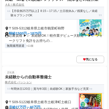
Ａ&Ｉ株式会社
【月収例25万円以上】8:15～17:15／土日祝休み／残業なし／未経
験＆ブランクOK
〒509-5312岐阜県土岐市鶴里町柿野
時給1500円～1875円
応募資格 ▶▷ 未経験OK！軽作業デビュー大歓迎！ ▶▷ フォ
ークリフト免許をお持ちの...
無期雇用派遣
+11個
気になる
正社員
未経験からの自動車整備士
株式会社 パッション
年間休日120日｜賞与年3回｜未経験OK｜家族手当など充実
〒509-5122岐阜県土岐市土岐津町土岐口
月給27万円～40万円