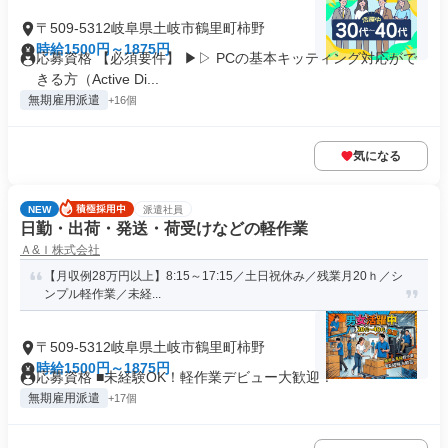
〒509-5312岐阜県土岐市鶴里町柿野
時給1500円～1875円
応募資格 【必須要件】 ▶▷ PCの基本キッティング対応がで
きる方（Active Di...
無期雇用派遣
+16個
気になる
NEW
派遣社員
日勤・出荷・発送・荷受けなどの軽作業
Ａ&Ｉ株式会社
【月収例28万円以上】8:15～17:15／土日祝休み／残業月20ｈ／シ
ンプル軽作業／未経...
〒509-5312岐阜県土岐市鶴里町柿野
時給1500円～1875円
応募資格 ■未経験OK！軽作業デビュー大歓迎！
無期雇用派遣
+17個