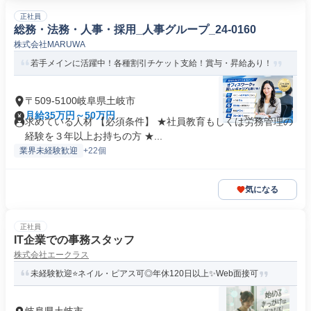
正社員
総務・法務・人事・採用_人事グループ_24-0160
株式会社MARUWA
若手メインに活躍中！各種割引チケット支給！賞与・昇給あり！
〒509-5100岐阜県土岐市
月給35万円～50万円
求めている人材 【必須条件】 ★社員教育もしくは労務管理の
経験を３年以上お持ちの方 ★...
業界未経験歓迎
+22個
気になる
正社員
IT企業での事務スタッフ
株式会社エークラス
未経験歓迎⭐ネイル・ピアス可◎年休120日以上✨Web面接可