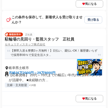
気になる
この条件を保存して、新着求人を受け取りませ
受け取る
んか？
正社員
駐輪場の見回り・監視スタッフ 正社員
セキュリティスタッフ株式会社
【寮即入居＆寮費3ヶ月無料！】日払い、週払いOK！履歴書いらず
で採用率99％で安定生活スタ...
岐阜県土岐市
月給26万2000円～29万9000円
【応募資格】 20代～70代までの幅広い年代の男女のスタッフ
が活躍中。 ■未経験の方...
主婦・主夫歓迎
+14個
気になる