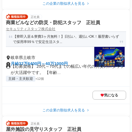
この企業の類似求人を見る
正社員
商業ビルなどの防災・防犯スタッフ 正社員
セキュリティスタッフ株式会社
【寮即入居＆寮費3ヶ月無料！】日払い、週払いOK！履歴書いらず
で採用率99％で安定生活スタ...
岐阜県土岐市
月給32万6400円～40万1000円
【応募資格】 20代～70代までの幅広い年代の男女のスタッフ
が大活躍中です。 【年齢...
主婦・主夫歓迎
+12個
気になる
この企業の類似求人を見る
正社員
屋外施設の見守りスタッフ 正社員