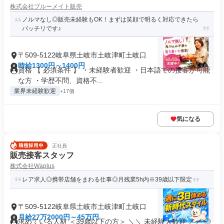
株式会社ブルーメイト販売
ノルマなし◎販売未経験もOK！まずは笑顔で明るく対応できたら
バッチリです♪
〒509-5122岐阜県土岐市土岐津町土岐口
時給1300円～1400円
資格 【 必須条件 】 ・未経験者歓迎 ・日本語での接客が可能
な方 ・学歴不問、資格不...
業界未経験歓迎
+17個
気になる
正社員
販売接客スタッフ
株式会社Waplus
レア求人◎携帯店舗をまわる仕事◎月残業5h内※39歳以下限定
〒509-5122岐阜県土岐市土岐津町土岐口
月給27万2000円～45万円
求めている人材 ＜39歳以下の方＞ ＼＼ 未経験大歓迎 ／／ ◎