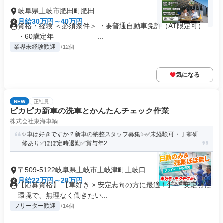
岐阜県土岐市肥田町肥田
月給30万円～40万円
資格・経験 ＜必須条件＞ ・要普通自動車免許（AT限定可）
・60歳定年 ――――――...
業界未経験歓迎
+12個
気になる
NEW
正社員
ピカピカ新車の洗車とかんたんチェック作業
株式会社東海車輌
✨車は好きですか？新車の納整スタッフ募集✨✅未経験可・丁寧研
修あり✅ほぼ定時退勤✅賞与年2...
〒509-5122岐阜県土岐市土岐津町土岐口
月給22万円～28万円
【応募資格】 【車好き × 安定志向の方に最適！】 「安定した
環境で、無理なく働きたい...
フリーター歓迎
+14個