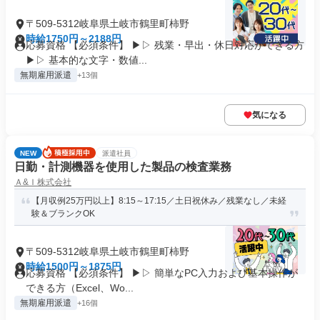
〒509-5312岐阜県土岐市鶴里町柿野
時給1750円～2188円
応募資格 【必須条件】 ▶▷ 残業・早出・休日対応ができる方
▶▷ 基本的な文字・数値...
無期雇用派遣
+13個
気になる
NEW
派遣社員
日勤・計測機器を使用した製品の検査業務
Ａ&Ｉ株式会社
【月収例25万円以上】8:15～17:15／土日祝休み／残業なし／未経
験＆ブランクOK
〒509-5312岐阜県土岐市鶴里町柿野
時給1500円～1875円
応募資格 【必須条件】 ▶▷ 簡単なPC入力および基本操作が
できる方（Excel、Wo...
無期雇用派遣
+16個