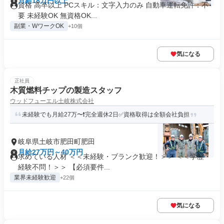
月給18万円以上
資格 高卒以上 PCスキル：文字入力のみ 自動車運転免許：不
要 未経験OK 無資格OK...
副業・WワークOK
+10個
気になる
正社員
木質燃料チップの製造スタッフ
ウッドフューエル土岐株式会社
未経験でも月給27万〜❗完全週休2日✅資格取得は全額会社負担
岐阜県土岐市肥田町肥田
月給27万円～40万円
求めている人材 ＜＜未経験・ブランク歓迎！＞＞ ＜＜学歴・
経験不問！＞＞ 【必須要件...
業界未経験歓迎
+22個
気になる