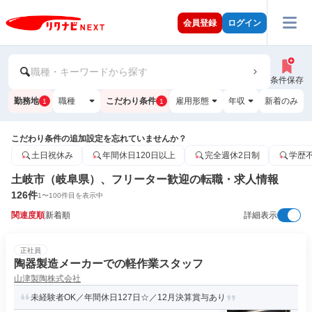
会員登録
ログイン
職種・キーワードから探す
条件保存
勤務地
職種
こだわり条件
雇用形態
年収
新着のみ
1
1
こだわり条件の追加設定を忘れていませんか？
土日祝休み
年間休日120日以上
完全週休2日制
学歴
土岐市（岐阜県）、フリーター歓迎の転職・求人情報
126
件
1
〜
100
件目を表示中
関連度順
新着順
詳細表示
正社員
陶器製造メーカーでの軽作業スタッフ
山津製陶株式会社
未経験者OK／年間休日127日☆／12月決算賞与あり