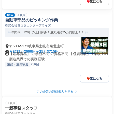
気になる
NEW
正社員
自動車部品のピッキング作業
株式会社ヨコタエンタープライズ
年間休日120日の土日休み！最大月給25万円以上！！
〒509-5171岐阜県土岐市泉北山町
月給19万2000円～25万3715円
【応募資格】 ◇学歴不問 ◇資格不問 【必須経験】 1年以上の
製造業界での実務経験 ...
主婦・主夫歓迎
+16個
気になる
この企業の類似求人を見る
正社員
一般事務スタッフ
株式会社アフェクター