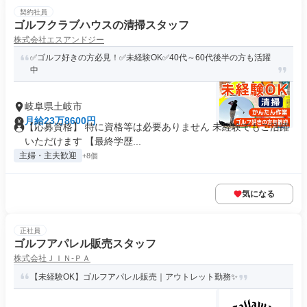
契約社員
ゴルフクラブハウスの清掃スタッフ
株式会社エスアンドジー
✅ゴルフ好きの方必見！✅未経験OK✅40代～60代後半の方も活躍
中
岐阜県土岐市
月給23万8600円
【応募資格】 特に資格等は必要ありません 未経験でもご活躍
いただけます 【最終学歴...
主婦・主夫歓迎
+8個
気になる
正社員
ゴルフアパレル販売スタッフ
株式会社ＪＩＮ‐ＰＡ
【未経験OK】ゴルフアパレル販売｜アウトレット勤務✨