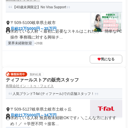
【40歳未満限定】No Visa Support
〒509-5100岐阜県土岐市
月給23万5000円～35万円
求めている人材 ＜最初に必要なスキルはこれだけ＞ 簡単なPC
操作 事務職に対する興味チ...
業界未経験歓迎
+28個
気になる
契約社員
ティファールストアの販売スタッフ
有限会社イン・トゥ・フェイス
人気ブランドT-fal (ティファール)での店舗スタッフ！
〒509-5127岐阜県土岐市土岐ヶ丘
月給21万5000円～34万円
求めている人材 無資格未経験OKです♪ ＼こんな方におすす
め！／ ✧学歴不問 ✧接客...