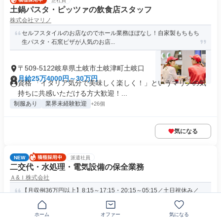
正社員
土鍋パスタ・ピッツァの飲食店スタッフ
株式会社マリノ
セルフスタイルのお店なのでホール業務ほぼなし！自家製もちもち
生パスタ・石窯ピザが人気のお店...
〒509-5122岐阜県土岐市土岐津町土岐口
月給25万4000円～30万円
資格 「イタリア気分で美味しく楽しく！」というマリノの気
持ちに共感いただける方大歓迎！...
制服あり
業界未経験歓迎
+26個
気になる
NEW
派遣社員
二交代・水処理・電気設備の保全業務
Ａ&Ｉ株式会社
【月収例36万円以上】8:15～17:15・20:15～05:15／土日祝休み／
残業月20...
ホーム
オファー
気になる