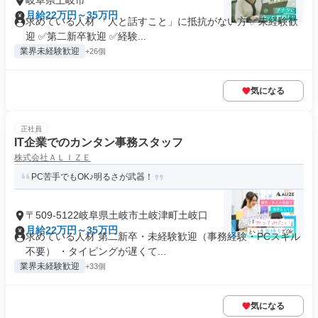
岐阜県土岐市
月給22万円～35万円
求めている人材 「人と話すこと」に抵抗がない方 ✅未経験歓
迎 ✅第二新卒歓迎 ✅経験...
業界未経験歓迎
+26個
気になる
正社員
IT企業でのカンタン事務スタッフ
株式会社ＡＬＩＺＥ
PC苦手でもOK♪明るさが武器！
〒509-5122岐阜県土岐市土岐津町土岐口
月給22万円～35万円
求めている人材 第二新卒・未経験歓迎（事務経験・PCスキル
不要） ・タイピングが遅くて...
業界未経験歓迎
+33個
気になる