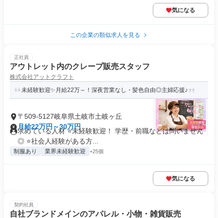
気になる
この企業の類似求人を見る
正社員
アウトレット内のクレープ販売スタッフ
株式会社アットクラフト
未経験歓迎✨月給22万～！深夜営業なし・髪色自由◎主婦応援♪
〒509-5127岐阜県土岐市土岐ヶ丘
月給22万円～30万円
求めている人材 ⭐未経験歓迎！ 学歴・前職などは問いません
◎ ⭐社会人経験がある方...
制服あり
業界未経験歓迎
+25個
気になる
契約社員
自社ブランドメインのアパレル・小物・雑貨販売