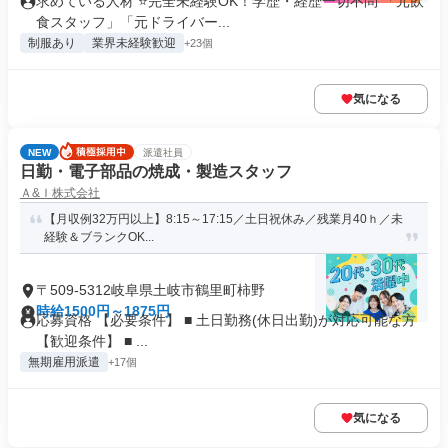
求めている人材 ⭐完全未経験OK！学歴・経歴一切不問 「元飲
食スタッフ」「元ドライバー...
制服あり
業界未経験歓迎
+23個
気になる
NEW
派遣社員
日勤・電子部品の焼成・製造スタッフ
Ａ&Ｉ株式会社
【月収例32万円以上】8:15～17:15／土日祝休み／残業月40ｈ／未
経験＆ブランクOK...
〒509-5312岐阜県土岐市鶴里町柿野
時給1500円～1875円
応募資格 【必要条件】 ■ 土日勤務(休日出勤)が対応可能な方
【歓迎条件】 ■ ...
無期雇用派遣
+17個
気になる