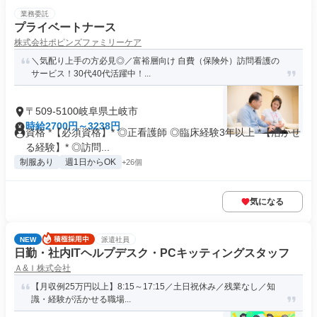
業務委託
プライベートナース
株式会社ポピンズファミリーケア
＼気配り上手の方必見◎／富裕層向け 自費（保険外）訪問看護の
サービス！30代40代活躍中！...
〒509-5100岐阜県土岐市
時給2700円～3238円
資格 *【必須資格】* ◎正看護師 ◎臨床経験3年以上 *【活かせ
る経験】* ◎訪問...
制服あり
週1日からOK
+26個
気になる
NEW
派遣社員
日勤・社内ITヘルプデスク・PCキッティングスタッフ
Ａ&Ｉ株式会社
【月収例25万円以上】8:15～17:15／土日祝休み／残業なし／知
識・経験が活かせる職場...