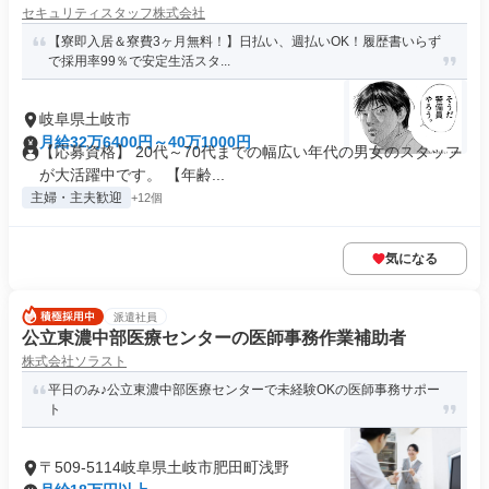
セキュリティスタッフ株式会社
【寮即入居＆寮費3ヶ月無料！】日払い、週払いOK！履歴書いらず
で採用率99％で安定生活スタ...
岐阜県土岐市
月給32万6400円～40万1000円
【応募資格】 20代～70代までの幅広い年代の男女のスタッフ
が大活躍中です。 【年齢...
主婦・主夫歓迎
+12個
気になる
派遣社員
公立東濃中部医療センターの医師事務作業補助者
株式会社ソラスト
平日のみ♪公立東濃中部医療センターで未経験OKの医師事務サポー
ト
〒509-5114岐阜県土岐市肥田町浅野