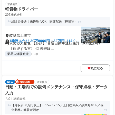
業務委託
軽貨物ドライバー
207株式会社
経験者優遇！未経験もOK！医薬配送（軽貨物）
岐阜県土岐市
1業務あたり 30万8000円～32万円（14,000
求める人物像 【必須】 普通自動車運転免許（AT限定可）
円（税込）/日 -1分）
【歓迎する方】 ◎ 未経験...
業界未経験歓迎
+13個
気になる
NEW
派遣社員
日勤・工場内での設備メンテナンス・保守点検・データ
入力
Ａ&Ｉ株式会社
【月収例38万円以上】8:15～17:15／土日祝休み／残業月40ｈ／保
全業務の経験が活か...