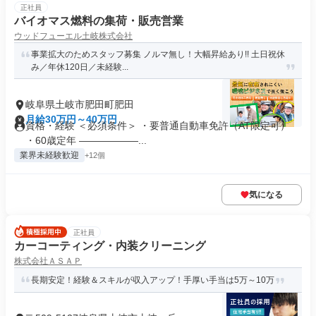
正社員
バイオマス燃料の集荷・販売営業
ウッドフューエル土岐株式会社
事業拡大のためスタッフ募集 ノルマ無し！大幅昇給あり!! 土日祝休
み／年休120日／未経験...
岐阜県土岐市肥田町肥田
月給30万円～40万円
資格・経験 ＜必須条件＞ ・要普通自動車免許（AT限定可）
・60歳定年 ――――――...
業界未経験歓迎
+12個
気になる
正社員
カーコーティング・内装クリーニング
株式会社ＡＳＡＰ
長期安定！経験＆スキルが収入アップ！手厚い手当は5万～10万