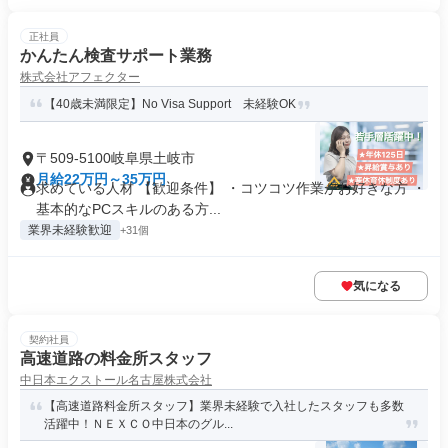
正社員
かんたん検査サポート業務
株式会社アフェクター
【40歳未満限定】No Visa Support 未経験OK
〒509-5100岐阜県土岐市
月給22万円～35万円
求めている人材 【歓迎条件】 ・コツコツ作業がお好きな方 ・
基本的なPCスキルのある方...
業界未経験歓迎
+31個
気になる
契約社員
高速道路の料金所スタッフ
中日本エクストール名古屋株式会社
【高速道路料金所スタッフ】業界未経験で入社したスタッフも多数
活躍中！ＮＥＸＣＯ中日本のグル...