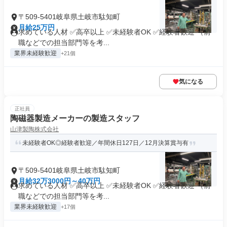
〒509-5401岐阜県土岐市駄知町
月給25万円
求めている人材 ✅高卒以上 ✅未経験者OK ✅経験者歓迎 （前
職などでの担当部門等を考...
業界未経験歓迎
+21個
気になる
正社員
陶磁器製造メーカーの製造スタッフ
山津製陶株式会社
未経験者OK◎経験者歓迎／年間休日127日／12月決算賞与有
〒509-5401岐阜県土岐市駄知町
月給32万3000円～40万円
求めている人材 ✅高卒以上 ✅未経験者OK ✅経験者歓迎 （前
職などでの担当部門等を考...
業界未経験歓迎
+17個