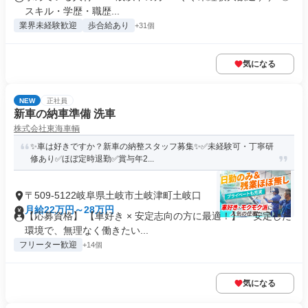
スキル・学歴・職歴...
業界未経験歓迎
歩合給あり
+31個
気になる
NEW
正社員
新車の納車準備 洗車
株式会社東海車輌
✨車は好きですか？新車の納整スタッフ募集✨✅未経験可・丁寧研
修あり✅ほぼ定時退勤✅賞与年2...
〒509-5122岐阜県土岐市土岐津町土岐口
月給22万円～28万円
【応募資格】 【車好き × 安定志向の方に最適！】 「安定した
環境で、無理なく働きたい...
フリーター歓迎
+14個
気になる