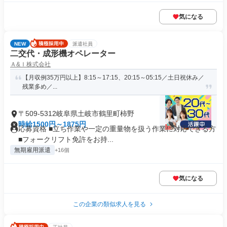
気になる
NEW
派遣社員
二交代・成形機オペレーター
Ａ&Ｉ株式会社
【月収例35万円以上】8:15～17:15、20:15～05:15／土日祝休み／
残業多め／...
〒509-5312岐阜県土岐市鶴里町柿野
時給1500円～1875円
応募資格 ■立ち作業や一定の重量物を扱う作業に対応できる方
■フォークリフト免許をお持...
無期雇用派遣
+16個
気になる
この企業の類似求人を見る