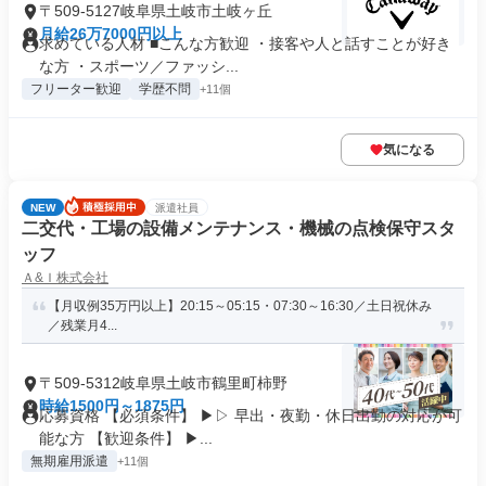
〒509-5127岐阜県土岐市土岐ヶ丘
月給26万7000円以上
求めている人材 ■こんな方歓迎 ・接客や人と話すことが好き
な方 ・スポーツ／ファッシ...
フリーター歓迎
学歴不問
+11個
気になる
NEW
派遣社員
二交代・工場の設備メンテナンス・機械の点検保守スタ
ッフ
Ａ&Ｉ株式会社
【月収例35万円以上】20:15～05:15・07:30～16:30／土日祝休み
／残業月4...
〒509-5312岐阜県土岐市鶴里町柿野
時給1500円～1875円
応募資格 【必須条件】 ▶▷ 早出・夜勤・休日出勤の対応が可
能な方 【歓迎条件】 ▶...
無期雇用派遣
+11個