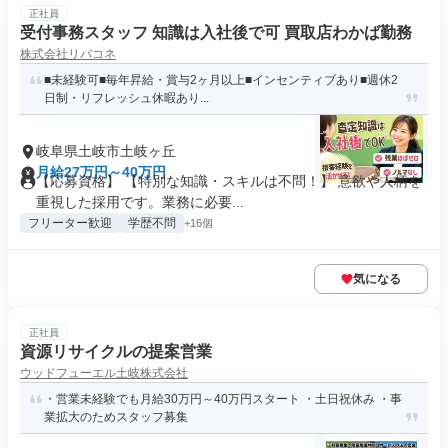
正社員
受付事務スタッフ 知識は入社後で可 買取店わかば勤務
株式会社リバコネ
■未経験可■毎年昇給・賞与2ヶ月以上■インセンティブあり■週休2
日制・リフレッシュ休暇あり...
岐阜県土岐市土岐ヶ丘
月給27万円～40万円
【応募資格】 【特別な知識・スキルは不問！】 意欲や人柄を
重視した採用です。業務に必要...
フリーター歓迎
学歴不問
+16個
気になる
正社員
資源リサイクルの提案営業
ウッドフューエル土岐株式会社
・営業未経験でも月給30万円～40万円スタート ・土日祝休み ・事
業拡大のためスタッフ募集