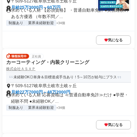
〒509-5127岐阜県土岐市土岐ヶ丘
月給25万3000円～60万円
求めている人材 【必須資格】 ・普通自動車免許 ●実務経験の
ある方優遇 （年数不問／...
制服あり
業界未経験歓迎
+34個
気になる
正社員
カーコーティング・内装クリーニング
株式会社ＡＳＡＰ
未経験OK◎単身＆目標達成手当あり！5～10万が給与にプラス
〒509-5127岐阜県土岐市土岐ヶ丘
月給22万7000円～48万2000円
求めている人材 応募資格は ≪普通自動車免許≫だけ ●学歴・
経験不問 ●未経験OK／...
制服あり
業界未経験歓迎
+34個
気になる