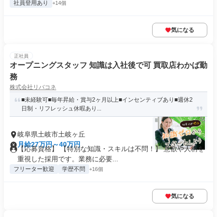
社員登用あり
+14個
気になる
正社員
オープニングスタッフ 知識は入社後で可 買取店わかば勤
務
株式会社リバコネ
■未経験可■毎年昇給・賞与2ヶ月以上■インセンティブあり■週休2
日制・リフレッシュ休暇あり...
岐阜県土岐市土岐ヶ丘
月給27万円～40万円
【応募資格】 【特別な知識・スキルは不問！】 意欲や人柄を
重視した採用です。業務に必要...
フリーター歓迎
学歴不問
+16個
気になる