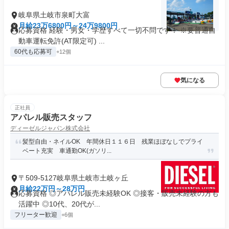
岐阜県土岐市泉町大富
月給23万6800円～24万9800円
応募資格 経験・男女・学歴すべて一切不問です！ ※要普通自
動車運転免許(AT限定可) ...
60代も応募可
+12個
気になる
正社員
アパレル販売スタッフ
ディーゼルジャパン株式会社
髪型自由・ネイルOK 年間休日１１６日 残業ほぼなしでプライ
ベート充実 車通勤OK(ガソリ...
〒509-5127岐阜県土岐市土岐ヶ丘
月給22万円～28万円
応募資格 ◎アパレル販売未経験OK ◎接客・販売未経験の方も
活躍中 ◎10代、20代が...
フリーター歓迎
+6個