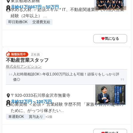
東京都港区新橋
月給41万6667円～50万円
求める人材: ✅必須スキル * IT、不動産関連業界での法人営業
経験（2年以上） ...
即日勤務OK
交通費支給
気になる
正社員
不動産営業スタッフ
株式会社アンビション
入社時期相談OK✨年収1,000万円以上も可能！頑張りをしっかり評
価◎
〒920-0333石川県金沢市無量寺
月給32万円～100万円
応募資格 ＜必須＞ 営業経験 学歴不問 「家族や自分の趣味の
ために、がっつり稼ぎたい...
車通勤OK
賞与あり
+1個