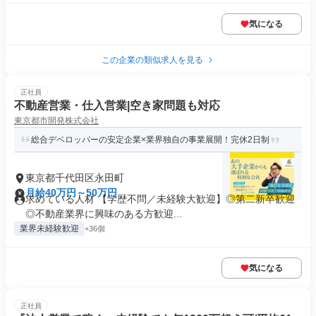
気になる
この企業の類似求人を見る
正社員
不動産営業・仕入営業|空き家問題も対応
東京都市開発株式会社
総合デベロッパーの安定企業×業界独自の事業展開！完休2日制
東京都千代田区永田町
月給40万円～50万円
求めている人材 【学歴不問／未経験大歓迎】◎第二新卒歓迎
◎不動産業界に興味のある方歓迎...
業界未経験歓迎
+36個
気になる
正社員