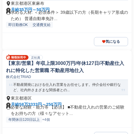
東京都港区東麻布
月給35万円～50万円
求める人材: ＜必須条件＞ 39歳以下の方（長期キャリア形成の
ため） 普通自動車免許...
即日勤務OK
交通費支給
気になる
正社員
【東京/営業】年収上限3000万円/年休127日/不動産仕入
れに特化した営業職 不動産用地仕入
株式会社TRIAD
不動産開発における仕入れ営業をお任せします。仲介会社や銀行な
ど、社内外さまざまな関係者との...
東京都港区
月給58万3333円～250万円
必要な経験・能力等 【必須】 ■不動産仕入れの営業のご経験
をお持ちの方（様々なアセット...
年間休日120日以上
+4個