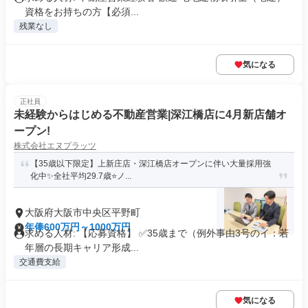
資格をお持ちの方【必須...
残業なし
気になる
正社員
未経験からはじめる不動産営業|深江橋店に4月新店舗オ
ープン!
株式会社エヌプラッツ
【35歳以下限定】上新庄店・深江橋店オープンに伴い大量採用強
化中✨全社平均29.7歳⭐️ノ...
大阪府大阪市中央区平野町
年俸600万円～1000万円
求める人材: 【応募資格】 ✅35歳まで（例外事由3号のイ：若
年層の長期キャリア形成...
交通費支給
気になる