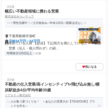
正社員
幅広い不動産領域に携わる営業
株式会社みらいマップ
✨男性活躍中！✅土日祝休み✅年休120日✅残業ほぼなし
千葉県船橋市湊町
月給34万円～54万円
求めている人材 【必須】下記両方を満たしている方 ✅不動産
営業（法人・個人問わず）の経...
年間休日120日以上
+21個
気になる
正社員
不動産の仕入営業/高インセンティブ✨/飛び込み無し/横
浜駅徒歩4分/平均年齢30歳
リアルティ株式会社
人が集う家づくりを！ ～あなたの営業力が【TSUDOUIE】ブラ
ンドを作る～