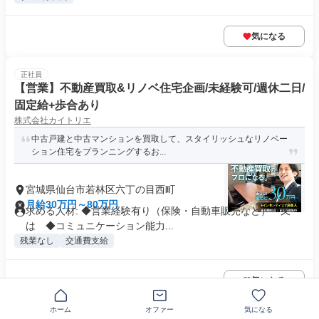
気になる
正社員
【営業】不動産買取&リノベ住宅企画/未経験可/週休二日/
固定給+歩合あり
株式会社カイトリエ
中古戸建と中古マンションを買取して、スタイリッシュなリノベー
ション住宅をプランニングするお...
宮城県仙台市若林区六丁の目西町
月給30万円～80万円
求める人材: ◆営業経験有り（保険・自動車販売など） 又
は ◆コミュニケーション能力...
残業なし
交通費支給
気になる
ホーム
オファー
気になる
正社員