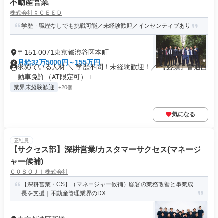
不動産営業
株式会社ＸＣＥＥＤ
学歴・職歴なしでも挑戦可能／未経験歓迎／インセンティブあり
〒151-0071東京都渋谷区本町
月給32万5000円～155万円
求めている人材 ＼ 学歴不問！未経験歓迎！／ 【必須】普通自
動車免許（AT限定可） ∟...
業界未経験歓迎
+20個
気になる
正社員
【サクセス部】深耕営業/カスタマーサクセス(マネージ
ャー候補)
ＣＯＳＯＪＩ株式会社
【深耕営業・CS】（マネージャー候補）顧客の業務改善と事業成
長を支援｜不動産管理業界のDX...