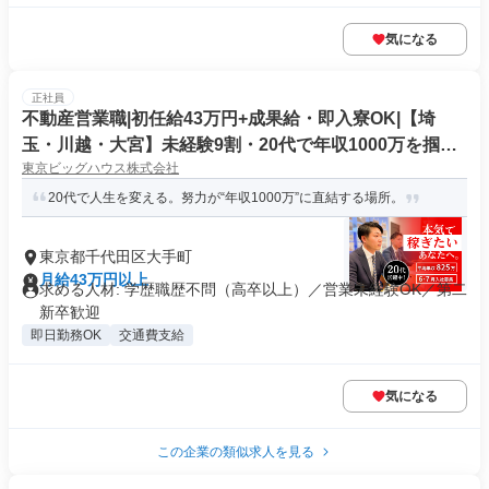
気になる
正社員
不動産営業職|初任給43万円+成果給・即入寮OK|【埼
玉・川越・大宮】未経験9割・20代で年収1000万を掴む
東京ビッグハウス株式会社
[W07]
20代で人生を変える。努力が“年収1000万”に直結する場所。
東京都千代田区大手町
月給43万円以上
求める人材: 学歴職歴不問（高卒以上）／営業未経験OK／第二
新卒歓迎
即日勤務OK
交通費支給
気になる
この企業の類似求人を見る