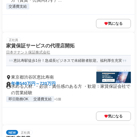
方（賃貸・売買問わず）...
交通費支給
気になる
正社員
家賃保証サービスの代理店開拓
日本テナント保証株式会社
恵比寿駅徒歩1分！急成長ビジネスで未経験者歓迎。福利厚生充実
東京都渋谷区恵比寿南
年俸540万円～720万円
求める人材: ・必須：責任感のある方 ・歓迎：家賃保証会社で
の営業経験
即日勤務OK
交通費支給
+1個
気になる
NEW
正社員