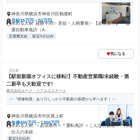
神奈川県横浜市神奈川区鶴屋町
月給35万円～50万円
求める人材: 経験不問✨ 意欲・人柄重視✨ 【必須条件】 ・普
通自動車免許（A...
交通費支給
駅近5分以内
気になる
正社員
【駅前新築オフィスに移転!】不動産営業職/未経験・第
二新卒も大歓迎です!
株式会社ルーク・リアルエステート
『研修制度』あり◎しっかり不動産の基礎から学べます！
神奈川県横浜市中区尾上町
年俸400万円～1300万円
求める人材: ＜必須条件＞ * 運転免許 ＜こんな方歓迎＞ * 用地
仕入の未経...
駅近5分以内