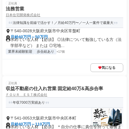
正社員
法務営業
日本住宅開発株式会社
法律知識を前線で活かす！／月給40万円〜／一人一案件で裁量大
〒540-0028大阪府大阪市中央区常盤町
月給40万円～50万円
求めている人材 【必須】 ◎法律について勉強している方（法
学部卒など） または ◎宅地...
業界未経験歓迎
歩合給あり
+17個
気になる
正社員
収益不動産の仕入れ営業 固定給40万&高歩合率
ＦＯＵＲ ＥＳＴ株式会社
年収7000万実績あり
〒541-0053大阪府大阪市中央区本町
月給40万円～110万円
求めている人材 【必須】 ＊自分の仕事に責任を持って最後ま