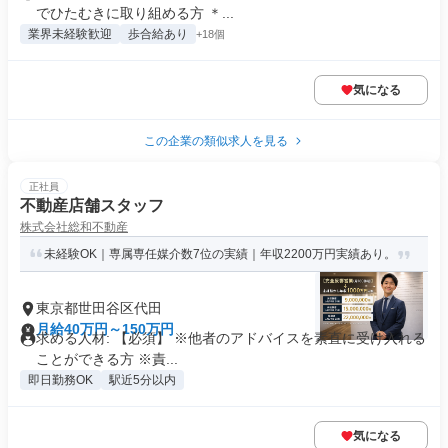
でひたむきに取り組める方 ＊...
業界未経験歓迎
歩合給あり
+18個
気になる
この企業の類似求人を見る
正社員
不動産店舗スタッフ
株式会社総和不動産
未経験OK｜専属専任媒介数7位の実績｜年収2200万円実績あり。
東京都世田谷区代田
月給40万円～150万円
求める人材: 【必須】 ※他者のアドバイスを素直に受け入れる
ことができる方 ※責...
即日勤務OK
駅近5分以内
気になる