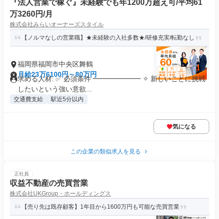
『法人営業で稼ぐ』未経験でも年1200万超え可/平均61
万3260円/月
株式会社みらいオーナーズスタイル
【ノルマなしの営業職】★未経験の入社多数★/研修充実/転勤なし
福岡県福岡市中央区舞鶴
月給23万6100円～80万円
求める人材: ✅ 必須条件 ━━━━━━━ ✧ 新しいことに挑戦
したいという強い意欲...
交通費支給
駅近5分以内
気になる
この企業の類似求人を見る
正社員
収益不動産の売買営業
株式会社UKGroup・ホールディングス
【売り先は既存顧客】1年目から1600万円も可能な売買営業