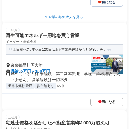
気になる
この企業の類似求人を見る
正社員
再生可能エネルギー用地を買う営業
イーゲート株式会社
土日祝休み♪年休日120日以上✨営業未経験から月給35万円。
東京都品川区大崎
月給35万円～100万円
求めている人材 未経験・第二新卒歓迎！学歴・業界経験は問
いません。 営業経験は一切不要...
業界未経験歓迎
歩合給あり
+27個
気になる
正社員
宅建士資格を活かした不動産営業/年1000万超え可