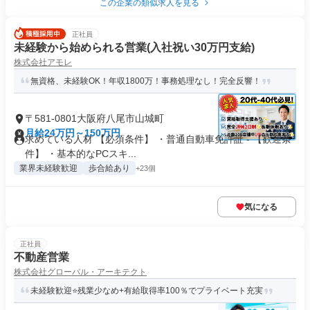
この企業の類似求人を見る
正社員
未経験から始められる営業(入社祝い30万円支給)
株式会社アモレ
無資格、未経験OK！年収1800万！事務処理なし！完全反響！
〒581-0801大阪府八尾市山城町
月給24万円～150万円
求めている人材 【必須条件】 ・普通自動車免許証 - 【歓迎条
件】 ・基本的なPCスキ...
業界未経験歓迎
歩合給あり
+23個
気になる
正社員
不動産営業
株式会社グローバル・アーキテクト
未経験歓迎⭐残業少なめ+有給取得率100％でプライベート充実