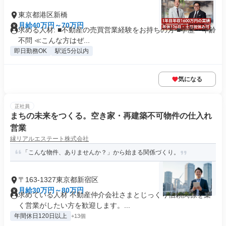
東京都港区新橋
月給40万円～70万円
求める人材: ■不動産の売買営業経験をお持ちの方 ■学歴・年齢
不問 ≪こんな方はぜ...
即日勤務OK
駅近5分以内
気になる
正社員
まちの未来をつくる。空き家・再建築不可物件の仕入れ
営業
縁リアルエステート株式会社
「こんな物件、ありませんか？」から始まる関係づくり。
〒163-1327東京都新宿区
月給30万円～80万円
求めている人材 不動産仲介会社さまとじっくり信頼関係を築
く営業がしたい方を歓迎します。...
年間休日120日以上
+13個