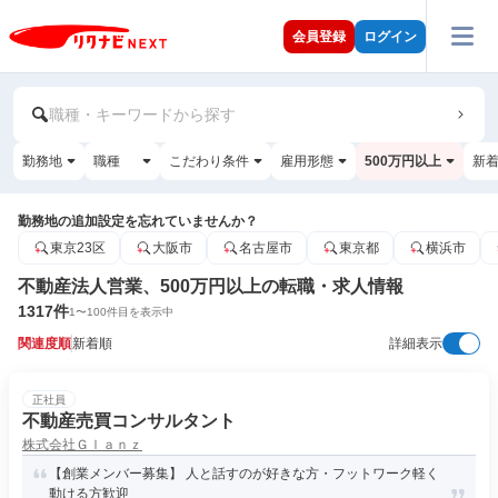
会員登録
ログイン
職種・キーワードから探す
勤務地
職種
こだわり条件
雇用形態
500万円以上
新
勤務地の追加設定を忘れていませんか？
東京23区
大阪市
名古屋市
東京都
横浜市
不動産法人営業、500万円以上の転職・求人情報
1317
件
1
〜
100
件目を表示中
関連度順
新着順
詳細表示
正社員
不動産売買コンサルタント
株式会社Ｇｌａｎｚ
【創業メンバー募集】 人と話すのが好きな方・フットワーク軽く
動ける方歓迎