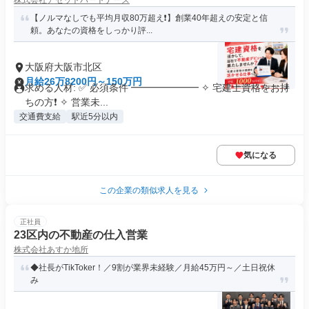
株式会社アセットパートナーズ
【ノルマなしでも平均月収80万超え❗】創業40年超えの安定と信
頼。あなたの資格をしっかり評...
大阪府大阪市北区
月給26万8200円～150万円
求める人材: ✅ 必須条件 ━━━━━━━ ✧ 宅建士資格をお持
ちの方❗ ✧ 営業未...
交通費支給
駅近5分以内
気になる
この企業の類似求人を見る
正社員
23区内の不動産の仕入営業
株式会社あすか地所
◆社長がTikToker！／9割が業界未経験／月給45万円～／土日祝休
み