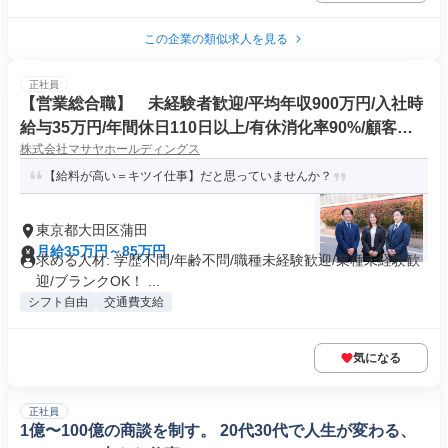
この企業の類似求人を見る
正社員
【営業総合職】 未経験者歓迎/平均年収900万円/入社時
給与35万円/年間休日110日以上/有休消化率90%/顧客か
株式会社マサヤホールディングス
らのリピート依頼が中心
【給料が高い＝キツイ仕事】だと思っていませんか？
東京都大田区蒲田
月給35万円～85万円
求める人材: 学歴不問/年齢不問/職種未経験歓迎/業種未経験歓
迎/ブランクOK！ ...
シフト自由
交通費支給
気になる
正社員
1億〜100億の商談を制す。 20代30代で人生が変わる、