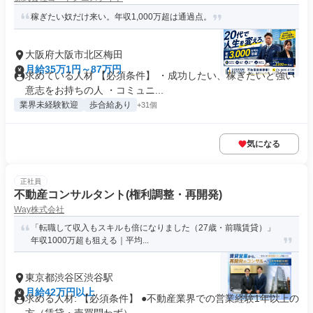
稼ぎたい奴だけ来い。年収1,000万超は通過点。
大阪府大阪市北区梅田
月給35万1円～87万円
求めている人材 【必須条件】 ・成功したい、稼ぎたいと強い
意志をお持ちの人 ・コミュニ...
業界未経験歓迎
歩合給あり
+31個
気になる
正社員
不動産コンサルタント(権利調整・再開発)
Way株式会社
「転職して収入もスキルも倍になりました（27歳・前職賃貸）」
年収1000万超も狙える｜平均...
東京都渋谷区渋谷駅
月給42万円以上
求める人材: 【必須条件】 ●不動産業界での営業経験1年以上の