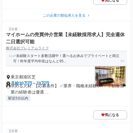
気になる
この企業の類似求人を見る
正社員
マイホームの売買仲介営業【未経験採用求人】完全週休
二日選択可能
株式会社プレミアムライフ
✅未経験スタート多数活躍中！選べるお休みでプライベートと両立
可！昨年度平均年収はなんと95...
東京都港区芝
月給30万円～70万円
求める人材: 【応募条件】 ✅️業界・職種未経験OK ✅️不動産営
業の経験者は優遇 ...
駅近5分以内
気になる
正社員