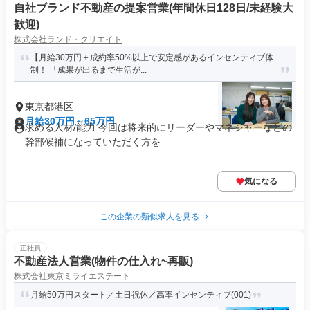
自社ブランド不動産の提案営業(年間休日128日/未経験大
歓迎)
株式会社ランド・クリエイト
【月給30万円＋成約率50%以上で安定感があるインセンティブ体
制！ 「成果が出るまで生活が...
東京都港区
月給30万円～65万円
求める人材/能力 今回は将来的にリーダーやマネジャーなどの
幹部候補になっていただく方を...
気になる
この企業の類似求人を見る
正社員
不動産法人営業(物件の仕入れ~再販)
株式会社東京ミライエステート
月給50万円スタート／土日祝休／高率インセンティブ(001)