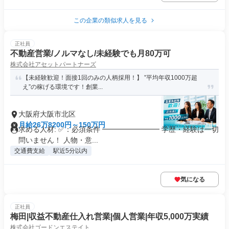
この企業の類似求人を見る
正社員
不動産営業/ノルマなし/未経験でも月80万可
株式会社アセットパートナーズ
【未経験歓迎！面接1回のみの人柄採用！】 ”平均年収1000万超
え”の稼げる環境です！創業...
大阪府大阪市北区
月給26万8200円～150万円
求める人材: ✅：必須条件 ━━━━━━━━ 学歴・経験は一切
問いません！ 人物・意...
交通費支給
駅近5分以内
気になる
正社員
梅田|収益不動産仕入れ営業|個人営業|年収5,000万実績
株式会社ゴードンエステイト