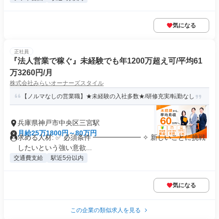
気になる
正社員
『法人営業で稼ぐ』未経験でも年1200万超え可/平均61
万3260円/月
株式会社みらいオーナーズスタイル
【ノルマなしの営業職】★未経験の入社多数★/研修充実/転勤なし
兵庫県神戸市中央区三宮駅
月給25万1800円～80万円
求める人材: ✅ 必須条件 ━━━━━━━ ✧ 新しいことに挑戦
したいという強い意欲...
交通費支給
駅近5分以内
気になる
この企業の類似求人を見る