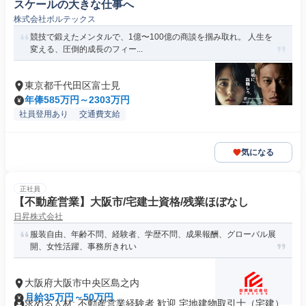
スケールの大きな仕事へ
株式会社ボルテックス
競技で鍛えたメンタルで、1億〜100億の商談を掴み取れ。 人生を
変える、圧倒的成長のフィー...
東京都千代田区富士見
年俸585万円～2303万円
社員登用あり
交通費支給
気になる
正社員
【不動産営業】大阪市/宅建士資格/残業ほぼなし
日昇株式会社
服装自由、年齢不問、経験者、学歴不問、成果報酬、グローバル展
開、女性活躍、事務所きれい
大阪府大阪市中央区島之内
月給35万円～50万円
求める人材: 不動産営業経験者 歓迎 宅地建物取引士（宅建）