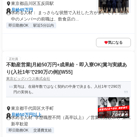
東京都品川区五反田駅
月給45万円
求める人材： まっさらな状態で入社した方が多いです。活躍
中のメンバーの前職は、飲食店の...
即日勤務OK
駅近5分以内
気になる
正社員
不動産営業|月給50万円+成果給・即入寮OK|賞与実績あ
り(入社1年で290万の例)[W55]
東京ビッグハウス株式会社
賞与は、在籍年数ではなく契約の中身で決まる。入社1年で290万
円の実例も。
東京都千代田区大手町
月給50万円以上
求める人材: 学歴職歴不問（高卒以上）／営業未経験OK／第二
新卒歓迎
即日勤務OK
交通費支給