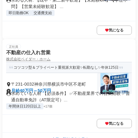
求める人材: 【既卒・第二新卒歓迎】【未経験OK】【学歴不
問】【営業未経験歓迎】 ...
即日勤務OK
交通費支給
気になる
正社員
不動産の仕入れ営業
株式会社ベイダー・ホーム
コツコツ型＆プライベート重視派大歓迎✨転勤なし✨年休125日
〒231-0032神奈川県横浜市中区不老町
月給40万円～50万円
求めている人材 【必須条件】 ✅不動産業界での営業経験 ✅普
通自動車免許（AT限定可）...
年間休日120日以上
+17個
気になる