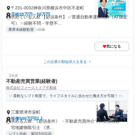
〒231-0032神奈川県横浜市中区不老町
月給35万円～50万円
求めている人材 【必須条件】 ✅普通自動車運転免許（AT限定
可） ✨経験不問・学歴不...
業界未経験歓迎
+20個
気になる
この企業の類似求人を見る
正社員
不動産売買営業(経験者)
株式会社ファーストドア不動産
柔軟なシフト制度で、ライフスタイルに合わせた働き方が可能！
三重県津市栄町
年俸500万円以上
求める人材: 《必須条件》 ・不動産売買仲介での実務経験 ・
宅地建物取引士 《求...
シフト自由
駅近5分以内