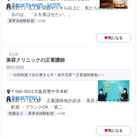
月給29万6400円～50万円
求めている人材 経験やスキル以上に、私たちが大切にしてい
るのは、 「人を喜ばせたい。」...
業界未経験歓迎
+24個
気になる
正社員
美容クリニックの正看護師
Wing clinic
社割制度で自分磨きも可＊条件充実＊正看護師募集♪
〒560-0021大阪府豊中市本町
月給35万円以上
求めている人材 ・正看護師免許必須 ・美容クリニック未経験
歓迎 ・ブランクOK ・第二...
制服あり
業界未経験歓迎
+14個
気になる