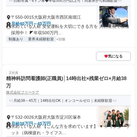
日勤専属・6トン車◆年収500万円以上可！同業界から転職歓迎
〒550-0015大阪府大阪市西区南堀江
月給40万円～45万円
求めている人材 安全運転を大切にできる方を 人柄重視で積極
採用中！ ◤年収500万円...
制服あり
業界未経験歓迎
+32個
気になる
正社員
精神科訪問看護師(正職員)│14時出社×残業ゼロ×月給38
万
株式会社フリーケア
月給38～45万｜14時出社OK｜オンコールゼロ｜未経験歓迎
〒532-0026大阪府大阪市淀川区塚本
月給38万円～45万円
求めている人材 【こんな方を求めています】 ▼ メインターゲ
ット（病棟疲れ・ライフス...