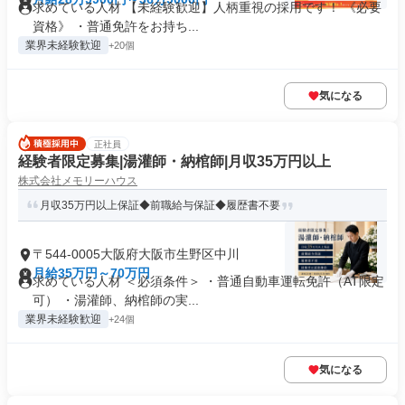
求めている人材 【未経験歓迎】人柄重視の採用です！ 《必要
資格》 ・普通免許をお持ち...
業界未経験歓迎
+20個
気になる
正社員
経験者限定募集|湯灌師・納棺師|月収35万円以上
株式会社メモリーハウス
月収35万円以上保証◆前職給与保証◆履歴書不要
〒544-0005大阪府大阪市生野区中川
月給35万円～70万円
求めている人材 ＜必須条件＞ ・普通自動車運転免許（AT限定
可） ・湯灌師、納棺師の実...
業界未経験歓迎
+24個
気になる