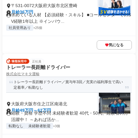
〒531-0072大阪府大阪市北区豊崎
月給36万円
求めている人材 【必須経験・スキル】 ■コールセンターでのS
V経験1年以上 ※インバウ...
社員登用あり
+25個
気になる
正社員
トレーラー長距離ドライバー
株式会社マキタ運輸
トレーラー長距離ドライバー／賞与年3回／充実の福利厚生で高い
定着率／転勤なし
大阪府大阪市住之江区南港北
月給49万円～62万円
経験・資格 学歴不問 未経験者歓迎 40代・50代、経験者の方
活躍中！ ～あれば活か...
転勤なし
未経験者歓迎
+3個