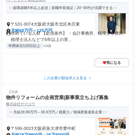
顧客経験5年以上必須｜前職年収保証｜20~30代が活躍できる
〒531-0074大阪府大阪市北区本庄東
月給60万円～125万円
求めている人材 【必須条件】 ・会計事務所、税理士事務所、
税理士法人などで5年以上の実...
年間休日120日以上
+24個
気になる
この企業の類似求人を見る
正社員
物件リフォームの企画営業|新事業立ち上げ募集
株式会社ヤマユウ
月給28.99万円～36.9万円／残業少／地域密着成長企業
〒595-0023大阪府泉大津市豊中町
月給28万9900円～36万9000円