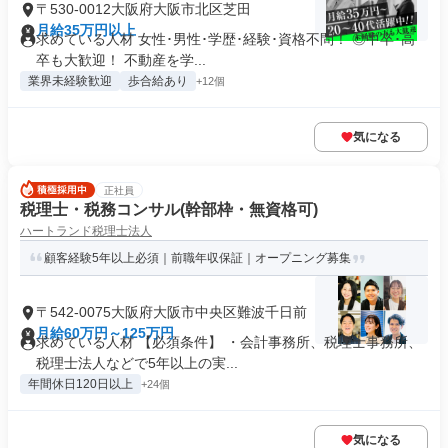
〒530-0012大阪府大阪市北区芝田
月給35万円以上
求めている人材 女性･男性･学歴･経験･資格不問！ ◎中卒･高
卒も大歓迎！ 不動産を学...
業界未経験歓迎
歩合給あり
+12個
気になる
正社員
税理士・税務コンサル(幹部枠・無資格可)
ハートランド税理士法人
顧客経験5年以上必須｜前職年収保証｜オープニング募集
〒542-0075大阪府大阪市中央区難波千日前
月給60万円～125万円
求めている人材 【必須条件】 ・会計事務所、税理士事務所、
税理士法人などで5年以上の実...
年間休日120日以上
+24個
気になる