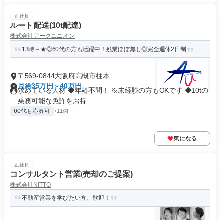
正社員
ルート配送(10t配達)
株式会社アークユニオン
13時～★◎60代の方も活躍中！残業ほぼ無し◎完全週休2日制
〒569-0844大阪府高槻市柱本
月給35万円～40万円
求めている人材 ◆年齢不問！ ※未経験の方もOKです ◆10tの
乗務可能な免許をお持...
60代も応募可
+11個
気になる
正社員
コンサルタント営業(売却のご提案)
株式会社NITTO
不動産営業を学びたい方、歓迎！