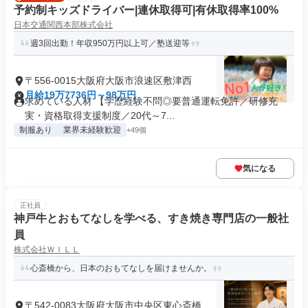
予約制キッズドライバー|連休取得可|有休取得率100%
日本交通関西本部株式会社
週3回出勤！年収950万円以上可／塾送迎等
〒556-0015大阪府大阪市浪速区敷津西
月給19万7736円～98万円
求めている人材 【学歴経験不問◎要普通運転免許／研修充
実・資格取得支援制度／20代～7...
制服あり
業界未経験歓迎
+49個
気になる
正社員
神戸牛とおもてなしを学べる、すき焼き専門店の一般社
員
株式会社ＷＩＬＬ
心斎橋から、日本のおもてなしを届けませんか。
〒542-0083大阪府大阪市中央区東心斎橋