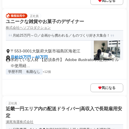
気になる
正社員
ユニークな雑貨やお菓子のデザイナー
株式会社ヘソプロダクション
月給25万円～◎／企画から携われる／ものづくり好き大集合！
〒553-0001大阪府大阪市福島区海老江
月給25万円～40万円
求めている人材 【必須条件】 Adobe illustratorの使用スキル
※使用経...
学歴不問
転勤なし
+12個
気になる
正社員
近畿一円エリア内の配送ドライバー|高収入で長期雇用安
定
瀬尾海運株式会社