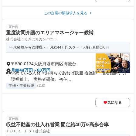
この企業の類似求人を見る
正社員
重度訪問介護のエリアマネージャー候補
株式会社うえきばちカンパニー
未経験から管理職へ！月給44万円スタート♪直行直帰OK
〒590-0134大阪府堺市南区御池台
月給44万円～60万円
求めている人材 ⭐お持ちであれば歓迎 看護師、准看護師、介
護福祉士、 実務者研修、初任...
主婦・主夫歓迎
+11個
気になる
正社員
収益不動産の仕入れ営業 固定給40万&高歩合率
ＦＯＵＲ ＥＳＴ株式会社