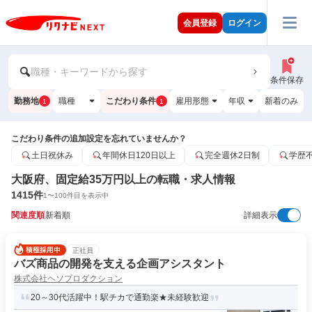
会員登録
ログイン
職種・キーワードから探す
条件保存
勤務地
職種
こだわり条件
雇用形態
年収
新着のみ
1
1
こだわり条件の追加設定を忘れていませんか？
土日祝休み
年間休日120日以上
完全週休2日制
学歴
大阪府、固定給35万円以上の転職・求人情報
1415
件
1
〜
100
件目を表示中
関連度順
新着順
詳細表示
正社員
バズ商品の開発を支える企画アシスタント
株式会社ヘソプロダクション
20～30代活躍中！駅チカで通勤楽★未経験歓迎