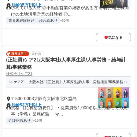
月給35万円以上
求めている人材 ◎不動産営業の経験がある方 ◎特に地主様向
けの土地活用営業の経験者 ◎...
業界未経験歓迎
歩合給あり
+30個
気になる
正社員
(正社員)ケア21/大阪本社/人事厚生課/人事労務・給与計
算/事務業務
株式会社ケア21
ケア21 大阪本社/【正社員】人事厚生課/人事・労務担当/事務業務
〒530-0003大阪府大阪市北区堂島
月給52万円以上
資格 【応募必須要件】 ・従業員数1,000名以上の会社での人
事（労務）業務経験 ・マ...
介護休暇あり
+16個