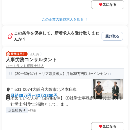
気になる
この企業の類似求人を見る
この条件を保存して、新着求人を受け取りませ
受け取る
んか？
正社員
人事労務コンサルタント
ハートランド税理士法人
【20〜30代のキャリア応援求人】月給38万円以上+インセン
〒531-0074大阪府大阪市北区本庄東
月給38万円～83万3300円
求めている人材 【必須条件】 ①社労士事務所や社労士法人で
社労士/社労士補助として、ま...
歩合給あり
+19個
気になる