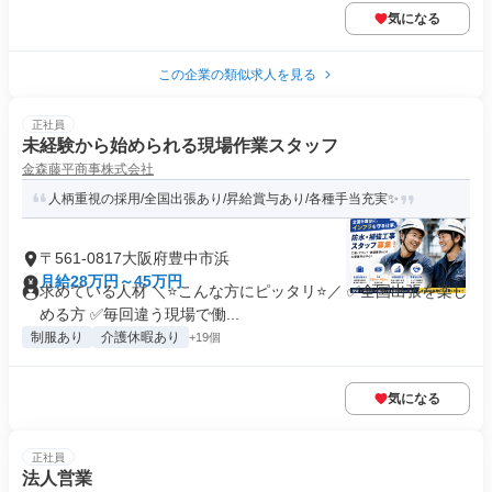
気になる
この企業の類似求人を見る
正社員
未経験から始められる現場作業スタッフ
金森藤平商事株式会社
人柄重視の採用/全国出張あり/昇給賞与あり/各種手当充実✨
〒561-0817大阪府豊中市浜
月給28万円～45万円
求めている人材 ＼⭐こんな方にピッタリ⭐／ ✅全国出張を楽し
める方 ✅毎回違う現場で働...
制服あり
介護休暇あり
+19個
気になる
正社員
法人営業