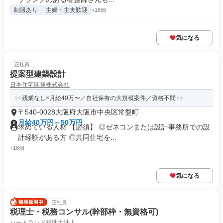
制服あり
主婦・主夫歓迎
+18個
気になる
正社員
提案型建築設計
日本住宅開発株式会社
残業なし×月給40万〜／自社保有の大規模案件／資格不問
〒540-0028大阪府大阪市中央区常盤町
月給40万円～50万円
求めている人材 【必須】 ◎ゼネコンまたは設計事務所での設
計経験がある方 ◎共同住宅を...
+18個
気になる
正社員
税理士・税務コンサル(幹部枠・無資格可)
ハートランド税理士法人