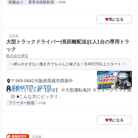
制服あり
業界未経験歓迎
+38個
気になる
正社員
大型トラックドライバー(長距離配送)|1人1台の専用トラ
ック
株式会社輝宝
縛られすぎない働き方でちゃんと稼げる！月49万円以上スタート
〒569-0842大阪府高槻市西面中
月給49万円～55万円
求めている人材 【必須】 ※大型運転免許 ※フォークリフト免
許 ■こんな方にピッタリ...
フリーター歓迎
+15個
気になる
正社員