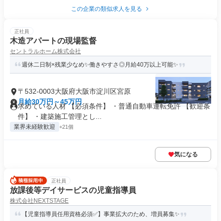
この企業の類似求人を見る
正社員
木造アパートの現場監督
セントラルホーム株式会社
週休二日制×残業少なめ✨働きやすさ◎月給40万以上可能✨
〒532-0003大阪府大阪市淀川区宮原
月給30万円～45万円
求めている人材 【必須条件】 ・普通自動車運転免許 【歓迎条
件】 ・建築施工管理とし...
業界未経験歓迎
+21個
気になる
正社員
放課後等デイサービスの児童指導員
株式会社NEXTSTAGE
【児童指導員任用資格必須✅】事業拡大のため、増員募集✨