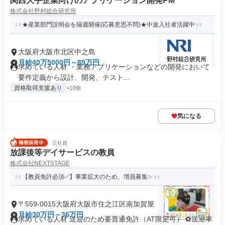
関西大手企業向けのアプリケーション開発PM
株式会社野村総合研究所
★産業部門説明会を隔週開催(応募意思不問)★中途入社者活躍中
大阪府大阪市北区中之島
月給40万5000円～89万円
求めている人材 ・業務アプリケーションなどの開発において
要件定義から設計、開発、テスト...
資格取得支援あり
+10個
気になる
正社員
放課後等デイサービスの教員
株式会社NEXTSTAGE
【教員免許必須✅】事業拡大のため、増員募集✨
〒559-0015大阪府大阪市住之江区南加賀屋
月給30万円～36万円
求めている人材 送迎のため要普通免許（AT限定可） ✿送迎車