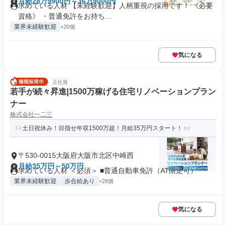
月給28万9900円～36万9000円
求めている人材 【未経験歓迎】人柄重視の採用です！ 《必要
資格》 ・普通免許をお持ち...
業界未経験歓迎
+20個
気になる
正社員
若手が続々昇進|1500万稼げる住宅リノベーションプラン
ナー
株式会社一二三
土日祝休み！目指せ年収1500万超！月給35万円スタート！
〒530-0015大阪府大阪市北区中崎西
月給35万円～50万円
求めている人材 ＜必須＞ ■普通自動車免許（AT限定可）
業界未経験歓迎
歩合給あり
+28個
気になる