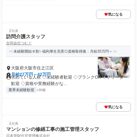
気になる
正社員
訪問介護スタッフ
合同会社つむぐ
未経験開始８割✨福利厚生充実◎資格取得後：月給35万円～
大阪府大阪市住之江区
月給27万円～42万円
求めている人材 ◇未経験者歓迎 ◇ブランクOK ◇フリーター
歓迎 ◇資格や実務経験がな...
業界未経験歓迎
+35個
気になる
正社員
マンションの修繕工事の施工管理スタッフ
日本管財住宅管理株式会社