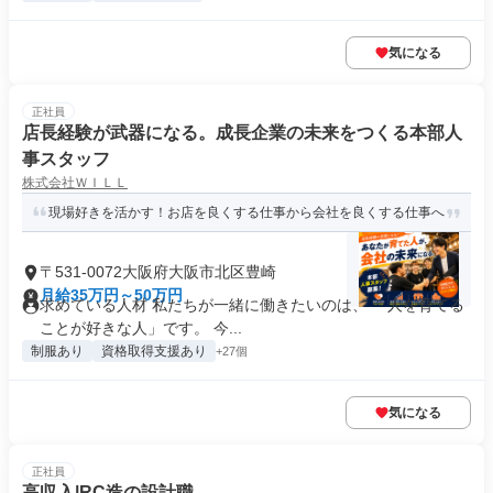
気になる
正社員
店長経験が武器になる。成長企業の未来をつくる本部人
事スタッフ
株式会社ＷＩＬＬ
現場好きを活かす！お店を良くする仕事から会社を良くする仕事へ
〒531-0072大阪府大阪市北区豊崎
月給35万円～50万円
求めている人材 私たちが一緒に働きたいのは、 「人を育てる
ことが好きな人」です。 今...
制服あり
資格取得支援あり
+27個
気になる
正社員
高収入|RC造の設計職