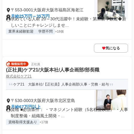
〒553-0001大阪府大阪市福島区海老江
月給25万円～35万円
求めている人材 20～30代活躍中！未経験・第二新卒歓迎◆新
しいことにチャレンジしませ...
業界未経験歓迎
学歴不問
+18個
気になる
正社員
(正社員)ケア21/大阪本社/人事企画部/部長職
株式会社ケア21
ケア21 大阪本社/【正社員】人事企画部/人事・労務・給与
〒530-0003大阪府大阪市北区堂島
月給67万円以上
資格 ■必須条件： ・マネジメント経験（5名程度以上） ・人事
制度整備・組織風土開発・...
資格取得支援あり
+17個