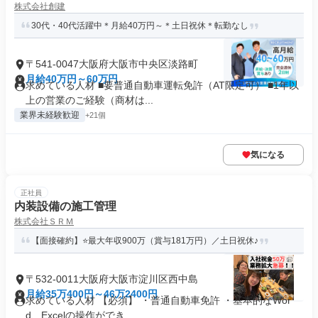
株式会社創建
30代・40代活躍中＊月給40万円～＊土日祝休＊転勤なし
〒541-0047大阪府大阪市中央区淡路町
月給40万円～60万円
求めている人材 ■要普通自動車運転免許（AT限定可） ■1年以
上の営業のご経験（商材は...
業界未経験歓迎
+21個
気になる
正社員
内装設備の施工管理
株式会社ＳＲＭ
【面接確約】⭐最大年収900万（賞与181万円）／土日祝休♪
〒532-0011大阪府大阪市淀川区西中島
月給35万400円～46万2400円
求めている人材 【必須】 ・普通自動車免許 ・基本的なWor
d、Excelの操作ができ...