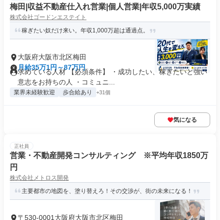
梅田|収益不動産仕入れ営業|個人営業|年収5,000万実績
株式会社ゴードンエステイト
稼ぎたい奴だけ来い。年収1,000万超は通過点。
大阪府大阪市北区梅田
月給35万1円～87万円
求めている人材 【必須条件】 ・成功したい、稼ぎたいと強い
意志をお持ちの人 ・コミュニ...
業界未経験歓迎
歩合給あり
+31個
気になる
正社員
営業・不動産開発コンサルティング ※平均年収1850万
円
株式会社メトロス開発
主要都市の地図を、塗り替えろ！その交渉が、街の未来になる！
〒530-0001大阪府大阪市北区梅田