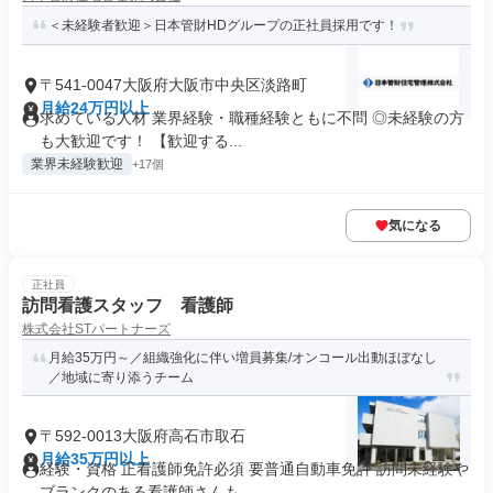
＜未経験者歓迎＞日本管財HDグループの正社員採用です！
〒541-0047大阪府大阪市中央区淡路町
月給24万円以上
求めている人材 業界経験・職種経験ともに不問 ◎未経験の方
も大歓迎です！ 【歓迎する...
業界未経験歓迎
+17個
気になる
正社員
訪問看護スタッフ 看護師
株式会社STパートナーズ
月給35万円～／組織強化に伴い増員募集/オンコール出動ほぼなし
／地域に寄り添うチーム
〒592-0013大阪府高石市取石
月給35万円以上
経験・資格 正看護師免許必須 要普通自動車免許 訪問未経験や
ブランクのある看護師さんも...