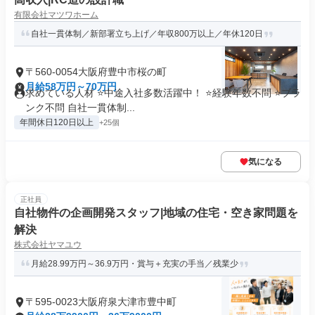
有限会社マツワホーム
自社一貫体制／新部署立ち上げ／年収800万以上／年休120日
〒560-0054大阪府豊中市桜の町
月給58万円～70万円
求めている人材 ⭐中途入社多数活躍中！ ⭐経験年数不問 ⭐ブラ
ンク不問 自社一貫体制...
年間休日120日以上
+25個
気になる
正社員
自社物件の企画開発スタッフ|地域の住宅・空き家問題を
解決
株式会社ヤマユウ
月給28.99万円～36.9万円・賞与＋充実の手当／残業少
〒595-0023大阪府泉大津市豊中町