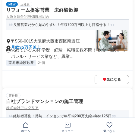
NEW
正社員
リフォーム提案営業 未経験歓迎
大阪兵庫住宅設備協同組合
反響営業だから始めやすい！年収700万円以上も目指せる！
〒550-0015大阪府大阪市西区南堀江
月給35万円以上
求めている人材 学歴・経験・転職回数不問！ 飲食・販売・ア
パレル・サービス業など、異業...
業界未経験歓迎
+24個
気になる
正社員
自社ブランドマンションの施工管理
株式会社アレグリア
経験者募集！賞与＋インセンで年平均200万支給⭐年休125日
ホーム
オファー
気になる
〒541-0057大阪府大阪市中央区北久宝寺町