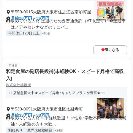
〒559-0015大阪府大阪市住之江区南加賀屋
月給28万円～36万円
求めている人材 送迎のため要普通免許（AT限定可） ✿送迎車
はノアやセレナなどのミニバ...
年間休日120日以上
+18個
気になる
正社員
和定食屋の副店長候補(未経験OK・スピード昇格で高収
入)
株式会社越後屋
店舗急拡大中★スピード昇進×キャリアプランが豊富★
〒530-0051大阪府大阪市北区太融寺町
月給33万円～38万円
求めている人材 ✅未経験歓迎！ ✅性別･学歴不問！ ⭐副店長候
補⭐ 未経験の方も大歓...
制服あり
業界未経験歓迎
+24個