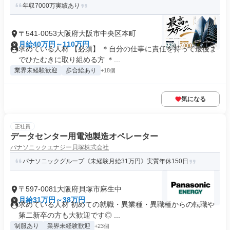
年収7000万実績あり
〒541-0053大阪府大阪市中央区本町
月給40万円～110万円
求めている人材 【必須】 ＊自分の仕事に責任を持って最後ま
でひたむきに取り組める方 ＊...
業界未経験歓迎
歩合給あり
+18個
気になる
正社員
データセンター用電池製造オペレーター
パナソニックエナジー貝塚株式会社
パナソニックグループ《未経験月給31万円》実質年休150日
〒597-0081大阪府貝塚市麻生中
月給31万円～38万円
求めている人材 初めての就職・異業種・異職種からの転職や
第二新卒の方も大歓迎です◎ ...
制服あり
業界未経験歓迎
+23個