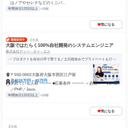
はノアやセレナなどのミニバ...
年間休日120日以上
+18個
気になる
正社員
大阪ではたらく100%自社開発のシステムエンジニア
株式会社ディー・オー・エス
プロダクトを自分の手で育てる／土日祝休みでプライベートも◎
〒550-0002大阪府大阪市西区江戸堀
月給25万円～45万円
求めている人材 ━━━ ■応募条件 ━━━ ＜必須＞ ・VB.NET
／PHP／Java...
年間休日120日以上
+28個
気になる
正社員