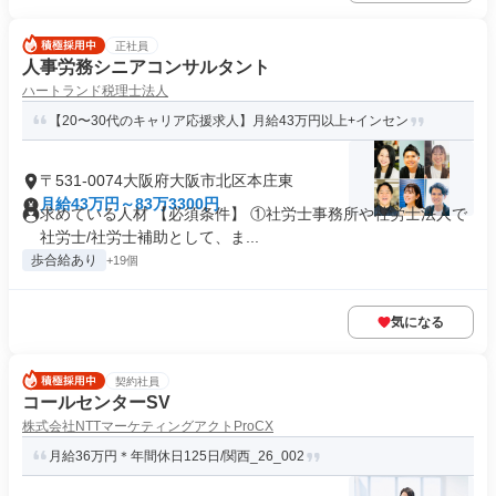
正社員
人事労務シニアコンサルタント
ハートランド税理士法人
【20〜30代のキャリア応援求人】月給43万円以上+インセン
〒531-0074大阪府大阪市北区本庄東
月給43万円～83万3300円
求めている人材 【必須条件】 ①社労士事務所や社労士法人で
社労士/社労士補助として、ま...
歩合給あり
+19個
気になる
契約社員
コールセンターSV
株式会社NTTマーケティングアクトProCX
月給36万円＊年間休日125日/関西_26_002