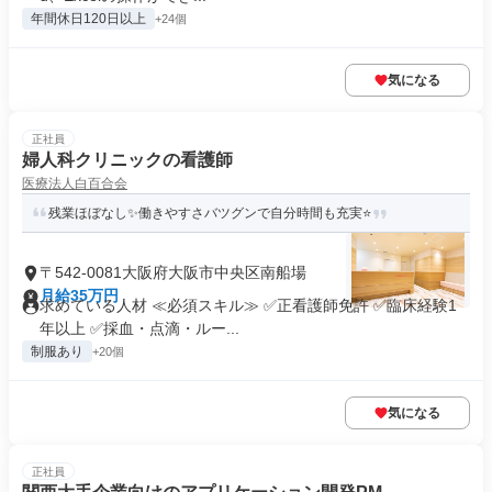
年間休日120日以上
+24個
気になる
正社員
婦人科クリニックの看護師
医療法人白百合会
残業ほぼなし✨働きやすさバツグンで自分時間も充実⭐
〒542-0081大阪府大阪市中央区南船場
月給35万円
求めている人材 ≪必須スキル≫ ✅正看護師免許 ✅臨床経験1
年以上 ✅採血・点滴・ルー...
制服あり
+20個
気になる
正社員