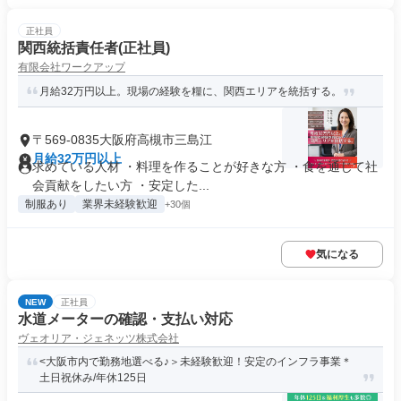
正社員
関西統括責任者(正社員)
有限会社ワークアップ
月給32万円以上。現場の経験を糧に、関西エリアを統括する。
〒569-0835大阪府高槻市三島江
月給32万円以上
求めている人材 ・料理を作ることが好きな方 ・食を通じて社
会貢献をしたい方 ・安定した...
制服あり
業界未経験歓迎
+30個
気になる
NEW
正社員
水道メーターの確認・支払い対応
ヴェオリア・ジェネッツ株式会社
<大阪市内で勤務地選べる♪＞未経験歓迎！安定のインフラ事業＊
土日祝休み/年休125日