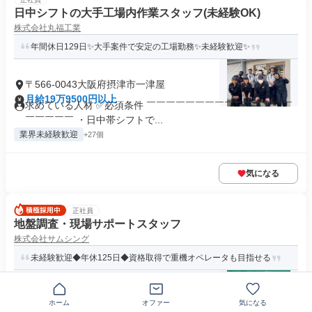
日中シフトの大手工場内作業スタッフ(未経験OK)
株式会社丸福工業
年間休日129日✨大手案件で安定の工場勤務✨未経験歓迎✨
〒566-0043大阪府摂津市一津屋
月給19万9500円以上
求めている人材 ✅必須条件 ￣￣￣￣￣￣￣￣￣￣￣￣￣￣￣
￣￣￣￣￣ ・日中帯シフトで...
業界未経験歓迎
+27個
気になる
正社員
地盤調査・現場サポートスタッフ
株式会社サムシング
未経験歓迎◆年休125日◆資格取得で重機オペレータも目指せる
〒564-0043大阪府吹田市南吹田
ホーム
オファー
気になる
月給30万円～50万円