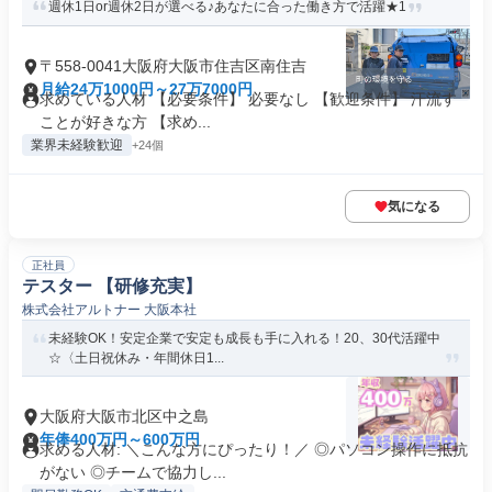
週休1日or週休2日が選べる♪あなたに合った働き方で活躍★1
〒558-0041大阪府大阪市住吉区南住吉
月給24万1000円～27万7000円
求めている人材 【必要条件】 必要なし 【歓迎条件】 汗流す
ことが好きな方 【求め...
業界未経験歓迎
+24個
気になる
正社員
テスター 【研修充実】
株式会社アルトナー 大阪本社
未経験OK！安定企業で安定も成長も手に入れる！20、30代活躍中
☆〈土日祝休み・年間休日1...
大阪府大阪市北区中之島
年俸400万円～600万円
求める人材: ＼こんな方にぴったり！／ ◎パソコン操作に抵抗
がない ◎チームで協力し...