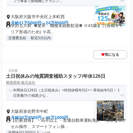
フラ事業で新職種にチャレン...
大阪府大阪市中央区上本町西
月給21万5000円～24万9500円
求める人材: ✽業界・職種未経験歓迎✽ ※43歳まで(長期キャ
リア形成のため) ※高...
交通費支給
駅近5分以内
気になる
正社員
土日祝休みの地質調査補助スタッフ/年休126日
興亜開発 株式会社
年間休日126日（土日祝休み）+特別休暇年5日+一斉有給年5日！ 1
日実働7hで残業少な...
大阪府泉佐野市中町
月給20万4500円～46万1000円
【応募資格】 ・高卒以上 ・普通自動車運転免許 ・簡単なエク
セル操作、スマートフォン操...
年間休日120日以上
+10個