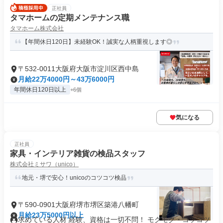
正社員
タマホームの定期メンテナンス職
タマホーム株式会社
【年間休日120日】未経験OK！誠実な人柄重視します◎
〒532-0011大阪府大阪市淀川区西中島
月給22万4000円～43万6000円
年間休日120日以上
+6個
気になる
正社員
家具・インテリア雑貨の検品スタッフ
株式会社ミサワ（unico）
地元・堺で安心！unicoのコツコツ検品
〒590-0901大阪府堺市堺区築港八幡町
月給23万5000円以上
求めている人材 経験、資格は一切不問！ モクモク・コツコツ