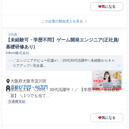
気になる
この企業の類似求人を見る
正社員
【未経験可・学歴不問】ゲーム開発エンジニア(正社員/
基礎研修あり)
​infront株式会社
-ˏˋエンジニアデビュー応援✊✨ˎˊ-20代30代活躍中✨未経験からキャ
リアアップ✨完全週...
大阪府大阪市淀川区
月給27万円～60万円
求める人材: ＼20代・30代活躍中！／ 【学歴不問／未経験歓
迎】 ＼1つでも当て...
交通費支給
気になる