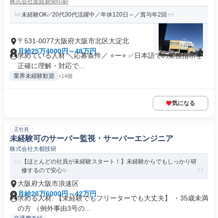
株式会社産経新聞印刷
未経験OK✅20代30代活躍中／年休120日～／賞与年2回
〒531-0077大阪府大阪市北区大淀北
月給25万4000円～48万円
求めている人材 ＼応募条件／ ⭐ー⭐ ✅日本語での業務指示を
正確に理解・対応で...
業界未経験歓迎
+14個
気になる
正社員
未経験可のサーバー監視・サーバーエンジニア
株式会社大都技研
【ほとんどの社員が未経験スタート！】未経験からでもしっかり研
修するので安心✨
大阪府大阪市浪速区
月給26万6000円～42万円
求める人材: 【未経験でもフリーターでも大丈夫】 ・35歳未満
の方 （例外事由3号の...