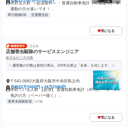
月給23万475円～28万円
求める人材: ＜必須条件＞ ・普通自動車免許（AT限定可） 車
通勤の方が多いです！ ...
即日勤務OK
交通費支給
気になる
正社員
店舗害虫駆除のサービスエンジニア
株式会社三共消毒
履歴書の行数は覚悟の厚み。100年企業は「未来」を信じます。
〒542-0082大阪府大阪市中央区島之内
月給25万7000円～29万7090円
求めている人材 【必須】 普通自動車免許（AT可） └ゴールド
免許の方（ペーパー除く）...
業界未経験歓迎
+17個
気になる