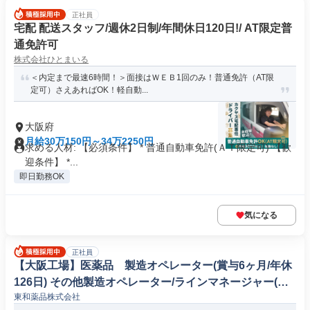
正社員
宅配 配送スタッフ/週休2日制/年間休日120日!/ AT限定普
通免許可
株式会社ひとまいる
＜内定まで最速6時間！＞面接はＷＥＢ1回のみ！普通免許（AT限
定可）さえあればOK！軽自動...
大阪府
月給30万150円～34万2250円
求める人材: 【必須条件】 * 普通自動車免許(ＡＴ限定可) 【歓
迎条件】 *...
即日勤務OK
気になる
正社員
【大阪工場】医薬品 製造オペレーター(賞与6ヶ月/年休
126日) その他製造オペレーター/ラインマネージャー(機
東和薬品株式会社
械/電気/電子製品専門職)