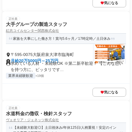
気になる
正社員
大手グループの製造スタッフ
紅忠コイルセンター関西株式会社
家族を大事にした働き方！賞与5.6ヶ月／17時定時／土日休み
〒595-0075大阪府泉大津市臨海町
月給20万5000円～25万円
求めている人材 ・未経験OK ※第二新卒歓迎！ 【こんな想い
を持つ方に、ピッタリです...
業界未経験歓迎
+19個
気になる
正社員
水道料金の徴収・検針スタッフ
ヴェオリア・ジェネッツ株式会社
【未経験大歓迎◎】土日祝休み/年休125日/人柄重視！安定のイン