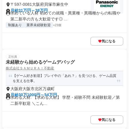
〒597-0081大阪府貝塚市麻生中
月給31万円～38万円
求めている人材 初めての就職・異業種・異職種からの転職や
第二新卒の方も大歓迎です◎ ...
制服あり
業界未経験歓迎
+23個
気になる
正社員
未経験から始めるゲームデバッグ
株式会社ＳＡＭＵＲＡＩ不動産
【ゲーム好き歓迎】プレイ中の「あれ？」を見つける、ゲーム品質
を支える仕事。
大阪府大阪市北区万歳町
月給30万1000円～54万円
求める人材: 【求める人材】 学歴・経験不問 未経験歓迎／第
二新卒歓迎 ＼こん...
気になる