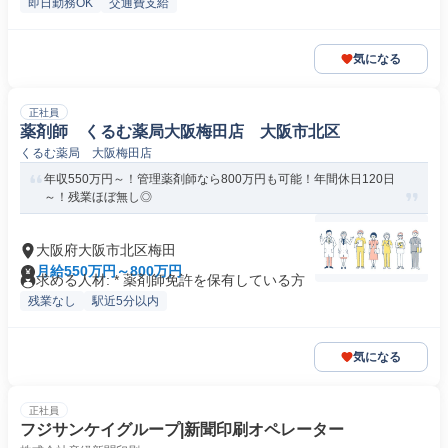
即日勤務OK
交通費支給
気になる
正社員
薬剤師 くるむ薬局大阪梅田店 大阪市北区
くるむ薬局 大阪梅田店
年収550万円～！管理薬剤師なら800万円も可能！年間休日120日
～！残業ほぼ無し◎
大阪府大阪市北区梅田
月給550万円～800万円
求める人材: * 薬剤師免許を保有している方
残業なし
駅近5分以内
気になる
正社員
フジサンケイグループ|新聞印刷オペレーター