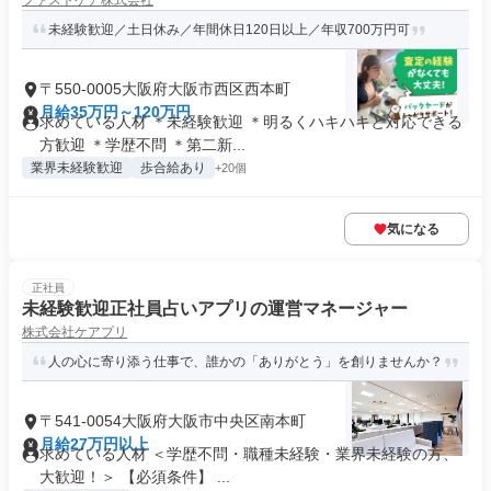
ファストケア株式会社
未経験歓迎／土日休み／年間休日120日以上／年収700万円可
〒550-0005大阪府大阪市西区西本町
月給35万円～120万円
求めている人材 ＊未経験歓迎 ＊明るくハキハキと対応できる
方歓迎 ＊学歴不問 ＊第二新...
業界未経験歓迎
歩合給あり
+20個
気になる
正社員
未経験歓迎正社員占いアプリの運営マネージャー
株式会社ケアプリ
人の心に寄り添う仕事で、誰かの「ありがとう」を創りませんか？
〒541-0054大阪府大阪市中央区南本町
月給27万円以上
求めている人材 ＜学歴不問・職種未経験・業界未経験の方、
大歓迎！＞ 【必須条件】 ...