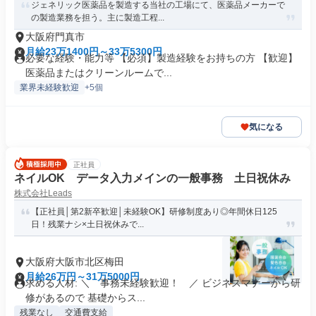
ジェネリック医薬品を製造する当社の工場にて、医薬品メーカーで
の製造業務を担う。主に製造工程...
大阪府門真市
月給23万1400円～33万5300円
必要な経験・能力等 【必須】製造経験をお持ちの方 【歓迎】
医薬品またはクリーンルームで...
業界未経験歓迎
+5個
気になる
正社員
ネイルOK データ入力メインの一般事務 土日祝休み
株式会社Leads
【正社員│第2新卒歓迎│未経験OK】研修制度あり◎年間休日125
日！残業ナシ×土日祝休みで...
大阪府大阪市北区梅田
月給26万円～31万5000円
求める人材: ＼ 事務未経験歓迎！ ／ ビジネスマナーから研
修があるので 基礎からス...
残業なし
交通費支給