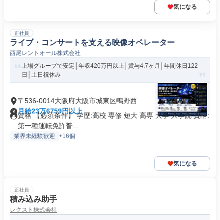
気になる
正社員
ライブ・コンサートを支える映像オペレーター
西尾レントオール株式会社
上場グループで安定│年収420万円以上│賞与4.7ヶ月│年間休日122
日│土日祝休み
〒536-0014大阪府大阪市城東区鴫野西
月給23万6759円以上
資格 【必須条件】 学歴:高校 専修 短大 高専 大学 大学院 資格:
第一種運転免許普...
業界未経験歓迎
+16個
気になる
正社員
積み込み助手
レクスト株式会社