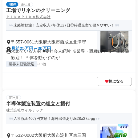
NEW
正社員
工場でリネンのクリーニング
ＰｉｋａＰｉｋａ株式会社
未経験歓迎！安定収入×年休127日◎待遇充実で働きやすい！
〒557-0061大阪府大阪市西成区北津守
月給25万円～30万円
求めている人材 ■要社会人経験 ※業界・職種は不問 ＊未経験
歓迎！ ＊体を動かすのが...
業界未経験歓迎
+18個
気になる
正社員
半導体製造装置の組立と据付
株式会社ウイルテック
入社祝金40万円支給！海外出張あり/E28a27a-gg
〒532-0002大阪府大阪市淀川区東三国