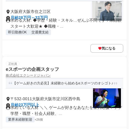
大阪府大阪市住之江区
月給28万円～33万円
求める人材: ◆学歴・経験・スキル…ぜんぶ不問です！未経験
スタート大歓迎★ ◆職種・...
即日勤務OK
交通費支給
気になる
正社員
eスポーツの企画スタッフ
株式会社エクシードジャパン
【ゲーム好きの方必見】未経験から始めるeスポーツのオシゴト♪
〒532-0011大阪府大阪市淀川区西中島
月給23万円以上
求めている人材 ＼＼ ゲームが好きなあなたを全力応援！ ／／
学歴・職歴・社会人経験、...
業界未経験歓迎
+26個