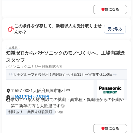
気になる
この条件を保存して、新着求人を受け取りませ
受け取る
んか？
正社員
知識ゼロからパナソニックのモノづくりへ。工場内製造
スタッフ
パナソニックエナジー貝塚株式会社
大手グループ直接雇用！未経験から月給31万〜実質年休150日
〒597-0081大阪府貝塚市麻生中
月給31万円～38万円
求めている人材 初めての就職・異業種・異職種からの転職や
第二新卒の方も大歓迎です◎ ...
制服あり
業界未経験歓迎
+23個
気になる