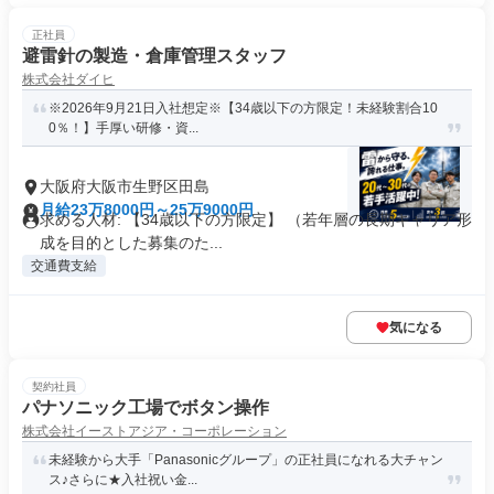
正社員
避雷針の製造・倉庫管理スタッフ
株式会社ダイヒ
※2026年9月21日入社想定※【34歳以下の方限定！未経験割合10
0％！】手厚い研修・資...
大阪府大阪市生野区田島
月給23万8000円～25万9000円
求める人材: 【34歳以下の方限定】 （若年層の長期キャリア形
成を目的とした募集のた...
交通費支給
気になる
契約社員
パナソニック工場でボタン操作
株式会社イーストアジア・コーポレーション
未経験から大手「Panasonicグループ」の正社員になれる大チャン
ス♪さらに★入社祝い金...