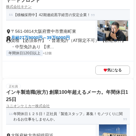
ヤードフロント
株式会社キナン
【積極採用中】42期連続黒字経営の安定企業！
〒561-0814大阪府豊中市豊南町東
月給27万9000円～39万6000円
資格 【必須条件】 ・普通免許（AT限定不可） 【歓迎条件】
・中型免許あり 【求...
年間休日120日以上
+12個
気になる
正社員
インキ製造職(枚方) 創業100年超えるメーカ。年間休日1
25日
ユニオンケミカー株式会社
年間休日１２５日！正社員「製造スタッフ」募集！モノづくりに関
わるお仕事をしませんか。
大阪府枚方市招提田近