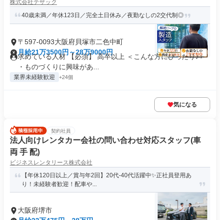
株式会社テザック
40歳未満／年休123日／完全土日休み／夜勤なしの2交代制◎
〒597-0093大阪府貝塚市二色中町
月給21万3500円～28万9000円
求めている人材 【必須】 高卒以上 ＜こんな方にぴったり♪＞
・ものづくりに興味があ...
業界未経験歓迎
+24個
気になる
契約社員
法人向けレンタカー会社の問い合わせ対応スタッフ(車
両 手 配)
ビジネスレンタリース株式会社
【年休120日以上／賞与年2回】20代-40代活躍中✨正社員登用あ
り！未経験者歓迎！配車や...
大阪府堺市