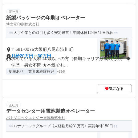
正社員
紙製パッケージの印刷オペレーター
博文堂印刷株式会社
大手企業との取引も多く安定経営！年間休日124日/土日祝休
〒581-0075大阪府八尾市渋川町
月給20万円～30万円
求めている人材 40歳以下の方（長期キャリア形成のため） ◆
学歴・男女不問 ★本気でも...
制服あり
業界未経験歓迎
+33個
気になる
正社員
データセンター用電池製造オペレーター
パナソニックエナジー貝塚株式会社
パナソニックグループ《未経験月給31万円》実質年休150日