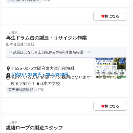
気になる
正社員
再生ドラム缶の製造・リサイクル作業
山本容器株式会社
残業ほぼなし＆土日祝休み&福利厚生高待遇！
〒595-0075大阪府泉大津市臨海町
月給23万2200円～29万4200円
求めている人材 経験不問の採用になります！ ■無資格・未経
験者大歓迎！ ■日本の学校...
業界未経験歓迎
+27個
気になる
正社員
繊維ロープの製造スタッフ