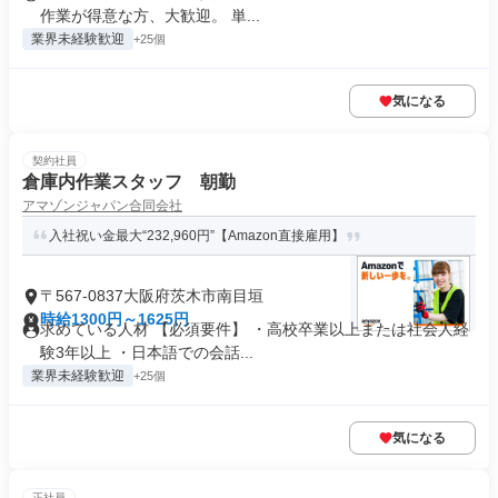
作業が得意な方、大歓迎。 単...
業界未経験歓迎
+25個
気になる
契約社員
倉庫内作業スタッフ 朝勤
アマゾンジャパン合同会社
入社祝い金最大“232,960円”【Amazon直接雇用】
〒567-0837大阪府茨木市南目垣
時給1300円～1625円
求めている人材 【必須要件】 ・高校卒業以上または社会人経
験3年以上 ・日本語での会話...
業界未経験歓迎
+25個
気になる
正社員