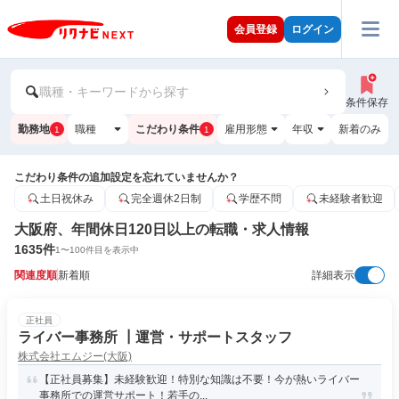
会員登録
ログイン
職種・キーワードから探す
条件保存
勤務地
職種
こだわり条件
雇用形態
年収
新着のみ
1
1
こだわり条件の追加設定を忘れていませんか？
土日祝休み
完全週休2日制
学歴不問
未経験者歓迎
大阪府、年間休日120日以上の転職・求人情報
1635
件
1
〜
100
件目を表示中
関連度順
新着順
詳細表示
正社員
ライバー事務所 ┃運営・サポートスタッフ
株式会社エムジー(大阪)
【正社員募集】未経験歓迎！特別な知識は不要！今が熱いライバー
事務所での運営サポート！若手の...