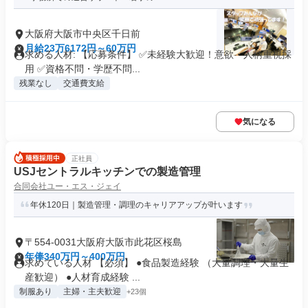
大阪府大阪市中央区千日前
月給23万6172円～60万円
求める人材: 【応募条件】 ✅未経験大歓迎！意欲・人柄重視採
用 ✅資格不問・学歴不問...
残業なし
交通費支給
気になる
正社員
USJセントラルキッチンでの製造管理
合同会社ユー・エス・ジェイ
年休120日｜製造管理・調理のキャリアアップが叶います
〒554-0031大阪府大阪市此花区桜島
年俸340万円～400万円
求めている人材 【必須】 ●食品製造経験 （大量調理・大量生
産歓迎） ●人材育成経験 ...
制服あり
主婦・主夫歓迎
+23個