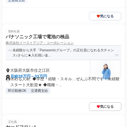
交通費支給
気になる
契約社員
パナソニック工場で電池の検品
株式会社イーストアジア・コーポレーション
未経験から大手「Panasonicグループ」の正社員になれる大チャン
ス♪さらに★入社祝い金...
大阪府大阪市住之江区
月給28万円～33万円
求める人材: ◆学歴・経験・スキル…ぜんぶ不問です！未経験
スタート大歓迎★ ◆職種・...
即日勤務OK
交通費支給
気になる
正社員