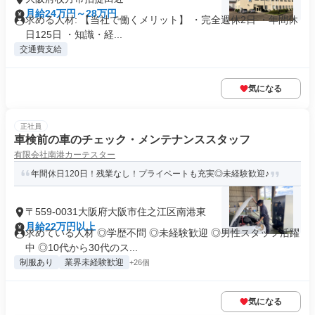
月給24万円～28万円
求める人材: 【当社で働くメリット】 ・完全週休2日 ・年間休
日125日 ・知識・経...
交通費支給
気になる
正社員
車検前の車のチェック・メンテナンススタッフ
有限会社南港カーテスター
年間休日120日！残業なし！プライベートも充実◎未経験歓迎♪
〒559-0031大阪府大阪市住之江区南港東
月給22万円以上
求めている人材 ◎学歴不問 ◎未経験歓迎 ◎男性スタッフ活躍
中 ◎10代から30代のス...
制服あり
業界未経験歓迎
+26個
気になる