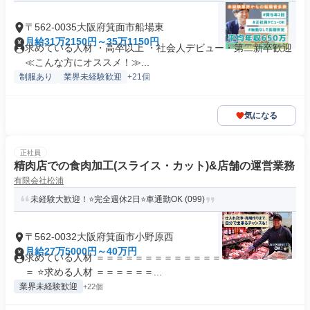
〒562-0035大阪府箕面市船場東
月給31万2150円～35万1150円
求めている人材 ・高卒以上 ・社会人デビュー・第二新卒歓迎
≪こんな方にオススメ！≫...
制服あり
業界未経験歓迎
+21個
気になる
正社員
精肉店での食肉加工(スライス・カット)&店舗の運営業務
有限会社松浦
未経験大歓迎！⭐完全週休2日⭐車通勤OK (099)
〒562-0032大阪府箕面市小野原西
月給27万5000円～40万円
求めている人材 ＝＝＝＝＝＝＝＝＝＝＝＝＝＝＝＝＝＝＝＝
＝ ⭐求める人材 ＝＝＝＝＝＝...
業界未経験歓迎
+22個