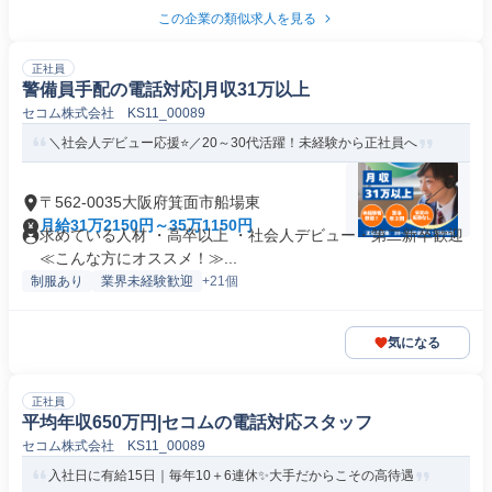
この企業の類似求人を見る
正社員
警備員手配の電話対応|月収31万以上
セコム株式会社 KS11_00089
＼社会人デビュー応援⭐／20～30代活躍！未経験から正社員へ
〒562-0035大阪府箕面市船場東
月給31万2150円～35万1150円
求めている人材 ・高卒以上 ・社会人デビュー・第二新卒歓迎
≪こんな方にオススメ！≫...
制服あり
業界未経験歓迎
+21個
気になる
正社員
平均年収650万円|セコムの電話対応スタッフ
セコム株式会社 KS11_00089
入社日に有給15日｜毎年10＋6連休✨大手だからこその高待遇