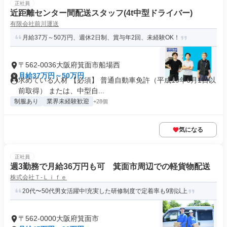
正社員
近距離センター間配送スタッフ(4t中型ドライバー)
有限会社前川運送
月給37万～50万円、週休2日制、賞与年2回、未経験OK！
〒562-0036大阪府箕面市船場西
月給37万円～50万円
求めている人材 【必須】 普通自動車免許（平成19年6月1日以
前取得） または、中型自...
制服あり
業界未経験歓迎
+28個
気になる
正社員
週3勤務で月給36万円も可 箕面市周辺での軽貨物配送
株式会社Ｔ‐Ｌｉｆｅ
20代〜50代男女活躍中!充実した研修制度で定着率も9割以上
〒562-0000大阪府箕面市