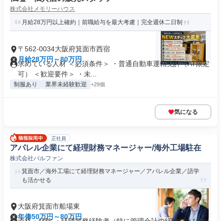
株式会社メモリーハウス
月給28万円以上確約｜前職給与を最大考慮｜完全週休二日制
〒562-0034大阪府箕面市西宿
月給28万円～80万円
求めている人材 ＜必須条件＞ ・普通自動車運転免許（AT限定
可） ＜歓迎要件＞ ・未...
制服あり
業界未経験歓迎
+29個
気になる
正社員
アパレル企業にて経理財務マネージャー/海外工場駐在
株式会社パルファン
箕面市／海外工場にて経理財務マネージャー／アパレル企業／語学
も活かせる
大阪府箕面市船場東
年俸50万円～80万円