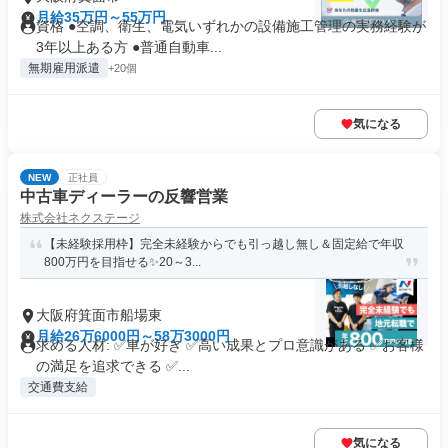
月給35万円～55万円
資格 ●空調、衛生、電気いずれかの設備施工管理の実務経験が
3年以上ある方 ●普通自動車...
無期雇用派遣
+20個
気になる
NEW
正社員
中古車ディーラーの反響営業
株式会社ネクステージ
【未経験採用枠】完全未経験からでも引っ越し無し＆固定給で年収
800万円を目指せる✨20～3...
大阪府箕面市船場東
月給26万6000円～58万3000円
求める人材: ✅車が好き ✅高い成果とプロ意識がある ✅お客様
の満足を追求できる ✅...
交通費支給
気になる