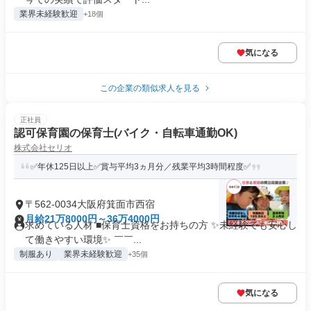
業界未経験歓迎
+18個
気になる
この企業の類似求人を見る
正社員
認可保育園の保育士(バイク・自転車通勤OK)
株式会社セリオ
✅年休125日以上✅賞与平均3ヵ月分／残業平均3時間程度✅
〒562-0034大阪府箕面市西宿
月給21万8000円～36万4000円
求めている人材 ■保育士資格をお持ちの方 ✨未経験でも安心し
て働きやすい環境✨ ￣￣...
制服あり
業界未経験歓迎
+35個
気になる