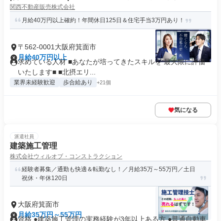
関西不動産販売株式会社
月給40万円以上確約！年間休日125日＆住宅手当3万円あり！
〒562-0001大阪府箕面市
月給40万円以上
求めている人材 ■あなたが培ってきたスキルを 最大限に評価
いたします■ ■北摂エリ...
業界未経験歓迎
歩合給あり
+21個
気になる
派遣社員
建築施工管理
株式会社ウィルオブ・コンストラクション
経験者募集／通勤も快適＆転勤なし！／月給35万～55万円／土日
祝休・年休120日
大阪府箕面市
月給35万円～55万円
資格 ●建築施工管理の実務経験が3年以上ある方 ●普通自動車