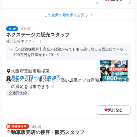
この企業の類似求人を見る
NEW
正社員
ネクステージの販売スタッフ
株式会社ネクステージ
【未経験採用枠】完全未経験からでも引っ越し無し＆固定給で年収
800万円を目指せる✨20～3...
大阪府箕面市船場東
月給26万円～58万3000円
求める人材: ✅車が好き ✅高い成果とプロ意識がある ✅お客様
の満足を追求できる ✅...
交通費支給
気になる
正社員
自動車販売店の接客・販売スタッフ