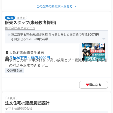
この企業の類似求人を見る
NEW
正社員
販売スタッフ(未経験者採用)
株式会社ネクステージ
第二新卒＆完全未経験歓迎❗引っ越し無し＆固定給で年収800万円
を目指せる✨20～30代活躍...
大阪府箕面市粟生新家
月給26万円～58万3000円
求める人材: ✅車が好き ✅高い成果とプロ意識がある ✅お客様
の満足を追求できる ✅...
交通費支給
気になる
正社員
注文住宅の建築意匠設計
ヤマト住建株式会社