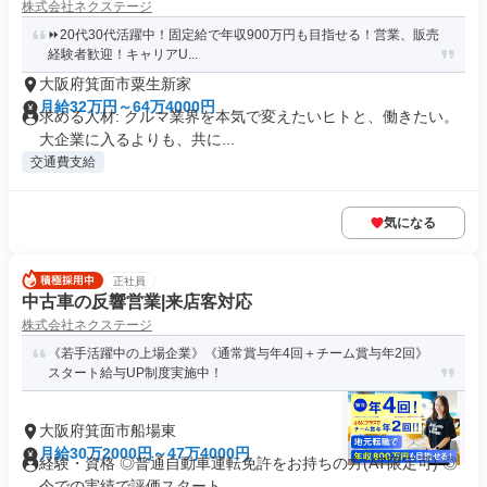
株式会社ネクステージ
⏩️20代30代活躍中！固定給で年収900万円も目指せる！営業、販売
経験者歓迎！キャリアU...
大阪府箕面市粟生新家
月給32万円～64万4000円
求める人材: クルマ業界を本気で変えたいヒトと、働きたい。
大企業に入るよりも、共に...
交通費支給
気になる
正社員
中古車の反響営業|来店客対応
株式会社ネクステージ
《若手活躍中の上場企業》《通常賞与年4回＋チーム賞与年2回》
スタート給与UP制度実施中！
大阪府箕面市船場東
月給30万2000円～47万4000円
経験・資格 ◎普通自動車運転免許をお持ちの方(AT限定可) ◎
今での実績で評価スタート...