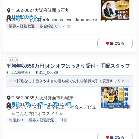
〒562-0027大阪府箕面市石丸
月給50万円以上
求めている人材 ●Business-level Japanese is require...
業界未経験歓迎
歩合給あり
+23個
気になる
正社員
平均年収650万円|オンオフはっきり受付・手配スタッフ
セコム株式会社 KS11_00089
✅転勤なし｜働きやすさの勝ち組であれ◎業界大手で安定キャリア
〒562-0035大阪府箕面市船場東
月給31万2150円～35万1150円
求めている人材 ・高卒以上 ・社会人デビュー・第二新卒歓迎
≪こんな方にオススメ！≫...
制服あり
業界未経験歓迎
+21個
気になる