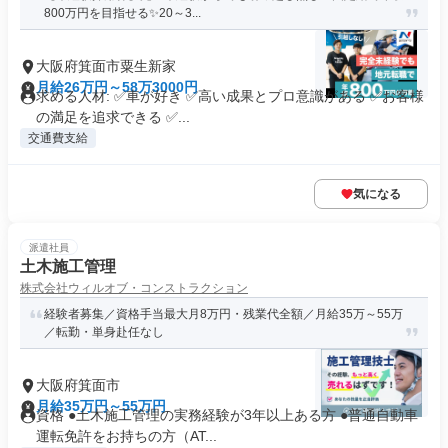
800万円を目指せる✨20～3...
大阪府箕面市粟生新家
月給26万円～58万3000円
求める人材: ✅車が好き ✅高い成果とプロ意識がある ✅お客様
の満足を追求できる ✅...
交通費支給
気になる
派遣社員
土木施工管理
株式会社ウィルオブ・コンストラクション
経験者募集／資格手当最大月8万円・残業代全額／月給35万～55万
／転勤・単身赴任なし
大阪府箕面市
月給35万円～55万円
資格 ●土木施工管理の実務経験が3年以上ある方 ●普通自動車
運転免許をお持ちの方（AT...