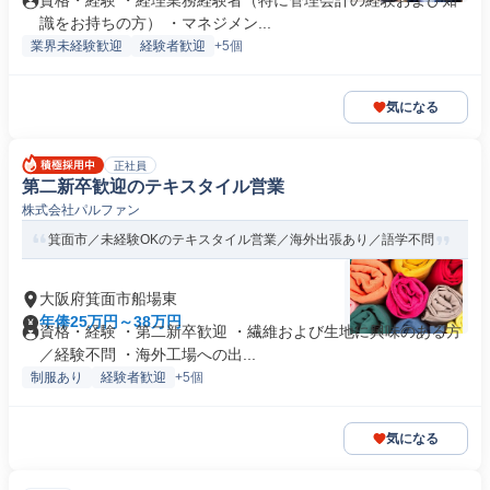
資格・経験 ・経理業務経験者（特に管理会計の経験および知
識をお持ちの方） ・マネジメン...
業界未経験歓迎
経験者歓迎
+5個
気になる
正社員
第二新卒歓迎のテキスタイル営業
株式会社パルファン
箕面市／未経験OKのテキスタイル営業／海外出張あり／語学不問
大阪府箕面市船場東
年俸25万円～38万円
資格・経験 ・第二新卒歓迎 ・繊維および生地に興味のある方
／経験不問 ・海外工場への出...
制服あり
経験者歓迎
+5個
気になる