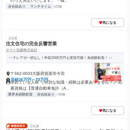
のうえ決定いたします。 ＊職...
歩合給あり
ランチタイム
+23個
気になる
正社員
注文住宅の完全反響営業
ヤマト住建株式会社
テレアポ一切なし！年収2000万円も実現可能！未経験歓迎！
〒562-0033大阪府箕面市今宮
月給26万円～70万円
求めている人材 ＼特別な知識・経験は必要ありません！／ 応
募資格は【普通自動車免許（A...
業界未経験歓迎
歩合給あり
+30個
気になる
正社員