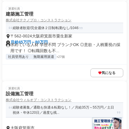
派遣社員
建築施工管理
株式会社テクノプロ・コンストラクション
経験者歓迎/完全週休２日制/転勤なし/1046
〒562-0024大阪府箕面市粟生新家
月給45万円～80万円
求めている人材 学歴不問 ブランクOK ◎意欲・人柄重視の採
用です！ ◎転職回数も不...
社員登用あり
無期雇用派遣
+27個
気になる
派遣社員
設備施工管理
株式会社ウィルオブ・コンストラクション
経験者募集／通勤も快適＆転勤なし！／月給35万～55万円／土日
祝休・年休120日／過度な残...
大阪府箕面市