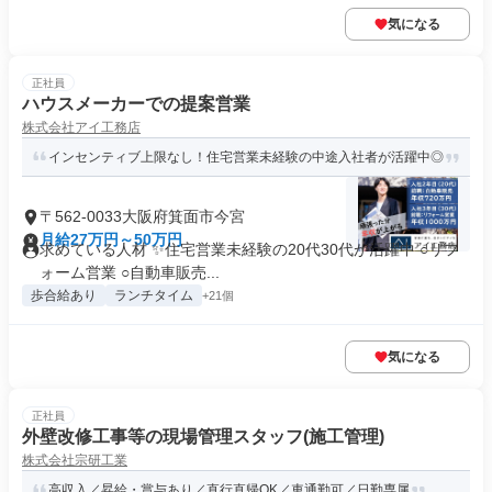
気になる
正社員
ハウスメーカーでの提案営業
株式会社アイ工務店
インセンティブ上限なし！住宅営業未経験の中途入社者が活躍中◎
〒562-0033大阪府箕面市今宮
月給27万円～50万円
求めている人材 ✨住宅営業未経験の20代30代が活躍中 ○リフ
ォーム営業 ○自動車販売...
歩合給あり
ランチタイム
+21個
気になる
正社員
外壁改修工事等の現場管理スタッフ(施工管理)
株式会社宗研工業
高収入／昇給・賞与あり／直行直帰OK／車通勤可／日勤専属