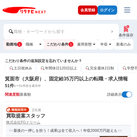
会員登録
ログイン
職種・キーワードから探す
条件保存
勤務地
職種
こだわり条件
雇用形態
年収
新着のみ
1
1
こだわり条件の追加設定を忘れていませんか？
土日祝休み
年間休日120日以上
完全週休2日制
学歴
箕面市（大阪府）、固定給35万円以上の転職・求人情報
51
件
1
〜
51
件目を表示中
関連度順
新着順
詳細表示
正社員
買取提案スタッフ
株式会社FGドリーム
最後の一押しを担う！成果は全て収入へ！年収2000万円超えも