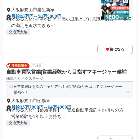
大阪府箕面市粟生新家
月給26万円～58万3000円
求める人材: ✅車が好き ✅高い成果とプロ意識がある ✅お客様
の満足を追求できる ✅...
交通費支給
気になる
正社員
自動車買取営業|営業経験から目指すマネージャー候補
株式会社ネクステージ
⏩️営業経験を次のキャリアへ！固定給35万円以上でマネージャー
候補へ！
大阪府箕面市船場東
月給35万7000円～64万4000円
求める人材: 【必須条件】 ・普通自動車免許をお持ちの方 ・
営業経験を1年以上お持ち...
交通費支給