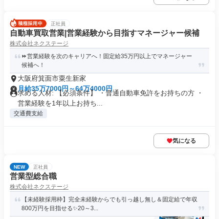
正社員
自動車買取営業|営業経験から目指すマネージャー候補
株式会社ネクステージ
⏩️営業経験を次のキャリアへ！固定給35万円以上でマネージャー
候補へ！
大阪府箕面市粟生新家
月給35万7000円～64万4000円
求める人材: 【必須条件】 ・普通自動車免許をお持ちの方 ・
営業経験を1年以上お持ち...
交通費支給
気になる
NEW
正社員
営業型総合職
株式会社ネクステージ
【未経験採用枠】完全未経験からでも引っ越し無し＆固定給で年収
800万円を目指せる✨20～3...