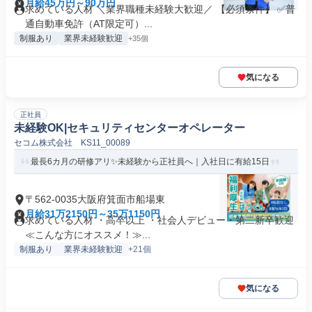
月給45万円～90万円
求めている人材 ＼業界職種未経験大歓迎／ 【必須条件】 ✅普
通自動車免許（AT限定可）...
制服あり
業界未経験歓迎
+35個
気になる
正社員
未経験OK|セキュリティセンターオペレーター
セコム株式会社 KS11_00089
最長6カ月の研修アリ✨未経験から正社員へ｜入社日に有給15日
〒562-0035大阪府箕面市船場東
月給31万2150円～35万1150円
求めている人材 ・高卒以上 ・社会人デビュー・第二新卒歓迎
≪こんな方にオススメ！≫...
制服あり
業界未経験歓迎
+21個
気になる