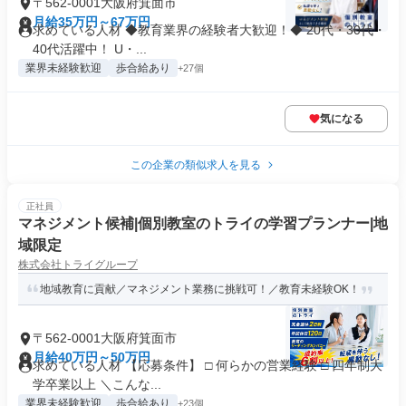
〒562-0001大阪府箕面市
月給35万円～67万円
求めている人材 ◆教育業界の経験者大歓迎！◆ 20代・30代・
40代活躍中！ U・...
業界未経験歓迎
歩合給あり
+27個
気になる
この企業の類似求人を見る
正社員
マネジメント候補|個別教室のトライの学習プランナー|地
域限定
株式会社トライグループ
地域教育に貢献／マネジメント業務に挑戦可！／教育未経験OK！
〒562-0001大阪府箕面市
月給40万円～50万円
求めている人材 【応募条件】 □ 何らかの営業経験 □ 四年制大
学卒業以上 ＼こんな...
業界未経験歓迎
歩合給あり
+23個