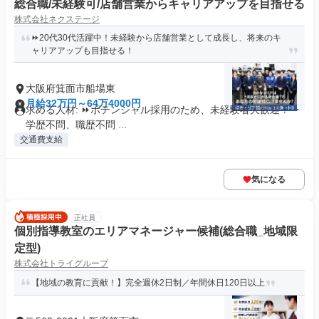
総合職/未経験可/店舗営業からキャリアアップを目指せる
株式会社ネクステージ
⏩️20代30代活躍中！未経験から店舗営業として成長し、将来のキ
ャリアアップも目指せる！
大阪府箕面市船場東
月給32万円～64万4000円
求める人材: ⏩️ポテンシャル採用のため、未経験者大歓迎！ ・
学歴不問、職歴不問 ...
交通費支給
気になる
正社員
個別指導教室のエリアマネージャー候補(総合職_地域限
定型)
株式会社トライグループ
【地域の教育に貢献！】完全週休2日制／年間休日120日以上