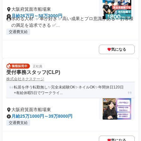
大阪府箕面市船場東
月給26万円～58万3000円
求める人材: ✅車が好き ✅高い成果とプロ意識がある ✅お客様
の満足を追求できる ✅...
交通費支給
気になる
正社員
受付事務スタッフ(CLP)
株式会社ネクステージ
転居を伴う転勤無し✨完全未経験OK✨ネイルOK✨年間休日120日
+有給休暇5日でワークライ...
大阪府箕面市船場東
月給25万1000円～39万8000円
交通費支給
気になる