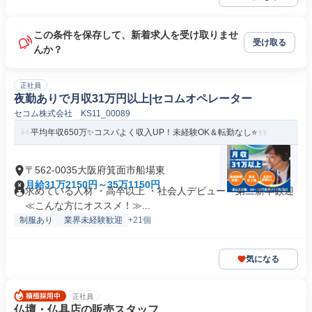
この条件を保存して、新着求人を受け取りませ
受け取る
んか？
正社員
夜勤ありで月収31万円以上|セコムオペレーター
セコム株式会社 KS11_00089
平均年収650万✨コスパよく収入UP！未経験OK＆転勤なし⭐
〒562-0035大阪府箕面市船場東
月給31万2150円～35万1150円
求めている人材 ・高卒以上 ・社会人デビュー・第二新卒歓迎
≪こんな方にオススメ！≫...
制服あり
業界未経験歓迎
+21個
気になる
正社員
仏壇・仏具店の販売スタッフ