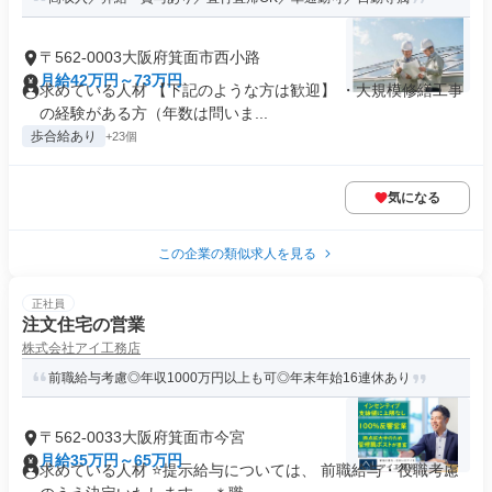
〒562-0003大阪府箕面市西小路
月給42万円～73万円
求めている人材 【下記のような方は歓迎】 ・大規模修繕工事
の経験がある方（年数は問いま...
歩合給あり
+23個
気になる
この企業の類似求人を見る
正社員
注文住宅の営業
株式会社アイ工務店
前職給与考慮◎年収1000万円以上も可◎年末年始16連休あり
〒562-0033大阪府箕面市今宮
月給35万円～65万円
求めている人材 ⭐提示給与については、 前職給与・役職考慮