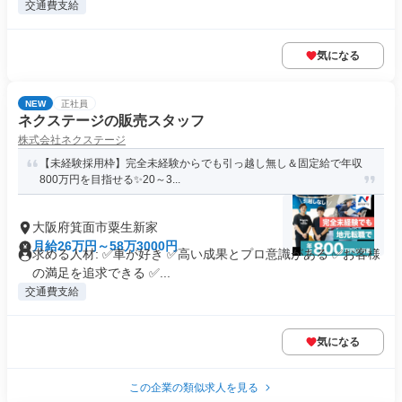
交通費支給
気になる
NEW
正社員
ネクステージの販売スタッフ
株式会社ネクステージ
【未経験採用枠】完全未経験からでも引っ越し無し＆固定給で年収
800万円を目指せる✨20～3...
大阪府箕面市粟生新家
月給26万円～58万3000円
求める人材: ✅車が好き ✅高い成果とプロ意識がある ✅お客様
の満足を追求できる ✅...
交通費支給
気になる
この企業の類似求人を見る