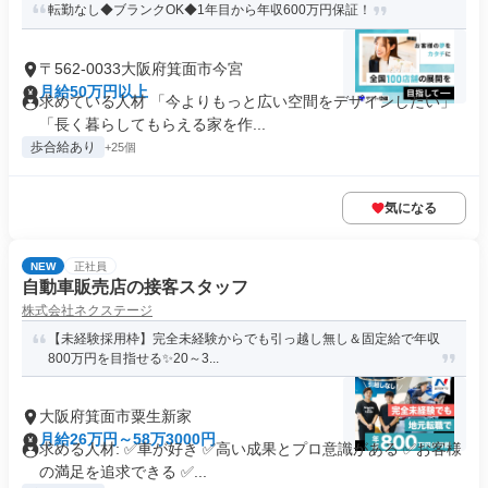
転勤なし◆ブランクOK◆1年目から年収600万円保証！
〒562-0033大阪府箕面市今宮
月給50万円以上
求めている人材 「今よりもっと広い空間をデザインしたい」
「長く暮らしてもらえる家を作...
歩合給あり
+25個
気になる
NEW
正社員
自動車販売店の接客スタッフ
株式会社ネクステージ
【未経験採用枠】完全未経験からでも引っ越し無し＆固定給で年収
800万円を目指せる✨20～3...
大阪府箕面市粟生新家
月給26万円～58万3000円
求める人材: ✅車が好き ✅高い成果とプロ意識がある ✅お客様
の満足を追求できる ✅...