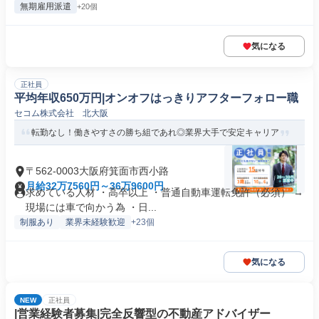
無期雇用派遣
+20個
気になる
正社員
平均年収650万円|オンオフはっきりアフターフォロー職
セコム株式会社 北大阪
転勤なし！働きやすさの勝ち組であれ◎業界大手で安定キャリア
〒562-0003大阪府箕面市西小路
月給32万7560円～36万9600円
求めている人材 ・高卒以上 ・普通自動車運転免許（必須） →
現場には車で向かう為 ・日...
制服あり
業界未経験歓迎
+23個
気になる
NEW
正社員
|営業経験者募集|完全反響型の不動産アドバイザー