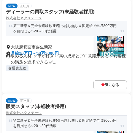
NEW
正社員
ディーラーの買取スタッフ(未経験者採用)
株式会社ネクステージ
第二新卒＆完全未経験歓迎❗引っ越し無し＆固定給で年収800万円
を目指せる✨20～30代活躍...
大阪府箕面市粟生新家
月給26万円～58万3000円
求める人材: ✅車が好き ✅高い成果とプロ意識がある ✅お客様
の満足を追求できる ✅...
交通費支給
気になる
NEW
正社員
販売スタッフ(未経験者採用)
株式会社ネクステージ
第二新卒＆完全未経験歓迎❗引っ越し無し＆固定給で年収800万円
を目指せる✨20～30代活躍...