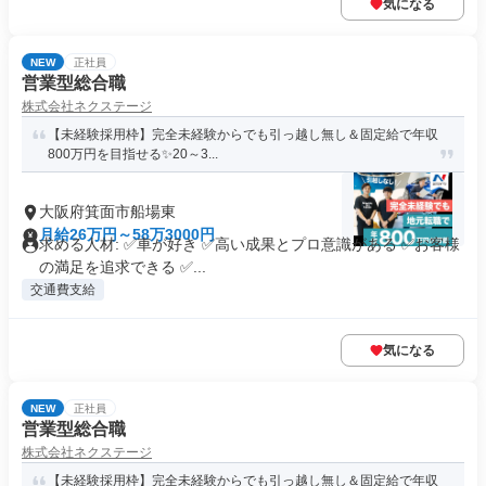
気になる
NEW
正社員
営業型総合職
株式会社ネクステージ
【未経験採用枠】完全未経験からでも引っ越し無し＆固定給で年収
800万円を目指せる✨20～3...
大阪府箕面市船場東
月給26万円～58万3000円
求める人材: ✅車が好き ✅高い成果とプロ意識がある ✅お客様
の満足を追求できる ✅...
交通費支給
気になる
NEW
正社員
営業型総合職
株式会社ネクステージ
【未経験採用枠】完全未経験からでも引っ越し無し＆固定給で年収