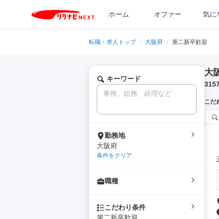
ホーム
オファー
気に
転職・求人トップ
/
大阪府
/
第二新卒歓迎
大
キーワード
315
こだ
勤務地
大阪府
条件をクリア
職種
こだわり条件
第二新卒歓迎