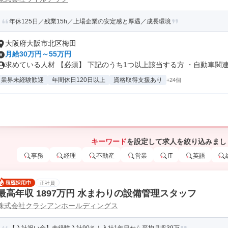
年休125日／残業15h／上場企業の安定感と厚遇／成長環境
大阪府大阪市北区梅田
月給30万円～55万円
求めている人材 【必須】 下記のうち1つ以上該当する方 ・自動車関連の
業界未経験歓迎
年間休日120日以上
資格取得支援あり
+24個
キーワード
を設定して求人を絞り込みまし
事務
経理
不動産
営業
IT
英語
正社員
最高年収 1897万円 水まわりの設備管理スタッフ
株式会社クラシアンホールディングス