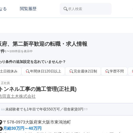
なる
閲覧履歴
求人検索
阪府、第二新卒歓迎の転職・求人情報
7
件
1
〜
100
件目を表示中
わり条件の追加設定を忘れていませんか？
土日祝休み
年間休日120日以上
完全週休2日制
学歴不問
正社員
トンネル工事の施工管理(正社員)
吉田直土木株式会社
未経験者でも1年目で年収550万可／宿舎家賃0円
〒578-0973大阪府東大阪市東鴻池町
月給30万円～40万円