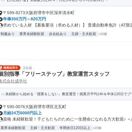
【入社祝い金】未経験入社90％！入社1年目から平均月収39万
〒599-8273大阪府堺市中区深井清水町
年俸350万円～820万円
求めている人材 【募集要項（求める人材）】 普通自動車免許（AT限定可
制服あり
業界未経験歓迎
歩合給あり
主婦・主夫歓迎
+15個
正社員
個別指導「フリーステップ」教室運営スタッフ
株式会社成学社
未経験から始める「授業をしない」教室運営！残業月平均14h＆年休120日でプラ
〒590-0076大阪府堺市堺区北瓦町
月給24万6000円以上
資格 未経験歓迎！子どもたちのために一生懸命になれる方大歓迎♪ ＜必.
業界未経験歓迎
主婦・主夫歓迎
年間休日120日以上
+23個