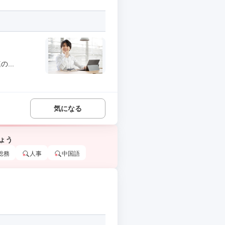
...
気になる
ょう
総務
人事
中国語