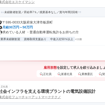
株式会社エスケイマシン
未経験者歓迎／昇給率7％／残業基本なし／賞与年間2回有
〒595-0033大阪府泉大津市板原町
月給30万円～50万円
求めている人材 ・普通自動車運転免許をお持ちの方
業界未経験歓迎
資格取得支援あり
中途入社50％以上
+11個
雇用形態
を設定して求人を絞り込みまし
正社員
派遣社員
業務委託
契
正社員
社会インフラを支える環境プラントの電気設備設計
株式会社フューチャーアットマークテクノ