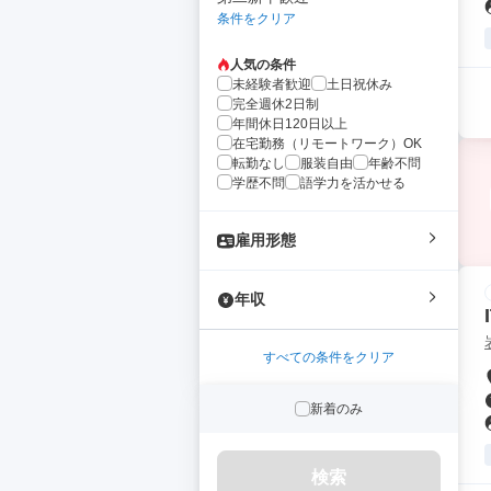
条件をクリア
人気の条件
未経験者歓迎
土日祝休み
完全週休2日制
年間休日120日以上
在宅勤務（リモートワーク）OK
転勤なし
服装自由
年齢不問
学歴不問
語学力を活かせる
雇用形態
年収
すべての条件をクリア
新着のみ
検索