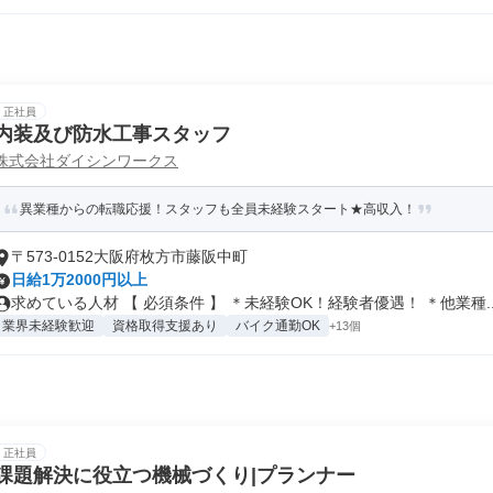
正社員
内装及び防水工事スタッフ
株式会社ダイシンワークス
異業種からの転職応援！スタッフも全員未経験スタート★高収入！
〒573-0152大阪府枚方市藤阪中町
日給1万2000円以上
求めている人材 【 必須条件 】 ＊未経験OK！経験者優遇！ ＊他業種..
業界未経験歓迎
資格取得支援あり
バイク通勤OK
+13個
正社員
課題解決に役立つ機械づくり|プランナー