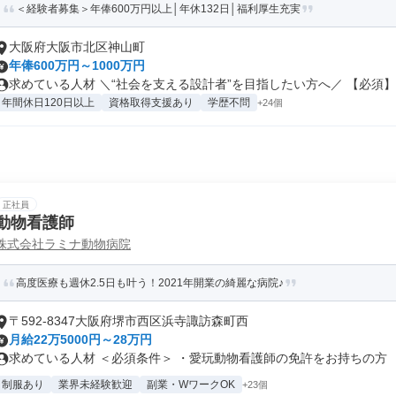
＜経験者募集＞年俸600万円以上│年休132日│福利厚生充実
大阪府大阪市北区神山町
年俸600万円～1000万円
求めている人材 ＼“社会を支える設計者”を目指したい方へ／ 【必須】..
年間休日120日以上
資格取得支援あり
学歴不問
+24個
正社員
動物看護師
株式会社ラミナ動物病院
高度医療も週休2.5日も叶う！2021年開業の綺麗な病院♪
〒592-8347大阪府堺市西区浜寺諏訪森町西
月給22万5000円～28万円
求めている人材 ＜必須条件＞ ・愛玩動物看護師の免許をお持ちの方 （取
制服あり
業界未経験歓迎
副業・WワークOK
+23個