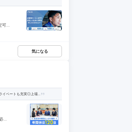
...
気になる
イベートも充実◎上場...
..