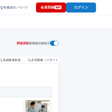
会員登録
ログイン
転職成功ノウハウ
無料
関連度順
新着順
詳細表示
未経験者歓迎
在宅勤務（リモートワーク）OK
家賃補助・住宅手当