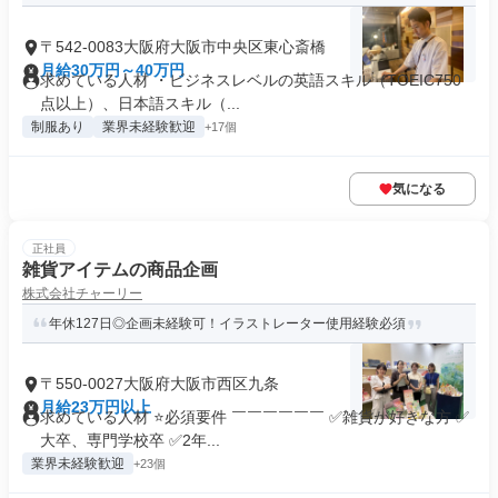
〒542-0083大阪府大阪市中央区東心斎橋
月給30万円～40万円
求めている人材 ・ビジネスレベルの英語スキル（TOEIC750
点以上）、日本語スキル（...
制服あり
業界未経験歓迎
+17個
気になる
正社員
雑貨アイテムの商品企画
株式会社チャーリー
年休127日◎企画未経験可！イラストレーター使用経験必須
〒550-0027大阪府大阪市西区九条
月給23万円以上
求めている人材 ⭐必須要件 ￣￣￣￣￣￣ ✅雑貨が好きな方 ✅
大卒、専門学校卒 ✅2年...
業界未経験歓迎
+23個