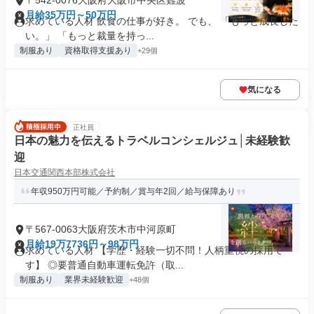
〒542-0076大阪府大阪市中央区難波
月給35万円～50万円
求めている人材 飲食の仕事が好き。 でも、 「もっと成長した
い。」 「もっと裁量を持っ...
制服あり
資格取得支援あり
+29個
気になる
正社員
日本の魅力を伝えるトラベルコンシェルジュ│未経験歓
迎
日本交通関西本部株式会社
年収950万円可能／予約制／賞与年2回／給与保障あり
〒567-0063大阪府茨木市中河原町
月給19万7736円～98万円
求めている人材 【学歴・経験一切不問！人柄重視の採用で
す】 ◎要普通自動車運転免許（取...
制服あり
業界未経験歓迎
+48個