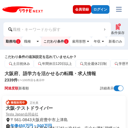
会員登録
ログイン
職種・キーワードから探す
条件保存
勤務地
職種
こだわり条件
雇用形態
年収
新着のみ
1
1
こだわり条件の追加設定を忘れていませんか？
土日祝休み
年間休日120日以上
完全週休2日制
学歴
大阪府、語学力を活かせるの転職・求人情報
2339
件
1
〜
100
件目を表示中
関連度順
新着順
詳細表示
正社員
大阪-テストドライバー
Tesla Japan合同会社
〒561-0843大阪府豊中市上津島
年俸450万円～500万円