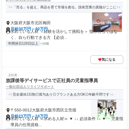
「売る」を超え、商品を育て市場を創る。技術営業の真髄がここに
大阪府大阪市北区梅田
月給30万円～40万円
求めている人材 ＜経験を活かして挑戦を＞ 指示待ちではな
く、自ら行動できる方 【必須...
年間休日120日以上
+16個
気になる
正社員
放課後等デイサービスで正社員の児童指導員
一般社団法人リライフサポート
完全週休2日制◎賞与あり◎ブランクある方OK◎年齢不問です
〒550-0012大阪府大阪市西区立売堀
月給23万円～24万円
求めている人材 ≪求める人材≫ ▼ ↓↓ 必須条件 ↓↓ ▼ ・児童指
導員の任用資格...