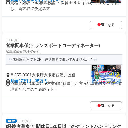
月給25万4645円～26万230円
資格・経験 ・幼稚園教諭 ・保育士 ※いずれかのみでも可 但
し、両方取得予定の方
気になる
正社員
営業配車係(トランスポートコーディネーター)
誠幸運輸倉庫株式会社
未経験からでもOK！運送業界で働いてみませんか？
〒555-0001大阪府大阪市西淀川区佃
月給27万円～35万円
応募資格 【希望】 ●営業職に従事した方 ●配車業務及び運行管
理者としてのご経験 ●ト...
気になる
NEW
正社員
(経験者募集)年間休日120日以上のグランドハンドリング