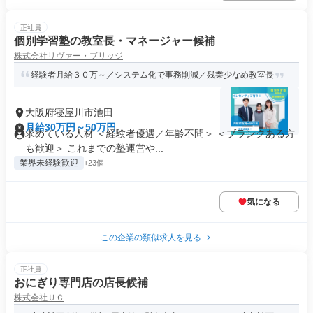
正社員
個別学習塾の教室長・マネージャー候補
株式会社リヴァー・ブリッジ
経験者月給３０万～／システム化で事務削減／残業少なめ教室長
大阪府寝屋川市池田
月給30万円～50万円
求めている人材 ＜経験者優遇／年齢不問＞ ＜ブランクある方
も歓迎＞ これまでの塾運営や...
業界未経験歓迎
+23個
気になる
この企業の類似求人を見る
正社員
おにぎり専門店の店長候補
株式会社ＵＣ