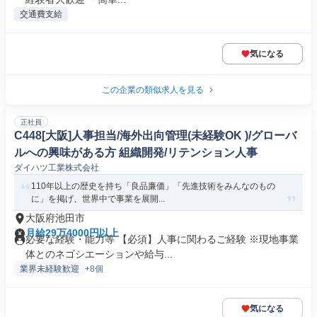
交通費支給
気になる
この企業の類似求人を見る
正社員
C448[大阪]人事担当/海外出向管理(未経験OK )/グローバ
ルへの興味がある方 組織開発/リテンション人事
ダイハツ工業株式会社
110年以上の歴史を持ち「良品廉価」「先進技術をみんなのもの
に」を掲げ、世界中で事業を展開...
大阪府池田市
月給29万4000円以上
必要な経験・能力等 【必須】人事に関わるご経験 ※現地事業
体とのネゴシエーションや給与...
業界未経験歓迎
+8個
気になる