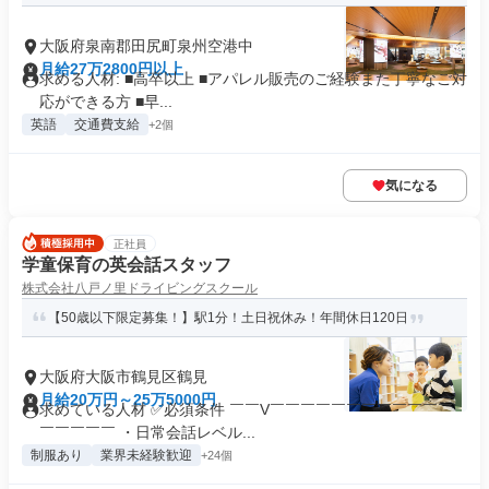
大阪府泉南郡田尻町泉州空港中
月給27万2800円以上
求める人材: ■高卒以上 ■アパレル販売のご経験また丁寧なご対
応ができる方 ■早...
英語
交通費支給
+2個
気になる
正社員
学童保育の英会話スタッフ
株式会社八戸ノ里ドライビングスクール
【50歳以下限定募集！】駅1分！土日祝休み！年間休日120日
大阪府大阪市鶴見区鶴見
月給20万円～25万5000円
求めている人材 ✅必須条件 ￣￣V￣￣￣￣￣￣￣￣￣￣￣￣
￣￣￣￣￣ ・日常会話レベル...
制服あり
業界未経験歓迎
+24個