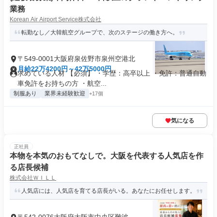
業務
Korean Air Airport Service株式会社
転勤なし／大韓航空グループで、次のステージの働き方へ。
〒549-0001大阪府泉佐野市泉州空港北
月給22万4200円～42万5000円
求めている人材 【必須】 ・学歴：高卒以上 ・免許：普通自動
車免許をお持ちの方 ・航空...
制服あり
業界未経験歓迎
+17個
気になる
正社員
本物を本気のおもてなしで。大阪を代表する人気店を作
る店長候補
株式会社ＷＩＬＬ
人気店には、人気店を育てる店長がいる。あなたにお任せします。