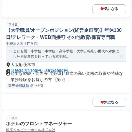
気になる
正社員
【大学職員/オープンポジション(経営企画等)】年休130
日/テレワーク・WEB面接可 その他教育/保育専門職
学校法人追手門学院
こども園・小学校・中学校・高等学校・大学と幅広い世代を対象に
した学院運営を行っている本学院...
大阪府茨木市
月給34万1100円～39万4900円
必要な経験・能力等 【必須】難度の高い資格の取得や特殊な
業務経験をお持ちの方 【歓迎...
業界未経験歓迎
+8個
気になる
正社員
ホテルのフロントマネージャー
銀座ベルビューホテル株式会社