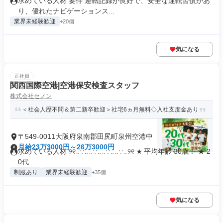
求めている人材 要件 運転記録が良好で、安全な運転習慣があ
り、優れたナビゲーションス...
業界未経験歓迎
+20個
気になる
正社員
関西国際空港|空港保安検査スタッフ
株式会社セノン
＜社会人歴不問＆第二新卒歓迎＞社宅6ヵ月無料◇入社支度金あり
〒549-0011大阪府泉南郡田尻町泉州空港中
月給23万3000円～26万3000円
求めている人材 ୨୧‥∵‥‥∵‥‥∵‥‥∵‥୨୧ ★ 平均年齢 30歳！ ★ 2
0代...
制服あり
業界未経験歓迎
+35個
気になる