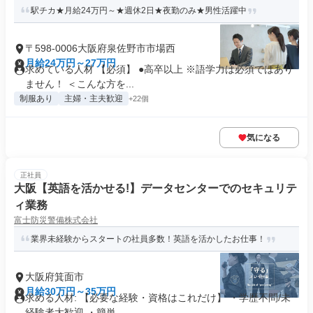
駅チカ★月給24万円～★週休2日★夜勤のみ★男性活躍中
〒598-0006大阪府泉佐野市市場西
月給24万円～27万円
求めている人材 【必須】 ●高卒以上 ※語学力は必須ではあり
ません！ ＜こんな方を...
制服あり
主婦・主夫歓迎
+22個
気になる
正社員
大阪【英語を活かせる!】データセンターでのセキュリテ
ィ業務
富士防災警備株式会社
業界未経験からスタートの社員多数！英語を活かしたお仕事！
大阪府箕面市
月給30万円～35万円
求める人材: 【必要な経験・資格はこれだけ】 ・学歴不問/未
経験者大歓迎 ・簡単...