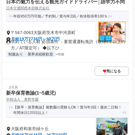
日本の魅力を伝える観光ガイドドライバー│語学力不問
日本交通関西本部株式会社
年収950万円可能／予約制／賞与年2回／有休取得率100％
〒567-0063大阪府茨木市中河原町
月給19万7736円～98万円
求めている人材 必須条件 ：要普通運転免許（取得3年以上の
方／AT限定可） ◆以下ひ...
制服あり
業界未経験歓迎
+48個
気になる
正社員
新卒保育教諭(1~5歳児)
学校法人 奥野学園
【新卒・保育教諭】複数園の受験もOK！賞与年3回！週休二日制！
年間休日120日以上！
大阪府和泉市緑ケ丘