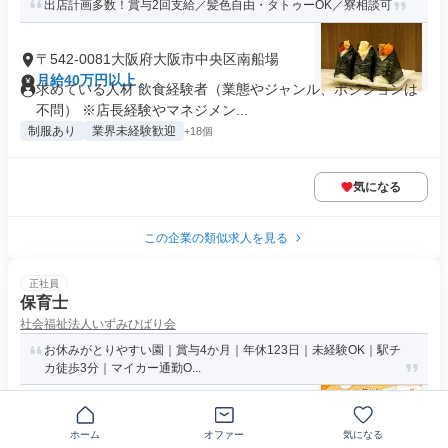
出店計画多数！賞与2回支給／髪色自由・タトゥーOK／寮相談可
〒542-0081大阪府大阪市中央区南船場
月給40万円以上
求めている人材 飲食経験者（業態やジャンル、ポジションは
不問） ※店長経験やマネジメン...
制服あり
業界未経験歓迎
+18個
気になる
この企業の類似求人を見る
正社員
保育士
社会福祉法人いずみひばり会
お休みがとりやすい園｜賞与4か月｜年休123日｜未経験OK｜駅チ
カ徒歩3分｜マイカー通勤O...
大阪府和泉市和泉中央駅
ホーム
オファー
気になる
年俸385万円～472万円