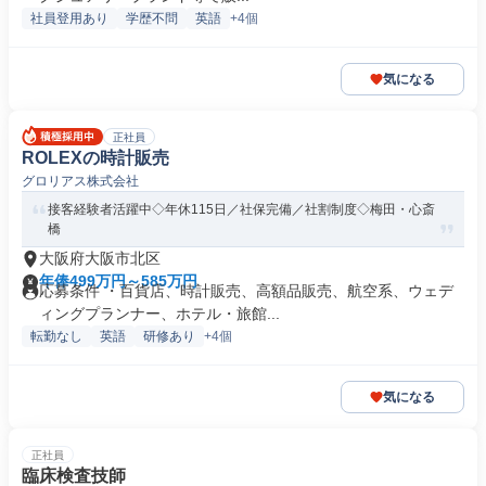
社員登用あり
学歴不問
英語
+4個
気になる
正社員
ROLEXの時計販売
グロリアス株式会社
接客経験者活躍中◇年休115日／社保完備／社割制度◇梅田・心斎
橋
大阪府大阪市北区
年俸499万円～585万円
応募条件 ・百貨店、時計販売、高額品販売、航空系、ウェデ
ィングプランナー、ホテル・旅館...
転勤なし
英語
研修あり
+4個
気になる
正社員
臨床検査技師