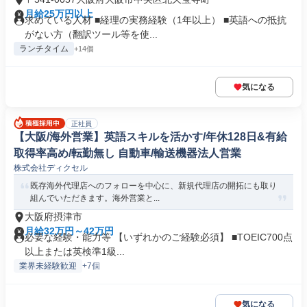
月給25万円以上
求めている人材 ■経理の実務経験（1年以上） ■英語への抵抗
がない方（翻訳ツール等を使...
ランチタイム
+14個
気になる
正社員
【大阪/海外営業】英語スキルを活かす/年休128日&有給
取得率高め/転勤無し 自動車/輸送機器法人営業
株式会社ディクセル
既存海外代理店へのフォローを中心に、新規代理店の開拓にも取り
組んでいただきます。海外営業と...
大阪府摂津市
月給32万円～42万円
必要な経験・能力等 【いずれかのご経験必須】 ■TOEIC700点
以上または英検準1級...
業界未経験歓迎
+7個
気になる