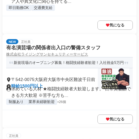
ア人や異文化に関心を持てる...
即日勤務OK
交通費支給
気になる
NEW
正社員
有名演芸場の関係者出入口の警備スタッフ
株式会社ライジングサンセキュリティーサービス
新規現場のオープニング募集！格闘技経験者歓迎！入社祝金5万円
〒542-0075大阪府大阪市中央区難波千日前
時給1500円以上
求めている人材 ★格闘技経験者大歓迎します。 日常英会話で
きる方大歓迎 ※苦手な方も...
制服あり
業界未経験歓迎
+26個
気になる
正社員