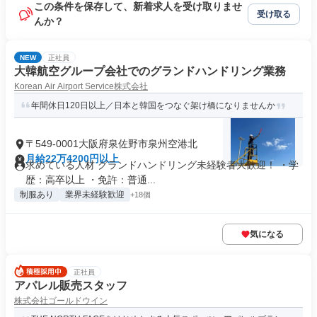
この条件を保存して、新着求人を受け取りませ
受け取る
んか？
NEW
正社員
大韓航空グループ会社でのグランドハンドリング業務
Korean Air Airport Service株式会社
年間休日120日以上／日本と韓国をつなぐ架け橋になりませんか
〒549-0001大阪府泉佐野市泉州空港北
月給22万4200円以上
求めている人材 グランドハンドリング未経験者大歓迎！ ・学
歴：高卒以上 ・免許：普通...
制服あり
業界未経験歓迎
+18個
気になる
正社員
アパレル販売スタッフ
株式会社ゴールドウイン