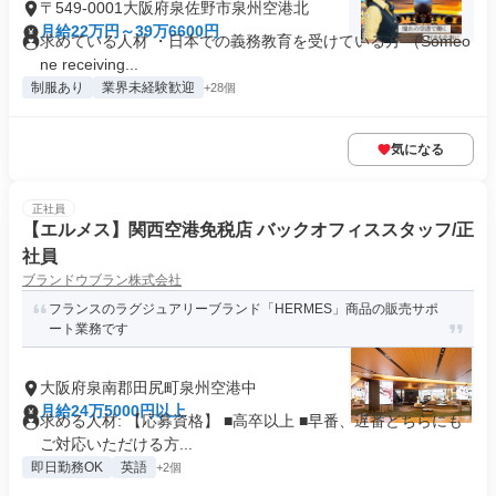
〒549-0001大阪府泉佐野市泉州空港北
月給22万円～39万6600円
求めている人材 ・日本での義務教育を受けている方 （Someo
ne receiving...
制服あり
業界未経験歓迎
+28個
気になる
正社員
【エルメス】関西空港免税店 バックオフィススタッフ/正
社員
ブランドウブラン株式会社
フランスのラグジュアリーブランド「HERMES」商品の販売サポ
ート業務です
大阪府泉南郡田尻町泉州空港中
月給24万5000円以上
求める人材: 【応募資格】 ■高卒以上 ■早番、遅番どちらにも
ご対応いただける方...
即日勤務OK
英語
+2個