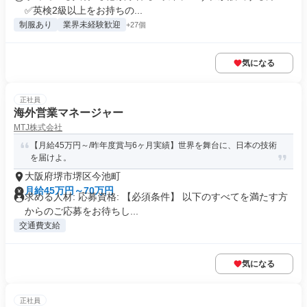
✅英検2級以上をお持ちの...
制服あり
業界未経験歓迎
+27個
気になる
正社員
海外営業マネージャー
MTJ株式会社
【月給45万円～/昨年度賞与6ヶ月実績】世界を舞台に、日本の技術
を届けよ。
大阪府堺市堺区今池町
月給45万円～70万円
求める人材: 応募資格: 【必須条件】 以下のすべてを満たす方
からのご応募をお待ちし...
交通費支給
気になる
正社員