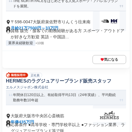
THE NORTH FACEをはじめとする人気スポーツ・アパレルブラン
ドを展開。
〒598-0047大阪府泉佐野市りんくう往来南
月給21万7500円～33万円
資格 販売・接客での勤務経験がある方 スポーツ・アウトドア
が好きな方歓迎 英語・中国語...
業界未経験歓迎
+10個
気になる
正社員
HERMESのラグジュアリーブランド販売スタッフ
エルメスジャポン株式会社
年間休日120日以上、有給取得平均13日（24年実績）、平均勤続
勤務年数10年超
大阪府大阪市中央区心斎橋筋
年俸435万円
応募条件 ●高等学校・専門学校卒以上 ●ファッション業界、ラ
グジュアリーブランド等で販...