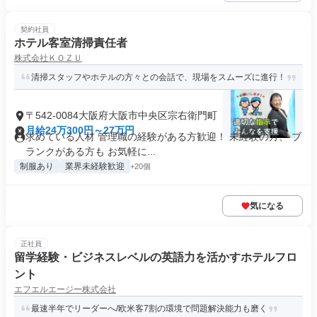
契約社員
ホテル客室清掃責任者
株式会社ＫＯＺＵ
清掃スタッフやホテルの方々との会話で、現場をスムーズに進行！
〒542-0084大阪府大阪市中央区宗右衛門町
月給24万300円～27万円
求めている人材 管理職の経験がある方歓迎！ 未経験の方、 ブ
ランクがある方も お気軽に...
制服あり
業界未経験歓迎
+20個
気になる
正社員
留学経験・ビジネスレベルの英語力を活かすホテルフロ
ント
エフエルエージー株式会社
最速半年でリーダーへ/欧米客7割の環境で問題解決能力も磨く