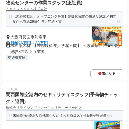
物流センターの作業スタッフ(正社員)
ＺｅｎＧｒｏｕｐ株式会社
【未経験歓迎／オープニング募集】冷暖房完備の快適な施設／初年
度から有給26日付与／昇給・賞...
大阪府箕面市船場東
月給26万円～28万円
求める人材: 【未経験歓迎／学歴不問】 ＜必須条件＞ ■社会人
経験3年以上（業界・...
交通費支給
気になる
正社員
関⻄国際空港内のセキュリティスタッフ(手荷物チェッ
ク・巡回)
株式会社ライジングサンセキュリティーサービス
未経験×研修あり◎残業少なめ！入社祝金5万円＆個室寮完備♪