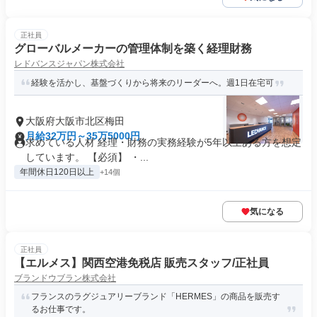
正社員
グローバルメーカーの管理体制を築く経理財務
レドバンスジャパン株式会社
経験を活かし、基盤づくりから将来のリーダーへ。週1日在宅可
大阪府大阪市北区梅田
月給32万円～35万5000円
求めている人材 経理・財務の実務経験が5年以上ある方を想定
しています。 【必須】 ・...
年間休日120日以上
+14個
気になる
正社員
【エルメス】関西空港免税店 販売スタッフ/正社員
ブランドウブラン株式会社
フランスのラグジュアリーブランド「HERMES」の商品を販売す
るお仕事です。