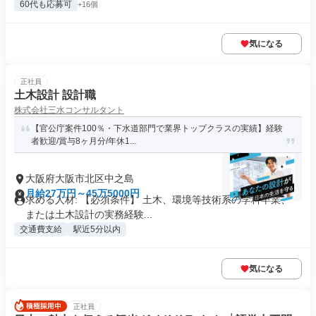
60代も応募可
+16個
気になる
正社員
土木設計 設計職
株式会社三水コンサルタント
【官公庁案件100％・下水道部門で業界トップクラスの実績】経験
者歓迎/賞与8ヶ月分/年休1...
大阪府大阪市北区中之島
月給27万円～45万5000円
求める人材: 【必須条件】 土木、環境等技術系の学科卒業、
または土木設計の実務経験...
交通費支給
駅近5分以内
気になる
正社員