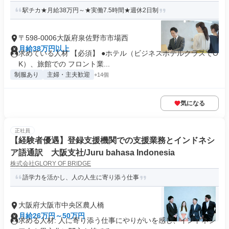
駅チカ★月給38万円～★実働7.5時間★週休2日制
〒598-0006大阪府泉佐野市市場西
月給38万円以上
求めている人材 【必須】 ●ホテル（ビジネスホテルクラスでO
K）、旅館での フロント業...
制服あり
主婦・主夫歓迎
+14個
気になる
正社員
【経験者優遇】登録支援機関での支援業務とインドネシ
ア語通訳 大阪支社/Juru bahasa Indonesia
株式会社GLORY OF BRIDGE
語学力を活かし、人の人生に寄り添う仕事
大阪府大阪市中央区農人橋
月給26万円～50万円
求める人材: 人に寄り添う仕事にやりがいを感じ、インドネシ