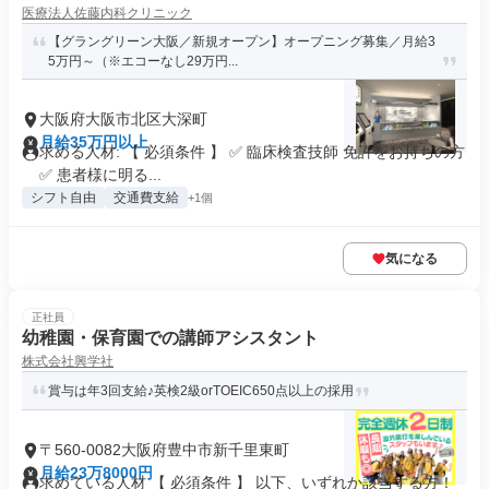
医療法人佐藤内科クリニック
【グラングリーン大阪／新規オープン】オープニング募集／月給3
5万円～（※エコーなし29万円...
大阪府大阪市北区大深町
月給35万円以上
求める人材: 【 必須条件 】 ✅ 臨床検査技師 免許をお持ちの方
✅ 患者様に明る...
シフト自由
交通費支給
+1個
気になる
正社員
幼稚園・保育園での講師アシスタント
株式会社興学社
賞与は年3回支給♪英検2級orTOEIC650点以上の採用
〒560-0082大阪府豊中市新千里東町
月給23万8000円
求めている人材 【 必須条件 】 以下、いずれか該当する方！