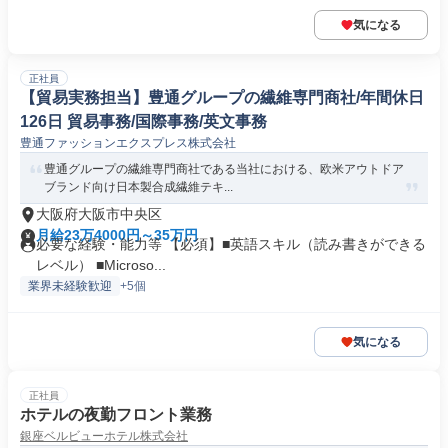
気になる
正社員
【貿易実務担当】豊通グループの繊維専門商社/年間休日
126日 貿易事務/国際事務/英文事務
豊通ファッションエクスプレス株式会社
豊通グループの繊維専門商社である当社における、欧米アウトドア
ブランド向け日本製合成繊維テキ...
大阪府大阪市中央区
月給23万4000円～35万円
必要な経験・能力等 【必須】■英語スキル（読み書きができる
レベル） ■Microso...
業界未経験歓迎
+5個
気になる
正社員
ホテルの夜勤フロント業務
銀座ベルビューホテル株式会社