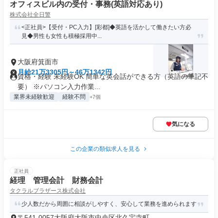
オフィスビル内の受付・事務(英語対応あり)
株式会社全日警
<正社員>【受付・PC入力】[彩都]◆英語を活かして働きたい方必
見◆男性も女性も積極採用中...
大阪府箕面市
月給21万3305円～46万1342円
資格・経験 未経験OK 簡単な英会話ができる方（英語の筆記不
要） ※パソコン入力作業...
業界未経験歓迎
経験不問
+7個
気になる
この企業の類似求人を見る
正社員
経理 管理会計 財務会計
タクラルブラザース株式会社
少人数だから周囲に相談がしやすく、安心して業務を進められます
〒541-0057大阪府大阪市中央区北久宝寺町