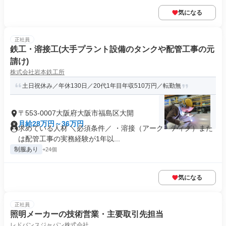
気になる
正社員
鉄工・溶接工(大手プラント設備のタンクや配管工事の元
請け)
株式会社岩本鉄工所
土日祝休み／年休130日／20代1年目年収510万円／転勤無
〒553-0007大阪府大阪市福島区大開
月給28万円～36万円
求めている人材 ＼必須条件／ ・溶接（アーク・ティグ）また
は配管工事の実務経験が1年以...
制服あり
+24個
気になる
正社員
照明メーカーの技術営業・主要取引先担当
レドバンスジャパン株式会社