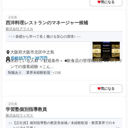
気になる
正社員
西洋料理レストランのマネージャー候補
株式会社アラスカ
✨基礎から学べて長く働ける安心の環境✨
大阪府大阪市北区中之島
月給35万円～38万円
求めている人材 ＜歓迎条件＞ ■飲食店の管理職経験 ■レストラ
ンでの接客経験 ⭐こん...
制服あり
業界未経験歓迎
+13個
気になる
正社員
学習塾個別指導教員
株式会社ウィザス
【正社員】個別指導塾の教室長候補／未経験歓迎・教育業界でのキ