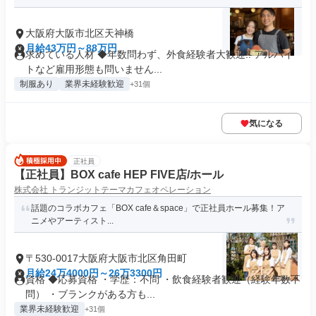
大阪府大阪市北区天神橋
月給43万円～88万円
求めている人材 ◆年数問わず、外食経験者大歓迎!! アルバイ
トなど雇用形態も問いません...
制服あり
業界未経験歓迎
+31個
気になる
正社員
【正社員】BOX cafe HEP FIVE店/ホール
株式会社 トランジットテーマカフェオペレーション
話題のコラボカフェ「BOX cafe＆space」で正社員ホール募集！ア
ニメやアーティスト...
〒530-0017大阪府大阪市北区角田町
月給24万4000円～26万3300円
資格 ◆応募資格 ・学歴：不問 ・飲食経験者歓迎（経験年数不
問） ・ブランクがある方も...
業界未経験歓迎
+31個