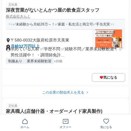
正社員
深夜営業がないとんかつ屋の飲食店スタッフ
株式会社きらく
✅未経験から月給26万～！✅家庭・私生活と両立可✅手当充実
〒580-0032大阪府松原市天美東
月給32万円以上
求めている人材 ✅学歴不問 ✅経験不問／業界未経験歓迎！ ✅
男性活躍中！ ・調理師免許...
制服あり
業界未経験歓迎
+20個
気になる
この企業の類似求人を見る
正社員
家具職人(店舗什器・オーダーメイド家具製作)
有限会社畄
店舗・オーダーメイド家具製作/ 車通勤可能 / 経験者優遇 /未
ホーム
オファー
気になる
来のリーダー職候補歓迎