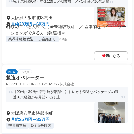
完全未経験OK／年休129日／残業無し／PC研修／20代活躍
大阪府大阪市北区梅田
月給28万円～60万円
求めている人材 ＼完全未経験歓迎！／ 基本的なコミュニケー
ションができる方（報連相や...
業界未経験歓迎
歩合給あり
+30個
気になる
NEW
正社員
製造オペレーター
K LASER TECHNOLOGY JAPAN株式会社
【20代・30代の若手層が活躍中】トレカや身近なパッケージの製
造★未経験から月給25万以上...
大阪府八尾市跡部本町
月給25万円～35万円
交通費支給
駅近5分以内