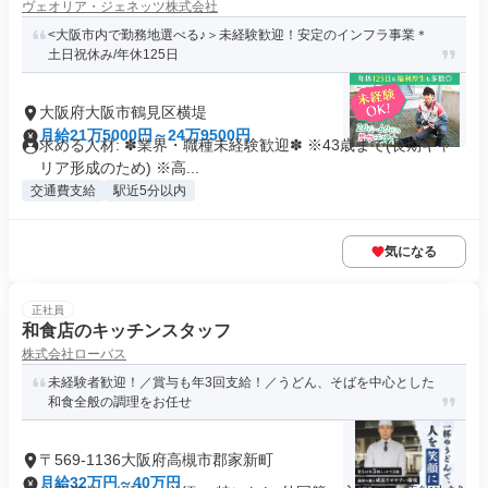
ヴェオリア・ジェネッツ株式会社
<大阪市内で勤務地選べる♪＞未経験歓迎！安定のインフラ事業＊
土日祝休み/年休125日
大阪府大阪市鶴見区横堤
月給21万5000円～24万9500円
求める人材: ✽業界・職種未経験歓迎✽ ※43歳まで(長期キャ
リア形成のため) ※高...
交通費支給
駅近5分以内
気になる
正社員
和食店のキッチンスタッフ
株式会社ローバス
未経験者歓迎！／賞与も年3回支給！／うどん、そばを中心とした
和食全般の調理をお任せ
〒569-1136大阪府高槻市郡家新町
月給32万円～40万円