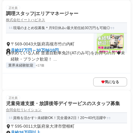
正社員
調理スタッフ|エリアマネージャー
株式会社イートハピネス
現場のまとめ役募集＊月9日休み♪最大初任給30万円も可能◎
〒569-0043大阪府高槻市竹の内町
月給27万円～30万8610円
求めている人材 普通自動車免許(ATのみ可)をお持ちの方 ◆未
経験・ブランク歓迎！ ...
業界未経験歓迎
+17個
気になる
正社員
児童発達支援・放課後等デイサービスのスタッフ募集
合同会社リレイション
資格を活かす✨未経験OK！完全週休2日！20〜40代活躍中
〒595-0011大阪府泉大津市曽根町
月給26万円以上