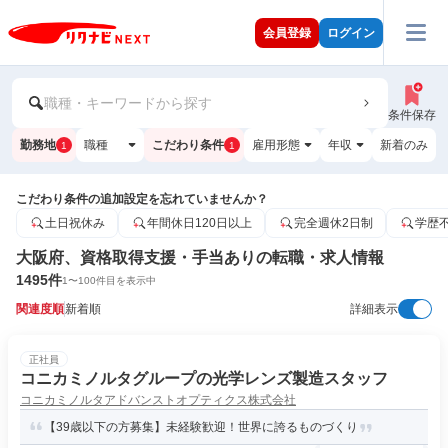
会員登録
ログイン
職種・キーワードから探す
条件保存
勤務地
職種
こだわり条件
雇用形態
年収
新着のみ
1
1
こだわり条件の追加設定を忘れていませんか？
土日祝休み
年間休日120日以上
完全週休2日制
学歴
大阪府、資格取得支援・手当ありの転職・求人情報
1495
件
1
〜
100
件目を表示中
関連度順
新着順
詳細表示
正社員
コニカミノルタグループの光学レンズ製造スタッフ
コニカミノルタアドバンストオプティクス株式会社
【39歳以下の方募集】未経験歓迎！世界に誇るものづくり