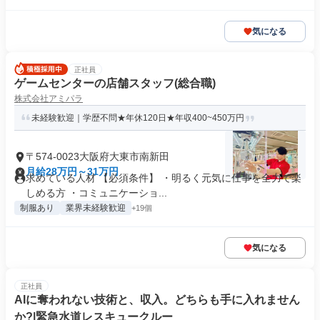
気になる
正社員
ゲームセンターの店舗スタッフ(総合職)
株式会社アミパラ
未経験歓迎｜学歴不問★年休120日★年収400~450万円
〒574-0023大阪府大東市南新田
月給28万円～31万円
求めている人材 【必須条件】 ・明るく元気に仕事を全力で楽
しめる方 ・コミュニケーショ...
制服あり
業界未経験歓迎
+19個
気になる
正社員
AIに奪われない技術と、収入。どちらも手に入れません
か?|緊急水道レスキュークルー