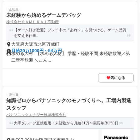
正社員
未経験から始めるゲームデバッグ
株式会社ＳＡＭＵＲＡＩ不動産
【ゲーム好き歓迎】プレイ中の「あれ？」を見つける、ゲーム品質
を支える仕事。
大阪府大阪市北区万歳町
月給30万1000円～54万円
求める人材: 【求める人材】 学歴・経験不問 未経験歓迎／第
二新卒歓迎 ＼こん...
気になる
正社員
知識ゼロからパナソニックのモノづくりへ。工場内製造
スタッフ
パナソニックエナジー貝塚株式会社
大手グループ直接雇用！未経験から月給31万〜実質年休150日