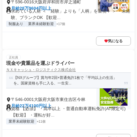
〒596-0016大阪府岸和田市岸之浦町
月給28万9604円以上
求めている人材 ＜「経験」よりも「人柄」を重視！ ＞ ・未経
験、ブランクOK 【歓迎...
制服あり
業界未経験歓迎
+17個
気になる
正社員
現金や貴重品を運ぶドライバー
ＮＸキャッシュ・ロジスティクス株式会社
【NXグループ】賞与年2回×普通免許1枚で「平均以上の生活」
を。国家資格も手に入る、一生安...
〒546-0001大阪府大阪市東住吉区今林
月給22万4100円以上
資格 【必須】 ・高卒以上 ・普通自動車運転免許(AT限定可)
【歓迎】 ・運転が好...
業界未経験歓迎
+11個