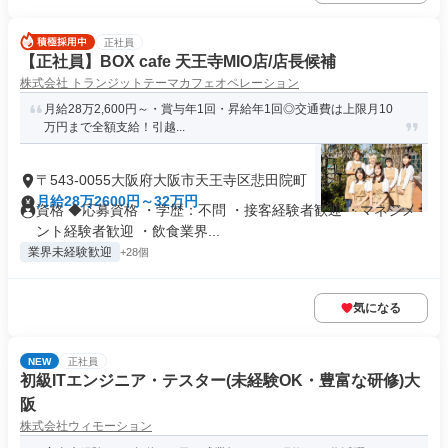
正社員
【正社員】BOX cafe 天王寺MIO店/店長候補
株式会社 トランジットテーマカフェオペレーション
月給28万2,600円～・賞与年1回・昇給年1回◎交通費は上限月10
万円まで全額支給！引越...
〒543-0055大阪府大阪市天王寺区悲田院町
月給28万2600円～32万円
資格 ◆応募資格 ・学歴：不問 ・接客経験者歓迎 ・マネジメ
ント経験者歓迎 ・飲食業界...
業界未経験歓迎
+28個
気になる
NEW
正社員
初級ITエンジニア・テスター(未経験OK・豊富な研修)大
阪
株式会社ウィモーション