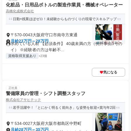
化粧品・日用品ボトルの製造作業員・機械オペレーター
高橋化成株式会社
日勤×残業ほぼゼロ！未経験からものづくりの現場でスキルアップ
〒570-0043大阪府守口市南寺方東通
月給23万円～28万円
求めている人材 【必須条件】 40歳未満の方（例外事由3号の
イ） ※経験者の方は年齢不...
資格取得支援あり
+23個
気になる
正社員
警備隊員の管理・シフト調整スタッフ
株式会社アサヒテック
若手活躍中！「とにかく明るく前向き」な姿勢を歓迎⭐賞与年2回
〒534-0027大阪府大阪市都島区中野町
月給28万円～35万円