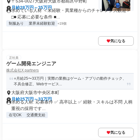
〒534-0027大阪府大阪市都島区中野町
月給28万円～35万円
求めている人材 ＜未経験・異業種からのチャレンジ大歓迎＞
□■ 応募に必要な条件 ■...
制服あり
業界未経験歓迎
+19個
気になる
正社員
ゲーム開発エンジニア
株式会社X partners
⭐月給25〜33万円｜実際の業務はゲーム・アプリの動作チェック、
不具合修正、Webサービス...
大阪府大阪市中央区本町
月給25万円～33万円
求める人材: 応募条件 ✅ 高卒以上 ✅ 経験・スキルは不問 人柄
重視の採用です...
在宅OK
交通費支給
気になる