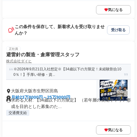
気になる
この条件を保存して、新着求人を受け取りませ
受け取る
んか？
正社員
避雷針の製造・倉庫管理スタッフ
株式会社ダイヒ
※2026年9月21日入社想定※【34歳以下の方限定！未経験割合10
0％！】手厚い研修・資...
大阪府大阪市生野区田島
月給23万8000円～25万9000円
求める人材: 【34歳以下の方限定】 （若年層の長期キャリア形
成を目的とした募集のた...
交通費支給
気になる