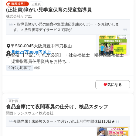
正社員
(正社員)障がい児学童保育の児童指導員
株式会社ケア21
＜指導員障がい児の療育や集団適応訓練のサポートをお願いしま
す。＞放課後等デイサービスで障が...
〒560-0045大阪府豊中市刀根山
月給23万3000円以上
資格 【下記いずれか必須】 ・社会福祉士・精神保健福祉士 ・
児童指導員任用資格をお持ち...
60代も応募可
+9個
気になる
正社員
食品倉庫にて夜間専属の仕分け、検品スタッフ
関西トランスウェイ株式会社
夜勤専属！未経験スタートで月37万以上可◎年間休日110日★