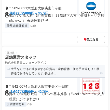
〒589-0021大阪府大阪狭山市今熊
月給22万5000円～35万円
求めている人材 【応募資格】 39歳以下の方（長期キャリア形
成のため） 未経験歓迎 学...
業界未経験歓迎
+23個
気になる
正社員
店舗運営スタッフ
株式会社延田エンタープライズ
大手ならではの働きやすさ◎賞与・産休育休・住宅手当等あり！厚
待遇でお待ちしています♪長堀橋...
〒542-0074大阪府大阪市中央区千日前
月給27万2500円～42万円
資格 ◇未経験歓迎！ ◇PCの基本操作（Excel・Wordでの入力
程度）ができればO...
介護休暇あり
+9個