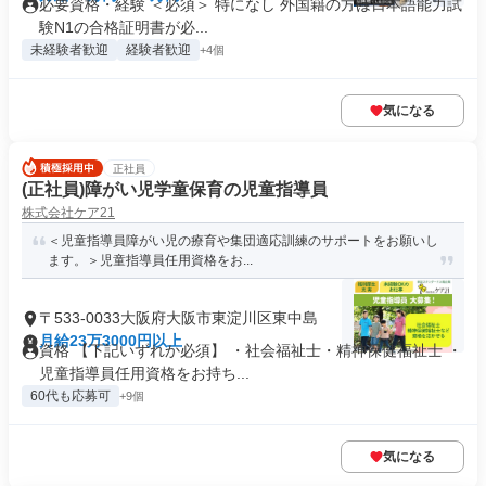
必要資格・経験 ＜必須＞ 特になし 外国籍の方は日本語能力試
験N1の合格証明書が必...
未経験者歓迎
経験者歓迎
+4個
気になる
正社員
(正社員)障がい児学童保育の児童指導員
株式会社ケア21
＜児童指導員障がい児の療育や集団適応訓練のサポートをお願いし
ます。＞児童指導員任用資格をお...
〒533-0033大阪府大阪市東淀川区東中島
月給23万3000円以上
資格 【下記いずれか必須】 ・社会福祉士・精神保健福祉士 ・
児童指導員任用資格をお持ち...
60代も応募可
+9個
気になる