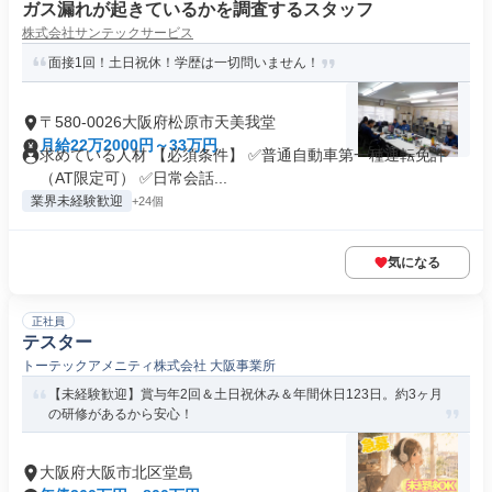
ガス漏れが起きているかを調査するスタッフ
株式会社サンテックサービス
面接1回！土日祝休！学歴は一切問いません！
〒580-0026大阪府松原市天美我堂
月給22万2000円～33万円
求めている人材 【必須条件】 ✅普通自動車第一種運転免許
（AT限定可） ✅日常会話...
業界未経験歓迎
+24個
気になる
正社員
テスター
トーテックアメニティ株式会社 大阪事業所
【未経験歓迎】賞与年2回＆土日祝休み＆年間休日123日。約3ヶ月
の研修があるから安心！
大阪府大阪市北区堂島