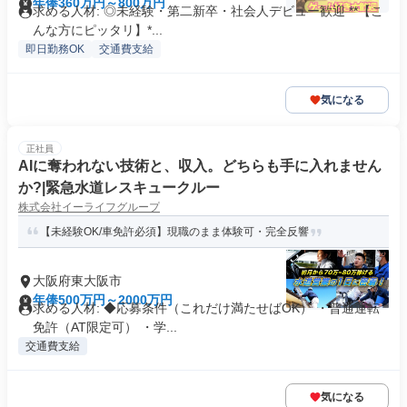
年俸360万円～800万円
求める人材: ◎未経験・第二新卒・社会人デビュー歓迎 **【こ
んな方にピッタリ】*...
即日勤務OK
交通費支給
気になる
正社員
AIに奪われない技術と、収入。どちらも手に入れません
か?|緊急水道レスキュークルー
株式会社イーライフグループ
【未経験OK/車免許必須】現職のまま体験可・完全反響
大阪府東大阪市
年俸500万円～2000万円
求める人材: ◆応募条件（これだけ満たせばOK） ・普通運転
免許（AT限定可） ・学...
交通費支給
気になる