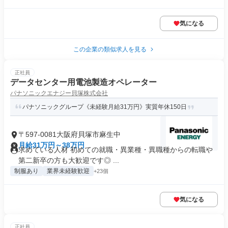
気になる
この企業の類似求人を見る
正社員
データセンター用電池製造オペレーター
パナソニックエナジー貝塚株式会社
パナソニックグループ《未経験月給31万円》実質年休150日
〒597-0081大阪府貝塚市麻生中
月給31万円～38万円
求めている人材 初めての就職・異業種・異職種からの転職や
第二新卒の方も大歓迎です◎ ...
制服あり
業界未経験歓迎
+23個
気になる
正社員