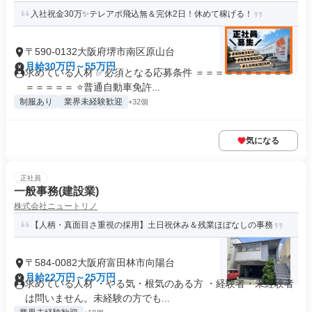
入社祝金30万✨テレアポ飛込無＆完休2日！休めて稼げる！
〒590-0132大阪府堺市南区原山台
月給30万円～55万円
求めている人材 ✅必須となる応募条件 ＝＝＝＝＝＝＝＝＝＝
＝＝＝＝＝ ⭐普通自動車免許...
制服あり
業界未経験歓迎
+32個
気になる
正社員
一般事務(建設業)
株式会社ニュートリノ
【人柄・真面目さ重視の採用】土日祝休み＆残業ほぼなしの事務
〒584-0082大阪府富田林市向陽台
月給22万円～25万円
求めている人材 ・やる気・根気のある方 ・経験者・未経験者
は問いません。未経験の方でも...