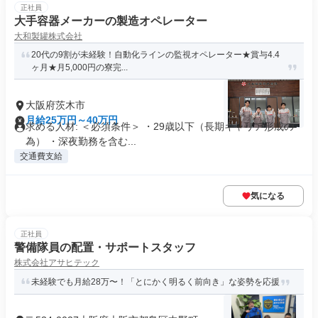
正社員
大手容器メーカーの製造オペレーター
大和製罐株式会社
20代の9割が未経験！自動化ラインの監視オペレーター★賞与4.4
ヶ月★月5,000円の寮完...
大阪府茨木市
月給25万円～40万円
求める人材: ＜必須条件＞ ・29歳以下（長期キャリア形成の
為） ・深夜勤務を含む...
交通費支給
気になる
正社員
警備隊員の配置・サポートスタッフ
株式会社アサヒテック
未経験でも月給28万〜！「とにかく明るく前向き」な姿勢を応援