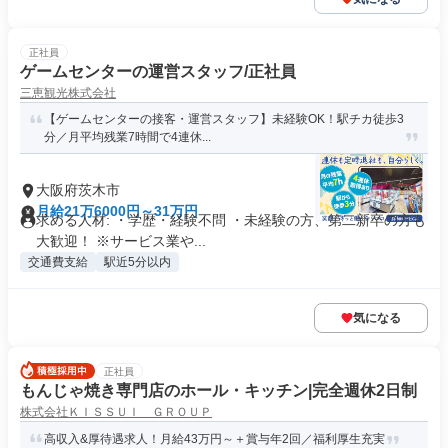
正社員
ゲームセンターの運営スタッフ/正社員
三恵観光株式会社
【ゲームセンターの接客・運営スタッフ】未経験OK！駅チカ徒歩3
分／月平均残業7時間で4連休...
大阪府茨木市
月給21万6000円～31万円
求める人材: ・学歴・経験不問 ・未経験の方、第二新卒の方も
大歓迎！ ※サービス業や...
交通費支給
駅近5分以内
気になる
正社員
もんじゃ焼き専門店のホール・キッチン|完全週休2日制
株式会社ＫＩＳＳＵＩ ＧＲＯＵＰ
高収入&厚待遇求人！月給43万円～＋賞与年2回／福利厚生充実