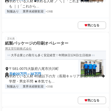
求めている人材 ■求める人材 ／ ＼ | 「これまでの経験」より
も ｜ |「これから...
制服あり
業界未経験歓迎
+19個
気になる
正社員
紙製パッケージの印刷オペレーター
博文堂印刷株式会社
大手企業との取引も多く安定経営！年間休日124日/土日祝休
〒581-0075大阪府八尾市渋川町
月給20万円～30万円
求めている人材 40歳以下の方（長期キャリア形成のため） ◆
学歴・男女不問 ★本気でも...
制服あり
業界未経験歓迎
+33個
気になる