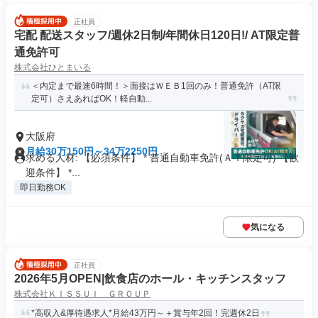
正社員
宅配 配送スタッフ/週休2日制/年間休日120日!/ AT限定普
通免許可
株式会社ひとまいる
＜内定まで最速6時間！＞面接はＷＥＢ1回のみ！普通免許（AT限
定可）さえあればOK！軽自動...
大阪府
月給30万150円～34万2250円
求める人材: 【必須条件】 * 普通自動車免許(ＡＴ限定可) 【歓
迎条件】 *...
即日勤務OK
気になる
正社員
2026年5月OPEN|飲食店のホール・キッチンスタッフ
株式会社ＫＩＳＳＵＩ ＧＲＯＵＰ
*高収入&厚待遇求人*月給43万円～＋賞与年2回！完週休2日