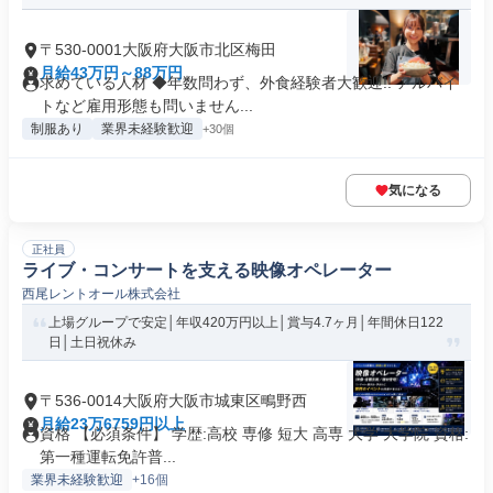
〒530-0001大阪府大阪市北区梅田
月給43万円～88万円
求めている人材 ◆年数問わず、外食経験者大歓迎!! アルバイ
トなど雇用形態も問いません...
制服あり
業界未経験歓迎
+30個
気になる
正社員
ライブ・コンサートを支える映像オペレーター
西尾レントオール株式会社
上場グループで安定│年収420万円以上│賞与4.7ヶ月│年間休日122
日│土日祝休み
〒536-0014大阪府大阪市城東区鴫野西
月給23万6759円以上
資格 【必須条件】 学歴:高校 専修 短大 高専 大学 大学院 資格:
第一種運転免許普...
業界未経験歓迎
+16個