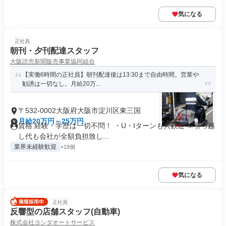
気になる
正社員
朝刊・夕刊配達スタッフ
大阪読売新聞販売事業協同組合
【実働6時間の正社員】朝刊配達後は13:30まで自由時間。営業や
勧誘は一切なし。月給20万...
〒532-0002大阪府大阪市淀川区東三国
月給20万円～25万円
資格 経験・学歴は一切不問！ ・U・Iターンも大歓迎 ※引っ越
し代も会社が全額負担致し...
業界未経験歓迎
+19個
気になる
正社員
反響型の店舗スタッフ(自動車)
株式会社ヨシダオートサービス