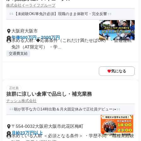
株式会社イーライフグループ
【未経験OK/車免許必須】現職のまま体験可・完全反響
大阪府大阪市
年俸500万円～2000万円
求める人材: ◆応募条件（これだけ満たせばOK） ・普通運転
免許（AT限定可） ・学...
交通費支給
気になる
正社員
抜群に涼しい倉庫で品出し・補充業務
ナッシュ株式会社
朝が苦手な方◎14時出勤＆月火固定休みで正社員デビュー♪▪️
〒554-0032大阪府大阪市此花区梅町
月給23万円以上
求めている人材 ＜必須となる条件＞ ・学歴不問 ・職種未経験