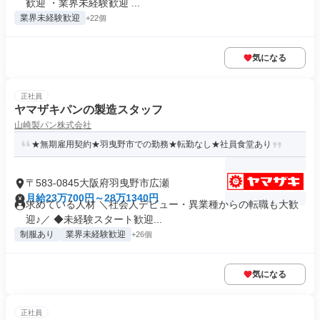
歓迎 ・業界未経験歓迎 ...
業界未経験歓迎
+22個
気になる
正社員
ヤマザキパンの製造スタッフ
山崎製パン株式会社
★無期雇用契約★羽曳野市での勤務★転勤なし★社員食堂あり
〒583-0845大阪府羽曳野市広瀬
月給23万700円～28万1340円
求めている人材 ＼社会人デビュー・異業種からの転職も大歓
迎♪／ ◆未経験スタート歓迎...
制服あり
業界未経験歓迎
+26個
気になる
正社員