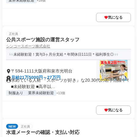
業界未経験歓迎
+18個
気になる
正社員
公共スポーツ施設の運営スタッフ
シンコースポーツ株式会社
未経験歓迎！賞与3ヶ月分支給＊年間休日111日＊福利厚生◎
〒594-1111大阪府和泉市光明台
月給21万5000円～27万円
求めている人材 『スポーツが好き』な20.30代の若手活躍中！
■未経験歓迎 ■高卒以...
制服あり
業界未経験歓迎
+13個
気になる
NEW
正社員
水道メーターの確認・支払い対応