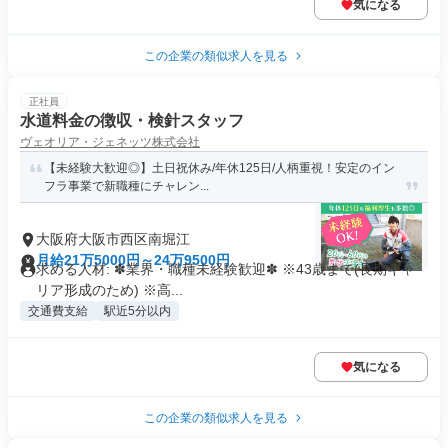
気になる
この企業の類似求人を見る
正社員
水道料金の徴収・検針スタッフ
ヴェオリア・ジェネッツ株式会社
【未経験大歓迎◎】土日祝休み/年休125日/人柄重視！安定のイン
フラ事業で新職種にチャレン...
大阪府大阪市西区南堀江
月給21万5000円～24万9500円
求める人材: ✽業界・職種未経験歓迎✽ ※43歳まで(長期キャ
リア形成のため) ※高...
交通費支給
駅近5分以内
気になる
この企業の類似求人を見る