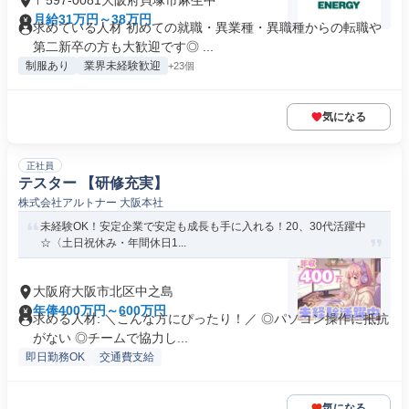
〒597-0081大阪府貝塚市麻生中
月給31万円～38万円
求めている人材 初めての就職・異業種・異職種からの転職や
第二新卒の方も大歓迎です◎ ...
制服あり
業界未経験歓迎
+23個
気になる
正社員
テスター 【研修充実】
株式会社アルトナー 大阪本社
未経験OK！安定企業で安定も成長も手に入れる！20、30代活躍中
☆〈土日祝休み・年間休日1...
大阪府大阪市北区中之島
年俸400万円～600万円
求める人材: ＼こんな方にぴったり！／ ◎パソコン操作に抵抗
がない ◎チームで協力し...
即日勤務OK
交通費支給
気になる