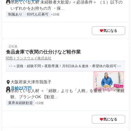
求めている人材 未経験者大歓迎♪ ＜必須条件＞ （１）以下の
いずれかをお持ちの方 ・保...
制服あり
60代も応募可
+15個
気になる
正社員
食品倉庫で夜間の仕分けなど軽作業
関西トランスウェイ株式会社
＜資格・経験不問＞夜勤専属！月9日休み＆連休・希望休の取得可
大阪府泉大津市我孫子
月給23万円
求めている人材 ＜「経験」よりも「人柄」を重視！ ＞ ・未経
験、ブランクOK 【歓迎...
業界未経験歓迎
+19個
気になる