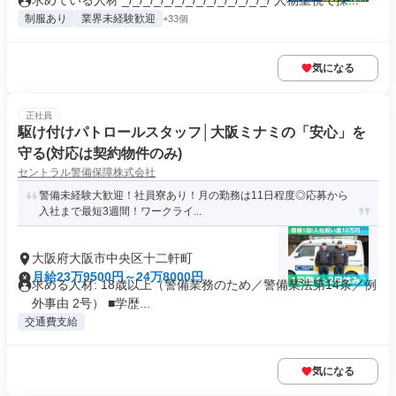
求めている人材 _/_/_/_/_/_/_/_/_/_/_/_/_/_/ 人物重視で採...
制服あり
業界未経験歓迎
+33個
気になる
正社員
駆け付けパトロールスタッフ│大阪ミナミの「安心」を
守る(対応は契約物件のみ)
セントラル警備保障株式会社
警備未経験大歓迎！社員寮あり！月の勤務は11日程度◎応募から
入社まで最短3週間！ワークライ...
大阪府大阪市中央区十二軒町
月給23万9500円～24万8000円
求める人材: 18歳以上（警備業務のため／警備業法第14条／例
外事由 2号） ■学歴...
交通費支給
気になる