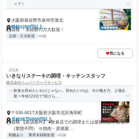
ッフ！
大阪府泉佐野市泉州空港北
時給1250円以上
資格 ・未経験の方大歓迎！
主婦・主夫歓迎
+10個
気になる
正社員
いきなりステーキの調理・キッチンスタッフ
株式会社ペッパーフードサービス
飲食を辞めたいわけじゃない。辞めたいのは、今の働き方。上場企
業 × 年休123日で“続けら...
〒530-0017大阪府大阪市北区角田町
月給28万6000円以上
資格 【必須条件】 ●飲食店での調理または接客経験がある方
（業態不問） ※焼肉・居酒屋...
制服あり
業界未経験歓迎
+21個