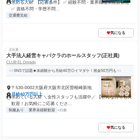
求める人材: 【応募条件】 ✅ 経験不問・業界職種未経験歓迎
✅ 資格不問・学歴不問...
交通費支給
気になる
正社員
大手法人経営キャバクラのホールスタッフ(正社員)
CLUB EL Dorado
SNSで話題★未経験から月給40万◎イマダケ！祝金50万円も
〒530-0002大阪府大阪市北区曽根崎新地
月給40万円以上
求めている人材 ＼女性スタッフも活躍中／ 【どんな方でも大
歓迎！お気軽にご応募くださ...
制服あり
業界未経験歓迎
+21個
気になる