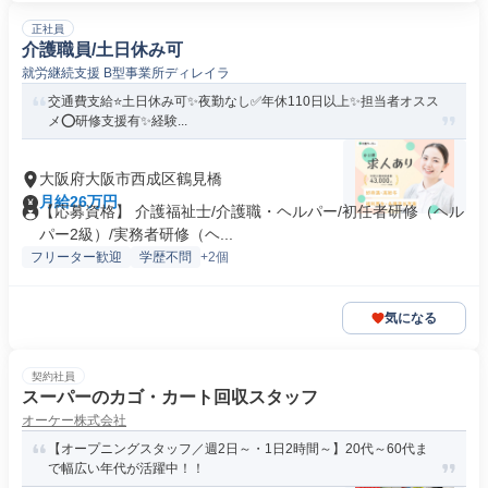
正社員
介護職員/土日休み可
就労継続支援 B型事業所ディレイラ
交通費支給⭐️土日休み可✨夜勤なし✅️年休110日以上✨担当者オスス
メ⭕️研修支援有✨経験...
大阪府大阪市西成区鶴見橋
月給26万円
【応募資格】 介護福祉士/介護職・ヘルパー/初任者研修（ヘル
パー2級）/実務者研修（ヘ...
フリーター歓迎
学歴不問
+2個
気になる
契約社員
スーパーのカゴ・カート回収スタッフ
オーケー株式会社
【オープニングスタッフ／週2日～・1日2時間～】20代～60代ま
で幅広い年代が活躍中！！