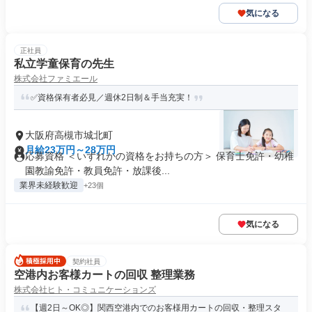
気になる
正社員
私立学童保育の先生
株式会社ファミエール
✅資格保有者必見／週休2日制＆手当充実！
大阪府高槻市城北町
月給23万円～28万円
応募資格 ＜いずれかの資格をお持ちの方＞ 保育士免許・幼稚
園教諭免許・教員免許・放課後...
業界未経験歓迎
+23個
気になる
契約社員
空港内お客様カートの回収 整理業務
株式会社ヒト・コミュニケーションズ
【週2日～OK◎】関西空港内でのお客様用カートの回収・整理スタ