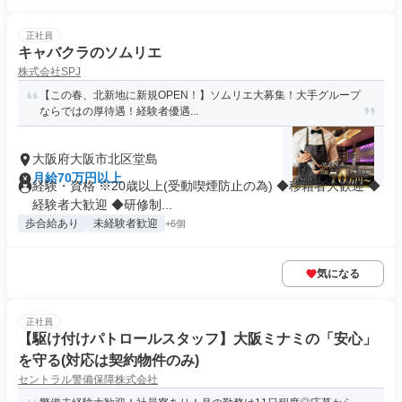
正社員
キャバクラのソムリエ
株式会社SPJ
【この春、北新地に新規OPEN！】ソムリエ大募集！大手グループ
ならではの厚待遇！経験者優遇...
大阪府大阪市北区堂島
月給70万円以上
経験・資格 ※20歳以上(受動喫煙防止の為) ◆移籍者大歓迎 ◆
経験者大歓迎 ◆研修制...
歩合給あり
未経験者歓迎
+6個
気になる
正社員
【駆け付けパトロールスタッフ】大阪ミナミの「安心」
を守る(対応は契約物件のみ)
セントラル警備保障株式会社