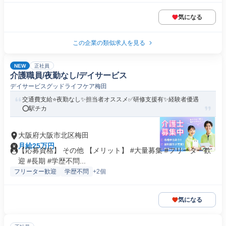
気になる
この企業の類似求人を見る
NEW
正社員
介護職員/夜勤なし/デイサービス
デイサービスグッドライフケア梅田
交通費支給⭐️夜勤なし✨担当者オススメ✅️研修支援有✨経験者優遇
⭕️駅チカ
大阪府大阪市北区梅田
月給25万円
【応募資格】 その他 【メリット】 #大量募集 #フリーター歓
迎 #長期 #学歴不問...
フリーター歓迎
学歴不問
+2個
気になる