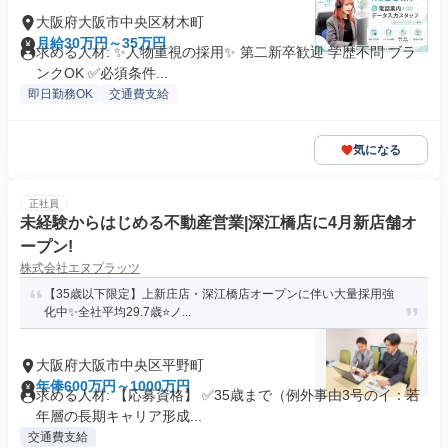
大阪府大阪市中央区材木町
月給30万円～35万円
求める人材: ✨人物重視の採用✨ 第二新卒歓迎 学歴不問 ブラ
ンクOK ✅必須条件...
即日勤務OK
交通費支給
気になる
正社員
未経験からはじめる不動産営業|深江橋店に4月新店舗オ
ープン!
株式会社エヌプラッツ
【35歳以下限定】上新庄店・深江橋店オープンに伴い大量採用強
化中✨全社平均29.7歳⭐️ノ...
大阪府大阪市中央区平野町
年俸600万円～1000万円
求める人材: 【応募資格】 ✅35歳まで（例外事由3号のイ：若
年層の長期キャリア形成...
交通費支給