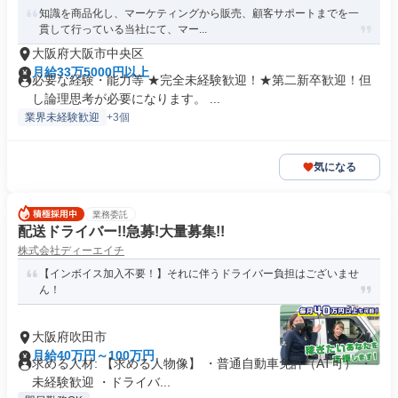
知識を商品化し、マーケティングから販売、顧客サポートまでを一
貫して行っている当社にて、マー...
大阪府大阪市中央区
月給33万5000円以上
必要な経験・能力等 ★完全未経験歓迎！★第二新卒歓迎！但
し論理思考が必要になります。 ...
業界未経験歓迎
+3個
気になる
業務委託
配送ドライバー!!急募!大量募集!!
株式会社ディーエイチ
【インボイス加入不要！】それに伴うドライバー負担はございませ
ん！
大阪府吹田市
月給40万円～100万円
求める人材: 【求める人物像】 ・普通自動車免許（AT可） ・
未経験歓迎 ・ドライバ...