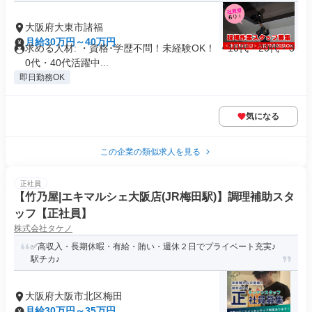
大阪府大東市諸福
月給30万円～40万円
求める人材: ・資格･学歴不問！未経験OK！ ・10代・20代・3
0代・40代活躍中...
即日勤務OK
気になる
この企業の類似求人を見る
正社員
【竹乃屋|エキマルシェ大阪店(JR梅田駅)】調理補助スタ
ッフ【正社員】
株式会社タケノ
✅高収入・長期休暇・有給・賄い・週休２日でプライベート充実♪
駅チカ♪
大阪府大阪市北区梅田
月給30万円～35万円