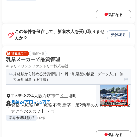
気になる
この条件を保存して、新着求人を受け取りませ
受け取る
んか？
派遣社員
乳業メーカーで品質管理
キャリアリンクファクトリー株式会社
未経験から始める品質管理｜牛乳・乳製品の検査・データ入力｜無
期雇用派遣（正社員）
〒599-8234大阪府堺市中区土塔町
月給24万円～35万円
資格 未経験OK！経験不問 新卒・第2新卒の方も歓迎 【こんな
方にもおススメ】 ・プ...
業界未経験歓迎
+18個
気になる