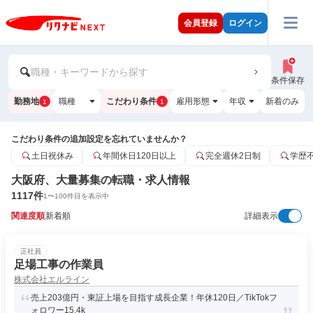
会員登録
ログイン
職種・キーワードから探す
条件保存
勤務地
職種
こだわり条件
雇用形態
年収
新着のみ
1
1
こだわり条件の追加設定を忘れていませんか？
土日祝休み
年間休日120日以上
完全週休2日制
学歴
大阪府、大量募集の転職・求人情報
1117
件
1
〜
100
件目を表示中
関連度順
新着順
詳細表示
正社員
足場工事の作業員
株式会社エルライン
売上203億円・東証上場を目指す成長企業！年休120日／TikTokフ
ォロワー15.4k