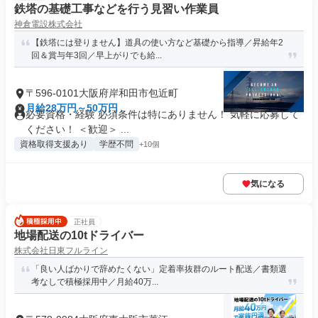
鉄塔の基礎工事などを行う見習い作業員
神倉電設株式会社
【鉄塔には登りません】道具の使い方など基礎から指導／昇給年2
回＆賞与年3回／早上がりでも給...
〒596-0101大阪府岸和田市包近町
月給28万円～50万円
必要資格・経験 必須条件は特にありません！ 気軽に応募して
ください！ ＜歓迎＞ ...
資格取得支援あり
学歴不問
+10個
気になる
正社員
地場配送の10tドライバー
株式会社日東フルライン
「良い人ばかりで辞めたくない」定着率抜群のルート配送／書類選
考なしで積極採用中／月給40万...