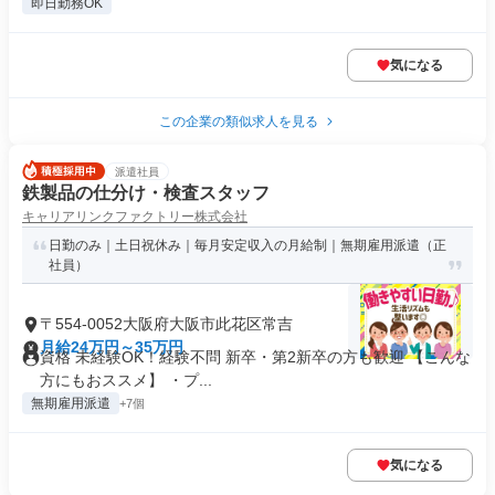
即日勤務OK
気になる
この企業の類似求人を見る
派遣社員
鉄製品の仕分け・検査スタッフ
キャリアリンクファクトリー株式会社
日勤のみ｜土日祝休み｜毎月安定収入の月給制｜無期雇用派遣（正
社員）
〒554-0052大阪府大阪市此花区常吉
月給24万円～35万円
資格 未経験OK！経験不問 新卒・第2新卒の方も歓迎 【こんな
方にもおススメ】 ・プ...
無期雇用派遣
+7個
気になる