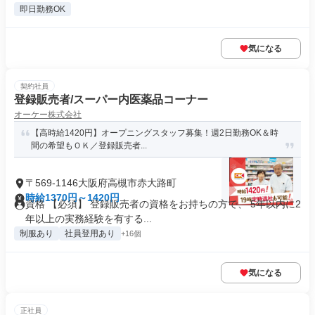
即日勤務OK
気になる
契約社員
登録販売者/スーパー内医薬品コーナー
オーケー株式会社
【高時給1420円】オープニングスタッフ募集！週2日勤務OK＆時
間の希望もＯＫ／登録販売者...
〒569-1146大阪府高槻市赤大路町
時給1370円～1420円
資格 【必須】 登録販売者の資格をお持ちの方で、 5年以内に2
年以上の実務経験を有する...
制服あり
社員登用あり
+16個
気になる
正社員