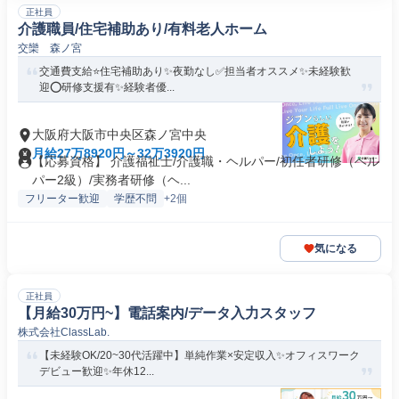
正社員
介護職員/住宅補助あり/有料老人ホーム
交欒 森ノ宮
交通費支給⭐️住宅補助あり✨夜勤なし✅️担当者オススメ✨未経験歓
迎⭕️研修支援有✨経験者優...
大阪府大阪市中央区森ノ宮中央
月給27万8920円～32万3920円
【応募資格】 介護福祉士/介護職・ヘルパー/初任者研修（ヘル
パー2級）/実務者研修（ヘ...
フリーター歓迎
学歴不問
+2個
気になる
正社員
【月給30万円~】電話案内/データ入力スタッフ
株式会社ClassLab.
【未経験OK/20~30代活躍中】単純作業×安定収入✨オフィスワーク
デビュー歓迎✨年休12...