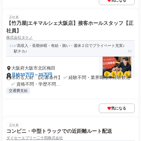
気になる
正社員
【竹乃屋|エキマルシェ大阪店】接客ホールスタッフ【正
社員】
株式会社タケノ
✅高収入・長期休暇・有給・賄い・週休２日でプライベート充実♪
駅チカ♪
大阪府大阪市北区梅田
月給30万円～35万円
求める人材: 【応募条件】 ✅ 経験不問・業界職種未経験歓迎
✅ 資格不問・学歴不問...
交通費支給
気になる
正社員
コンビニ・中型トラックでの近距離ルート配送
ダイセーエブリー二十四株式会社