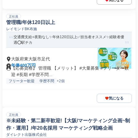
気になる
正社員
管理職/年休120日以上
レイモンドBK布施
交通費支給⭐️夜勤なし✨年休120日以上✅️担当者オススメ✨経験者優
遇⭕️駅チカ
大阪府東大阪市足代
年俸400万円
【応募資格】 管理職 【メリット】 #大量募集 #フリーター歓
迎 #長期 #学歴不問...
フリーター歓迎
学歴不問
+2個
気になる
正社員
※未経験・第二新卒歓迎!【大阪/マーケティング企画~制
作・運用】/年20名採用 マーケティング戦略企画
ダイレクト出版株式会社