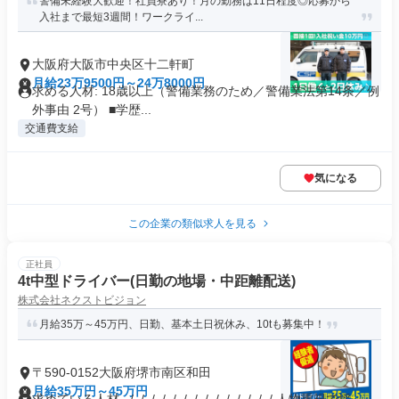
警備未経験大歓迎！社員寮あり！月の勤務は11日程度◎応募から
入社まで最短3週間！ワークライ...
大阪府大阪市中央区十二軒町
月給23万9500円～24万8000円
求める人材: 18歳以上（警備業務のため／警備業法第14条／例
外事由 2号） ■学歴...
交通費支給
気になる
この企業の類似求人を見る
正社員
4t中型ドライバー(日勤の地場・中距離配送)
株式会社ネクストビジョン
月給35万～45万円、日勤、基本土日祝休み、10tも募集中！
〒590-0152大阪府堺市南区和田
月給35万円～45万円