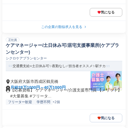
気になる
この企業の類似求人を見る
正社員
ケアマネージャー/土日休み可/居宅支援事業所(ケアプラ
ンセンター)
シクロケアプランセンター
交通費支給⭐️土日休み可✨夜勤なし✅️担当者オススメ✨駅チカ
大阪府大阪市西成区鶴見橋
月給28万1000円～40万1000円
【応募資格】 ケアマネージャー/介護支援専門員 【メリット】
#大量募集 #フリータ...
フリーター歓迎
学歴不問
+2個
気になる