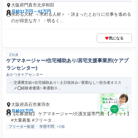
大阪府門真市北岸和田
月給31万円～42万円
求める人材: ＜求める人材＞ ・決まったとおりに仕事を進める
のが得意な方！ ・明るく...
気になる
正社員
ケアマネージャー/住宅補助あり/居宅支援事業所(ケアプ
ランセンター)
あかつきケアセンター
交通費支給⭐️住宅補助あり✨土日祝休み✅️夜勤なし✨担当者オスス
メ⭕️経験者優遇✨車通勤Ｏ...
大阪府高石市東羽衣
月給25万円
【応募資格】 ケアマネージャー/介護支援専門員 【メリット】
#大量募集 #フリータ...
フリーター歓迎
学歴不問
+2個