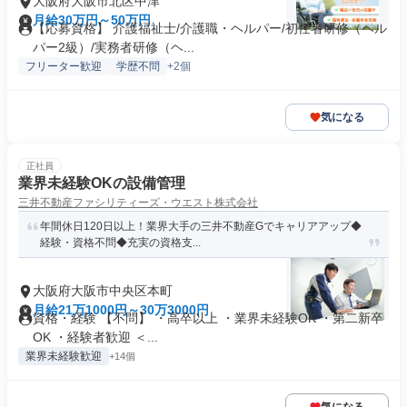
大阪府大阪市北区中津
月給30万円～50万円
【応募資格】 介護福祉士/介護職・ヘルパー/初任者研修（ヘル
パー2級）/実務者研修（ヘ...
フリーター歓迎
学歴不問
+2個
気になる
正社員
業界未経験OKの設備管理
三井不動産ファシリティーズ・ウエスト株式会社
年間休日120日以上！業界大手の三井不動産Gでキャリアアップ◆
経験・資格不問◆充実の資格支...
大阪府大阪市中央区本町
月給21万1000円～30万3000円
資格・経験 【不問】 ・高卒以上 ・業界未経験OK ・第二新卒
OK ・経験者歓迎 ＜...
業界未経験歓迎
+14個