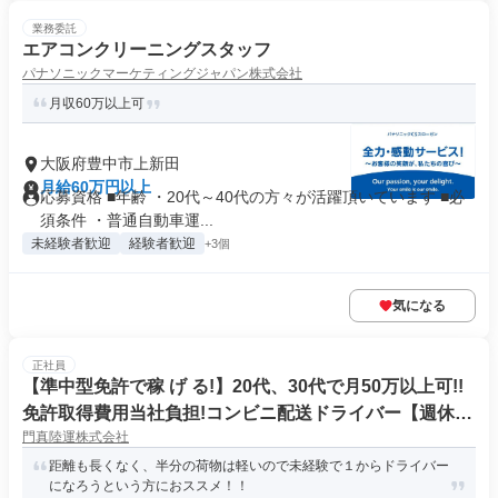
業務委託
エアコンクリーニングスタッフ
パナソニックマーケティングジャパン株式会社
月収60万以上可
大阪府豊中市上新田
月給60万円以上
応募資格 ■年齢 ・20代～40代の方々が活躍頂いています ■必
須条件 ・普通自動車運...
未経験者歓迎
経験者歓迎
+3個
気になる
正社員
【準中型免許で稼 げ る!】20代、30代で月50万以上可!!
免許取得費用当社負担!コンビニ配送ドライバー【週休2
門真陸運株式会社
日】
距離も長くなく、半分の荷物は軽いので未経験で１からドライバー
になろうという方におススメ！！