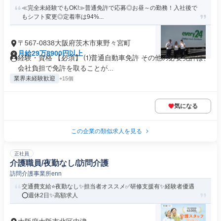
≪完全未経験でもOK!≫普通免許で応募◎お昼～の勤務！入社後で
もシフト変更◎定着率は94%...
〒567-0838大阪府茨木市東野々宮町
月給29万8900円以上
経験・資格 【必須】 ⑴普通自動車免許 その他の必要免許は、
会社負担で免許を取ることが...
業界未経験歓迎
+15個
気になる
この企業の類似求人を見る
正社員
介護職員/夜勤なし/訪問介護
訪問介護事業所enn
交通費支給⭐️夜勤なし✨担当者オススメ✅️研修支援有✨経験者優遇
⭕️週休2日✨高額求人