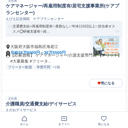
正社員
ケアマネージャー/再雇用制度有/居宅支援事業所(ケアプ
ランセンター)
えびえ記念病院 ケアプランセンター
交通費支給⭐️再雇用制度有✨夜勤なし✅️年休110日以上✨担当者オス
スメ⭕️研修支援有✨経...
大阪府大阪市福島区海老江
月給26万6000円～36万5500円
【応募資格】 ケアマネージャー/介護支援専門員 【メリット】
#大量募集 #フリータ...
フリーター歓迎
学歴不問
+2個
気になる
正社員
介護職員/交通費支給/デイサービス
えがおデイサービス
交通費支給⭐️夜勤なし✨定年65歳✅️担当者オススメ✨研修支援有⭕️
経験者優遇✨駅チカ
ホーム
オファー
気になる