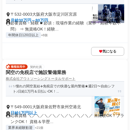
〒532-0003大阪府大阪市淀川区宮原
月給30万円～80万円
必要資格・経験 ■ 必須：現場作業の経験（業界・経験年数不
問） ⇒ 無資格OK！経験...
年間休日120日以上
+8個
気になる
契約社員
関空の免税店で施設警備業務
株式会社アウトソーシングトータルサポート
✨憧れの関空直結✈️免税店での快適な屋内警備★週2日〜自由シフ
ト♪日給1万円＆日払いOK！...
〒549-0001大阪府泉佐野市泉州空港北
日給1万円以上
応募資格 ＼／＼／＼／＼／＼／＼／＼／＼／ 未経験OK！ブラ
ンクOK！ 資格＆学歴...
業界未経験歓迎
+21個