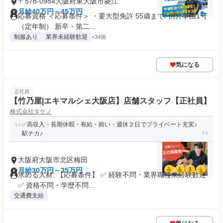
〒578-0984大阪府東大阪市菱江
月給40万円～45万円
応募資格 ＜応募条件＞ ・要大型免許 55歳まで/ 例外事由1号
（定年制） 新卒・第二...
制服あり
業界未経験歓迎
+34個
気になる
正社員
【竹乃屋|エキマルシェ大阪店】店舗スタッフ【正社員】
株式会社タケノ
✅高収入・長期休暇・有給・賄い・週休２日でプライベート充実♪
駅チカ♪
大阪府大阪市北区梅田
月給30万円～35万円
求める人材: 【応募条件】 ✅ 経験不問・業界職種未経験歓迎
✅ 資格不問・学歴不問...
交通費支給