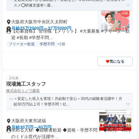
スメ⭕️研修支援有✨週...
大阪府大阪市中央区久太郎町
月給25万2000円～37万5000円
【応募資格】 管理職 【メリット】 #大量募集 #フリーター歓
迎 #長期 #学歴不問...
フリーター歓迎
学歴不問
+2個
気になる
正社員
現場施工スタッフ
株式会社ミノワ建装
＜安定した収入を実現！月給制で安心＞30代の経験者活躍中！月
給30万円以上可！学歴不問！社...
大阪府大東市諸福
月給30万円～40万円
求める人材: ◆経験者歓迎 ◆資格・学歴不問！ ◆30代・40代
のミドル世代が活躍中...