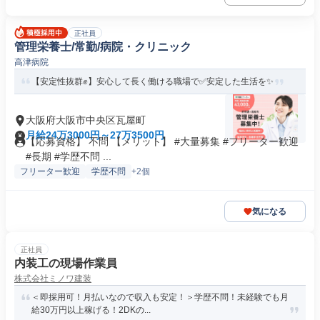
正社員
管理栄養士/常勤/病院・クリニック
高津病院
【安定性抜群✊️】安心して長く働ける職場で✅️安定した生活を✨
大阪府大阪市中央区瓦屋町
月給24万3000円～27万3500円
【応募資格】 不問 【メリット】 #大量募集 #フリーター歓迎
#長期 #学歴不問 ...
フリーター歓迎
学歴不問
+2個
気になる
正社員
内装工の現場作業員
株式会社ミノワ建装
＜即採用可！月払いなので収入も安定！＞学歴不問！未経験でも月
給30万円以上稼げる！2DKの...