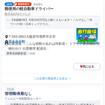
NEW
業務委託
郵便局の軽自動車ドライバー
株式会社AZヤマヒロ
【未経験OK】月収100万円以上稼ぐ人もいます！ノルマなし！W
ワークOK！日本トップクラス...
〒583-0852大阪府羽曳野市古市
完全歩合制
応募資格 ＜こんな経験があれば尚歓迎＞ トラック便荷物卸 荷
物仕分け 伝票整理 配達先...
業界未経験歓迎
+26個
気になる
この企業の類似求人を見る
正社員
管理職/夜勤なし
ウェルビー本町駅前センター
交通費支給⭐️住宅補助あり✨夜勤なし✅️年休120日以上✨担当者オス