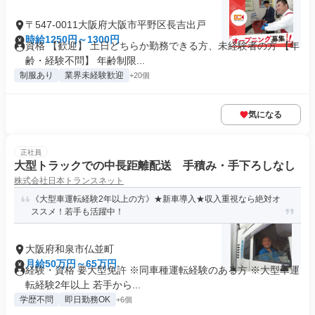
〒547-0011大阪府大阪市平野区長吉出戸
時給1250円～1300円
資格 【歓迎】 土日どちらか勤務できる方、未経験者の方 【年
齢・経験不問】 年齢制限...
制服あり
業界未経験歓迎
+20個
気になる
正社員
大型トラックでの中長距離配送 手積み・手下ろしなし
株式会社日本トランスネット
《大型車運転経験2年以上の方》★新車導入★収入重視なら絶対オ
ススメ！若手も活躍中！
大阪府和泉市仏並町
月給50万円～65万円
経験・資格 要大型免許 ※同車種運転経験のある方 ※大型車運
転経験2年以上 若手から...
学歴不問
即日勤務OK
+6個