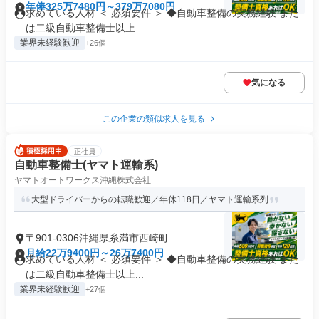
年俸325万7480円～379万7080円
求めている人材 ＜ 必須要件 ＞ ◆自動車整備の実務経験 また
は二級自動車整備士以上...
業界未経験歓迎
+26個
気になる
この企業の類似求人を見る
正社員
自動車整備士(ヤマト運輸系)
ヤマトオートワークス沖縄株式会社
大型ドライバーからの転職歓迎／年休118日／ヤマト運輸系列
〒901-0306沖縄県糸満市西崎町
月給22万9400円～26万7400円
求めている人材 ＜ 必須要件 ＞ ◆自動車整備の実務経験 また
は二級自動車整備士以上...
業界未経験歓迎
+27個