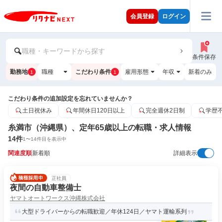
会員登録
ログイン
職種・キーワードから探す
条件保存
勤務地
職種
こだわり条件
雇用形態
年収
新着のみ
1
1
こだわり条件の追加設定を忘れていませんか？
土日祝休み
年間休日120日以上
完全週休2日制
学歴
糸満市（沖縄県）、定年65歳以上の転職・求人情報
14
件
1
〜
14
件目を表示中
関連度順
新着順
詳細表示
正社員
夜間の自動車整備士
ヤマトオートワークス沖縄株式会社
大型ドライバーからの転職歓迎／年休124日／ヤマト運輸系列