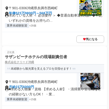
〒901-0306沖縄県糸満市西崎町
年俸523万9800円～568万円
求めている人材 ＜ 必須要件 ＞ ◆普通自動車運転免許 ◆下記
いずれかの資格をお持ちの...
業界未経験歓迎
+26個
気になる
正社員
サザンビーチホテルの現場副責任者
株式会社クリード沖縄
未経験から観光業を支えるプロを目指せます！
〒901-0306沖縄県糸満市西崎町
月給23万6000円
■求める人物像・資格 【求める人材】 ・清掃業や管理職など
の経験がない方もOK！ ・業...
業界未経験歓迎
+15個