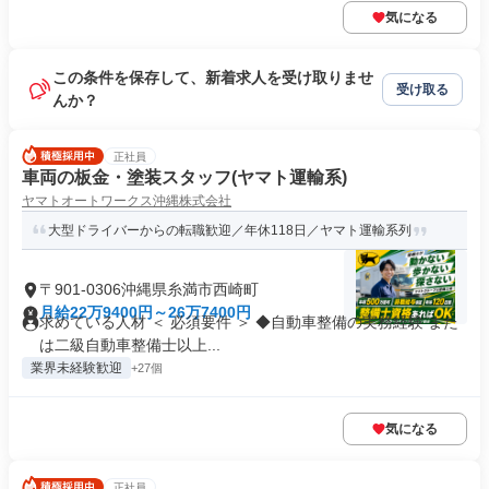
気になる
この条件を保存して、新着求人を受け取りませ
受け取る
んか？
正社員
車両の板金・塗装スタッフ(ヤマト運輸系)
ヤマトオートワークス沖縄株式会社
大型ドライバーからの転職歓迎／年休118日／ヤマト運輸系列
〒901-0306沖縄県糸満市西崎町
月給22万9400円～26万7400円
求めている人材 ＜ 必須要件 ＞ ◆自動車整備の実務経験 また
は二級自動車整備士以上...
業界未経験歓迎
+27個
気になる
正社員