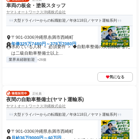
車両の板金・塗装スタッフ
ヤマトオートワークス沖縄株式会社
大型ドライバーからの転職歓迎／年休118日／ヤマト運輸系列
〒901-0306沖縄県糸満市西崎町
年俸325万7480円～379万7080円
求めている人材 ＜ 必須要件 ＞ ◆自動車整備の実務経験 また
は二級自動車整備士以上...
業界未経験歓迎
+26個
気になる
正社員
夜間の自動車整備士(ヤマト運輸系)
ヤマトオートワークス沖縄株式会社
大型ドライバーからの転職歓迎／年休118日／ヤマト運輸系列
〒901-0306沖縄県糸満市西崎町
月給36万9000円～40万円