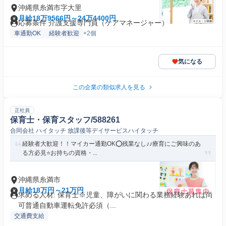
沖縄県糸満市字大里
月給18万9566円～24万4400円
応募条件 介護支援専門員（ケアマネージャー）
車通勤OK
経験者歓迎
+2個
気になる
この企業の類似求人を見る
正社員
保育士・保育スタッフ/588261
合同会社 ハイタッチ 放課後等デイサービスハイタッチ
経験者大歓迎！！マイカー通勤OK⭕️残業なし♪♪療育にご興味のあ
る方必見⭐️お持ちの資格・...
沖縄県糸満市
月給18万円～21万円
求める人材: 保育士※児童、障がいに関わる業務経験あれば尚
可普通自動車運転免許必須（...
交通費支給