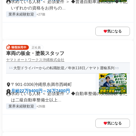
求めている人材 ＜ 必須要件 ＞ ◆普通自動車運転免許 ◆下記
いずれかの資格をお持ちの...
業界未経験歓迎
+27個
気になる
正社員
車両の板金・塗装スタッフ
ヤマトオートワークス沖縄株式会社
大型ドライバーからの転職歓迎／年休118日／ヤマト運輸系列
〒901-0306沖縄県糸満市西崎町
月給22万9400円～26万7400円
求めている人材 ＜ 必須要件 ＞ ◆自動車整備の実務経験 また
は二級自動車整備士以上...
業界未経験歓迎
+26個
気になる