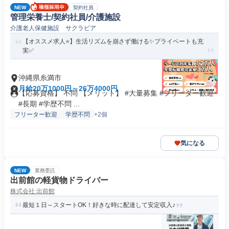
NEW
契約社員
管理栄養士/契約社員/介護施設
介護老人保健施設 サクラビア
【オススメ求人⭐️】生活リズムを崩さず働ける✨プライベートも充
実✅️
沖縄県糸満市
月給20万1000円～26万4000円
【応募資格】 不問 【メリット】 #大量募集 #フリーター歓迎
#長期 #学歴不問 ...
フリーター歓迎
学歴不問
+2個
気になる
NEW
業務委託
出前館の軽貨物ドライバー
株式会社 出前館
最短１日～スタートOK！好きな時に配達して安定収入♪