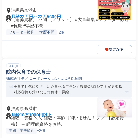
沖縄県糸満市
月給22万円～22万5000円
【応募資格】 不問 【メリット】 #大量募集 #フリーター歓迎
#長期 #学歴不問 ...
フリーター歓迎
学歴不問
+2個
気になる
正社員
院内保育での保育士
株式会社テノ.コーポレーション つばき保育園
子育て世代にやさしい☆育休＆ブランク復帰OK◎シフト変更柔軟
対応◎持ち帰りなし☆有休・昇給...
沖縄県糸満市
月給18万3000円以上
経験・資格 ＼＼ 経験・年齢は問いません！ ／／ 【必須資
格】 ⇒ 調理師資格をお持...
主婦・主夫歓迎
+2個