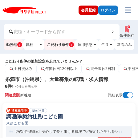
会員登録
ログイン
職種・キーワードから探す
条件保存
勤務地
職種
こだわり条件
雇用形態
年収
新着のみ
1
1
こだわり条件の追加設定を忘れていませんか？
土日祝休み
年間休日120日以上
完全週休2日制
学歴
糸満市（沖縄県）、大量募集の転職・求人情報
6
件
1
〜
6
件目を表示中
関連度順
新着順
詳細表示
契約社員
調理師/契約社員/こども園
米須こども園
【安定性抜群✊️】安心して長く働ける職場で✅️安定した生活を✨