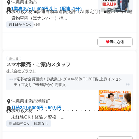
沖縄県糸満市
1業務あたり 400円以上（配達 -1分）
求める人材 ■普通自動車運転免許（AT限定可） ■軽バン等の軽
貨物車両（黒ナンバー）持...
週1日からOK
+1個
気になる
正社員
スマホ販売・ご案内スタッフ
株式会社プラウド
✅応募者全員面接！⏰残業ほぼ0＆年間休日120日以上⏰インセン
ティブありで未経験から高収入...
沖縄県糸満市潮崎町
月給24万5000円～50万円
求める人材: ・・・・・・・・・・・・・・・・・・・・・ ⭐
未経験OK！経験／資格一...
即日勤務OK
残業なし