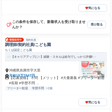
気になる
この条件を保存して、新着求人を受け取りませ
受け取る
んか？
契約社員
調理師/契約社員/こども園
ちくば認定こども園
【キャリアアップに✨】経験・スキルは給与でしっかり評価❗️
沖縄県糸満市字大里
月給19万7847円
【応募資格】 不問 【メリット】 #大量募集 #フリーター歓迎
#長期 #学歴不問 ...
フリーター歓迎
学歴不問
+2個
気になる