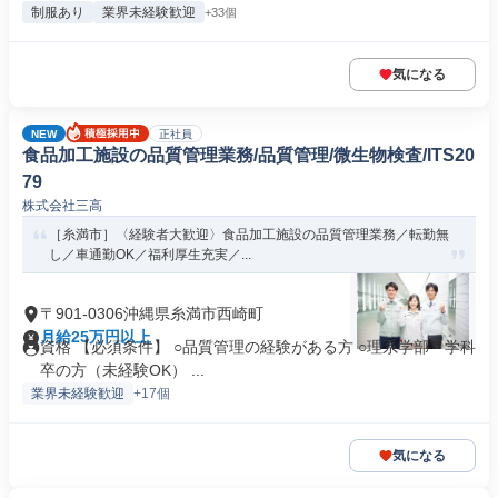
制服あり
業界未経験歓迎
+33個
気になる
NEW
正社員
食品加工施設の品質管理業務/品質管理/微生物検査/ITS20
79
株式会社三高
［糸満市］〈経験者大歓迎〉食品加工施設の品質管理業務／転勤無
し／車通勤OK／福利厚生充実／...
〒901-0306沖縄県糸満市西崎町
月給25万円以上
資格 【必須条件】 ○品質管理の経験がある方 ○理系学部・学科
卒の方（未経験OK） ...
業界未経験歓迎
+17個
気になる