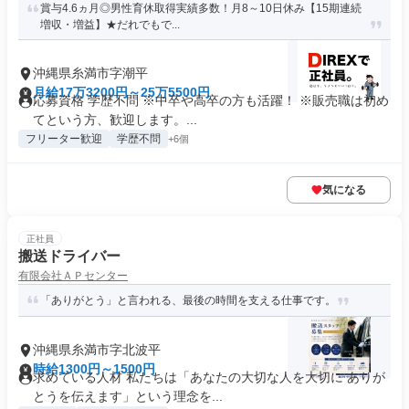
賞与4.6ヵ月◎男性育休取得実績多数！月8～10日休み【15期連続
増収・増益】★だれでもで...
沖縄県糸満市字潮平
月給17万3200円～25万5500円
応募資格 学歴不問 ※中卒や高卒の方も活躍！ ※販売職は初め
てという方、歓迎します。...
フリーター歓迎
学歴不問
+6個
気になる
正社員
搬送ドライバー
有限会社ＡＰセンター
「ありがとう」と言われる、最後の時間を支える仕事です。
沖縄県糸満市字北波平
時給1300円～1500円
求めている人材 私たちは「あなたの大切な人を大切に ありが
とうを伝えます」という理念を...