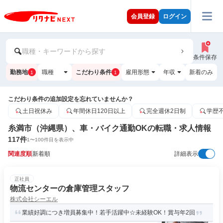
会員登録
ログイン
職種・キーワードから探す
条件保存
勤務地
職種
こだわり条件
雇用形態
年収
新着のみ
1
1
こだわり条件の追加設定を忘れていませんか？
土日祝休み
年間休日120日以上
完全週休2日制
学歴
糸満市（沖縄県）、車・バイク通勤OKの転職・求人情報
117
件
1
〜
100
件目を表示中
関連度順
新着順
詳細表示
正社員
物流センターの倉庫管理スタッフ
株式会社シーエル
業績好調につき増員募集中！若手活躍中☆未経験OK！賞与年2回