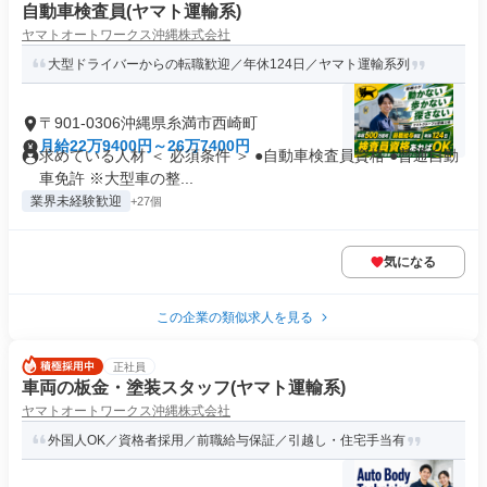
自動車検査員(ヤマト運輸系)
ヤマトオートワークス沖縄株式会社
大型ドライバーからの転職歓迎／年休124日／ヤマト運輸系列
〒901-0306沖縄県糸満市西崎町
月給22万9400円～26万7400円
求めている人材 ＜ 必須条件 ＞ ●自動車検査員資格 ●普通自動
車免許 ※大型車の整...
業界未経験歓迎
+27個
気になる
この企業の類似求人を見る
正社員
車両の板金・塗装スタッフ(ヤマト運輸系)
ヤマトオートワークス沖縄株式会社
外国人OK／資格者採用／前職給与保証／引越し・住宅手当有