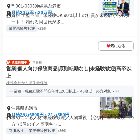
〒901-0303沖縄県糸満市
月給20万円～30万円
資格 学歴不問／未経験OK 90％以上の社員が未経験からスタ
ート！ 頼れる同世代が多...
業界未経験歓迎
+23個
気になる
正社員
営業|個人向け保険商品|原則転勤なし|未経験歓迎|高卒以
上
株式会社かんぽ生命保険
業種・職種経験不問◎年休120日以上＜45歳以下の方対象＞
沖縄県糸満市
月給25万6800円～31万350円
求めている人材 未経験歓迎／人物重視 【必須】 ◎45歳以下の
方（3号のイ／長期キャ...
制服あり
業界未経験歓迎
+36個