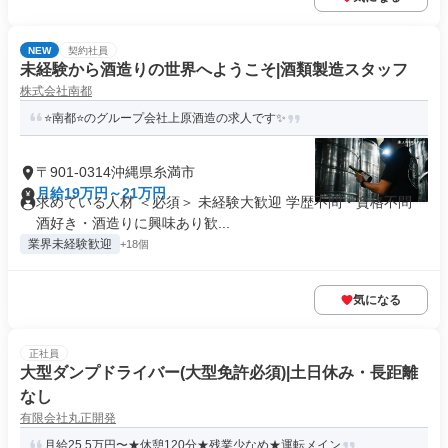
NEW
契約社員
未経験から酒造りの世界へようこそ|酒類製造スタッフ
株式会社南都
⭐️南都⭐️のグループ会社上原酒造の求人です✨
〒901-0314沖縄県糸満市
月給19万円～21万円
求めている人材 ＜必須＞ 未経験大歓迎 学歴不問・資格不問
酒好き・酒造りに興味あり歓...
業界未経験歓迎
+18個
気になる
正社員
大型ダンプドライバー(大型免許必須)|土日休み・長距離
なし
有限会社丸正開発
月給25.5万円〜★休憩120分★残業少なめ★運転メイン