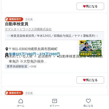
気になる
正社員
自動車検査員
ヤマトオートワークス沖縄株式会社
検査員資格者採用／年休124日／前職給与保証／ヤマト運輸系列
〒901-0306沖縄県糸満市西崎町
年俸325万7480円～379万7080円
求めている人材 ＜ 必須条件 ＞ ●自動車検査員資格 ●普通自動
車免許 ※大型免許保持...
業界未経験歓迎
+26個
気になる
正社員
車両の板金・塗装スタッフ
ヤマトオートワークス沖縄株式会社
ホーム
オファー
気になる