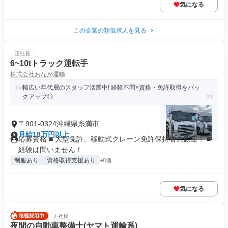
気になる
この企業の類似求人を見る
正社員
6~10tトラック運転手
株式会社おなが運輸
幅広い年代層のスタッフ活躍中! 経験不問×資格・免許取得をバッ
クアップ◎
〒901-0324沖縄県糸満市
月給18万円以上
応募資格 ■ 大型免許、移動式クレーン免許保持者大歓迎！ ■
経験は問いません！
制服あり
資格取得支援あり
+8個
気になる
正社員
夜間の自動車整備士(ヤマト運輸系)