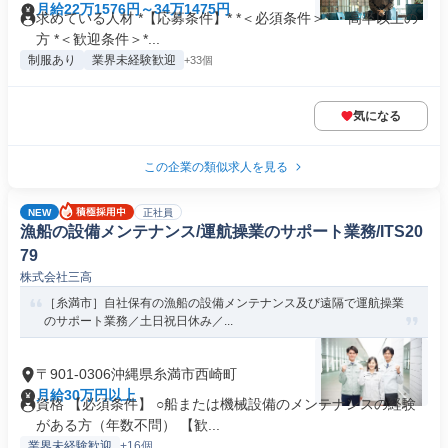
月給22万1576円～34万1475円
求めている人材 *【応募条件】* *＜必須条件＞* ・高卒以上の
方 *＜歓迎条件＞*...
制服あり
業界未経験歓迎
+33個
気になる
この企業の類似求人を見る
NEW
正社員
漁船の設備メンテナンス/運航操業のサポート業務/ITS20
79
株式会社三高
［糸満市］自社保有の漁船の設備メンテナンス及び遠隔で運航操業
のサポート業務／土日祝日休み／...
〒901-0306沖縄県糸満市西崎町
月給30万円以上
資格 【必須条件】 ○船または機械設備のメンテナンスの経験
がある方（年数不問） 【歓...
業界未経験歓迎
+16個