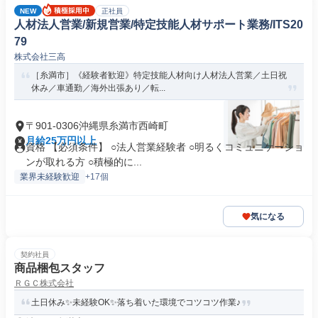
NEW
正社員
人材法人営業/新規営業/特定技能人材サポート業務/ITS20
79
株式会社三高
［糸満市］《経験者歓迎》特定技能人材向け人材法人営業／土日祝
休み／車通勤／海外出張あり／転...
〒901-0306沖縄県糸満市西崎町
月給25万円以上
資格 【必須条件】 ○法人営業経験者 ○明るくコミュニケーショ
ンが取れる方 ○積極的に...
業界未経験歓迎
+17個
気になる
契約社員
商品梱包スタッフ
ＲＧＣ株式会社
土日休み✨未経験OK✨落ち着いた環境でコツコツ作業♪