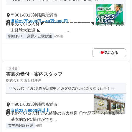
〒901-0315沖縄県糸満市
月給25万5000円～48万5000円
求めている人材 ◤￣￣￣￣￣￣￣￣￣￣￣◥ 学歴不問！業界
未経験大歓迎 ◣＿＿＿＿＿＿...
制服あり
業界未経験歓迎
+34個
気になる
正社員
霊園の受付・案内スタッフ
株式会社大西石材沖縄
＼30代・40代男性が活躍中／ お客様の想いに寄り添う仕事！
〒901-0333沖縄県糸満市
月給22万9000円以上
求めている人材 ◎未経験の方大歓迎 ◎学歴不問 <必須条件>
基本的なPC操作ができ...
業界未経験歓迎
+9個