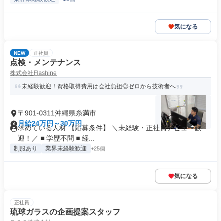
気になる
NEW
正社員
点検・メンテナンス
株式会社Flashine
未経験歓迎！資格取得費用は会社負担◎ゼロから技術者へ
〒901-0311沖縄県糸満市
月給24万円～30万円
求めている人材 【応募条件】 ＼未経験・正社員デビュー歓
迎！／ ■ 学歴不問 ■ 経...
制服あり
業界未経験歓迎
+25個
気になる
正社員
琉球ガラスの企画提案スタッフ