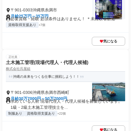
〒901-0303沖縄県糸満市
月給25万円～35万円
必要資格・経験 必須条件はありません！ ＊未経験者歓迎
資格取得支援あり
+7個
気になる
正社員
土木施工管理(現場代理人・代理人候補)
株式会社呉屋組
沖縄の未来をつくる仕事に挑戦しよう！！
〒901-0306沖縄県糸満市西崎町
月給30万7000円～50万7000円
求めている人材 現場代理人・代理人候補を募集しています。
1級・2級土木施工管理技士を...
制服あり
資格取得支援あり
+22個
気になる