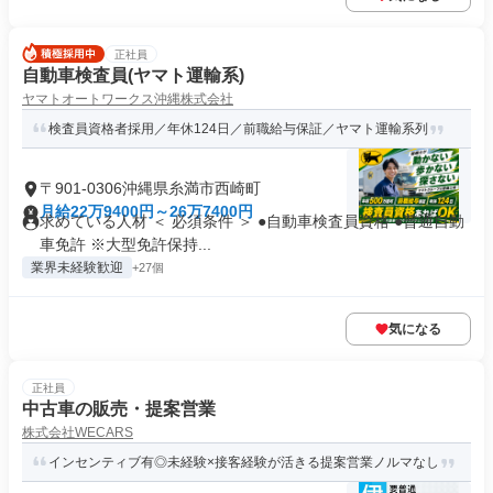
正社員
自動車検査員(ヤマト運輸系)
ヤマトオートワークス沖縄株式会社
検査員資格者採用／年休124日／前職給与保証／ヤマト運輸系列
〒901-0306沖縄県糸満市西崎町
月給22万9400円～26万7400円
求めている人材 ＜ 必須条件 ＞ ●自動車検査員資格 ●普通自動
車免許 ※大型免許保持...
業界未経験歓迎
+27個
気になる
正社員
中古車の販売・提案営業
株式会社WECARS
インセンティブ有◎未経験×接客経験が活きる提案営業ノルマなし