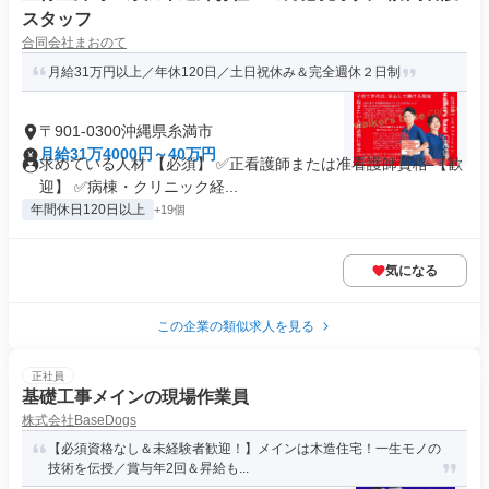
スタッフ
合同会社まおのて
月給31万円以上／年休120日／土日祝休み＆完全週休２日制
〒901-0300沖縄県糸満市
月給31万4000円～40万円
求めている人材 【必須】 ✅正看護師または准看護師資格 【歓
迎】 ✅病棟・クリニック経...
年間休日120日以上
+19個
気になる
この企業の類似求人を見る
正社員
基礎工事メインの現場作業員
株式会社BaseDogs
【必須資格なし＆未経験者歓迎！】メインは木造住宅！一生モノの
技術を伝授／賞与年2回＆昇給も...