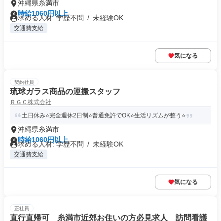
沖縄県糸満市
時給1060円以上
求める人材: 学歴不問 / 未経験OK
交通費支給
気になる
契約社員
琉球ガラス商品の運搬スタッフ
ＲＧＣ株式会社
土日休み⭐完全週休2日制⭐普通免許でOK⭐生活リズムが整う⭐
沖縄県糸満市
時給1060円以上
求める人材: 学歴不問 / 未経験OK
交通費支給
気になる
正社員
直行直帰可 糸満市近郊お住いの方必見求人 訪問看護