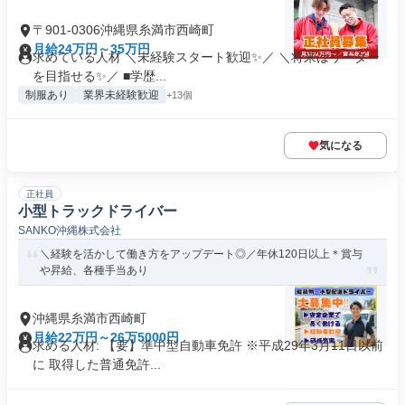
〒901-0306沖縄県糸満市西崎町
月給24万円～35万円
求めている人材 ＼未経験スタート歓迎✨／ ＼将来はリーダー
を目指せる✨／ ■学歴...
制服あり
業界未経験歓迎
+13個
気になる
正社員
小型トラックドライバー
SANKO沖縄株式会社
＼経験を活かして働き方をアップデート◎／年休120日以上＊賞与
や昇給、各種手当あり
沖縄県糸満市西崎町
月給22万円～26万5000円
求める人材: 【要】準中型自動車免許 ※平成29年3月11日以前
に 取得した普通免許...