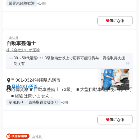
業界未経験歓迎
+14個
気になる
正社員
自動車整備士
株式会社おなが運輸
30～50代活躍中！3級整備士以上で応募可能◎賞与・資格取得支援
制度有
〒901-0324沖縄県糸満市
月給18万円以上
応募資格 ■ 自動車整備士（3級） ■ 大型自動車免許あれば尚可
■ 経験は問いません...
制服あり
資格取得支援あり
+8個
気になる
正社員