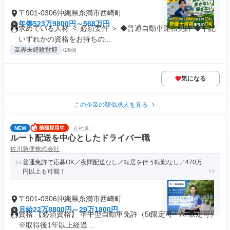
〒901-0306沖縄県糸満市西崎町
年俸523万9800円～568万円
求めている人材 ＜ 必須要件 ＞ ◆普通自動車運転免許 ◆下記
いずれかの資格をお持ちの...
業界未経験歓迎
+26個
気になる
この企業の類似求人を見る
NEW
正社員
ルート配送を中心としたドライバー職
佐川急便株式会社
普通免許で応募OK／夜間配送なし／転居を伴う転勤なし／470万
円以上も可能！
〒901-0306沖縄県糸満市西崎町
月給22万8800円～29万1800円
資格 【必須資格】 準中型自動車免許（5t限定可・AT限定可）
※取得後1年以上経過 ...