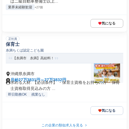
は二級自動車整備士以上...
業界未経験歓迎
+27個
気になる
正社員
保育士
糸満ちくば認定こども園
【糸満市 糸満】高給料！
沖縄県糸満市
月給27万3831円～27万3832円
求める人材: 【必須条件】 ・保育士資格をお持ちの方 ・保育
士資格取得見込みの方 ...
即日勤務OK
残業なし
気になる
この企業の類似求人を見る