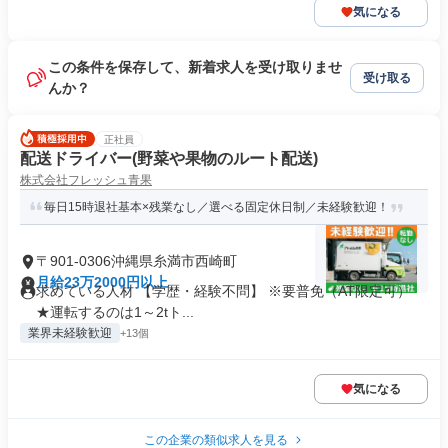
気になる
この条件を保存して、新着求人を受け取りませ
受け取る
んか？
正社員
配送ドライバー(野菜や果物のルート配送)
株式会社フレッシュ青果
毎日15時退社基本×残業なし／選べる固定休日制／未経験歓迎！
〒901-0306沖縄県糸満市西崎町
月給23万2000円以上
求めている人材 【学歴・経験不問】 ※要普免（AT限定可）
★運転するのは1～2tト...
業界未経験歓迎
+13個
気になる
この企業の類似求人を見る