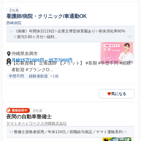
正社員
看護師/病院・クリニック/車通勤OK
西崎病院
《病棟》年間休日119日✨企業主導型保育園あり✨有休消化率80%
✨賞与3.80ヶ月分✨福利...
沖縄県糸満市
月給25万1000円～35万7000円
【応募資格】 正看護師 【メリット】 #長期 #学歴不問 #経験
者歓迎 #ブランクO...
学歴不問
経験者歓迎
+1個
気になる
正社員
夜間の自動車整備士
ヤマトオートワークス沖縄株式会社
整備士資格者採用／年休124日／前職給与保証／ヤマト運輸系列