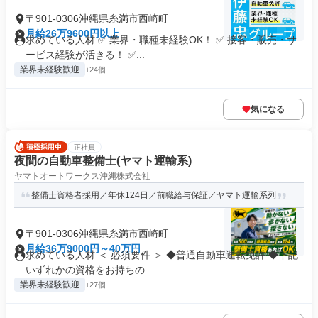
〒901-0306沖縄県糸満市西崎町
月給26万9600円以上
求めている人材 ✅ 業界・職種未経験OK！ ✅ 接客・販売・サ
ービス経験が活きる！ ✅...
業界未経験歓迎
+24個
気になる
正社員
夜間の自動車整備士(ヤマト運輸系)
ヤマトオートワークス沖縄株式会社
整備士資格者採用／年休124日／前職給与保証／ヤマト運輸系列
〒901-0306沖縄県糸満市西崎町
月給36万9000円～40万円
求めている人材 ＜ 必須要件 ＞ ◆普通自動車運転免許 ◆下記
いずれかの資格をお持ちの...
業界未経験歓迎
+27個