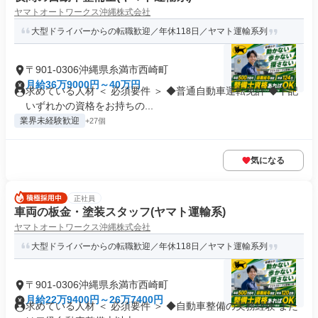
ヤマトオートワークス沖縄株式会社
大型ドライバーからの転職歓迎／年休118日／ヤマト運輸系列
〒901-0306沖縄県糸満市西崎町
月給36万9000円～40万円
求めている人材 ＜ 必須要件 ＞ ◆普通自動車運転免許 ◆下記
いずれかの資格をお持ちの...
業界未経験歓迎
+27個
気になる
正社員
車両の板金・塗装スタッフ(ヤマト運輸系)
ヤマトオートワークス沖縄株式会社
大型ドライバーからの転職歓迎／年休118日／ヤマト運輸系列
〒901-0306沖縄県糸満市西崎町
月給22万9400円～26万7400円
求めている人材 ＜ 必須要件 ＞ ◆自動車整備の実務経験 また