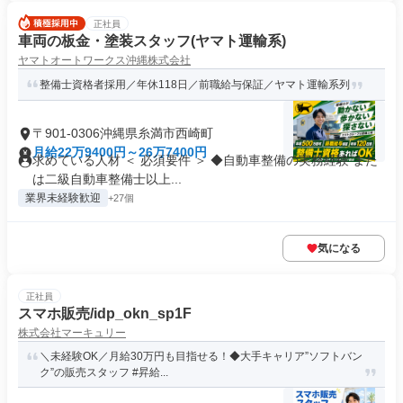
正社員
車両の板金・塗装スタッフ(ヤマト運輸系)
ヤマトオートワークス沖縄株式会社
整備士資格者採用／年休118日／前職給与保証／ヤマト運輸系列
〒901-0306沖縄県糸満市西崎町
月給22万9400円～26万7400円
求めている人材 ＜ 必須要件 ＞ ◆自動車整備の実務経験 また
は二級自動車整備士以上...
業界未経験歓迎
+27個
気になる
正社員
スマホ販売/idp_okn_sp1F
株式会社マーキュリー
＼未経験OK／月給30万円も目指せる！◆大手キャリア”ソフトバン
ク”の販売スタッフ #昇給...