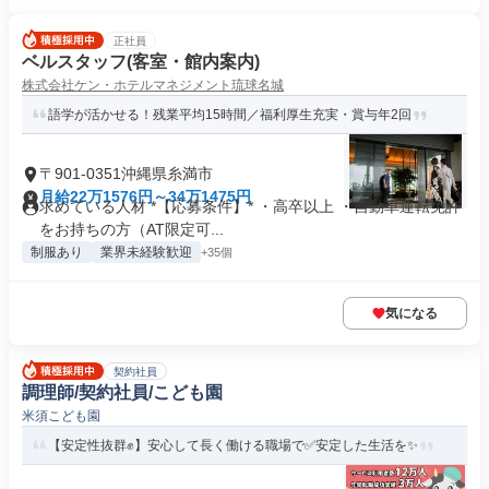
正社員
ベルスタッフ(客室・館内案内)
株式会社ケン・ホテルマネジメント琉球名城
語学が活かせる！残業平均15時間／福利厚生充実・賞与年2回
〒901-0351沖縄県糸満市
月給22万1576円～34万1475円
求めている人材 *【応募条件】* ・高卒以上 ・自動車運転免許
をお持ちの方（AT限定可...
制服あり
業界未経験歓迎
+35個
気になる
契約社員
調理師/契約社員/こども園
米須こども園
【安定性抜群✊️】安心して長く働ける職場で✅️安定した生活を✨