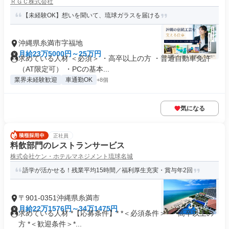
ＲＧＣ株式会社
【未経験OK】想いを聞いて、琉球ガラスを届ける
沖縄県糸満市字福地
月給23万5000円～25万円
求めている人材 ＜必須＞ ・高卒以上の方 ・普通自動車免許
（AT限定可） ・PCの基本...
業界未経験歓迎
車通勤OK
+8個
気になる
正社員
料飲部門のレストランサービス
株式会社ケン・ホテルマネジメント琉球名城
語学が活かせる！残業平均15時間／福利厚生充実・賞与年2回
〒901-0351沖縄県糸満市
月給22万1576円～34万1475円
求めている人材 *【応募条件】* *＜必須条件＞* ・高卒以上の
方 *＜歓迎条件＞*...