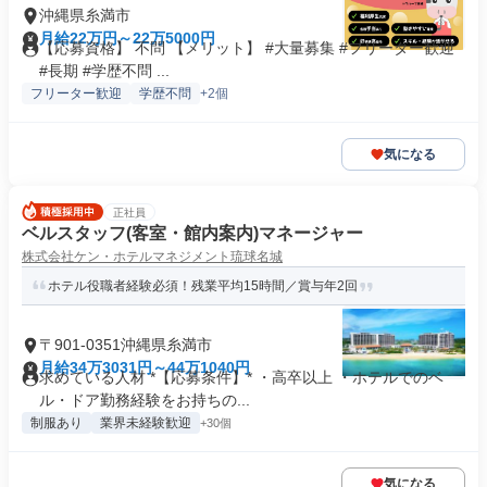
沖縄県糸満市
月給22万円～22万5000円
【応募資格】 不問 【メリット】 #大量募集 #フリーター歓迎
#長期 #学歴不問 ...
フリーター歓迎
学歴不問
+2個
気になる
正社員
ベルスタッフ(客室・館内案内)マネージャー
株式会社ケン・ホテルマネジメント琉球名城
ホテル役職者経験必須！残業平均15時間／賞与年2回
〒901-0351沖縄県糸満市
月給34万3031円～44万1040円
求めている人材 *【応募条件】* ・高卒以上 ・ホテルでのベ
ル・ドア勤務経験をお持ちの...
制服あり
業界未経験歓迎
+30個
気になる