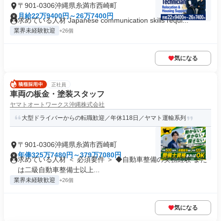
〒901-0306沖縄県糸満市西崎町
月給22万9400円～26万7400円
求めている人材 Japanese communication skills requi...
業界未経験歓迎
+26個
気になる
正社員
車両の板金・塗装スタッフ
ヤマトオートワークス沖縄株式会社
大型ドライバーからの転職歓迎／年休118日／ヤマト運輸系列
〒901-0306沖縄県糸満市西崎町
年俸325万7480円～379万7080円
求めている人材 ＜ 必須要件 ＞ ◆自動車整備の実務経験 また
は二級自動車整備士以上...
業界未経験歓迎
+26個
気になる