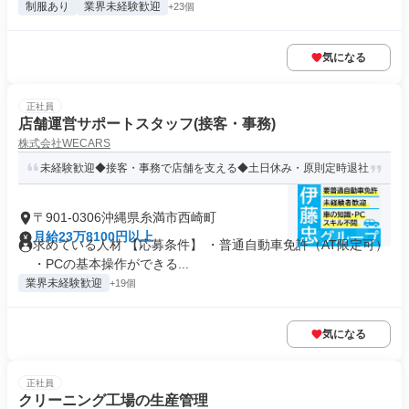
制服あり
業界未経験歓迎
+23個
気になる
正社員
店舗運営サポートスタッフ(接客・事務)
株式会社WECARS
未経験歓迎◆接客・事務で店舗を支える◆土日休み・原則定時退社
〒901-0306沖縄県糸満市西崎町
月給23万8100円以上
求めている人材 【応募条件】 ・普通自動車免許（AT限定可）
・PCの基本操作ができる...
業界未経験歓迎
+19個
気になる
正社員
クリーニング工場の生産管理