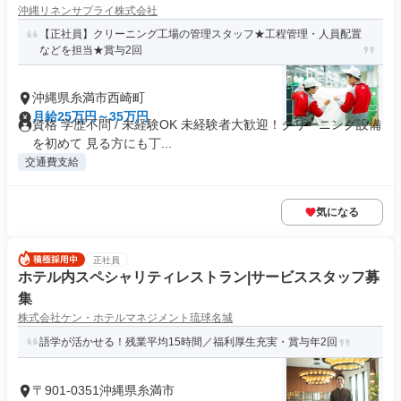
沖縄リネンサプライ株式会社
【正社員】クリーニング工場の管理スタッフ★工程管理・人員配置
などを担当★賞与2回
沖縄県糸満市西崎町
月給25万円～35万円
資格 学歴不問 / 未経験OK 未経験者大歓迎！クリーニング設備
を初めて 見る方にも丁...
交通費支給
気になる
正社員
ホテル内スペシャリティレストラン|サービススタッフ募
集
株式会社ケン・ホテルマネジメント琉球名城
語学が活かせる！残業平均15時間／福利厚生充実・賞与年2回
〒901-0351沖縄県糸満市