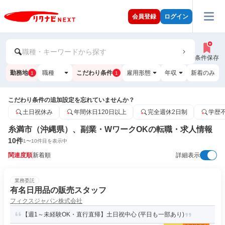
会員登録
ログイン
職種・キーワードから探す
条件保存
勤務地
職種
こだわり条件
雇用形態
年収
新着のみ
1
1
こだわり条件の追加設定を忘れていませんか？
土日祝休み
年間休日120日以上
完全週休2日制
学歴
糸満市（沖縄県）、副業・WワークOKの転職・求人情報
10
件
1
〜
10
件目を表示中
関連度順
新着順
詳細表示
業務委託
有名日用品の販売スタッフ
フィクスジャパン株式会社
【週1～未経験OK・直行直帰】土日祝中心 (平日も一部あり)