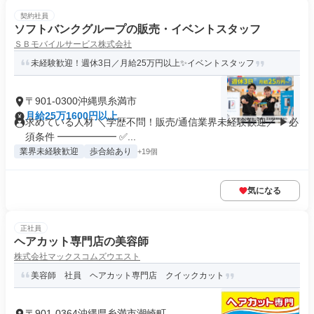
契約社員
ソフトバンクグループの販売・イベントスタッフ
ＳＢモバイルサービス株式会社
未経験歓迎！週休3日／月給25万円以上✨イベントスタッフ
〒901-0300沖縄県糸満市
月給25万1600円以上
求めている人材 ＼学歴不問！販売/通信業界未経験歓迎／ ▶必
須条件 ━━━━━━ ✅...
業界未経験歓迎
歩合給あり
+19個
気になる
正社員
ヘアカット専門店の美容師
株式会社マックスコムズウエスト
美容師 社員 ヘアカット専門店 クイックカット
〒901-0364沖縄県糸満市潮崎町