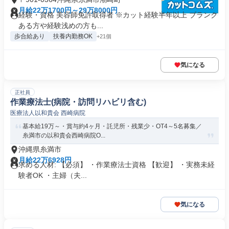
月給22万1700円～29万8000円
経験・資格 美容師免許取得者 ※カット経験半年以上 ブランク
ある方や経験浅めの方も...
歩合給あり
扶養内勤務OK
+21個
気になる
正社員
作業療法士(病院・訪問リハビリ含む)
医療法人以和貴会 西崎病院
基本給19万～・賞与約4ヶ月・託児所・残業少・OT4～5名募集／
糸満市の以和貴会西崎病院O...
沖縄県糸満市
月給22万6928円
求める人材: 【必須】 ・作業療法士資格 【歓迎】 ・実務未経
験者OK ・主婦（夫...
気になる