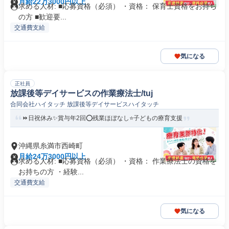
月給22万3000円以上
求める人材: ■応募資格（必須） ・資格： 保育士資格をお持ち
の方 ■歓迎要...
交通費支給
気になる
正社員
放課後等デイサービスの作業療法士/tuj
合同会社ハイタッチ 放課後等デイサービスハイタッチ
⏩️日祝休み✨賞与年2回⭕残業ほぼなし⭐子どもの療育支援
沖縄県糸満市西崎町
月給24万3000円以上
求める人材: ■応募資格（必須） ・資格： 作業療法士の資格を
お持ちの方 ・経験...
交通費支給
気になる