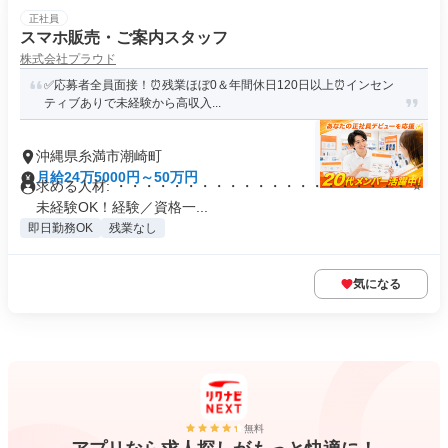
正社員
スマホ販売・ご案内スタッフ
株式会社プラウド
✅応募者全員面接！⏰残業ほぼ0＆年間休日120日以上⏰インセン
ティブありで未経験から高収入...
沖縄県糸満市潮崎町
月給24万5000円～50万円
求める人材: ・・・・・・・・・・・・・・・・・・・・・ ⭐
未経験OK！経験／資格一...
即日勤務OK
残業なし
気になる
無料