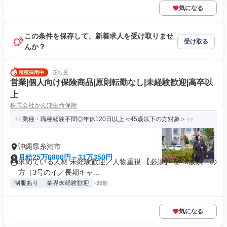
気になる
この条件を保存して、新着求人を受け取りませ
受け取る
んか？
正社員
営業|個人向け保険商品|原則転勤なし|未経験歓迎|高卒以
上
株式会社かんぽ生命保険
業種・職種経験不問◎年休120日以上＜45歳以下の方対象＞
沖縄県糸満市
月給25万6800円～31万350円
求めている人材 未経験歓迎／人物重視 【必須】 ◎45歳以下の
方（3号のイ／長期キャ...
制服あり
業界未経験歓迎
+36個
気になる