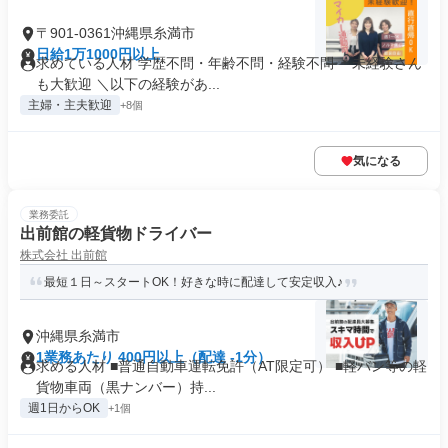
〒901-0361沖縄県糸満市
日給1万1000円以上
求めている人材 学歴不問・年齢不問・経験不問 ＊未経験さん
も大歓迎 ＼以下の経験があ...
主婦・主夫歓迎
+8個
気になる
業務委託
出前館の軽貨物ドライバー
株式会社 出前館
最短１日～スタートOK！好きな時に配達して安定収入♪
沖縄県糸満市
1業務あたり 400円以上（配達 -1分）
求める人材 ■普通自動車運転免許（AT限定可） ■軽バン等の軽
貨物車両（黒ナンバー）持...
週1日からOK
+1個