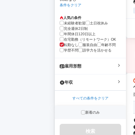
条件をクリア
人気の条件
未経験者歓迎
土日祝休み
完全週休2日制
年間休日120日以上
在宅勤務（リモートワーク）OK
転勤なし
服装自由
年齢不問
学歴不問
語学力を活かせる
雇用形態
年収
すべての条件をクリア
新着のみ
検索