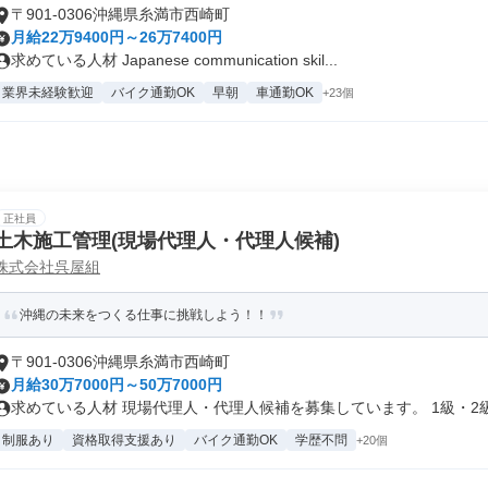
〒901-0306沖縄県糸満市西崎町
月給22万9400円～26万7400円
求めている人材 Japanese communication skil...
業界未経験歓迎
バイク通勤OK
早朝
車通勤OK
+23個
正社員
土木施工管理(現場代理人・代理人候補)
株式会社呉屋組
沖縄の未来をつくる仕事に挑戦しよう！！
〒901-0306沖縄県糸満市西崎町
月給30万7000円～50万7000円
求めている人材 現場代理人・代理人候補を募集しています。 1級・2級土
制服あり
資格取得支援あり
バイク通勤OK
学歴不問
+20個