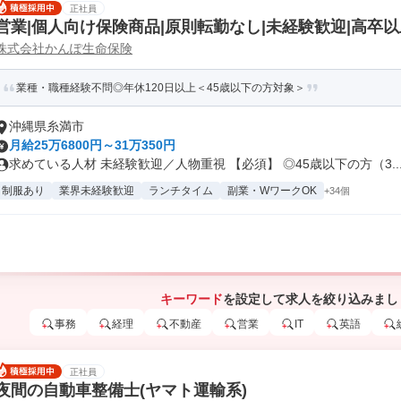
正社員
営業|個人向け保険商品|原則転勤なし|未経験歓迎|高卒以
株式会社かんぽ生命保険
業種・職種経験不問◎年休120日以上＜45歳以下の方対象＞
沖縄県糸満市
月給25万6800円～31万350円
求めている人材 未経験歓迎／人物重視 【必須】 ◎45歳以下の方（3..
制服あり
業界未経験歓迎
ランチタイム
副業・WワークOK
+34個
キーワード
を設定して求人を絞り込みまし
事務
経理
不動産
営業
IT
英語
正社員
夜間の自動車整備士(ヤマト運輸系)