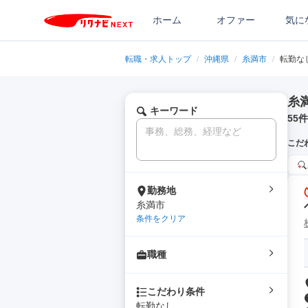
ホーム
オファー
気に
転職・求人トップ
/
沖縄県
/
糸満市
/
転勤な
糸
キーワード
55
件
こだ
勤務地
糸満市
条件をクリア
職種
こだわり条件
転勤なし