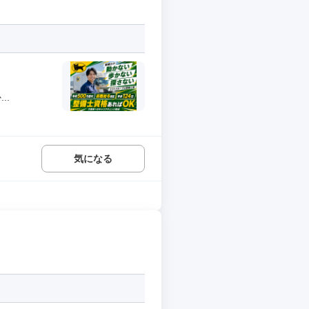
..
気になる