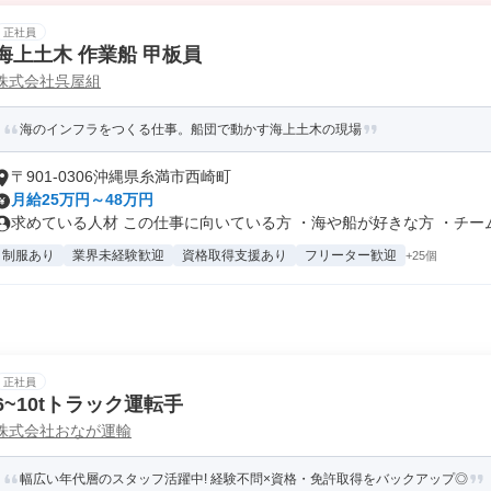
正社員
海上土木 作業船 甲板員
株式会社呉屋組
海のインフラをつくる仕事。船団で動かす海上土木の現場
〒901-0306沖縄県糸満市西崎町
月給25万円～48万円
求めている人材 この仕事に向いている方 ・海や船が好きな方 ・チーム.
制服あり
業界未経験歓迎
資格取得支援あり
フリーター歓迎
+25個
正社員
6~10tトラック運転手
株式会社おなが運輸
幅広い年代層のスタッフ活躍中! 経験不問×資格・免許取得をバックアップ◎