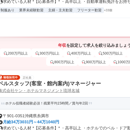
求めている人材 *【応募条件】* ・高卒以上 ・自動車運転免許をお持ち.
制服あり
業界未経験歓迎
主婦・主夫歓迎
フリーター歓迎
+33個
年収
を設定して求人を絞り込みましょ
200万円以上
300万円以上
400万円以上
500万円以上
800万円以上
900万円以上
1000
正社員
ベルスタッフ(客室・館内案内)マネージャー
株式会社ケン・ホテルマネジメント琉球名城
ホテル役職者経験必須！残業平均15時間／賞与年2回
〒901-0351沖縄県糸満市
月給34万3031円～44万1040円
求めている人材 *【応募条件】* ・高卒以上 ・ホテルでのベル・ドア勤.