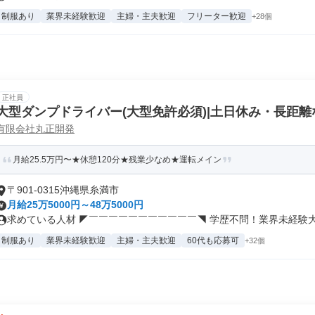
制服あり
業界未経験歓迎
主婦・主夫歓迎
フリーター歓迎
+28個
正社員
大型ダンプドライバー(大型免許必須)|土日休み・長距離
有限会社丸正開発
月給25.5万円〜★休憩120分★残業少なめ★運転メイン
〒901-0315沖縄県糸満市
月給25万5000円～48万5000円
求めている人材 ◤￣￣￣￣￣￣￣￣￣￣￣◥ 学歴不問！業界未経験大歓
制服あり
業界未経験歓迎
主婦・主夫歓迎
60代も応募可
+32個