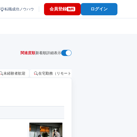
会員登録
ログイン
転職成功ノウハウ
無料
関連度順
新着順
詳細表示
未経験者歓迎
在宅勤務（リモートワーク）OK
家賃補助・住宅手当