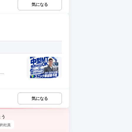
気になる
..
気になる
ょう
約社員