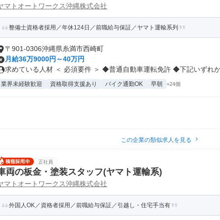
ヤマトオートワークス沖縄株式会社
整備士資格者採用／年休124日／前職給与保証／ヤマト運輸系列
〒901-0306沖縄県糸満市西崎町
月給36万9000円～40万円
求めている人材 ＜ 必須要件 ＞ ◆普通自動車運転免許 ◆下記いずれか.
業界未経験歓迎
資格取得支援あり
バイク通勤OK
早朝
+24個
この企業の類似求人を見る
正社員
車両の板金・塗装スタッフ(ヤマト運輸系)
ヤマトオートワークス沖縄株式会社
外国人OK／資格者採用／前職給与保証／引越し・住宅手当有