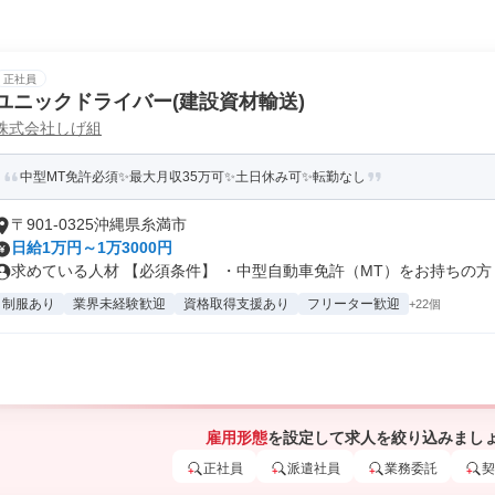
正社員
ユニックドライバー(建設資材輸送)
株式会社しげ組
中型MT免許必須✨最大月収35万可✨土日休み可✨転勤なし
〒901-0325沖縄県糸満市
日給1万円～1万3000円
求めている人材 【必須条件】 ・中型自動車免許（MT）をお持ちの方 .
制服あり
業界未経験歓迎
資格取得支援あり
フリーター歓迎
+22個
雇用形態
を設定して求人を絞り込みまし
正社員
派遣社員
業務委託
契