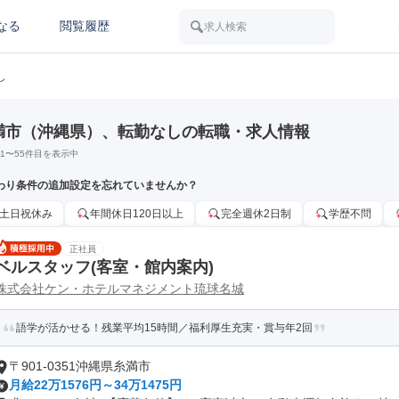
なる
閲覧履歴
求人検索
し
満市（沖縄県）、転勤なしの転職・求人情報
1
〜
55
件目を表示中
わり条件の追加設定を忘れていませんか？
土日祝休み
年間休日120日以上
完全週休2日制
学歴不問
正社員
ベルスタッフ(客室・館内案内)
株式会社ケン・ホテルマネジメント琉球名城
語学が活かせる！残業平均15時間／福利厚生充実・賞与年2回
〒901-0351沖縄県糸満市
月給22万1576円～34万1475円