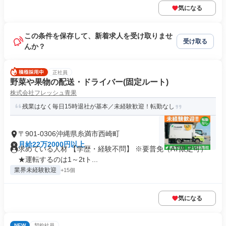
気になる
この条件を保存して、新着求人を受け取りませ
受け取る
んか？
正社員
野菜や果物の配送・ドライバー(固定ルート)
株式会社フレッシュ青果
残業はなく毎日15時退社が基本／未経験歓迎！転勤なし
〒901-0306沖縄県糸満市西崎町
月給22万2000円以上
求めている人材 【学歴・経験不問】 ※要普免（AT限定可）
★運転するのは1～2tト...
業界未経験歓迎
+15個
気になる
NEW
契約社員