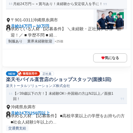
月給24万円～＋賞与あり！未経験から安定収入を手に！
〒901-0311沖縄県糸満市
月給24万円～30万円
求めている人材 【応募条件】 ＼未経験・正社員デビュー歓
迎！／ ■ 学歴不問 ■ 経...
制服あり
業界未経験歓迎
+25個
気になる
NEW
正社員
楽天モバイル直営店のショップスタッフ(面接1回)
楽天トータルソリューションズ株式会社
【✅39歳以下の方！】未経験OK✨外国籍の方はN2以上／面接1
回！
沖縄県糸満市
月給24万5250円以上
求める人材: 【応募条件】 ■高校卒業以上の学歴をお持ちの方
■社会人経験1年以上の...
交通費支給