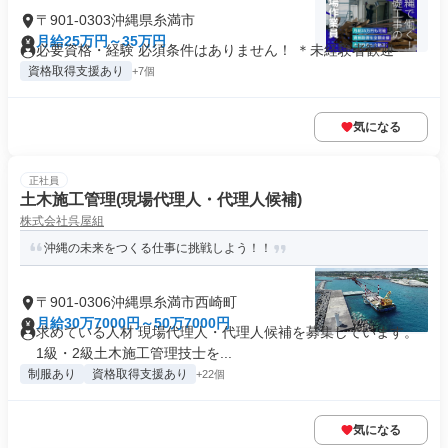
〒901-0303沖縄県糸満市
月給25万円～35万円
必要資格・経験 必須条件はありません！ ＊未経験者歓迎
資格取得支援あり
+7個
気になる
正社員
土木施工管理(現場代理人・代理人候補)
株式会社呉屋組
沖縄の未来をつくる仕事に挑戦しよう！！
〒901-0306沖縄県糸満市西崎町
月給30万7000円～50万7000円
求めている人材 現場代理人・代理人候補を募集しています。
1級・2級土木施工管理技士を...
制服あり
資格取得支援あり
+22個
気になる