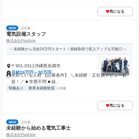
気になる
NEW
正社員
電気設備スタッフ
株式会社Flashine
未経験から月給24万円スタート！資格取得で収入アップも可能◎
〒901-0311沖縄県糸満市
月給24万円～30万円
求めている人材 【応募条件】 ＼未経験・正社員デビュー歓
迎！／ ■ 学歴不問 ■ 経...
制服あり
業界未経験歓迎
+25個
気になる
NEW
正社員
未経験から始める電気工事士
株式会社Flashine