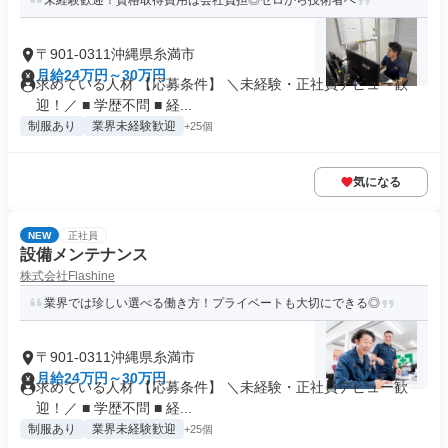
未経験歓迎！資格取得費用は会社負担◎ゼロから技術者へ
〒901-0311沖縄県糸満市
月給24万円～30万円
求めている人材 【応募条件】 ＼未経験・正社員デビュー歓
迎！／ ■ 学歴不問 ■ 経...
制服あり
業界未経験歓迎
+25個
気になる
NEW
正社員
設備メンテナンス
株式会社Flashine
業界では珍しい選べる働き方！プライベートも大切にできる◎
〒901-0311沖縄県糸満市
月給24万円～30万円
求めている人材 【応募条件】 ＼未経験・正社員デビュー歓
迎！／ ■ 学歴不問 ■ 経...
制服あり
業界未経験歓迎
+25個