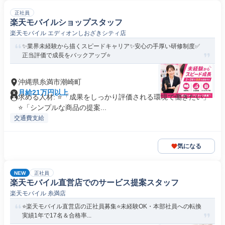
正社員
楽天モバイルショップスタッフ
楽天モバイル エディオンしおざきシティ店
✨業界未経験から描くスピードキャリア✨安心の手厚い研修制度✅
正当評価で成長をバックアップ⭐
沖縄県糸満市潮崎町
月給21万円以上
求める人材: ⭐「成果をしっかり評価される環境で働きたい」
⭐「シンプルな商品の提案...
交通費支給
気になる
NEW
正社員
楽天モバイル直営店でのサービス提案スタッフ
楽天モバイル 糸満店
⭐️楽天モバイル直営店の正社員募集⭐️未経験OK・本部社員への転換
実績1年で17名＆合格率...