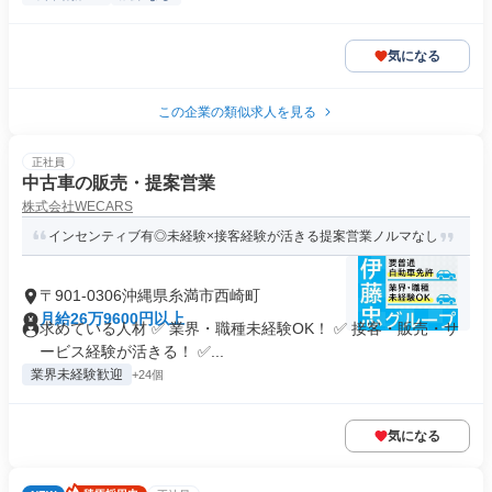
気になる
この企業の類似求人を見る
正社員
中古車の販売・提案営業
株式会社WECARS
インセンティブ有◎未経験×接客経験が活きる提案営業ノルマなし
〒901-0306沖縄県糸満市西崎町
月給26万9600円以上
求めている人材 ✅ 業界・職種未経験OK！ ✅ 接客・販売・サ
ービス経験が活きる！ ✅...
業界未経験歓迎
+24個
気になる