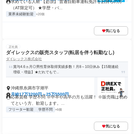
求めている人材 【必須】 普通自動車運転免許をお持ちの方
（AT限定可） ★学歴・パ...
業界未経験歓迎
+20個
気になる
正社員
ダイレックスの販売スタッフ(転居を伴う転勤なし)
ダイレックス株式会社
賞与4.6ヵ月◎男性育休取得実績多数！月8～10日休み【15期連続
増収・増益】★だれでもで...
沖縄県糸満市字潮平
月給17万3200円～25万5500円
応募資格 学歴不問 ※中卒や高卒の方も活躍！ ※販売職は初め
てという方、歓迎します。...
フリーター歓迎
学歴不問
+6個
気になる