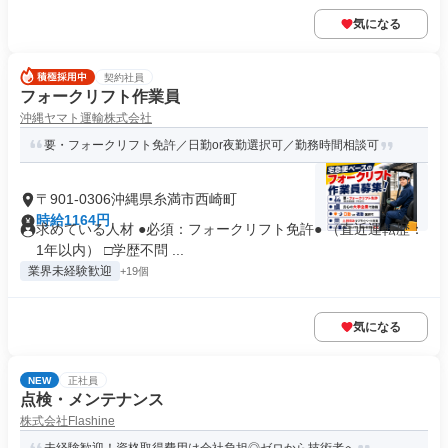
気になる
契約社員
フォークリフト作業員
沖縄ヤマト運輸株式会社
要・フォークリフト免許／日勤or夜勤選択可／勤務時間相談可
〒901-0306沖縄県糸満市西崎町
時給1164円
求めている人材 ●必須：フォークリフト免許● （直近運転歴：
1年以内） □学歴不問 ...
業界未経験歓迎
+19個
気になる
NEW
正社員
点検・メンテナンス
株式会社Flashine