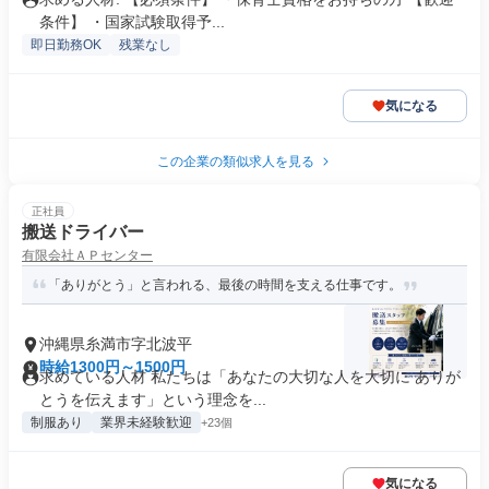
条件】 ・国家試験取得予...
即日勤務OK
残業なし
気になる
この企業の類似求人を見る
正社員
搬送ドライバー
有限会社ＡＰセンター
「ありがとう」と言われる、最後の時間を支える仕事です。
沖縄県糸満市字北波平
時給1300円～1500円
求めている人材 私たちは「あなたの大切な人を大切に ありが
とうを伝えます」という理念を...
制服あり
業界未経験歓迎
+23個
気になる