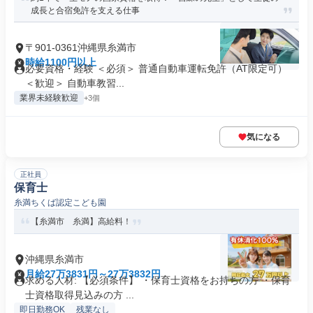
成長と合宿免許を支える仕事
〒901-0361沖縄県糸満市
時給1100円以上
必要資格・経験 ＜必須＞ 普通自動車運転免許（AT限定可）
＜歓迎＞ 自動車教習...
業界未経験歓迎
+3個
気になる
正社員
保育士
糸満ちくば認定こども園
【糸満市 糸満】高給料！
沖縄県糸満市
月給27万3831円～27万3832円
求める人材: 【必須条件】 ・保育士資格をお持ちの方 ・保育
士資格取得見込みの方 ...
即日勤務OK
残業なし