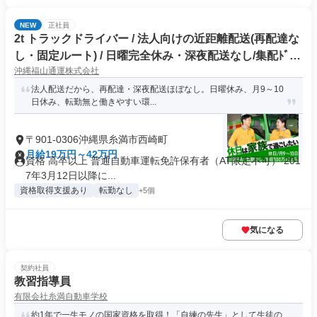
NEW
正社員
2t トラックドライバー / 法人向けの近距離配送(再配達な
し・固定ルート) / 日曜完全休み・深夜配送なし/集配ﾄﾞﾗｲ
沖縄福山通運株式会社
ﾊﾞｰ2t(正社員)
法人配送だから、再配達・深夜配送ほぼなし。日曜休み、月9～10
日休み、転勤無と働きやすい環...
〒901-0306沖縄県糸満市西崎町
月給19万円～42万円
資格 高卒以上 普通自動車運転免許保有者（AT限定不可） 201
7年3月12日以降に...
資格取得支援あり
転勤なし
+5個
気になる
契約社員
教習指導員
有限会社糸満自動車学校
約1年で一生モノの国家資格を取得！「自練の先生」として生徒の