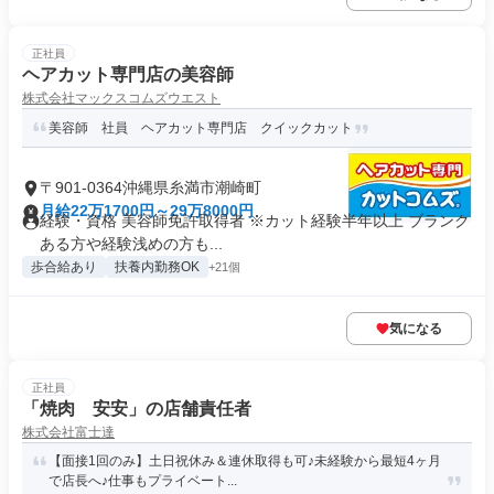
正社員
ヘアカット専門店の美容師
株式会社マックスコムズウエスト
美容師 社員 ヘアカット専門店 クイックカット
〒901-0364沖縄県糸満市潮崎町
月給22万1700円～29万8000円
経験・資格 美容師免許取得者 ※カット経験半年以上 ブランク
ある方や経験浅めの方も...
歩合給あり
扶養内勤務OK
+21個
気になる
正社員
「焼肉 安安」の店舗責任者
株式会社富士達
【面接1回のみ】土日祝休み＆連休取得も可♪未経験から最短4ヶ月
で店長へ♪仕事もプライベート...