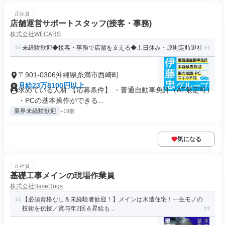
正社員
店舗運営サポートスタッフ(接客・事務)
株式会社WECARS
未経験歓迎◆接客・事務で店舗を支える◆土日休み・原則定時退社
〒901-0306沖縄県糸満市西崎町
月給23万8100円以上
求めている人材 【応募条件】 ・普通自動車免許（AT限定可）
・PCの基本操作ができる...
業界未経験歓迎
+19個
気になる
正社員
基礎工事メインの現場作業員
株式会社BaseDogs
【必須資格なし＆未経験者歓迎！】メインは木造住宅！一生モノの
技術を伝授／賞与年2回＆昇給も...