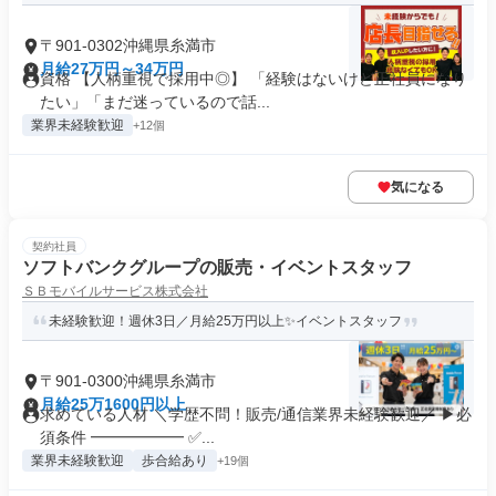
〒901-0302沖縄県糸満市
月給27万円～34万円
資格 【人柄重視で採用中◎】 「経験はないけど正社員になり
たい」「まだ迷っているので話...
業界未経験歓迎
+12個
気になる
契約社員
ソフトバンクグループの販売・イベントスタッフ
ＳＢモバイルサービス株式会社
未経験歓迎！週休3日／月給25万円以上✨イベントスタッフ
〒901-0300沖縄県糸満市
月給25万1600円以上
求めている人材 ＼学歴不問！販売/通信業界未経験歓迎／ ▶必
須条件 ━━━━━━ ✅...
業界未経験歓迎
歩合給あり
+19個