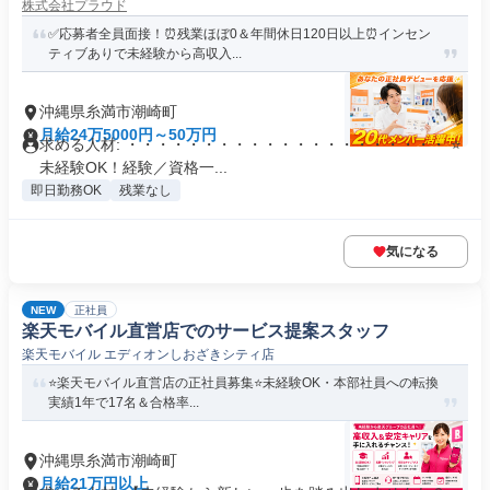
株式会社プラウド
✅応募者全員面接！⏰残業ほぼ0＆年間休日120日以上⏰インセン
ティブありで未経験から高収入...
沖縄県糸満市潮崎町
月給24万5000円～50万円
求める人材: ・・・・・・・・・・・・・・・・・・・・・ ⭐
未経験OK！経験／資格一...
即日勤務OK
残業なし
気になる
NEW
正社員
楽天モバイル直営店でのサービス提案スタッフ
楽天モバイル エディオンしおざきシティ店
⭐️楽天モバイル直営店の正社員募集⭐️未経験OK・本部社員への転換
実績1年で17名＆合格率...
沖縄県糸満市潮崎町
月給21万円以上