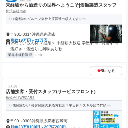
未経験から酒造りの世界へようこそ|酒類製造スタッフ
株式会社南都
⭐️南都⭐️のグループ会社上原酒造の求人です✨
〒901-0314沖縄県糸満市
月給19万円～21万円
求めている人材 ＜必須＞ 未経験大歓迎 学歴不問・資格不問
酒好き・酒造りに興味あり歓...
業界未経験歓迎
+18個
気になる
正社員
店舗接客・受付スタッフ(サービスフロント)
株式会社WECARS
未経験OK＊接客経験のある方歓迎＊平日休＊スキル給で昇給
〒901-0306沖縄県糸満市西崎町
月給23万8100円～29万7200円