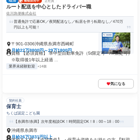
NEW
正社員
ルート配送を中心としたドライバー職
佐川急便株式会社
普通免許で応募OK／夜間配送なし／転居を伴う転勤なし／470万
円以上も可能！
〒901-0306沖縄県糸満市西崎町
月給22万8800円～29万1800円
資格 【必須資格】 準中型自動車免許（5t限定可・AT限定可）
※取得後1年以上経過 ...
業界未経験歓迎
+14個
気になる
契約社員
保育士
ちくば認定こども園
【糸満市/糸満】次年度相談OK！時間固定OK！8：00～18：00
沖縄県糸満市
月給26万3831円以上
求める人材: 【必須条件】 ・保育士資格をお持ちの方 【歓迎