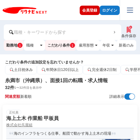
会員登録
ログイン
職種・キーワードから探す
条件保存
勤務地
職種
こだわり条件
雇用形態
年収
新着のみ
1
1
こだわり条件の追加設定を忘れていませんか？
土日祝休み
年間休日120日以上
完全週休2日制
学歴
糸満市（沖縄県）、面接1回の転職・求人情報
32
件
1
〜
32
件目を表示中
関連度順
新着順
詳細表示
正社員
海上土木 作業船 甲板員
株式会社呉屋組
海のインフラをつくる仕事。船団で動かす海上土木の現場