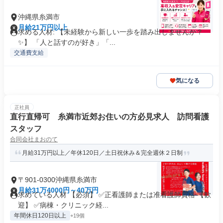
沖縄県糸満市
月給21万円以上
求める人材: 【未経験から新しい一歩を踏み出しませんか？
✨】 「人と話すのが好き」「...
交通費支給
気になる
正社員
直行直帰可 糸満市近郊お住いの方必見求人 訪問看護
スタッフ
合同会社まおのて
月給31万円以上／年休120日／土日祝休み＆完全週休２日制
〒901-0300沖縄県糸満市
月給31万4000円～40万円
求めている人材 【必須】 ✅正看護師または准看護師資格 【歓
迎】 ✅病棟・クリニック経...
年間休日120日以上
+19個