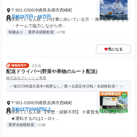
〒901-0306沖縄県糸満市西崎町
月給25万円～48万円
求めている人材 この仕事に向いている方 ・海や船が好きな方
・チームで協力しながら作...
制服あり
業界未経験歓迎
+27個
気になる
正社員
配送ドライバー(野菜や果物のルート配送)
株式会社フレッシュ青果
毎日15時退社基本×残業なし／選べる固定休日制／未経験歓迎！
〒901-0306沖縄県糸満市西崎町
月給23万2000円以上
求めている人材 【学歴・経験不問】 ※要普免（AT限定可）
★運転するのは1～2tト...
業界未経験歓迎
+13個