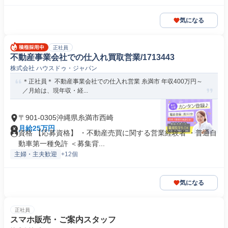
気になる
正社員
不動産事業会社での仕入れ買取営業/1713443
株式会社 ハウスドゥ・ジャパン
＊正社員＊ 不動産事業会社での仕入れ営業 糸満市 年収400万円～
／月給は、現年収・経...
〒901-0305沖縄県糸満市西崎
月給25万円
資格 【応募資格】 ・不動産売買に関する営業経験者 ・普通自
動車第一種免許 ＜募集背...
主婦・主夫歓迎
+12個
気になる
正社員
スマホ販売・ご案内スタッフ