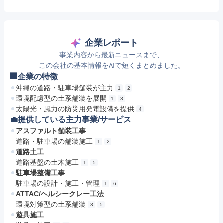
企業レポート
事業内容から最新ニュースまで、
この会社の基本情報をAIで短くまとめました。
🏢企業の特徴
沖縄の道路・駐車場舗装が主力
1
2
環境配慮型の土系舗装を展開
1
3
太陽光・風力の防災用発電設備を提供
4
💼提供している主力事業/サービス
アスファルト舗装工事
道路・駐車場の舗装施工
1
2
道路土工
道路基盤の土木施工
1
5
駐車場整備工事
駐車場の設計・施工・管理
1
6
ATTAC/ヘルシークレー工法
環境対策型の土系舗装
3
5
遊具施工