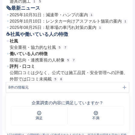
遊具の施工
1
5
🗞最新ニュース
2025年10月31日：減速帯・ハンプの案内
1
2025年10月10日：レンタカー向けアスファルト舗装の案内
1
2025年08月25日：駐車場の車汚れ対策の案内
1
☕️社風や働いている人の特徴
社風
安全重視・協力的な社風
5
7
働いている人の特徴
現場志向・連携重視の人材像
5
7
評判・口コミ
公開口コミは少なく、公式では施工品質・安全管理への評価、
外部では口コミ未掲載
5
8
8
件の情報元
1
有限会社 丸正開発 | 沖縄の道路や駐車場のアスファルト舗装、ATTAC/ヘルシークレー工法の工事
2
アスファルト舗装工事 | 有限会社 丸正開発
企業調査の内容に満足していますか？
3
ATTAC/ヘルシークレー工法 | 有限会社 丸正開発
4
防災用発電設備 | 有限会社 丸正開発
5
会社案内 | 有限会社 丸正開発
6
駐車場関連工事 | 有限会社 丸正開発
満足
不満
7
安全対策・安全管理 | 有限会社 丸正開発
8
有限会社丸正開発 電話番号 098-995-2848（糸満市） | 全国企業情報.com
上記の情報は、公開情報に基づいて作成されたものであり、当該企業の現状を完全に反映