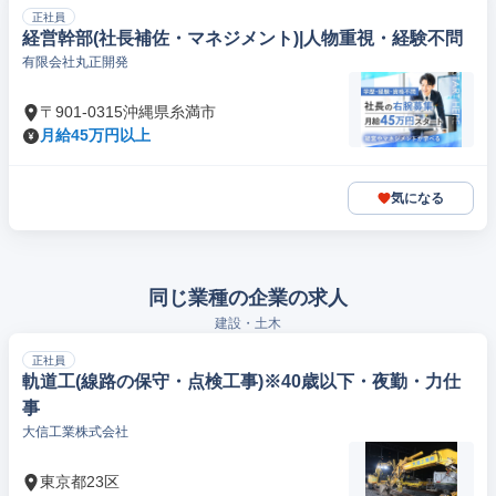
正社員
経営幹部(社長補佐・マネジメント)|人物重視・経験不問
有限会社丸正開発
〒901-0315沖縄県糸満市
月給45万円以上
気になる
同じ業種の企業の求人
建設・土木
正社員
軌道工(線路の保守・点検工事)※40歳以下・夜勤・力仕
事
大信工業株式会社
東京都23区