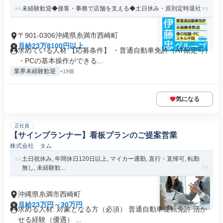
未経験歓迎◆接客・事務で店舗を支える◆土日休み・原則定時退社
〒901-0306沖縄県糸満市西崎町
月給23万8100円以上
求めている人材 【応募条件】 ・普通自動車免許（AT限定可）
・PCの基本操作ができる...
業界未経験歓迎
+19個
気になる
正社員
【サインプランナー】看板プランのご提案営業
株式会社 タム
土日祝休み, 年間休日120日以上, マイカー通勤, 直行・直帰可, 転勤
無し, 未経験歓...
沖縄県糸満市西崎町
月給23万円～30万円
求める人材: 対象となる方（必須） 普通自動車運転免許 活か
せる経験（優遇） ...