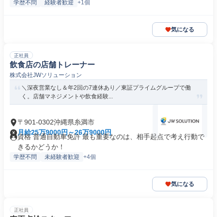
学歴不問
経験者歓迎
+1個
気になる
正社員
飲食店の店舗トレーナー
株式会社JWソリューション
＼深夜営業なし＆年2回の7連休あり／東証プライムグループで働
く。店舗マネジメントや飲食経験...
〒901-0302沖縄県糸満市
月給25万9000円～26万9000円
資格 普通自動車免許 最も重要なのは、相手起点で考え行動で
きるかどうか！
学歴不問
未経験者歓迎
+4個
気になる
正社員