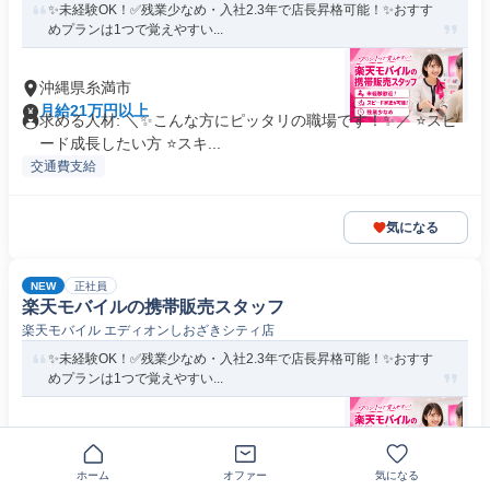
✨未経験OK！✅残業少なめ・入社2.3年で店長昇格可能！✨おすす
めプランは1つで覚えやすい...
沖縄県糸満市
月給21万円以上
求める人材: ＼✨こんな方にピッタリの職場です！✨／ ⭐スピ
ード成長したい方 ⭐スキ...
交通費支給
気になる
NEW
正社員
楽天モバイルの携帯販売スタッフ
楽天モバイル エディオンしおざきシティ店
✨未経験OK！✅残業少なめ・入社2.3年で店長昇格可能！✨おすす
めプランは1つで覚えやすい...
沖縄県糸満市潮崎町
月給21万円以上
求める人材: ＼✨こんな方にピッタリの職場です！✨／ ⭐スピ
ホーム
オファー
気になる