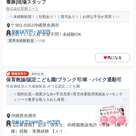
養豚|現場スタッフ
株式会社那覇ミート
未経験歓迎！｜社割あり！｜賞与あり！｜お得な手当が充実！
〒901-0352沖縄県糸満市
月給18万円～30万円
求めている人材 学歴不問 / 未経験OK
業界未経験歓迎
+15個
気になる
契約社員
保育教諭/認定こども園/ブランク可/車・バイク通勤可
社会福祉法人大成福祉会 みつる認定こども園
＜契約社員＞残業少なめ⭐手当充実⭐育児休業取得実績あり⭐モンテ
ッソーリ教育を取り入れた保育...
沖縄県糸満市
月給18万1000円～20万円
【応募資格】 必須：保育士、幼稚園教諭免許（専修・1種・2
種）経験：実務経験 【メリ...