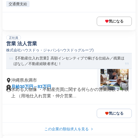
交通費支給
気になる
正社員
営業 法人営業
株式会社ハウスドゥ・ジャパン(ハウスドゥグループ)
【不動産仕入れ営業】高額インセンティブで稼げる仕組み／残業ほ
ぼなし／不動産経験者求む！
沖縄県糸満市
月給30万円～83万円
求める人物像 ・不動産売買に関する何らかの営業経験２年以
上 （用地仕入れ営業・仲介営業...
気になる
この企業の類似求人を見る