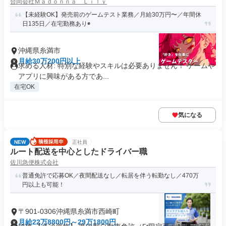
合同会社Ｍａｄｏｎｎａ Ｌｉｌｙ
【未経験OK】発売前のゲームテスト業務／月給30万円〜／年間休
日135日／在宅勤務あり◉
沖縄県糸満市
月給30万200円以上
求める人材: 特別な経験やスキルは必要ありません！ ゲームや
アプリに興味がある方であ...
在宅OK
気になる
NEW
正社員
ルート配送を中心としたドライバー職
佐川急便株式会社
普通免許で応募OK／夜間配送なし／転居を伴う転勤なし／470万
円以上も可能！
〒901-0306沖縄県糸満市西崎町
月給22万8800円～29万1800円