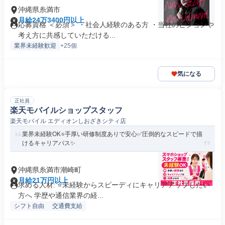
沖縄県糸満市
月給24万3400円以上
応募資格 ＜必須＞ ・社会人経験のある方 ・当社のビジョンや
考え方に共感していただける...
業界未経験歓迎
+25個
気になる
正社員
楽天モバイルショップスタッフ
楽天モバイル エディオンしおざきシティ店
業界未経験OK⭐️手厚い研修制度ありで安心✅圧倒的なスピードで描
けるキャリアパス✨
沖縄県糸満市潮崎町
月給21万円以上
求める人材: ⭐未経験からスピーディにキャリアアップしたい
方へ 学歴や通信業界の経...
シフト自由
交通費支給