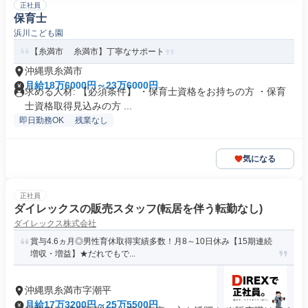
正社員
保育士
浜川こども園
【糸満市 糸満市】丁寧なサポート
沖縄県糸満市
月給18万6000円～23万6000円
求める人材: 【必須条件】 ・保育士資格をお持ちの方 ・保育
士資格取得見込みの方 ...
即日勤務OK
残業なし
気になる
正社員
ダイレックスの販売スタッフ(転居を伴う転勤なし)
ダイレックス株式会社
賞与4.6ヵ月◎男性育休取得実績多数！月8～10日休み【15期連続
増収・増益】★だれでもで...
沖縄県糸満市字潮平
月給17万3200円～25万5500円