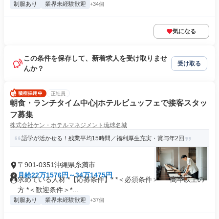
制服あり
業界未経験歓迎
+34個
気になる
この条件を保存して、新着求人を受け取りませ
受け取る
んか？
正社員
朝食・ランチタイム中心|ホテルビュッフェで接客スタッ
フ募集
株式会社ケン・ホテルマネジメント琉球名城
語学が活かせる！残業平均15時間／福利厚生充実・賞与年2回
〒901-0351沖縄県糸満市
月給22万1576円～34万1475円
求めている人材 *【応募条件】* *＜必須条件＞* ・高卒以上の
方 *＜歓迎条件＞*...
制服あり
業界未経験歓迎
+37個