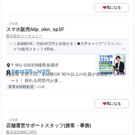
気になる
正社員
スマホ販売/idp_okn_sp1F
株式会社マーキュリー
＼未経験OK／月給30万円も目指せる！◆大手キャリア”ソフトバン
ク”の販売スタッフ #昇給...
〒901-0303沖縄県糸満市
月給20万円～30万円
資格 学歴不問／未経験OK 90％以上の社員が未経験からスタ
ート！ 頼れる同世代が多...
業界未経験歓迎
+23個
気になる
正社員
店舗運営サポートスタッフ(接客・事務)
株式会社WECARS