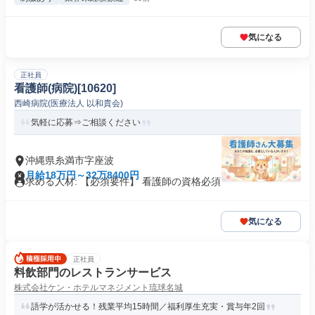
気になる
正社員
看護師(病院)[10620]
西崎病院(医療法人 以和貴会)
気軽に応募⇒ご相談ください
沖縄県糸満市字座波
月給18万円～32万8400円
求める人材: 【必須要件】 看護師の資格必須
気になる
正社員
料飲部門のレストランサービス
株式会社ケン・ホテルマネジメント琉球名城
語学が活かせる！残業平均15時間／福利厚生充実・賞与年2回