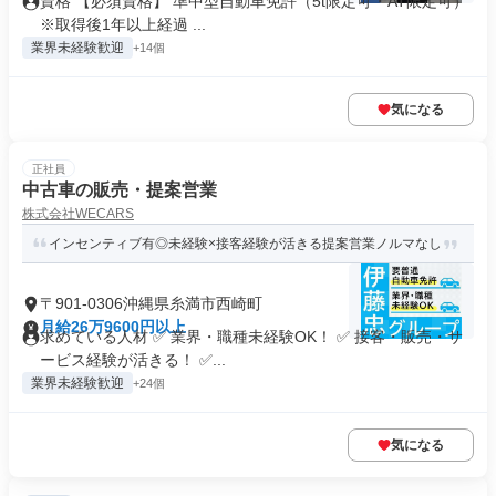
資格 【必須資格】 準中型自動車免許（5t限定可・AT限定可）
※取得後1年以上経過 ...
業界未経験歓迎
+14個
気になる
正社員
中古車の販売・提案営業
株式会社WECARS
インセンティブ有◎未経験×接客経験が活きる提案営業ノルマなし
〒901-0306沖縄県糸満市西崎町
月給26万9600円以上
求めている人材 ✅ 業界・職種未経験OK！ ✅ 接客・販売・サ
ービス経験が活きる！ ✅...
業界未経験歓迎
+24個
気になる