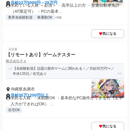
月給23万5000円～25万円
求めている人材 ＜必須＞ ・高卒以上の方 ・普通自動車免許
（AT限定可） ・PCの基本...
業界未経験歓迎
車通勤OK
+8個
気になる
正社員
【リモートあり】ゲームテスター
株式会社Ｒｅ
【未経験歓迎】話題の新作ゲームに関われる！／月給30万円〜／
年休135日／在宅あり
沖縄県糸満市
月給30万1200円以上
求める人材: ・未経験OK ・基本的なPC操作ができる方（文字
入力ができればOK） ...
在宅OK
気になる