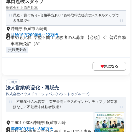
車両点検スタッフ
株式会社上原自動車
昇給・賞与あり⭐資格手当あり⭐資格取得支援充実⭐スキルアップで
きる環境⭐
沖縄県糸満市西崎町
月給19万2000円～22万円
求める人材: 学歴不問 / 経験者のみ募集 【必須】 ◇ 普通自動
車運転免許（AT...
交通費支給
気になる
正社員
法人営業/商品化・再販売
株式会社ハウスドゥ・ジャパン(ハウスドゥグループ)
「不動産仕入れ営業」 業界最高クラスのインセンティブ ／残業ほ
ぼなし／不動産未経験者歓迎！
〒901-0305沖縄県糸満市西崎
年俸300万円～800万円
資格 例外事由三号のイ 長期キャリア形成を目的とし35歳以下