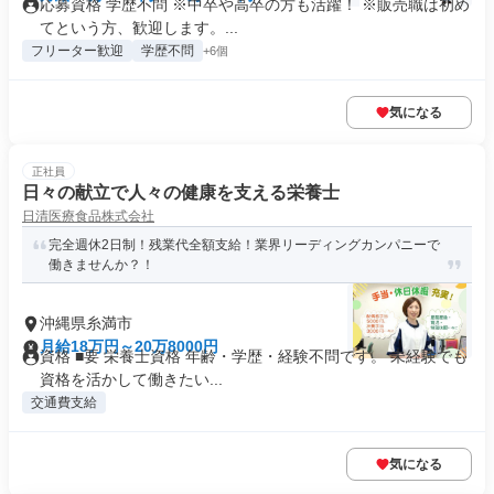
応募資格 学歴不問 ※中卒や高卒の方も活躍！ ※販売職は初め
てという方、歓迎します。...
フリーター歓迎
学歴不問
+6個
気になる
正社員
日々の献立で人々の健康を支える栄養士
日清医療食品株式会社
完全週休2日制！残業代全額支給！業界リーディングカンパニーで
働きませんか？！
沖縄県糸満市
月給18万円～20万8000円
資格 ■要 栄養士資格 年齢・学歴・経験不問です。 未経験でも
資格を活かして働きたい...
交通費支給
気になる