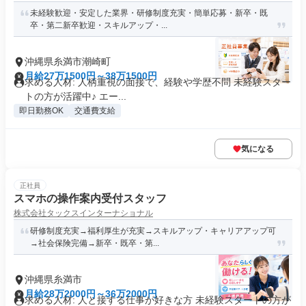
未経験歓迎・安定した業界・研修制度充実・簡単応募・新卒・既
卒・第二新卒歓迎・スキルアップ・...
沖縄県糸満市潮崎町
月給27万1500円～38万1500円
求める人材: 人柄重視の面接で、経験や学歴不問 未経験スター
トの方が活躍中♪ エー...
即日勤務OK
交通費支給
気になる
正社員
スマホの操作案内受付スタッフ
株式会社タックスインターナショナル
研修制度充実→福利厚生が充実→スキルアップ・キャリアアップ可
→社会保険完備→新卒・既卒・第...
沖縄県糸満市
月給28万2000円～36万2000円
求める人材: 人と接する仕事が好きな方 未経験スタートの方が