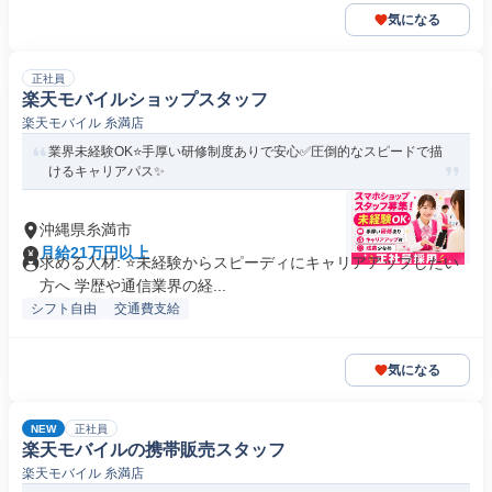
気になる
正社員
楽天モバイルショップスタッフ
楽天モバイル 糸満店
業界未経験OK⭐️手厚い研修制度ありで安心✅圧倒的なスピードで描
けるキャリアパス✨
沖縄県糸満市
月給21万円以上
求める人材: ⭐未経験からスピーディにキャリアアップしたい
方へ 学歴や通信業界の経...
シフト自由
交通費支給
気になる
NEW
正社員
楽天モバイルの携帯販売スタッフ
楽天モバイル 糸満店