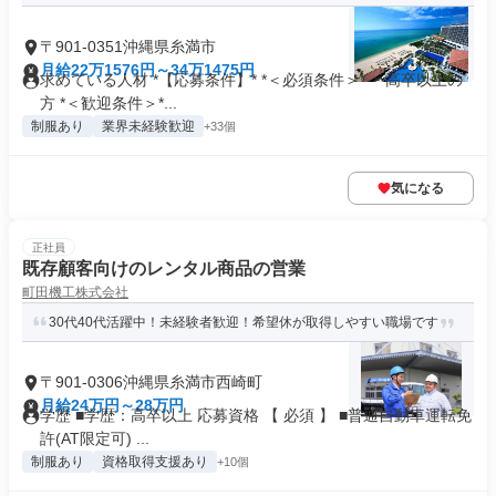
〒901-0351沖縄県糸満市
月給22万1576円～34万1475円
求めている人材 *【応募条件】* *＜必須条件＞* ・高卒以上の
方 *＜歓迎条件＞*...
制服あり
業界未経験歓迎
+33個
気になる
正社員
既存顧客向けのレンタル商品の営業
町田機工株式会社
30代40代活躍中！未経験者歓迎！希望休が取得しやすい職場です
〒901-0306沖縄県糸満市西崎町
月給24万円～28万円
学歴 ■学歴：高卒以上 応募資格 【 必須 】 ■普通自動車運転免
許(AT限定可) ...
制服あり
資格取得支援あり
+10個