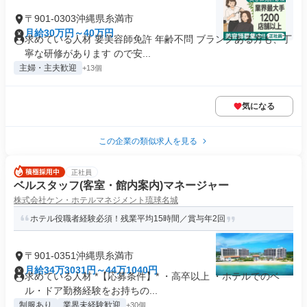
〒901-0303沖縄県糸満市
月給30万円～40万円
求めている人材 要美容師免許 年齢不問 ブランクある方も、丁
寧な研修があります ので安...
主婦・主夫歓迎
+13個
気になる
この企業の類似求人を見る
正社員
ベルスタッフ(客室・館内案内)マネージャー
株式会社ケン・ホテルマネジメント琉球名城
ホテル役職者経験必須！残業平均15時間／賞与年2回
〒901-0351沖縄県糸満市
月給34万3031円～44万1040円
求めている人材 *【応募条件】* ・高卒以上 ・ホテルでのベ
ル・ドア勤務経験をお持ちの...
制服あり
業界未経験歓迎
+30個