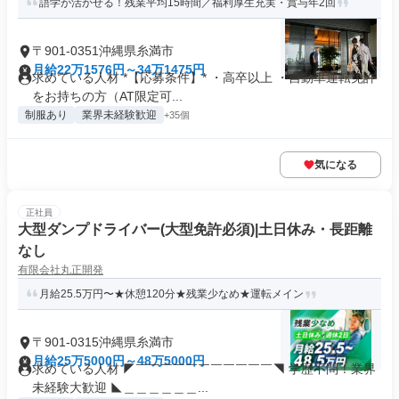
語学が活かせる！残業平均15時間／福利厚生充実・賞与年2回
〒901-0351沖縄県糸満市
月給22万1576円～34万1475円
求めている人材 *【応募条件】* ・高卒以上 ・自動車運転免許
をお持ちの方（AT限定可...
制服あり
業界未経験歓迎
+35個
気になる
正社員
大型ダンプドライバー(大型免許必須)|土日休み・長距離
なし
有限会社丸正開発
月給25.5万円〜★休憩120分★残業少なめ★運転メイン
〒901-0315沖縄県糸満市
月給25万5000円～48万5000円
求めている人材 ◤￣￣￣￣￣￣￣￣￣￣￣◥ 学歴不問！業界
未経験大歓迎 ◣＿＿＿＿＿＿...