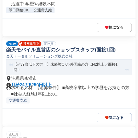
活躍中 学歴や経験不問...
即日勤務OK
交通費支給
気になる
NEW
正社員
楽天モバイル直営店のショップスタッフ(面接1回)
楽天トータルソリューションズ株式会社
【✅39歳以下の方！】未経験OK✨外国籍の方はN2以上／面接1
回！
沖縄県糸満市
月給24万5250円以上
求める人材: 【応募条件】 ■高校卒業以上の学歴をお持ちの方
■社会人経験1年以上の...
交通費支給
気になる
正社員