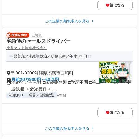
気になる
この企業の類似求人を見る
正社員
宅急便のセールスドライバー
沖縄ヤマト運輸株式会社
要普免／未経験歓迎／研修充実／年休130日
〒901-0306沖縄県糸満市西崎町
月給20万900円～60万円
求めている人材 □未経験歓迎 □学歴不問 □第二新卒・既卒・中
途歓迎 ＜必須要件＞ ...
制服あり
業界未経験歓迎
+21個
気になる
この企業の類似求人を見る