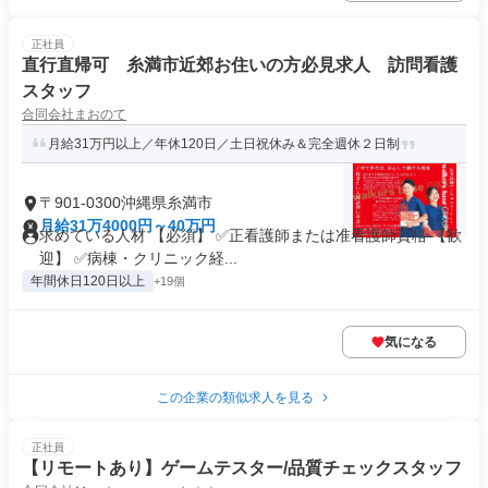
正社員
直行直帰可 糸満市近郊お住いの方必見求人 訪問看護
スタッフ
合同会社まおのて
月給31万円以上／年休120日／土日祝休み＆完全週休２日制
〒901-0300沖縄県糸満市
月給31万4000円～40万円
求めている人材 【必須】 ✅正看護師または准看護師資格 【歓
迎】 ✅病棟・クリニック経...
年間休日120日以上
+19個
気になる
この企業の類似求人を見る
正社員
【リモートあり】ゲームテスター/品質チェックスタッフ