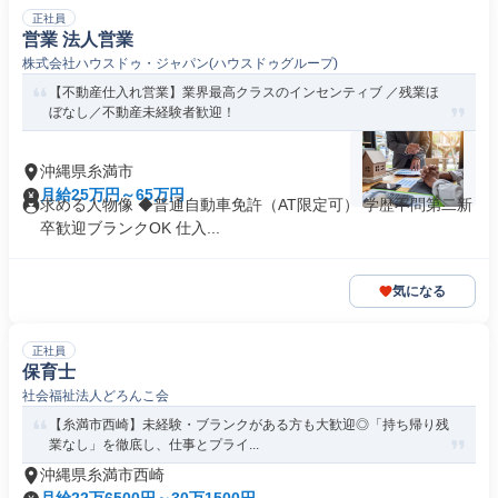
正社員
営業 法人営業
株式会社ハウスドゥ・ジャパン(ハウスドゥグループ)
【不動産仕入れ営業】業界最高クラスのインセンティブ ／残業ほ
ぼなし／不動産未経験者歓迎！
沖縄県糸満市
月給25万円～65万円
求める人物像 ◆普通自動車免許（AT限定可） 学歴不問第二新
卒歓迎ブランクOK 仕入...
気になる
正社員
保育士
社会福祉法人どろんこ会
【糸満市西崎】未経験・ブランクがある方も大歓迎◎「持ち帰り残
業なし」を徹底し、仕事とプライ...
沖縄県糸満市西崎