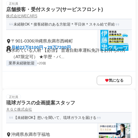
正社員
店舗接客・受付スタッフ(サービスフロント)
株式会社WECARS
未経験OK＊接客経験のある方歓迎＊平日休＊スキル給で昇給
〒901-0306沖縄県糸満市西崎町
月給23万8100円～29万7200円
求めている人材 【必須】 普通自動車運転免許をお持ちの方
（AT限定可） ★学歴・パ...
業界未経験歓迎
+20個
気になる
正社員
琉球ガラスの企画提案スタッフ
ＲＧＣ株式会社
【未経験OK】想いを聞いて、琉球ガラスを届ける
沖縄県糸満市字福地