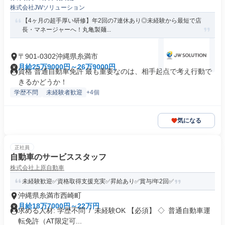
株式会社JWソリューション
【4ヶ月の超手厚い研修】年2回の7連休あり◎未経験から最短で店
長・マネージャーへ！丸亀製麺...
〒901-0302沖縄県糸満市
月給25万9000円～26万9000円
資格 普通自動車免許 最も重要なのは、相手起点で考え行動で
きるかどうか！
学歴不問
未経験者歓迎
+4個
気になる
正社員
自動車のサービススタッフ
株式会社上原自動車
未経験歓迎✅資格取得支援充実✅昇給あり✅賞与/年2回✅
沖縄県糸満市西崎町
月給18万7000円～22万円
求める人材: 学歴不問 / 未経験OK 【必須】 ◇ 普通自動車運
転免許（AT限定可...