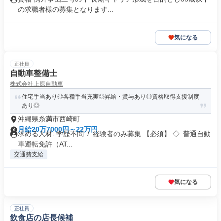
の求職者様の募集となります...
気になる
正社員
自動車整備士
株式会社上原自動車
住宅手当あり◎各種手当充実◎昇給・賞与あり◎資格取得支援制度
あり◎
沖縄県糸満市西崎町
月給20万7000円～22万円
求める人材: 学歴不問 / 経験者のみ募集 【必須】 ◇ 普通自動
車運転免許（AT...
交通費支給
気になる
正社員
飲食店の店長候補