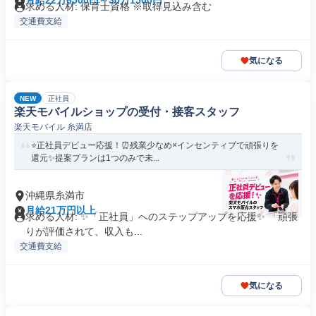
月給22万6500円～30万1500円
求める人材: 保育士資格 ※取得見込み含む
交通費支給
気になる
NEW
正社員
楽天モバイルショップの受付・接客スタッフ
楽天モバイル 糸満店
⭐正社員デビュー応援！⏰残業少なめ×インセンティブで頑張りを
還元✨提案プランは1つのみで未...
沖縄県糸満市
月給21万円以上
求める人材: ✨「正社員」へのステップアップを応援✨ 「頑張
りが評価されて、収入も...
交通費支給
気になる