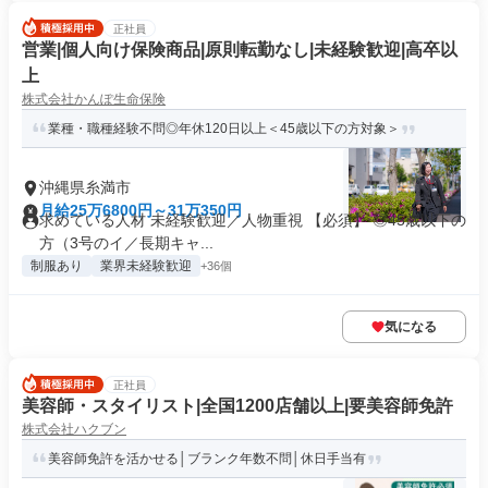
正社員
営業|個人向け保険商品|原則転勤なし|未経験歓迎|高卒以
上
株式会社かんぽ生命保険
業種・職種経験不問◎年休120日以上＜45歳以下の方対象＞
沖縄県糸満市
月給25万6800円～31万350円
求めている人材 未経験歓迎／人物重視 【必須】 ◎45歳以下の
方（3号のイ／長期キャ...
制服あり
業界未経験歓迎
+36個
気になる
正社員
美容師・スタイリスト|全国1200店舗以上|要美容師免許
株式会社ハクブン
美容師免許を活かせる│ブランク年数不問│休日手当有