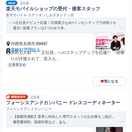
NEW
正社員
楽天モバイルショップの受付・接客スタッフ
楽天モバイル エディオンしおざきシティ店
⭐正社員デビュー応援！⏰残業少なめ×インセンティブで頑張りを
還元✨提案プランは1つのみで未...
沖縄県糸満市潮崎町
月給21万円以上
求める人材: ✨「正社員」へのステップアップを応援✨ 「頑張
りが評価されて、収入も...
交通費支給
気になる
正社員
フォーシスアンドカンパニー ドレスコーディネーター
フォーシスアンドカンパニー
【那覇空港駅】業界に特化した専門スタッフがお仕事をご紹介。
履歴書添削、面接対策など、あな...