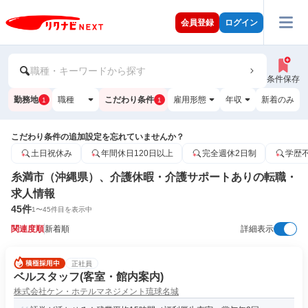
会員登録
ログイン
職種・キーワードから探す
条件保存
勤務地
職種
こだわり条件
雇用形態
年収
新着のみ
1
1
こだわり条件の追加設定を忘れていませんか？
土日祝休み
年間休日120日以上
完全週休2日制
学歴
糸満市（沖縄県）、介護休暇・介護サポートありの転職・
求人情報
45
件
1
〜
45
件目を表示中
関連度順
新着順
詳細表示
正社員
ベルスタッフ(客室・館内案内)
株式会社ケン・ホテルマネジメント琉球名城