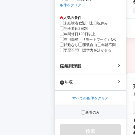
条件をクリア
人気の条件
未経験者歓迎
土日祝休み
完全週休2日制
年間休日120日以上
在宅勤務（リモートワーク）OK
転勤なし
服装自由
年齢不問
学歴不問
語学力を活かせる
雇用形態
年収
すべての条件をクリア
新着のみ
検索