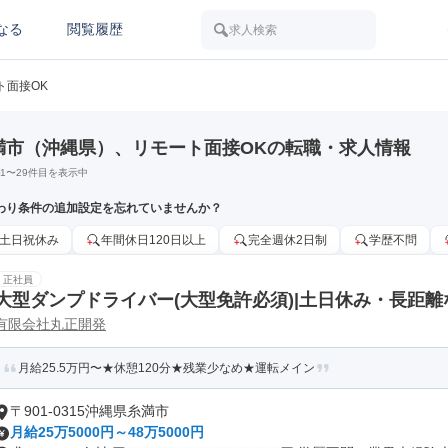
なる
閲覧履歴
求人検索
ト面接OK
満市（沖縄県）、リモート面接OKの転職・求人情報
1
〜
29
件目を表示中
わり条件の追加設定を忘れていませんか？
土日祝休み
年間休日120日以上
完全週休2日制
学歴不問
正社員
大型ダンプドライバー(大型免許必須)|土日休み・長距離
有限会社丸正開発
月給25.5万円〜★休憩120分★残業少なめ★運転メイン
〒901-0315沖縄県糸満市
月給25万5000円～48万5000円