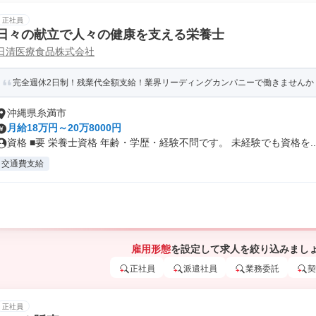
正社員
日々の献立で人々の健康を支える栄養士
日清医療食品株式会社
完全週休2日制！残業代全額支給！業界リーディングカンパニーで働きませんか
沖縄県糸満市
月給18万円～20万8000円
資格 ■要 栄養士資格 年齢・学歴・経験不問です。 未経験でも資格を..
交通費支給
雇用形態
を設定して求人を絞り込みまし
正社員
派遣社員
業務委託
契
正社員