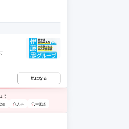
..
気になる
ょう
総務
人事
中国語