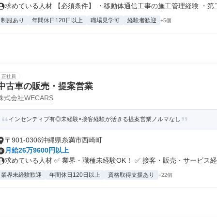
求めている人材 【必須条件】 ・移動体通信工事の施工管理経験 ・第二種
制服あり
年間休日120日以上
職場見学可
経験者歓迎
+5個
正社員
中古車の販売・提案営業
株式会社WECARS
インセンティブ有◎未経験×接客経験が活きる提案営業ノルマなし
〒901-0306沖縄県糸満市西崎町
月給26万9600円以上
求めている人材 ✅ 業界・職種未経験OK！ ✅ 接客・販売・サービス経.
業界未経験歓迎
年間休日120日以上
資格取得支援あり
+22個