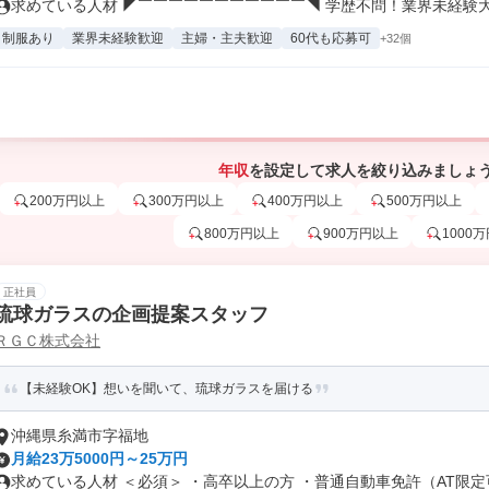
求めている人材 ◤￣￣￣￣￣￣￣￣￣￣￣◥ 学歴不問！業界未経験大歓
制服あり
業界未経験歓迎
主婦・主夫歓迎
60代も応募可
+32個
年収
を設定して求人を絞り込みましょ
200万円以上
300万円以上
400万円以上
500万円以上
800万円以上
900万円以上
1000
正社員
琉球ガラスの企画提案スタッフ
ＲＧＣ株式会社
【未経験OK】想いを聞いて、琉球ガラスを届ける
沖縄県糸満市字福地
月給23万5000円～25万円
求めている人材 ＜必須＞ ・高卒以上の方 ・普通自動車免許（AT限定可.