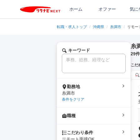
ホーム
オファー
気に
転職・求人トップ
/
沖縄県
/
糸満市
/
リモー
糸
キーワード
29
件
こだ
勤務地
糸満市
条件をクリア
職種
こだわり条件
リモート面接OK