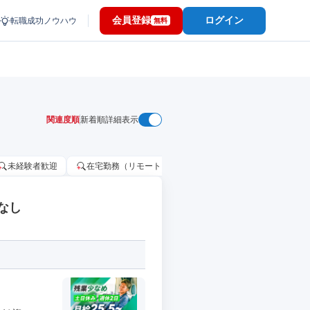
会員登録
ログイン
転職成功ノウハウ
無料
関連度順
新着順
詳細表示
未経験者歓迎
在宅勤務（リモートワーク）OK
家賃補助・住宅手当
なし