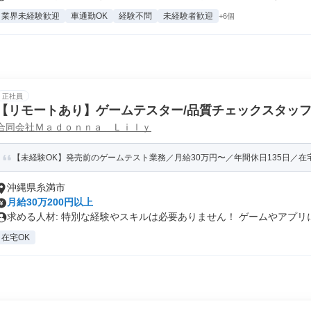
業界未経験歓迎
車通勤OK
経験不問
未経験者歓迎
+6個
正社員
【リモートあり】ゲームテスター/品質チェックスタッ
合同会社Ｍａｄｏｎｎａ Ｌｉｌｙ
【未経験OK】発売前のゲームテスト業務／月給30万円〜／年間休日135日／在
沖縄県糸満市
月給30万200円以上
求める人材: 特別な経験やスキルは必要ありません！ ゲームやアプリに.
在宅OK