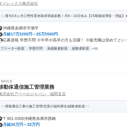
ダイレックス株式会社
賞与4.6ヵ月◎男性育休取得実績多数！月8～10日休み【15期連続増収・増益】★
沖縄県糸満市字潮平
月給17万3200円～25万5500円
応募資格 学歴不問 ※中卒や高卒の方も活躍！ ※販売職は初めてという.
フリーター歓迎
学歴不問
未経験者歓迎
経験者歓迎
+4個
契約社員
移動体通信施工管理業務
株式会社アベールジャパン 福岡支店
情報通信工事の施工管理/充実の福利厚生/経験者歓迎
〒901-0305沖縄県糸満市西崎
月給26万円～32万円