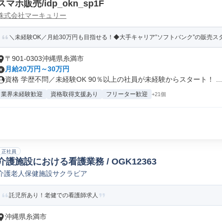
スマホ販売/idp_okn_sp1F
株式会社マーキュリー
＼未経験OK／月給30万円も目指せる！◆大手キャリア”ソフトバンク”の販売スタ
〒901-0303沖縄県糸満市
月給20万円～30万円
資格 学歴不問／未経験OK 90％以上の社員が未経験からスタート！ ...
業界未経験歓迎
資格取得支援あり
フリーター歓迎
+21個
正社員
介護施設における看護業務 / OGK12363
介護老人保健施設サクラビア
託児所あり！老健での看護師求人
沖縄県糸満市