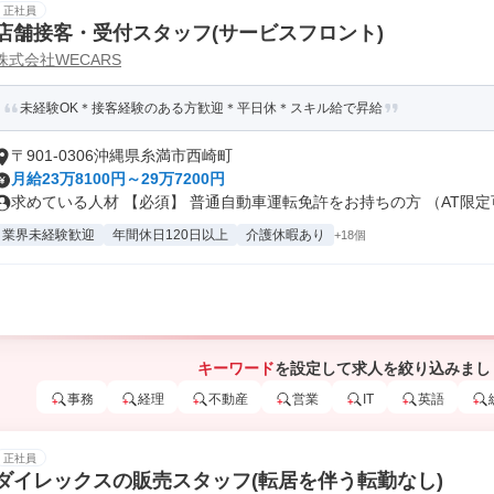
正社員
店舗接客・受付スタッフ(サービスフロント)
株式会社WECARS
未経験OK＊接客経験のある方歓迎＊平日休＊スキル給で昇給
〒901-0306沖縄県糸満市西崎町
月給23万8100円～29万7200円
求めている人材 【必須】 普通自動車運転免許をお持ちの方 （AT限定可.
業界未経験歓迎
年間休日120日以上
介護休暇あり
+18個
キーワード
を設定して求人を絞り込みまし
事務
経理
不動産
営業
IT
英語
正社員
ダイレックスの販売スタッフ(転居を伴う転勤なし)