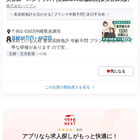
株式会社ハクブン
美容師免許を活かせる│ブランク年数不問│休日手当有
〒901-0303沖縄県糸満市
月給30万円～40万円
求めている人材 要美容師免許 年齢不問 ブランクある方も、丁
寧な研修があります ので安...
主婦・主夫歓迎
+13個
気になる
この企業の類似求人を見る
無料
アプリなら求人探しがもっと快適に！