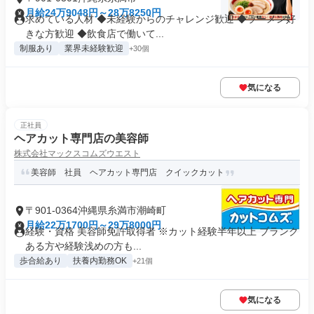
月給24万9048円～28万8250円
求めている人材 ◆未経験からのチャレンジ歓迎 ◆ラーメン好
きな方歓迎 ◆飲食店で働いて...
制服あり
業界未経験歓迎
+30個
気になる
正社員
ヘアカット専門店の美容師
株式会社マックスコムズウエスト
美容師 社員 ヘアカット専門店 クイックカット
〒901-0364沖縄県糸満市潮崎町
月給22万1700円～29万8000円
経験・資格 美容師免許取得者 ※カット経験半年以上 ブランク
ある方や経験浅めの方も...
歩合給あり
扶養内勤務OK
+21個
気になる