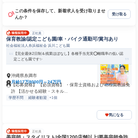
この条件を保存して、新着求人を受け取りませ
受け取る
んか？
正社員
保育教諭/認定こども園/車・バイク通勤可/賞与あり
社会福祉法人糸浜福祉会 浜川こども園
【完全週休2日制＆残業ほぼなし】各種手当充実⭕離職率の低い認
定こども園です✨
沖縄県糸満市
月給17万8000円～24万円
【応募資格】 【必須資格】 ・保育士資格および幼稚園教諭免
許 【活かせる経験・スキル...
学歴不問
経験者歓迎
+1個
気になる
正社員
美容師・スタイリスト|全国1200店舗以上|要美容師免許