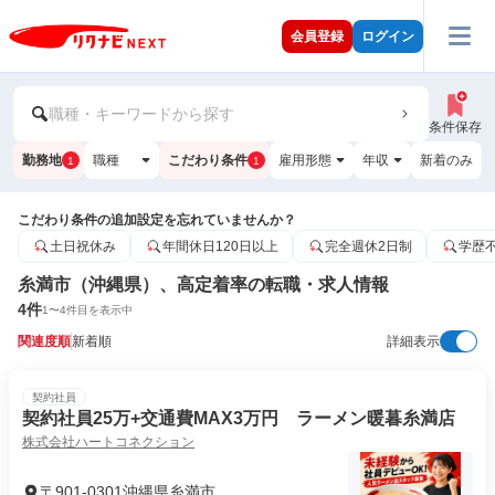
会員登録
ログイン
職種・キーワードから探す
条件保存
勤務地
職種
こだわり条件
雇用形態
年収
新着のみ
1
1
こだわり条件の追加設定を忘れていませんか？
土日祝休み
年間休日120日以上
完全週休2日制
学歴
糸満市（沖縄県）、高定着率の転職・求人情報
4
件
1
〜
4
件目を表示中
関連度順
新着順
詳細表示
契約社員
契約社員25万+交通費MAX3万円 ラーメン暖暮糸満店
株式会社ハートコネクション
〒901-0301沖縄県糸満市