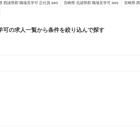
県 西諸県郡 職場見学可 正社員 aws
宮崎県 北諸県郡 職場見学可 aws
宮崎県 西
学可の
求人一覧から条件を絞り込んで探す