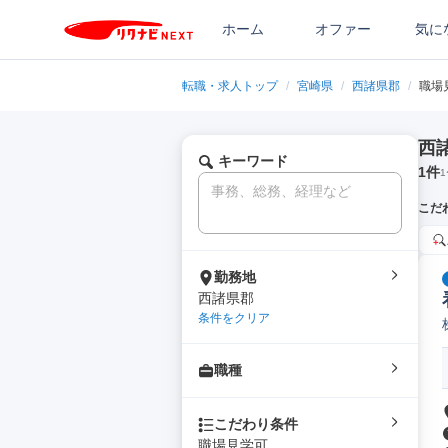
ホーム
オファー
気に
転職・求人トップ
/
宮崎県
/
西諸県郡
/
職場
西
キーワード
1
件
1
こだ
勤務地
西諸県郡
条件をクリア
職種
こだわり条件
職場見学可