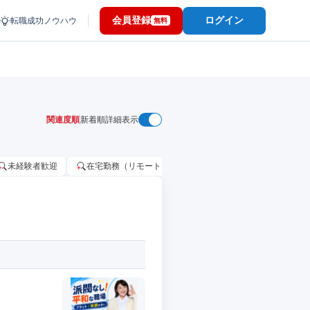
会員登録
ログイン
転職成功ノウハウ
無料
関連度順
新着順
詳細表示
未経験者歓迎
在宅勤務（リモートワーク）OK
家賃補助・住宅手当