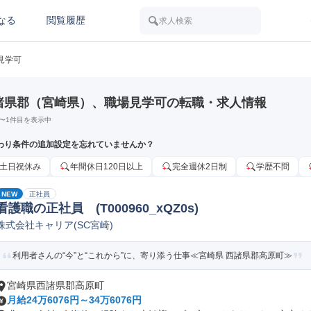
なる
閲覧履歴
求人検索
見学可
諸県郡（宮崎県）、職場見学可の転職・求人情報
〜
1
件目を表示中
わり条件の追加設定を忘れていませんか？
土日祝休み
年間休日120日以上
完全週休2日制
学歴不問
NEW
正社員
看護職の正社員 (T000960_xQZ0s)
株式会社キャリア(SC宮崎)
利用者さんの“今”と“これから”に、寄り添う仕事≪宮崎県 西諸県郡高原町≫
宮崎県西諸県郡高原町
月給24万6076円～34万6076円