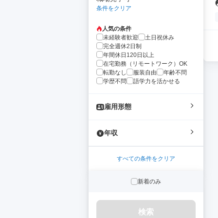
条件をクリア
人気の条件
未経験者歓迎
土日祝休み
完全週休2日制
年間休日120日以上
在宅勤務（リモートワーク）OK
転勤なし
服装自由
年齢不問
学歴不問
語学力を活かせる
雇用形態
年収
すべての条件をクリア
新着のみ
検索