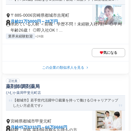
〒885-0006宮崎県都城市吉尾町
月給21万5000円～28万円
求めている人材 ＜前職・学歴不問！未経験入社7割＞ ◎平均
年齢26歳！ ◎即入社OK！...
業界未経験歓迎
+24個
気になる
この企業の類似求人を見る
正社員
薬剤師/調剤薬局
ひむか薬局甲斐元町店
【都城市】若手世代活躍中◎裁量を持って働ける◎キャリアアップ
したい方必見です♪
宮崎県都城市甲斐元町
月給45万8333円～66万6666円
経験・資格 薬剤師資格をお持ちの方