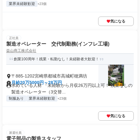
業界未経験歓迎
+23個
気になる
正社員
製造オペレーター 交代制勤務(インフレ工場)
益山商工株式会社
創業100周年！残業・転勤なし！未経験者大歓迎！
〒885-1202宮崎県都城市高城町穂満坊
月給20万5000円～28万円
求めている人材 『未経験から月収26万円以上可！ 残業なしの
製造オペレーター（3交替...
制服あり
業界未経験歓迎
+23個
気になる
派遣社員
電子部品の製造スタッフ