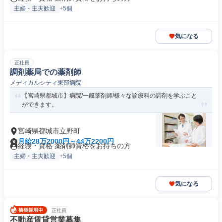
主婦・主夫歓迎
+5個
気になる
正社員
調剤薬局での薬剤師
メディカルシティ東部病院
【宮崎県都城市】病院/一般薬剤師/様々な診療科の調剤を学ぶこと
ができます。
宮崎県都城市立野町
月給28万2000円～44万2200円
経験・資格 薬剤師資格をお持ちの方
主婦・主夫歓迎
+5個
気になる
正社員
不動産賃貸営業募集