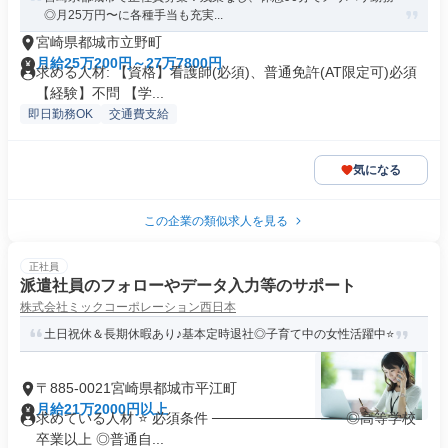
◎月25万円〜に各種手当も充実...
宮崎県都城市立野町
月給25万200円～27万7800円
求める人材: 【資格】看護師(必須)、普通免許(AT限定可)必須
【経験】不問 【学...
即日勤務OK
交通費支給
気になる
この企業の類似求人を見る
正社員
派遣社員のフォローやデータ⼊⼒等のサポート
株式会社ミックコーポレーション西日本
土日祝休＆長期休暇あり♪基本定時退社◎子育て中の女性活躍中⭐
〒885-0021宮崎県都城市平江町
月給21万2000円以上
求めている人材 ⭐ 必須条件 ───────────── ◎高等学校
卒業以上 ◎普通自...