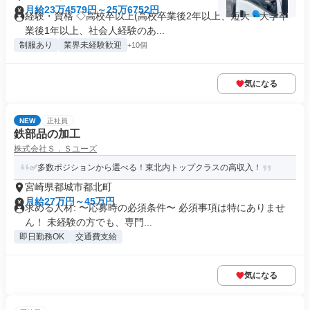
月給23万4579円～25万6752円
経験・資格 ◇高校卒以上(高校卒業後2年以上、短大・大学卒
業後1年以上、社会人経験のあ...
制服あり
業界未経験歓迎
+10個
気になる
NEW
正社員
鉄部品の加工
株式会社Ｓ．Ｓユーズ
✅多数ポジションから選べる！東北内トップクラスの高収入！
宮崎県都城市都北町
月給27万円～45万円
求める人材: 〜応募時の必須条件〜 必須事項は特にありませ
ん！ 未経験の方でも、専門...
即日勤務OK
交通費支給
気になる