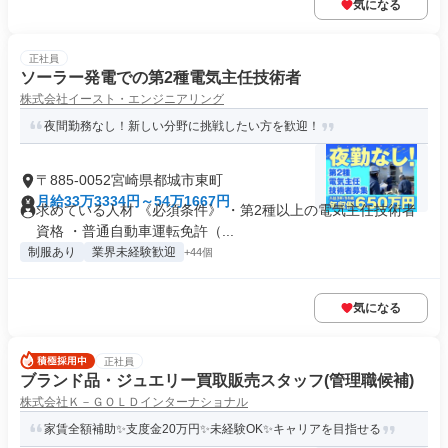
気になる
正社員
ソーラー発電での第2種電気主任技術者
株式会社イースト・エンジニアリング
夜間勤務なし！新しい分野に挑戦したい方を歓迎！
〒885-0052宮崎県都城市東町
月給33万3334円～54万1667円
求めている人材 《必須条件》 ・第2種以上の電気主任技術者
資格 ・普通自動車運転免許（...
制服あり
業界未経験歓迎
+44個
気になる
正社員
ブランド品・ジュエリー買取販売スタッフ(管理職候補)
株式会社Ｋ－ＧＯＬＤインターナショナル
家賃全額補助✨支度金20万円✨未経験OK✨キャリアを目指せる