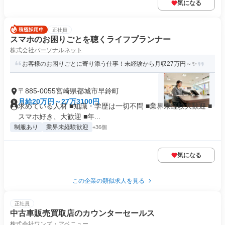
気になる
正社員
スマホのお困りごとを聴くライフプランナー
株式会社パーソナルネット
お客様のお困りごとに寄り添う仕事！未経験から月収27万円～✨
〒885-0055宮崎県都城市早鈴町
月給20万円～27万3100円
求めている人材 ■知識・学歴は一切不問 ■業界未経験大歓迎 ■
スマホ好き、大歓迎 ■年...
制服あり
業界未経験歓迎
+36個
気になる
この企業の類似求人を見る
正社員
中古車販売買取店のカウンターセールス
株式会社ワンズ・アベニュー