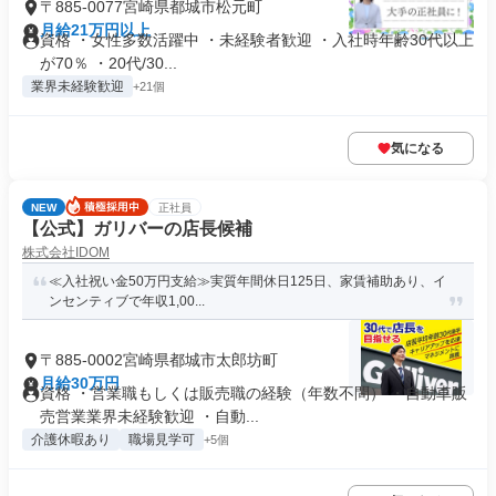
〒885-0077宮崎県都城市松元町
月給21万円以上
資格 ・女性多数活躍中 ・未経験者歓迎 ・入社時年齢30代以上
が70％ ・20代/30...
業界未経験歓迎
+21個
気になる
NEW
正社員
【公式】ガリバーの店長候補
株式会社IDOM
≪入社祝い金50万円支給≫実質年間休日125日、家賃補助あり、イ
ンセンティブで年収1,00...
〒885-0002宮崎県都城市太郎坊町
月給30万円
資格 ・営業職もしくは販売職の経験（年数不問） ・自動車販
売営業業界未経験歓迎 ・自動...
介護休暇あり
職場見学可
+5個