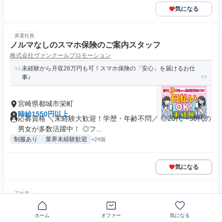
気になる
派遣社員
ノルマなしのスマホ保険のご案内スタッフ
株式会社ヴァンクールプロモーション
未経験から月収26万円も可！スマホ保険の「安心」を届けるお仕
事♪
宮崎県都城市栄町
時給1550円以上
応募資格 ＼未経験大歓迎！学歴・年齢不問／ ◎20代〜30代の
男女が多数活躍中！ ◎フ...
制服あり
業界未経験歓迎
+24個
気になる
正社員
ドローン等も活用し発電設備を支える電気保安従事者
株式会社イースト・エンジニアリング
ホーム
オファー
気になる