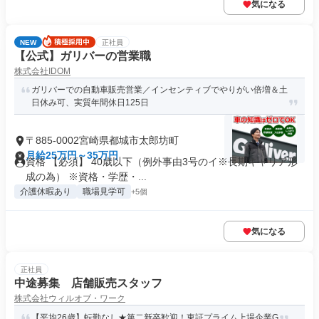
気になる
NEW
正社員
【公式】ガリバーの営業職
株式会社IDOM
ガリバーでの自動車販売営業／インセンティブでやりがい倍増＆土
日休み可、実質年間休日125日
〒885-0002宮崎県都城市太郎坊町
月給25万円～35万円
資格 【必須】 40歳以下（例外事由3号のイ※長期キャリア形
成の為） ※資格・学歴・...
介護休暇あり
職場見学可
+5個
気になる
正社員
中途募集 店舗販売スタッフ
株式会社ウィルオブ・ワーク
【平均26歳】転勤なし★第二新卒歓迎！東証プライム上場企業G