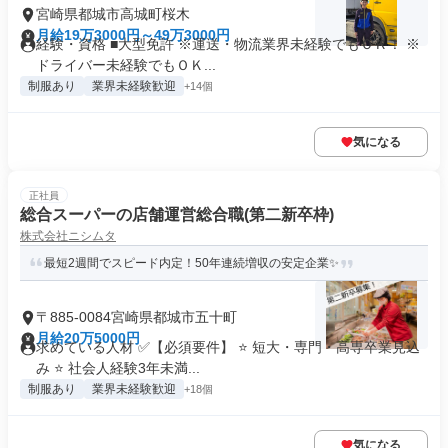
宮崎県都城市高城町桜木
月給19万3000円～49万3000円
経験・資格 ■大型免許 ※運送・物流業界未経験でもＯＫ！ ※
ドライバー未経験でもＯＫ...
制服あり
業界未経験歓迎
+14個
気になる
正社員
総合スーパーの店舗運営総合職(第二新卒枠)
株式会社ニシムタ
最短2週間でスピード内定！50年連続増収の安定企業✨
〒885-0084宮崎県都城市五十町
月給20万5000円
求めている人材 ✅【必須要件】 ⭐ 短大・専門・高専卒業見込
み ⭐ 社会人経験3年未満...
制服あり
業界未経験歓迎
+18個
気になる