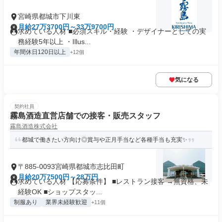
宮崎県都城市下川東
月給27万3700円～33万9700円
求めている人材 ■必須スキル・経験 ・デザイナーとしての実
務経験5年以上 ・Illus...
年間休日120日以上
+12個
気になる
契約社員
霧島酒造直営店舗での接客・販売スタッフ
霧島酒造株式会社
都城で働きたい方向け◎賞与や正月手当など各種手当も充実✨
〒885-0093宮崎県都城市志比田町
月給20万7500円～28万円
求めている人材 【応募条件】 ■レストラン接客 →無資格、未
経験OK ■ショップスタッ...
制服あり
業界未経験歓迎
+11個