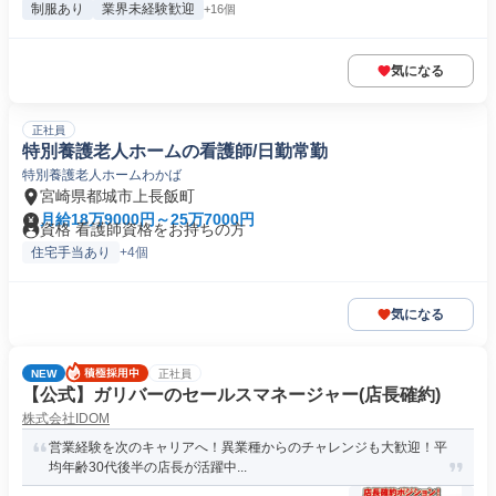
制服あり
業界未経験歓迎
+16個
気になる
正社員
特別養護老人ホームの看護師/日勤常勤
特別養護老人ホームわかば
宮崎県都城市上長飯町
月給18万9000円～25万7000円
資格 看護師資格をお持ちの方
住宅手当あり
+4個
気になる
NEW
正社員
【公式】ガリバーのセールスマネージャー(店長確約)
株式会社IDOM
営業経験を次のキャリアへ！異業種からのチャレンジも大歓迎！平
均年齢30代後半の店長が活躍中...