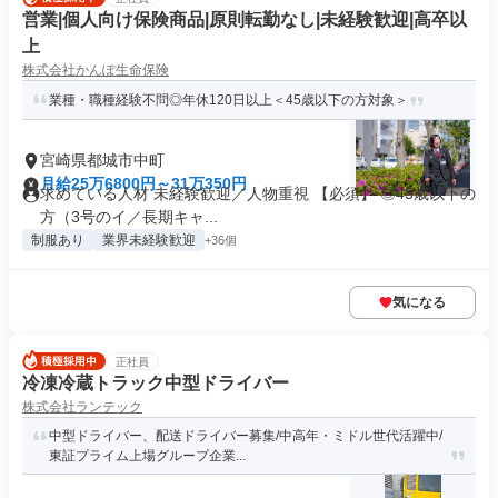
営業|個人向け保険商品|原則転勤なし|未経験歓迎|高卒以
上
株式会社かんぽ生命保険
業種・職種経験不問◎年休120日以上＜45歳以下の方対象＞
宮崎県都城市中町
月給25万6800円～31万350円
求めている人材 未経験歓迎／人物重視 【必須】 ◎45歳以下の
方（3号のイ／長期キャ...
制服あり
業界未経験歓迎
+36個
気になる
正社員
冷凍冷蔵トラック中型ドライバー
株式会社ランテック
中型ドライバー、配送ドライバー募集/中高年・ミドル世代活躍中/
東証プライム上場グループ企業...