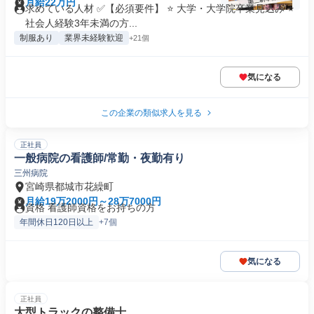
月給22万円
求めている人材 ✅【必須要件】 ⭐ 大学・大学院卒業見込み ⭐
社会人経験3年未満の方...
制服あり
業界未経験歓迎
+21個
気になる
この企業の類似求人を見る
正社員
一般病院の看護師/常勤・夜勤有り
三州病院
宮崎県都城市花繰町
月給19万2000円～28万7000円
資格 看護師資格をお持ちの方
年間休日120日以上
+7個
気になる
正社員
大型トラックの整備士