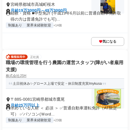
宮崎県都城市高城町桜木
月給19万3000円～49万3000円
経験・資格 ■中型免許 (平成19年6月以前に普通自動車免許取
得の方は普通免許でも可)...
制服あり
業界未経験歓迎
+14個
気になる
正社員
職場の環境管理を行う農園の運営スタッフ(障がい者雇用
支援)
株式会社JSH
土日祝休み✨グロース上場で安定・休日制度充実/mykusa
〒885-0081宮崎県都城市鷹尾
月給25万円以上
求めている人材 ＜ 必須 ＞ ✅普通自動車運転免許（AT限定
可） ✅パソコン(Ｗord...
制服あり
業界未経験歓迎
+23個