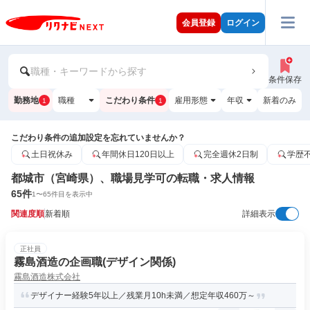
会員登録
ログイン
職種・キーワードから探す
条件保存
勤務地
職種
こだわり条件
雇用形態
年収
新着のみ
1
1
こだわり条件の追加設定を忘れていませんか？
土日祝休み
年間休日120日以上
完全週休2日制
学歴
都城市（宮崎県）、職場見学可の転職・求人情報
65
件
1
〜
65
件目を表示中
関連度順
新着順
詳細表示
正社員
霧島酒造の企画職(デザイン関係)
霧島酒造株式会社
デザイナー経験5年以上／残業月10h未満／想定年収460万～