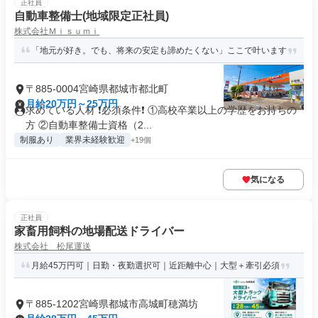
正社員
自動車整備士(地域限定正社員)
株式会社Ｍｉｓｕｍｉ
「地元が好き。でも、将来の安定も諦めたくない」ここで叶います
〒885-0004宮崎県都城市都北町
月給20万円～25万円
求めている人材 ❗必須条件❗ ①高校卒業以上の学歴をお持ちの
方 ②自動車整備士資格（2...
制服あり
業界未経験歓迎
+19個
気になる
正社員
家畜用飼料の地場配送ドライバー
株式会社 松尾運送
月給45万円可｜日勤・夜勤選択可｜近距離中心｜大型＋牽引必須
〒885-1202宮崎県都城市高城町穂満坊