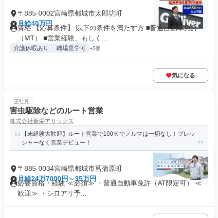
〒885-0002宮崎県都城市太郎坊町
月給40万円
資格 【応募条件】 以下の条件を満たす方 ■普通自動車免許
（MT） ■営業経験、もしく...
介護休暇あり
職場見学可
+5個
気になる
正社員
害虫駆除などのルート営業
株式会社新栄アリックス
【未経験大歓迎】ルート営業で100％でノルマは一切なし！プレッ
シャーなく営業デビュー！
〒885-0034宮崎県都城市菖蒲原町
月給24万7000円～35万円
必要資格・経験 ≪必須≫ ・普通自動車免許（AT限定可） ≪
歓迎≫ ・シロアリ予...