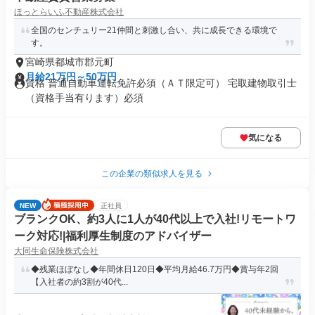
ほっとらいふ不動産株式会社
全国のセンチュリー21仲間と刺激し合い、共に成長できる環境で
す。
宮崎県都城市郡元町
月給21万円～50万円
資格 普通自動車運転免許必須（ＡＴ限定可） 宅取建物取引士
（資格手当有ります）必須
気になる
この企業の類似求人を見る
NEW
正社員
ブランクOK、約3人に1人が40代以上で入社!リモートワ
ーク対応!|福利厚生制度のアドバイザー
大同生命保険株式会社
◆残業ほぼなし◆年間休日120日◆平均月給46.7万円◆賞与年2回
【入社者の約3割が40代...