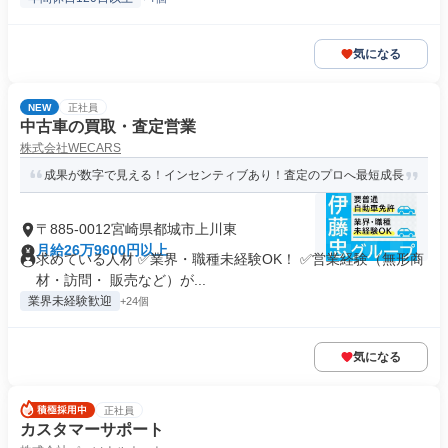
気になる
NEW
正社員
中古車の買取・査定営業
株式会社WECARS
成果が数字で見える！インセンティブあり！査定のプロへ最短成長
〒885-0012宮崎県都城市上川東
月給26万9600円以上
求めている人材 ✅業界・職種未経験OK！ ✅営業経験（無形商
材・訪問・ 販売など）が...
業界未経験歓迎
+24個
気になる
正社員
カスタマーサポート