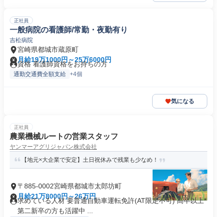
正社員
一般病院の看護師/常勤・夜勤有り
吉松病院
宮崎県都城市蔵原町
月給19万1000円～25万6000円
資格 看護師資格をお持ちの方
通勤交通費全額支給
+4個
気になる
正社員
農業機械ルートの営業スタッフ
ヤンマーアグリジャパン株式会社
【地元×大企業で安定】土日祝休みで残業も少なめ！
〒885-0002宮崎県都城市太郎坊町
月給21万8000円～26万円
求めている人材 要普通自動車運転免許(AT限定不可) 高卒以上*
第二新卒の方も活躍中 ...