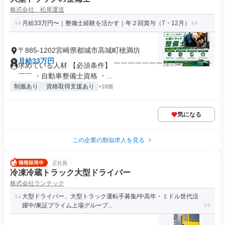
株式会社 松尾運送
月給33万円〜｜整備士経験を活かす｜年２回賞与（7・12月）
〒885-1202宮崎県都城市高城町穂満坊
月給33万円
求めている人材 【必須条件】 ￣￣￣￣￣￣￣￣￣￣￣￣￣￣
￣￣ ・自動車整備士資格 ・...
制服あり
資格取得支援あり
+18個
気になる
この企業の類似求人を見る
正社員
冷凍冷蔵トラック大型ドライバー
株式会社ランテック
大型ドライバー、大型トラック運転手募集/中高年・ミドル世代活
躍中/東証プライム上場グループ...