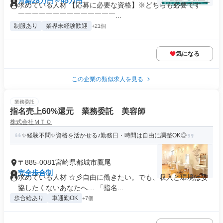
月給28万円～45万円
求めている人材 【応募に必要な資格】※どちらも必要です ￣
￣￣￣￣￣￣￣￣￣￣￣￣￣￣...
制服あり
業界未経験歓迎
+21個
気になる
この企業の類似求人を見る
業務委託
指名売上60%還元 業務委託 美容師
株式会社ＭＴＯ
✨経験不問✨資格を活かせる♪勤務日・時間は自由に調整OK◎
〒885-0081宮崎県都城市鷹尾
完全歩合制
求めている人材 ☆彡自由に働きたい。でも、収入と環境は妥
協したくないあなたへ… 「指名...
歩合給あり
車通勤OK
+7個