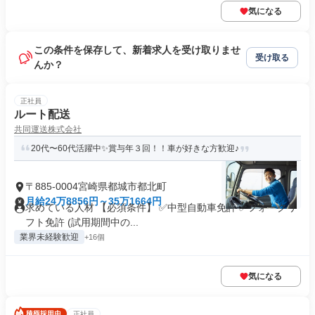
気になる
この条件を保存して、新着求人を受け取りませ
受け取る
んか？
正社員
ルート配送
共同運送株式会社
20代〜60代活躍中✨賞与年３回！！車が好きな方歓迎♪
〒885-0004宮崎県都城市都北町
月給24万8856円～35万1664円
求めている人材 【必須条件】 ✅中型自動車免許 ✅フォークリ
フト免許 (試用期間中の...
業界未経験歓迎
+16個
気になる
正社員