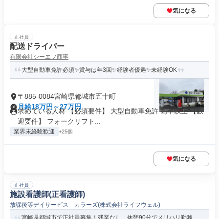
気になる
正社員
配送ドライバー
有限会社シーエフ商事
大型自動車免許必須✨賞与は年3回✨経験者優遇✨未経験OK
〒885-0084宮崎県都城市五十町
月給18万円～27万円
求めている人材 【必須要件】 大型自動車免許 高卒以上 【歓
迎要件】 フォークリフト...
業界未経験歓迎
+25個
気になる
正社員
施設看護師(正看護師)
放課後等デイサービス カラーズ(株式会社ライフウェル)
宮崎県都城市で正社員募集！残業なし、休憩90分でメリハリ勤務