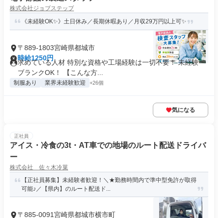
株式会社ジョブステップ
《未経験OK✨》土日休み／長期休暇あり／月収29万円以上可✨
〒889-1803宮崎県都城市
時給1250円
求めている人材 特別な資格や工場経験は一切不要！ 未経験・
ブランクOK！ 【こんな方...
制服あり
業界未経験歓迎
+26個
気になる
正社員
アイス・冷食の3t・AT車での地場のルート配送ドライバ
ー
株式会社 佐々木冷菓
【正社員募集】未経験者歓迎！＼★勤務時間内で準中型免許が取得
可能♪／【県内】のルート配送ド...
〒885-0091宮崎県都城市横市町