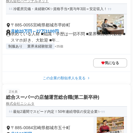
株式会社パーソナルネット
冷暖房完備・未経験OK✨資格手当×賞与年3回＝安定収入！
〒885-0055宮崎県都城市早鈴町
月給20万円～27万3100円
求めている人材 ■知識・学歴は一切不問 ■業界未経験大歓迎 ■
スマホ好き、大歓迎 ■年...
制服あり
業界未経験歓迎
+35個
気になる
この企業の類似求人を見る
正社員
総合スーパーの店舗運営総合職(第二新卒枠)
株式会社ニシムタ
最短2週間でスピード内定！50年連続増収の安定企業✨
〒885-0084宮崎県都城市五十町