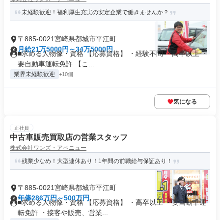
未経験歓迎！福利厚生充実の安定企業で働きませんか？
〒885-0021宮崎県都城市平江町
月給21万5000円～34万5000円
■求める人物像・資格 【応募資格】 ・経験不問 ・高卒以上 ・
要自動車運転免許 【こ...
業界未経験歓迎
+10個
気になる
正社員
中古車販売買取店の営業スタッフ
株式会社ワンズ・アベニュー
残業少なめ！大型連休あり！1年間の前職給与保証あり！
〒885-0021宮崎県都城市平江町
年俸286万円～500万円
■求める人物像・資格 【応募資格】 ・高卒以上 ・要自動車運
転免許 ・接客や販売、営業...