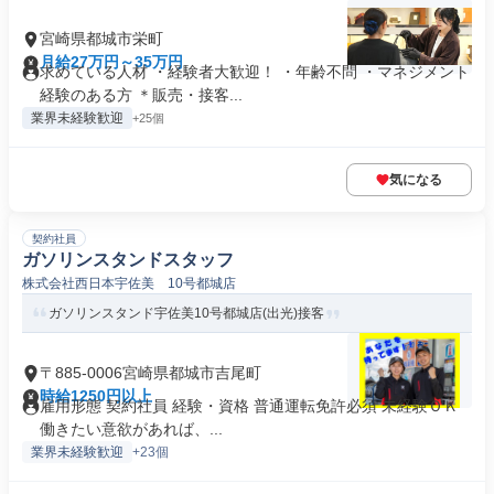
宮崎県都城市栄町
月給27万円～35万円
求めている人材 ・経験者大歓迎！ ・年齢不問 ・マネジメント
経験のある方 ＊販売・接客...
業界未経験歓迎
+25個
気になる
契約社員
ガソリンスタンドスタッフ
株式会社西日本宇佐美 10号都城店
ガソリンスタンド宇佐美10号都城店(出光)接客
〒885-0006宮崎県都城市吉尾町
時給1250円以上
雇用形態 契約社員 経験・資格 普通運転免許必須 未経験ＯＫ
働きたい意欲があれば、...
業界未経験歓迎
+23個