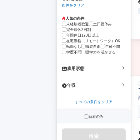
条件をクリア
人気の条件
未経験者歓迎
土日祝休み
完全週休2日制
年間休日120日以上
在宅勤務（リモートワーク）OK
転勤なし
服装自由
年齢不問
学歴不問
語学力を活かせる
雇用形態
年収
すべての条件をクリア
新着のみ
検索