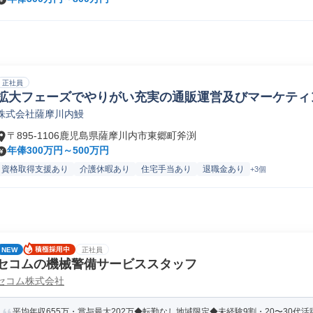
正社員
拡大フェーズでやりがい充実の通販運営及びマーケティ
株式会社薩摩川内鰻
〒895-1106鹿児島県薩摩川内市東郷町斧渕
年俸300万円～500万円
資格取得支援あり
介護休暇あり
住宅手当あり
退職金あり
+3個
NEW
正社員
セコムの機械警備サービススタッフ
セコム株式会社
平均年収655万・賞与最大202万◆転勤なし地域限定◆未経験9割・20〜30代活躍◆