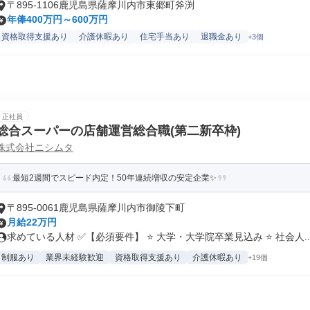
〒895-1106鹿児島県薩摩川内市東郷町斧渕
年俸400万円～600万円
資格取得支援あり
介護休暇あり
住宅手当あり
退職金あり
+3個
正社員
総合スーパーの店舗運営総合職(第二新卒枠)
株式会社ニシムタ
最短2週間でスピード内定！50年連続増収の安定企業✨
〒895-0061鹿児島県薩摩川内市御陵下町
月給22万円
求めている人材 ✅【必須要件】 ⭐ 大学・大学院卒業見込み ⭐ 社会人..
制服あり
業界未経験歓迎
資格取得支援あり
介護休暇あり
+19個