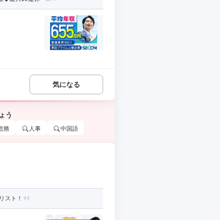
気になる
ょう
総務
人事
中国語
リスト！