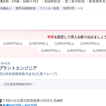
資格 【年齢・経験不問】 ・未経験歓迎 ・第二新卒歓迎 ・飲食業界未..
制服あり
業界未経験歓迎
フリーター歓迎
学歴不問
+12個
年収
を設定して求人を絞り込みましょ
200万円以上
300万円以上
400万円以上
500万円以上
800万円以上
900万円以上
1000
契約社員
プラントエンジニア
西日本技術開発株式会社(九電グループ)
正社員登用実績100%
〒895-0132鹿児島県薩摩川内市久見崎町
年俸500万円～800万円