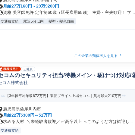
月給27万160円～29万9200円
資格 美容師免許 定年制60歳（延長雇用65歳） 主婦・主夫歓迎！ 学...
交通費支給
駅近5分以内
髪型・髪色自由
この企業の類似求人を見る
正社員
セコムのセキュリティ担当/待機メイン・駆けつけ対応/
セコム株式会社
【3年後平均年収672万円】東証プライム上場セコム｜賞与最大210万円
鹿児島県薩摩川内市
月給22万5300円～51万円
求める人材: ＼未経験者歓迎／ ✅高卒以上 ＜このような方は歓迎し...
交通費支給