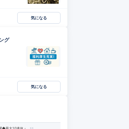
気になる
ング
気になる
最大10連休・...