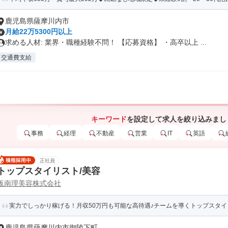
鹿児島県薩摩川内市
月給22万5300円以上
求める人材: 業界・職種経験不問！ 【応募資格】 ・高卒以上 ...
交通費支給
キーワード
を設定して求人を絞り込みまし
事務
経理
不動産
営業
IT
英語
正社員
トップスタイリスト/美容
阪南理美容株式会社
実力でしっかり稼げる！月収50万円も可能な高待遇♪チームを導くトップスタイ
鹿児島県薩摩川内市御陵下町