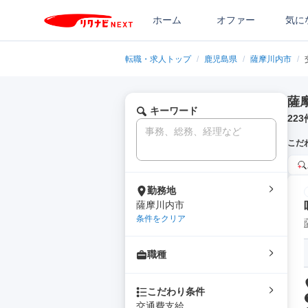
ホーム
オファー
気に
転職・求人トップ
/
鹿児島県
/
薩摩川内市
/
薩
キーワード
223
こだ
勤務地
薩摩川内市
条件をクリア
職種
こだわり条件
交通費支給