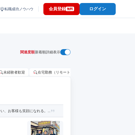
会員登録
ログイン
転職成功ノウハウ
無料
関連度順
新着順
詳細表示
未経験者歓迎
在宅勤務（リモートワーク）OK
家賃補助・住宅手当
、お客様も笑顔になれる。...