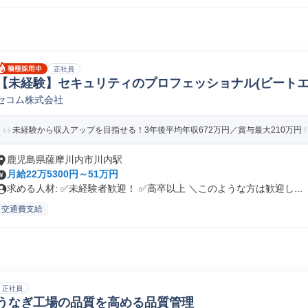
正社員
【未経験】セキュリティのプロフェッショナル(ビートエ
セコム株式会社
内駅
未経験から収入アップを目指せる！3年後平均年収672万円／賞与最大210万円
鹿児島県薩摩川内市川内駅
月給22万5300円～51万円
求める人材: ✅未経験者歓迎！ ✅高卒以上 ＼このような方は歓迎し...
交通費支給
正社員
うなぎ工場の品質を高める品質管理