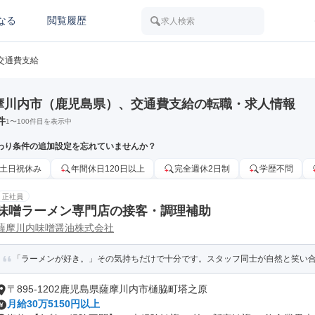
なる
閲覧履歴
求人検索
交通費支給
摩川内市（鹿児島県）、交通費支給の転職・求人情報
件
1
〜
100
件目を表示中
わり条件の追加設定を忘れていませんか？
土日祝休み
年間休日120日以上
完全週休2日制
学歴不問
正社員
味噌ラーメン専門店の接客・調理補助
薩摩川内味噌醤油株式会社
「ラーメンが好き。」その気持ちだけで十分です。スタッフ同士が自然と笑い合い
〒895-1202鹿児島県薩摩川内市樋脇町塔之原
月給30万5150円以上