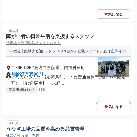
気になる
正社員
障がい者の日常生活を支援するスタッフ
特定非営利活動法人ＣＩＬひかり
福祉未経験大歓迎♪スタッフの８割が未経験スタート／直行直帰可
〒895-0052鹿児島県薩摩川内市神田町
月給27万3500円
求めている人材 【応募条件】 ・要普通自動車免許（AT限定
可） 【歓迎要件】 ・未経...
業界未経験歓迎
+11個
気になる
正社員
うなぎ工場の品質を高める品質管理
株式会社薩摩川内鰻