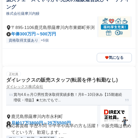
ング
株式会社薩摩川内鰻
〒895-1106鹿児島県薩摩川内市東郷町斧渕
年俸300万円～500万円
資格取得支援あり
+6個
気になる
正社員
ダイレックスの販売スタッフ(転居を伴う転勤なし)
ダイレックス株式会社
賞与4.6ヵ月◎男性育休取得実績多数！月8～10日休み【15期連続
増収・増益】★だれでもで...
鹿児島県薩摩川内市永利町
月給17万3800円～25万5500円
応募資格 学歴不問 ※中卒や高卒の方も活躍！ ※販売職は初め
てという方、歓迎します。...