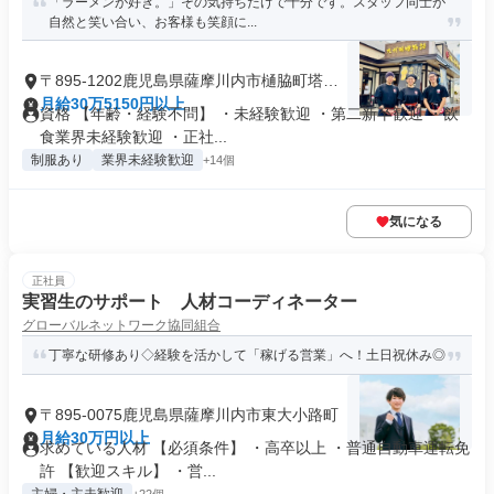
「ラーメンが好き。」その気持ちだけで十分です。スタッフ同士が
自然と笑い合い、お客様も笑顔に...
〒895-1202鹿児島県薩摩川内市樋脇町塔之
原
月給30万5150円以上
資格 【年齢・経験不問】 ・未経験歓迎 ・第二新卒歓迎 ・飲
食業界未経験歓迎 ・正社...
制服あり
業界未経験歓迎
+14個
気になる
正社員
実習生のサポート 人材コーディネーター
グローバルネットワーク協同組合
丁寧な研修あり◇経験を活かして「稼げる営業」へ！土日祝休み◎
〒895-0075鹿児島県薩摩川内市東大小路町
月給30万円以上
求めている人材 【必須条件】 ・高卒以上 ・普通自動車運転免
許 【歓迎スキル】 ・営...