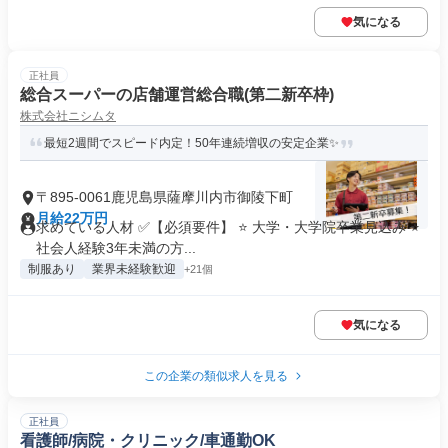
気になる
正社員
総合スーパーの店舗運営総合職(第二新卒枠)
株式会社ニシムタ
最短2週間でスピード内定！50年連続増収の安定企業✨
〒895-0061鹿児島県薩摩川内市御陵下町
月給22万円
求めている人材 ✅【必須要件】 ⭐ 大学・大学院卒業見込み ⭐
社会人経験3年未満の方...
制服あり
業界未経験歓迎
+21個
気になる
この企業の類似求人を見る
正社員
看護師/病院・クリニック/車通勤OK