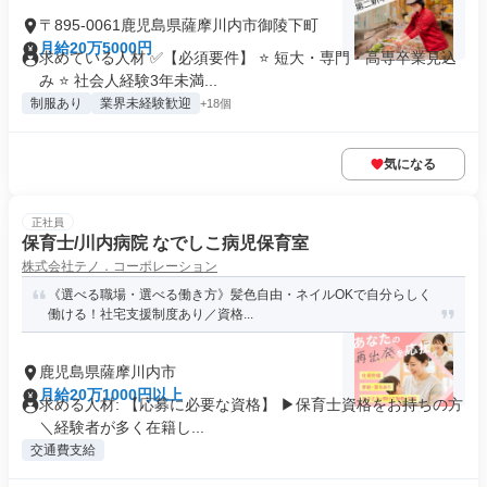
〒895-0061鹿児島県薩摩川内市御陵下町
月給20万5000円
求めている人材 ✅【必須要件】 ⭐ 短大・専門・高専卒業見込
み ⭐ 社会人経験3年未満...
制服あり
業界未経験歓迎
+18個
気になる
正社員
保育士/川内病院 なでしこ病児保育室
株式会社テノ．コーポレーション
《選べる職場・選べる働き方》髪色自由・ネイルOKで自分らしく
働ける！社宅支援制度あり／資格...
鹿児島県薩摩川内市
月給20万1000円以上
求める人材: 【応募に必要な資格】 ▶保育士資格をお持ちの方
＼経験者が多く在籍し...
交通費支給