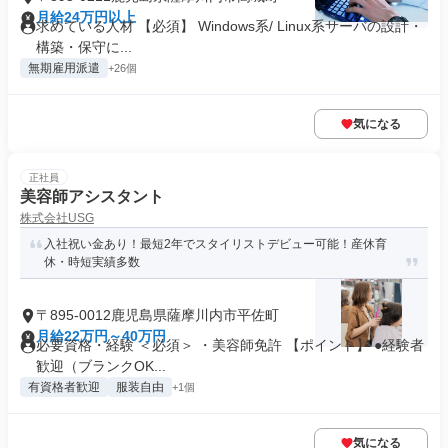
月給24万円以上
求めている人材 【必須】 Windows系/ Linux系サーバの設計・
構築・保守に...
無期雇用派遣
+26個
気になる
正社員
美容師アシスタント
株式会社USG
入社祝い金あり！最短2年でスタイリストデビュー可能！産休育
休・時短実績多数
〒895-0012鹿児島県薩摩川内市平佐町
月給22万円～40万円
必要資格・経験 ＜必須＞ ・美容師免許 【ポイント】 ●経験者
歓迎（ブランクOK...
有資格者歓迎
服装自由
+1個
気になる