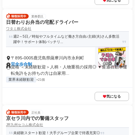
気になる
業務委託
日替わりお弁当の宅配ドライバー
ワタミ株式会社
週2～5日／時短やフルタイムなど働き方自由♪主婦(夫)さん多数活
躍中！サポート体制バッチリ...
〒895-0005鹿児島県薩摩川内市永利町
完全歩合制
資格 ＜未経験歓迎＞人柄・人物重視の採用◎ ▼普通自動車運
転免許をお持ちの方は自家用...
業界未経験歓迎
+21個
気になる
正社員
京セラ川内での警備スタッフ
JR九州セコム株式会社
未経験スタート歓迎！大手グループ企業で待遇充実◎