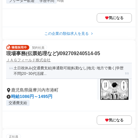
フリーター歓迎
学歴不問
+6個
気になる
この企業の類似求人を見る
契約社員
現場事務(伝票処理など)/092709240514-05
ＪＡＧフィールド株式会社
土日祝休み|交通費支給|車通勤可能|転勤なし|地元･地方で働く|学歴
不問|20~30代活躍...
鹿児島県薩摩川内市港町
時給1086円～1495円
交通費支給
気になる
正社員