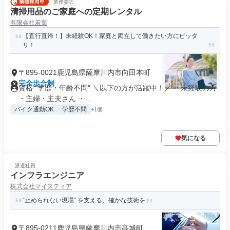
業務委託
清掃用品のご家庭への定期レンタル
有限会社若葉
【直行直帰！】未経験OK！家庭と両立して働きたい方にピッタ
リ！
〒895-0021鹿児島県薩摩川内市向田本町
完全歩合制
資格 "学歴・年齢不問" ＼以下の方が活躍中！／ ・未経験の方
・主婦・主夫さん ・...
バイク通勤OK
学歴不問
+1個
気になる
派遣社員
インフラエンジニア
株式会社マイスティア
“止められない現場” を支える、確かな技術を
〒895-0211鹿児島県薩摩川内市高城町