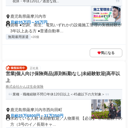
祝休・年休120日／過度な残...
鹿児島県薩摩川内市
月給35万円～55万円
資格 ●空調、衛生、電気いずれかの設備施工管理の実務経験が
3年以上ある方 ●普通自動車...
無期雇用派遣
+20個
気になる
正社員
営業|個人向け保険商品|原則転勤なし|未経験歓迎|高卒以
上
株式会社かんぽ生命保険
業種・職種経験不問◎年休120日以上＜45歳以下の方対象＞
鹿児島県薩摩川内市西向田町
月給25万6800円～31万350円
求めている人材 未経験歓迎／人物重視 【必須】 ◎45歳以下の
方（3号のイ／長期キャ...