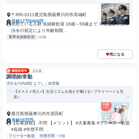
〒895-0211鹿児島県薩摩川内市高城町
月給17万8400円
求めている人材 未経験歓迎 18歳～59歳まで ※労働基準法等
法令の規定により年齢制限...
業界未経験歓迎
+16個
気になる
正社員
調理師/常勤
済生会川内病院 なでしこ保育園
【オススメ求人⭐️】生活リズムを崩さず働ける✨プライベートも充
実✅️
鹿児島県薩摩川内市原田町
月給19万円
【応募資格】 不問 【メリット】 #大量募集 #フリーター歓迎
#長期 #学歴不問 ...
フリーター歓迎
学歴不問
+2個