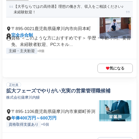
【大手ならではの高待遇】理想の働き方、収入をご相談ください♪
未経験歓迎！
〒895-0021鹿児島県薩摩川内市向田本町
完全歩合制
資格 ＜このような方におすすめです＞ 学歴・年齢不問、要普
免、未経験者歓迎、PCスキル...
主婦・主夫歓迎
+8個
気になる
正社員
拡大フェーズでやりがい充実の営業管理職候補
株式会社薩摩川内鰻
〒895-1106鹿児島県薩摩川内市東郷町斧渕
年俸400万円～600万円
資格取得支援あり
+6個