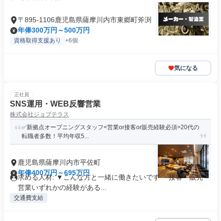
〒895-1106鹿児島県薩摩川内市東郷町斧渕
年俸300万円～500万円
資格取得支援あり
+6個
気になる
正社員
SNS運用・WEB反響営業
株式会社ジョブテラス
✅新拠点オープニングスタッフ<営業or接客or販売経験必須>20代の
転職者多数！平均年収5...
鹿児島県薩摩川内市平佐町
年俸400万円～695万円
求める人材: ▼こんな方と一緒に働きたいです ・接客・販売・
営業いずれかの経験がある...
交通費支給