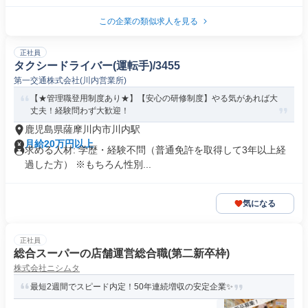
この企業の類似求人を見る
正社員
タクシードライバー(運転手)/3455
第一交通株式会社(川内営業所)
【★管理職登用制度あり★】【安心の研修制度】やる気があれば大
丈夫！経験問わず大歓迎！
鹿児島県薩摩川内市川内駅
月給20万円以上
求める人材: 学歴・経験不問（普通免許を取得して3年以上経
過した方） ※もちろん性別...
気になる
正社員
総合スーパーの店舗運営総合職(第二新卒枠)
株式会社ニシムタ
最短2週間でスピード内定！50年連続増収の安定企業✨