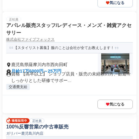
気になる
正社員
アパレル販売スタッフ/レディース・メンズ・雑貨アクセ
サリー
株式会社ファイブフォックス
【スタイリスト募集】服のことは会社が全てお教えします！
鹿児島県薩摩川内市西向田町
月給17万6000円～25万円
資格 【高卒以上】 ショップ店員・販売の未経験の方、歓迎☆
しっかりとした研修でサポー...
交通費支給
気になる
正社員
100%反響営業の中古車販売
ガリバー鹿児島川内店