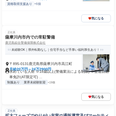
資格取得支援あり
+6個
気になる
正社員
薩摩川内市内での常駐警備
鹿児島綜合警備保障株式会社
未経験OK｜県外転勤なし｜住宅手当など手厚い福利厚生あり！
〒895-0131鹿児島県薩摩川内市高江町
月給20万円～24万2900円
求めている人材 ※18歳以上(警備業法による制限) ※普通自動
車免許(AT限定可) ...
制服あり
業界未経験歓迎
+19個
気になる
正社員
拡大フェーズでやりがい充実の通販運営及びマーケティ