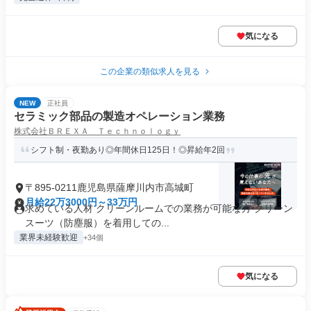
気になる
この企業の類似求人を見る
NEW
正社員
セラミック部品の製造オペレーション業務
株式会社ＢＲＥＸＡ Ｔｅｃｈｎｏｌｏｇｙ
シフト制・夜勤あり◎年間休日125日！◎昇給年2回
〒895-0211鹿児島県薩摩川内市高城町
月給22万3000円～33万円
求めている人材 クリーンルームでの業務が可能な方 クリーン
スーツ（防塵服）を着用しての...
業界未経験歓迎
+34個
気になる