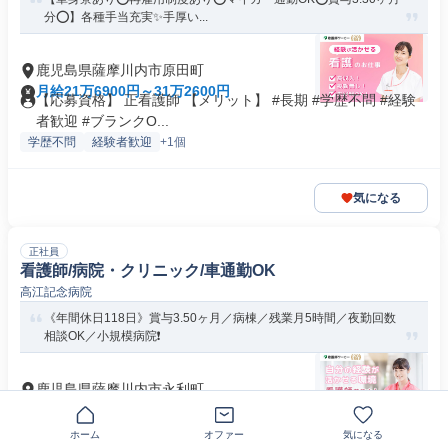
分⭕】各種手当充実✨手厚い...
鹿児島県薩摩川内市原田町
月給21万6900円～31万2600円
【応募資格】 正看護師 【メリット】 #長期 #学歴不問 #経験
者歓迎 #ブランクO...
学歴不問
経験者歓迎
+1個
気になる
正社員
看護師/病院・クリニック/車通勤OK
高江記念病院
《年間休日118日》賞与3.50ヶ月／病棟／残業月5時間／夜勤回数
相談OK／小規模病院❗️
鹿児島県薩摩川内市永利町
月給17万6000円～24万5000円
【応募資格】 正看護師 【メリット】 #長期 #学歴不問 #経験
ホーム
オファー
気になる
者歓迎 #ブランクO...