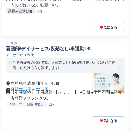
うのが好きな方 転勤OKな...
業界未経験歓迎
+7個
気になる
正社員
看護師/デイサービス/夜勤なし/車通勤OK
デイサービス五代
＼看護介護の経験者歓迎／残業なし⭕再雇用制度あり⭕送迎ご担
当いただける方も歓迎します❗️
鹿児島県薩摩川内市五代町
月給25万円～27万円
【応募資格】 正看護師 【メリット】 #長期 #学歴不問 #経験
者歓迎 #ブランクO...
学歴不問
経験者歓迎
+1個
気になる