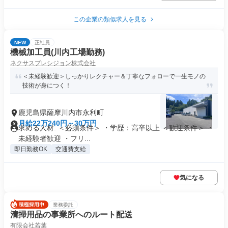
この企業の類似求人を見る
NEW
正社員
機械加工員(川内工場勤務)
ネクサスプレシジョン株式会社
＜未経験歓迎＞しっかりレクチャー＆丁寧なフォローで一生モノの
技術が身につく！
鹿児島県薩摩川内市永利町
月給22万240円～30万円
求める人材: ＜必須条件＞ ・学歴：高卒以上 ＜歓迎条件＞ ・
未経験者歓迎 ・フリ...
即日勤務OK
交通費支給
気になる
業務委託
清掃用品の事業所へのルート配送
有限会社若葉