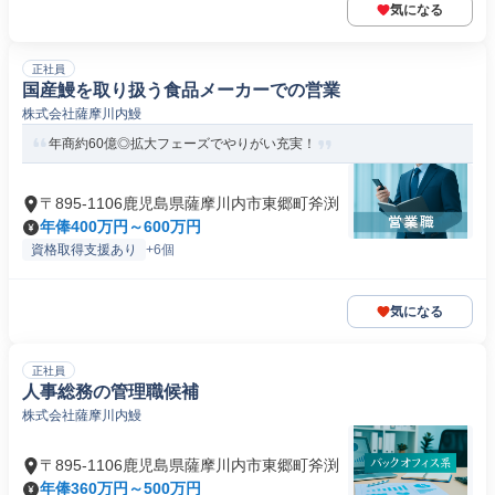
気になる
正社員
国産鰻を取り扱う食品メーカーでの営業
株式会社薩摩川内鰻
年商約60億◎拡大フェーズでやりがい充実！
〒895-1106鹿児島県薩摩川内市東郷町斧渕
年俸400万円～600万円
資格取得支援あり
+6個
気になる
正社員
人事総務の管理職候補
株式会社薩摩川内鰻
〒895-1106鹿児島県薩摩川内市東郷町斧渕
年俸360万円～500万円