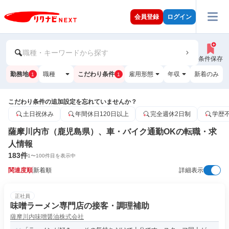
会員登録
ログイン
職種・キーワードから探す
条件保存
勤務地
職種
こだわり条件
雇用形態
年収
新着のみ
1
1
こだわり条件の追加設定を忘れていませんか？
土日祝休み
年間休日120日以上
完全週休2日制
学歴
薩摩川内市（鹿児島県）、車・バイク通勤OKの転職・求
人情報
183
件
1
〜
100
件目を表示中
関連度順
新着順
詳細表示
正社員
味噌ラーメン専門店の接客・調理補助
薩摩川内味噌醤油株式会社