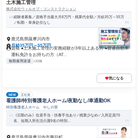
土木施工管理
株式会社ウィルオブ・コンストラクション
経験者募集／資格手当最大月8万円・残業代全額／月給35万～55万
／転勤・単身赴任なし
鹿児島県薩摩川内市
月給35万円～55万円
資格 ●土木施工管理の実務経験が3年以上ある方 ●普通自動車
運転免許をお持ちの方（AT...
無期雇用派遣
+20個
気になる
NEW
正社員
看護師/特別養護老人ホーム/夜勤なし/車通勤OK
特別養護老人ホーム やしの実
《日勤のみ》住居手当・扶養手当あり✅残業少なめ✅入所定員70
名、短期入所生活介護9名の特別...
鹿児島県薩摩川内市勝目町