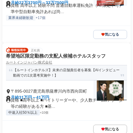
月給22万3700円～33万7500円
資格 高卒以上 経験不問 普通自動車運転免許（AT限定不可）
準中型自動車免許あれば尚...
業界未経験歓迎
+17個
気になる
正社員
希望地区限定勤務の支配人候補ホテルスタッフ
ルートインジャパン株式会社
【ルートインホテルズ】未来の店舗責任者を募集【AIインタビュー
動画での1次選考実施中！】
〒895-0027鹿児島県薩摩川内市西向田町
月給31万円～41万円
資格 ■高卒以上 ■バイトリーダーや、少人数チームの リーダー
等の経験がある方 ■基...
中途入社50％以上
+10個
気になる