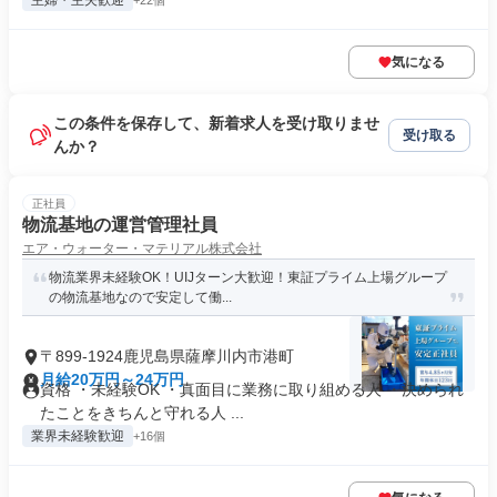
主婦・主夫歓迎
+22個
気になる
この条件を保存して、新着求人を受け取りませ
受け取る
んか？
正社員
物流基地の運営管理社員
エア・ウォーター・マテリアル株式会社
物流業界未経験OK！UIJターン大歓迎！東証プライム上場グループ
の物流基地なので安定して働...
〒899-1924鹿児島県薩摩川内市港町
月給20万円～24万円
資格 ・未経験OK ・真面目に業務に取り組める人 ・決められ
たことをきちんと守れる人 ...
業界未経験歓迎
+16個