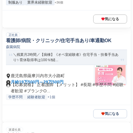
制服あり
業界未経験歓迎
+36個
気になる
正社員
看護師/病院・クリニック/住宅手当あり/車通勤OK
森園病院
＼残業月2時間／【病棟】《オペ室経験者》住宅手当・扶養手当あ
り✨育休取得率は100％❗️経...
鹿児島県薩摩川内市大小路町
月給19万500円～29万500円
【応募資格】 正看護師 【メリット】 #長期 #学歴不問 #経験
者歓迎 #ブランクO...
学歴不問
経験者歓迎
+1個
気になる
派遣社員