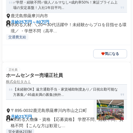
✅学歴・経験不問✅個人ノルマなし×成約率50%！東証プライム上
場の安定基盤！入社1年目平均...
鹿児島県薩摩川内市
月給25万円～80万円
求める人材: ＼20〜30代活躍中！未経験からプロを目指せる環
境／ ・学歴不問（高卒...
交通費支給
気になる
正社員
ホームセンター売場正社員
株式会社タカミ
【未経験OK】遠方通勤手当・家賃補助制度あり／日祝出勤可能な
方募集／46歳未満の募集(例外...
〒895-0032鹿児島県薩摩川内市山之口町
月給23万円
■求める人物像・資格 【応募資格】 学歴不問、経験不問、資
格不問 【こんな方は歓迎し...
完全週休2日制