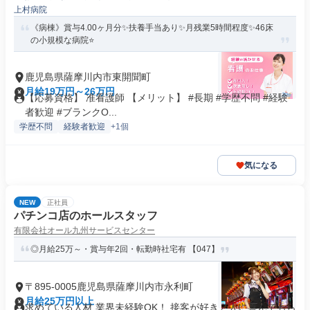
上村病院
《病棟》賞与4.00ヶ月分✨扶養手当あり✨月残業5時間程度✨46床
の小規模な病院⭐
鹿児島県薩摩川内市東開聞町
月給19万円～26万円
【応募資格】 准看護師 【メリット】 #長期 #学歴不問 #経験
者歓迎 #ブランクO...
学歴不問
経験者歓迎
+1個
気になる
NEW
正社員
パチンコ店のホールスタッフ
有限会社オール九州サービスセンター
◎月給25万～・賞与年2回・転勤時社宅有 【047】
〒895-0005鹿児島県薩摩川内市永利町
月給25万円以上
求めている人材 業界未経験OK！ 接客が好き／人に喜んでもら