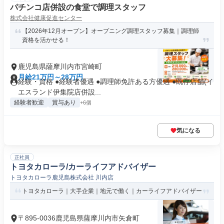
パチンコ店併設の食堂で調理スタッフ
株式会社健康促進センター
【2026年12月オープン】オープニング調理スタッフ募集｜調理師
資格を活かせる！
鹿児島県薩摩川内市宮崎町
月給21万円～28万円
経験・資格 ●経験者優遇 ●調理師免許ある方優遇 ●既存店舗(イ
エスランド伊集院店併設...
経験者歓迎
賞与あり
+6個
気になる
正社員
トヨタカローラ/カーライフアドバイザー
トヨタカローラ鹿児島株式会社 川内店
トヨタカローラ｜大手企業｜地元で働く｜カーライフアドバイザー
〒895-0036鹿児島県薩摩川内市矢倉町