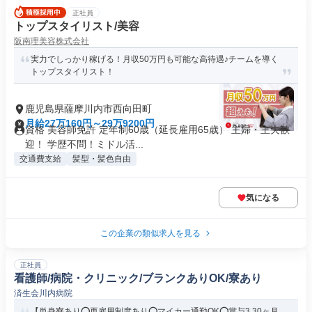
正社員
トップスタイリスト/美容
阪南理美容株式会社
実力でしっかり稼げる！月収50万円も可能な高待遇♪チームを導く
トップスタイリスト！
鹿児島県薩摩川内市西向田町
月給27万160円～29万9200円
資格 美容師免許 定年制60歳（延長雇用65歳） 主婦・主夫歓
迎！ 学歴不問！ミドル活...
交通費支給
髪型・髪色自由
気になる
この企業の類似求人を見る
正社員
看護師/病院・クリニック/ブランクありOK/寮あり
済生会川内病院
【単身寮あり⭕再雇用制度あり⭕マイカー通勤OK⭕賞与3.30ヶ月