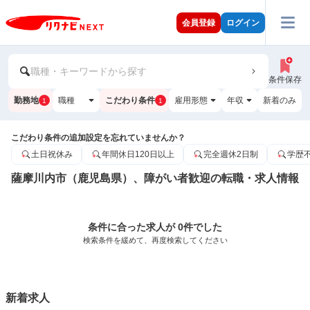
会員登録
ログイン
職種・キーワードから探す
条件保存
勤務地
職種
こだわり条件
雇用形態
年収
新着のみ
1
1
こだわり条件の追加設定を忘れていませんか？
土日祝休み
年間休日120日以上
完全週休2日制
学歴
薩摩川内市（鹿児島県）、障がい者歓迎の転職・求人情報
条件に合った求人が 0件でした
検索条件を緩めて、再度検索してください
新着求人