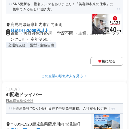
SNS更新も、指名ノルマもありません！「美容師本来の仕事」に
集中できる新しい働き方。
鹿児島県薩摩川内市西向田町
月給24万2000円以上
資格 ・美容師免許必須 ・学歴不問 ・主婦、主夫歓迎 ・ブラ
ンクOK ・ 定年制60...
交通費支給
髪型・髪色自由
気になる
この企業の類似求人を見る
正社員
4t配送ドライバー
日本貨物株式会社
✨普通免許でOK！会社負担で中型免許取得。入社祝金10万円！
〒899-1923鹿児島県薩摩川内市湯島町