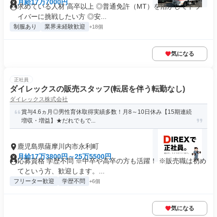
月給17万7000円
求めている人材 高卒以上 ◎普通免許（MT）を活かしてドラ
イバーに挑戦したい方 ◎安...
制服あり
業界未経験歓迎
+18個
気になる
正社員
ダイレックスの販売スタッフ(転居を伴う転勤なし)
ダイレックス株式会社
賞与4.6ヵ月◎男性育休取得実績多数！月8～10日休み【15期連続
増収・増益】★だれでもで...
鹿児島県薩摩川内市永利町
月給17万3800円～25万5500円
応募資格 学歴不問 ※中卒や高卒の方も活躍！ ※販売職は初め
てという方、歓迎します。...
フリーター歓迎
学歴不問
+6個
気になる