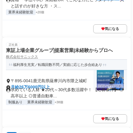
と話すのが好きな方 ・ス...
業界未経験歓迎
+20個
気になる
正社員
東証上場企業グループ|提案営業|未経験からプロへ
株式会社サニックス
福利厚生充実／転職回数不問／実績に応じた歩合給あり
〒895-0041鹿児島県薩摩川内市隈之城町
月給26万6000円以上
求めている人材 ★20代～30代多数活躍中！ 【応募条件】 ◎
高卒以上 ◎普通自動車...
制服あり
業界未経験歓迎
+38個
気になる