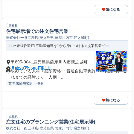
気になる
正社員
住宅展示場での注文住宅営業
株式会社一条工務店(鹿児島県 薩摩川内市 隈之城町)
⏩️未経験歓迎❗️不動産知識を1から身につける✨️提案営業✅
〒895-0041鹿児島県薩摩川内市隈之城町
月給23万5500円以上
求めている人材 ⭐必須資格 ・普通自動車免許（AT限定可） こ
れまでの経験より、人柄・...
業界未経験歓迎
+9個
気になる
正社員
注文住宅のプランニング営業(住宅展示場)
株式会社一条工務店(鹿児島県 薩摩川内市 隈之城町)