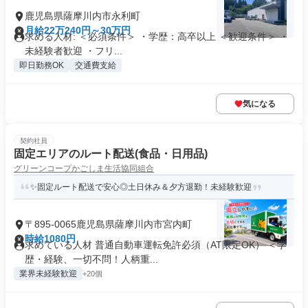
鹿児島県薩摩川内市永利町
月給22万240円～30万円
求める人材: ＜必須条件＞ ・学歴：高卒以上 ＜歓迎条件＞ ・
未経験者歓迎 ・フリ...
即日勤務OK
交通費支給
気になる
契約社員
固定エリアのルート配送(食品・日用品)
グリーンコープかごしま生活協同組合
✨固定ルート配送で安心◎土日休み＆夕方退勤！未経験歓迎
〒895-0065鹿児島県薩摩川内市宮内町
時給1080円
求めている人材 普通自動車運転免許必須（AT限定OK） ＜学
歴・経験、一切不問！人柄重...
業界未経験歓迎
+20個