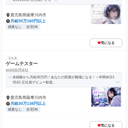
鹿児島県薩摩川内市
月給30万160円以上
残業なし
在宅OK
気になる
正社員
ゲームテスター
assist合同会社
未経験から月給30万円！あなたの部屋が職場になる！＜年間休日1
35日/ 正社員デビュー歓迎...
鹿児島県薩摩川内市
月給30万138円以上
残業なし
在宅OK
気になる