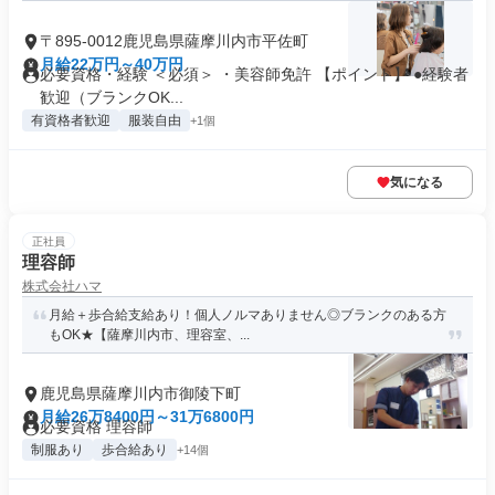
〒895-0012鹿児島県薩摩川内市平佐町
月給22万円～40万円
必要資格・経験 ＜必須＞ ・美容師免許 【ポイント】 ●経験者
歓迎（ブランクOK...
有資格者歓迎
服装自由
+1個
気になる
正社員
理容師
株式会社ハマ
月給＋歩合給支給あり！個人ノルマありません◎ブランクのある方
もOK★【薩摩川内市、理容室、...
鹿児島県薩摩川内市御陵下町
月給26万8400円～31万6800円
必要資格 理容師
制服あり
歩合給あり
+14個