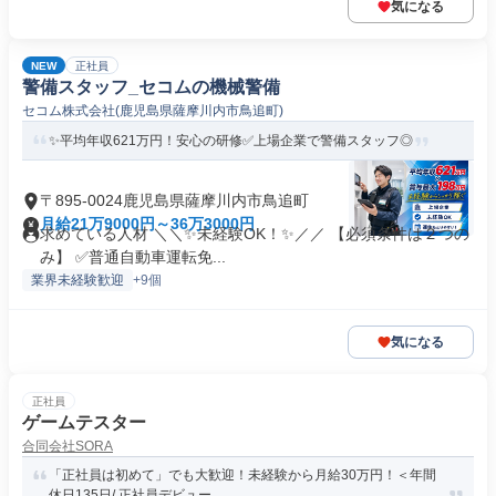
気になる
NEW
正社員
警備スタッフ_セコムの機械警備
セコム株式会社(鹿児島県薩摩川内市鳥追町)
✨平均年収621万円！安心の研修✅️上場企業で警備スタッフ◎
〒895-0024鹿児島県薩摩川内市鳥追町
月給21万9000円～36万3000円
求めている人材 ＼＼✨未経験OK！✨／／ 【必須条件は２つの
み】 ✅️普通自動車運転免...
業界未経験歓迎
+9個
気になる
正社員
ゲームテスター
合同会社SORA
「正社員は初めて」でも大歓迎！未経験から月給30万円！＜年間
休日135日/ 正社員デビュー...