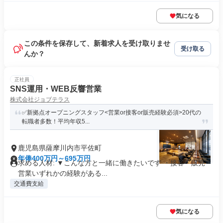
気になる
この条件を保存して、新着求人を受け取りませ
受け取る
んか？
正社員
SNS運用・WEB反響営業
株式会社ジョブテラス
✅新拠点オープニングスタッフ<営業or接客or販売経験必須>20代の
転職者多数！平均年収5...
鹿児島県薩摩川内市平佐町
年俸400万円～695万円
求める人材: ▼こんな方と一緒に働きたいです ・接客・販売・
営業いずれかの経験がある...
交通費支給
気になる