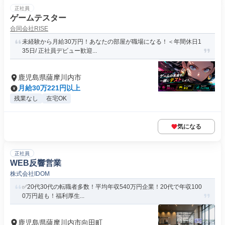
正社員
ゲームテスター
合同会社RISE
未経験から月給30万円！あなたの部屋が職場になる！＜年間休日1
35日/ 正社員デビュー歓迎...
鹿児島県薩摩川内市
月給30万221円以上
残業なし
在宅OK
気になる
正社員
WEB反響営業
株式会社IDOM
✅20代30代の転職者多数！平均年収540万円企業！20代で年収100
0万円超も！福利厚生...
鹿児島県薩摩川内市向田町