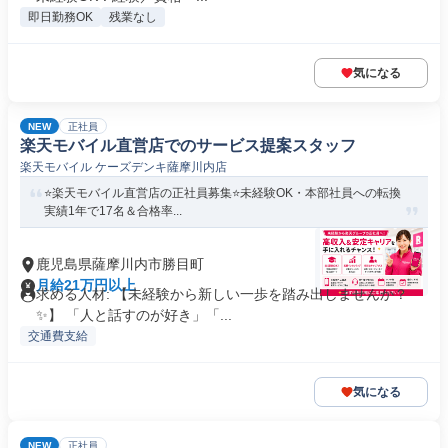
即日勤務OK
残業なし
気になる
NEW
正社員
楽天モバイル直営店でのサービス提案スタッフ
楽天モバイル ケーズデンキ薩摩川内店
⭐️楽天モバイル直営店の正社員募集⭐️未経験OK・本部社員への転換
実績1年で17名＆合格率...
鹿児島県薩摩川内市勝目町
月給21万円以上
求める人材: 【未経験から新しい一歩を踏み出しませんか？
✨】 「人と話すのが好き」「...
交通費支給
気になる
NEW
正社員