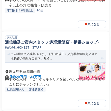
求めている人材 ＼✨0から新しいことに挑戦したい方✨／ ◎高
卒以上の方 ◎接客・販売ま...
年間休日120日以上
+10個
気になる
契約社員
通信機器ご案内スタッフ(家電量販店・携帯ショップ)
株式会社HONEST STAFF
✅未経験OK／残業ほぼなし（月10h以下）／定着率90%超／スマ
ホ操作の簡単なご案内／月給...
鹿児島県薩摩川内市
月給29万円～34万円
求める人材: 「ゼロからキャリアを築いていきたい」 「新しい
ことにチャレンジしたい」...
社員登用あり
交通費支給
気になる