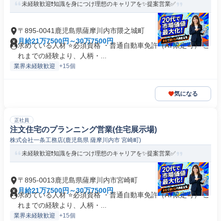
未経験歓迎❗️知識を身につけ理想のキャリアを✨️提案営業✅
〒895-0041鹿児島県薩摩川内市隈之城町
月給21万7500円～30万7500円
求めている人材 ⭐必須資格 ・普通自動車免許（AT限定可） こ
れまでの経験より、人柄・...
業界未経験歓迎
+15個
気になる
正社員
注文住宅のプランニング営業(住宅展示場)
株式会社一条工務店(鹿児島県 薩摩川内市 宮崎町)
未経験歓迎❗️知識を身につけ理想のキャリアを✨️提案営業✅
〒895-0013鹿児島県薩摩川内市宮崎町
月給21万7500円～30万7500円
求めている人材 ⭐必須資格 ・普通自動車免許（AT限定可） こ
れまでの経験より、人柄・...
業界未経験歓迎
+15個