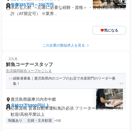
年俸385万円～700万円
求める人材: ＜応募に必要な経験・資格＞ ・普通自動車運転免
許（AT限定可） ※業界...
気になる
この企業の類似求人を見る
正社員
鮮魚コーナースタッフ
生活協同組合コープかごしま
経験者募集｜鹿児島県内のコープのお店で水産部門のリーダー募
集！
鹿児島県薩摩川内市中郷
月給23万5900円以上
応募資格 普通自動車運転免許必須 フリーター歓迎/主婦（夫）
歓迎/高校卒業以上
制服あり
主婦・主夫歓迎
+8個