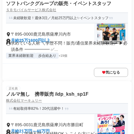
ソフトバンクグループの販売・イベントスタッフ
ＳＢモバイルサービス株式会社
未経験歓迎！週休3日／月給25万円以上✨イベントスタッフ
〒895-0000鹿児島県薩摩川内市
月給25万1600円以上
求めている人材 ＼学歴不問！販売/通信業界未経験歓迎／ ▶必
須条件 ━━━━━━ ✅...
業界未経験歓迎
歩合給あり
+19個
気になる
正社員
ノルマ無し 携帯販売 /idp_ksh_sp1F
株式会社マーキュリー
有給取得率82%！20代活躍中！
〒895-0031鹿児島県薩摩川内市勝目町
月給21万円～40万円
資格 ・学歴不問／未経験OK ＼こんな方にピッタリ！／ ・人