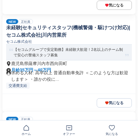
気になる
NEW
正社員
未経験|セキュリティスタッフ(機械警備・駆けつけ対応)|
セコム株式会社|川内営業所
セコム株式会社
【セコムグループで安定勤務】未経験大歓迎！2名以上のチーム制
で安心の警備スタッフ募集
鹿児島県薩摩川内市西向田町
月給35万円～40万円
求める人材: 高卒以上 普通自動車免許 ＜このような方は歓迎
します＞ ・誰かの役に...
交通費支給
気になる
NEW
正社員
楽天モバイルショップ
楽天モバイル テックランド薩摩川内店
ホーム
オファー
気になる