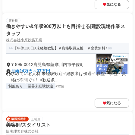
気になる
正社員
働きやすい&年収900万以上も目指せる|建設現場作業ス
タッフ
株式会社小原鉄筋工業
【年休120日X未経験歓迎】＃資格取得支援 ＃寮費無料⭐️
〒895-0012鹿児島県薩摩川内市平佐町
月給24万円～37万円
求めている人材 未経験歓迎✅経験者は優遇✅ 職歴・学歴・資
格は不問です!! <歓迎条...
制服あり
業界未経験歓迎
+32個
気になる
正社員
美容師/スタイリスト
阪南理美容株式会社