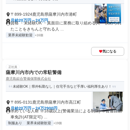
〒899-1924鹿児島県薩摩川内市港町
月給20万円～24万円
資格 ・未経験OK ・真面目に業務に取り組める人 ・決められ
たことをきちんと守れる人 ...
業界未経験歓迎
+16個
気になる
正社員
薩摩川内市内での常駐警備
鹿児島綜合警備保障株式会社
未経験OK｜県外転勤なし｜住宅手当など手厚い福利厚生あり！
〒895-0131鹿児島県薩摩川内市高江町
月給20万円～24万2900円
求めている人材 ※18歳以上(警備業法による制限) ※普通自動
車免許(AT限定可) ...
制服あり
業界未経験歓迎
+19個