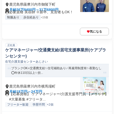
鹿児島県薩摩川内市御陵下町
月給26万8400円～31万6800円
必要資格 美容師 ※新卒、見習者もOK！
制服あり
歩合給あり
+15個
気になる
正社員
ケアマネージャー/交通費支給/居宅支援事業所(ケアプラ
ンセンター)
在宅介護支援センターあじさい
ブランクOK⭐️交通費支給✨住宅補助あり✅️再雇用制度有✨夜勤なし
⭕️年休110日以上✨担...
鹿児島県薩摩川内市横馬場町
月給19万円～24万円
【応募資格】 ケアマネージャー/介護支援専門員 【メリット】
#大量募集 #フリータ...
フリーター歓迎
学歴不問
+2個