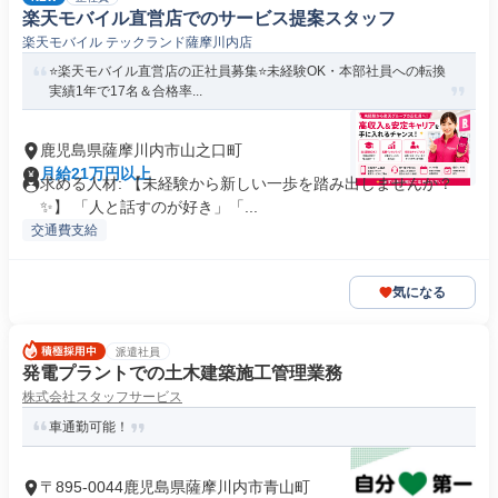
楽天モバイル直営店でのサービス提案スタッフ
楽天モバイル テックランド薩摩川内店
⭐️楽天モバイル直営店の正社員募集⭐️未経験OK・本部社員への転換
実績1年で17名＆合格率...
鹿児島県薩摩川内市山之口町
月給21万円以上
求める人材: 【未経験から新しい一歩を踏み出しませんか？
✨】 「人と話すのが好き」「...
交通費支給
気になる
派遣社員
発電プラントでの土木建築施工管理業務
株式会社スタッフサービス
車通勤可能！
〒895-0044鹿児島県薩摩川内市青山町