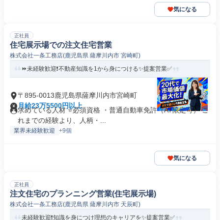
気になる
正社員
住宅展示場での注文住宅営業
株式会社一条工務店(鹿児島県 薩摩川内市 宮崎町)
⏩️未経験歓迎❗️不動産知識を1から身につける✨️提案営業✅
〒895-0013鹿児島県薩摩川内市宮崎町
月給23万5500円以上
求めている人材 ⭐必須資格 ・普通自動車免許（AT限定可） こ
れまでの経験より、人柄・...
業界未経験歓迎
+9個
気になる
正社員
注文住宅のプランニング営業(住宅展示場)
株式会社一条工務店(鹿児島県 薩摩川内市 天辰町)
未経験歓迎❗️知識を身につけ理想のキャリアを✨️提案営業✅