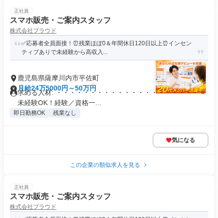
正社員
スマホ販売・ご案内スタッフ
株式会社プラウド
✅応募者全員面接！⏰残業ほぼ0＆年間休日120日以上⏰インセン
ティブありで未経験から高収入...
鹿児島県薩摩川内市平佐町
月給24万5000円～50万円
求める人材: ・・・・・・・・・・・・・・・・・・・・・ ⭐
未経験OK！経験／資格一...
即日勤務OK
残業なし
気になる
この企業の類似求人を見る
正社員
スマホ販売・ご案内スタッフ
株式会社プラウド