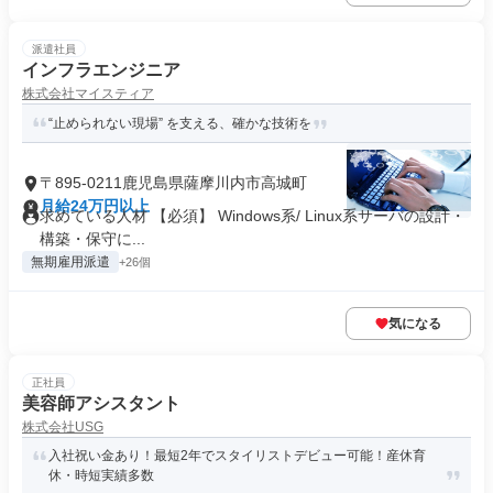
派遣社員
インフラエンジニア
株式会社マイスティア
“止められない現場” を支える、確かな技術を
〒895-0211鹿児島県薩摩川内市高城町
月給24万円以上
求めている人材 【必須】 Windows系/ Linux系サーバの設計・
構築・保守に...
無期雇用派遣
+26個
気になる
正社員
美容師アシスタント
株式会社USG
入社祝い金あり！最短2年でスタイリストデビュー可能！産休育
休・時短実績多数