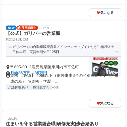
気になる
NEW
正社員
【公式】ガリバーの営業職
株式会社IDOM
ガリバーでの自動車販売営業／インセンティブでやりがい倍増＆土
日休み可、実質年間休日125日
〒895-0012鹿児島県薩摩川内市平佐町
月給25万円～35万円
資格 【必須】 40歳以下（例外事由3号のイ※長期キャリア形
成の為） ※資格・学歴・...
介護休暇あり
職場見学可
+5個
気になる
正社員
住まいを守る営業総合職|研修充実|歩合給あり