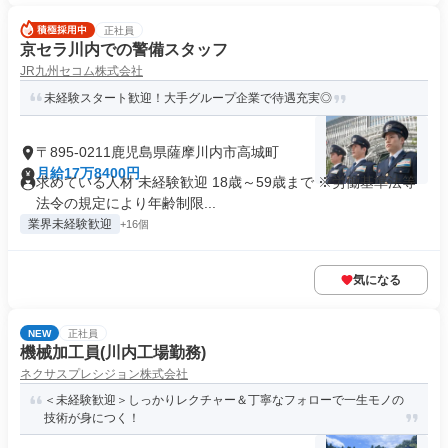
正社員
京セラ川内での警備スタッフ
JR九州セコム株式会社
未経験スタート歓迎！大手グループ企業で待遇充実◎
〒895-0211鹿児島県薩摩川内市高城町
月給17万8400円
求めている人材 未経験歓迎 18歳～59歳まで ※労働基準法等
法令の規定により年齢制限...
業界未経験歓迎
+16個
気になる
NEW
正社員
機械加工員(川内工場勤務)
ネクサスプレシジョン株式会社
＜未経験歓迎＞しっかりレクチャー＆丁寧なフォローで一生モノの
技術が身につく！