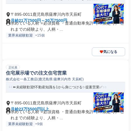
〒895-0011鹿児島県薩摩川内市天辰町
月給21万7500円～30万7500円
求めている人材 ⭐必須資格 ・普通自動車免許（AT限定可） こ
れまでの経験より、人柄・...
業界未経験歓迎
+15個
気になる
正社員
住宅展示場での注文住宅営業
株式会社一条工務店(鹿児島県 薩摩川内市 天辰町)
⏩️未経験歓迎❗️不動産知識を1から身につける✨️提案営業✅
〒895-0011鹿児島県薩摩川内市天辰町
月給23万5500円以上
求めている人材 ⭐必須資格 ・普通自動車免許（AT限定可） こ
れまでの経験より、人柄・...
業界未経験歓迎
+9個