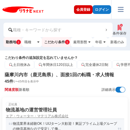
会員登録
ログイン
職種・キーワードから探す
条件保存
勤務地
職種
こだわり条件
雇用形態
年収
新着のみ
1
1
こだわり条件の追加設定を忘れていませんか？
土日祝休み
年間休日120日以上
完全週休2日制
学歴
薩摩川内市（鹿児島県）、面接1回の転職・求人情報
45
件
1
〜
45
件目を表示中
関連度順
新着順
詳細表示
正社員
物流基地の運営管理社員
エア・ウォーター・マテリアル株式会社
物流業界未経験OK！UIJターン大歓迎！東証プライム上場グループ
の物流基地なので安定して働...