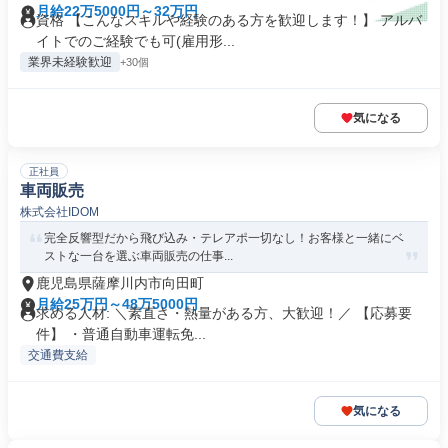
月給22万5000円～32万円
資格 【こんなスキルや経験のある方を歓迎します！】 アルバ
イトでのご経験でも可(雇用形...
業界未経験歓迎
+30個
気になる
正社員
車両販売
株式会社IDOM
完全反響型だから飛び込み・テレアポ一切なし！お客様と一緒にベ
ストな一台を選ぶ車両販売の仕事...
鹿児島県薩摩川内市向田町
月給25万円～48万5000円
求める人材: ＼素直さ・熱量がある方、大歓迎！／ 【応募要
件】 ・普通自動車運転免...
交通費支給
気になる