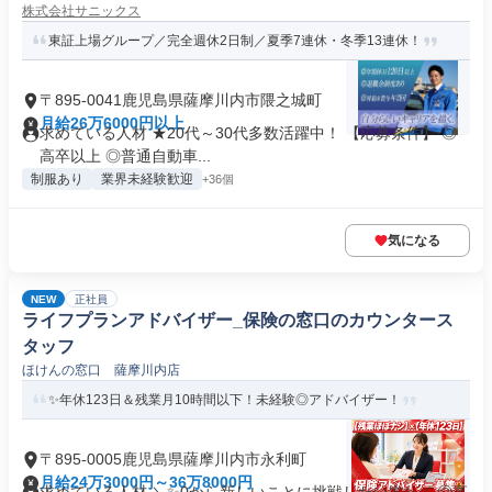
株式会社サニックス
東証上場グループ／完全週休2日制／夏季7連休・冬季13連休！
〒895-0041鹿児島県薩摩川内市隈之城町
月給26万6000円以上
求めている人材 ★20代～30代多数活躍中！ 【応募条件】 ◎
高卒以上 ◎普通自動車...
制服あり
業界未経験歓迎
+36個
気になる
NEW
正社員
ライフプランアドバイザー_保険の窓口のカウンタース
タッフ
ほけんの窓口 薩摩川内店
✨年休123日＆残業月10時間以下！未経験◎アドバイザー！
〒895-0005鹿児島県薩摩川内市永利町
月給24万3000円～36万8000円