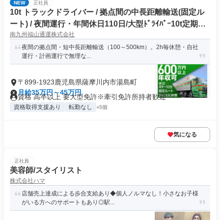
NEW
正社員
10t トラックドライバー / 拠点間の中長距離輸送(固定ル
ート) / 夜間運行・年間休日110日/大型ﾄﾞﾗｲﾊﾞｰ10t定期夜
南九州福山通運株式会社
間幹線便(正社員)
夜間の拠点間・短中長距離輸送（100～500km）。2h毎休憩・自社
運行・計画運行で無理な...
〒899-1923鹿児島県薩摩川内市湯島町
月給35万円～45万円
資格 高卒以上 要大型免許※牽引免許所持者歓迎
資格取得支援あり
転勤なし
+5個
気になる
正社員
美容師/スタイリスト
株式会社ハマ
店舗売上達成による歩合支給あり◆個人ノルマなし！小さなお子様
がいる方へのサポートもあり◎駅...