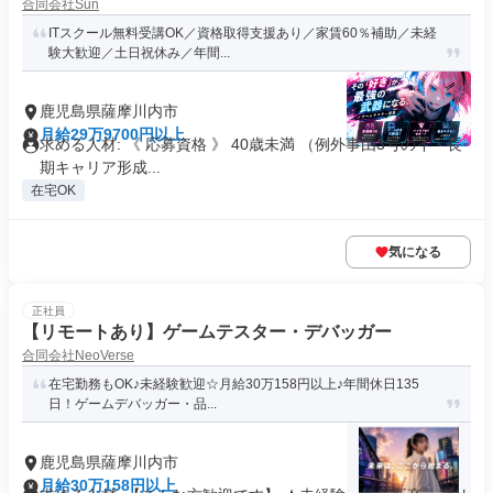
合同会社Sun
ITスクール無料受講OK／資格取得支援あり／家賃60％補助／未経
験大歓迎／土日祝休み／年間...
鹿児島県薩摩川内市
月給29万9700円以上
求める人材: 《 応募資格 》 40歳未満 （例外事由3号のイ・長
期キャリア形成...
在宅OK
気になる
正社員
【リモートあり】ゲームテスター・デバッガー
合同会社NeoVerse
在宅勤務もOK♪未経験歓迎☆月給30万158円以上♪年間休日135
日！ゲームデバッガー・品...
鹿児島県薩摩川内市
月給30万158円以上