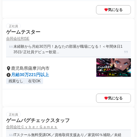
気になる
正社員
ゲームテスター
合同会社RISE
未経験から月給30万円！あなたの部屋が職場になる！＜年間休日1
35日/ 正社員デビュー歓迎...
鹿児島県薩摩川内市
月給30万221円以上
残業なし
在宅OK
気になる
正社員
ゲームバグチェックスタッフ
合同会社ＣｙｂｅｒＧａｍｅｓ
ITスクール無料受講OK／資格取得支援あり／家賃60％補助／未経