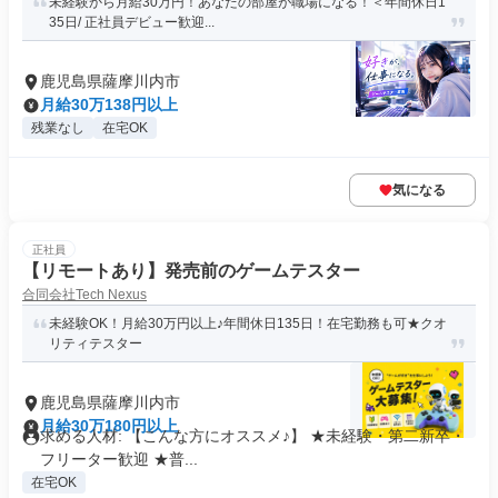
未経験から月給30万円！あなたの部屋が職場になる！＜年間休日1
35日/ 正社員デビュー歓迎...
鹿児島県薩摩川内市
月給30万138円以上
残業なし
在宅OK
気になる
正社員
【リモートあり】発売前のゲームテスター
合同会社Tech Nexus
未経験OK！月給30万円以上♪年間休日135日！在宅勤務も可★クオ
リティテスター
鹿児島県薩摩川内市
月給30万180円以上
求める人材: 【こんな方にオススメ♪】 ★未経験・第二新卒・
フリーター歓迎 ★普...
在宅OK