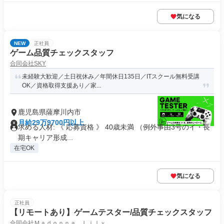
気になる
NEW
正社員
ゲーム品質チェックスタッフ
合同会社SKY
未経験大歓迎／土日祝休み／年間休日135日／ITスクール無料受講
OK／資格取得支援あり／家...
鹿児島県薩摩川内市
月給29万9700円以上
求める人材: 《 応募資格 》 40歳未満 （例外事由3号のイ・長
期キャリア形成...
在宅OK
気になる
正社員
【リモートあり】ゲームテスター/品質チェックスタッフ
合同会社Ｍａｄｏｎｎａ Ｌｉｌｙ