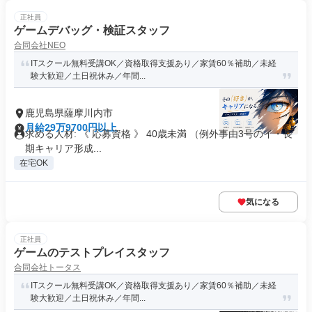
正社員
ゲームデバッグ・検証スタッフ
合同会社NEO
ITスクール無料受講OK／資格取得支援あり／家賃60％補助／未経
験大歓迎／土日祝休み／年間...
鹿児島県薩摩川内市
月給29万9700円以上
求める人材: 《 応募資格 》 40歳未満 （例外事由3号のイ・長
期キャリア形成...
在宅OK
気になる
正社員
ゲームのテストプレイスタッフ
合同会社トータス
ITスクール無料受講OK／資格取得支援あり／家賃60％補助／未経
験大歓迎／土日祝休み／年間...