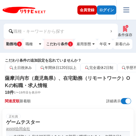
会員登録
ログイン
職種・キーワードから探す
条件保存
勤務地
職種
こだわり条件
雇用形態
年収
新着のみ
1
1
こだわり条件の追加設定を忘れていませんか？
土日祝休み
年間休日120日以上
完全週休2日制
学歴
薩摩川内市（鹿児島県）、在宅勤務（リモートワーク）O
Kの転職・求人情報
18
件
1
〜
18
件目を表示中
関連度順
新着順
詳細表示
正社員
ゲームテスター
assist合同会社