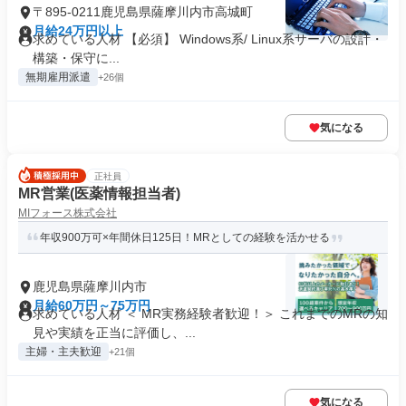
〒895-0211鹿児島県薩摩川内市高城町
月給24万円以上
求めている人材 【必須】 Windows系/ Linux系サーバの設計・
構築・保守に...
無期雇用派遣
+26個
気になる
正社員
MR営業(医薬情報担当者)
MIフォース株式会社
年収900万可×年間休日125日！MRとしての経験を活かせる
鹿児島県薩摩川内市
月給60万円～75万円
求めている人材 ＜ MR実務経験者歓迎！＞ これまでのMRの知
見や実績を正当に評価し、...
主婦・主夫歓迎
+21個
気になる