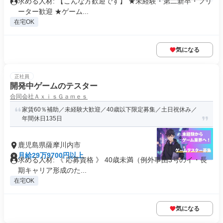
求める人材: 【こんな方歓迎です】 ★未経験・第二新卒・フリ
ーター歓迎 ★ゲーム...
在宅OK
気になる
正社員
開発中ゲームのテスター
合同会社ＡｘｉｓＧａｍｅｓ
家賃60％補助／未経験大歓迎／40歳以下限定募集／土日祝休み／
年間休日135日
鹿児島県薩摩川内市
月給29万9700円以上
求める人材: 《 応募資格 》 40歳未満（例外事由3号のイ・長
期キャリア形成のた...
在宅OK
気になる