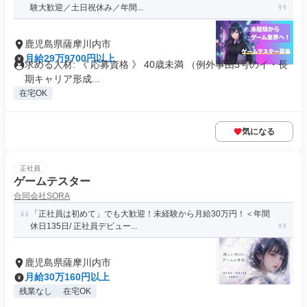
験大歓迎／土日祝休み／年間...
鹿児島県薩摩川内市
月給29万9700円以上
求める人材: 《 応募資格 》 40歳未満 （例外事由3号のイ・長
期キャリア形成...
在宅OK
気になる
正社員
ゲームテスター
合同会社SORA
「正社員は初めて」でも大歓迎！未経験から月給30万円！＜年間
休日135日/ 正社員デビュー...
鹿児島県薩摩川内市
月給30万160円以上
残業なし
在宅OK