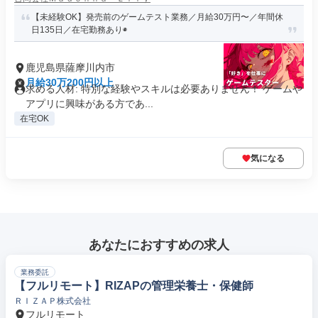
【未経験OK】発売前のゲームテスト業務／月給30万円〜／年間休
日135日／在宅勤務あり◉
鹿児島県薩摩川内市
月給30万200円以上
求める人材: 特別な経験やスキルは必要ありません！ ゲームや
アプリに興味がある方であ...
在宅OK
気になる
あなたにおすすめの求人
業務委託
【フルリモート】RIZAPの管理栄養士・保健師
ＲＩＺＡＰ株式会社
フルリモート