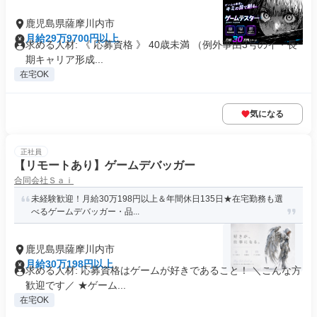
鹿児島県薩摩川内市
月給29万9700円以上
求める人材: 《 応募資格 》 40歳未満 （例外事由3号のイ・長
期キャリア形成...
在宅OK
気になる
正社員
【リモートあり】ゲームデバッガー
合同会社Ｓａｉ
未経験歓迎！月給30万198円以上＆年間休日135日★在宅勤務も選
べるゲームデバッガー・品...
鹿児島県薩摩川内市
月給30万198円以上
求める人材: 応募資格はゲームが好きであること！ ＼こんな方
歓迎です／ ★ゲーム...
在宅OK