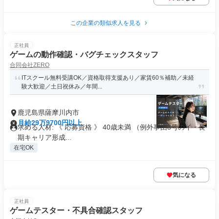
この企業の類似求人を見る
正社員
ゲームの動作確認・バグチェックスタッフ
合同会社ZERO
ITスクール無料受講OK／資格取得支援あり／家賃60％補助／未経
験大歓迎／土日祝休み／年間...
鹿児島県薩摩川内市
月給29万9700円以上
求める人材: 《 応募資格 》 40歳未満 （例外事由3号のイ・長
期キャリア形成...
在宅OK
気になる
正社員
ゲームテスター・不具合確認スタッフ