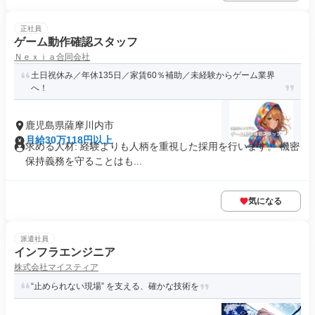
正社員
ゲーム動作確認スタッフ
Ｎｅｘｉａ合同会社
土日祝休み／年休135日／家賃60％補助／未経験からゲーム業界
へ！
鹿児島県薩摩川内市
月給30万118円以上
求める人材: 経験よりも人柄を重視した採用を行います。 機密
保持義務を守ることはも...
気になる
派遣社員
インフラエンジニア
株式会社マイスティア
“止められない現場” を支える、確かな技術を