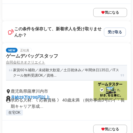
気になる
この条件を保存して、新着求人を受け取りませ
受け取る
んか？
NEW
正社員
ゲームデバッグスタッフ
合同会社ネオクリエイト
家賃60％補助／未経験大歓迎／土日祝休み／年間休日135日／ITス
クール無料受講OK／資格...
鹿児島県薩摩川内市
月給29万9700円以上
求める人材: 《 応募資格 》 40歳未満 （例外事由3号のイ・長
期キャリア形成...
在宅OK
気になる