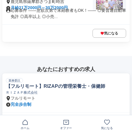
鹿児島県薩摩郡さつま町時吉
月給21万2000円～30万2000円
応募条件 ――意欲次第で未経験者もOK！―― ◎要普通自動車
免許 ◎高卒以上 ◎小売...
気になる
あなたにおすすめの求人
業務委託
【フルリモート】RIZAPの管理栄養士・保健師
ＲＩＺＡＰ株式会社
フルリモート
完全歩合制
気になる
ホーム
オファー
気になる