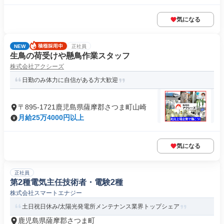
気になる
NEW
正社員
生鳥の荷受けや懸鳥作業スタッフ
株式会社アクシーズ
日勤のみ体力に自信がある方大歓迎
〒895-1721鹿児島県薩摩郡さつま町山崎
月給25万4000円以上
気になる
正社員
第2種電気主任技術者・電験2種
株式会社スマートエナジー
土日祝日休み/太陽光発電所メンテナンス業界トップシェア
鹿児島県薩摩郡さつま町