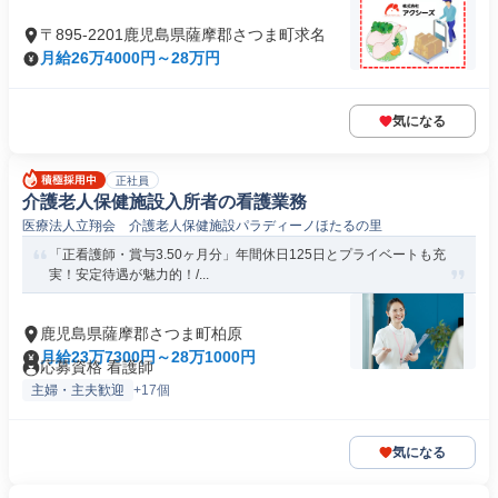
〒895-2201鹿児島県薩摩郡さつま町求名
月給26万4000円～28万円
気になる
正社員
介護老人保健施設入所者の看護業務
医療法人立翔会 介護老人保健施設パラディーノほたるの里
「正看護師・賞与3.50ヶ月分」年間休日125日とプライベートも充
実！安定待遇が魅力的！/...
鹿児島県薩摩郡さつま町柏原
月給23万7300円～28万1000円
応募資格 看護師
主婦・主夫歓迎
+17個
気になる