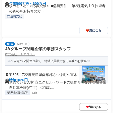
年俸500万円～600万円
求める人材: ＜応募資格＞ ■必須要件 ・第2種電気主任技術者
の資格をお持ちの方 ・...
交通費支給
気になる
NEW
契約社員
JAグループ関連企業の事務スタッフ
株式会社ＪＡエコパル
✨安定のJA関連企業で、地域に貢献できる事務のお仕事
〒895-1722鹿児島県薩摩郡さつま町久富木
時給1026円
求めている人材 ◎エクセル・ワードの操作可能な方 ◎要普通
自動車免許(AT可） ◎電話...
業界未経験歓迎
+13個
気になる