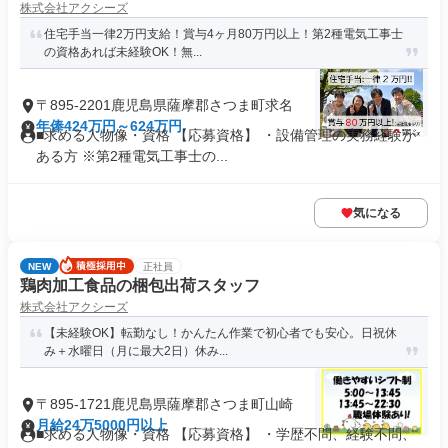
株式会社アクシーズ
住宅手当一律2万円支給！賞与4ヶ月80万円以上！第2種電気工事士
の資格あれば未経験OK！無...
〒895-2201鹿児島県薩摩郡さつま町求名
年俸424万円～624万円
■求める人物像・資格 【応募資格】 ・設備管理の実務経験が
ある方 ※第2種電気工事士の...
気になる
NEW
正社員
鶏肉加工食品の梱包出荷スタッフ
株式会社アクシーズ
【未経験OK】転勤なし！かんたん作業で初心者でも安心。日祝休
み＋水曜日（月に最大2日）休み...
〒895-1721鹿児島県薩摩郡さつま町山崎
月給24万5000円以上
■求める人物像・資格 【応募資格】 ・学歴不問、経験不問、