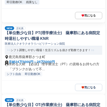
即日勤務OK
残業なし
気になる
NEW
正社員
【単位数少な目】PT(理学療法士) 薩摩郡にある病院定
時退社しやすい職場 KNR
医療法人クオラクオラリハビリテーション病院
シフト調整しやすい職場！生活リズムを崩さず勤務できます！
鹿児島県薩摩郡さつま町
月給24万5000円～29万5000円
求める人材: 【必須】 理学療法士（PT）の資格をお持ちの方
「ブランクがあって不...
シフト自由
即日勤務OK
気になる
NEW
正社員
【単位数少な目】OT(作業療法士) 薩摩郡にある病院定