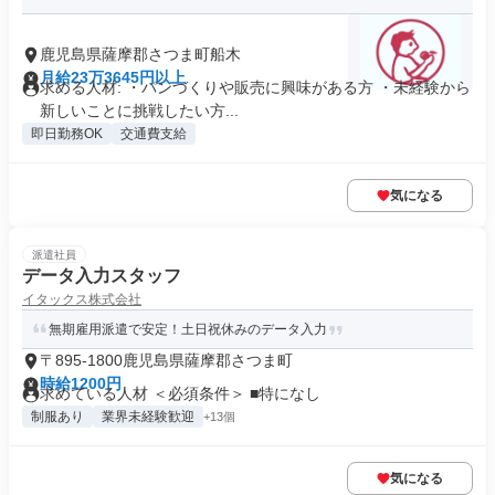
鹿児島県薩摩郡さつま町船木
月給23万3645円以上
求める人材: ・パンづくりや販売に興味がある方 ・未経験から
新しいことに挑戦したい方...
即日勤務OK
交通費支給
気になる
派遣社員
データ入力スタッフ
イタックス株式会社
無期雇用派遣で安定！土日祝休みのデータ入力
〒895-1800鹿児島県薩摩郡さつま町
時給1200円
求めている人材 ＜必須条件＞ ■特になし
制服あり
業界未経験歓迎
+13個
気になる