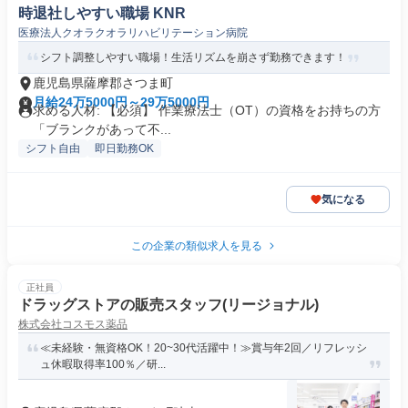
時退社しやすい職場 KNR
医療法人クオラクオラリハビリテーション病院
シフト調整しやすい職場！生活リズムを崩さず勤務できます！
鹿児島県薩摩郡さつま町
月給24万5000円～29万5000円
求める人材: 【必須】 作業療法士（OT）の資格をお持ちの方
「ブランクがあって不...
シフト自由
即日勤務OK
気になる
この企業の類似求人を見る
正社員
ドラッグストアの販売スタッフ(リージョナル)
株式会社コスモス薬品
≪未経験・無資格OK！20~30代活躍中！≫賞与年2回／リフレッシ
ュ休暇取得率100％／研...