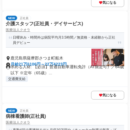
気になる
NEW
正社員
介護スタッフ(正社員・デイサービス)
医療法人クオラ
日曜休み・時間外は病院平均月3.5時間／無資格・未経験から正社
員デビュー
鹿児島県薩摩郡さつま町船木
月給21万6106円～22万4223円
求める人材: 【必須】普通自動車運転免許（AT限定可）／64歳
以下 ※定年（65歳）...
交通費支給
気になる
NEW
正社員
病棟看護師(正社員)
医療法人クオラ