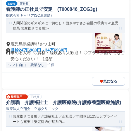
NEW
正社員
看護師の正社員で安定 (T000846_ZOG3g)
株式会社キャリア(SC鹿児島)
人間関係のギスギスは一切なし！働きやすさが自慢の環境☆≪鹿児
島県 薩摩郡さつま町≫
鹿児島県薩摩郡さつま町
月給24万6960円～34万6960円
求める人材: ◇資格・経験あり大歓迎！ ◇ブランクありでもご
安心ください！ ［必須...
シフト自由
残業なし
+1個
気になる
正社員
介護職 介護福祉士 介護医療院(介護療養型医療施設)
医療法人立翔会 立志クリニック
薩摩郡さつま町／介護福祉士／正社員／年間休日125日とプライベ
ートも充実！安定待遇が魅力的...