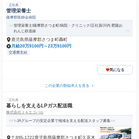
正社員
管理栄養士
薩摩郡医師会病院
管理栄養士/薩摩郡さつま町/病院・クリニック/正社員/川内 肥薩お
れんじ鉄道線
鹿児島県薩摩郡さつま町轟町
月給20万9100円～23万9100円
交通費支給
気になる
この企業の類似求人を見る
正社員
暮らしを支えるLPガス配送職
株式会社ＪＡエコパル
✨JAグループの安定企業で地域を支える配送スタッフ募集
〒895-1722鹿児島県薩摩郡さつま町久富木