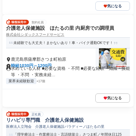
気になる
契約社員
介護老人保健施設 ほたるの里 内厨房での調理員
株式会社シダックスフードサービス
未経験でも大丈夫！まかないあり！車・バイク通勤OKです！
鹿児島県薩摩郡さつま町柏原
時給1030円～1200円
求めている人材 ■必要な資格 ・不問 ■必要な経験・知識・技能
等 ・不問 ・実務未経...
業界未経験歓迎
+17個
気になる
正社員
リハビリ専門職 介護老人保健施設
医療法人立翔会 介護老人保健施設パラディーノほたるの里
「理学療法士・作業療法士・言語聴覚士」さつま町／年間休日125