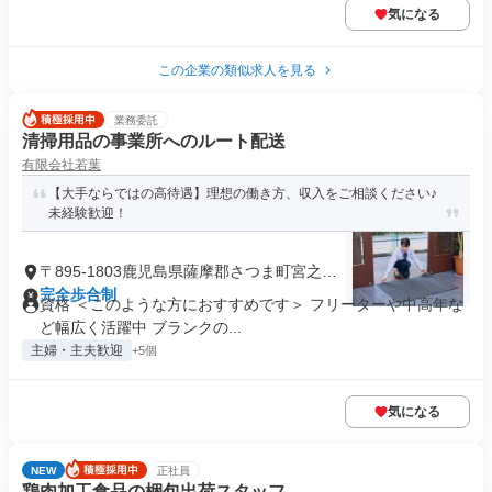
気になる
この企業の類似求人を見る
業務委託
清掃用品の事業所へのルート配送
有限会社若葉
【大手ならではの高待遇】理想の働き方、収入をご相談ください♪
未経験歓迎！
〒895-1803鹿児島県薩摩郡さつま町宮之城
屋地
完全歩合制
資格 ＜このような方におすすめです＞ フリーターや中高年な
ど幅広く活躍中 ブランクの...
主婦・主夫歓迎
+5個
気になる
NEW
正社員
鶏肉加工食品の梱包出荷スタッフ