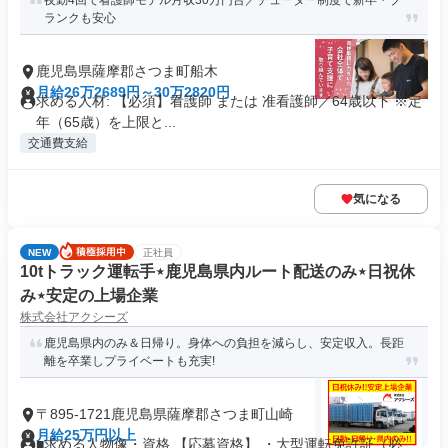
夜勤4回で看護師モデル月収30万円台／チューター制度で新卒・ブ
ランクも安心
鹿児島県薩摩郡さつま町船木
月給26万2689円～30万2820円
求める人材: 【必須】看護師 または 准看護師／64歳以下 ※定
年（65歳）を上限と...
交通費支給
気になる
NEW
正社員
10tトラック運転手⋆鹿児島県内ルート配送のみ⋆日祝休
み⋆安定の上場企業
株式会社アクシーズ
鹿児島県内のみ＆日帰り。身体への負担を減らし、安定収入。長距
離を卒業しプライベートも充実!
〒895-1721鹿児島県薩摩郡さつま町山崎
月給25万円以上
■求める人物像・資格 【応募資格】 ・大型運転免許証（必