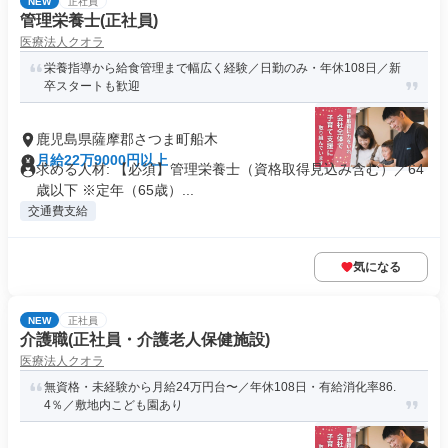
NEW
正社員
管理栄養士(正社員)
医療法人クオラ
栄養指導から給食管理まで幅広く経験／日勤のみ・年休108日／新
卒スタートも歓迎
鹿児島県薩摩郡さつま町船木
月給22万9000円以上
求める人材: 【必須】管理栄養士（資格取得見込み含む）／64
歳以下 ※定年（65歳）...
交通費支給
気になる
NEW
正社員
介護職(正社員・介護老人保健施設)
医療法人クオラ
無資格・未経験から月給24万円台〜／年休108日・有給消化率86.
4％／敷地内こども園あり