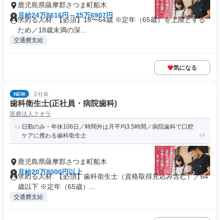
鹿児島県薩摩郡さつま町船木
月給24万8616円～25万6907円
求める人材: 【必須】18〜64歳 ※定年（65歳）を上限とする
ため／18歳未満の深...
交通費支給
気になる
NEW
正社員
歯科衛生士(正社員・病院歯科)
医療法人クオラ
日勤のみ・年休108日／時間外は月平均3.5時間／病院歯科で口腔
ケアに携わる歯科衛生士
鹿児島県薩摩郡さつま町船木
月給20万8000円以上
求める人材: 【必須】歯科衛生士（資格取得見込み含む）／64
歳以下 ※定年（65歳）...
交通費支給