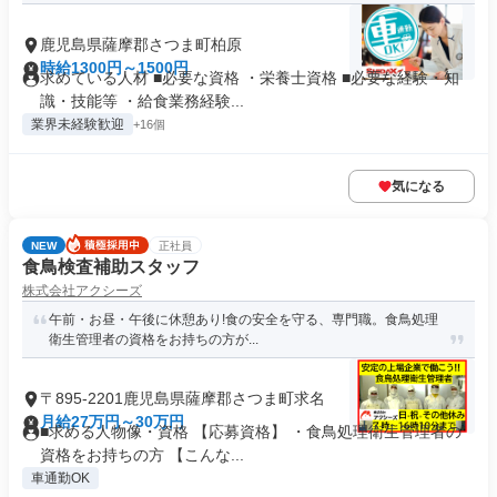
鹿児島県薩摩郡さつま町柏原
時給1300円～1500円
求めている人材 ■必要な資格 ・栄養士資格 ■必要な経験・知
識・技能等 ・給食業務経験...
業界未経験歓迎
+16個
気になる
NEW
正社員
食鳥検査補助スタッフ
株式会社アクシーズ
午前・お昼・午後に休憩あり!食の安全を守る、専門職。食鳥処理
衛生管理者の資格をお持ちの方が...
〒895-2201鹿児島県薩摩郡さつま町求名
月給27万円～30万円
■求める人物像・資格 【応募資格】 ・食鳥処理衛生管理者の
資格をお持ちの方 【こんな...
車通勤OK