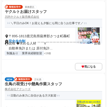
業務委託
ヤクルトお届けスタッフ
川内ヤクルト販売株式会社
＼平日のみOK！お迎えも夕飯にも間に合うお仕事です／
〒895-1813鹿児島県薩摩郡さつま町轟町
完全歩合制
資格 ◆求める人材 ￣￣V￣￣￣￣￣￣￣￣￣￣￣￣￣￣ 普通
自動車免許または 原付免許...
制服あり
業界未経験歓迎
+19個
気になる
NEW
正社員
生鳥の荷受けや懸鳥作業スタッフ
株式会社アクシーズ
日勤のみ体力に自信がある方大歓迎