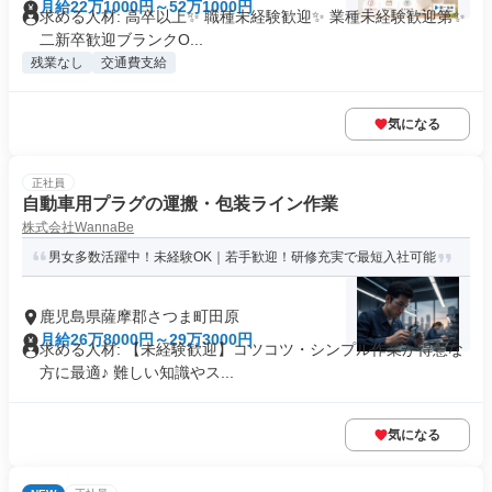
月給22万1000円～52万1000円
求める人材: 高卒以上✨ 職種未経験歓迎✨ 業種未経験歓迎第✨
二新卒歓迎ブランクO...
残業なし
交通費支給
気になる
正社員
自動車用プラグの運搬・包装ライン作業
株式会社WannaBe
男女多数活躍中！未経験OK｜若手歓迎！研修充実で最短入社可能
鹿児島県薩摩郡さつま町田原
月給26万8000円～29万3000円
求める人材: 【未経験歓迎】コツコツ・シンプル作業が得意な
方に最適♪ 難しい知識やス...
気になる