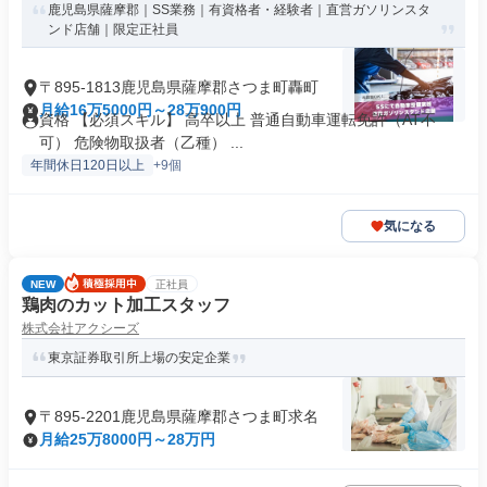
鹿児島県薩摩郡｜SS業務｜有資格者・経験者｜直営ガソリンスタ
ンド店舗｜限定正社員
〒895-1813鹿児島県薩摩郡さつま町轟町
月給16万5000円～28万900円
資格 【必須スキル】 高卒以上 普通自動車運転免許（AT不
可） 危険物取扱者（乙種） ...
年間休日120日以上
+9個
気になる
NEW
正社員
鶏肉のカット加工スタッフ
株式会社アクシーズ
東京証券取引所上場の安定企業
〒895-2201鹿児島県薩摩郡さつま町求名
月給25万8000円～28万円