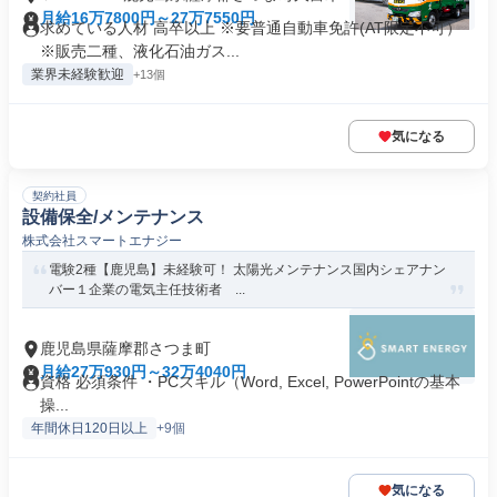
月給16万7800円～27万7550円
求めている人材 高卒以上 ※要普通自動車免許(AT限定不可）
※販売二種、液化石油ガス...
業界未経験歓迎
+13個
気になる
契約社員
設備保全/メンテナンス
株式会社スマートエナジー
電験2種【鹿児島】未経験可！ 太陽光メンテナンス国内シェアナン
バー１企業の電気主任技術者 ...
鹿児島県薩摩郡さつま町
月給27万930円～32万4040円
資格 必須条件 ・PCスキル（Word, Excel, PowerPointの基本
操...
年間休日120日以上
+9個
気になる