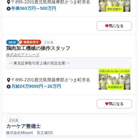
〒895-2201鹿児島県薩摩郡さつま町求名
年俸360万円～500万円
気になる
NEW
正社員
鶏肉加工機械の操作スタッフ
株式会社アクシーズ
東京証券取引所上場の安定企業
〒895-2201鹿児島県薩摩郡さつま町求名
月給24万9000円～26万円
気になる
正社員
カーケア整備士
株式会社Misumi 宮之城SS