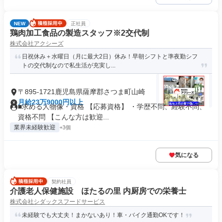
NEW
正社員
鶏肉加工食品の製造スタッフ※2交代制
株式会社アクシーズ
日祝休み＋水曜日（月に最大2日）休み！早朝シフトと準夜勤シフ
トの交代制なので私生活が充実し...
〒895-1721鹿児島県薩摩郡さつま町山崎
月給23万9000円以上
■求める人物像・資格 【応募資格】 ・学歴不問、経験不問、
資格不問 【こんな方は歓迎...
業界未経験歓迎
+3個
気になる
契約社員
介護老人保健施設 ほたるの里 内厨房での栄養士
株式会社シダックスフードサービス
未経験でも大丈夫！まかないあり！車・バイク通勤OKです！