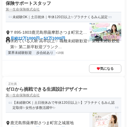
保険サポートスタッフ
第一生命保険株式会社
未経験OK｜土日祝休｜年休120日以上✨プラチナくるみん認定
〒895-1803鹿児島県薩摩郡さつま町宮之城
屋地
月給22万1000円～52万1000円
求めている人材 高卒以上✨ 職種未経験歓迎✨ 業種未経験歓迎
第✨ 第二新卒歓迎ブランク...
業界未経験歓迎
歩合給あり
+18個
気になる
正社員
ゼロから挑戦できる生涯設計デザイナー
第一生命保険株式会社
【未経験OK｜土日祝休みで年休120日以上✨】プラチナくるみん認
定取得✨女性が多数活躍中✨
鹿児島県薩摩郡さつま町宮之城屋地