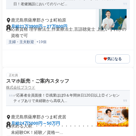
日！老健施設においてのリハビ...
鹿児島県薩摩郡さつま町柏原
月給21万3900円～27万800円
応募資格 理学療法士,作業療法士,言語聴覚士 上記いずれかの
資格で可
主婦・主夫歓迎
+19個
気になる
正社員
スマホ販売・ご案内スタッフ
株式会社プラウド
✅応募者全員面接！⏰残業ほぼ0＆年間休日120日以上⏰インセン
ティブありで未経験から高収入...
鹿児島県薩摩郡さつま町虎居
月給24万5000円～50万円
求める人材: ・・・・・・・・・・・・・・・・・・・・・ ⭐
未経験OK！経験／資格一...