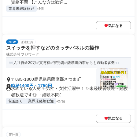
資格不問 【こんな方は歓迎...
業界未経験歓迎
+3個
気になる
NEW
派遣社員
スイッチを押すなどのタッチパネルの操作
株式会社フジワーク
入社祝金20万✅賞与有✅寮完備✅薩摩川内市からも通勤者多数
〒895-1800鹿児島県薩摩郡さつま町
時給1400円～1750円
求めている人材 ✨男性・女性活躍中！ ✨未経験者歓迎・経験
者歓迎です◎ ・経験不問(...
制服あり
業界未経験歓迎
+27個
気になる
正社員