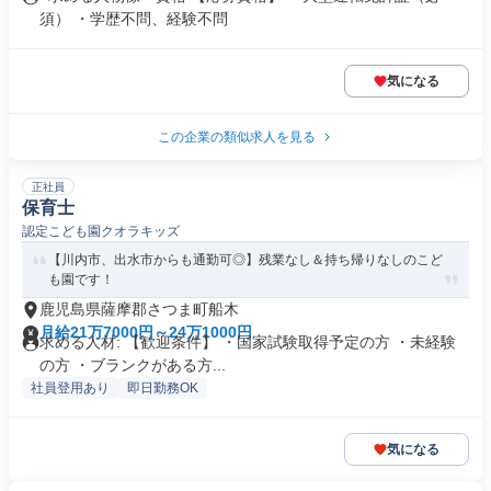
須） ・学歴不問、経験不問
気になる
この企業の類似求人を見る
正社員
保育士
認定こども園クオラキッズ
【川内市、出水市からも通勤可◎】残業なし＆持ち帰りなしのこど
も園です！
鹿児島県薩摩郡さつま町船木
月給21万7000円～24万1000円
求める人材: 【歓迎条件】 ・国家試験取得予定の方 ・未経験
の方 ・ブランクがある方...
社員登用あり
即日勤務OK
気になる