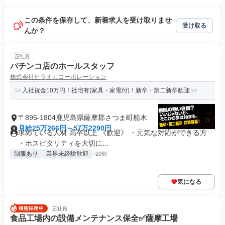
この条件を保存して、新着求人を受け取りませ
受け取る
んか？
正社員
パチンコ店のホールスタッフ
株式会社ヒラオカコーポレーション
入社祝金10万円！社宅有(家具・家電付)！新卒・第二新卒歓迎
〒895-1804鹿児島県薩摩郡さつま町船木
月給25万266円～57万2290円
求めている人材 高卒以上 《歓迎》 ・元気な対応ができる方
・ホスピタリティを大切に...
制服あり
業界未経験歓迎
+20個
気になる
正社員
食品工場内の設備メンテナンス保全✅薩摩工場