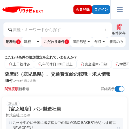
会員登録
ログイン
職種・キーワードから探す
条件保存
勤務地
職種
こだわり条件
雇用形態
年収
新着のみ
1
1
こだわり条件の追加設定を忘れていませんか？
土日祝休み
年間休日120日以上
完全週休2日制
学歴
薩摩郡（鹿児島県）、交通費支給の転職・求人情報
45
件
1
〜
45
件目を表示中
関連度順
新着順
詳細表示
正社員
【宮之城店】パン製造社員
株式会社はとや
九州を中心に全国に出店拡大中のSUMOMO BAKERYがさつま町に
NEW OPEN!!