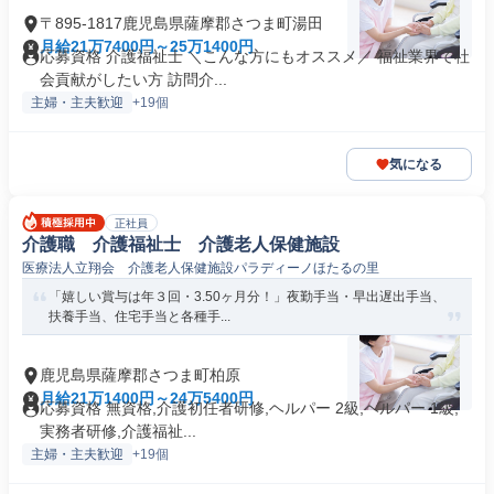
〒895-1817鹿児島県薩摩郡さつま町湯田
月給21万7400円～25万1400円
応募資格 介護福祉士 ＼こんな方にもオススメ／ 福祉業界で社
会貢献がしたい方 訪問介...
主婦・主夫歓迎
+19個
気になる
正社員
介護職 介護福祉士 介護老人保健施設
医療法人立翔会 介護老人保健施設パラディーノほたるの里
「嬉しい賞与は年３回・3.50ヶ月分！」夜勤手当・早出遅出手当、
扶養手当、住宅手当と各種手...
鹿児島県薩摩郡さつま町柏原
月給21万1400円～24万5400円
応募資格 無資格,介護初任者研修,ヘルパー 2級,ヘルパー 1級,
実務者研修,介護福祉...
主婦・主夫歓迎
+19個