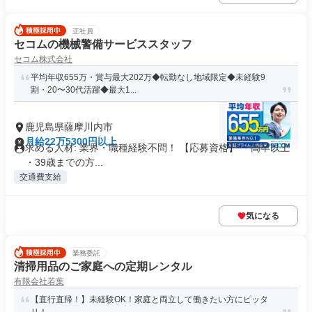
正社員
セコムの機械警備サービススタッフ
セコム株式会社
平均年収655万・賞与最大202万◆転勤なし地域限定◆未経験9
割・20〜30代活躍◆最大1...
鹿児島県薩摩川内市
月給22万5300円以上
求める人材: 業界・職種経験不問！ 【応募資格】 ・高卒以上
・39歳までの方...
交通費支給
気になる
業務委託
清掃用品のご家庭への定期レンタル
有限会社若葉
【直行直帰！】未経験OK！家庭と両立して働きたい方にピッタ