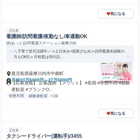
気になる
正社員
看護師/訪問看護/夜勤なし/車通勤OK
@(あっと)訪問看護ステーション薩摩川内
＼子育て世代活躍中／≪土日休み×残業少なめ≫訪問看護未経験の
方もOK❗️1ヶ月程度は同行訪...
鹿児島県薩摩川内市中郷町
月給23万6000円～27万6000円
【応募資格】 正看護師 【メリット】 #長期 #学歴不問 #経験
者歓迎 #ブランクO...
学歴不問
経験者歓迎
+1個
気になる
正社員
タクシードライバー(運転手)/3455