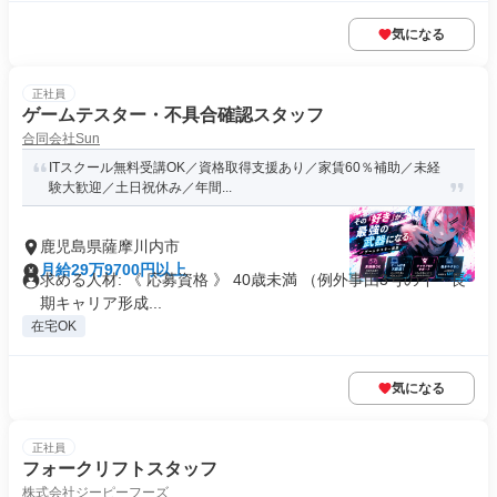
気になる
正社員
ゲームテスター・不具合確認スタッフ
合同会社Sun
ITスクール無料受講OK／資格取得支援あり／家賃60％補助／未経
験大歓迎／土日祝休み／年間...
鹿児島県薩摩川内市
月給29万9700円以上
求める人材: 《 応募資格 》 40歳未満 （例外事由3号のイ・長
期キャリア形成...
在宅OK
気になる
正社員
フォークリフトスタッフ
株式会社ジーピーフーズ