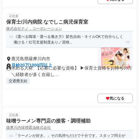
正社員
保育士/川内病院 なでしこ病児保育室
株式会社テノ．コーポレーション
《選べる職場・選べる働き方》髪色自由・ネイルOKで自分らしく
働ける！社宅支援制度あり／資格...
鹿児島県薩摩川内市
月給20万1000円以上
求める人材: 【応募に必要な資格】 ▶保育士資格をお持ちの方
＼経験者が多く在籍し...
交通費支給
気になる
正社員
味噌ラーメン専門店の接客・調理補助
薩摩川内味噌醤油株式会社
「ラーメンが好き。」その気持ちだけで十分です。スタッフ同士が