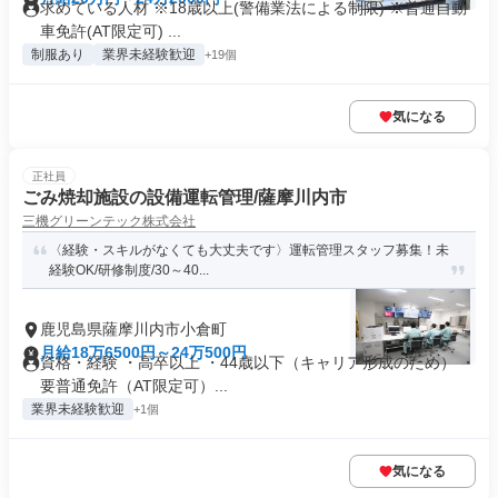
求めている人材 ※18歳以上(警備業法による制限) ※普通自動
車免許(AT限定可) ...
制服あり
業界未経験歓迎
+19個
気になる
正社員
ごみ焼却施設の設備運転管理/薩摩川内市
三機グリーンテック株式会社
〈経験・スキルがなくても大丈夫です〉運転管理スタッフ募集！未
経験OK/研修制度/30～40...
鹿児島県薩摩川内市小倉町
月給18万6500円～24万500円
資格・経験 ・高卒以上 ・44歳以下（キャリア形成のため） ・
要普通免許（AT限定可）...
業界未経験歓迎
+1個
気になる