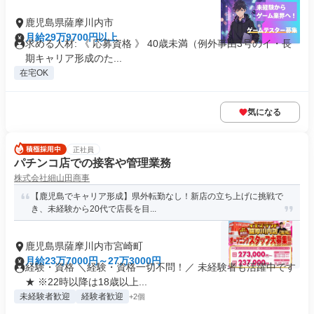
鹿児島県薩摩川内市
月給29万9700円以上
求める人材: 《 応募資格 》 40歳未満（例外事由3号のイ・長
期キャリア形成のた...
在宅OK
気になる
正社員
パチンコ店での接客や管理業務
株式会社細山田商事
【鹿児島でキャリア形成】県外転勤なし！新店の立ち上げに挑戦で
き、未経験から20代で店長を目...
鹿児島県薩摩川内市宮崎町
月給23万7000円～27万3000円
経験・資格 ＼経験・資格一切不問！／ 未経験者も活躍中です
★ ※22時以降は18歳以上...
未経験者歓迎
経験者歓迎
+2個