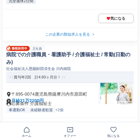
完全週休2日制
気になる
この企業の類似求人を見る
正社員
病院での介護職員・看護助手 / 介護福祉士 / 常勤(日勤の
み)
社会福祉法人恩賜財団済生会 川内病院
賞与年2回 計4.60ヶ月分！
〒895-0074鹿児島県薩摩川内市原田町
月給21万2200円
応募条件 介護福祉士
車通勤OK
未経験者歓迎
+2個
気になる
ホーム
オファー
気になる