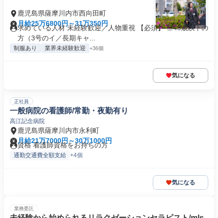
鹿児島県薩摩川内市西向田町
月給25万6800円～31万350円
求めている人材 未経験歓迎／人物重視 【必須】 ◎45歳以下の
方（3号のイ／長期キャ...
制服あり
業界未経験歓迎
+36個
気になる
正社員
一般病院の看護師/常勤・夜勤有り
高江記念病院
鹿児島県薩摩川内市永利町
月給21万7000円～30万1000円
資格 看護師資格をお持ちの方
通勤交通費全額支給
+4個
気になる
業務委託
未経験から始められるリラクゼーションセラピスト/mls