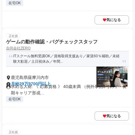
在宅OK
気になる
正社員
ゲームの動作確認・バグチェックスタッフ
合同会社ZERO
ITスクール無料受講OK／資格取得支援あり／家賃60％補助／未経
験大歓迎／土日祝休み／年間...
鹿児島県薩摩川内市
月給29万9700円以上
求める人材: 《 応募資格 》 40歳未満 （例外事由3号のイ・長
期キャリア形成...
在宅OK
気になる
正社員