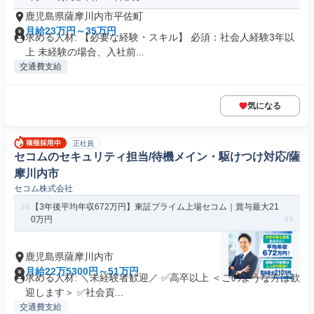
鹿児島県薩摩川内市平佐町
月給23万円～35万円
求める人材: 【必要な経験・スキル】 必須：社会人経験3年以
上 未経験の場合、入社前...
交通費支給
気になる
正社員
セコムのセキュリティ担当/待機メイン・駆けつけ対応/薩
摩川内市
セコム株式会社
【3年後平均年収672万円】東証プライム上場セコム｜賞与最大21
0万円
鹿児島県薩摩川内市
月給22万5300円～51万円
求める人材: ＼未経験者歓迎／ ✅高卒以上 ＜このような方は歓
迎します＞ ✅社会貢...
交通費支給