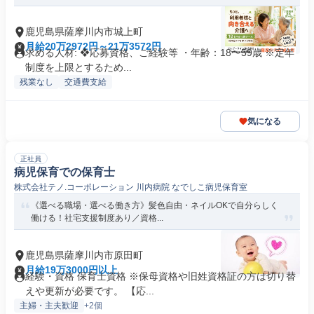
鹿児島県薩摩川内市城上町
月給20万2972円～21万3572円
求める人材: ❖応募資格、ご経験等 ・年齢：18〜59歳 ※定年
制度を上限とするため...
残業なし
交通費支給
気になる
正社員
病児保育での保育士
株式会社テノ.コーポレーション 川内病院 なでしこ病児保育室
《選べる職場・選べる働き方》髪色自由・ネイルOKで自分らしく
働ける！社宅支援制度あり／資格...
鹿児島県薩摩川内市原田町
月給19万3000円以上
経験・資格 保育士資格 ※保母資格や旧姓資格証の方は切り替
えや更新が必要です。 【応...
主婦・主夫歓迎
+2個