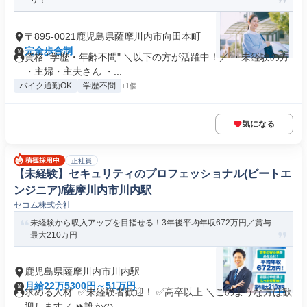
リ！
〒895-0021鹿児島県薩摩川内市向田本町
完全歩合制
資格 "学歴・年齢不問" ＼以下の方が活躍中！／ ・未経験の方
・主婦・主夫さん ・...
バイク通勤OK
学歴不問
+1個
気になる
正社員
【未経験】セキュリティのプロフェッショナル(ビートエ
ンジニア)/薩摩川内市川内駅
セコム株式会社
未経験から収入アップを目指せる！3年後平均年収672万円／賞与
最大210万円
鹿児島県薩摩川内市川内駅
月給22万5300円～51万円
求める人材: ✅未経験者歓迎！ ✅高卒以上 ＼このような方は歓
迎します／ ⏩誰かの...