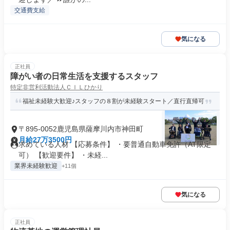
交通費支給
気になる
正社員
障がい者の日常生活を支援するスタッフ
特定非営利活動法人ＣＩＬひかり
福祉未経験大歓迎♪スタッフの８割が未経験スタート／直行直帰可
〒895-0052鹿児島県薩摩川内市神田町
月給27万3500円
求めている人材 【応募条件】 ・要普通自動車免許（AT限定
可） 【歓迎要件】 ・未経...
業界未経験歓迎
+11個
気になる
正社員