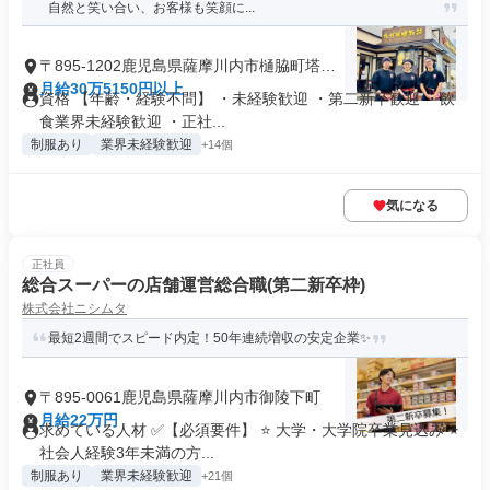
自然と笑い合い、お客様も笑顔に...
〒895-1202鹿児島県薩摩川内市樋脇町塔之
原
月給30万5150円以上
資格 【年齢・経験不問】 ・未経験歓迎 ・第二新卒歓迎 ・飲
食業界未経験歓迎 ・正社...
制服あり
業界未経験歓迎
+14個
気になる
正社員
総合スーパーの店舗運営総合職(第二新卒枠)
株式会社ニシムタ
最短2週間でスピード内定！50年連続増収の安定企業✨
〒895-0061鹿児島県薩摩川内市御陵下町
月給22万円
求めている人材 ✅【必須要件】 ⭐ 大学・大学院卒業見込み ⭐
社会人経験3年未満の方...
制服あり
業界未経験歓迎
+21個