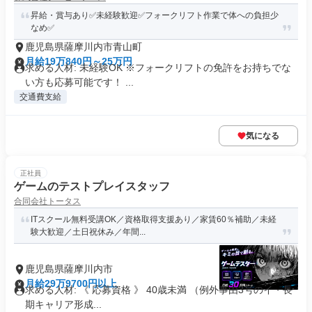
昇給・賞与あり✅未経験歓迎✅フォークリフト作業で体への負担少
なめ✅
鹿児島県薩摩川内市青山町
月給19万840円～25万円
求める人材: 未経験OK ※フォークリフトの免許をお持ちでな
い方も応募可能です！ ...
交通費支給
気になる
正社員
ゲームのテストプレイスタッフ
合同会社トータス
ITスクール無料受講OK／資格取得支援あり／家賃60％補助／未経
験大歓迎／土日祝休み／年間...
鹿児島県薩摩川内市
月給29万9700円以上
求める人材: 《 応募資格 》 40歳未満 （例外事由3号のイ・長
期キャリア形成...