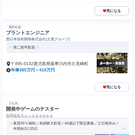
気になる
契約社員
プラントエンジニア
西日本技術開発株式会社(九電グループ)
第二新卒歓迎
〒895-0132鹿児島県薩摩川内市久見崎町
年俸385万円～410万円
気になる
正社員
開発中ゲームのテスター
合同会社ＡｘｉｓＧａｍｅｓ
家賃60％補助／未経験大歓迎／40歳以下限定募集／土日祝休み／
年間休日135日