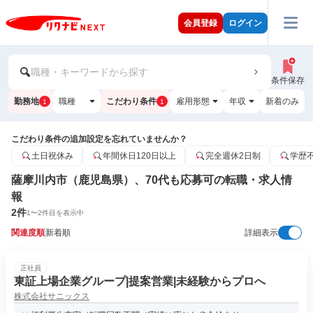
会員登録
ログイン
職種・キーワードから探す
条件保存
勤務地
職種
こだわり条件
雇用形態
年収
新着のみ
1
1
こだわり条件の追加設定を忘れていませんか？
土日祝休み
年間休日120日以上
完全週休2日制
学歴
薩摩川内市（鹿児島県）、70代も応募可の転職・求人情
報
2
件
1
〜
2
件目を表示中
関連度順
新着順
詳細表示
正社員
東証上場企業グループ|提案営業|未経験からプロへ
株式会社サニックス