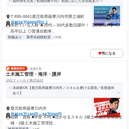
福利厚生充実／転職回数不問／実績に応じた歩合給あり
〒895-0041鹿児島県薩摩川内市隈之城町
月給26万6000円以上
求めている人材 ★20代～30代多数活躍中！ 【応募条件】 ◎
高卒以上 ◎普通自動車...
制服あり
業界未経験歓迎
+38個
気になる
派遣社員
土木施工管理・海洋・護岸
JAGフィールド株式会社
未経験OK【鹿児島県薩摩川内市／スキルを磨ける環境／長期連休
あり】
鹿児島県薩摩川内市
月給26万140円～34万500円
経験・資格 ■学歴 不問 ■活かせるスキル 1級土木施工管理技士
補・2級土木施工管理技...