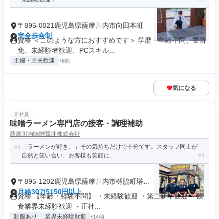
〒895-0021鹿児島県薩摩川内市向田本町
完全歩合制
資格 ＜このような方におすすめです＞ 学歴・年齢不問、要普
免、未経験者歓迎、PCスキル...
主婦・主夫歓迎
+8個
気になる
正社員
味噌ラーメン専門店の接客・調理補助
薩摩川内味噌醤油株式会社
「ラーメンが好き。」その気持ちだけで十分です。スタッフ同士が
自然と笑い合い、お客様も笑顔に...
〒895-1202鹿児島県薩摩川内市樋脇町塔之
原
月給30万5150円以上
資格 【年齢・経験不問】 ・未経験歓迎 ・第二新卒歓迎 ・飲
食業界未経験歓迎 ・正社...
制服あり
業界未経験歓迎
+14個