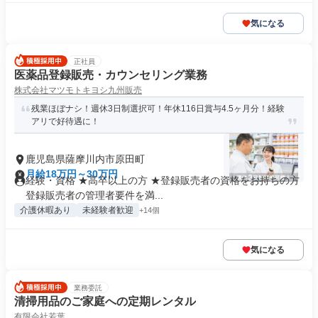
気になる
正社員
医薬品登録販売・カウンセリング業務
株式会社マツモトキヨシ九州販売
残業ほぼナシ！週休3日制選択可！年休116日賞与4.5ヶ月分！経験
アリで好待遇に！
鹿児島県薩摩川内市原田町
月給18万円～30万円
経験・資格 ★高卒以上の方 ★登録販売者の資格をお持ちの方
登録販売者の管理者要件を満...
介護休暇あり
未経験者歓迎
+14個
気になる
業務委託
清掃用品のご家庭への定期レンタル
有限会社若葉