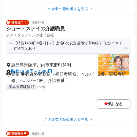
この企業の類似求人を見る
派遣社員
ショートステイの介護職員
ケアスタッフィング株式会社
【時給1450円×週2日～】上場Gの安定基盤で高時給｜日払いOK｜
昇給制度あり
鹿児島県薩摩川内市東郷町斧渕
時給1450円～1500円
資格 ◆有資格者歓迎（初任者研修、ヘルパー2級、実務者研
修、ヘルパー1級、介護福祉士 ...
業界未経験歓迎
+33個
気になる
この企業の類似求人を見る
派遣社員