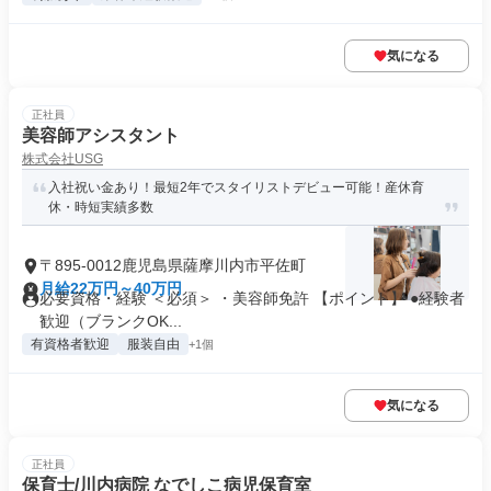
気になる
正社員
美容師アシスタント
株式会社USG
入社祝い金あり！最短2年でスタイリストデビュー可能！産休育
休・時短実績多数
〒895-0012鹿児島県薩摩川内市平佐町
月給22万円～40万円
必要資格・経験 ＜必須＞ ・美容師免許 【ポイント】 ●経験者
歓迎（ブランクOK...
有資格者歓迎
服装自由
+1個
気になる
正社員
保育士/川内病院 なでしこ病児保育室