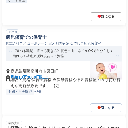
シフト自由
気になる
正社員
病児保育での保育士
株式会社テノ.コーポレーション 川内病院 なでしこ病児保育室
《選べる職場・選べる働き方》髪色自由・ネイルOKで自分らしく
働ける！社宅支援制度あり／資格...
鹿児島県薩摩川内市原田町
月給19万3000円以上
経験・資格 保育士資格 ※保母資格や旧姓資格証の方は切り替
えや更新が必要です。 【応...
主婦・主夫歓迎
+2個
気になる
業務委託