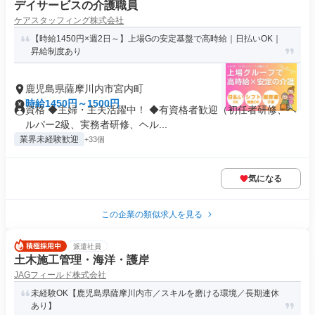
デイサービスの介護職員
ケアスタッフィング株式会社
【時給1450円×週2日～】上場Gの安定基盤で高時給｜日払いOK｜
昇給制度あり
鹿児島県薩摩川内市宮内町
時給1450円～1500円
資格 ◆主婦・主夫活躍中！ ◆有資格者歓迎（初任者研修、ヘ
ルパー2級、実務者研修、ヘル...
業界未経験歓迎
+33個
気になる
この企業の類似求人を見る
派遣社員
土木施工管理・海洋・護岸
JAGフィールド株式会社
未経験OK【鹿児島県薩摩川内市／スキルを磨ける環境／長期連休
あり】