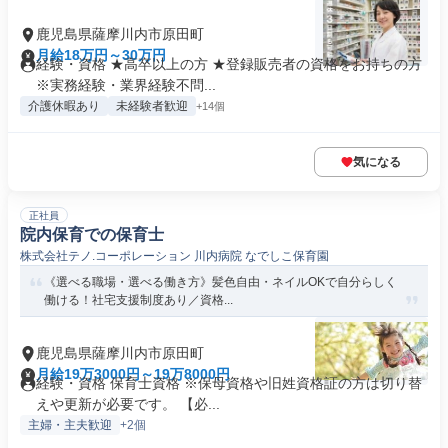
鹿児島県薩摩川内市原田町
月給18万円～30万円
経験・資格 ★高卒以上の方 ★登録販売者の資格をお持ちの方
※実務経験・業界経験不問...
介護休暇あり
未経験者歓迎
+14個
気になる
正社員
院内保育での保育士
株式会社テノ.コーポレーション 川内病院 なでしこ保育園
《選べる職場・選べる働き方》髪色自由・ネイルOKで自分らしく
働ける！社宅支援制度あり／資格...
鹿児島県薩摩川内市原田町
月給19万3000円～19万8000円
経験・資格 保育士資格 ※保母資格や旧姓資格証の方は切り替
えや更新が必要です。 【必...
主婦・主夫歓迎
+2個