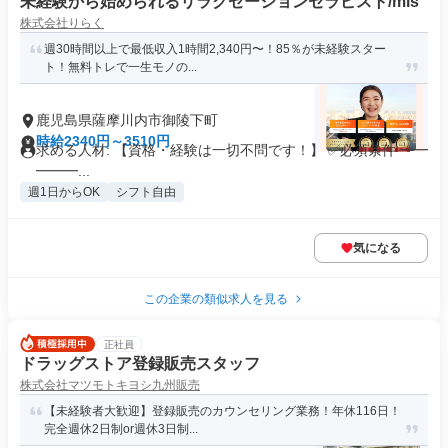
未経験から始められるリラクゼーションセラピスト/mls
株式会社りらく
週30時間以上で最低収入1時間2,340円〜！85％が未経験スター
ト！無料トレで一生モノの...
鹿児島県薩摩川内市御陵下町
時給2340円～3510円
求める人材: 【資格・経験は一切不問です！】 ✅必須条件 ━━
━━━...
週1日からOK
シフト自由
気になる
この企業の類似求人を見る
正社員
ドラッグストア登録販売スタッフ
株式会社マツモトキヨシ九州販売
【未経験者大歓迎】登録販売のカウンセリング業務！年休116日！
完全週休2日制or週休3日制...