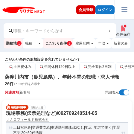
会員登録
ログイン
職種・キーワードから探す
条件保存
勤務地
職種
こだわり条件
雇用形態
年収
新着のみ
1
1
こだわり条件の追加設定を忘れていませんか？
土日祝休み
年間休日120日以上
完全週休2日制
学歴
薩摩川内市（鹿児島県）、年齢不問の転職・求人情報
26
件
1
〜
26
件目を表示中
関連度順
新着順
詳細表示
契約社員
現場事務(伝票処理など)/092709240514-05
ＪＡＧフィールド株式会社
土日祝休み|交通費支給|車通勤可能|転勤なし|地元･地方で働く|学歴
不問|20~30代活躍...