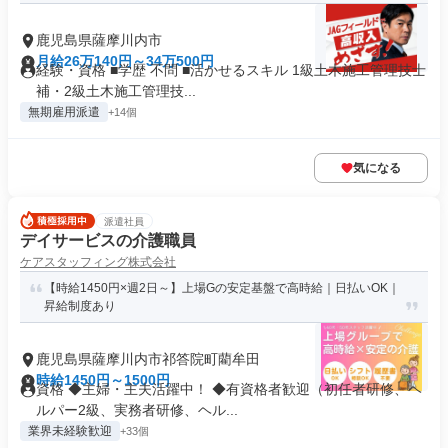
鹿児島県薩摩川内市
月給26万140円～34万500円
経験・資格 ■学歴 不問 ■活かせるスキル 1級土木施工管理技士
補・2級土木施工管理技...
無期雇用派遣
+14個
気になる
派遣社員
デイサービスの介護職員
ケアスタッフィング株式会社
【時給1450円×週2日～】上場Gの安定基盤で高時給｜日払いOK｜
昇給制度あり
鹿児島県薩摩川内市祁答院町藺牟田
時給1450円～1500円
資格 ◆主婦・主夫活躍中！ ◆有資格者歓迎（初任者研修、ヘ
ルパー2級、実務者研修、ヘル...
業界未経験歓迎
+33個