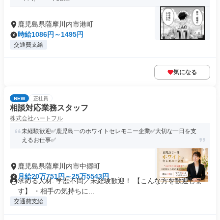
鹿児島県薩摩川内市港町
時給1086円～1495円
交通費支給
気になる
NEW
正社員
相談対応業務スタッフ
株式会社ハートフル
未経験歓迎✅鹿児島一のホワイトセレモニー企業✅大切な一日を支
えるお仕事✅
鹿児島県薩摩川内市中郷町
月給20万751円～25万5543円
求める人材: 学歴不問／未経験歓迎！ 【こんな方を歓迎しま
す】 ・相手の気持ちに...
交通費支給