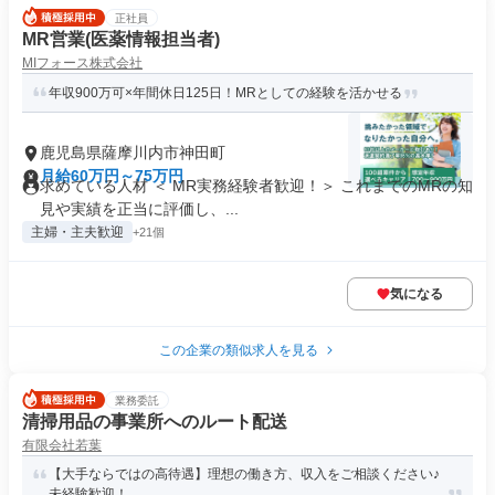
正社員
MR営業(医薬情報担当者)
MIフォース株式会社
年収900万可×年間休日125日！MRとしての経験を活かせる
鹿児島県薩摩川内市神田町
月給60万円～75万円
求めている人材 ＜ MR実務経験者歓迎！＞ これまでのMRの知
見や実績を正当に評価し、...
主婦・主夫歓迎
+21個
気になる
この企業の類似求人を見る
業務委託
清掃用品の事業所へのルート配送
有限会社若葉
【大手ならではの高待遇】理想の働き方、収入をご相談ください♪
未経験歓迎！