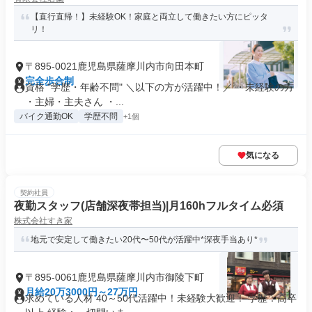
【直行直帰！】未経験OK！家庭と両立して働きたい方にピッタ
リ！
〒895-0021鹿児島県薩摩川内市向田本町
完全歩合制
資格 "学歴・年齢不問" ＼以下の方が活躍中！／ ・未経験の方
・主婦・主夫さん ・...
バイク通勤OK
学歴不問
+1個
気になる
契約社員
夜勤スタッフ(店舗深夜帯担当)|月160hフルタイム必須
株式会社すき家
地元で安定して働きたい20代〜50代が活躍中*深夜手当あり*
〒895-0061鹿児島県薩摩川内市御陵下町
月給20万3000円～27万円
求めている人材 40～50代活躍中！未経験大歓迎！ 学歴：高卒