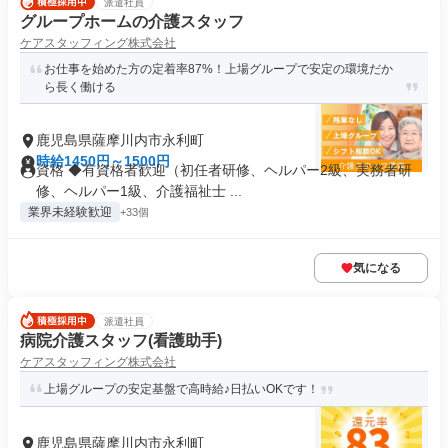
派遣社員
グループホームの介護スタッフ
ケアスタッフィング株式会社
お仕事を始めた方の定着率87%！上場グループで安定の環境だか
ら長く働ける
鹿児島県薩摩川内市永利町
時給1450円～1500円
資格 ◆有資格者歓迎（初任者研修、ヘルパー2級、実務者研
修、ヘルパー1級、介護福祉士 ...
業界未経験歓迎
+33個
気になる
派遣社員
病院介護スタッフ(看護助手)
ケアスタッフィング株式会社
上場グループの安定基盤で高時給♪日払いOKです！
鹿児島県薩摩川内市永利町