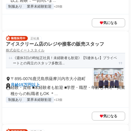
以上 経験：一切問いま...
制服あり
業界未経験歓迎
+28個
気になる
正社員
アイスクリーム店のレジや接客の販売スタッフ
株式会社イートスタイル
《週休3日の時短正社員！未経験者も歓迎》【5連休も♪】プライベ
ートとの両立のスタッフ多数活...
〒895-0076鹿児島県薩摩川内市大小路町
月給15万円以上
経験・資格 ■未経験者も歓迎 ■学歴・職歴・年齢も不問 ＊異業
種からの転職者もOK ＊...
制服あり
業界未経験歓迎
+13個
気になる