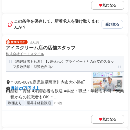
気になる
この条件を保存して、新着求人を受け取りませ
受け取る
んか？
正社員
アイスクリーム店の店舗スタッフ
株式会社イートスタイル
《未経験者も歓迎》【5連休も♪】プライベートとの両立のスタッ
フ多数活躍！◎髪色自由♪
〒895-0076鹿児島県薩摩川内市大小路町
月給23万円以上
経験・資格 ●未経験者も歓迎 ●学歴・職歴・年齢も不問 ＊異業
種からの転職者もOK ＊...
制服あり
業界未経験歓迎
+13個
気になる