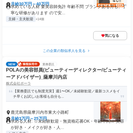
月給30万円～40万円
求めている人材 要美容師免許 年齢不問 ブランクある方も、丁
寧な研修があります ので安...
主婦・主夫歓迎
+14個
気になる
この企業の類似求人を見る
NEW
業務委託
POLAの美容部員(ビューティーディレクター/ビューティ
ーアドバイザー)_薩摩川内店
株式会社ポーラ
【業務委託でも制度充実】週1〜OK／未経験歓迎／最新コスメをイ
チ早くお試し♪お客様も自分も...
鹿児島県薩摩川内市東大小路町
月給3万円～25万円
求める人材: ☆未経験歓迎・無資格応募OK・年齢不問☆ 美容
が好き・メイクが好き・人...