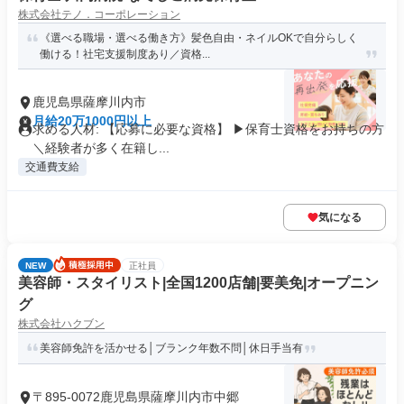
株式会社テノ．コーポレーション
《選べる職場・選べる働き方》髪色自由・ネイルOKで自分らしく
働ける！社宅支援制度あり／資格...
鹿児島県薩摩川内市
月給20万1000円以上
求める人材: 【応募に必要な資格】 ▶保育士資格をお持ちの方
＼経験者が多く在籍し...
交通費支給
気になる
NEW
正社員
美容師・スタイリスト|全国1200店舗|要美免|オープニン
グ
株式会社ハクブン
美容師免許を活かせる│ブランク年数不問│休日手当有
〒895-0072鹿児島県薩摩川内市中郷