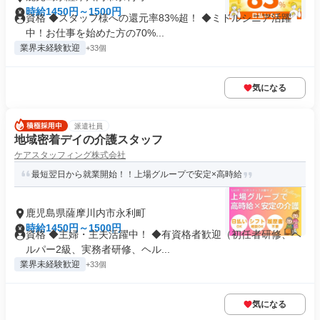
時給1450円～1500円
資格 ◆スタッフ様への還元率83%超！ ◆ミドルシニア活躍
中！お仕事を始めた方の70%...
業界未経験歓迎
+33個
気になる
派遣社員
地域密着デイの介護スタッフ
ケアスタッフィング株式会社
最短翌日から就業開始！！上場グループで安定×高時給
鹿児島県薩摩川内市永利町
時給1450円～1500円
資格 ◆主婦・主夫活躍中！ ◆有資格者歓迎（初任者研修、ヘ
ルパー2級、実務者研修、ヘル...
業界未経験歓迎
+33個
気になる