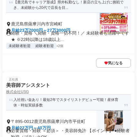
【鹿児島でキャリア形成】県外転勤なし！新店の立ち上げに挑戦で
き、未経験から20代で店長を目...
鹿児島県薩摩川内市宮崎町
月給23万7000円～27万3000円
経験・資格 ＼経験・資格一切不問！／ 未経験者も活躍中です
★ ※22時以降は18歳以上...
未経験者歓迎
経験者歓迎
+2個
気になる
正社員
美容師アシスタント
株式会社USG
入社祝い金あり！最短2年でスタイリストデビュー可能！産休育
休・時短実績多数
〒895-0012鹿児島県薩摩川内市平佐町
月給22万円～40万円
必要資格・経験 ＜必須＞ ・美容師免許 【ポイント】 ●経験者