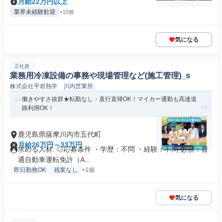
月給22万円以上
業界未経験歓迎
+15個
気になる
正社員
業務用冷凍設備の事務や現場管理など(施工管理)_s
株式会社平岩熱学 川内営業所
働きやすさ抜群★転勤なし・直行直帰OK！マイカー通勤も高速道
路利用OK！
鹿児島県薩摩川内市五代町
月給26万円～33万円
求める人材: ◎応募条件 ・学歴：不問 ・経験：不問 必須：普
通自動車運転免許（A...
即日勤務OK
残業なし
+1個
気になる