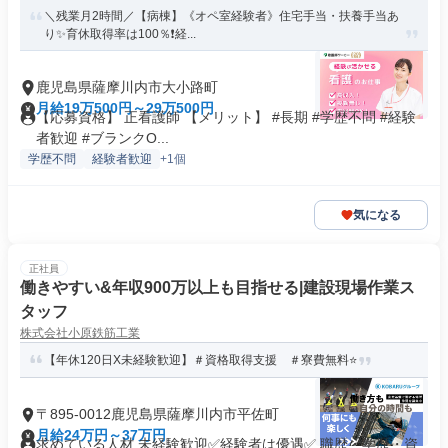
＼残業月2時間／【病棟】《オペ室経験者》住宅手当・扶養手当あ
り✨育休取得率は100％❗️経...
鹿児島県薩摩川内市大小路町
月給19万500円～29万500円
【応募資格】 正看護師 【メリット】 #長期 #学歴不問 #経験
者歓迎 #ブランクO...
学歴不問
経験者歓迎
+1個
気になる
正社員
働きやすい&年収900万以上も目指せる|建設現場作業ス
タッフ
株式会社小原鉄筋工業
【年休120日X未経験歓迎】＃資格取得支援 ＃寮費無料⭐️
〒895-0012鹿児島県薩摩川内市平佐町
月給24万円～37万円
求めている人材 未経験歓迎✅経験者は優遇✅ 職歴・学歴・資