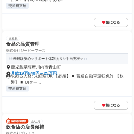
交通費支給
気になる
正社員
食品の品質管理
株式会社ジーピーフーズ
未経験安心✨サポート体制あり✨手当充実✨
鹿児島県薩摩川内市青山町
月給19万840円～25万円
求める人材: 未経験OK 【必須】 ■ 普通自動車運転免許 【歓
迎】 ■ UIター...
交通費支給
気になる
正社員
飲食店の店長候補
株式会社プレナス