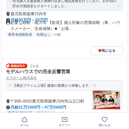
住宅購入支援業務と保険の見直し相談業務を行っており、おかねの
貯め方相談室もスタートしました...
鹿児島県薩摩川内市
月給30万円～35万円
必要な経験・能力等 【歓迎】個人対象の営業経験（車、ハウ
スメーカー、生命保険）■「お客...
業界未経験歓迎
転勤なし
+1個
気になる
正社員
モデルハウスでの完全反響営業
タマホーム株式会社
【東証プライム上場】建築の基礎から研修します。
〒895-0032鹿児島県薩摩川内市山之口町
月給21万1000円～47万2000円
業界未経験歓迎
歩合給あり
+10個
ホーム
オファー
気になる