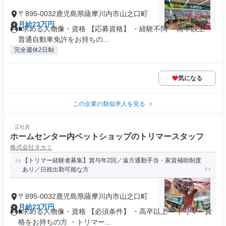
〒895-0032鹿児島県薩摩川内市山之口町
月給23万円
■求める人物像・資格 【応募資格】 ・経験不問 ・高卒以上 ・
普通自動車免許をお持ちの...
完全週休2日制
気になる
この企業の類似求人を見る
正社員
ホームセンター内ペットショップのトリマースタッフ
株式会社タカミ
【トリマー経験者募集】賞与年2回／遠方通勤手当・家賃補助制度
あり／日祝出勤可能な方
〒895-0032鹿児島県薩摩川内市山之口町
月給23万円
■求める人物像・資格 【必須条件】 ・高卒以上 ・トリマー資
格をお持ちの方 ・トリマー...