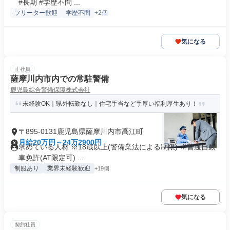
#長期 #学歴不問 ...
フリーター歓迎
学歴不問
+2個
気になる
正社員
薩摩川内市内での常駐警備
鹿児島綜合警備保障株式会社
未経験OK｜県外転勤なし｜住宅手当など手厚い福利厚生あり！
〒895-0131鹿児島県薩摩川内市高江町
月給20万円～24万2900円
求めている人材 ※18歳以上(警備業法による制限) ※普通自動
車免許(AT限定可) ...
制服あり
業界未経験歓迎
+19個
気になる
契約社員