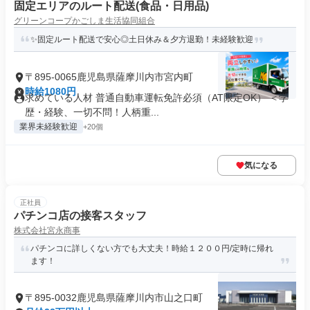
固定エリアのルート配送(食品・日用品)
グリーンコープかごしま生活協同組合
✨固定ルート配送で安心◎土日休み＆夕方退勤！未経験歓迎
〒895-0065鹿児島県薩摩川内市宮内町
時給1080円
求めている人材 普通自動車運転免許必須（AT限定OK） ＜学
歴・経験、一切不問！人柄重...
業界未経験歓迎
+20個
気になる
正社員
パチンコ店の接客スタッフ
株式会社宮永商事
パチンコに詳しくない方でも大丈夫！時給１２００円/定時に帰れ
ます！
〒895-0032鹿児島県薩摩川内市山之口町