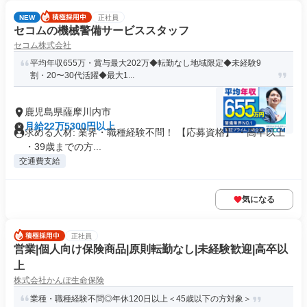
NEW
正社員
セコムの機械警備サービススタッフ
セコム株式会社
平均年収655万・賞与最大202万◆転勤なし地域限定◆未経験9
割・20〜30代活躍◆最大1...
鹿児島県薩摩川内市
月給22万5300円以上
求める人材: 業界・職種経験不問！ 【応募資格】 ・高卒以上
・39歳までの方...
交通費支給
気になる
正社員
営業|個人向け保険商品|原則転勤なし|未経験歓迎|高卒以
上
株式会社かんぽ生命保険
業種・職種経験不問◎年休120日以上＜45歳以下の方対象＞