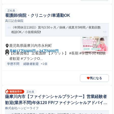
正社員
看護師/病院・クリニック/車通勤OK
高江記念病院
《年間休日118日》賞与3.50ヶ月／病棟／残業月5時間／夜勤回数
相談OK／小規模病院❗️
鹿児島県薩摩川内市永利町
月給17万6000円～24万5000円
【応募資格】 正看護師 【メリット】 #長期 #学歴不問 #経験
者歓迎 #ブランクO...
学歴不問
経験者歓迎
+1個
気になる
正社員
薩摩川内市【ファイナンシャルプランナー】営業経験者
歓迎(業界不問)年休120 FP/ファイナンシャルアドバイザ
株式会社ハッピーライフ
ー