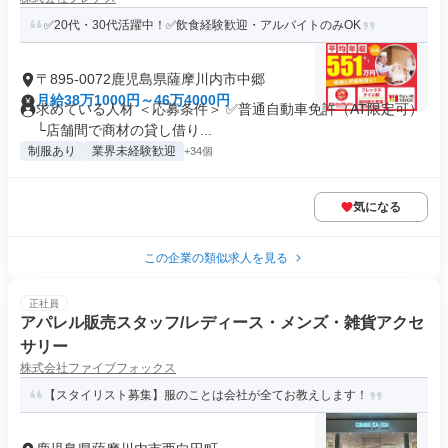
✅20代・30代活躍中！✅飲食経験歓迎・アルバイトのみOK
〒895-0072鹿児島県薩摩川内市中郷
月給38万1000円～46万4000円
求めている人材 ＜応募条件＞ ✅普通自動車免許（AT限定可）
└店舗間で商材の貸し借り...
制服あり
業界未経験歓迎
+34個
気になる
この企業の類似求人を見る
正社員
アパレル販売スタッフ/レディース・メンズ・雑貨アクセ
サリー
株式会社ファイブフォックス
【スタイリスト募集】服のことは会社が全てお教えします！