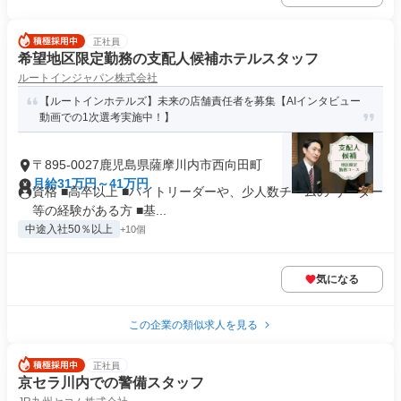
正社員
希望地区限定勤務の支配人候補ホテルスタッフ
ルートインジャパン株式会社
【ルートインホテルズ】未来の店舗責任者を募集【AIインタビュー
動画での1次選考実施中！】
〒895-0027鹿児島県薩摩川内市西向田町
月給31万円～41万円
資格 ■高卒以上 ■バイトリーダーや、少人数チームの リーダー
等の経験がある方 ■基...
中途入社50％以上
+10個
気になる
この企業の類似求人を見る
正社員
京セラ川内での警備スタッフ