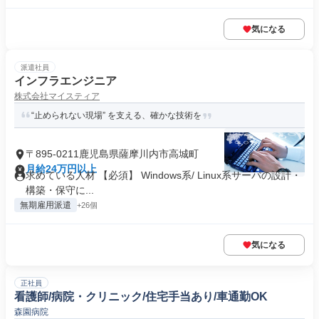
気になる
派遣社員
インフラエンジニア
株式会社マイスティア
“止められない現場” を支える、確かな技術を
〒895-0211鹿児島県薩摩川内市高城町
月給24万円以上
求めている人材 【必須】 Windows系/ Linux系サーバの設計・
構築・保守に...
無期雇用派遣
+26個
気になる
正社員
看護師/病院・クリニック/住宅手当あり/車通勤OK
森園病院