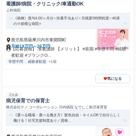
看護師/病院・クリニック/車通勤OK
上村病院
《病棟》賞与4.00ヶ月分✨扶養手当あり✨月残業5時間程度✨46床
の小規模な病院⭐
鹿児島県薩摩川内市東開聞町
月給19万円～26万円
【応募資格】 准看護師 【メリット】 #長期 #学歴不問 #経験
者歓迎 #ブランクO...
学歴不問
経験者歓迎
+1個
気になる
正社員
病児保育での保育士
株式会社テノ.コーポレーション 川内病院 なでしこ病児保育室
《選べる職場・選べる働き方》髪色自由・ネイルOKで自分らしく
働ける！社宅支援制度あり／資格...