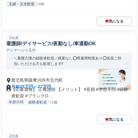
主婦・主夫歓迎
+8個
気になる
正社員
看護師/デイサービス/夜勤なし/車通勤OK
デイサービス五代
＼看護介護の経験者歓迎／残業なし⭕再雇用制度あり⭕送迎ご担
当いただける方も歓迎します❗️
鹿児島県薩摩川内市五代町
月給25万円～27万円
【応募資格】 正看護師 【メリット】 #長期 #学歴不問 #経験
者歓迎 #ブランクO...
学歴不問
経験者歓迎
+1個
気になる
正社員