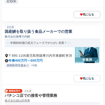
在宅OK
気になる
正社員
国産鰻を取り扱う食品メーカーでの営業
株式会社薩摩川内鰻
年商約60億◎拡大フェーズでやりがい充実！
〒895-1106鹿児島県薩摩川内市東郷町斧渕
年俸400万円～600万円
資格取得支援あり
+6個
気になる
正社員
パチンコ店での接客や管理業務
株式会社細山田商事