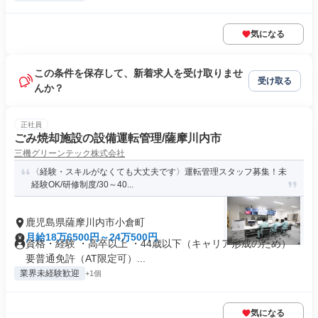
気になる
この条件を保存して、新着求人を受け取りませ
受け取る
んか？
正社員
ごみ焼却施設の設備運転管理/薩摩川内市
三機グリーンテック株式会社
〈経験・スキルがなくても大丈夫です〉運転管理スタッフ募集！未
経験OK/研修制度/30～40...
鹿児島県薩摩川内市小倉町
月給18万6500円～24万500円
資格・経験 ・高卒以上 ・44歳以下（キャリア形成のため） ・
要普通免許（AT限定可）...
業界未経験歓迎
+1個
気になる