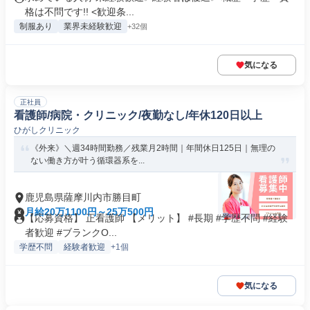
格は不問です!! <歓迎条...
制服あり
業界未経験歓迎
+32個
気になる
正社員
看護師/病院・クリニック/夜勤なし/年休120日以上
ひがしクリニック
《外来》＼週34時間勤務／残業月2時間｜年間休日125日｜無理の
ない働き方が叶う循環器系を...
鹿児島県薩摩川内市勝目町
月給20万1100円～25万500円
【応募資格】 正看護師 【メリット】 #長期 #学歴不問 #経験
者歓迎 #ブランクO...
学歴不問
経験者歓迎
+1個
気になる