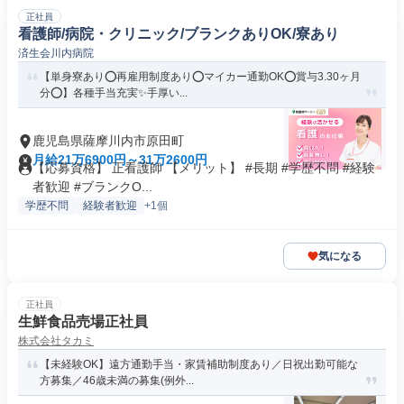
正社員
看護師/病院・クリニック/ブランクありOK/寮あり
済生会川内病院
【単身寮あり⭕再雇用制度あり⭕マイカー通勤OK⭕賞与3.30ヶ月
分⭕】各種手当充実✨手厚い...
鹿児島県薩摩川内市原田町
月給21万6900円～31万2600円
【応募資格】 正看護師 【メリット】 #長期 #学歴不問 #経験
者歓迎 #ブランクO...
学歴不問
経験者歓迎
+1個
気になる
正社員
生鮮食品売場正社員
株式会社タカミ
【未経験OK】遠方通勤手当・家賃補助制度あり／日祝出勤可能な
方募集／46歳未満の募集(例外...