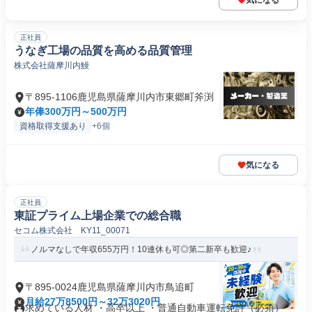
気になる
正社員
うなぎ工場の品質を高める品質管理
株式会社薩摩川内鰻
〒895-1106鹿児島県薩摩川内市東郷町斧渕
年俸300万円～500万円
資格取得支援あり
+6個
気になる
正社員
東証プライム上場企業での総合職
セコム株式会社 KY11_00071
ノルマなしで年収655万円！10連休も可◎第二新卒も歓迎♪
〒895-0024鹿児島県薩摩川内市鳥追町
月給27万8500円～32万3020円
求めている人材 ・高卒以上 ・普通自動車運転免許（必須） ・