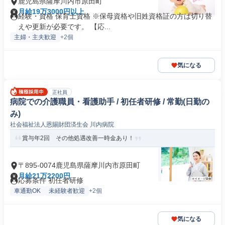
鹿児島県薩摩川内市原田町
月給19万3000円以上
経験・資格 保育士資格 ※保母資格や旧姓資格証の方は切り替
えや更新が必要です。 【応...
主婦・主夫歓迎
+2個
気になる
正社員
病院での介護職員・看護助手 / 初任者研修 / 常勤(日勤の
み)
社会福祉法人恩賜財団済生会 川内病院
賞与年2回 その他処遇改善一時金あり！
〒895-0074鹿児島県薩摩川内市原田町
月給21万2200円
応募条件 初任者研修
車通勤OK
未経験者歓迎
+2個
気になる