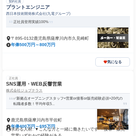
契約社員
プラントエンジニア
西日本技術開発株式会社(九電グループ)
正社員登用実績100%
〒895-0132鹿児島県薩摩川内市久見崎町
年俸500万円～800万円
気になる
正社員
SNS運用・WEB反響営業
株式会社ジョブテラス
✅新拠点オープニングスタッフ<営業or接客or販売経験必須>20代の
転職者多数！平均年収5...
鹿児島県薩摩川内市平佐町
年俸400万円～695万円
求める人材: ▼こんな方と一緒に働きたいです ・接客・販売・
営業いずれかの経験がある...