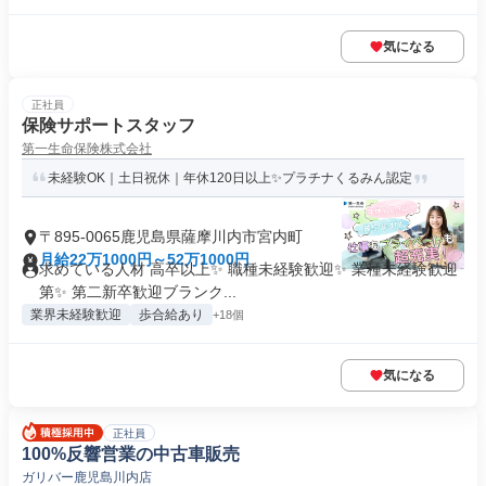
気になる
正社員
保険サポートスタッフ
第一生命保険株式会社
未経験OK｜土日祝休｜年休120日以上✨プラチナくるみん認定
〒895-0065鹿児島県薩摩川内市宮内町
月給22万1000円～52万1000円
求めている人材 高卒以上✨ 職種未経験歓迎✨ 業種未経験歓迎
第✨ 第二新卒歓迎ブランク...
業界未経験歓迎
歩合給あり
+18個
気になる
正社員
100%反響営業の中古車販売
ガリバー鹿児島川内店