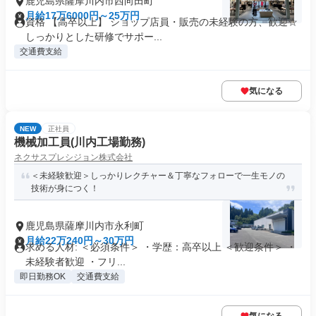
鹿児島県薩摩川内市西向田町
月給17万6000円～25万円
資格 【高卒以上】 ショップ店員・販売の未経験の方、歓迎☆
しっかりとした研修でサポー...
交通費支給
気になる
NEW
正社員
機械加工員(川内工場勤務)
ネクサスプレシジョン株式会社
＜未経験歓迎＞しっかりレクチャー＆丁寧なフォローで一生モノの
技術が身につく！
鹿児島県薩摩川内市永利町
月給22万240円～30万円
求める人材: ＜必須条件＞ ・学歴：高卒以上 ＜歓迎条件＞ ・
未経験者歓迎 ・フリ...
即日勤務OK
交通費支給