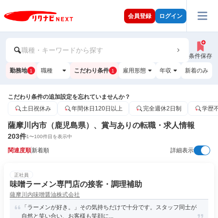
会員登録
ログイン
職種・キーワードから探す
条件保存
勤務地
職種
こだわり条件
雇用形態
年収
新着のみ
1
1
こだわり条件の追加設定を忘れていませんか？
土日祝休み
年間休日120日以上
完全週休2日制
学歴
薩摩川内市（鹿児島県）、賞与ありの転職・求人情報
203
件
1
〜
100
件目を表示中
関連度順
新着順
詳細表示
正社員
味噌ラーメン専門店の接客・調理補助
薩摩川内味噌醤油株式会社
「ラーメンが好き。」その気持ちだけで十分です。スタッフ同士が
自然と笑い合い、お客様も笑顔に...