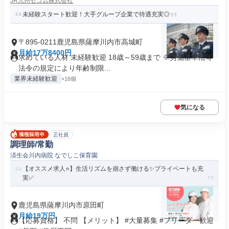
JR九州セコム株式会社
未経験スタート歓迎！大手グループ企業で待遇充実◎
〒895-0211鹿児島県薩摩川内市高城町
月給17万8400円
求めている人材 未経験歓迎 18歳～59歳まで ※労働基準法等
法令の規定により年齢制限...
業界未経験歓迎
+16個
気になる
正社員
調理師/常勤
済生会川内病院 なでしこ保育園
【オススメ求人⭐️】生活リズムを崩さず働ける✨プライベートも充
実✅️
鹿児島県薩摩川内市原田町
月給19万円
【応募資格】 不問 【メリット】 #大量募集 #フリーター歓迎