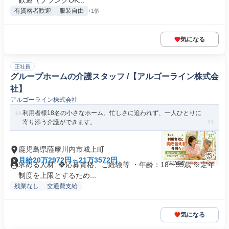
歓迎（ブランクOK...
有資格者歓迎
服装自由
+1個
気になる
正社員
グループホームの介護スタッフ /【アルゴーライン株式会
社】
アルゴーライン株式会社
利用者様18名の小さなホーム。忙しさに追われず、一人ひとりに
寄り添う介護ができます。
鹿児島県薩摩川内市城上町
月給20万2972円～21万3572円
求める人材: ❖応募資格、ご経験等 ・年齢：18〜59歳 ※定年
制度を上限とするため...
残業なし
交通費支給
気になる