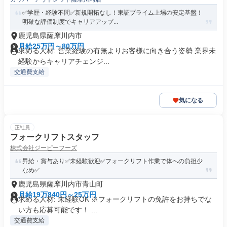
✅学歴・経験不問✅新規開拓なし！東証プライム上場の安定基盤！
明確な評価制度でキャリアアップ...
鹿児島県薩摩川内市
月給25万円～80万円
求める人材: 営業経験の有無よりお客様に向き合う姿勢 業界未
経験からキャリアチェンジ...
交通費支給
気になる
正社員
フォークリフトスタッフ
株式会社ジーピーフーズ
昇給・賞与あり✅未経験歓迎✅フォークリフト作業で体への負担少
なめ✅
鹿児島県薩摩川内市青山町
月給19万840円～25万円
求める人材: 未経験OK ※フォークリフトの免許をお持ちでな
い方も応募可能です！ ...
交通費支給