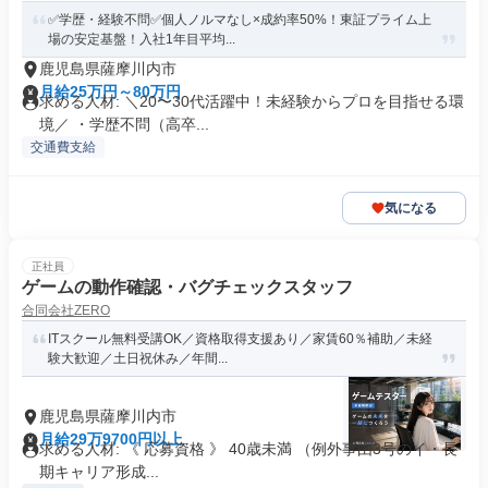
✅学歴・経験不問✅個人ノルマなし×成約率50%！東証プライム上
場の安定基盤！入社1年目平均...
鹿児島県薩摩川内市
月給25万円～80万円
求める人材: ＼20〜30代活躍中！未経験からプロを目指せる環
境／ ・学歴不問（高卒...
交通費支給
気になる
正社員
ゲームの動作確認・バグチェックスタッフ
合同会社ZERO
ITスクール無料受講OK／資格取得支援あり／家賃60％補助／未経
験大歓迎／土日祝休み／年間...
鹿児島県薩摩川内市
月給29万9700円以上
求める人材: 《 応募資格 》 40歳未満 （例外事由3号のイ・長
期キャリア形成...