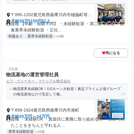
〒895-1202鹿児島県薩摩川内市樋脇町塔之
原
月給30万5150円以上
資格 【年齢・経験不問】 ・未経験歓迎 ・第二新卒歓迎 ・飲
食業界未経験歓迎 ・正社...
制服あり
業界未経験歓迎
+14個
気になる
正社員
物流基地の運営管理社員
エア・ウォーター・マテリアル株式会社
物流業界未経験OK！UIJターン大歓迎！東証プライム上場グループ
の物流基地なので安定して働...
〒899-1924鹿児島県薩摩川内市港町
月給20万円～24万円
資格 ・未経験OK ・真面目に業務に取り組める人 ・決められ
たことをきちんと守れる人 ...
業界未経験歓迎
+16個