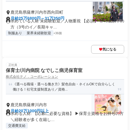
鹿児島県薩摩川内市西向田町
月給25万6800円～31万350円
求めている人材 未経験歓迎／人物重視 【必須】 ◎45歳以下の
方（3号のイ／長期キャ...
制服あり
業界未経験歓迎
+36個
気になる
正社員
保育士/川内病院 なでしこ病児保育室
株式会社テノ．コーポレーション
《選べる職場・選べる働き方》髪色自由・ネイルOKで自分らしく
働ける！社宅支援制度あり／資格...
鹿児島県薩摩川内市
月給20万1000円以上
求める人材: 【応募に必要な資格】 ▶保育士資格をお持ちの方
＼経験者が多く在籍し...
交通費支給