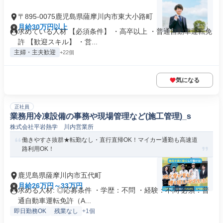
〒895-0075鹿児島県薩摩川内市東大小路町
月給30万円以上
求めている人材 【必須条件】 ・高卒以上 ・普通自動車運転免
許 【歓迎スキル】 ・営...
主婦・主夫歓迎
+22個
気になる
正社員
業務用冷凍設備の事務や現場管理など(施工管理)_s
株式会社平岩熱学 川内営業所
働きやすさ抜群★転勤なし・直行直帰OK！マイカー通勤も高速道
路利用OK！
鹿児島県薩摩川内市五代町
月給26万円～33万円
求める人材: ◎応募条件 ・学歴：不問 ・経験：不問 必須：普
通自動車運転免許（A...
即日勤務OK
残業なし
+1個