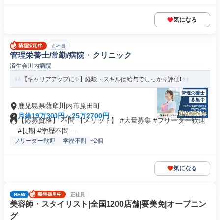
気になる
正社員
管理栄養士/常勤/病院・クリニック
済生会川内病院
【キャリアアップに✨】経験・スキルは給与でしっかり評価❗️
鹿児島県薩摩川内市原田町
月給19万300円～25万2700円
【応募資格】 不問 【メリット】 #大量募集 #フリーター歓迎
#長期 #学歴不問 ...
フリーター歓迎
学歴不問
+2個
気になる
NEW
正社員
美容師・スタイリスト|全国1200店舗|要美免|オープニン
グ