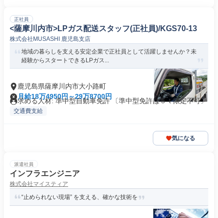
正社員
<薩摩川内市>LPガス配送スタッフ(正社員)/KGS70-13
株式会社MUSASHI 鹿児島支店
地域の暮らしを支える安定企業で正社員として活躍しませんか？未
経験からスタートできるLPガス...
鹿児島県薩摩川内市大小路町
月給18万4950円～29万8700円
求める人材: 準中型自動車免許 〔準中型免許は５ｔ限定不可〕
交通費支給
気になる
派遣社員
インフラエンジニア
株式会社マイスティア
“止められない現場” を支える、確かな技術を