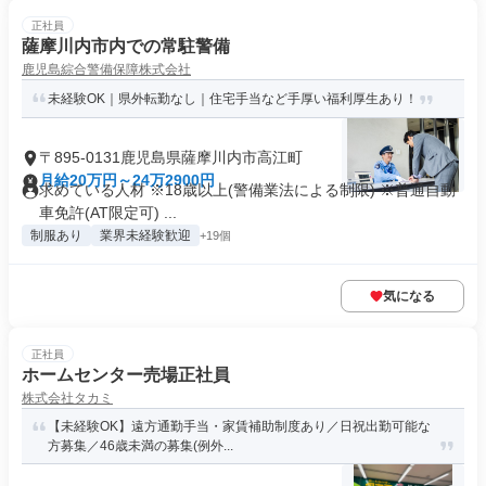
正社員
薩摩川内市内での常駐警備
鹿児島綜合警備保障株式会社
未経験OK｜県外転勤なし｜住宅手当など手厚い福利厚生あり！
〒895-0131鹿児島県薩摩川内市高江町
月給20万円～24万2900円
求めている人材 ※18歳以上(警備業法による制限) ※普通自動
車免許(AT限定可) ...
制服あり
業界未経験歓迎
+19個
気になる
正社員
ホームセンター売場正社員
株式会社タカミ
【未経験OK】遠方通勤手当・家賃補助制度あり／日祝出勤可能な
方募集／46歳未満の募集(例外...