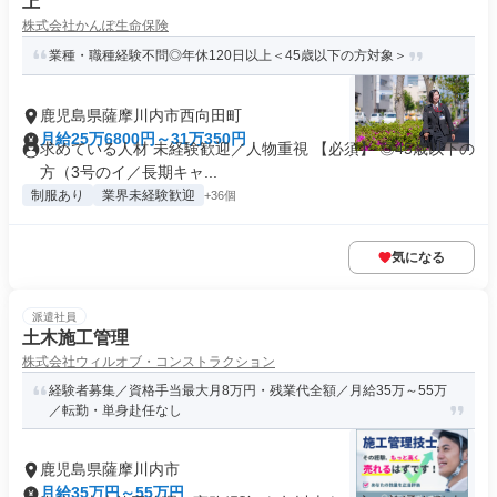
上
株式会社かんぽ生命保険
業種・職種経験不問◎年休120日以上＜45歳以下の方対象＞
鹿児島県薩摩川内市西向田町
月給25万6800円～31万350円
求めている人材 未経験歓迎／人物重視 【必須】 ◎45歳以下の
方（3号のイ／長期キャ...
制服あり
業界未経験歓迎
+36個
気になる
派遣社員
土木施工管理
株式会社ウィルオブ・コンストラクション
経験者募集／資格手当最大月8万円・残業代全額／月給35万～55万
／転勤・単身赴任なし
鹿児島県薩摩川内市
月給35万円～55万円