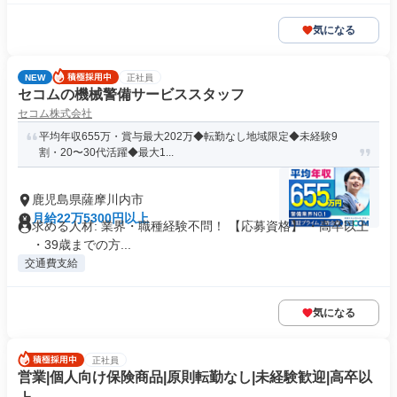
気になる
NEW
正社員
セコムの機械警備サービススタッフ
セコム株式会社
平均年収655万・賞与最大202万◆転勤なし地域限定◆未経験9
割・20〜30代活躍◆最大1...
鹿児島県薩摩川内市
月給22万5300円以上
求める人材: 業界・職種経験不問！ 【応募資格】 ・高卒以上
・39歳までの方...
交通費支給
気になる
正社員
営業|個人向け保険商品|原則転勤なし|未経験歓迎|高卒以