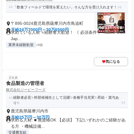
「飲食フィールドで環境を変えたい」そんな方を受け入れます！
〒895-0024鹿児島県薩摩川内市鳥追町
月給24万7000円～30万6500円
求めている人材 ⭐経験者大歓迎！ 《 必須条件 》 Native level
Jap...
業界未経験歓迎
+9個
気になる
正社員
食品製造の管理者
株式会社ジーピーフーズ
経験者必見✨幹部候補生として活躍✨各種手当充実✨昇給・賞与あ
り✨
鹿児島県薩摩川内市
月給25万円～30万円
求める人材: ■ 無資格OK 【必須】 下記いずれかのご経験があ
る方 ・機械設備...
交通費支給