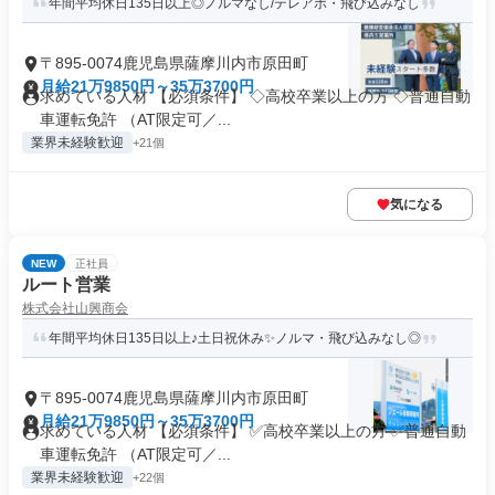
年間平均休日135日以上◎ノルマなし/テレアポ・飛び込みなし
〒895-0074鹿児島県薩摩川内市原田町
月給21万9850円～35万3700円
求めている人材 【必須条件】 ◇高校卒業以上の方 ◇普通自動
車運転免許 （AT限定可／...
業界未経験歓迎
+21個
気になる
NEW
正社員
ルート営業
株式会社山興商会
年間平均休日135日以上♪土日祝休み✨ノルマ・飛び込みなし◎
〒895-0074鹿児島県薩摩川内市原田町
月給21万9850円～35万3700円
求めている人材 【必須条件】 ✅高校卒業以上の方 ✅普通自動
車運転免許 （AT限定可／...
業界未経験歓迎
+22個