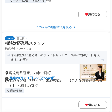
フリーター歓迎
学歴不問
+6個
気になる
この企業の類似求人を見る
NEW
正社員
相談対応業務スタッフ
株式会社ハートフル
未経験歓迎✅鹿児島一のホワイトセレモニー企業✅大切な一日を支
えるお仕事✅
鹿児島県薩摩川内市中郷町
月給20万751円～25万5543円
求める人材: 学歴不問／未経験歓迎！ 【こんな方を歓迎しま
す】 ・相手の気持ちに...
交通費支給
気になる