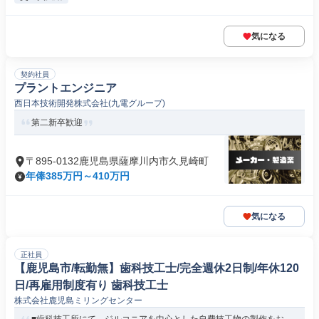
気になる
契約社員
プラントエンジニア
西日本技術開発株式会社(九電グループ)
第二新卒歓迎
〒895-0132鹿児島県薩摩川内市久見崎町
年俸385万円～410万円
気になる
正社員
【鹿児島市/転勤無】歯科技工士/完全週休2日制/年休120
日/再雇用制度有り 歯科技工士
株式会社鹿児島ミリングセンター