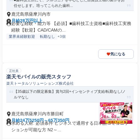
■歯科技工所にて、ジルコニアを中心とした自費技工物の製作をお
任せします。培ってこられた歯科...
鹿児島県薩摩川内市
月給28万円以上
必要な経験・能力等 【必須】■歯科技工士資格■歯科技工実務
経験【歓迎】CAD/CAMの...
業界未経験歓迎
転勤なし
+3個
気になる
正社員
楽天モバイルの販売スタッフ
楽天トータルソリューションズ株式会社
【35歳以下の限定募集】賞与2回+インセンティブ支給/転勤なし/ノ
ルマなし
鹿児島県薩摩川内市勝目町
月給24万5250円～65万350円
求める人材: 必須条件 ビジネスで通用する日本語コミュニケー
ションが可能な方 N2～...