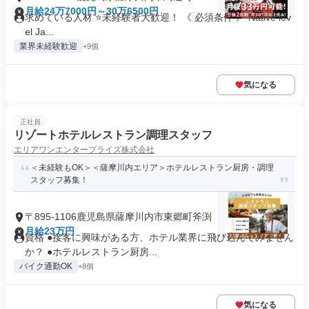
月給24万7000円～30万6500円
求めている人材 ⭐未経験者大歓迎！ 《 必須条件 》 Native lev
el Ja...
業界未経験歓迎
+9個
気になる
正社員
リゾートホテルレストラン調理スタッフ
エリアワンエンタープライズ株式会社
＜未経験もOK＞＜薩摩川内エリア＞ホテルレストラン厨房・調理
スタッフ募集！
〒895-1106鹿児島県薩摩川内市東郷町斧渕
月給23万円
資格 ●接客に興味がある方、ホテル業界に飛び込んでみません
か？ ●ホテルレストラン厨房...
バイク通勤OK
+8個
気になる