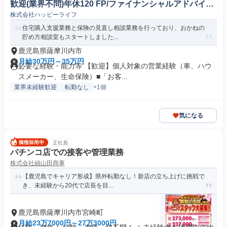
歓迎(業界不問)年休120 FP/ファイナンシャルアドバイザ
株式会社ハッピーライフ
ー
住宅購入支援業務と保険の見直し相談業務を行っており、おかねの
貯め方相談室もスタートしました...
鹿児島県薩摩川内市
月給30万円～35万円
必要な経験・能力等 【歓迎】個人対象の営業経験（車、ハウ
スメーカー、生命保険）■「お客...
業界未経験歓迎
転勤なし
+1個
気になる
正社員
パチンコ店での接客や管理業務
株式会社細山田商事
【鹿児島でキャリア形成】県外転勤なし！新店の立ち上げに挑戦で
き、未経験から20代で店長を目...
鹿児島県薩摩川内市宮崎町
月給23万7000円～27万3000円