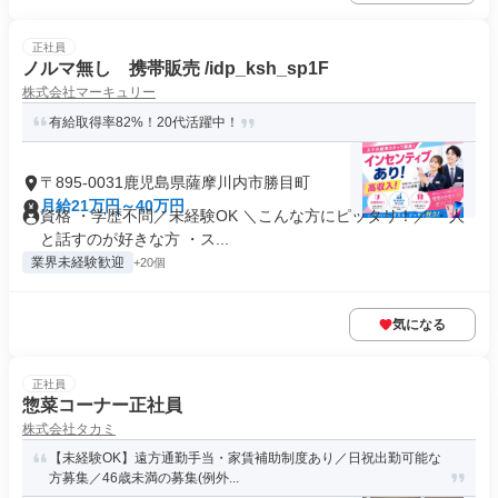
正社員
ノルマ無し 携帯販売 /idp_ksh_sp1F
株式会社マーキュリー
有給取得率82%！20代活躍中！
〒895-0031鹿児島県薩摩川内市勝目町
月給21万円～40万円
資格 ・学歴不問／未経験OK ＼こんな方にピッタリ！／ ・人
と話すのが好きな方 ・ス...
業界未経験歓迎
+20個
気になる
正社員
惣菜コーナー正社員
株式会社タカミ
【未経験OK】遠方通勤手当・家賃補助制度あり／日祝出勤可能な
方募集／46歳未満の募集(例外...