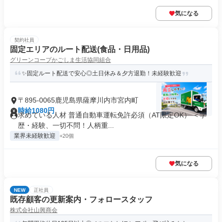
気になる
契約社員
固定エリアのルート配送(食品・日用品)
グリーンコープかごしま生活協同組合
✨固定ルート配送で安心◎土日休み＆夕方退勤！未経験歓迎
〒895-0065鹿児島県薩摩川内市宮内町
時給1080円
求めている人材 普通自動車運転免許必須（AT限定OK） ＜学
歴・経験、一切不問！人柄重...
業界未経験歓迎
+20個
気になる
NEW
正社員
既存顧客の更新案内・フォロースタッフ
株式会社山興商会