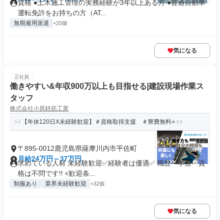
資格 ●土木施工管理の実務経験が3年以上ある方 ●普通自動車
運転免許をお持ちの方（AT...
無期雇用派遣
+20個
気になる
正社員
働きやすい&年収900万以上も目指せる|建設現場作業ス
タッフ
株式会社小原鉄筋工業
【年休120日X未経験歓迎】＃資格取得支援 ＃寮費無料⭐️
〒895-0012鹿児島県薩摩川内市平佐町
月給24万円～37万円
求めている人材 未経験歓迎✅経験者は優遇✅ 職歴・学歴・資
格は不問です!! <歓迎条...
制服あり
業界未経験歓迎
+32個
気になる