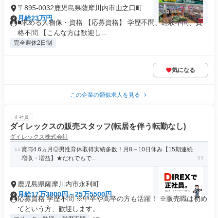
〒895-0032鹿児島県薩摩川内市山之口町
月給23万円
■求める人物像・資格 【応募資格】 学歴不問、経験不問、資
格不問 【こんな方は歓迎し...
完全週休2日制
気になる
この企業の類似求人を見る
正社員
ダイレックスの販売スタッフ(転居を伴う転勤なし)
ダイレックス株式会社
賞与4.6ヵ月◎男性育休取得実績多数！月8～10日休み【15期連続
増収・増益】★だれでもで...
鹿児島県薩摩川内市永利町
月給17万3800円～25万5500円
応募資格 学歴不問 ※中卒や高卒の方も活躍！ ※販売職は初め
てという方、歓迎します。...