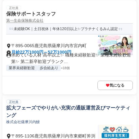
正社員
保険サポートスタッフ
第一生命保険株式会社
未経験OK｜土日祝休｜年休120日以上✨プラチナくるみん認定
〒895-0065鹿児島県薩摩川内市宮内町
月給22万1000円～52万1000円
求めている人材 高卒以上✨ 職種未経験歓迎✨ 業種未経験歓迎
第✨ 第二新卒歓迎ブランク...
業界未経験歓迎
歩合給あり
+18個
気になる
正社員
拡大フェーズでやりがい充実の通販運営及びマーケティ
ング
株式会社薩摩川内鰻
〒895-1106鹿児島県薩摩川内市東郷町斧渕