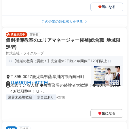
気になる
この企業の類似求人を見る
正社員
個別指導教室のエリアマネージャー候補(総合職_地域限
定型)
株式会社トライグループ
【地域の教育に貢献！】完全週休2日制／年間休日120日以上
〒895-0027鹿児島県薩摩川内市西向田町
月給35万円～67万円
求めている人材 ◆教育業界の経験者大歓迎！◆ 20代・30代・
40代活躍中！ U・...
業界未経験歓迎
歩合給あり
+27個
気になる
NEW
正社員