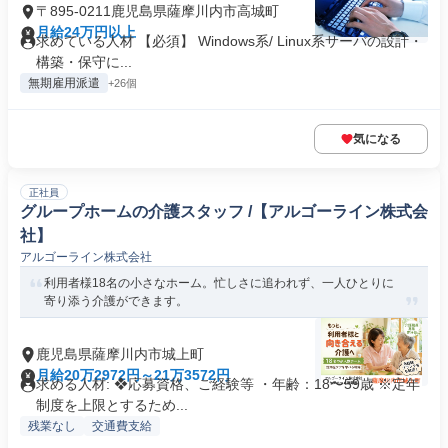
〒895-0211鹿児島県薩摩川内市高城町
月給24万円以上
求めている人材 【必須】 Windows系/ Linux系サーバの設計・
構築・保守に...
無期雇用派遣
+26個
気になる
正社員
グループホームの介護スタッフ /【アルゴーライン株式会
社】
アルゴーライン株式会社
利用者様18名の小さなホーム。忙しさに追われず、一人ひとりに
寄り添う介護ができます。
鹿児島県薩摩川内市城上町
月給20万2972円～21万3572円
求める人材: ❖応募資格、ご経験等 ・年齢：18〜59歳 ※定年
制度を上限とするため...
残業なし
交通費支給