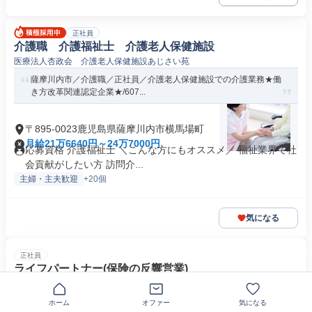
正社員
介護職 介護福祉士 介護老人保健施設
医療法人杏政会 介護老人保健施設あじさい苑
薩摩川内市／介護職／正社員／介護老人保健施設での介護業務★働
き方改革関連認定企業★/607...
〒895-0023鹿児島県薩摩川内市横馬場町
月給21万6640円～24万7000円
応募資格 介護福祉士 ＼こんな方にもオススメ／ 福祉業界で社
会貢献がしたい方 訪問介...
主婦・主夫歓迎
+20個
気になる
正社員
ライフパートナー(保険の反響営業)
ほけんの窓口グループ株式会社
【薩摩川内配属】大手の安定＆福利厚生★残業10時間以下
ホーム
オファー
気になる