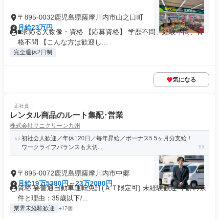
〒895-0032鹿児島県薩摩川内市山之口町
月給23万円
■求める人物像・資格 【応募資格】 学歴不問、経験不問、資
格不問 【こんな方は歓迎し...
完全週休2日制
気になる
正社員
レンタル商品のルート集配･営業
株式会社サニクリーン九州
初社会人歓迎／年休120日／毎年昇給／ボーナス5.5ヶ月分支給！
ワークライフバランスも大切...
〒895-0072鹿児島県薩摩川内市中郷
月給19万5380円～23万2080円
資格 要普通自動車運転免許(ＡＴ限定可) 未経験歓迎 年齢の条
件と理由：35歳以下/...
業界未経験歓迎
+17個