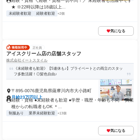
経験・資格 ＼経験・資格一切不問！／ 未経験者も活躍中です
★ ※22時以降は18歳以上...
未経験者歓迎
経験者歓迎
+2個
気になる
正社員
アイスクリーム店の店舗スタッフ
株式会社イートスタイル
《未経験者も歓迎》【5連休も♪】プライベートとの両立のスタッ
フ多数活躍！◎髪色自由♪
〒895-0076鹿児島県薩摩川内市大小路町
月給23万円以上
経験・資格 ●未経験者も歓迎 ●学歴・職歴・年齢も不問 ＊異業
種からの転職者もOK ＊...
制服あり
業界未経験歓迎
+13個
気になる