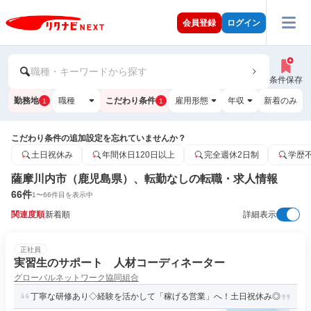
会員登録
ログイン
職種・キーワードから探す
条件保存
勤務地
職種
こだわり条件
雇用形態
年収
新着のみ
1
1
こだわり条件の追加設定を忘れていませんか？
土日祝休み
年間休日120日以上
完全週休2日制
学歴
薩摩川内市（鹿児島県）、転勤なしの転職・求人情報
66
件
1
〜
66
件目を表示中
関連度順
新着順
詳細表示
正社員
実習生のサポート 人材コーディネーター
グローバルネットワーク協同組合
丁寧な研修あり◇経験を活かして「稼げる営業」へ！土日祝休み◎