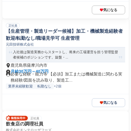
気になる
正社員
【生産管理・製造リーダー候補】加工・機械製造経験者
歓迎/転勤なし/職場見学可 生産管理
元田技研株式会社
入社後は製造実務からスタートし、将来の工場運営を担う管理監督
者候補のポジションです。旋盤・...
鹿児島県薩摩川内市
月給30万円～40万円
必要な経験・能力等 【必須】加工または機械製造に関わる実
務経験/図面を読み取り、製造工...
業界未経験歓迎
転勤なし
+2個
気になる
正社員
飲食店の調理社員
株式会社モンテローザフーズ