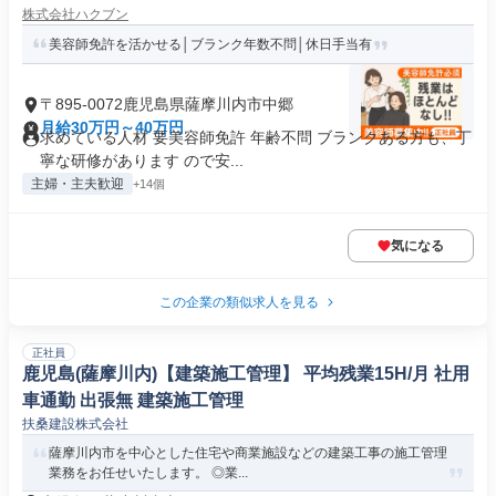
株式会社ハクブン
美容師免許を活かせる│ブランク年数不問│休日手当有
〒895-0072鹿児島県薩摩川内市中郷
月給30万円～40万円
求めている人材 要美容師免許 年齢不問 ブランクある方も、丁
寧な研修があります ので安...
主婦・主夫歓迎
+14個
気になる
この企業の類似求人を見る
正社員
鹿児島(薩摩川内)【建築施工管理】 平均残業15H/月 社用
車通勤 出張無 建築施工管理
扶桑建設株式会社
薩摩川内市を中心とした住宅や商業施設などの建築工事の施工管理
業務をお任せいたします。 ◎業...