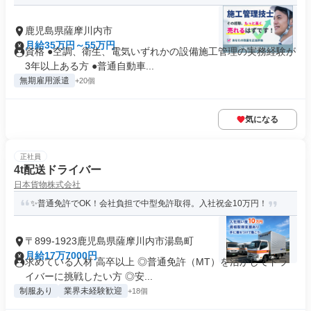
鹿児島県薩摩川内市
月給35万円～55万円
資格 ●空調、衛生、電気いずれかの設備施工管理の実務経験が
3年以上ある方 ●普通自動車...
無期雇用派遣
+20個
気になる
正社員
4t配送ドライバー
日本貨物株式会社
✨普通免許でOK！会社負担で中型免許取得。入社祝金10万円！
〒899-1923鹿児島県薩摩川内市湯島町
月給17万7000円
求めている人材 高卒以上 ◎普通免許（MT）を活かしてドラ
イバーに挑戦したい方 ◎安...
制服あり
業界未経験歓迎
+18個