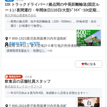
10t トラックドライバー / 拠点間の中長距離輸送(固定ル
ート) / 夜間運行・年間休日110日/大型ﾄﾞﾗｲﾊﾞｰ10t定期夜
南九州福山通運株式会社
間幹線便(正社員)
夜間の拠点間・短中長距離輸送（100～500km）。2h毎休憩・自社
運行・計画運行で無理な...
〒899-1923鹿児島県薩摩川内市湯島町
月給35万円～45万円
資格 高卒以上 要大型免許※牽引免許所持者歓迎
資格取得支援あり
転勤なし
+5個
気になる
正社員
飲食店の店舗社員スタッフ
株式会社モンテローザフーズ
年107日休み＆賞与年4回。未経験から店長を目指せます⭐️
〒895-0024鹿児島県薩摩川内市鳥追町