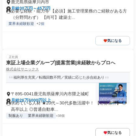
鹿児島県薩摩川内市
月給30万円～45万円
必要な経験・能力等 【必須】施工管理業務のご経験がある方
（分野問わず） 【尚可】建築士...
業界未経験歓迎
+2個
気になる
正社員
東証上場企業グループ|提案営業|未経験からプロへ
株式会社サニックス
福利厚生充実／転職回数不問／実績に応じた歩合給あり
〒895-0041鹿児島県薩摩川内市隈之城町
月給26万6000円以上
求めている人材 ★20代～30代多数活躍中！ 【応募条件】 ◎
高卒以上 ◎普通自動車...
制服あり
業界未経験歓迎
+38個
気になる