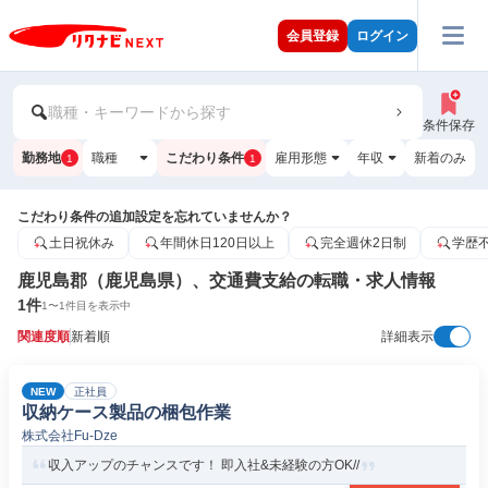
会員登録
ログイン
職種・キーワードから探す
条件保存
勤務地
職種
こだわり条件
雇用形態
年収
新着のみ
1
1
こだわり条件の追加設定を忘れていませんか？
土日祝休み
年間休日120日以上
完全週休2日制
学歴
鹿児島郡（鹿児島県）、交通費支給の転職・求人情報
1
件
1
〜
1
件目を表示中
関連度順
新着順
詳細表示
NEW
正社員
収納ケース製品の梱包作業
株式会社Fu-Dze
収入アップのチャンスです！ 即入社&未経験の方OK//