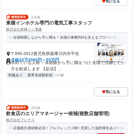
気になる
正社員
東横インホテル専門の電気工事スタッフ
株式会社東横イン電建
全国制覇しながら手に職を！全国の東横INNを支えるプロへ✨
〒895-0012鹿児島県薩摩川内市平佐
月給23万2000円～53万円
求めている人材 ✨未経験から手に職をつけ 全国で活躍したい
方を歓迎します 【必須】...
制服あり
業界未経験歓迎
+17個
気になる
正社員
飲食店のエリアマネージャー候補(複数店舗管理)
株式会社プレナス
店舗責任者経験必須！フルフレックス制✨充実した福利厚生あり✨