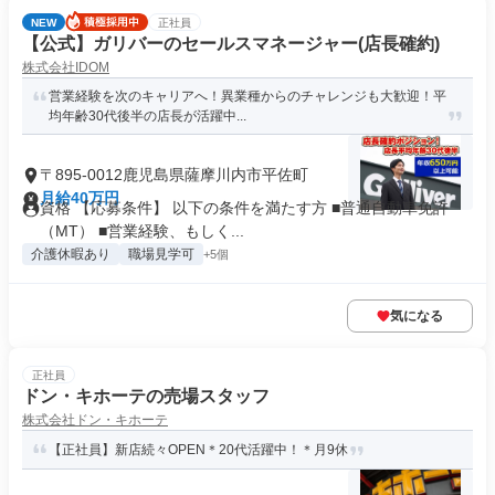
NEW
正社員
【公式】ガリバーのセールスマネージャー(店長確約)
株式会社IDOM
営業経験を次のキャリアへ！異業種からのチャレンジも大歓迎！平
均年齢30代後半の店長が活躍中...
〒895-0012鹿児島県薩摩川内市平佐町
月給40万円
資格 【応募条件】 以下の条件を満たす方 ■普通自動車免許
（MT） ■営業経験、もしく...
介護休暇あり
職場見学可
+5個
気になる
正社員
ドン・キホーテの売場スタッフ
株式会社ドン・キホーテ
【正社員】新店続々OPEN＊20代活躍中！＊月9休