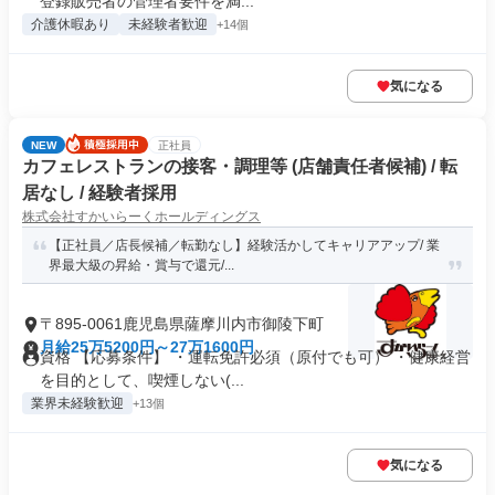
登録販売者の管理者要件を満...
介護休暇あり
未経験者歓迎
+14個
気になる
NEW
正社員
カフェレストランの接客・調理等 (店舗責任者候補) / 転
居なし / 経験者採用
株式会社すかいらーくホールディングス
【正社員／店長候補／転勤なし】経験活かしてキャリアアップ/ 業
界最大級の昇給・賞与で還元/...
〒895-0061鹿児島県薩摩川内市御陵下町
月給25万5200円～27万1600円
資格 【応募条件】 ・運転免許必須（原付でも可） ・健康経営
を目的として、喫煙しない(...
業界未経験歓迎
+13個
気になる