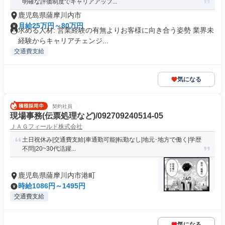
明確な評価制度でキャリアアップ...
鹿児島県薩摩川内市
月給25万円～80万円
求める人材: 営業経験の有無よりお客様に向き合う姿勢 業界未
経験からキャリアチェンジ...
交通費支給
気になる
契約社員
現場事務(伝票処理など)/092709240514-05
ＪＡＧフィールド株式会社
土日祝休み|交通費支給|車通勤可能|転勤なし|地元･地方で働く|学歴
不問|20~30代活躍...
鹿児島県薩摩川内市港町
時給1086円～1495円
交通費支給
気になる