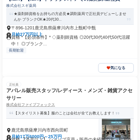
株式会社スギ薬局
★薬剤師資格をお持ちの方必見★調剤薬局で正社員デビューしませ
んか ブランクOK★20代30...
〒896-1201鹿児島県薩摩川内市上甑町中甑
月給27万円以上
資格 *【必須条件】* ◇薬剤師資格 ◎20代30代40代50代活躍
中！ ◎ブランク...
長期歓迎
気になる
正社員
アパレル販売スタッフ/レディース・メンズ・雑貨アクセ
サリー
株式会社ファイブフォックス
【スタイリスト募集】服のことは会社が全てお教えします！
鹿児島県薩摩川内市西向田町
月給17万6000円～25万円
資格 【高卒以上】 ショップ店員・販売の未経験の方、歓迎☆