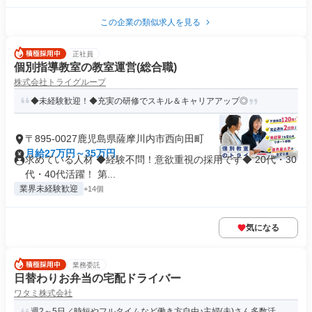
この企業の類似求人を見る
正社員
個別指導教室の教室運営(総合職)
株式会社トライグループ
◆未経験歓迎！◆充実の研修でスキル＆キャリアアップ◎
〒895-0027鹿児島県薩摩川内市西向田町
月給27万円～35万円
求めている人材 ◆経験不問！意欲重視の採用です◆ 20代・30
代・40代活躍！ 第...
業界未経験歓迎
+14個
気になる
業務委託
日替わりお弁当の宅配ドライバー
ワタミ株式会社
週2～5日／時短やフルタイムなど働き方自由♪主婦(夫)さん多数活