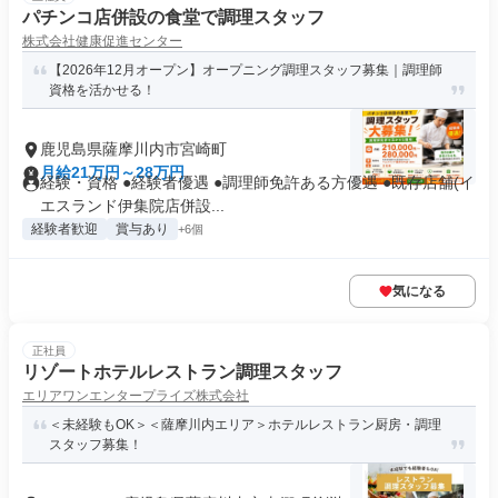
パチンコ店併設の食堂で調理スタッフ
株式会社健康促進センター
【2026年12月オープン】オープニング調理スタッフ募集｜調理師
資格を活かせる！
鹿児島県薩摩川内市宮崎町
月給21万円～28万円
経験・資格 ●経験者優遇 ●調理師免許ある方優遇 ●既存店舗(イ
エスランド伊集院店併設...
経験者歓迎
賞与あり
+6個
気になる
正社員
リゾートホテルレストラン調理スタッフ
エリアワンエンタープライズ株式会社
＜未経験もOK＞＜薩摩川内エリア＞ホテルレストラン厨房・調理
スタッフ募集！