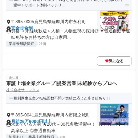
躍中！サポート体制バッチリ...
〒895-0005鹿児島県薩摩川内市永利町
完全歩合制
資格 ＜未経験歓迎＞人柄・人物重視の採用◎ ▼普通自動車運
転免許をお持ちの方は自家用...
業界未経験歓迎
+21個
気になる
正社員
東証上場企業グループ|提案営業|未経験からプロへ
株式会社サニックス
福利厚生充実／転職回数不問／実績に応じた歩合給あり
〒895-0041鹿児島県薩摩川内市隈之城町
月給26万6000円以上
求めている人材 ★20代～30代多数活躍中！ 【応募条件】 ◎
高卒以上 ◎普通自動車...
制服あり
業界未経験歓迎
+38個