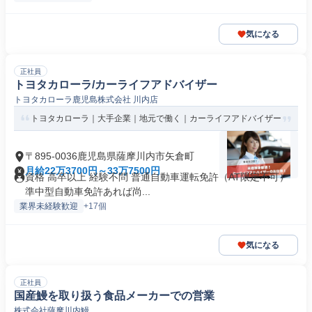
気になる
正社員
トヨタカローラ/カーライフアドバイザー
トヨタカローラ鹿児島株式会社 川内店
トヨタカローラ｜大手企業｜地元で働く｜カーライフアドバイザー
〒895-0036鹿児島県薩摩川内市矢倉町
月給22万3700円～33万7500円
資格 高卒以上 経験不問 普通自動車運転免許（AT限定不可）
準中型自動車免許あれば尚...
業界未経験歓迎
+17個
気になる
正社員
国産鰻を取り扱う食品メーカーでの営業
株式会社薩摩川内鰻