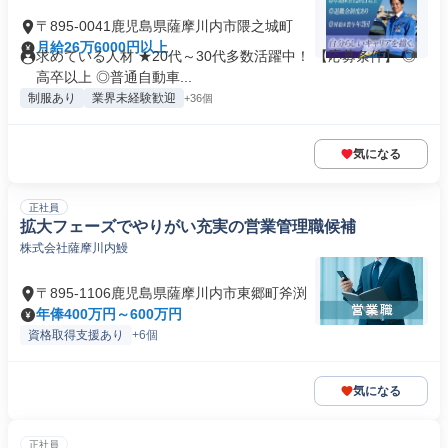
〒895-0041鹿児島県薩摩川内市隈之城町
月給26万6000円以上
求めている人材 ★20代～30代多数活躍中！ 【応募条件】 ◎
高卒以上 ◎普通自動車...
制服あり
業界未経験歓迎
+36個
気になる
正社員
拡大フェーズでやりがい充実の営業管理職候補
株式会社薩摩川内鰻
〒895-1106鹿児島県薩摩川内市東郷町斧渕
年俸400万円～600万円
資格取得支援あり
+6個
気になる
正社員