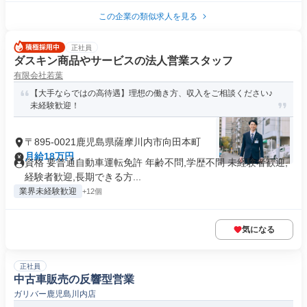
この企業の類似求人を見る
正社員
ダスキン商品やサービスの法人営業スタッフ
有限会社若葉
【大手ならではの高待遇】理想の働き方、収入をご相談ください♪
未経験歓迎！
〒895-0021鹿児島県薩摩川内市向田本町
月給18万円
資格 要普通自動車運転免許 年齢不問,学歴不問 未経験者歓迎,
経験者歓迎,長期できる方...
業界未経験歓迎
+12個
気になる
正社員
中古車販売の反響型営業
ガリバー鹿児島川内店