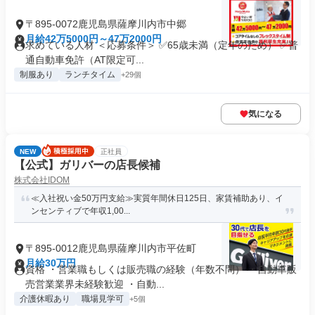
〒895-0072鹿児島県薩摩川内市中郷
月給42万5000円～47万2000円
求めている人材 ＜応募条件＞ ✅65歳未満（定年のため） ✅普
通自動車免許（AT限定可...
制服あり
ランチタイム
+29個
気になる
NEW
正社員
【公式】ガリバーの店長候補
株式会社IDOM
≪入社祝い金50万円支給≫実質年間休日125日、家賃補助あり、イ
ンセンティブで年収1,00...
〒895-0012鹿児島県薩摩川内市平佐町
月給30万円
資格 ・営業職もしくは販売職の経験（年数不問） ・自動車販
売営業業界未経験歓迎 ・自動...
介護休暇あり
職場見学可
+5個