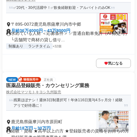
✅20代・30代活躍中！✅飲食経験歓迎・アルバイトのみOK
〒895-0072鹿児島県薩摩川内市中郷
月給36万4000円～43万8000円
求めている人材 ＜応募条件＞ ✅普通自動車免許（AT限定可）
└店舗間で商材の貸し借り...
制服あり
ランチタイム
+32個
気になる
NEW
正社員
医薬品登録販売・カウンセリング業務
株式会社マツモトキヨシ九州販売
残業ほぼナシ！週休3日制選択可！年休116日賞与4.5ヶ月分！経験
アリで好待遇に！
鹿児島県薩摩川内市原田町
月給18万円～30万円
経験・資格 ★高卒以上の方 ★登録販売者の資格をお持ちの方