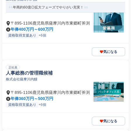
年商約60億◎拡大フェーズでやりがい充実！
〒895-1106鹿児島県薩摩川内市東郷町斧渕
年俸400万円～600万円
資格取得支援あり
+6個
気になる
正社員
人事総務の管理職候補
株式会社薩摩川内鰻
〒895-1106鹿児島県薩摩川内市東郷町斧渕
年俸360万円～500万円
資格取得支援あり
+6個
気になる