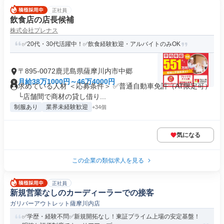
正社員
飲食店の店長候補
株式会社プレナス
✅20代・30代活躍中！✅飲食経験歓迎・アルバイトのみOK
〒895-0072鹿児島県薩摩川内市中郷
月給38万1000円～46万4000円
求めている人材 ＜応募条件＞ ✅普通自動車免許（AT限定可）
└店舗間で商材の貸し借り...
制服あり
業界未経験歓迎
+34個
気になる
この企業の類似求人を見る
正社員
新規営業なしのカーディーラーでの接客
ガリバーアウトレット薩摩川内店
✅学歴・経験不問✅新規開拓なし！東証プライム上場の安定基盤！