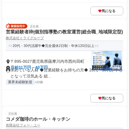
気になる
正社員
営業経験者枠|個別指導塾の教室運営(総合職_地域限定型)
株式会社トライグループ
20代・30代活躍中◆完全週休2日制・年休120日以上
〒895-0027鹿児島県薩摩川内市西向田町
月給31万円～40万円
求めている人材 ◆営業経験をお持ちの方◆ 20代・30代が中心
となって活気ある 組...
業界未経験歓迎
+22個
気になる
正社員
コメダ珈琲のホール・キッチン
有限会社フォー・ユー