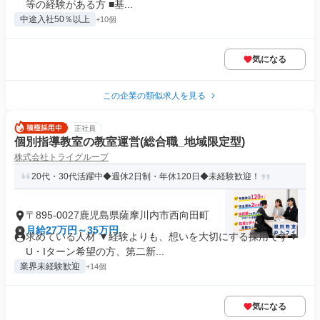
等の経験がある方 ■基...
中途入社50％以上
+10個
気になる
この企業の類似求人を見る
正社員
個別指導教室の教室運営(総合職_地域限定型)
株式会社トライグループ
20代・30代活躍中◆週休2日制・年休120日◆未経験歓迎！
〒895-0027鹿児島県薩摩川内市西向田町
月給27万円～35万円
求めている人材 ▼経験よりも、想いを大切にする採用です▼
U・Iターン希望の方、第二新...
業界未経験歓迎
+14個
気になる