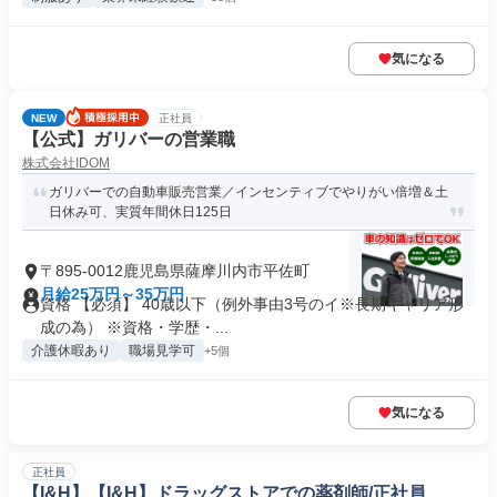
気になる
NEW
正社員
【公式】ガリバーの営業職
株式会社IDOM
ガリバーでの自動車販売営業／インセンティブでやりがい倍増＆土
日休み可、実質年間休日125日
〒895-0012鹿児島県薩摩川内市平佐町
月給25万円～35万円
資格 【必須】 40歳以下（例外事由3号のイ※長期キャリア形
成の為） ※資格・学歴・...
介護休暇あり
職場見学可
+5個
気になる
正社員
【I&H】【I&H】ドラッグストアでの薬剤師/正社員