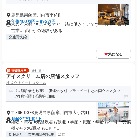
鹿児島県薩摩川内市平佐町
年俸400万円～695万円
求める人材: ▼こんな方と一緒に働きたいです ・接客・販売・
営業いずれかの経験がある...
交通費支給
気になる
正社員
アイスクリーム店の店舗スタッフ
株式会社イートスタイル
《未経験者も歓迎》【5連休も♪】プライベートとの両立のスタッ
フ多数活躍！◎髪色自由♪
〒895-0076鹿児島県薩摩川内市大小路町
月給23万円以上
経験・資格 ●未経験者も歓迎 ●学歴・職歴・年齢も不問 ＊異業
種からの転職者もOK ＊...
制服あり
業界未経験歓迎
+13個