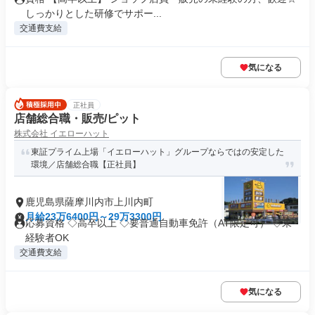
しっかりとした研修でサポー...
交通費支給
気になる
正社員
店舗総合職・販売/ピット
株式会社 イエローハット
東証プライム上場「イエローハット」グループならではの安定した
環境／店舗総合職【正社員】
鹿児島県薩摩川内市上川内町
月給23万6400円～29万3300円
応募資格 ◇高卒以上 ◇要普通自動車免許（AT限定可） ◇未
経験者OK
交通費支給
気になる