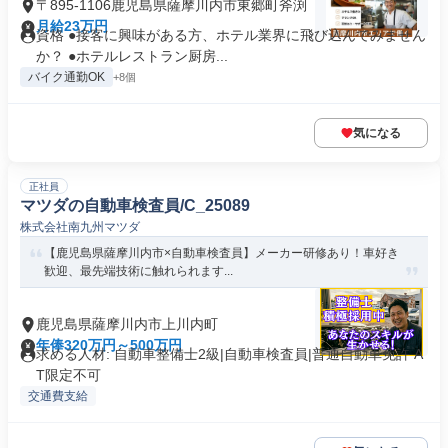
〒895-1106鹿児島県薩摩川内市東郷町斧渕
月給23万円
資格 ●接客に興味がある方、ホテル業界に飛び込んでみません
か？ ●ホテルレストラン厨房...
バイク通勤OK
+8個
気になる
正社員
マツダの自動車検査員/C_25089
株式会社南九州マツダ
【鹿児島県薩摩川内市×自動車検査員】メーカー研修あり！車好き
歓迎、最先端技術に触れられます...
鹿児島県薩摩川内市上川内町
年俸320万円～500万円
求める人材: 自動車整備士2級|自動車検査員|普通自動車免許 A
T限定不可
交通費支給