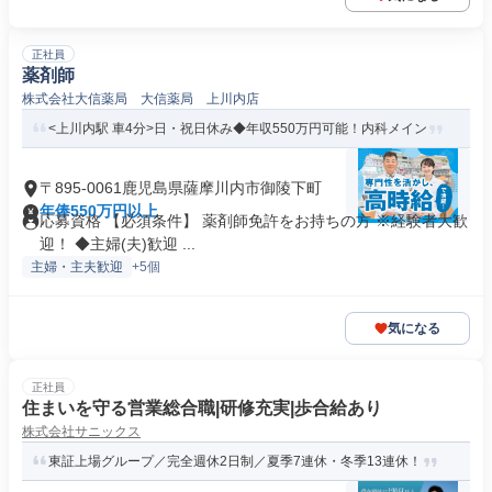
正社員
薬剤師
株式会社大信薬局 大信薬局 上川内店
<上川内駅 車4分>日・祝日休み◆年収550万円可能！内科メイン
〒895-0061鹿児島県薩摩川内市御陵下町
年俸550万円以上
応募資格 【必須条件】 薬剤師免許をお持ちの方 ※経験者大歓
迎！ ◆主婦(夫)歓迎 ...
主婦・主夫歓迎
+5個
気になる
正社員
住まいを守る営業総合職|研修充実|歩合給あり
株式会社サニックス
東証上場グループ／完全週休2日制／夏季7連休・冬季13連休！