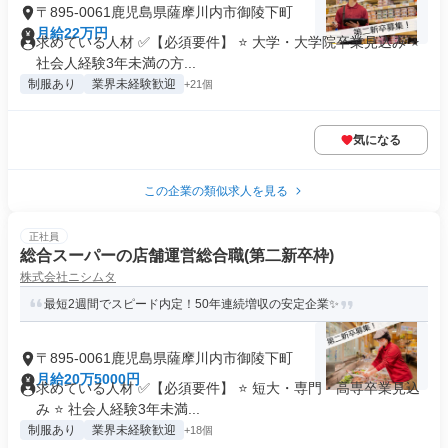
〒895-0061鹿児島県薩摩川内市御陵下町
月給22万円
求めている人材 ✅【必須要件】 ⭐ 大学・大学院卒業見込み ⭐
社会人経験3年未満の方...
制服あり
業界未経験歓迎
+21個
気になる
この企業の類似求人を見る
正社員
総合スーパーの店舗運営総合職(第二新卒枠)
株式会社ニシムタ
最短2週間でスピード内定！50年連続増収の安定企業✨
〒895-0061鹿児島県薩摩川内市御陵下町
月給20万5000円
求めている人材 ✅【必須要件】 ⭐ 短大・専門・高専卒業見込
み ⭐ 社会人経験3年未満...
制服あり
業界未経験歓迎
+18個