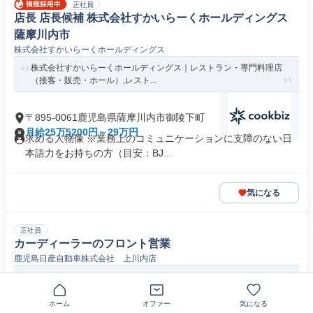
正社員
店長 店長候補 株式会社すかいらーくホールディングス
薩摩川内市
株式会社すかいらーくホールディングス
株式会社すかいらーくホールディングス｜レストラン・専門料理店
（接客・販売・ホール）,レスト...
〒895-0061鹿児島県薩摩川内市御陵下町
月給25万5200円～29万円
求める人物像 ※業務上のコミュニケーションに支障のない日
本語力をお持ちの方（目安：BJ...
気になる
正社員
カーディーラーのフロント営業
鹿児島日産自動車株式会社 上川内店
上川内｜鹿児島日産自動車｜カーライフアドバイザー｜U・Iターン
歓迎｜女性活躍中｜正社員
ホーム
オファー
気になる