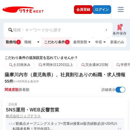
会員登録
ログイン
職種・キーワードから探す
条件保存
勤務地
職種
こだわり条件
雇用形態
年収
新着のみ
1
1
こだわり条件の追加設定を忘れていませんか？
土日祝休み
年間休日120日以上
完全週休2日制
学歴
薩摩川内市（鹿児島県）、社員割引ありの転職・求人情報
55
件
1
〜
55
件目を表示中
関連度順
新着順
詳細表示
正社員
SNS運用・WEB反響営業
株式会社ジョブテラス
✅新拠点オープニングスタッフ<営業or接客or販売経験必須>20代の
転職者多数！平均年収5...