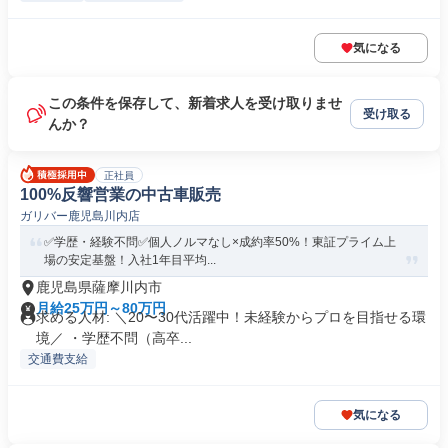
気になる
この条件を保存して、新着求人を受け取りませ
受け取る
んか？
正社員
100%反響営業の中古車販売
ガリバー鹿児島川内店
✅学歴・経験不問✅個人ノルマなし×成約率50%！東証プライム上
場の安定基盤！入社1年目平均...
鹿児島県薩摩川内市
月給25万円～80万円
求める人材: ＼20〜30代活躍中！未経験からプロを目指せる環
境／ ・学歴不問（高卒...
交通費支給
気になる