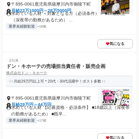
〒895-0061鹿児島県薩摩川内市御陵下町
月給23万1000円～28万5000円
求めている人材 ＜対象となる方（必須条件）＞ ■18歳以上
（深夜帯の勤務があるため） ...
業界未経験歓迎
+16個
気になる
正社員
ドン・キホーテの売場担当責任者・販売企画
株式会社ドン・キホーテ
月給29万円以上可＊20代・30代活躍中！ポスト多数
〒895-0061鹿児島県薩摩川内市御陵下町
月給29万円～44万円
求めている人材 【応募資格・必須条件】 ■18歳以上（深夜帯
の勤務があるため） ■既卒...
業界未経験歓迎
+17個
気になる