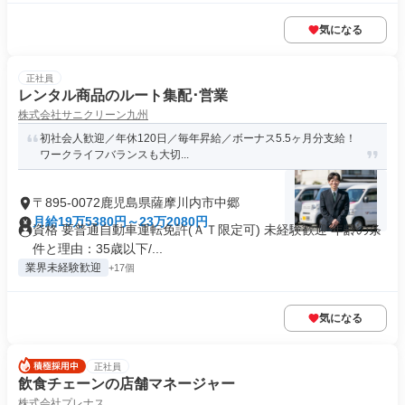
気になる
正社員
レンタル商品のルート集配･営業
株式会社サニクリーン九州
初社会人歓迎／年休120日／毎年昇給／ボーナス5.5ヶ月分支給！
ワークライフバランスも大切...
〒895-0072鹿児島県薩摩川内市中郷
月給19万5380円～23万2080円
資格 要普通自動車運転免許(ＡＴ限定可) 未経験歓迎 年齢の条
件と理由：35歳以下/...
業界未経験歓迎
+17個
気になる
正社員
飲食チェーンの店舗マネージャー
株式会社プレナス