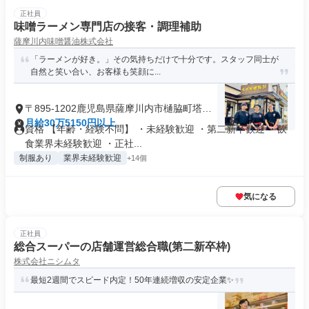
正社員
味噌ラーメン専門店の接客・調理補助
薩摩川内味噌醤油株式会社
「ラーメンが好き。」その気持ちだけで十分です。スタッフ同士が
自然と笑い合い、お客様も笑顔に...
〒895-1202鹿児島県薩摩川内市樋脇町塔之
原
月給30万5150円以上
資格 【年齢・経験不問】 ・未経験歓迎 ・第二新卒歓迎 ・飲
食業界未経験歓迎 ・正社...
制服あり
業界未経験歓迎
+14個
気になる
正社員
総合スーパーの店舗運営総合職(第二新卒枠)
株式会社ニシムタ
最短2週間でスピード内定！50年連続増収の安定企業✨