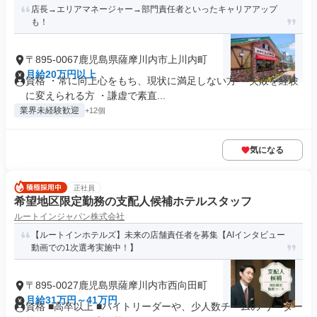
店長→エリアマネージャー→部門責任者といったキャリアアップ
も！
〒895-0067鹿児島県薩摩川内市上川内町
月給20万円以上
資格 ・常に向上心をもち、現状に満足しない方 ・失敗を経験
に変えられる方 ・謙虚で素直...
業界未経験歓迎
+12個
気になる
正社員
希望地区限定勤務の支配人候補ホテルスタッフ
ルートインジャパン株式会社
【ルートインホテルズ】未来の店舗責任者を募集【AIインタビュー
動画での1次選考実施中！】
〒895-0027鹿児島県薩摩川内市西向田町
月給31万円～41万円
資格 ■高卒以上 ■バイトリーダーや、少人数チームの リーダー