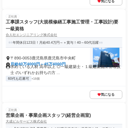
気になる
正社員
工事課スタッフ(大規模修繕工事施工管理・工事設計)要
一級資格
合人社エンジニアリング株式会社
年間休日123日！月給40.4万円～＋賞与！40～60代活躍
〒890-0053鹿児島県鹿児島市中央町
月給40万4000円～45万4000円
求めている人材 高卒以上 ◎一級建築士・１級建築施工管理技
士 のいずれかお持ちの方 ...
60代も応募可
+16個
気になる
正社員
営業企画・事業企画スタッフ(経営企画室)
大成ビルサービス株式会社