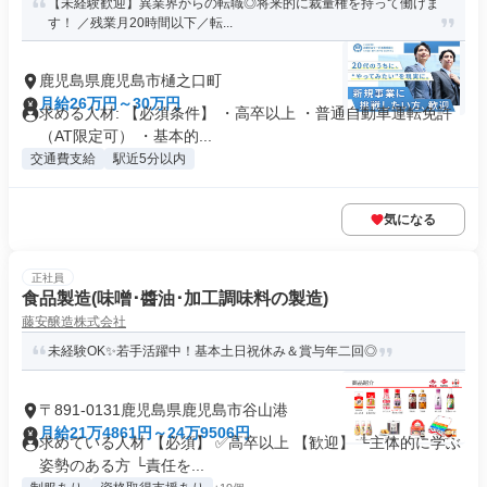
【未経験歓迎】異業界からの転職◎将来的に裁量権を持って働けま
す！ ／残業月20時間以下／転...
鹿児島県鹿児島市樋之口町
月給26万円～30万円
求める人材: 【必須条件】 ・高卒以上 ・普通自動車運転免許
（AT限定可） ・基本的...
交通費支給
駅近5分以内
気になる
正社員
食品製造(味噌･醬油･加工調味料の製造)
藤安醸造株式会社
未経験OK✨若手活躍中！基本土日祝休み＆賞与年二回◎
〒891-0131鹿児島県鹿児島市谷山港
月給21万4861円～24万9506円
求めている人材 【必須】 ✅高卒以上 【歓迎】 └主体的に学ぶ
姿勢のある方 └責任を...