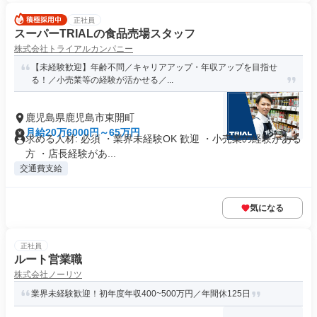
正社員
スーパーTRIALの食品売場スタッフ
株式会社トライアルカンパニー
【未経験歓迎】年齢不問／キャリアアップ・年収アップを目指せ
る！／小売業等の経験が活かせる／...
鹿児島県鹿児島市東開町
月給20万6000円～65万円
求める人材: 必須 ・業界未経験OK 歓迎 ・小売業の経験がある
方 ・店長経験があ...
交通費支給
気になる
正社員
ルート営業職
株式会社ノーリツ
業界未経験歓迎！初年度年収400~500万円／年間休125日