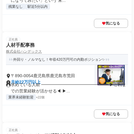
になってみたい」という 未...
残業なし
駅近5分以内
気になる
正社員
人材手配事務
株式会社ハンデックス
外回り・ノルマなし！年収420万円可の内勤ポジション✨
〒890-0054鹿児島県鹿児島市荒田
月給22万円以上
求めている人材 ━━━━━━━━━━━━━━━━ ▶これま
での営業経験が活かせる◀ ▶...
業界未経験歓迎
+22個
気になる
正社員