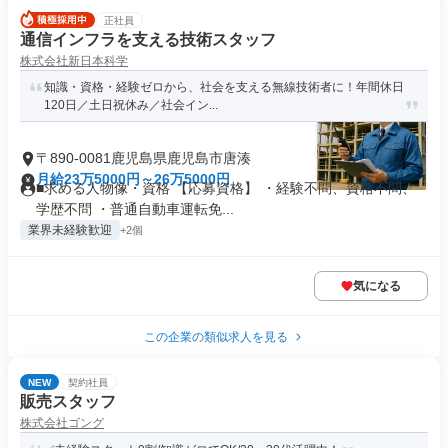
正社員
通信インフラを支える技術スタッフ
株式会社新日本科学
知識・資格・経験ゼロから、社会を支える無線技術者に！年間休日
120日／土日祝休み／社会イン...
〒890-0081鹿児島県鹿児島市唐湊
月給23万5000円～26万5000円
■求める人物像・資格 【応募資格】 ・経験不問、資格不問、
学歴不問 ・普通自動車運転免...
業界未経験歓迎
+2個
気になる
この企業の類似求人を見る
NEW
契約社員
販売スタッフ
株式会社ゴング