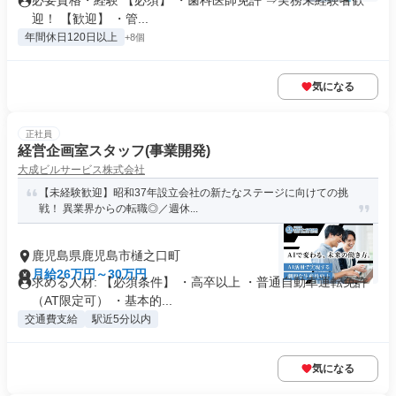
必要資格・経験 【必須】 ・歯科医師免許 ⇒実務未経験者歓
迎！ 【歓迎】 ・管...
年間休日120日以上
+8個
気になる
正社員
経営企画室スタッフ(事業開発)
大成ビルサービス株式会社
【未経験歓迎】昭和37年設立会社の新たなステージに向けての挑
戦！ 異業界からの転職◎／週休...
鹿児島県鹿児島市樋之口町
月給26万円～30万円
求める人材: 【必須条件】 ・高卒以上 ・普通自動車運転免許
（AT限定可） ・基本的...
交通費支給
駅近5分以内
気になる