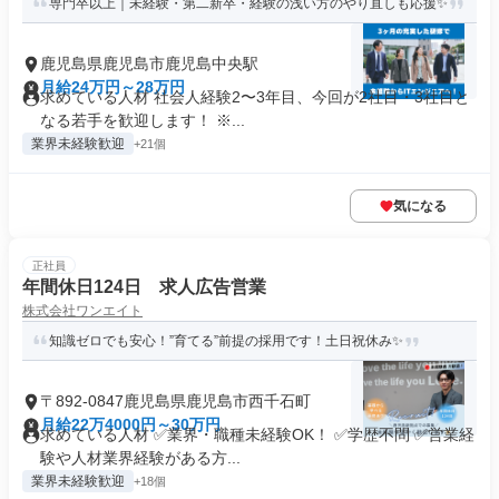
専門卒以上｜未経験・第二新卒・経験の浅い方のやり直しも応援✨
鹿児島県鹿児島市鹿児島中央駅
月給24万円～28万円
求めている人材 社会人経験2〜3年目、今回が2社目・3社目と
なる若手を歓迎します！ ※...
業界未経験歓迎
+21個
気になる
正社員
年間休日124日 求人広告営業
株式会社ワンエイト
知識ゼロでも安心！”育てる”前提の採用です！土日祝休み✨
〒892-0847鹿児島県鹿児島市西千石町
月給22万4000円～30万円
求めている人材 ✅業界・職種未経験OK！ ✅学歴不問 ✅営業経
験や人材業界経験がある方...
業界未経験歓迎
+18個