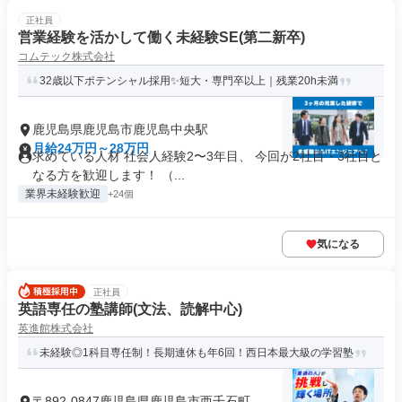
正社員
営業経験を活かして働く未経験SE(第二新卒)
コムテック株式会社
32歳以下ポテンシャル採用✨短大・専門卒以上｜残業20h未満
鹿児島県鹿児島市鹿児島中央駅
月給24万円～28万円
求めている人材 社会人経験2〜3年目、 今回が2社目・3社目と
なる方を歓迎します！ （...
業界未経験歓迎
+24個
気になる
正社員
英語専任の塾講師(文法、読解中心)
英進館株式会社
未経験◎1科目専任制！長期連休も年6回！西日本最大級の学習塾
〒892-0847鹿児島県鹿児島市西千石町