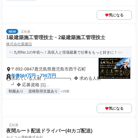
気になる
NEW
正社員
1級建築施工管理技士・2級建築施工管理技士
株式会社森建設
九州No.1の年収へ！高収入と現場裁量で仕事をもっと好きに！
〒892-0847鹿児島県鹿児島市西千石町
年俸564万円～750万円
求めている人材 ┏━━━━━┓ ❖ 求める人材 ┗━━━━━
┛ ❖ 応募資格 [1]...
制服あり
資格取得支援あり
+19個
気になる
正社員
夜間ルート配送ドライバー(4tカゴ配送)
セイコー運輸株式会社