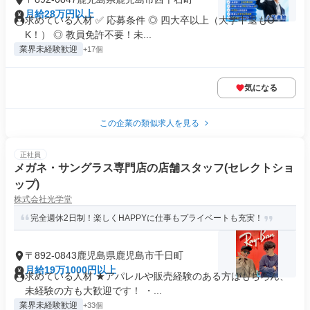
月給28万円以上
求めている人材 ✅ 応募条件 ◎ 四大卒以上（大学中退もO
K！） ◎ 教員免許不要！未...
業界未経験歓迎
+17個
気になる
この企業の類似求人を見る
正社員
メガネ・サングラス専門店の店舗スタッフ(セレクトショ
ップ)
株式会社光学堂
完全週休2日制！楽しくHAPPYに仕事もプライベートも充実！
〒892-0843鹿児島県鹿児島市千日町
月給19万1000円以上
求めている人材 ★アパレルや販売経験のある方はもちろん、
未経験の方も大歓迎です！ ・...
業界未経験歓迎
+33個