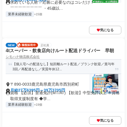
求めている人材 ✅応募に必要なのはコレだけ！ ￣￣￣￣￣￣
￣￣￣￣￣￣￣￣ ・45歳以...
業界未経験歓迎
+15個
気になる
NEW
正社員
4tスーパー・飲食店向けルート配送ドライバー 早朝
シモハナ物流株式会社
【個人宅への配送なし】短距離ルート配送／ブランク歓迎／賞与年
3回／再配達なし／実質年休12...
〒890-0033鹿児島県鹿児島市西別府町
月給27万6395円～39万3705円
資格 【必須】普通免許(MT/AT) 【歓迎】中型免許以上 ※資格
取得支援制度有 ◆学...
業界未経験歓迎
+19個
気になる