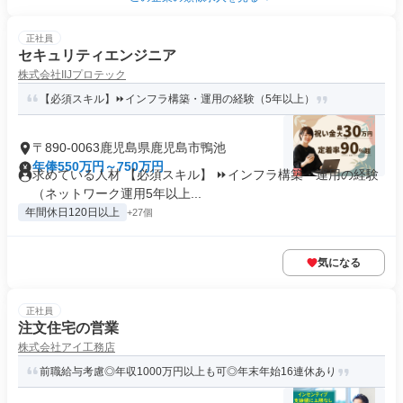
正社員
セキュリティエンジニア
株式会社IIJプロテック
【必須スキル】⏩インフラ構築・運用の経験（5年以上）
〒890-0063鹿児島県鹿児島市鴨池
年俸550万円～750万円
求めている人材 【必須スキル】 ⏩インフラ構築・運用の経験
（ネットワーク運用5年以上...
年間休日120日以上
+27個
気になる
正社員
注文住宅の営業
株式会社アイ工務店
前職給与考慮◎年収1000万円以上も可◎年末年始16連休あり