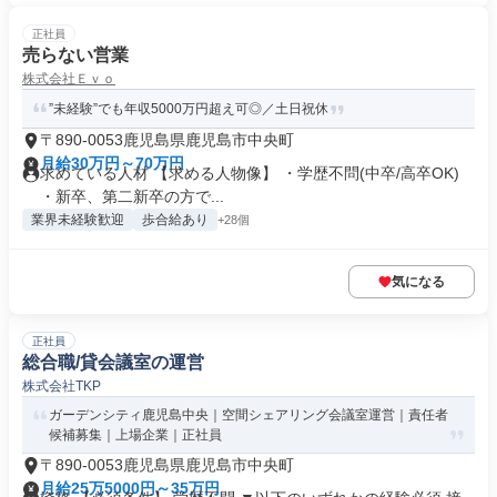
正社員
売らない営業
株式会社Ｅｖｏ
”未経験”でも年収5000万円超え可◎／土日祝休
〒890-0053鹿児島県鹿児島市中央町
月給30万円～70万円
求めている人材 【求める人物像】 ・学歴不問(中卒/高卒OK)
・新卒、第二新卒の方で...
業界未経験歓迎
歩合給あり
+28個
気になる
正社員
総合職/貸会議室の運営
株式会社TKP
ガーデンシティ鹿児島中央｜空間シェアリング会議室運営｜責任者
候補募集｜上場企業｜正社員
〒890-0053鹿児島県鹿児島市中央町
月給25万5000円～35万円