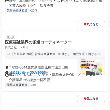
資格 【必須条件】 学歴不問 ▼以下のいずれかの経験必須 接
客業の経験（小売・飲食等業...
業界未経験歓迎
+20個
気になる
正社員
医療福祉業界の派遣コーディネーター
株式会社コトリオ
【平均年齢29歳】営業未経験歓迎！転勤なし・地元で長く働ける
〒892-0844鹿児島県鹿児島市山之口町
月給29万円～35万3000円
求めている人材 ＼＼ 業界・職種未経験OK！／／ 人材業界・
介護業界の知識は一切不要 ...
業界未経験歓迎
+23個
気になる