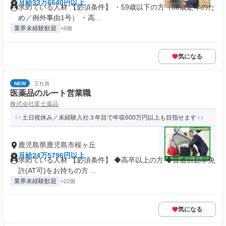
月給33万6640円以上
求めている人材 【必須条件】 ・59歳以下の方（60歳定年のた
め／例外事由1号） ・高...
業界未経験歓迎
+9個
気になる
NEW
正社員
医薬品のルート営業職
株式会社富士薬品
土日祝休み／未経験入社３年目で年収600万円以上も目指せます
鹿児島県鹿児島市桜ヶ丘
月給24万5796円以上
求めている人材 【必須条件】 ◆高卒以上の方 ◆普通自動車免
許(AT可)をお持ちの方 ...
業界未経験歓迎
+22個
気になる