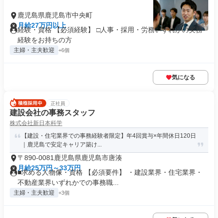
鹿児島県鹿児島市中央町
月給27万円以上
経験・資格 【必須経験】 □人事・採用・労務いずれかの実務
経験をお持ちの方
主婦・主夫歓迎
+6個
気になる
正社員
建設会社の事務スタッフ
株式会社新日本科学
【建設・住宅業界での事務経験者限定】年4回賞与×年間休日120日
｜鹿児島で安定キャリア築け...
〒890-0081鹿児島県鹿児島市唐湊
月給25万円～33万円
■求める人物像・資格 【必須要件】 ・建設業界・住宅業界・
不動産業界いずれかでの事務職...
主婦・主夫歓迎
+3個