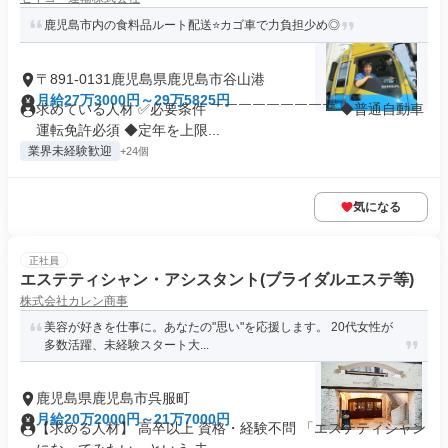
鹿児島市内の食料品ルート配送⭐カゴ車で力負担少め◎
〒891-0131鹿児島県鹿児島市谷山港
月給27万3000円～29万5825円
求めている人材 ✅必要条件 ￣￣￣￣￣￣￣￣￣ ◆普通自動車
運転免許必須 ◆定年を上限...
業界未経験歓迎
+24個
気になる
正社員
エステティシャン・アシスタント(ブライダルエステ等)
株式会社カレン商事
美容が好きを仕事に。あなたの"思い"を応援します。 20代女性が
多数活躍、未経験スタート大...
鹿児島県鹿児島市呉服町
月給20万2000円～21万7000円
【求める人材】 高卒以上 資格・経験不問 「エステティシャン