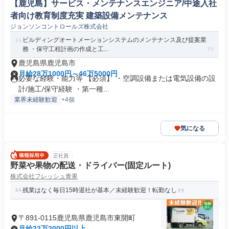
【鹿児島】サービス・メンテナンスエンジニア/中途入社
者向け教育制度充実 建築設備メンテナンス
ジョンソンコントロールズ株式会社
ビルディングオートメーションシステムのメンテナンス及び提案業
務 ・保守工程計画の作成と工...
鹿児島県鹿児島市
月給28万1000円～46万5000円
必要な経験・能力等 【必須】 ・空調設備または電気設備の設
計/施工/保守経験 ・第一種...
業界未経験歓迎
+4個
気になる
正社員
野菜や果物の配送・ドライバー(固定ルート)
株式会社フレッシュ青果
残業はなく毎日15時退社が基本／未経験歓迎！転勤なし
〒891-0115鹿児島県鹿児島市東開町
月給22万2000円以上