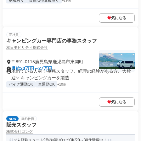
制服あり
資格取得支援あり
+19個
気になる
正社員
キャンピングカー専門店の事務スタッフ
双日モビリティ株式会社
〒891-0115鹿児島県鹿児島市東開町
月給23万円～27万円
求めている人材 ✨事務スタッフ、経理の経験がある方、大歓
迎✨ キャンピングカーを製造...
バイク通勤OK
車通勤OK
+10個
気になる
NEW
契約社員
販売スタッフ
株式会社ゴング
✅未経験スタート9割/知識ゼロでOK/20～30代活躍中！