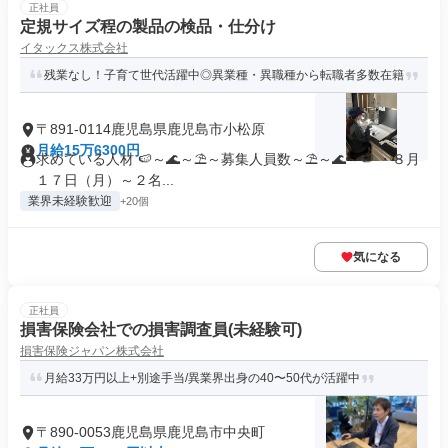
正社員
定規サイズ程の製品の検品・仕分け
イタックス株式会社
残業なし！子育て世代活躍中◎異業種・異職種から転職者多数在籍
〒891-0114鹿児島県鹿児島市小松原
月給15万6300円
求めている人材 🍉～🌊～⛱～募集人員数～⛱～🌊～🍉 ・８月
１７日（月）～２名...
業界未経験歓迎
+20個
気になる
正社員
損害保険会社での損害調査員(未経験可)
損害保険ジャパン株式会社
月給33万円以上+別途手当/異業界出身の40〜50代が活躍中
〒890-0053鹿児島県鹿児島市中央町