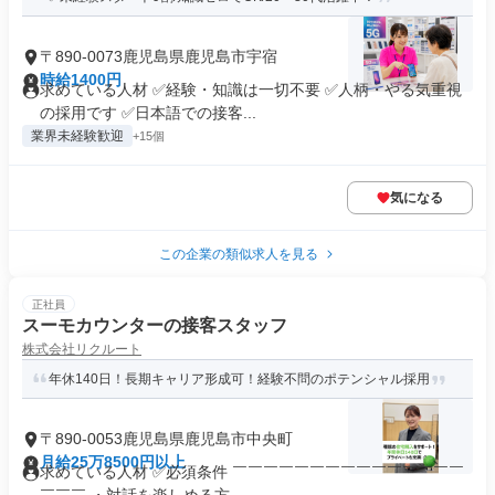
〒890-0073鹿児島県鹿児島市宇宿
時給1400円
求めている人材 ✅経験・知識は一切不要 ✅人柄・やる気重視
の採用です ✅日本語での接客...
業界未経験歓迎
+15個
気になる
この企業の類似求人を見る
正社員
スーモカウンターの接客スタッフ
株式会社リクルート
年休140日！長期キャリア形成可！経験不問のポテンシャル採用
〒890-0053鹿児島県鹿児島市中央町
月給25万8500円以上
求めている人材 ✅必須条件 ￣￣￣￣￣￣￣￣￣￣￣￣￣￣￣