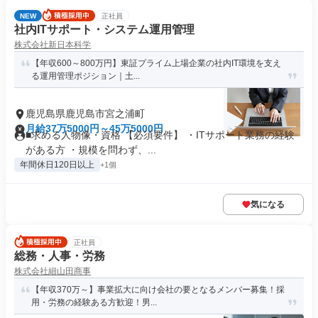
NEW
正社員
社内ITサポート・システム運用管理
株式会社新日本科学
【年収600～800万円】東証プライム上場企業の社内IT環境を支え
る運用管理ポジション｜土...
鹿児島県鹿児島市宮之浦町
月給37万5000円～45万5000円
■求める人物像・資格 【必須要件】 ・ITサポート業務の経験
がある方 ・規模を問わず、...
年間休日120日以上
+1個
気になる
正社員
総務・人事・労務
株式会社細山田商事
【年収370万～】事業拡大に向け会社の要となるメンバー募集！採
用・労務の経験ある方歓迎！男...