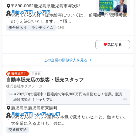
〒890-0062鹿児島県鹿児島市与次郎
月給35万円～65万円
求めている人材 ⭐提示給与については、 前職給与・役職考慮
のうえ決定いたします。 ＊職...
歩合給あり
ランチタイム
+23個
気になる
この企業の類似求人を見る
正社員
自動車販売店の接客・販売スタッフ
株式会社ネクステージ
⏩️20代30代活躍中！固定給で年収900万円も目指せる！営業、販売
経験者歓迎！キャリアU...
鹿児島県鹿児島市東開町
月給32万円～64万4000円
求める人材: クルマ業界を本気で変えたいヒトと、働きたい。
大企業に入るよりも、共に...
交通費支給