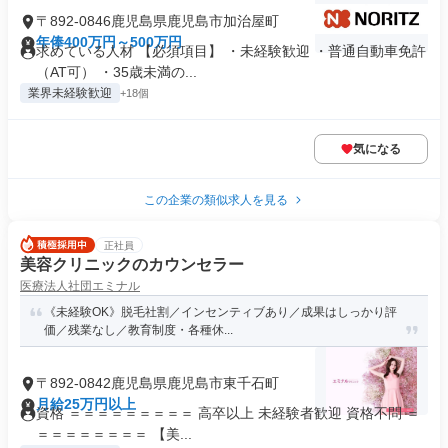
〒892-0846鹿児島県鹿児島市加治屋町
年俸400万円～500万円
求めている人材 【必須項目】 ・未経験歓迎 ・普通自動車免許
（AT可） ・35歳未満の...
業界未経験歓迎
+18個
気になる
この企業の類似求人を見る
正社員
美容クリニックのカウンセラー
医療法人社団エミナル
《未経験OK》脱毛社割／インセンティブあり／成果はしっかり評
価／残業なし／教育制度・各種休...
〒892-0842鹿児島県鹿児島市東千石町
月給25万円以上
資格 ＝＝＝＝＝＝＝＝＝ 高卒以上 未経験者歓迎 資格不問 ＝
＝＝＝＝＝＝＝＝ 【美...