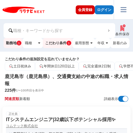
会員登録
ログイン
職種・キーワードから探す
条件保存
勤務地
職種
こだわり条件
雇用形態
年収
新着のみ
1
1
こだわり条件の追加設定を忘れていませんか？
土日祝休み
年間休日120日以上
完全週休2日制
学歴
鹿児島市（鹿児島県）、交通費支給の中途の転職・求人情
報
225
件
1
〜
100
件目を表示中
関連度順
新着順
詳細表示
正社員
ITシステムエンジニア|32歳以下ポテンシャル採用✨
コムテック株式会社