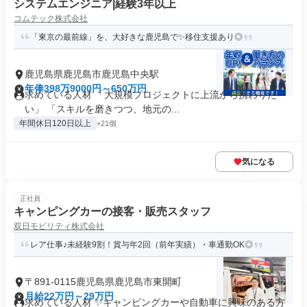
システムエンジニア|経験3年以上
コムテック株式会社
「東京の最前線」を、大好きな鹿児島で✨移住支援あり◎
鹿児島県鹿児島市鹿児島中央駅
年俸398万9000円～650万円
求めている人材 「大規模プロジェクトに上流から携わりた
い」 「スキルを磨きつつ、地元の...
年間休日120日以上
+21個
気になる
正社員
キャンピングカーの接客・販売スタッフ
双日モビリティ株式会社
レア仕事♪未経験9割！賞与年2回（前年実績）・車通勤OK◎
〒891-0115鹿児島県鹿児島市東開町
月給22万円～29万円
求めている人材 ✨キャンピングカーや自動車に興味のある方