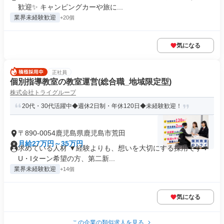
歓迎✨ キャンピングカーや旅に...
業界未経験歓迎
+20個
気になる
正社員
個別指導教室の教室運営(総合職_地域限定型)
株式会社トライグループ
20代・30代活躍中◆週休2日制・年休120日◆未経験歓迎！
〒890-0054鹿児島県鹿児島市荒田
月給27万円～35万円
求めている人材 ▼経験よりも、想いを大切にする採用です▼
U・Iターン希望の方、第二新...
業界未経験歓迎
+14個
気になる
この企業の類似求人を見る