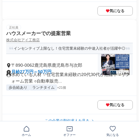
気になる
正社員
ハウスメーカーでの提案営業
株式会社アイ工務店
インセンティブ上限なし！住宅営業未経験の中途入社者が活躍中◎
〒890-0062鹿児島県鹿児島市与次郎
月給27万円～50万円
求めている人材 ✨住宅営業未経験の20代30代が活躍中 ○リフ
ォーム営業 ○自動車販売...
歩合給あり
ランチタイム
+21個
気になる
この企業の類似求人を見る
正社員
ホーム
オファー
気になる