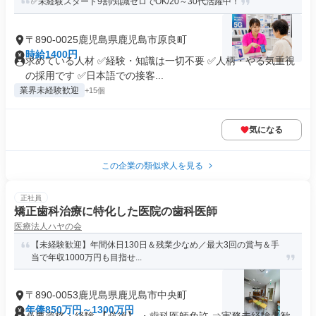
✅未経験スタート9割/知識ゼロでOK/20～30代活躍中！
〒890-0025鹿児島県鹿児島市原良町
時給1400円
求めている人材 ✅経験・知識は一切不要 ✅人柄・やる気重視
の採用です ✅日本語での接客...
業界未経験歓迎
+15個
気になる
この企業の類似求人を見る
正社員
矯正歯科治療に特化した医院の歯科医師
医療法人ハヤの会
【未経験歓迎】年間休日130日＆残業少なめ／最大3回の賞与＆手
当で年収1000万円も目指せ...
〒890-0053鹿児島県鹿児島市中央町
年俸850万円～1300万円