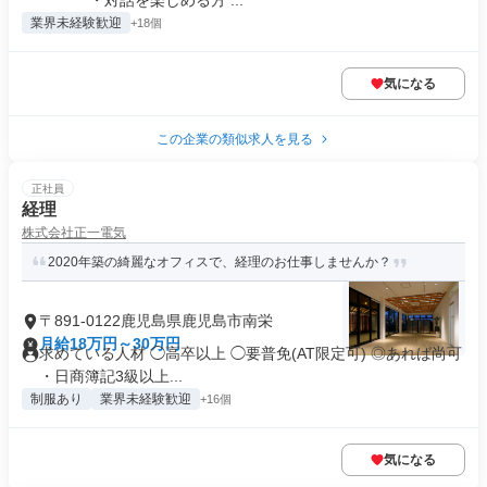
￣￣￣ ・対話を楽しめる方 ...
業界未経験歓迎
+18個
気になる
この企業の類似求人を見る
正社員
経理
株式会社正一電気
2020年築の綺麗なオフィスで、経理のお仕事しませんか？
〒891-0122鹿児島県鹿児島市南栄
月給18万円～30万円
求めている人材 ◯高卒以上 ◯要普免(AT限定可) ◎あれば尚可
・日商簿記3級以上...
制服あり
業界未経験歓迎
+16個
気になる