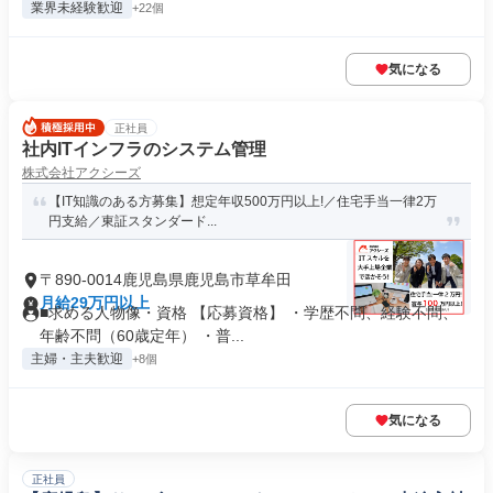
業界未経験歓迎
+22個
気になる
正社員
社内ITインフラのシステム管理
株式会社アクシーズ
【IT知識のある方募集】想定年収500万円以上!／住宅手当一律2万
円支給／東証スタンダード...
〒890-0014鹿児島県鹿児島市草牟田
月給29万円以上
■求める人物像・資格 【応募資格】 ・学歴不問、経験不問、
年齢不問（60歳定年） ・普...
主婦・主夫歓迎
+8個
気になる
正社員