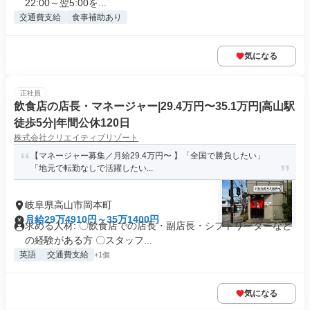
22:00～翌5:00を...
交通費支給
食事補助あり
気になる
正社員
飲食店の店長・マネージャー|29.4万円〜35.1万円|高山駅
徒歩5分|年間公休120日
株式会社クリエイティブリゾート
【マネージャー募集／月給29.4万円〜 】「全国で勝負したい」
「地元で転勤なしで活躍したい...
岐阜県高山市岡本町
月給29万4910円～35万1400円
求める人材: 〇飲食店での店長・副店長・シフトリーダーなど
の経験がある方 〇スタッフ...
英語
交通費支給
+1個
気になる