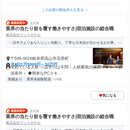
この企業の類似求人を見る
正社員
業界の当たり前を覆す働きやすさ|宿泊施設の総合職
株式会社ワットホテル
語学力よりあなたらしい気配り。丁寧な日本語が活かせるお仕事。
〒506-0026岐阜県高山市花里町
月給21万5000円～30万円
求めている人材 ☆語学力は不問！人柄重視の採用です☆ ＜必
須条件＞ ◆簡単なPCスキ...
制服あり
業界未経験歓迎
+24個
気になる
正社員
業界の当たり前を覆す働きやすさ|宿泊施設の総合職
株式会社ワットホテル