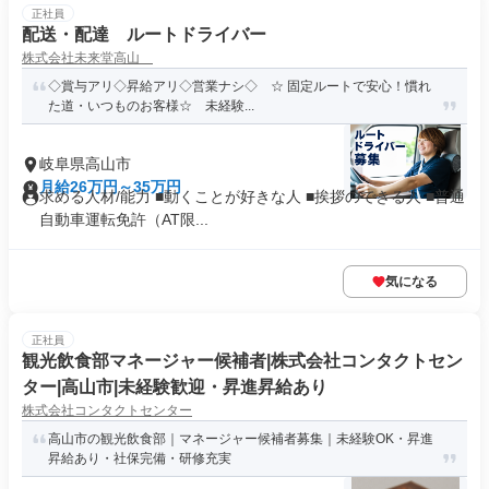
正社員
配送・配達 ルートドライバー
株式会社未来堂高山
◇賞与アリ◇昇給アリ◇営業ナシ◇ ☆ 固定ルートで安心！慣れ
た道・いつものお客様☆ 未経験...
岐阜県高山市
月給26万円～35万円
求める人材/能力 ■動くことが好きな人 ■挨拶のできる人 ■普通
自動車運転免許（AT限...
気になる
正社員
観光飲食部マネージャー候補者|株式会社コンタクトセン
ター|高山市|未経験歓迎・昇進昇給あり
株式会社コンタクトセンター
高山市の観光飲食部｜マネージャー候補者募集｜未経験OK・昇進
昇給あり・社保完備・研修充実