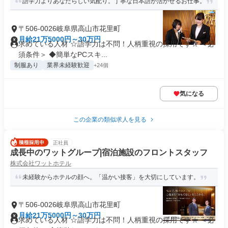
語学力よりあなたらしい気配り。丁寧な日本語が活かせるお仕事。
〒506-0026岐阜県高山市花里町
月給21万5000円～30万円
求めている人材 ☆語学力は不問！人柄重視の採用です☆ ＜必
須条件＞ ◆簡単なPCスキ...
制服あり
業界未経験歓迎
+24個
気になる
この企業の類似求人を見る
正社員
成長中のワットグループ|宿泊施設のフロントスタッフ
株式会社ワットホテル
未経験からホテルの顔へ。「温かい接客」を大切にしています。
〒506-0026岐阜県高山市花里町
月給21万5000円～30万円
求めている人材 ☆語学力は不問！人柄重視の採用です☆ ＜必