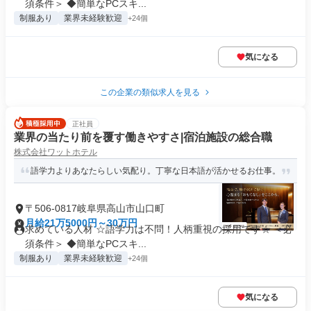
須条件＞ ◆簡単なPCスキ...
制服あり
業界未経験歓迎
+24個
気になる
この企業の類似求人を見る
正社員
業界の当たり前を覆す働きやすさ|宿泊施設の総合職
株式会社ワットホテル
語学力よりあなたらしい気配り。丁寧な日本語が活かせるお仕事。
〒506-0817岐阜県高山市山口町
月給21万5000円～30万円
求めている人材 ☆語学力は不問！人柄重視の採用です☆ ＜必
須条件＞ ◆簡単なPCスキ...
制服あり
業界未経験歓迎
+24個
気になる