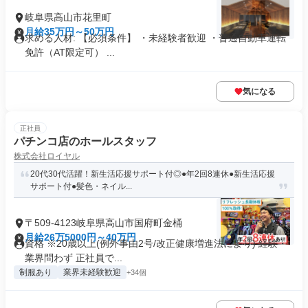
岐阜県高山市花里町
月給35万円～50万円
求める人材: 【必須条件】 ・未経験者歓迎 ・普通自動車運転
免許（AT限定可） ...
気になる
正社員
パチンコ店のホールスタッフ
株式会社ロイヤル
20代30代活躍！新生活応援サポート付◎●年2回8連休●新生活応援
サポート付●髪色・ネイル...
〒509-4123岐阜県高山市国府町金桶
月給26万5000円～40万円
資格 ※20歳以上(例外事由2号/改正健康増進法により) 経験・
業界問わず 正社員で...
制服あり
業界未経験歓迎
+34個