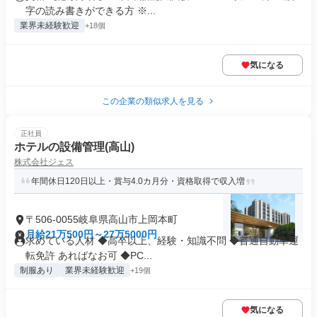
字の読み書きができる方 ※...
業界未経験歓迎
+18個
気になる
この企業の類似求人を見る
正社員
ホテルの設備管理(高山)
株式会社ジェス
年間休日120日以上・賞与4.0カ月分・資格取得で収入増
〒506-0055岐阜県高山市上岡本町
月給21万500円～27万5000円
求めている人材 ◆高卒以上、経験・知識不問 ◆普通自動車運
転免許 あればなお可 ◆PC...
制服あり
業界未経験歓迎
+19個
気になる