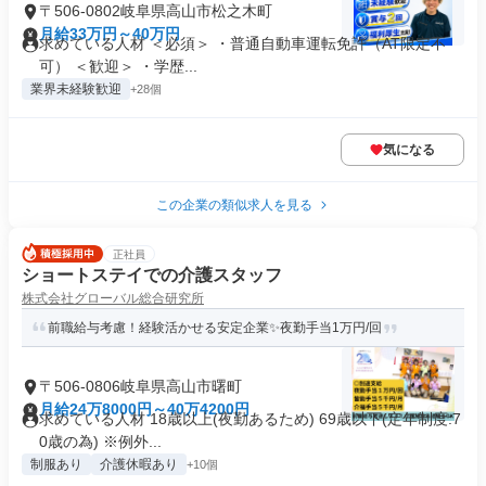
〒506-0802岐阜県高山市松之木町
月給33万円～40万円
求めている人材 ＜必須＞ ・普通自動車運転免許（AT限定不
可） ＜歓迎＞ ・学歴...
業界未経験歓迎
+28個
気になる
この企業の類似求人を見る
正社員
ショートステイでの介護スタッフ
株式会社グローバル総合研究所
前職給与考慮！経験活かせる安定企業✨️夜勤手当1万円/回
〒506-0806岐阜県高山市曙町
月給24万8000円～40万4200円
求めている人材 18歳以上(夜勤あるため) 69歳以下(定年制度:7
0歳の為) ※例外...
制服あり
介護休暇あり
+10個