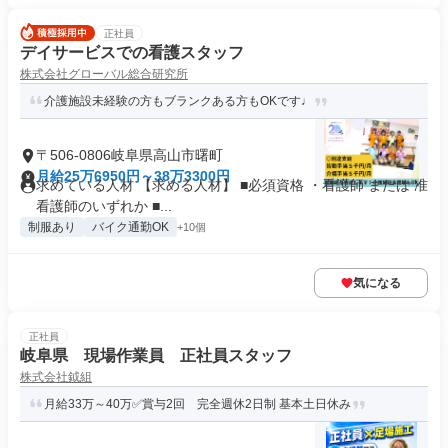
正社員
デイサービスでの看護スタッフ
株式会社グローバル総合研究所
介護施設未経験の方もブランクある方もOKです♩
〒506-0806岐阜県高山市曙町
月給25万6950円～38万3300円
求めている人材 【求める人材】 ■必須資格 ・看護師 または 准
看護師のいずれか ■...
制服あり
バイク通勤OK
+10個
気になる
正社員
岐阜県 現場作業員 正社員スタッフ
株式会社鉞組
月給33万～40万✅賞与2回 完全週休2日制 基本土日休み