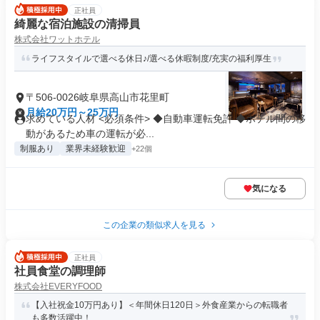
正社員
綺麗な宿泊施設の清掃員
株式会社ワットホテル
ライフスタイルで選べる休日♪/選べる休暇制度/充実の福利厚生
〒506-0026岐阜県高山市花里町
月給20万円～25万円
求めている人材 <必須条件> ◆自動車運転免許 ◆ホテル間の移
動があるため車の運転が必...
制服あり
業界未経験歓迎
+22個
気になる
この企業の類似求人を見る
正社員
社員食堂の調理師
株式会社EVERYFOOD
【入社祝金10万円あり】＜年間休日120日＞外食産業からの転職者
も多数活躍中！