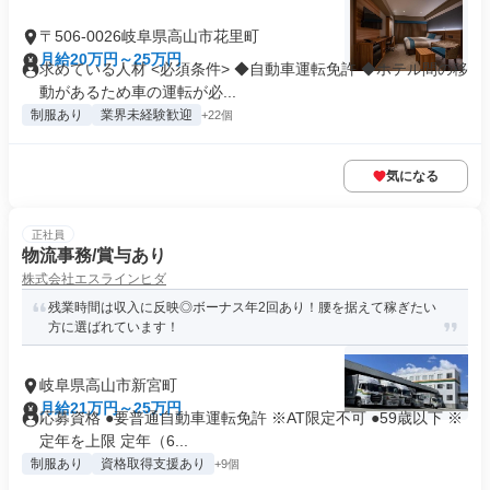
〒506-0026岐阜県高山市花里町
月給20万円～25万円
求めている人材 <必須条件> ◆自動車運転免許 ◆ホテル間の移
動があるため車の運転が必...
制服あり
業界未経験歓迎
+22個
気になる
正社員
物流事務/賞与あり
株式会社エスラインヒダ
残業時間は収入に反映◎ボーナス年2回あり！腰を据えて稼ぎたい
方に選ばれています！
岐阜県高山市新宮町
月給21万円～25万円
応募資格 ●要普通自動車運転免許 ※AT限定不可 ●59歳以下 ※
定年を上限 定年（6...
制服あり
資格取得支援あり
+9個