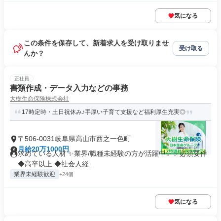
気になる
この条件を保存して、新着求人を受け取りませ
受け取る
んか？
正社員
書類作成・データ入力などの事務
大樹生命保険株式会社
17時定時・土日祝休み♪手厚い子育て支援など福利厚生充実◎
〒506-0031岐阜県高山市西之一色町
月給20万1000円
求めている人材 ✨業界/職種未経験の方が活躍中✨ ✅必須要件
◆高卒以上 ◆社会人経...
業界未経験歓迎
+24個
気になる