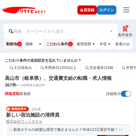
会員登録
ログイン
職種・キーワードから探す
条件保存
勤務地
職種
こだわり条件
雇用形態
年収
新着のみ
1
1
こだわり条件の追加設定を忘れていませんか？
土日祝休み
年間休日120日以上
完全週休2日制
学歴
高山市（岐阜県）、交通費支給の転職・求人情報
367
件
1
〜
100
件目を表示中
関連度順
新着順
詳細表示
正社員
新しい宿泊施設の清掃員
株式会社ワットホテル
新規ホテルの綺麗な環境で働きませんか？年休122日選択可能！