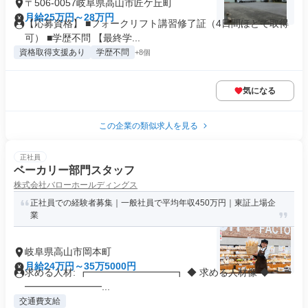
〒506-0057岐阜県高山市匠ケ丘町
月給25万円～28万円
【応募資格】 ■フォークリフト講習修了証（4日間ほどで取得
可） ■学歴不問 【最終学...
資格取得支援あり
学歴不問
+8個
気になる
この企業の類似求人を見る
正社員
ベーカリー部門スタッフ
株式会社バローホールディングス
正社員での経験者募集｜一般社員で平均年収450万円｜東証上場企
業
岐阜県高山市岡本町
月給24万円～35万5000円
求める人材: ┏━━━━━━━━━┓ ◆ 求める人材像 ◆ ┗━
━━━━━━━━...
交通費支給