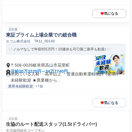
気になる
正社員
東証プライム上場企業での総合職
セコム株式会社 TK11_00140
ノルマなしで年収655万円！10連休も可◎第二新卒も歓迎♪
〒506-0026岐阜県高山市花里町
月給30万3220円～34万7740円
求めている人材 ・高卒以上 ・普通自動車運転免許（必須） ・
未経験歓迎 ★異業種から...
業界未経験歓迎
+7個
気になる
正社員
生協のルート配送スタッフ(1.5tドライバー)
生活協同組合コープぎふ