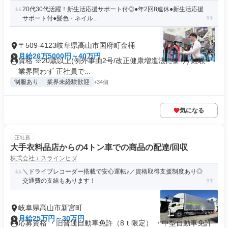
20代30代活躍！新生活応援サポート付◎●年2回8連休●新生活応援
サポート付●髪色・ネイル...
〒509-4123岐阜県高山市国府町金桶
月給26万5000円～40万円
資格 ※20歳以上(例外事由2号/改正健康増進法により) 経験・
業界問わず 正社員で...
制服あり
業界未経験歓迎
+34個
気になる
正社員
大手衣料品店からの4トン車での商品の配達/回収
株式会社エスラインヒダ
＼ドライブレコーダー搭載で安心運転♪／資格取得支援制度あり◎
交通費の支給もあります！
岐阜県高山市新宮町
月給25万円～30万円
応募資格 ・旧普通自動車免許（8ｔ限定） ・中型自動車免許