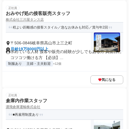
正社員
おみやげ処の接客販売スタッフ
株式会社三川屋タンス店
程よい距離感の接客スタイル／急なお休みも対応／賞与年2回
〒506-0846岐阜県高山市上三之町
月給19万8000円以上
求めている人材 接客や販売の経験が少しでもある方 真面目に
コツコツ働ける方 【必須】...
制服あり
主婦・主夫歓迎
+12個
気になる
正社員
倉庫内作業スタッフ
濃飛倉庫運輸株式会社
■再雇用制度あり