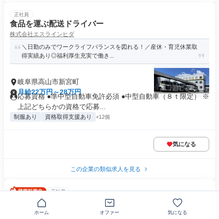
正社員
食品を運ぶ配送ドライバー
株式会社エスラインヒダ
＼日勤のみでワークライフバランスを図れる！／産休・育児休業取
得実績あり◎福利厚生充実で働き...
岐阜県高山市新宮町
月給22万円～28万円
応募資格 ●準中型自動車免許必須 ●中型自動車（８ｔ限定） ※
上記どちらかの資格で応募...
制服あり
資格取得支援あり
+12個
気になる
この企業の類似求人を見る
正社員
セールスドライバー
ヤマト運輸株式会社
ホーム
オファー
気になる