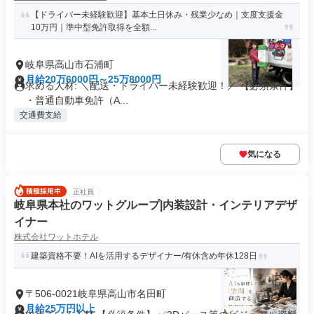
【ドライバー未経験歓迎】基本土日休み・残業少なめ｜支度支援金
10万円｜準中型免許取得を全額...
岐阜県高山市石浦町
月給20万6000円～25万8000円
求める人材: ＼配送・ドライバー未経験歓迎！／ 【必須条件】
・普通自動車免許（A...
交通費支給
気になる
正社員
岐阜県本社のワットグループ|内装設計・インテリアデザ
イナー
株式会社ワットホテル
建築資格不要！AIを活用するデザイナー/有休含め年休128日
〒506-0021岐阜県高山市名田町
月給25万円以上