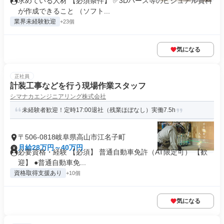
求めている人材 【必須条件】 ✅3Dパース等のビジュアル資料
が作成できること （ソフト...
業界未経験歓迎
+23個
気になる
正社員
計装工事などを行う現場作業スタッフ
シマナカエンジニアリング株式会社
未経験者歓迎！定時17:00退社（残業ほぼなし）実働7.5h
〒506-0818岐阜県高山市江名子町
月給28万円～40万円
必要資格・経験 【必須】 普通自動車免許（AT限定可） 【歓
迎】 ●普通自動車免...
資格取得支援あり
+10個
気になる