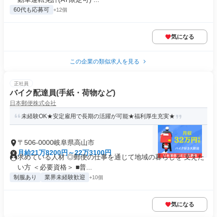
60代も応募可
+12個
気になる
この企業の類似求人を見る
正社員
バイク配達員(手紙・荷物など)
日本郵便株式会社
未経験OK★安定雇用で長期の活躍が可能★福利厚生充実★
〒506-0000岐阜県高山市
月給21万8200円～22万3100円
求めている人材 ◎郵便の仕事を通じて地域の暮らしを 支えた
い方 ＜必要資格＞ ■普...
制服あり
業界未経験歓迎
+10個
気になる