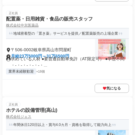
正社員
配置薬・日用雑貨・食品の販売スタッフ
株式会社中京医薬品
地域密着型の「置き薬」サービスを提供／配置薬販売の上場企業
〒506-0002岐阜県高山市問屋町
月給23万5000円～31万6500円
求めている人材 ●要普通自動車免許（AT限定可） ●学歴不問
・-・-・-・-・-・...
業界未経験歓迎
+18個
気になる
正社員
ホテルの設備管理(高山)
株式会社ジェス
年間休日120日以上・賞与4.0カ月・資格を取得して能力向上