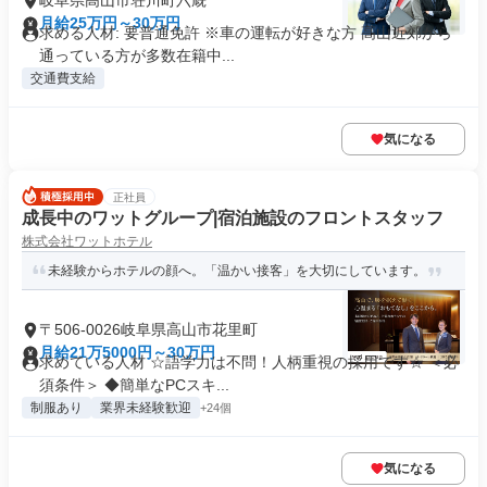
岐阜県高山市荘川町六厩
月給25万円～30万円
求める人材: 要普通免許 ※⾞の運転が好きな⽅ ⾼⼭近郊から
通っている⽅が多数在籍中...
交通費支給
気になる
正社員
成長中のワットグループ|宿泊施設のフロントスタッフ
株式会社ワットホテル
未経験からホテルの顔へ。「温かい接客」を大切にしています。
〒506-0026岐阜県高山市花里町
月給21万5000円～30万円
求めている人材 ☆語学力は不問！人柄重視の採用です☆ ＜必
須条件＞ ◆簡単なPCスキ...
制服あり
業界未経験歓迎
+24個
気になる