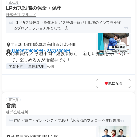
正社員
LPガス設備の保全・保守
株式会社 マルエイ
【LPガス経験者・液化石油ガス設備士歓迎】地域のインフラを守
るプロフェッショナルとして、安...
〒506-0818岐阜県高山市江名子町
月給29万4000円～38万8300円
応募資格 ／ 学歴不問・経験者歓迎！ 新しい知識を身につけ
て、楽しめる方が活躍中です！...
学歴不問
車通勤OK
+3個
気になる
正社員
営業
株式会社荘川
昇給・賞与・インセンティブあり︕お客様のフォローや運転業務