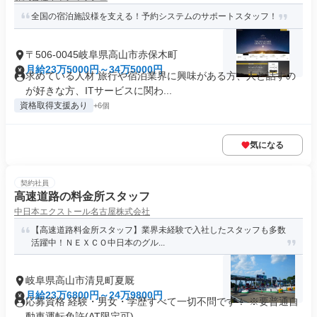
全国の宿泊施設様を支える！予約システムのサポートスタッフ！
〒506-0045岐阜県高山市赤保木町
月給23万5000円～34万5000円
求めている人材 旅行や宿泊業界に興味がある方、人と話すの
が好きな方、ITサービスに関わ...
資格取得支援あり
+6個
気になる
契約社員
高速道路の料金所スタッフ
中日本エクストール名古屋株式会社
【高速道路料金所スタッフ】業界未経験で入社したスタッフも多数
活躍中！ＮＥＸＣＯ中日本のグル...
岐阜県高山市清見町夏厩
月給23万6800円～24万9800円
応募資格 経験・男女・学歴すべて一切不問です！ ※要普通自
動車運転免許(AT限定可) ...