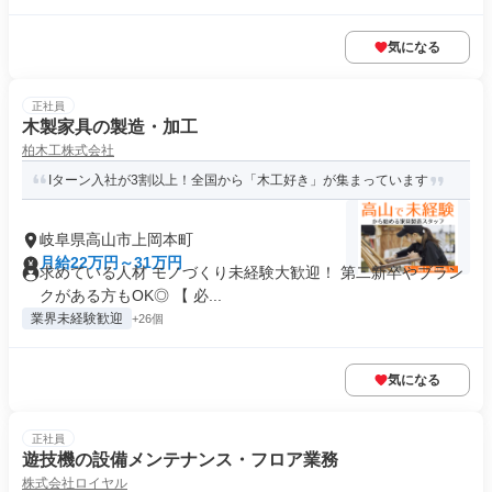
気になる
正社員
木製家具の製造・加工
柏木工株式会社
Iターン入社が3割以上！全国から「木工好き」が集まっています
岐阜県高山市上岡本町
月給22万円～31万円
求めている人材 モノづくり未経験大歓迎！ 第二新卒やブラン
クがある方もOK◎ 【 必...
業界未経験歓迎
+26個
気になる
正社員
遊技機の設備メンテナンス・フロア業務
株式会社ロイヤル