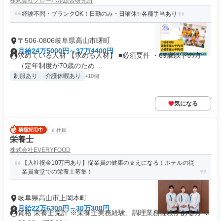
株式会社グローバル総合研究所
経験不問・ブランクOK！日勤のみ・日曜休✨️各種手当あり
〒506-0806岐阜県高山市曙町
月給24万5000円～37万4400円
求めている人材 【求める人材】 ■必須要件 ・69歳以下の方
（定年制度が70歳のため ...
制服あり
介護休暇あり
+10個
気になる
正社員
栄養士
株式会社EVERYFOOD
【入社祝金10万円あり】従業員の健康の支えになる！ホテルの従
業員食堂での栄養士募集！
岐阜県高山市上岡本町
月給22万6300円～30万300円
資格 栄養士免許 ※栄養士実務経験、調理業務経験がある方 ※