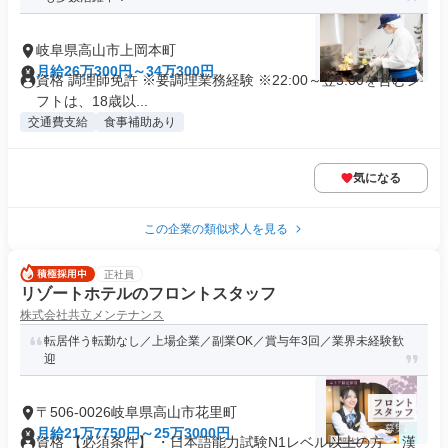
岐阜県高山市上岡本町
月給26万300円～34万300円
資格 調理師免許 ※要調理業務経験 ※22:00～翌5:00を含むシ
フトは、18歳以...
交通費支給
食事補助あり
気になる
この企業の類似求人を見る
正社員
リゾートホテルのフロントスタッフ
株式会社共立メンテナンス
転居伴う転勤なし／上場企業／副業OK／賞与年3回／業界未経験歓
迎
〒506-0026岐阜県高山市花里町
月給21万7750円～25万3000円
資格 【必須条件】 ・日本語能力試験N1レベル以上の方 ・漢