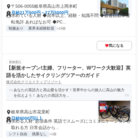
〒506-0055岐阜県高山市上岡本町
月給21万500円～27万5000円
求めている人材 ◆高卒以上、経験・知識不問 ◆普通自動車運
転免許 あればなお可 ◆PC...
制服あり
業界未経験歓迎
+19個
気になる
業務委託
【新規オープン!主婦、フリーター、Wワーク大歓迎】英
語を活かしたサイクリングツアーのガイド
株式会社クリエイティブリゾート
あなたの英語力と高山愛を活かす！世界中からの旅人に高山の魅力
を伝えよう！ あなたの英語力を...
岐阜県高山市花里町
日給8000円以上
求める人材: 必須条件 英語でスムーズにコミュニケーションが
取れる方 日常会話から...
シフト自由
残業なし
+1個