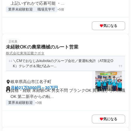
上記いずれかで応募可能 ・...
業界未経験歓迎
職場見学可
+5個
気になる
正社員
未経験OKの農業機械のルート営業
株式会社東海近畿クボタ
＼CMでおなじみkubotaのグループ会社／要運転免許（AT限定O
K）テレアポ＆飛び込み一...
岐阜県高山市江名子町
月給21万5000円～30万円
資格・経験 未経験OK 男女不問 ブランクOK 異業種からの転職
OK 第二新卒からの転...
業界未経験歓迎
+3個
気になる