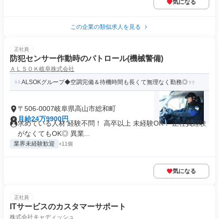
気になる
この企業の類似求人を見る
正社員
防犯センサー作動時のパトロール(機械警備)
ＡＬＳＯＫ岐阜株式会社
ALSOKグループ◆空調完備＆待機時間も長くて無理なく勤務◎
〒506-0007岐阜県高山市総和町
月給24万9900円
求めている人材 経験不問！ 高卒以上 未経験OK！ 正社員経験
がなくてもOK◎ 異業...
業界未経験歓迎
+11個
気になる
正社員
ITサービスのカスタマーサポート
株式会社キャディッシュ