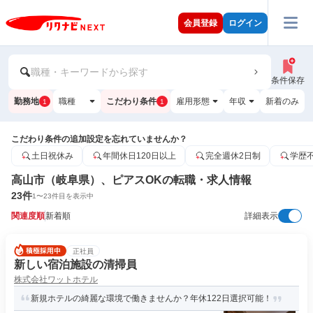
会員登録
ログイン
職種・キーワードから探す
条件保存
勤務地
職種
こだわり条件
雇用形態
年収
新着のみ
1
1
こだわり条件の追加設定を忘れていませんか？
土日祝休み
年間休日120日以上
完全週休2日制
学歴
高山市（岐阜県）、ピアスOKの転職・求人情報
23
件
1
〜
23
件目を表示中
関連度順
新着順
詳細表示
正社員
新しい宿泊施設の清掃員
株式会社ワットホテル
新規ホテルの綺麗な環境で働きませんか？年休122日選択可能！