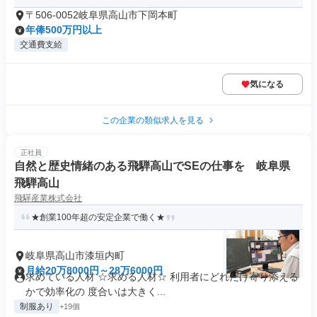
〒506-0052岐阜県高山市下岡本町
年俸500万円以上
交通費支給
気になる
この企業の類似求人を見る
正社員
自然と歴史情緒のある飛騨高山でSEの仕事を 岐阜県
飛騨高山
飛驒産業株式会社
★創業100年超の安定企業で働く★
岐阜県高山市漆垣内町
月給20万8000円～28万6000円
求めている人材 ☆求める人材☆ 利用者にどれだけ寄り添える
かで効率化の 度合いは大きく...
制服あり
+19個