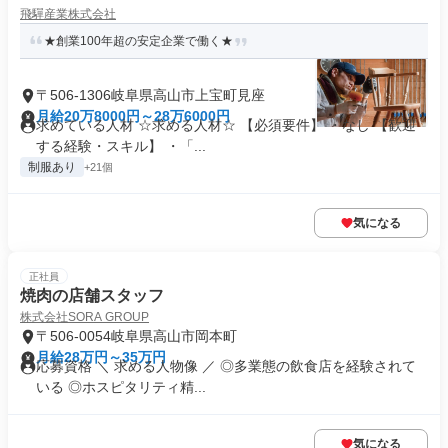
飛驒産業株式会社
★創業100年超の安定企業で働く★
〒506-1306岐阜県高山市上宝町見座
月給20万8000円～28万6000円
求めている人材 ☆求める人材☆ 【必須要件】 ・なし 【歓迎
する経験・スキル】 ・「...
制服あり
+21個
気になる
正社員
焼肉の店舗スタッフ
株式会社SORA GROUP
〒506-0054岐阜県高山市岡本町
月給28万円～35万円
応募資格 ＼ 求める人物像 ／ ◎多業態の飲食店を経験されて
いる ◎ホスピタリティ精...
気になる