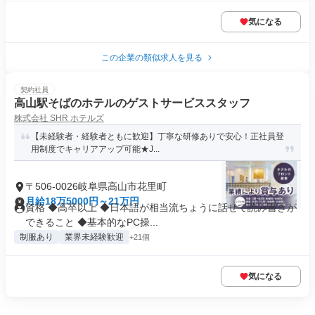
気になる
この企業の類似求人を見る
契約社員
高山駅そばのホテルのゲストサービススタッフ
株式会社 SHR ホテルズ
【未経験者・経験者ともに歓迎】丁寧な研修ありで安心！正社員登
用制度でキャリアアップ可能★J...
〒506-0026岐阜県高山市花里町
月給18万5000円～21万円
資格 ◆高卒以上 ◆日本語が相当流ちょうに話せて読み書きが
できること ◆基本的なPC操...
制服あり
業界未経験歓迎
+21個
気になる