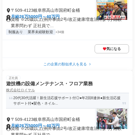
〒509-4123岐阜県高山市国府町金桶
月給26万5000円～40万円
資格 ※20歳以上(例外事由2号/改正健康増進法により) 経験・
業界問わず 正社員で...
制服あり
業界未経験歓迎
+34個
気になる
この企業の類似求人を見る
正社員
遊技機の設備メンテナンス・フロア業務
株式会社ロイヤル
20代30代活躍！新生活応援サポート付◎●年2回8連休●新生活応援
サポート付●髪色・ネイル...
〒509-4123岐阜県高山市国府町金桶
月給26万5000円～40万円
資格 ※20歳以上(例外事由2号/改正健康増進法により) 経験・
業界問わず 正社員で...