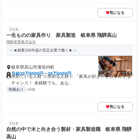
気になる
正社員
一生ものの家具作り 家具製造 岐阜県 飛騨高山
飛驒産業株式会社
★創業100年超の安定企業で働く★
岐阜県高山市漆垣内町
月給20万8000円～28万6000円
求めている人材 ☆求める人材☆ 「家具が好き」を仕事にする
チャンス！ 未経験でも、あな...
制服あり
+26個
気になる
正社員
自然の中で木と向き合う製材・家具製造職 岐阜県 飛騨
高山