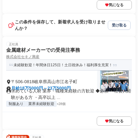
気になる
この条件を保存して、新着求人を受け取りませ
受け取る
んか？
正社員
金属建材メーカーでの受発注事務
株式会社セキノ興産
未経験歓迎！年間休日125日！土日祝休み！福利厚生充実！
〒506-0818岐阜県高山市江名子町
月給18万5000円～23万5000円
求めている人材 業界・職種未経験の方歓迎 ◆必須 ・社会人経
験がある方 ・高卒以上 ...
制服あり
業界未経験歓迎
+28個
気になる
正社員