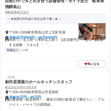
自然の中で木と向き合う設備管理・ボイラ技士 岐阜県
飛騨高山
飛驒産業株式会社
★創業100年超の安定企業で働く★
〒506-1306岐阜県高山市上宝町見座
月給20万8000円～28万6000円
求めている人材 ☆求める人材☆ 【必須要件】 ・なし 【歓迎
する経験・スキル】 ・「...
制服あり
+21個
気になる
正社員
創作居酒屋のホールキッチンスタッフ
株式会社SORA GROUP
〒506-0026岐阜県高山市花里町
月給25万円～35万円
応募資格 ~歓迎条件~ ・週休2日制の飲食店で働きたい ・アル
バイト・パートでの調理経...