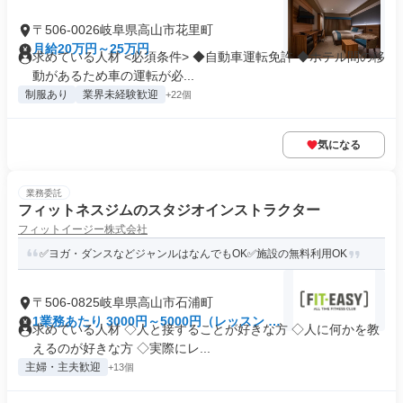
〒506-0026岐阜県高山市花里町
月給20万円～25万円
求めている人材 <必須条件> ◆自動車運転免許 ◆ホテル間の移
動があるため車の運転が必...
制服あり
業界未経験歓迎
+22個
気になる
業務委託
フィットネスジムのスタジオインストラクター
フィットイージー株式会社
✅ヨガ・ダンスなどジャンルはなんでもOK✅施設の無料利用OK
〒506-0825岐阜県高山市石浦町
1業務あたり 3000円～5000円（レッスン 60
求めている人材 ◇人と接することが好きな方 ◇人に何かを教
分）
えるのが好きな方 ◇実際にレ...
主婦・主夫歓迎
+13個