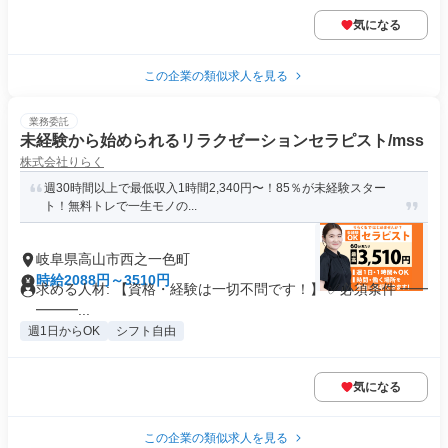
気になる
この企業の類似求人を見る
業務委託
未経験から始められるリラクゼーションセラピスト/mss
株式会社りらく
週30時間以上で最低収入1時間2,340円〜！85％が未経験スター
ト！無料トレで一生モノの...
岐阜県高山市西之一色町
時給2088円～3510円
求める人材: 【資格・経験は一切不問です！】 ✅必須条件 ━━
━━━...
週1日からOK
シフト自由
気になる
この企業の類似求人を見る