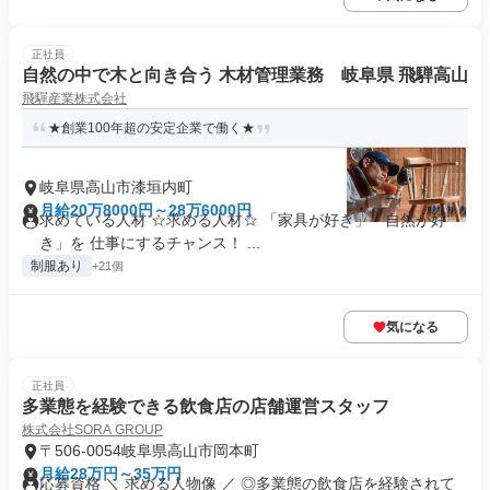
正社員
自然の中で木と向き合う 木材管理業務 岐阜県 飛騨高山
飛驒産業株式会社
★創業100年超の安定企業で働く★
岐阜県高山市漆垣内町
月給20万8000円～28万6000円
求めている人材 ☆求める人材☆ 「家具が好き」「自然が好
き」を 仕事にするチャンス！ ...
制服あり
+21個
気になる
正社員
多業態を経験できる飲食店の店舗運営スタッフ
株式会社SORA GROUP
〒506-0054岐阜県高山市岡本町
月給28万円～35万円
応募資格 ＼ 求める人物像 ／ ◎多業態の飲食店を経験されて