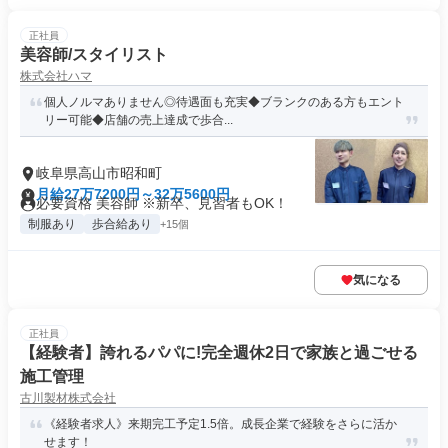
正社員
美容師/スタイリスト
株式会社ハマ
個人ノルマありません◎待遇面も充実◆ブランクのある方もエント
リー可能◆店舗の売上達成で歩合...
岐阜県高山市昭和町
月給27万7200円～32万5600円
必要資格 美容師 ※新卒、見習者もOK！
制服あり
歩合給あり
+15個
気になる
正社員
【経験者】誇れるパパに!完全週休2日で家族と過ごせる
施工管理
古川製材株式会社
《経験者求人》来期完工予定1.5倍。成長企業で経験をさらに活か
せます！