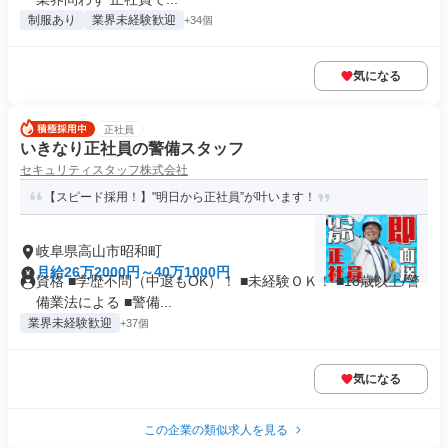
制服あり
業界未経験歓迎
+34個
気になる
正社員
いきなり正社員の警備スタッフ
セキュリティスタッフ株式会社
【スピード採用！】"明日から正社員”が叶います！
岐阜県高山市昭和町
月給26万2000円～40万1000円
資格 ■学歴不問（中退もOK）！ ■未経験ＯＫ！ ■18歳以上/警
備業法による ■警備...
業界未経験歓迎
+37個
気になる
この企業の類似求人を見る