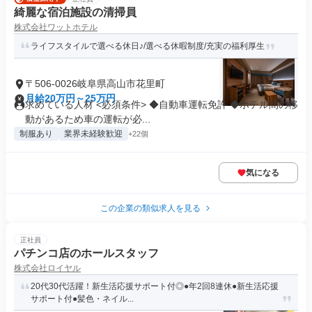
綺麗な宿泊施設の清掃員
株式会社ワットホテル
ライフスタイルで選べる休日♪/選べる休暇制度/充実の福利厚生
〒506-0026岐阜県高山市花里町
月給20万円～25万円
求めている人材 <必須条件> ◆自動車運転免許 ◆ホテル間の移
動があるため車の運転が必...
制服あり
業界未経験歓迎
+22個
気になる
この企業の類似求人を見る
正社員
パチンコ店のホールスタッフ
株式会社ロイヤル
20代30代活躍！新生活応援サポート付◎●年2回8連休●新生活応援
サポート付●髪色・ネイル...