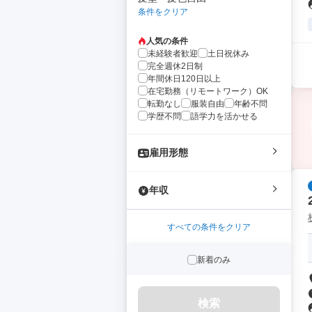
条件をクリア
人気の条件
未経験者歓迎
土日祝休み
完全週休2日制
年間休日120日以上
在宅勤務（リモートワーク）OK
転勤なし
服装自由
年齢不問
学歴不問
語学力を活かせる
雇用形態
年収
すべての条件をクリア
新着のみ
検索