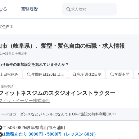
なる
閲覧履歴
求人検索
髪色自由
山市（岐阜県）、髪型・髪色自由の転職・求人情報
1
〜
33
件目を表示中
わり条件の追加設定を忘れていませんか？
土日祝休み
年間休日120日以上
完全週休2日制
学歴不問
業務委託
フィットネスジムのスタジオインストラクター
フィットイージー株式会社
✅ヨガ・ダンスなどジャンルはなんでもOK✅施設の無料利用OK
〒506-0825岐阜県高山市石浦町
1業務あたり 3000円～5000円（レッスン 60分）