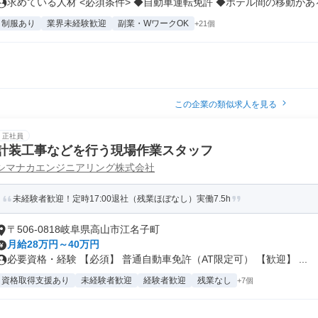
求めている人材 <必須条件> ◆自動車運転免許 ◆ホテル間の移動がある.
制服あり
業界未経験歓迎
副業・WワークOK
+21個
この企業の類似求人を見る
正社員
計装工事などを行う現場作業スタッフ
シマナカエンジニアリング株式会社
未経験者歓迎！定時17:00退社（残業ほぼなし）実働7.5h
〒506-0818岐阜県高山市江名子町
月給28万円～40万円
必要資格・経験 【必須】 普通自動車免許（AT限定可） 【歓迎】 ...
資格取得支援あり
未経験者歓迎
経験者歓迎
残業なし
+7個