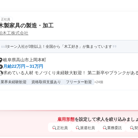
正社員
木製家具の製造・加工
柏木工株式会社
Iターン入社が3割以上！全国から「木工好き」が集まっています
岐阜県高山市上岡本町
月給22万円～31万円
求めている人材 モノづくり未経験大歓迎！ 第二新卒やブランクがある方
業界未経験歓迎
資格取得支援あり
フリーター歓迎
+24個
雇用形態
を設定して求人を絞り込みまし
正社員
派遣社員
業務委託
契