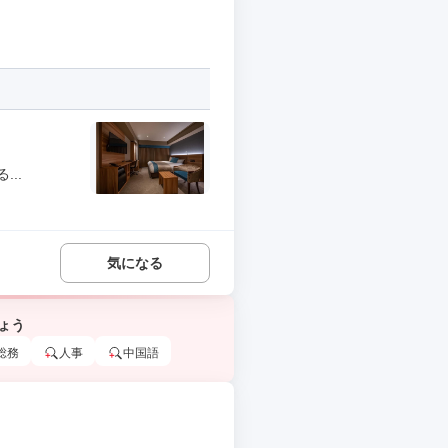
..
気になる
ょう
総務
人事
中国語