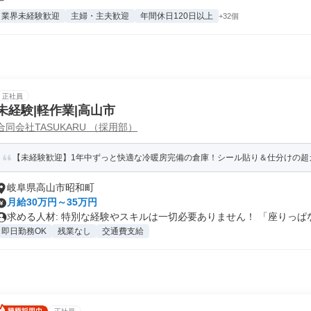
業界未経験歓迎
主婦・主夫歓迎
年間休日120日以上
+32個
正社員
未経験|軽作業|高山市
合同会社TASUKARU （採用部）
【未経験歓迎】1年中ずっと快適な冷暖房完備の倉庫！シール貼り＆仕分けの超
岐阜県高山市昭和町
月給30万円～35万円
求める人材: 特別な経験やスキルは一切必要ありません！ 「座りっぱな.
即日勤務OK
残業なし
交通費支給