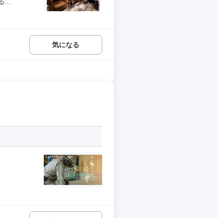
..
気になる