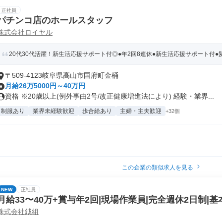
正社員
パチンコ店のホールスタッフ
株式会社ロイヤル
20代30代活躍！新生活応援サポート付◎●年2回8連休●新生活応援サポート付
〒509-4123岐阜県高山市国府町金桶
月給26万5000円～40万円
資格 ※20歳以上(例外事由2号/改正健康増進法により) 経験・業界...
制服あり
業界未経験歓迎
歩合給あり
主婦・主夫歓迎
+32個
この企業の類似求人を見る
NEW
正社員
月給33〜40万+賞与年2回|現場作業員|完全週休2日制|
株式会社鉞組