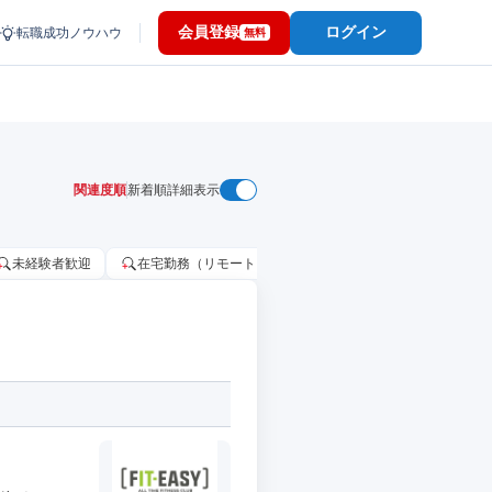
会員登録
ログイン
転職成功ノウハウ
無料
関連度順
新着順
詳細表示
未経験者歓迎
在宅勤務（リモートワーク）OK
家賃補助・住宅手当