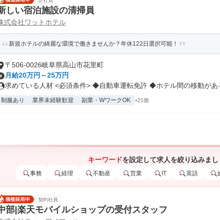
正社員
新しい宿泊施設の清掃員
株式会社ワットホテル
新規ホテルの綺麗な環境で働きませんか？年休122日選択可能！
〒506-0026岐阜県高山市花里町
月給20万円～25万円
求めている人材 <必須条件> ◆自動車運転免許 ◆ホテル間の移動がある.
制服あり
業界未経験歓迎
副業・WワークOK
+21個
キーワード
を設定して求人を絞り込みまし
事務
経理
不動産
営業
IT
英語
契約社員
中部|楽天モバイルショップの受付スタッフ