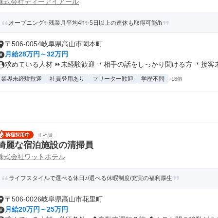
株式会社ティーアイアール
オープニング✨残業月平均4h✨5日以上の連休も取得可能/h
〒506-0054岐阜県高山市岡本町
月給28万円～32万円
求めている人材 ⏩未経験歓迎 ＊相手の話をしっかり聞ける方 ＊接客未経
業界未経験歓迎
社員登用あり
フリーター歓迎
学歴不問
+18個
正社員
綺麗な宿泊施設の清掃員
株式会社ワットホテル
ライフスタイルで選べる休日♪/選べる休暇制度/充実の福利厚生
〒506-0026岐阜県高山市花里町
月給20万円～25万円