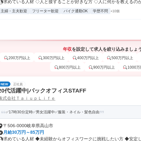
求めている人材 ◇人と接することが好きな方 ◇人に何かを教えるのが好
主婦・主夫歓迎
フリーター歓迎
バイク通勤OK
学歴不問
+10個
年収
を設定して求人を絞り込みましょ
200万円以上
300万円以上
400万円以上
500万円以上
800万円以上
900万円以上
1000
NEW
正社員
20代活躍中|バックオフィスSTAFF
株式会社ＴａｉｕｐＬｉｆｅ
✅17時30分定時✅男女活躍中✅服装・ネイル・髪色自由
〒506-0000岐阜県高山市
月給30万円～85万円
求めている人材 ◆未経験からオフィスワークに挑戦したい方 ◆安定した