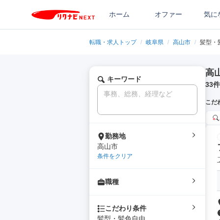
ホーム
オファー
気に
転職・求人トップ
/
岐阜県
/
高山市
/
髪型・
高
キーワード
33
件
こだ
勤務地
高山市
条件をクリア
職種
こだわり条件
髪型・髪色自由