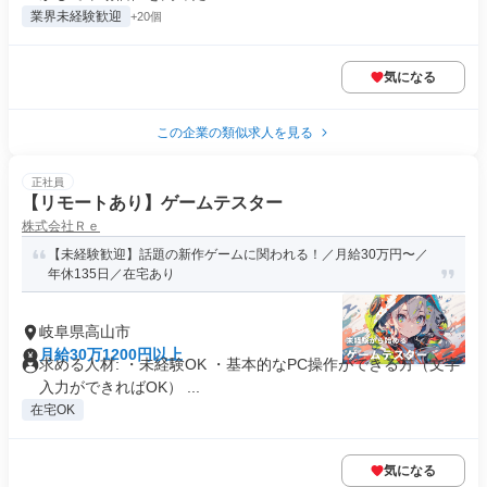
業界未経験歓迎
+20個
気になる
この企業の類似求人を見る
正社員
【リモートあり】ゲームテスター
株式会社Ｒｅ
【未経験歓迎】話題の新作ゲームに関われる！／月給30万円〜／
年休135日／在宅あり
岐阜県高山市
月給30万1200円以上
求める人材: ・未経験OK ・基本的なPC操作ができる方（文字
入力ができればOK） ...
在宅OK
気になる