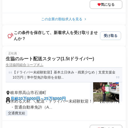
気になる
この企業の類似求人を見る
この条件を保存して、新着求人を受け取りませ
受け取る
んか？
正社員
生協のルート配送スタッフ(1.5tドライバー)
生活協同組合コープぎふ
【ドライバー未経験歓迎】基本土日休み・残業少なめ｜支度支援金
10万円｜準中型免許取得を全額...
岐阜県高山市石浦町
月給20万6000円～25万8000円
求める人材: ＼配送・ドライバー未経験歓迎！／ 【必須条件】
・普通自動車免許（A...
交通費支給