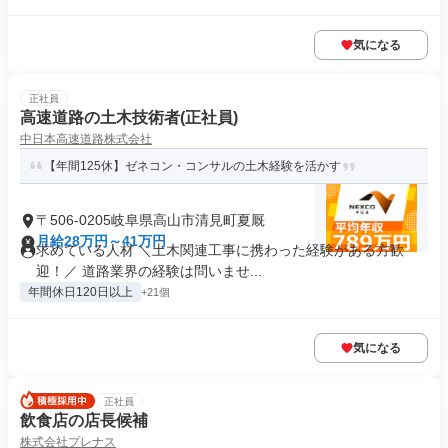
気になる
正社員
高速道路の土木技術者(正社員)
中日本高速道路株式会社
【年間125休】ゼネコン・コンサルの土木経験を活かす
〒506-0205岐阜県高山市清見町夏厩
月給28万円～41万円
求めている人材 ＼土木関連工事に携わった経験がある方歓
迎！／ 道路業界の経験は問いませ...
年間休日120日以上
+21個
気になる
正社員
飲食店の店長候補
株式会社プレナス