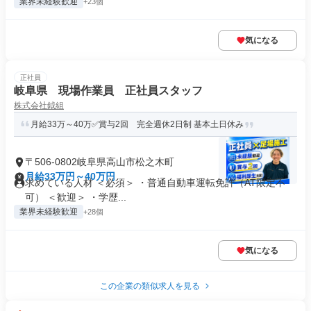
業界未経験歓迎
+23個
気になる
正社員
岐阜県 現場作業員 正社員スタッフ
株式会社鉞組
月給33万～40万✅賞与2回 完全週休2日制 基本土日休み
〒506-0802岐阜県高山市松之木町
月給33万円～40万円
求めている人材 ＜必須＞ ・普通自動車運転免許（AT限定不
可） ＜歓迎＞ ・学歴...
業界未経験歓迎
+28個
気になる
この企業の類似求人を見る