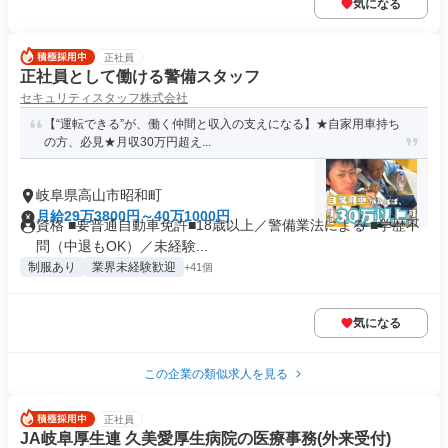
気になる
正社員
正社員として働ける警備スタッフ
セキュリティスタッフ株式会社
【“運転できる”が、働く仲間と収入の支えになる】★自家用車持ち
の方、必見★月収30万円超え...
岐阜県高山市昭和町
月給29万3800円～40万1000円
資格 ■要普通自動車免許■18歳以上／警備業法による ■学歴不
問（中退もOK）／未経験...
制服あり
業界未経験歓迎
+41個
気になる
この企業の類似求人を見る
正社員
JA岐阜厚生連 久美愛厚生病院の医療事務(外来受付)