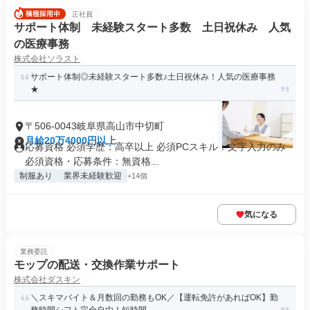
正社員
サポート体制 未経験スタート多数 土日祝休み 人気
の医療事務
株式会社ソラスト
サポート体制◎未経験スタート多数♪土日祝休み！人気の医療事務
★
〒506-0043岐阜県高山市中切町
月給20万4000円以上
応募資格 必須学歴：高卒以上 必須PCスキル：文字入力のみ
必須資格・応募条件：無資格...
制服あり
業界未経験歓迎
+14個
気になる
業務委託
モップの配送・交換作業サポート
株式会社ダスキン
＼スキマバイト＆月数回の勤務もOK／【運転免許があればOK】勤