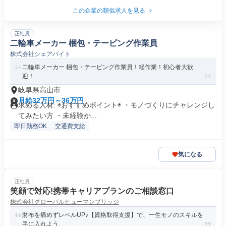
この企業の類似求人を見る
正社員
二輪車メーカー 梱包・テーピング作業員
株式会社シェアバイト
二輪車メーカー 梱包・テーピング作業員！軽作業！初心者大歓
迎！
岐阜県高山市
月給32万円～36万円
求める人材: ◉おすすめポイント◉ ・モノづくりにチャレンジし
てみたい方 ・未経験か...
即日勤務OK
交通費支給
気になる
正社員
笑顔で対応!携帯キャリアプランのご相談窓口
株式会社グローバルヒューマンブリッジ
財布を痛めずレベルUP♪【資格取得支援】で、一生モノのスキルを
手に入れよう