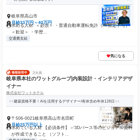
岐阜県高山市
月給33万円～40万円
求める人材: ＜必須＞ ・普通自動車運転免許（AT限定不可）
＜歓迎＞ ・学歴...
交通費支給
気になる
正社員
岐阜県本社のワットグループ|内装設計・インテリアデザ
イナー
株式会社ワットホテル
建築資格不要！AIを活用するデザイナー/有休含め年休128日
〒506-0021岐阜県高山市名田町
月給25万円以上
求めている人材 【必須条件】 ✅3Dパース等のビジュアル資料
が作成できること （ソフト...