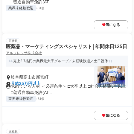
□普通自動車免許(AT...
業界未経験歓迎
+31個
気になる
正社員
医薬品・マーケティングスペシャリスト│年間休日125日
アルフレッサ株式会社
売上2.7兆円の業界最大手グループ／未経験歓迎／土日祝休
岐阜県高山市新宮町
月給25万円以上
求めている人材 ＜必須条件＞ □大卒以上 □社会人経験3年以上
□普通自動車免許(AT...
業界未経験歓迎
+31個
気になる
正社員