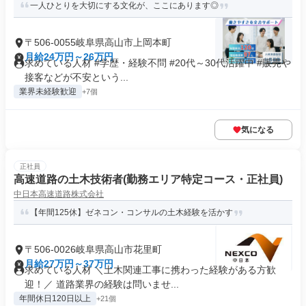
一人ひとりを大切にする文化が、ここにあります◎
〒506-0055岐阜県高山市上岡本町
月給24万円～26万円
求めている人材 #学歴・経験不問 #20代～30代活躍中 #販売や
接客などが不安という...
業界未経験歓迎
+7個
気になる
正社員
高速道路の土木技術者(勤務エリア特定コース・正社員)
中日本高速道路株式会社
【年間125休】ゼネコン・コンサルの土木経験を活かす
〒506-0026岐阜県高山市花里町
月給27万円～37万円
求めている人材 ＼土木関連工事に携わった経験がある方歓
迎！／ 道路業界の経験は問いませ...
年間休日120日以上
+21個