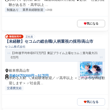
験がある方 ・高卒以上 ...
制服あり
業界未経験歓迎
+28個
気になる
正社員
【未経験】セコムの総合職/人柄重視の採用/高山市
セコム株式会社
【3年後平均年収672万円】東証プライム上場セコム｜賞与最大21
0万円
岐阜県高山市
月給24万5300円～51万円
求める人材: ＼未経験者歓迎／ ✅高卒以上 ＜このような方は歓
迎します＞ ✅社会貢...
交通費支給
気になる