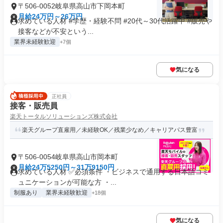
〒506-0052岐阜県高山市下岡本町
月給24万円～26万円
求めている人材 #学歴・経験不問 #20代～30代活躍中 #販売や
接客などが不安という...
業界未経験歓迎
+7個
気になる
正社員
接客・販売員
楽天トータルソリューションズ株式会社
楽天グループ直雇用／未経験OK／残業少なめ／キャリアパス豊富
〒506-0054岐阜県高山市岡本町
月給24万5250円～31万9150円
求めている人材 ✅必須条件 ・ビジネスで通用する日本語コミ
ュニケーションが可能な方 ・...
制服あり
業界未経験歓迎
+18個
気になる