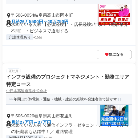
〒506-0054岐阜県高山市岡本町
月給26万5500円～40万750円
求めている人材 【必須経験】 ・店長経験3年以上（経験業界
不問） ・ビジネスで通用する...
介護休暇あり
+15個
気になる
正社員
インフラ設備のプロジェクトマネジメント・勤務エリア
特定コース
中日本高速道路株式会社
年間125休/電気・通信・機械・建築の経験を発注者側で活かす
〒506-0026岐阜県高山市花里町
月給27万円～37万円
求めている人材 ＼通信インフラ・ゼネコン・メーカー等から
の転職者も活躍中！／ 道路管理...