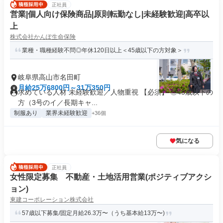
正社員
営業|個人向け保険商品|原則転勤なし|未経験歓迎|高卒以
上
株式会社かんぽ生命保険
業種・職種経験不問◎年休120日以上＜45歳以下の方対象＞
岐阜県高山市名田町
月給25万6800円～31万350円
求めている人材 未経験歓迎／人物重視 【必須】 ◎45歳以下の
方（3号のイ／長期キャ...
制服あり
業界未経験歓迎
+36個
気になる
正社員
女性限定募集 不動産・土地活用営業(ポジティブアクシ
ョン)
東建コーポレーション株式会社
57歳以下募集/固定月給26.3万〜（うち基本給13万〜)