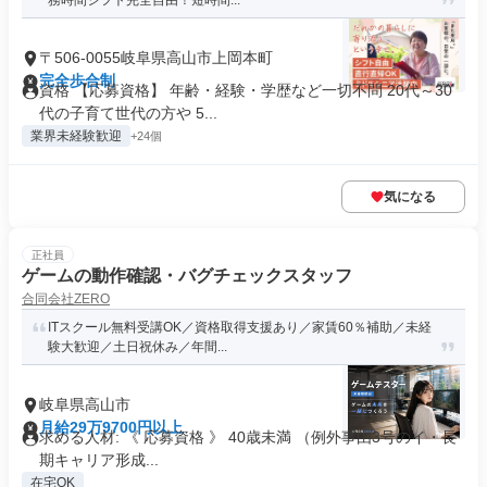
務時間シフト完全自由！短時間...
〒506-0055岐阜県高山市上岡本町
完全歩合制
資格 【応募資格】 年齢・経験・学歴など一切不問 20代～30
代の子育て世代の方や 5...
業界未経験歓迎
+24個
気になる
正社員
ゲームの動作確認・バグチェックスタッフ
合同会社ZERO
ITスクール無料受講OK／資格取得支援あり／家賃60％補助／未経
験大歓迎／土日祝休み／年間...
岐阜県高山市
月給29万9700円以上
求める人材: 《 応募資格 》 40歳未満 （例外事由3号のイ・長
期キャリア形成...
在宅OK