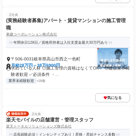
正社員
(実務経験者募集)アパート・賃貸マンションの施工管理
職
東建コーポレーション株式会社
年間休日128日／資格所持者は入社支度金最大30万円あり
〒506-0031岐阜県高山市西之一色町
月給28万円～38万6900円
求めている人材 ◎施工管理の資格はなくてOK！ ◎建築業界経
験者歓迎 ✅必須条件 ・...
業界未経験歓迎
+18個
気になる
正社員
楽天モバイルの店舗運営・管理スタッフ
楽天トータルソリューションズ株式会社
店長経験必須｜インセンティブあり｜昇格・昇給チャンス多数