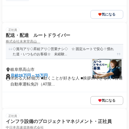
気になる
正社員
配送・配達 ルートドライバー
株式会社未来堂高山
◇賞与アリ◇昇給アリ◇営業ナシ◇ ☆ 固定ルートで安心！慣れ
た道・いつものお客様☆ 未経験...
岐阜県高山市
月給26万円～35万円
求める人材/能力 ■動くことが好きな人 ■挨拶のできる人 ■普通
自動車運転免許（AT限...
気になる
正社員
インフラ設備のプロジェクトマネジメント・正社員
中日本高速道路株式会社