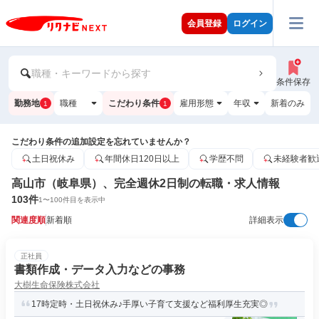
会員登録
ログイン
職種・キーワードから探す
条件保存
勤務地
職種
こだわり条件
雇用形態
年収
新着のみ
1
1
こだわり条件の追加設定を忘れていませんか？
土日祝休み
年間休日120日以上
学歴不問
未経験者歓
高山市（岐阜県）、完全週休2日制の転職・求人情報
103
件
1
〜
100
件目を表示中
関連度順
新着順
詳細表示
正社員
書類作成・データ入力などの事務
大樹生命保険株式会社
17時定時・土日祝休み♪手厚い子育て支援など福利厚生充実◎