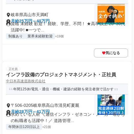
岐阜県高山市天満町
月給25万円～40万円
資格 未経験 歓迎！ 経験、学歴、不問！ ★高卒以上 20~30代
活躍中! ■一つで...
制服あり
業界未経験歓迎
+19個
気になる
正社員
インフラ設備のプロジェクトマネジメント・正社員
中日本高速道路株式会社
年間125休/電気・通信・機械・建築の経験を発注者側で活かす
〒506-0205岐阜県高山市清見町夏厩
月給28万円～41万円
求めている人材 ＼通信インフラ・ゼネコン・メーカー等から
の転職者も活躍中！／ 道路管理...
年間休日120日以上
+21個