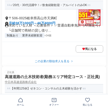
✅20代・30代活躍中！✅飲食経験歓迎・アルバイトのみOK
〒506-0025岐阜県高山市天満町
月給38万1000円～46万4000円
求めている人材 ＜応募条件＞ ✅普通自動車免許（AT限定可）
└店舗間で商材の貸し借り...
制服あり
業界未経験歓迎
+34個
気になる
この企業の類似求人を見る
正社員
高速道路の土木技術者(勤務エリア特定コース・正社員)
中日本高速道路株式会社
【年間125休】ゼネコン・コンサルの土木経験を活かす
〒506-0205岐阜県高山市清見町夏厩
ホーム
オファー
気になる
月給27万円～37万円