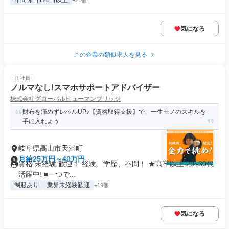
年間休日120日以上
+21個
気になる
この企業の類似求人を見る
正社員
ノルマなし!スマホサポートアドバイザー
株式会社グローバルヒューマンブリッジ
財布を痛めずレベルUP♪【資格取得支援】で、一生モノのスキルを
手に入れよう
岐阜県高山市天満町
月給25万円～40万円
資格 未経験 歓迎！ 経験、学歴、不問！ ★高卒以上 20~30代
活躍中! ■一つで...
制服あり
業界未経験歓迎
+19個
気になる