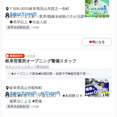
〒506-0031岐阜県高山市西之一色町
月給20万1000円
求めている人材 ✨業界/職種未経験の方が活躍中✨ ✅必須要件
◆高卒以上 ◆社会人経...
業界未経験歓迎
+24個
気になる
正社員
岐阜営業所オープニング警備スタッフ
セキュリティスタッフ株式会社
■オープニング募集■転職回数・経験不問■履歴書不要
岐阜県高山市昭和町
月給26万2000円～40万1000円
資格 ■学歴不問（中退もOK）！ ■未経験ＯＫ！ ■18歳以上/警
備業法による ■警備...
業界未経験歓迎
+30個