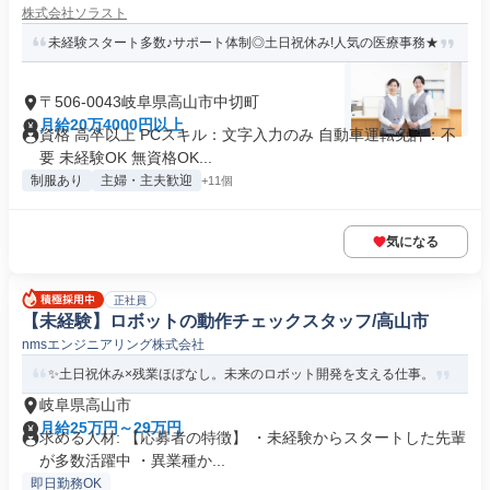
株式会社ソラスト
未経験スタート多数♪サポート体制◎土日祝休み!人気の医療事務★
〒506-0043岐阜県高山市中切町
月給20万4000円以上
資格 高卒以上 PCスキル：文字入力のみ 自動車運転免許：不
要 未経験OK 無資格OK...
制服あり
主婦・主夫歓迎
+11個
気になる
正社員
【未経験】ロボットの動作チェックスタッフ/高山市
nmsエンジニアリング株式会社
✨土日祝休み×残業ほぼなし。未来のロボット開発を支える仕事。
岐阜県高山市
月給25万円～29万円
求める人材: 【応募者の特徴】 ・未経験からスタートした先輩
が多数活躍中 ・異業種か...
即日勤務OK