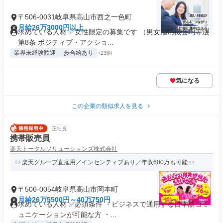
〒506-0031岐阜県高山市西之一色町
月給26万3000円以上
求めている人材 ✅女性限定の募集です （男女雇用機会均等法
第8条 ポジティブ・アクショ...
業界未経験歓迎
歩合給あり
+23個
気になる
この企業の類似求人を見る
正社員
携帯販売員
楽天トータルソリューションズ株式会社
楽天グループ直雇用／インセンティブあり／年収600万も可能
〒506-0054岐阜県高山市岡本町
月給26万5500円～40万750円
求めている人材 ✅必須条件 ・ビジネスで通用する日本語コミ
ュニケーションが可能な方 ・...