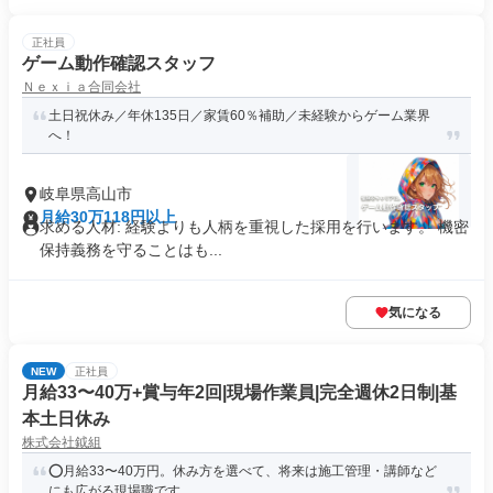
正社員
ゲーム動作確認スタッフ
Ｎｅｘｉａ合同会社
土日祝休み／年休135日／家賃60％補助／未経験からゲーム業界
へ！
岐阜県高山市
月給30万118円以上
求める人材: 経験よりも人柄を重視した採用を行います。 機密
保持義務を守ることはも...
気になる
NEW
正社員
月給33〜40万+賞与年2回|現場作業員|完全週休2日制|基
本土日休み
株式会社鉞組
⭕月給33〜40万円。休み方を選べて、将来は施工管理・講師など
にも広がる現場職です。