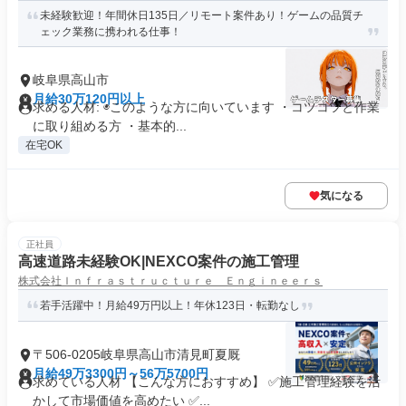
未経験歓迎！年間休日135日／リモート案件あり！ゲームの品質チ
ェック業務に携われる仕事！
岐阜県高山市
月給30万120円以上
求める人材: ◉このような方に向いています ・コツコツと作業
に取り組める方 ・基本的...
在宅OK
気になる
正社員
高速道路未経験OK|NEXCO案件の施工管理
株式会社Ｉｎｆｒａｓｔｒｕｃｔｕｒｅ Ｅｎｇｉｎｅｅｒｓ
若手活躍中！月給49万円以上！年休123日・転勤なし
〒506-0205岐阜県高山市清見町夏厩
月給49万3300円～56万5700円
求めている人材 【こんな方におすすめ】 ✅施工管理経験を活
かして市場価値を高めたい ✅...