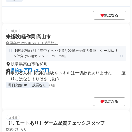
気になる
正社員
未経験|軽作業|高山市
合同会社TASUKARU （採用部）
【未経験歓迎】1年中ずっと快適な冷暖房完備の倉庫！シール貼り
＆仕分けの超カンタンコツコツ軽...
岐阜県高山市昭和町
月給30万円～35万円
求める人材: 特別な経験やスキルは一切必要ありません！ 「座
りっぱなしよりは少し動き...
即日勤務OK
残業なし
+1個
気になる
正社員
【リモートあり】ゲーム品質チェックスタッフ
株式会社ＡＣＴ