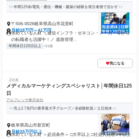
年間125休/電気・通信・機械・建築の経験を発注者側で活かす
〒506-0026岐阜県高山市花里町
月給28万円～41万円
求めている人材 ＼通信インフラ・ゼネコン・メーカー等から
の転職者も活躍中！／ 道路管理...
年間休日120日以上
+21個
気になる
正社員
メディカルマーケティングスペシャリスト│年間休日125
日
アルフレッサ株式会社
売上2.7兆円の業界最大手グループ／未経験歓迎／土日祝休
岐阜県高山市新宮町
月給25万円以上
求めている人材 ＜必須条件＞ □大卒以上 □社会人経験3年以上