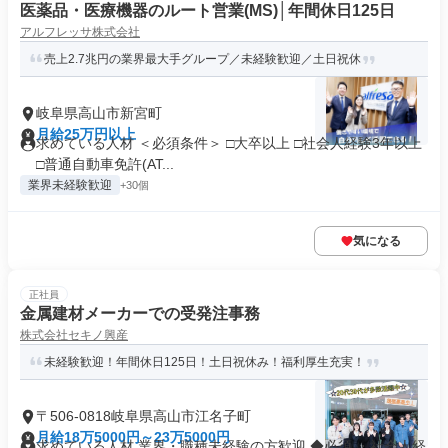
医薬品・医療機器のルート営業(MS)│年間休日125日
アルフレッサ株式会社
売上2.7兆円の業界最大手グループ／未経験歓迎／土日祝休
岐阜県高山市新宮町
月給25万円以上
求めている人材 ＜必須条件＞ □大卒以上 □社会人経験3年以上
□普通自動車免許(AT...
業界未経験歓迎
+30個
気になる
正社員
金属建材メーカーでの受発注事務
株式会社セキノ興産
未経験歓迎！年間休日125日！土日祝休み！福利厚生充実！
〒506-0818岐阜県高山市江名子町
月給18万5000円～23万5000円
求めている人材 業界・職種未経験の方歓迎 ◆必須 ・社会人経