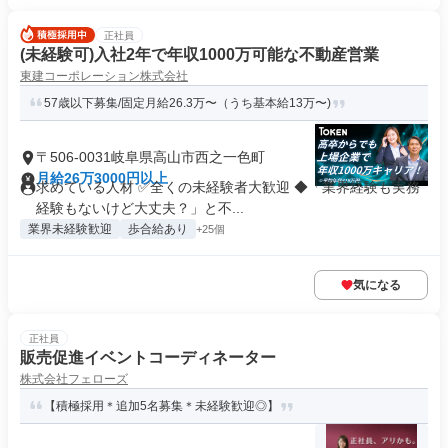
正社員
(未経験可)入社2年で年収1000万可能な不動産営業
東建コーポレーション株式会社
57歳以下募集/固定月給26.3万〜（うち基本給13万〜)
〒506-0031岐阜県高山市西之一色町
月給26万3000円以上
求めている人材 ✅全くの未経験者大歓迎 ◆「業界経験も実務
経験もないけど大丈夫？」と不...
業界未経験歓迎
歩合給あり
+25個
気になる
正社員
販売促進イベントコーディネーター
株式会社フェローズ
【積極採用＊追加5名募集＊未経験歓迎◎】