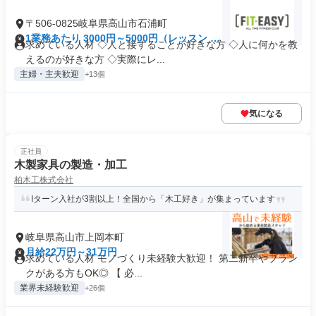
〒506-0825岐阜県高山市石浦町
1業務あたり 3000円～5000円（レッスン 60
求めている人材 ◇人と接することが好きな方 ◇人に何かを教
分）
えるのが好きな方 ◇実際にレ...
主婦・主夫歓迎
+13個
気になる
正社員
木製家具の製造・加工
柏木工株式会社
Iターン入社が3割以上！全国から「木工好き」が集まっています
岐阜県高山市上岡本町
月給22万円～31万円
求めている人材 モノづくり未経験大歓迎！ 第二新卒やブラン
クがある方もOK◎ 【 必...
業界未経験歓迎
+26個