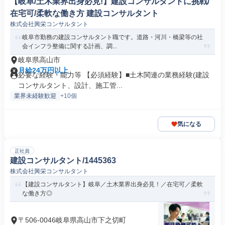
【岐阜/土木業界出身必見!】建設コンサルタントに挑戦/
在宅可/柔軟な働き方 建設コンサルタント
株式会社興栄コンサルタント
岐阜市勤務の建設コンサルタント職です。道路・河川・橋梁等の社
会インフラ整備に関する計画、調...
岐阜県高山市
月給24万円以上
必要な経験・能力等 【必須経験】■土木関連の業務経験(建設
コンサルタント、設計、施工管...
業界未経験歓迎
+10個
気になる
正社員
建設コンサルタント/1445363
株式会社興栄コンサルタント
【建設コンサルタント】岐阜／土木業界出身必見！／在宅可／柔軟
な働き方◎
〒506-0046岐阜県高山市下之切町