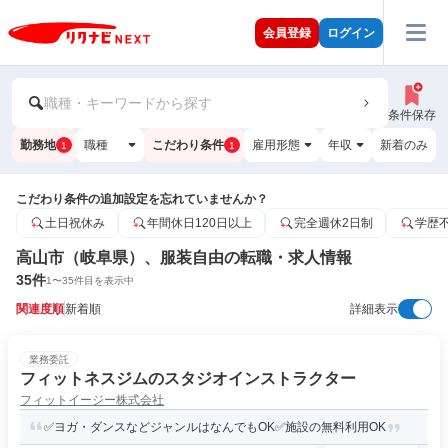
会員登録
ログイン
職種・キーワードから探す
条件保存
勤務地
職種
こだわり条件
雇用形態
年収
新着のみ
1
1
こだわり条件の追加設定を忘れていませんか？
土日祝休み
年間休日120日以上
完全週休2日制
学歴
高山市（岐阜県）、服装自由の転職・求人情報
35
件
1
〜
35
件目を表示中
関連度順
新着順
詳細表示
業務委託
フィットネスジムのスタジオインストラクター
フィットイージー株式会社
✅ヨガ・ダンスなどジャンルはなんでもOK✅施設の無料利用OK