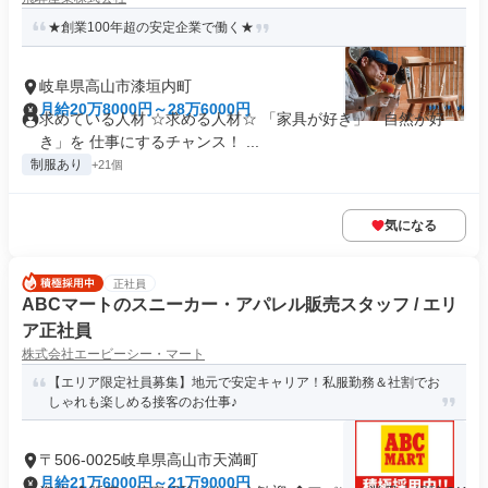
★創業100年超の安定企業で働く★
岐阜県高山市漆垣内町
月給20万8000円～28万6000円
求めている人材 ☆求める人材☆ 「家具が好き」「自然が好
き」を 仕事にするチャンス！ ...
制服あり
+21個
気になる
正社員
ABCマートのスニーカー・アパレル販売スタッフ / エリ
ア正社員
株式会社エービーシー・マート
【エリア限定社員募集】地元で安定キャリア！私服勤務＆社割でお
しゃれも楽しめる接客のお仕事♪
〒506-0025岐阜県高山市天満町
月給21万6000円～21万9000円