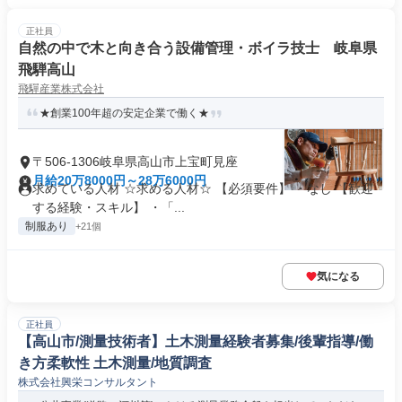
正社員
自然の中で木と向き合う設備管理・ボイラ技士 岐阜県
飛騨高山
飛驒産業株式会社
★創業100年超の安定企業で働く★
〒506-1306岐阜県高山市上宝町見座
月給20万8000円～28万6000円
求めている人材 ☆求める人材☆ 【必須要件】 ・なし 【歓迎
する経験・スキル】 ・「...
制服あり
+21個
気になる
正社員
【高山市/測量技術者】土木測量経験者募集/後輩指導/働
き方柔軟性 土木測量/地質調査
株式会社興栄コンサルタント