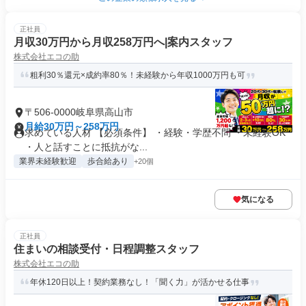
正社員
月収30万円から月収258万円へ|案内スタッフ
株式会社エコの助
粗利30％還元×成約率80％！未経験から年収1000万円も可
〒506-0000岐阜県高山市
月給30万円～258万円
求めている人材 【必須条件】 ・経験・学歴不問 ・未経験OK
・人と話すことに抵抗がな...
業界未経験歓迎
歩合給あり
+20個
気になる
正社員
住まいの相談受付・日程調整スタッフ
株式会社エコの助
年休120日以上！契約業務なし！「聞く力」が活かせる仕事