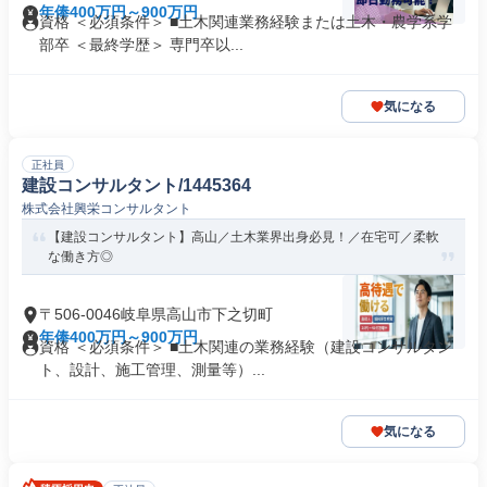
年俸400万円～900万円
資格 ＜必須条件＞ ■土木関連業務経験または土木・農学系学
部卒 ＜最終学歴＞ 専門卒以...
気になる
正社員
建設コンサルタント/1445364
株式会社興栄コンサルタント
【建設コンサルタント】高山／土木業界出身必見！／在宅可／柔軟
な働き方◎
〒506-0046岐阜県高山市下之切町
年俸400万円～900万円
資格 ＜必須条件＞ ■土木関連の業務経験（建設コンサルタン
ト、設計、施工管理、測量等）...
気になる