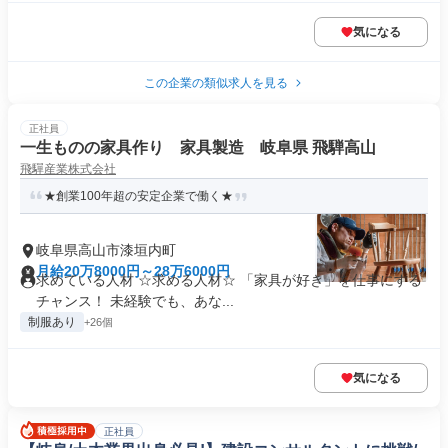
気になる
この企業の類似求人を見る
正社員
一生ものの家具作り 家具製造 岐阜県 飛騨高山
飛驒産業株式会社
★創業100年超の安定企業で働く★
岐阜県高山市漆垣内町
月給20万8000円～28万6000円
求めている人材 ☆求める人材☆ 「家具が好き」を仕事にする
チャンス！ 未経験でも、あな...
制服あり
+26個
気になる
正社員