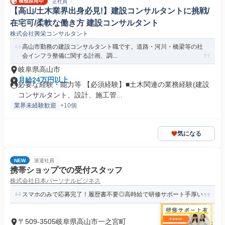
正社員
【高山/土木業界出身必見!】建設コンサルタントに挑戦/
在宅可/柔軟な働き方 建設コンサルタント
株式会社興栄コンサルタント
高山市勤務の建設コンサルタント職です。道路・河川・橋梁等の社
会インフラ整備に関する計画、調...
岐阜県高山市
月給24万円以上
必要な経験・能力等 【必須経験】■土木関連の業務経験(建設
コンサルタント、設計、施工管...
業界未経験歓迎
+10個
気になる
NEW
派遣社員
携帯ショップでの受付スタッフ
株式会社日本パーソナルビジネス
スマホのみで応募完了！履歴書不要◎高時給で研修サポート手厚い
〒509-3505岐阜県高山市一之宮町