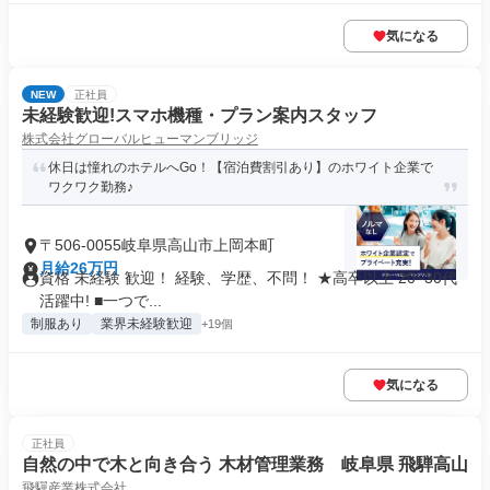
気になる
NEW
正社員
未経験歓迎!スマホ機種・プラン案内スタッフ
株式会社グローバルヒューマンブリッジ
休日は憧れのホテルへGo！【宿泊費割引あり】のホワイト企業で
ワクワク勤務♪
〒506-0055岐阜県高山市上岡本町
月給26万円
資格 未経験 歓迎！ 経験、学歴、不問！ ★高卒以上 20~30代
活躍中! ■一つで...
制服あり
業界未経験歓迎
+19個
気になる
正社員
自然の中で木と向き合う 木材管理業務 岐阜県 飛騨高山
飛驒産業株式会社