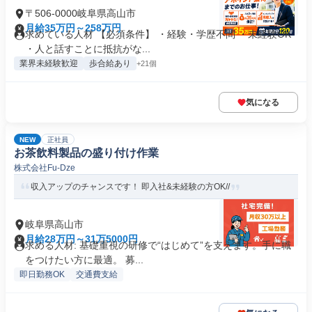
〒506-0000岐阜県高山市
月給35万円～258万円
求めている人材 【必須条件】 ・経験・学歴不問 ・未経験OK
・人と話すことに抵抗がな...
業界未経験歓迎
歩合給あり
+21個
気になる
NEW
正社員
お茶飲料製品の盛り付け作業
株式会社Fu-Dze
収入アップのチャンスです！ 即入社&未経験の方OK//
岐阜県高山市
月給28万円～31万5000円
求める人材: 基礎重視の研修で“はじめて”を支えます。手に職
をつけたい方に最適。 募...
即日勤務OK
交通費支給