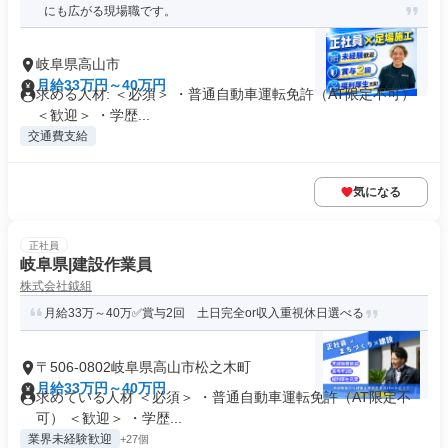
にも広がる現場職です。
岐阜県高山市
月給33万円～40万円
求める人材: ＜必須＞ ・普通自動車運転免許（AT限定不可）
＜歓迎＞ ・学歴...
交通費支給
気になる
正社員
岐阜県|建設作業員
株式会社鉞組
月給33万～40万✅賞与2回 土日完全or収入重視休日選べる
〒506-0802岐阜県高山市松之木町
月給33万円～40万円
求めている人材 ＜必須＞ ・普通自動車運転免許（AT限定不
可） ＜歓迎＞ ・学歴...
業界未経験歓迎
+27個