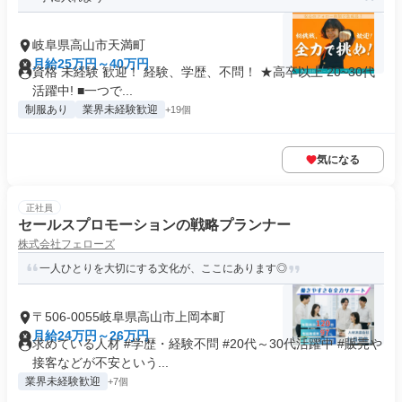
岐阜県高山市天満町
月給25万円～40万円
資格 未経験 歓迎！ 経験、学歴、不問！ ★高卒以上 20~30代
活躍中! ■一つで...
制服あり
業界未経験歓迎
+19個
気になる
正社員
セールスプロモーションの戦略プランナー
株式会社フェローズ
一人ひとりを大切にする文化が、ここにあります◎
〒506-0055岐阜県高山市上岡本町
月給24万円～26万円
求めている人材 #学歴・経験不問 #20代～30代活躍中 #販売や
接客などが不安という...
業界未経験歓迎
+7個