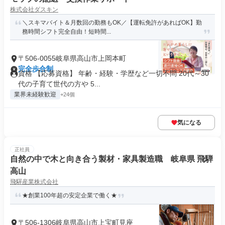
株式会社ダスキン
＼スキマバイト＆月数回の勤務もOK／【運転免許があればOK】勤
務時間シフト完全自由！短時間...
〒506-0055岐阜県高山市上岡本町
完全歩合制
資格 【応募資格】 年齢・経験・学歴など一切不問 20代～30
代の子育て世代の方や 5...
業界未経験歓迎
+24個
気になる
正社員
自然の中で木と向き合う製材・家具製造職 岐阜県 飛騨
高山
飛驒産業株式会社
★創業100年超の安定企業で働く★
〒506-1306岐阜県高山市上宝町見座