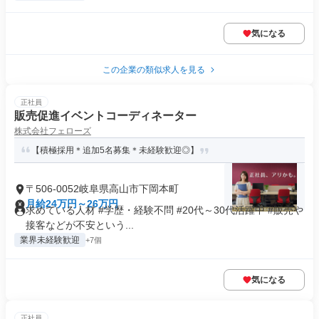
気になる
この企業の類似求人を見る
正社員
販売促進イベントコーディネーター
株式会社フェローズ
【積極採用＊追加5名募集＊未経験歓迎◎】
〒506-0052岐阜県高山市下岡本町
月給24万円～26万円
求めている人材 #学歴・経験不問 #20代～30代活躍中 #販売や
接客などが不安という...
業界未経験歓迎
+7個
気になる
正社員