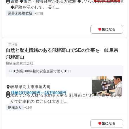
資格 ◆販売・接客経験がある方歓迎 ◆アパレル業界未経験OK
◆経験を活かして、 長く...
業界未経験歓迎
+17個
気になる
正社員
自然と歴史情緒のある飛騨高山でSEの仕事を 岐阜県
飛騨高山
飛驒産業株式会社
★創業100年超の安定企業で働く★
岐阜県高山市漆垣内町
月給20万8000円～28万6000円
求めている人材 ☆求める人材☆ 利用者にどれだけ寄り添える
かで効率化の 度合いは大きく...
制服あり
+19個
気になる