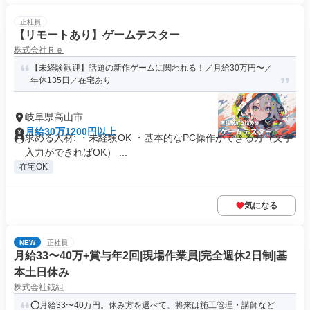
正社員
【リモートあり】ゲームテスター
株式会社Ｒｅ
【未経験歓迎】話題の新作ゲームに関われる！／月給30万円〜／
年休135日／在宅あり
岐阜県高山市
月給30万1200円以上
求める人材: ・未経験OK ・基本的なPC操作ができる方（文字
入力ができればOK） ...
在宅OK
気になる
NEW
正社員
月給33〜40万+賞与年2回|現場作業員|完全週休2日制|基
本土日休み
株式会社鉞組
⭕月給33〜40万円。休み方を選べて、将来は施工管理・講師など