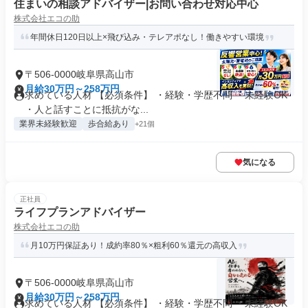
住まいの相談アドバイザー|お問い合わせ対応中心
株式会社エコの助
年間休日120日以上×飛び込み・テレアポなし！働きやすい環境
〒506-0000岐阜県高山市
月給30万円～258万円
求めている人材 【必須条件】 ・経験・学歴不問 ・未経験OK
・人と話すことに抵抗がな...
業界未経験歓迎
歩合給あり
+21個
気になる
正社員
ライフプランアドバイザー
株式会社エコの助
月10万円保証あり！成約率80％×粗利60％還元の高収入
〒506-0000岐阜県高山市
月給30万円～258万円
求めている人材 【必須条件】 ・経験・学歴不問 ・未経験OK