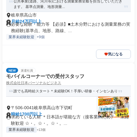
公共事業(道路、河川等)における測量業務全般を担当していただき
ます。 基準点測量、地形測量...
岐阜県高山市
月給24万円以上
必要な経験・能力等 【必須】■土木分野における測量業務の実
務経験(基準点、地形、路線、...
業界未経験歓迎
+9個
気になる
NEW
派遣社員
モバイルコーナーでの受付スタッフ
株式会社日本パーソナルビジネス
誰でも高時給スタート＊未経験OK！手厚い研修・インセンあり
〒506-0041岐阜県高山市下切町
時給1700円以上
求めている人材 ＊日本語が堪能な方（接客業のため） ＊未経
験歓迎 ☆・。☆・。☆・。...
業界未経験歓迎
+13個