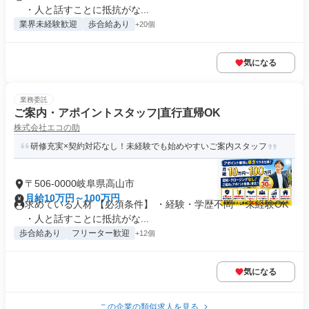
・人と話すことに抵抗がな...
業界未経験歓迎
歩合給あり
+20個
気になる
業務委託
ご案内・アポイントスタッフ|直行直帰OK
株式会社エコの助
研修充実×契約対応なし！未経験でも始めやすいご案内スタッフ
〒506-0000岐阜県高山市
月給10万円～100万円
求めている人材 【必須条件】 ・経験・学歴不問 ・未経験OK
・人と話すことに抵抗がな...
歩合給あり
フリーター歓迎
+12個
気になる
この企業の類似求人を見る