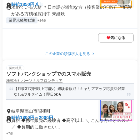
時給1850円以上
求めている人材 ＊日本語が堪能な方（接客業のため） ＊経験
がある方積極採用中 未経験...
業界未経験歓迎
+14個
気になる
この企業の類似求人を見る
契約社員
ソフトバンクショップでのスマホ販売
株式会社パーソナルフロンティア
【月収31万円以上可能♪】経験者歓迎！キャリアアップ応援◎残業
なし&フルタイム！即日ok★
岐阜県高山市昭和町
時給1800円～2000円
資格 ◆携帯販売の経験者 ◆高卒以上 ＼ こんな方にオススメ
／ ◆長期的に働きたい...
+7個