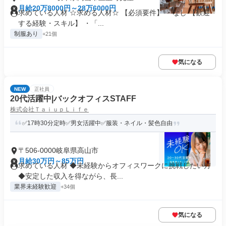
月給20万8000円～28万6000円
求めている人材 ☆求める人材☆ 【必須要件】 ・なし 【歓迎
する経験・スキル】 ・「...
制服あり
+21個
気になる
NEW
正社員
20代活躍中|バックオフィスSTAFF
株式会社ＴａｉｕｐＬｉｆｅ
✅17時30分定時✅男女活躍中✅服装・ネイル・髪色自由
〒506-0000岐阜県高山市
月給30万円～85万円
求めている人材 ◆未経験からオフィスワークに挑戦したい方
◆安定した収入を得ながら、長...
業界未経験歓迎
+34個
気になる