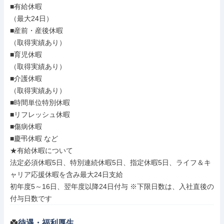
■有給休暇

（最大24日）

■産前・産後休暇

（取得実績あり）

■育児休暇

（取得実績あり）

■介護休暇

（取得実績あり）

■時間単位特別休暇

■リフレッシュ休暇

■傷病休暇

■慶弔休暇 など

★有給休暇について

法定必須休暇5日、特別連続休暇5日、指定休暇5日、ライフ＆キ
ャリア応援休暇を含み最大24日支給

初年度5～16日、翌年度以降24日付与 ※下限日数は、入社直後の
付与日数です
待遇・福利厚生