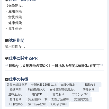
【保険制度】

・雇用保険

・労災保険

・健康保険

・厚生年金
試用期間
試用期間なし
仕事に関するPR
転勤なし＆勤務地希望OK！土日祝休＆年間120日休♪在宅可
仕事の特徴
業界未経験歓迎
年間休日120日以上
介護休暇あり
転勤なし
経験不問
時短勤務あり
女性管理職登用あり
研修あり
退職金あり
在宅OK
賞与あり
ブランクOK
育休あり
完全週休2日制
女性が活躍中
交通費支給
土日祝休み
第二新卒歓迎
原則定時退社