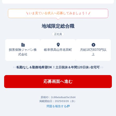
いま見ている求人へ応募してみましょう！
地域限定総合職
正社員
損害保険ジャパン株
岐阜県高山市名田町
月給18万8370円以
式会社
上
転勤なし＆勤務地希望OK！土日祝休＆年間120日休♪在宅可
応募画面へ進む
原稿ID：
2c98ebdbab5e16d4
掲載開始日：
2025/03/26（水）
問題を報告する