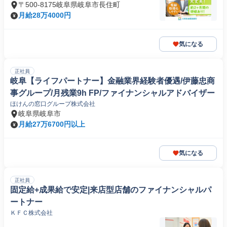
〒500-8175岐阜県岐阜市長住町
月給28万4000円
気になる
正社員
岐阜【ライフパートナー】金融業界経験者優遇/伊藤忠商
事グループ/月残業9h FP/ファイナンシャルアドバイザー
ほけんの窓口グループ株式会社
岐阜県岐阜市
月給27万6700円以上
気になる
正社員
固定給+成果給で安定|来店型店舗のファイナンシャルパ
ートナー
ＫＦＣ株式会社