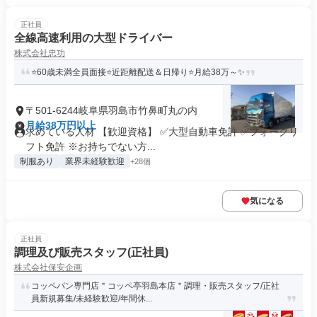
正社員
全線高速利用の大型ドライバー
株式会社忠功
⭐60歳未満全員面接⭐近距離配送＆日帰り⭐月給38万～✨
〒501-6244岐阜県羽島市竹鼻町丸の内
月給38万円以上
求めている人材 【歓迎資格】 ✅大型自動車免許 ✅フォークリ
フト免許 ※お持ちでない方...
制服あり
業界未経験歓迎
+28個
気になる
正社員
調理及び販売スタッフ(正社員)
株式会社保安企画
コッペパン専門店＂コッペ亭羽島本店＂調理・販売スタッフ/正社
員新規募集/未経験歓迎/年間休...