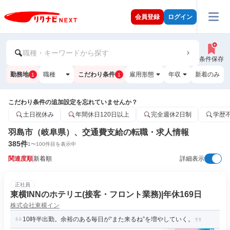
会員登録
ログイン
職種・キーワードから探す
条件保存
勤務地
職種
こだわり条件
雇用形態
年収
新着のみ
1
1
こだわり条件の追加設定を忘れていませんか？
土日祝休み
年間休日120日以上
完全週休2日制
学歴
羽島市（岐阜県）、交通費支給の転職・求人情報
385
件
1
〜
100
件目を表示中
関連度順
新着順
詳細表示
正社員
東横INNのホテリエ(接客・フロント業務)|年休169日
株式会社東横イン
10時半出勤。余裕のある毎日が“また来るね”を増やしていく。