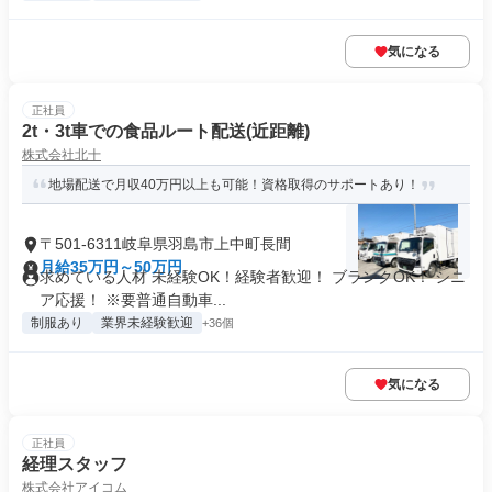
気になる
正社員
2t・3t車での食品ルート配送(近距離)
株式会社北十
地場配送で月収40万円以上も可能！資格取得のサポートあり！
〒501-6311岐阜県羽島市上中町長間
月給35万円～50万円
求めている人材 未経験OK！経験者歓迎！ ブランクOK！ シニ
ア応援！ ※要普通自動車...
制服あり
業界未経験歓迎
+36個
気になる
正社員
経理スタッフ
株式会社アイコム