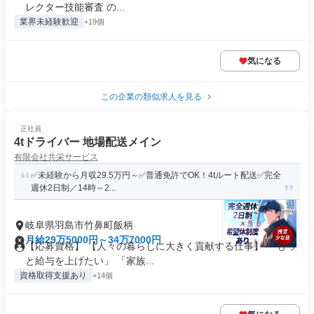
レクター技能審査 の...
業界未経験歓迎
+19個
気になる
この企業の類似求人を見る
正社員
4tドライバー 地場配送メイン
有限会社共栄サービス
✅未経験から月収29.5万円～✅普通免許でOK！4tルート配送✅完全
週休2日制／14時～2...
岐阜県羽島市竹鼻町飯柄
月給29万5000円～34万7000円
【応募資格】 【人々の暮らしに大きく貢献する仕事】 「もっ
と給与を上げたい」 「家族...
資格取得支援あり
+14個