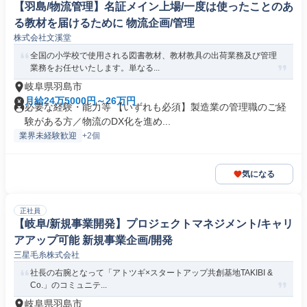
【羽島/物流管理】名証メイン上場/一度は使ったことのあ
る教材を届けるために 物流企画/管理
株式会社文溪堂
全国の小学校で使用される図書教材、教材教具の出荷業務及び管理
業務をお任せいたします。単なる...
岐阜県羽島市
月給24万5000円～26万円
必要な経験・能力等 【いずれも必須】製造業の管理職のご経
験がある方／物流のDX化を進め...
業界未経験歓迎
+2個
気になる
正社員
【岐阜/新規事業開発】プロジェクトマネジメント/キャリ
アアップ可能 新規事業企画/開発
三星毛糸株式会社
社長の右腕となって「アトツギ×スタートアップ共創基地TAKIBI &
Co.」のコミュニテ...
岐阜県羽島市