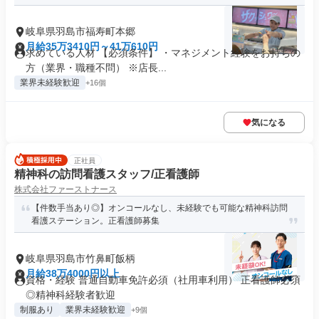
岐阜県羽島市福寿町本郷
月給35万3410円～41万610円
求めている人材 【必須条件】 ・マネジメント経験をお持ちの
方（業界・職種不問） ※店長...
業界未経験歓迎
+16個
気になる
正社員
精神科の訪問看護スタッフ/正看護師
株式会社ファーストナース
【件数手当あり◎】オンコールなし、未経験でも可能な精神科訪問
看護ステーション。正看護師募集
岐阜県羽島市竹鼻町飯柄
月給38万4000円以上
資格・経験 普通自動車免許必須（社用車利用） 正看護師必須
◎精神科経験者歓迎
制服あり
業界未経験歓迎
+9個