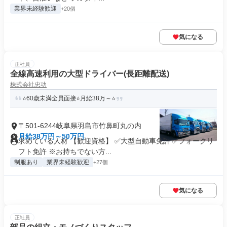
業界未経験歓迎
+20個
気になる
正社員
全線高速利用の大型ドライバー(長距離配送)
株式会社忠功
⭐60歳未満全員面接⭐月給38万～⭐
〒501-6244岐阜県羽島市竹鼻町丸の内
月給38万円～50万円
求めている人材 【歓迎資格】 ✅大型自動車免許 ✅フォークリ
フト免許 ※お持ちでない方...
制服あり
業界未経験歓迎
+27個
気になる
正社員