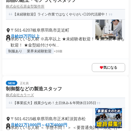
部品の組立・モノづくりスタッフ
株式会社石原金型製作所
【未経験歓迎】ライン作業ではなくやりがい◎20代活躍中！
〒501-6207岐阜県羽島市足近町
月給25万円以上
求めている人材 ※高卒以上 ★未経験者歓迎！ ★第二新卒者も
歓迎！ ★金型組付けやN...
制服あり
業界未経験歓迎
+16個
気になる
NEW
正社員
制御盤などの製造スタッフ
株式会社カラーズ
【事業拡大】残業少なめ！土日休み＆年間休日105日
〒501-6215岐阜県羽島市正木町須賀赤松
月給21万1000円～43万4000円
求めている人材 ＜ 学歴不問！ ＞ ＜要普通免許(AT限定可)＞