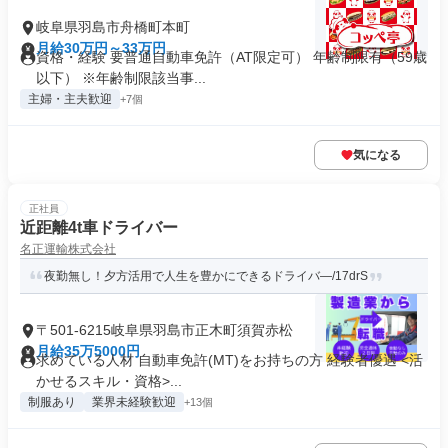
岐阜県羽島市舟橋町本町
月給30万円～33万円
資格・経験 要普通自動車免許（AT限定可） 年齢制限有（59歳
以下） ※年齢制限該当事...
主婦・主夫歓迎
+7個
気になる
正社員
近距離4t車ドライバー
名正運輸株式会社
夜勤無し！夕方活用で人生を豊かにできるドライバ―/17drS
〒501-6215岐阜県羽島市正木町須賀赤松
月給35万5000円
求めている人材 自動車免許(MT)をお持ちの方 経験者優遇 <活
かせるスキル・資格>...
制服あり
業界未経験歓迎
+13個