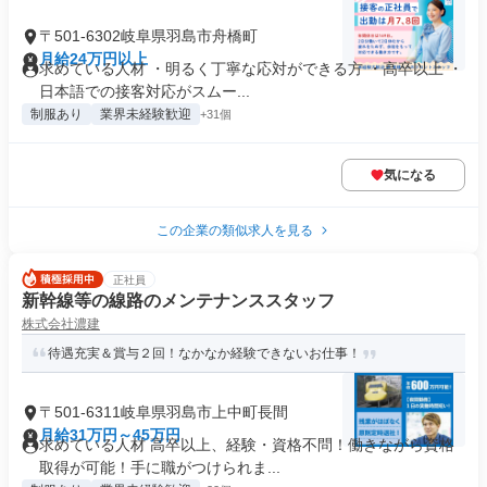
〒501-6302岐阜県羽島市舟橋町
月給24万円以上
求めている人材 ・明るく丁寧な応対ができる方 ・高卒以上 ・
日本語での接客対応がスムー...
制服あり
業界未経験歓迎
+31個
気になる
この企業の類似求人を見る
正社員
新幹線等の線路のメンテナンススタッフ
株式会社濃建
待遇充実＆賞与２回！なかなか経験できないお仕事！
〒501-6311岐阜県羽島市上中町長間
月給31万円～45万円
求めている人材 高卒以上、経験・資格不問！働きながら資格
取得が可能！手に職がつけられま...