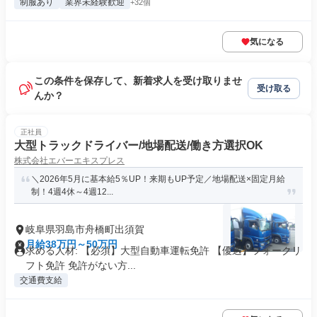
制服あり
業界未経験歓迎
+32個
気になる
この条件を保存して、新着求人を受け取りませ
受け取る
んか？
正社員
大型トラックドライバー/地場配送/働き方選択OK
株式会社エバーエキスプレス
＼2026年5月に基本給5％UP！来期もUP予定／地場配送×固定月給
制！4週4休～4週12...
岐阜県羽島市舟橋町出須賀
月給38万円～50万円
求める人材: 【必須】大型自動車運転免許 【優遇】フォークリ
フト免許 免許がない方...
交通費支給