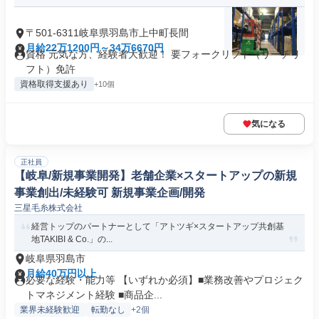
〒501-6311岐阜県羽島市上中町長間
月給22万1200円～34万6670円
資格 元気な方、経験者大歓迎！ 要フォークリフト（リーチリ
フト）免許
資格取得支援あり
+10個
気になる
正社員
【岐阜/新規事業開発】老舗企業×スタートアップの新規
事業創出/未経験可 新規事業企画/開発
三星毛糸株式会社
経営トップのパートナーとして「アトツギ×スタートアップ共創基
地TAKIBI & Co.」の...
岐阜県羽島市
月給40万円以上
必要な経験・能力等 【いずれか必須】■業務改善やプロジェク
トマネジメント経験 ■商品企...
業界未経験歓迎
転勤なし
+2個