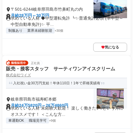
〒501-6244岐阜県羽島市竹鼻町丸の内
月給28万円～30万円
求めている人材 ◆中型運転免許 ┗✨普通免許必須 (準中型～
中型自動車免許)✨ 平...
制服あり
業界未経験歓迎
+30個
気になる
正社員
販売・接客スタッフ サーティワンアイスクリーム
株式会社ワイズ
入社祝い金30万円支給！年休110日！1年で昇格実績有
岐阜県羽島市福寿町本郷
月給24万5820円～26万4860円
求めている人材 未経験大歓迎！ 楽しく働きたい♪という方に
オススメです！ ＜こんな方...
車通勤OK
職場見学可
+9個