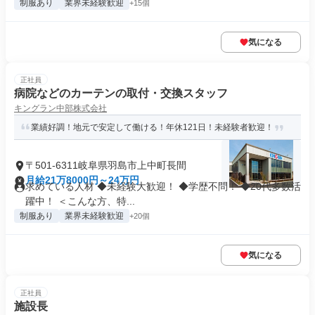
制服あり
業界未経験歓迎
+15個
気になる
正社員
病院などのカーテンの取付・交換スタッフ
キングラン中部株式会社
業績好調！地元で安定して働ける！年休121日！未経験者歓迎！
〒501-6311岐阜県羽島市上中町長間
月給21万8000円～24万円
求めている人材 ◆未経験大歓迎！ ◆学歴不問！ ◆20代多数活
躍中！ ＜こんな方、特...
制服あり
業界未経験歓迎
+20個
気になる
正社員
施設長