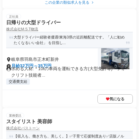
この企業の類似求人を見る
正社員
日帰りの大型ドライバー
株式会社M.S.T物流
大型ドライバー経験者優遇!東海3県の近距離配送です。「人に勧め
たくなるいい会社」 を目指し...
岐阜県羽島市正木町新井
月給32万円～35万円
求める人材: * 10tの車両を運転できる方(大型免許等) * フォー
クリフト技能者...
交通費支給
気になる
業務委託
スタイリスト 美容師
株式会社パストーン
【収入も、働き方も、美しく。】✅子育て応援制度あり✅店販ノル