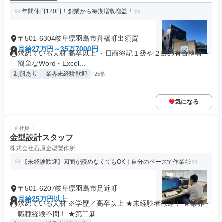
年間休日120日！創業から毎期増収増益！
〒501-6304岐阜県羽島市舟橋町出須賀
月給27万円～35万7000円
求めている人材 高卒以上 ・日商簿記１級や２級の有資格者 ・
簡単なWord・Excel...
制服あり
業界未経験歓迎
+25個
気になる
正社員
金型設計スタッフ
株式会社石原金型製作所
【未経験歓迎】図面が読めなくてもOK！自分のペースで作業◎
〒501-6207岐阜県羽島市足近町
月給25万円以上
求めている人材 ※学歴／高卒以上 ★未経験者歓迎！ ★業界・
職種経験不問！ ★第二新...