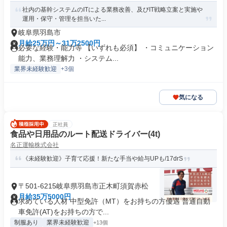
社内の基幹システムのITによる業務改善、及びIT戦略立案と実施や
運用・保守・管理を担当いた...
岐阜県羽島市
月給25万円～31万2500円
必要な経験・能力等 【いずれも必須】 ・コミュニケーション
能力、業務理解力 ・システム...
業界未経験歓迎
+3個
気になる
正社員
食品や日用品のルート配送ドライバー(4t)
名正運輸株式会社
《未経験歓迎》子育て応援！新たな手当や給与UPも/17drS
〒501-6215岐阜県羽島市正木町須賀赤松
月給35万5000円
求めている人材 中型免許（MT）をお持ちの方優遇 普通自動
車免許(AT)をお持ちの方で...
制服あり
業界未経験歓迎
+13個