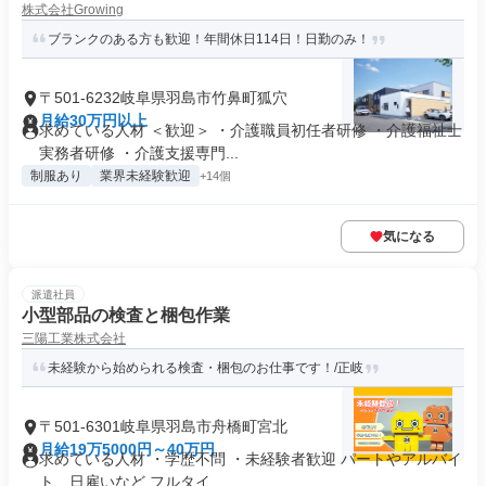
株式会社Growing
ブランクのある方も歓迎！年間休日114日！日勤のみ！
〒501-6232岐阜県羽島市竹鼻町狐穴
月給30万円以上
求めている人材 ＜歓迎＞ ・介護職員初任者研修 ・介護福祉士
実務者研修 ・介護支援専門...
制服あり
業界未経験歓迎
+14個
気になる
派遣社員
小型部品の検査と梱包作業
三陽工業株式会社
未経験から始められる検査・梱包のお仕事です！/正岐
〒501-6301岐阜県羽島市舟橋町宮北
月給19万5000円～40万円
求めている人材 ・学歴不問 ・未経験者歓迎 パートやアルバイ
ト、日雇いなど フルタイ...