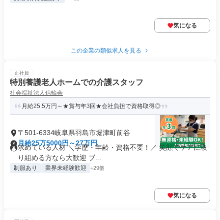
気になる
この企業の類似求人を見る
正社員
特別養護老人ホームでの介護スタッフ
社会福祉法人信輪会
月給25.5万円～★賞与年3回★会社負担で資格取得◎
〒501-6334岐阜県羽島市堀津町前谷
月給25万5000円～27万円
求めている人材 ＼学歴・年齢・資格不要！／ 笑顔でケアに取
り組める方なら大歓迎 ブ...
制服あり
業界未経験歓迎
+29個
気になる