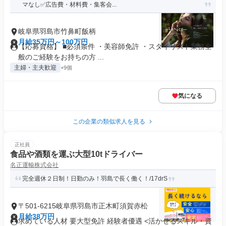
マなし✅広告費・材料費・集客会...
岐阜県羽島市竹鼻町飯柄
月給35万円～100万円
【応募資格】 ■必須条件 ・美容師免許 ・スタイリスト業務全
般のご経験をお持ちの方 ...
主婦・主夫歓迎
+9個
気になる
この企業の類似求人を見る
正社員
食品や酒類を運ぶ大型10tドライバー
名正運輸株式会社
完全週休２日制！日勤のみ！羽島で長く働く！/17drS
〒501-6215岐阜県羽島市正木町須賀赤松
月給38万円
求めている人材 要大型免許 経験者優遇 <活かせるスキル・資