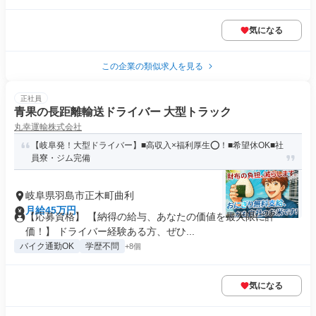
気になる
この企業の類似求人を見る
正社員
青果の長距離輸送ドライバー 大型トラック
丸幸運輸株式会社
【岐阜発！大型ドライバー】■高収入×福利厚生⭕！■希望休OK■社
員寮・ジム完備
岐阜県羽島市正木町曲利
月給45万円
【応募資格】 【納得の給与、あなたの価値を最大限に評
価！】 ドライバー経験ある方、ぜひ...
バイク通勤OK
学歴不問
+8個
気になる