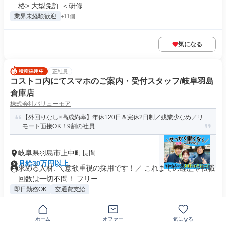
格> 大型免許 ＜研修...
業界未経験歓迎
+11個
気になる
正社員
コストコ内にてスマホのご案内・受付スタッフ/岐阜羽島
倉庫店
株式会社バリューモア
【外回りなし×高成約率】年休120日＆完休2日制／残業少なめ／リ
モート面接OK！9割の社員...
岐阜県羽島市上中町長間
月給30万円以上
求める人材: ＼意欲重視の採用です！／ これまでの経歴や転職
回数は一切不問！ フリー...
即日勤務OK
交通費支給
気になる
ホーム
オファー
気になる