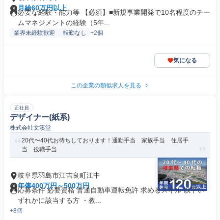
月給60万円以上
必要な経験・能力等 【必須】■新規事業開発で10名程度のチー
ムマネジメントの経験（5年...
業界未経験歓迎
転勤なし
+2個
気になる
この企業の類似求人を見る
正社員
デザイナー(紙系)
株式会社文溪堂
20代〜40代お待ちしております！通勤手当 家族手当 住居手
当 役職手当
岐阜県羽島市江吉良町江中
年俸400万円～500万円
応募条件 必要資格 普通自動車運転免許 求めるスキル 以下い
ずれかに該当する方 ・教...
+8個