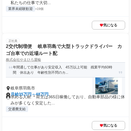
私たちの仕事で大切...
業界未経験歓迎
+19個
気になる
正社員
2交代制増便 岐阜羽島で大型トラックドライバー カ
ゴ台車での近場ルート配
株式会社やまひろ運輸
年間通して仕事があり安定収入 45万以上可能 残業平均60時
間 休出あり 年齢性別不問のカ...
岐阜県羽島市
月給35万円～48万円
求める人材: * 荷主は365日稼働しており、自動車部品の様に休
みが多くなく安定した...
交通費支給
気になる