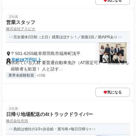
気になる
正社員
営業スタッフ
株式会社アスピカ
完全週休2日制（土日）残業ほぼナシ！／面接1回／屋内PRあり
〒501-6255岐阜県羽島市福寿町浅平
月給28万円以上
求めている人材 要普通自動車免許（AT限定可） ＊未経験者も
経験者も歓迎！ 人と話す...
業界未経験歓迎
+23個
気になる
正社員
日帰り地場配送の4tトラックドライバー
株式会社忠功
負担は他社の1/3⭐歩合給・賞与有⭐毎日日帰り⭐️