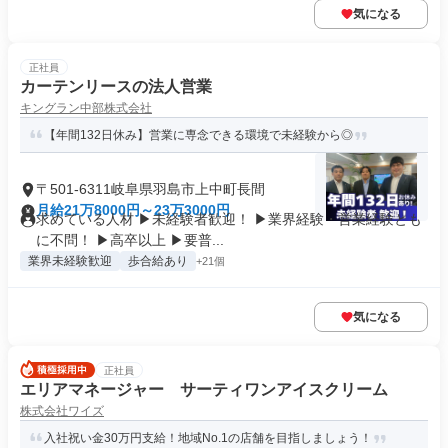
気になる
正社員
カーテンリースの法人営業
キングラン中部株式会社
【年間132日休み】営業に専念できる環境で未経験から◎
〒501-6311岐阜県羽島市上中町長間
月給21万8000円～23万3000円
求めている人材 ▶未経験者歓迎！ ▶業界経験・営業経験とも
に不問！ ▶高卒以上 ▶要普...
業界未経験歓迎
歩合給あり
+21個
気になる
正社員
エリアマネージャー サーティワンアイスクリーム
株式会社ワイズ
入社祝い金30万円支給！地域No.1の店舗を目指しましょう！