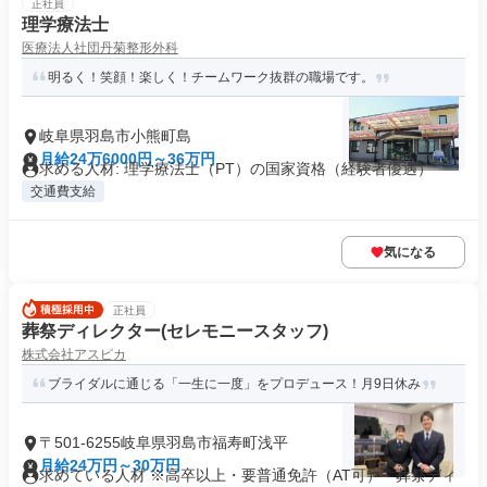
正社員
理学療法士
医療法人社団丹菊整形外科
明るく！笑顔！楽しく！チームワーク抜群の職場です。
岐阜県羽島市小熊町島
月給24万6000円～36万円
求める人材: 理学療法士（PT）の国家資格（経験者優遇）
交通費支給
気になる
正社員
葬祭ディレクター(セレモニースタッフ)
株式会社アスピカ
ブライダルに通じる「一生に一度」をプロデュース！月9日休み
〒501-6255岐阜県羽島市福寿町浅平
月給24万円～30万円
求めている人材 ※高卒以上・要普通免許（AT可） - 葬祭ディ