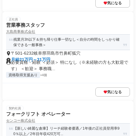
気になる
正社員
営業事務スタッフ
大島商事株式会社
残業月3h以下＆持ち帰り仕事一切なし＜自分の時間をしっかり確
保できる一般事務＞
〒501-6232岐阜県羽島市竹鼻町狐穴
月給21万円～31万円
必要資格・経験 ＜必須＞ 特になし（※未経験の方も大歓迎で
す） ＜歓迎＞ 事務職...
資格取得支援あり
+4個
気になる
契約社員
フォークリフト オペレーター
センコー株式会社
【新しい綺麗な倉庫】リーチ経験者優遇／1年後の正社員登用率9
0％以上／2年目年収420万可...