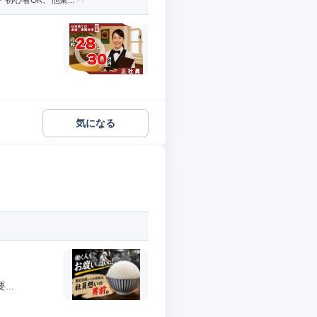
初心者OK、他業...
気になる
..