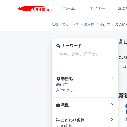
ホーム
オファー
気に
転職・求人トップ
/
岐阜県
/
高山市
/
歩合給
高
キーワード
こだ
勤務地
高山市
条件をクリア
新
職種
こだわり条件
歩合給あり