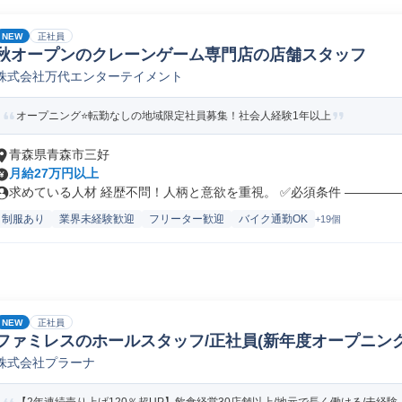
NEW
正社員
秋オープンのクレーンゲーム専門店の店舗スタッフ
株式会社万代エンターテイメント
オープニング⭐転勤なしの地域限定社員募集！社会人経験1年以上
青森県青森市三好
月給27万円以上
求めている人材 経歴不問！人柄と意欲を重視。 ✅必須条件 ――――――
制服あり
業界未経験歓迎
フリーター歓迎
バイク通勤OK
+19個
NEW
正社員
ファミレスのホールスタッフ/正社員(新年度オープニング)
株式会社プラーナ