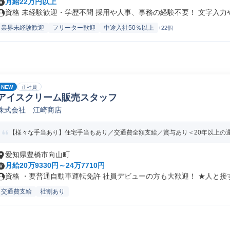
月給22万円以上
資格 未経験歓迎・学歴不問 採用や人事、事務の経験不要！ 文字入力やE
業界未経験歓迎
フリーター歓迎
中途入社50％以上
+22個
NEW
正社員
アイスクリーム販売スタッフ
株式会社 江崎商店
【様々な手当あり】住宅手当もあり／交通費全額支給／賞与あり＜20年以上の
愛知県豊橋市向山町
月給20万9330円～24万7710円
資格 ・要普通自動車運転免許 社員デビューの方も大歓迎！ ★人と接す.
交通費支給
社割あり