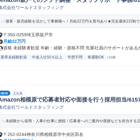
Amazon坂戸でのシフト調整・スタッフサポート事務/61578
株式会社ワールドスタッフィング
接客・販売経験を活かして事務職へ！月給22万円＆賞与あり★完全週休2日制で残
〒350-0259埼玉県坂戸市
月給22万円
資格 未経験者歓迎 年齢・経験・資格不問 先輩社員のサポートがあるから
業界未経験歓迎
中途入社50％以上
学歴不問
車通勤OK
+15個
NEW
正社員
Amazon相模原で応募者対応や面接を行う採用担当/61578_
株式会社ワールドスタッフィング
未経験から採用・人事の仕事に挑戦！応募者へのご案内や面接などを担当する正社
〒252-0244神奈川県相模原市中央区田名