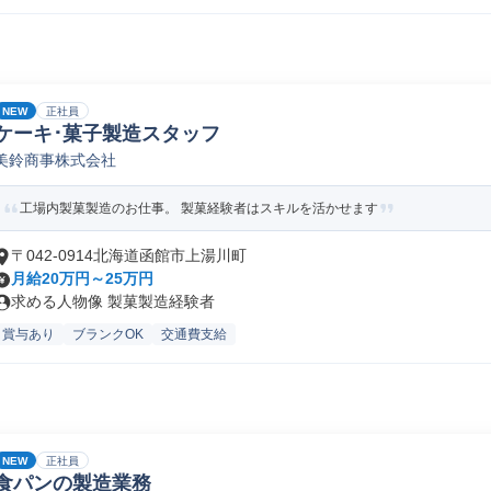
NEW
正社員
ケーキ･菓子製造スタッフ
美鈴商事株式会社
工場内製菓製造のお仕事。 製菓経験者はスキルを活かせます
〒042-0914北海道函館市上湯川町
月給20万円～25万円
求める人物像 製菓製造経験者
賞与あり
ブランクOK
交通費支給
NEW
正社員
食パンの製造業務