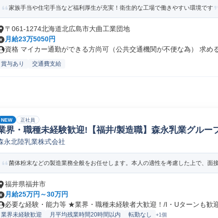
家族手当や住宅手当など福利厚生が充実！衛生的な工場で働きやすい環境です
〒061-1274北海道北広島市大曲工業団地
月給23万5050円
資格 マイカー通勤ができる方尚可（公共交通機関が不便な為） 求める人
賞与あり
交通費支給
NEW
正社員
業界・職種未経験歓迎!【福井/製造職】森永乳業グループ
森永北陸乳業株式会社
ペレーター/ラインマネージャー(食品/飲料/たばこ)
菌体粉末などの製造業務全般をお任せします。本人の適性を考慮した上で、面接に
福井県福井市
月給25万円～30万円
必要な経験・能力等 ★業界・職種未経験者大歓迎！/I・Uターンも歓迎！
業界未経験歓迎
月平均残業時間20時間以内
転勤なし
+1個