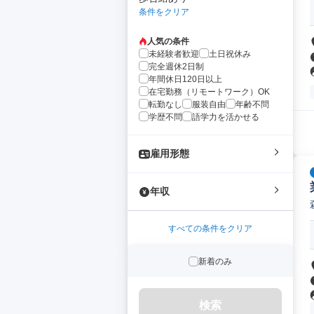
条件をクリア
人気の条件
未経験者歓迎
土日祝休み
完全週休2日制
年間休日120日以上
在宅勤務（リモートワーク）OK
転勤なし
服装自由
年齢不問
学歴不問
語学力を活かせる
雇用形態
年収
すべての条件をクリア
新着のみ
検索