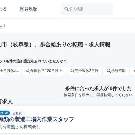
なる
閲覧履歴
求人検索
あり
山市（岐阜県）、歩合給ありの転職・求人情報
わり条件の追加設定を忘れていませんか？
土日祝休み
年間休日120日以上
完全週休2日制
学歴不問
条件に合った求人が 0件でした
検索条件を緩めて、再度検索してください
着求人
NEW
正社員
麺類の製造工場内作業スタッフ
北海道熊さん株式会社