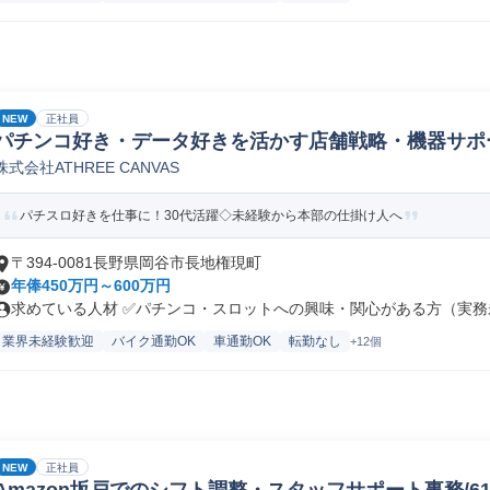
NEW
正社員
パチンコ好き・データ好きを活かす店舗戦略・機器サポ
株式会社ATHREE CANVAS
パチスロ好きを仕事に！30代活躍◇未経験から本部の仕掛け人へ
〒394-0081長野県岡谷市長地権現町
年俸450万円～600万円
求めている人材 ✅パチンコ・スロットへの興味・関心がある方（実務未
業界未経験歓迎
バイク通勤OK
車通勤OK
転勤なし
+12個
NEW
正社員