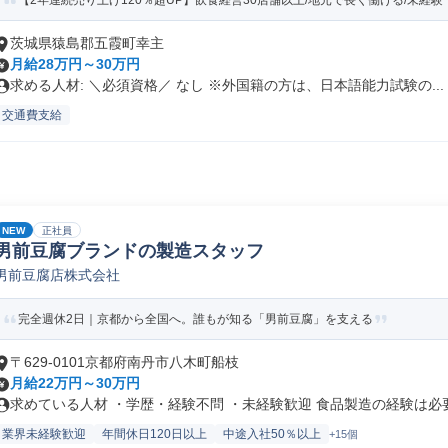
【2年連続売り上げ120％超UP】飲食経営30店舗以上/地元で長く働ける/未経験・
茨城県猿島郡五霞町幸主
月給28万円～30万円
求める人材: ＼必須資格／ なし ※外国籍の方は、日本語能力試験の...
交通費支給
NEW
正社員
男前豆腐ブランドの製造スタッフ
男前豆腐店株式会社
完全週休2日｜京都から全国へ。誰もが知る「男前豆腐」を支える
〒629-0101京都府南丹市八木町船枝
月給22万円～30万円
求めている人材 ・学歴・経験不問 ・未経験歓迎 食品製造の経験は必要.
業界未経験歓迎
年間休日120日以上
中途入社50％以上
+15個