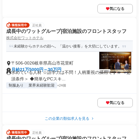
気になる
正社員
成長中のワットグループ|宿泊施設のフロントスタッフ
株式会社ワットホテル
未経験からホテルの顔へ。「温かい接客」を大切にしています。
〒506-0026岐阜県高山市花里町
月給21万5000円～30万円
求めている人材 ☆語学力は不問！人柄重視の採用です☆ ＜必
須条件＞ ◆簡単なPCスキ...
制服あり
業界未経験歓迎
+24個
気になる
この企業の類似求人を見る
正社員
成長中のワットグループ|宿泊施設のフロントスタッフ