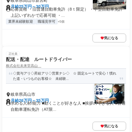
岐阜県高山市新宮町
月給25万円～30万円
応募資格 ・旧普通自動車免許（8ｔ限定） ・中型自動車免許
上記いずれかで応募可能 ・...
業界未経験歓迎
職場見学可
+5個
気になる
正社員
配送・配達 ルートドライバー
株式会社未来堂高山
◇賞与アリ◇昇給アリ◇営業ナシ◇ ☆ 固定ルートで安心！慣れ
た道・いつものお客様☆ 未経験...
岐阜県高山市
月給26万円～35万円
求める人材/能力 ■動くことが好きな人 ■挨拶のできる人 ■普通
自動車運転免許（AT限...
気になる