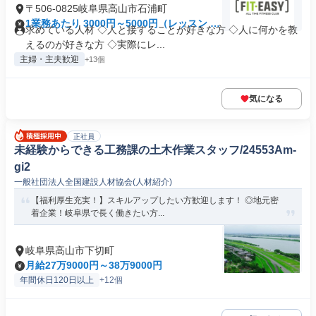
〒506-0825岐阜県高山市石浦町
1業務あたり 3000円～5000円（レッスン 60
求めている人材 ◇人と接することが好きな方 ◇人に何かを教
分）
えるのが好きな方 ◇実際にレ...
主婦・主夫歓迎
+13個
気になる
正社員
未経験からできる工務課の土木作業スタッフ/24553Am-
gi2
一般社団法人全国建設人材協会(人材紹介)
【福利厚生充実！】スキルアップしたい方歓迎します！ ◎地元密
着企業！岐阜県で長く働きたい方...
岐阜県高山市下切町
月給27万9000円～38万9000円
年間休日120日以上
+12個