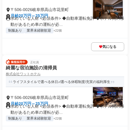
〒506-0026岐阜県高山市花里町
月給20万円～25万円
求めている人材 <必須条件> ◆自動車運転免許 ◆ホテル間の移
動があるため車の運転が必...
制服あり
業界未経験歓迎
+22個
気になる
正社員
綺麗な宿泊施設の清掃員
株式会社ワットホテル
ライフスタイルで選べる休日♪/選べる休暇制度/充実の福利厚生
〒506-0026岐阜県高山市花里町
月給20万円～25万円
求めている人材 <必須条件> ◆自動車運転免許 ◆ホテル間の移
動があるため車の運転が必...
制服あり
業界未経験歓迎
+22個