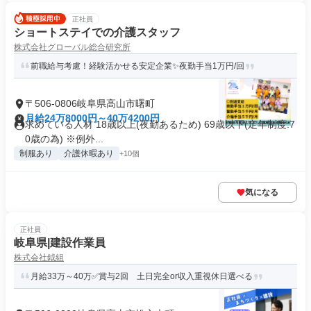
正社員
ショートステイでの介護スタッフ
株式会社グローバル総合研究所
前職給与考慮！経験活かせる安定企業✨️夜勤手当1万円/回
〒506-0806岐阜県高山市曙町
月給24万8000円～40万4200円
求めている人材 18歳以上(夜勤あるため) 69歳以下(定年制度:7
0歳の為) ※例外...
制服あり
介護休暇あり
+10個
気になる
正社員
岐阜県|建設作業員
株式会社鉞組
月給33万～40万✅賞与2回 土日完全or収入重視休日選べる