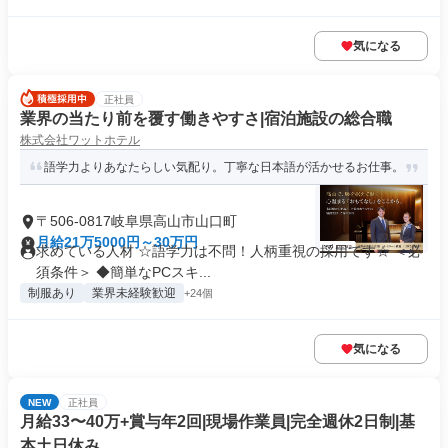
気になる
正社員
業界の当たり前を覆す働きやすさ|宿泊施設の総合職
株式会社ワットホテル
語学力よりあなたらしい気配り。丁寧な日本語が活かせるお仕事。
〒506-0817岐阜県高山市山口町
月給21万5000円～30万円
求めている人材 ☆語学力は不問！人柄重視の採用です☆ ＜必
須条件＞ ◆簡単なPCスキ...
制服あり
業界未経験歓迎
+24個
気になる
NEW
正社員
月給33〜40万+賞与年2回|現場作業員|完全週休2日制|基
本土日休み