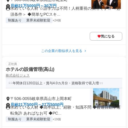
月給21万5000円～30万円
求めている人材 ☆語学力は不問！人柄重視の採用です☆ ＜必
須条件＞ ◆簡単なPCスキ...
制服あり
業界未経験歓迎
+24個
気になる
この企業の類似求人を見る
正社員
ホテルの設備管理(高山)
株式会社ジェス
年間休日120日以上・賞与4.0カ月分・資格取得で収入増
〒506-0055岐阜県高山市上岡本町
月給21万500円～27万5000円
求めている人材 ◆高卒以上、経験・知識不問 ◆普通自動車運
転免許 あればなお可 ◆PC...
制服あり
業界未経験歓迎
+19個