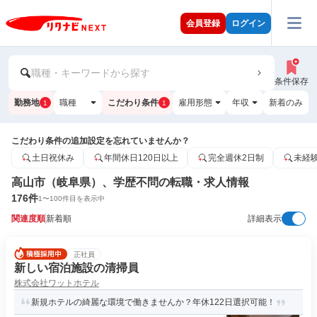
会員登録
ログイン
職種・キーワードから探す
条件保存
勤務地
職種
こだわり条件
雇用形態
年収
新着のみ
1
1
こだわり条件の追加設定を忘れていませんか？
土日祝休み
年間休日120日以上
完全週休2日制
未経
高山市（岐阜県）、学歴不問の転職・求人情報
176
件
1
〜
100
件目を表示中
関連度順
新着順
詳細表示
正社員
新しい宿泊施設の清掃員
株式会社ワットホテル
新規ホテルの綺麗な環境で働きませんか？年休122日選択可能！