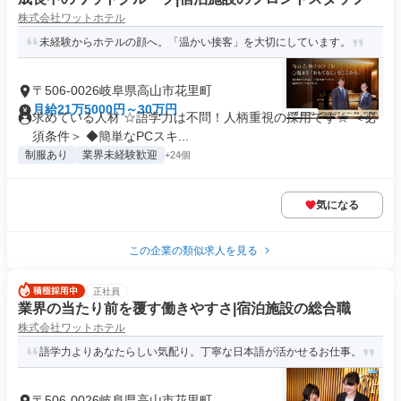
株式会社ワットホテル
未経験からホテルの顔へ。「温かい接客」を大切にしています。
〒506-0026岐阜県高山市花里町
月給21万5000円～30万円
求めている人材 ☆語学力は不問！人柄重視の採用です☆ ＜必
須条件＞ ◆簡単なPCスキ...
制服あり
業界未経験歓迎
+24個
気になる
この企業の類似求人を見る
正社員
業界の当たり前を覆す働きやすさ|宿泊施設の総合職
株式会社ワットホテル
語学力よりあなたらしい気配り。丁寧な日本語が活かせるお仕事。
〒506-0026岐阜県高山市花里町