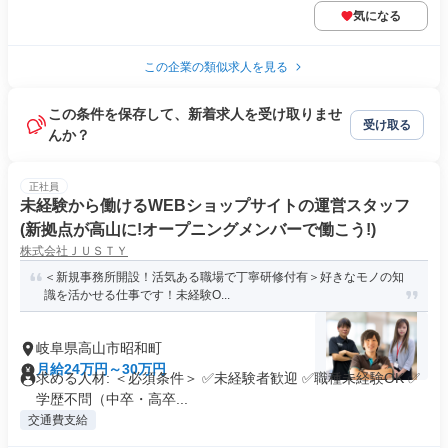
気になる
この企業の類似求人を見る
この条件を保存して、新着求人を受け取りませ
受け取る
んか？
正社員
未経験から働けるWEBショップサイトの運営スタッフ
(新拠点が高山に!オープニングメンバーで働こう!)
株式会社ＪＵＳＴＹ
＜新規事務所開設！活気ある職場で丁寧研修付有＞好きなモノの知
識を活かせる仕事です！未経験O...
岐阜県高山市昭和町
月給24万円～30万円
求める人材: ＜必須条件＞ ✅未経験者歓迎 ✅職種未経験OK ✅
学歴不問（中卒・高卒...
交通費支給