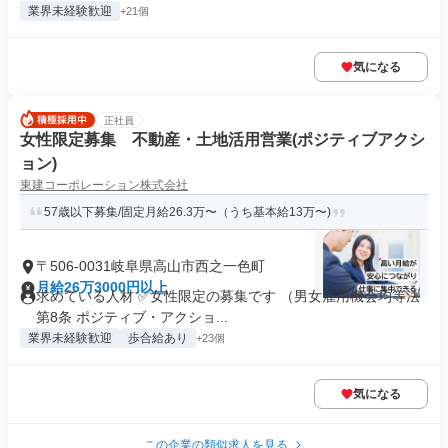
業界未経験歓迎
+21個
気になる
正社員
女性限定募集 不動産・土地活用営業(ポジティブアクシ
ョン)
東建コーポレーション株式会社
57歳以下募集/固定月給26.3万〜（うち基本給13万〜)
〒506-0031岐阜県高山市西之一色町
月給26万3000円以上
求めている人材 ✅女性限定の募集です （男女雇用機会均等法
第8条 ポジティブ・アクショ...
業界未経験歓迎
歩合給あり
+23個
気になる
この企業の類似求人を見る