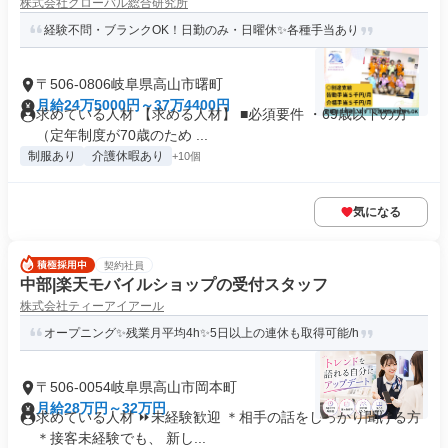
株式会社グローバル総合研究所
経験不問・ブランクOK！日勤のみ・日曜休✨️各種手当あり
〒506-0806岐阜県高山市曙町
月給24万5000円～37万4400円
求めている人材 【求める人材】 ■必須要件 ・69歳以下の方
（定年制度が70歳のため ...
制服あり
介護休暇あり
+10個
気になる
契約社員
中部|楽天モバイルショップの受付スタッフ
株式会社ティーアイアール
オープニング✨残業月平均4h✨5日以上の連休も取得可能/h
〒506-0054岐阜県高山市岡本町
月給28万円～32万円
求めている人材 ⏩未経験歓迎 ＊相手の話をしっかり聞ける方
＊接客未経験でも、 新し...