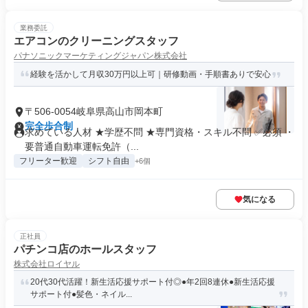
業務委託
エアコンのクリーニングスタッフ
パナソニックマーケティングジャパン株式会社
経験を活かして月収30万円以上可｜研修動画・手順書ありで安心
〒506-0054岐阜県高山市岡本町
完全歩合制
求めている人材 ★学歴不問 ★専門資格・スキル不問 ✅必須 ・
要普通自動車運転免許（...
フリーター歓迎
シフト自由
+6個
気になる
正社員
パチンコ店のホールスタッフ
株式会社ロイヤル
20代30代活躍！新生活応援サポート付◎●年2回8連休●新生活応援
サポート付●髪色・ネイル...