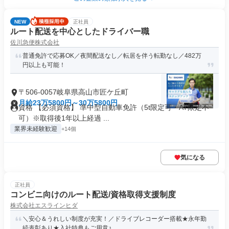
NEW
正社員
ルート配送を中心としたドライバー職
佐川急便株式会社
普通免許で応募OK／夜間配送なし／転居を伴う転勤なし／482万
円以上も可能！
〒506-0057岐阜県高山市匠ケ丘町
月給23万5800円～30万5800円
資格 【必須資格】 準中型自動車免許（5t限定可・AT限定不
可）※取得後1年以上経過 ...
業界未経験歓迎
+14個
気になる
正社員
コンビニ向けのルート配送/資格取得支援制度
株式会社エスラインヒダ
＼安心＆うれしい制度が充実！／ドライブレコーダー搭載★永年勤
続表彰あり★入社特典もご用意♪