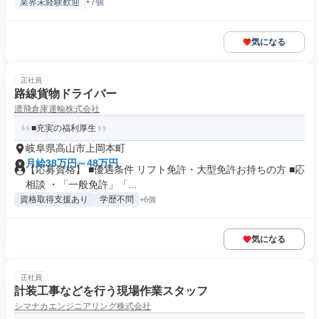
業界未経験歓迎
+7個
気になる
正社員
路線貨物ドライバー
濃飛倉庫運輸株式会社
■充実の福利厚生
岐阜県高山市上岡本町
月給38万円～48万円
【応募資格】 ■優遇条件 リフト免許・大型免許お持ちの方 ■応
相談 ・「一般免許」「...
資格取得支援あり
学歴不問
+6個
気になる
正社員
計装工事などを行う現場作業スタッフ
シマナカエンジニアリング株式会社