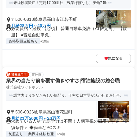
未経験者歓迎！定時17:00退社（残業ほぼなし）実働7.5h
〒506-0818岐阜県高山市江名子町
月給28万円～40万円
必要資格・経験 【必須】 普通自動車免許（AT限定可） 【歓
迎】 ●普通自動車免...
資格取得支援あり
+10個
気になる
正社員
業界の当たり前を覆す働きやすさ|宿泊施設の総合職
株式会社ワットホテル
語学力よりあなたらしい気配り。丁寧な日本語が活かせるお仕事。
〒506-0026岐阜県高山市花里町
月給21万5000円～30万円
求めている人材 ☆語学力は不問！人柄重視の採用です☆ ＜必
須条件＞ ◆簡単なPCスキ...
制服あり
業界未経験歓迎
+24個