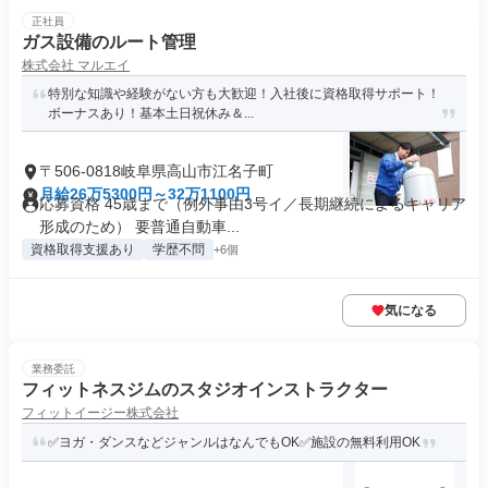
正社員
ガス設備のルート管理
株式会社 マルエイ
特別な知識や経験がない方も大歓迎！入社後に資格取得サポート！
ボーナスあり！基本土日祝休み＆...
〒506-0818岐阜県高山市江名子町
月給26万5300円～32万1100円
応募資格 45歳まで（例外事由3号イ／長期継続によるキャリア
形成のため） 要普通自動車...
資格取得支援あり
学歴不問
+6個
気になる
業務委託
フィットネスジムのスタジオインストラクター
フィットイージー株式会社
✅ヨガ・ダンスなどジャンルはなんでもOK✅施設の無料利用OK