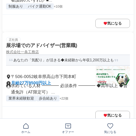
看護師のいずれか ■...
制服あり
バイク通勤OK
+10個
気になる
正社員
展示場でのアドバイザー(営業職)
株式会社一条工務店
あなたの「気配り」が活きる◆未経験から年収1,200万以上も
〒506-0052岐阜県高山市下岡本町
月給27万9500円以上
求めている人材 ━━━━ 必須条件 ━━━━ ◆高卒以上 ◆普
通免許（AT限定可） ...
業界未経験歓迎
歩合給あり
+22個
気になる
正社員
ホーム
オファー
気になる