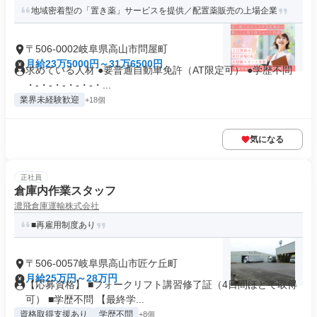
地域密着型の「置き薬」サービスを提供／配置薬販売の上場企業
〒506-0002岐阜県高山市問屋町
月給23万5000円～31万6500円
求めている人材 ●要普通自動車免許（AT限定可） ●学歴不問
・-・-・-・-・-・...
業界未経験歓迎
+18個
気になる
正社員
倉庫内作業スタッフ
濃飛倉庫運輸株式会社
■再雇用制度あり
〒506-0057岐阜県高山市匠ケ丘町
月給25万円～28万円
【応募資格】 ■フォークリフト講習修了証（4日間ほどで取得
可） ■学歴不問 【最終学...
資格取得支援あり
学歴不問
+8個