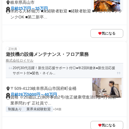
岐阜県高山市
月給25万円～35万円
求める人材/能力 ■未経験者歓迎 ■経験者歓迎 ■学歴不問 ■ブラ
ンクOK ■第二新卒...
気になる
正社員
遊技機の設備メンテナンス・フロア業務
株式会社ロイヤル
20代30代活躍！新生活応援サポート付◎●年2回8連休●新生活応援
サポート付●髪色・ネイル...
〒509-4123岐阜県高山市国府町金桶
月給26万5000円～40万円
資格 ※20歳以上(例外事由2号/改正健康増進法により) 経験・
業界問わず 正社員で...
制服あり
業界未経験歓迎
+34個
気になる