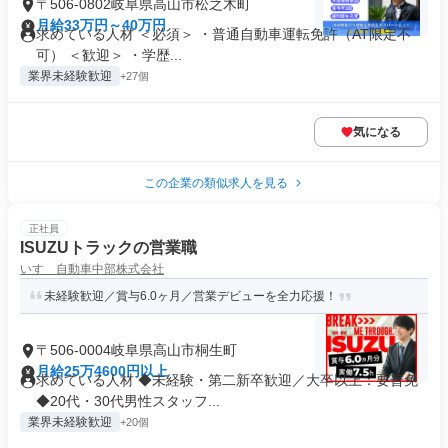
〒506-0802岐阜県高山市松之木町
月給33万円～40万円
求めている人材 ＜必須＞ ・普通自動車運転免許（AT限定不
可） ＜歓迎＞ ・学歴...
業界未経験歓迎
+27個
気になる
この企業の類似求人を見る
正社員
ISUZUトラックの営業職
いすゞ自動車中部株式会社
未経験歓迎／賞与6.0ヶ月／営業デビューを全力応援！
〒506-0004岐阜県高山市桐生町
月給25万4600円以上
求めている人材 ◆未経験・第二新卒歓迎／大卒以上：要普免
◆20代・30代男性スタッフ...
業界未経験歓迎
+20個