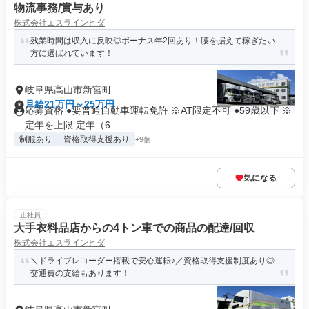
物流事務/賞与あり
株式会社エスラインヒダ
残業時間は収入に反映◎ボーナス年2回あり！腰を据えて稼ぎたい
方に選ばれています！
岐阜県高山市新宮町
月給21万円～25万円
応募資格 ●要普通自動車運転免許 ※AT限定不可 ●59歳以下 ※
定年を上限 定年（6...
制服あり
資格取得支援あり
+9個
気になる
正社員
大手衣料品店からの4トン車での商品の配達/回収
株式会社エスラインヒダ
＼ドライブレコーダー搭載で安心運転♪／資格取得支援制度あり◎
交通費の支給もあります！