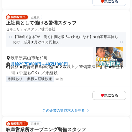
気になる
正社員
正社員として働ける警備スタッフ
セキュリティスタッフ株式会社
【“運転できる”が、働く仲間と収入の支えになる】★自家用車持ち
の方、必見★月収30万円超え...
岐阜県高山市昭和町
月給29万3800円～40万1000円
資格 ■要普通自動車免許■18歳以上／警備業法による ■学歴不
問（中退もOK）／未経験...
制服あり
業界未経験歓迎
+41個
気になる
この企業の類似求人を見る
正社員
岐阜営業所オープニング警備スタッフ