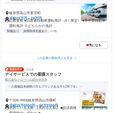
岐阜県高山市新宮町
月給23万円～29万円
応募資格 ●旧普通自動車運転免許（8ｔ限定） ●準中型自動車
運転免許 ※どちらかの免許...
制服あり
資格取得支援あり
+10個
気になる
この企業の類似求人を見る
正社員
デイサービスでの看護スタッフ
株式会社グローバル総合研究所
介護施設未経験の方もブランクある方もOKです♩
〒506-0806岐阜県高山市曙町
月給25万6950円～38万3300円
求めている人材 【求める人材】 ■必須資格 ・看護師 または 准