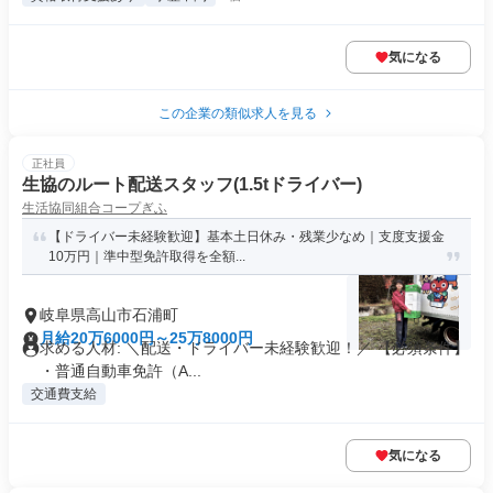
気になる
この企業の類似求人を見る
正社員
生協のルート配送スタッフ(1.5tドライバー)
生活協同組合コープぎふ
【ドライバー未経験歓迎】基本土日休み・残業少なめ｜支度支援金
10万円｜準中型免許取得を全額...
岐阜県高山市石浦町
月給20万6000円～25万8000円
求める人材: ＼配送・ドライバー未経験歓迎！／ 【必須条件】
・普通自動車免許（A...
交通費支給
気になる