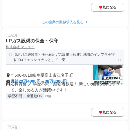
気になる
この企業の類似求人を見る
正社員
LPガス設備の保全・保守
株式会社 マルエイ
【LPガス経験者・液化石油ガス設備士歓迎】地域のインフラを守
るプロフェッショナルとして、安...
〒506-0818岐阜県高山市江名子町
月給29万4000円～38万8300円
応募資格 ／ 学歴不問・経験者歓迎！ 新しい知識を身につけ
て、楽しめる方が活躍中です！...
学歴不問
車通勤OK
+3個
気になる
正社員