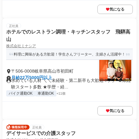
気になる
正社員
ホテルでのレストラン調理・キッチンスタッフ 飛騨高
山
株式会社ミナシア
料理に興味がある方歓迎！学生さんフリーター、主婦さん活躍中！
〒506-0008岐阜県高山市初田町
月給22万5000円以上
求めている人材 ＼＼未経験・第二新卒も大歓迎！／／ ★未経
験スタート多数 ★学歴・経...
バイク通勤OK
車通勤OK
+11個
気になる
正社員
デイサービスでの介護スタッフ