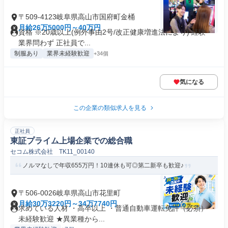
〒509-4123岐阜県高山市国府町金桶
月給26万5000円～40万円
資格 ※20歳以上(例外事由2号/改正健康増進法により) 経験・
業界問わず 正社員で...
制服あり
業界未経験歓迎
+34個
気になる
この企業の類似求人を見る
正社員
東証プライム上場企業での総合職
セコム株式会社 TK11_00140
ノルマなしで年収655万円！10連休も可◎第二新卒も歓迎♪
〒506-0026岐阜県高山市花里町
月給30万3220円～34万7740円
求めている人材 ・高卒以上 ・普通自動車運転免許（必須） ・
未経験歓迎 ★異業種から...