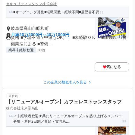
セキュリティスタッフ株式会社
■オープニング募集■転職回数・経験不問■履歴書不要
岐阜県高山市昭和町
月給26万2000円～40万1000円
資格 ■学歴不問（中退もOK）！ ■未経験ＯＫ！ ■18歳以上/警
備業法による ■警備...
業界未経験歓迎
+30個
気になる
この企業の類似求人を見る
正社員
【リニューアルオープン】カフェレストランスタッフ
株式会社未来堂高山
＜未経験者歓迎★共にリニューアルオープンを盛り上げるメンバー
募集＞週休2日制／昇給・賞与あ...