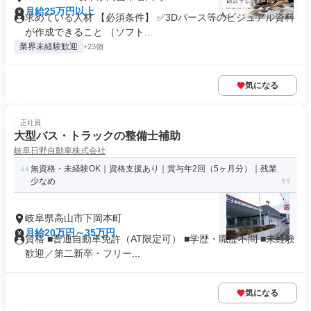
月給25万円以上
求めている人材 【必須条件】 ✅3Dパース等のビジュアル資料
が作成できること （ソフト...
業界未経験歓迎
+23個
気になる
正社員
大型バス・トラックの整備士補助
岐阜日野自動車株式会社
無資格・未経験OK｜資格支援あり｜賞与年2回（5ヶ月分）｜残業
少なめ
岐阜県高山市下岡本町
月給20万円～35万円
資格 ■普通自動車免許（AT限定可） ■学歴・職歴不問 ■未経験
歓迎／第二新卒・フリー...
気になる