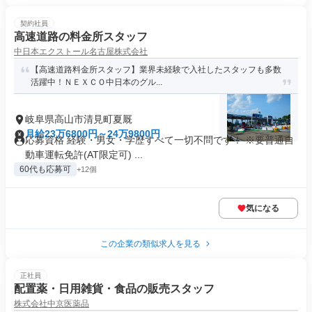
契約社員
高速道路の料金所スタッフ
中日本エクストール名古屋株式会社
【高速道路料金所スタッフ】業界未経験で入社したスタッフも多数
活躍中！ＮＥＸＣＯ中日本のグル...
岐阜県高山市清見町夏厩
月給23万6800円～24万9800円
応募資格 経験・男女・学歴すべて一切不問です！ ※要普通自
動車運転免許(AT限定可) ...
60代も応募可
+12個
気になる
この企業の類似求人を見る
正社員
配置薬・日用雑貨・食品の販売スタッフ
株式会社中京医薬品