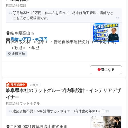
株式会社鉞組
⭕月給33〜40万円。休み方を選べて、将来は施工管理・講師など
にも広がる現場職です。
岐阜県高山市
月給33万円～40万円
求める人材: ＜必須＞ ・普通自動車運転免許（AT限定不可）
＜歓迎＞ ・学歴...
交通費支給
気になる
正社員
岐阜県本社のワットグループ|内装設計・インテリアデザ
イナー
株式会社ワットホテル
建築資格不要！AIを活用するデザイナー/有休含め年休128日
〒506-0021岐阜県高山市名田町