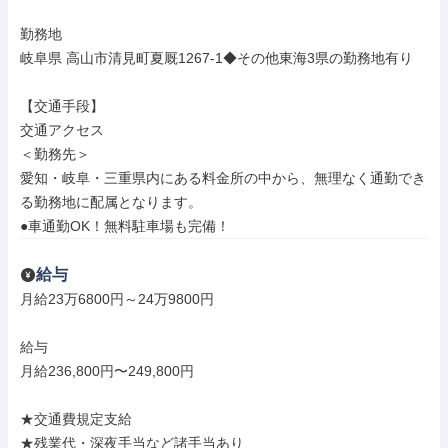
勤務地

岐阜県 高山市清見町夏厩1267-1◆その他東海3県の勤務地有り

【交通手段】

交通アクセス

＜勤務先＞

愛知・岐阜・三重県内にある料金所の中から、無理なく通勤でき
る勤務地に配属となります。

●車通勤OK！無料駐車場も完備！
給与
月給23万6800円～24万9800円

給与

月給236,800円〜249,800円

★交通費規定支給

★残業代・深夜手当など諸手当あり