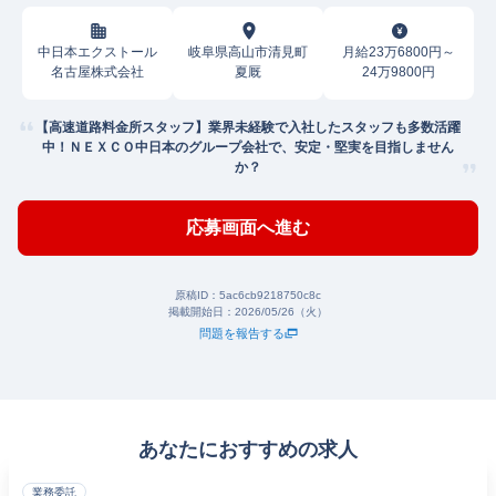
中日本エクストール
岐阜県高山市清見町
月給23万6800円～
名古屋株式会社
夏厩
24万9800円
【高速道路料金所スタッフ】業界未経験で入社したスタッフも多数活躍
中！ＮＥＸＣＯ中日本のグループ会社で、安定・堅実を目指しません
か？
応募画面へ進む
原稿ID：
5ac6cb9218750c8c
掲載開始日：
2026/05/26（火）
問題を報告する
あなたにおすすめの求人
業務委託