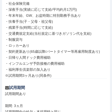
・社会保険完備

・深夜手当(実績に応じて支給/平均約月1万円)

・年末年始、GW、お盆時期に特別勤務手当あり

・扶養手当(子・父母・祖父母)

・残業手当(時間に応じて支給)

・交通費規定支給(当社規定に基づきガソリン代を支給)

・制服貸与

・ロッカーあり

・契約更新あり(65歳以降/パートタイマー等再雇用制度あり)

・日帰り人間ドック費用補助

・インフルエンザ予防接種の費用補助

・福利厚生倶楽部の加入あり

※試用期間3ヶ月あり(同条件)
試用期間
試用期間あり

期間: 3ヵ月

試用期間中の給与：本採用時と同じ
