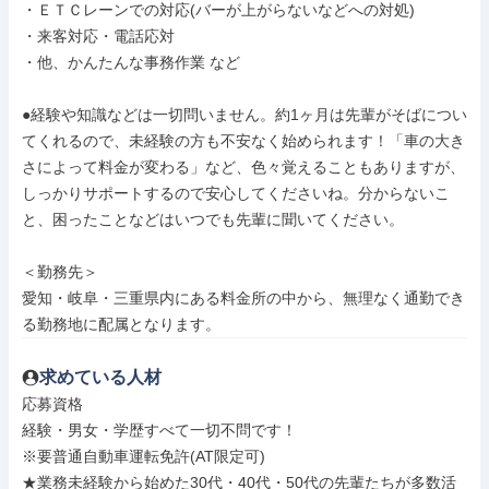
・ＥＴＣレーンでの対応(バーが上がらないなどへの対処)

・来客対応・電話応対

・他、かんたんな事務作業 など

●経験や知識などは一切問いません。約1ヶ月は先輩がそばについ
てくれるので、未経験の方も不安なく始められます！「車の大き
さによって料金が変わる」など、色々覚えることもありますが、
しっかりサポートするので安心してくださいね。分からないこ
と、困ったことなどはいつでも先輩に聞いてください。

＜勤務先＞

愛知・岐阜・三重県内にある料金所の中から、無理なく通勤でき
る勤務地に配属となります。
求めている人材
応募資格

経験・男女・学歴すべて一切不問です！

※要普通自動車運転免許(AT限定可)

★業務未経験から始めた30代・40代・50代の先輩たちが多数活