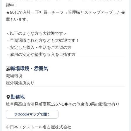
躍中！

★50代で入社→正社員→チーフ→管理職とステップアップした先
輩もいます。

＜以下のような方も大歓迎です＞

・早期退職された方なども大歓迎です！

・安定した収入・生活をご希望の方

・雇用の安定や堅実な収入を目指す方
職場環境・雰囲気
職場環境

屋外喫煙所あり
勤務地
岐阜県高山市清見町夏厩1267-1◆その他東海3県の勤務地有り
Googleマップで開く
中日本エクストール名古屋株式会社
