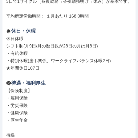
3日で1サイクル（昼夜勤務→昼夜勤務明け→休み）が基本です。

平均所定労働時間： １月あたり 168.0時間
休日・休暇
休日休暇

シフト制(月9日/月の暦日数が28日の月は月8日)

・有給休暇

・特別休暇(慶弔関係、ワークライフバランス休暇2日)

★年間休日107日
待遇・福利厚生
【保険制度】

・雇用保険

・労災保険

・健康保険

・厚生年金

待遇
