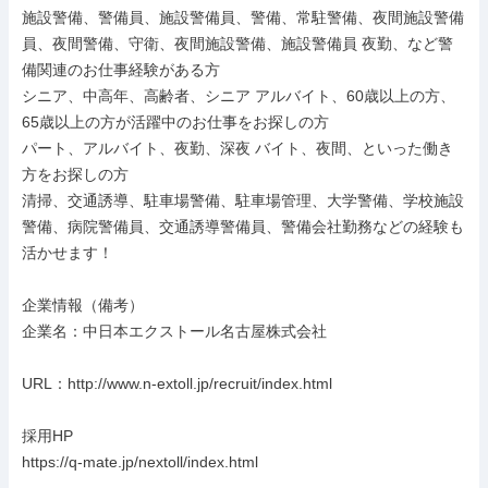
施設警備、警備員、施設警備員、警備、常駐警備、夜間施設警備
員、夜間警備、守衛、夜間施設警備、施設警備員 夜勤、など警
備関連のお仕事経験がある方

シニア、中高年、高齢者、シニア アルバイト、60歳以上の方、
65歳以上の方が活躍中のお仕事をお探しの方

パート、アルバイト、夜勤、深夜 バイト、夜間、といった働き
方をお探しの方

清掃、交通誘導、駐車場警備、駐車場管理、大学警備、学校施設 
警備、病院警備員、交通誘導警備員、警備会社勤務などの経験も
活かせます！

企業情報（備考）

企業名：中日本エクストール名古屋株式会社

URL：http://www.n-extoll.jp/recruit/index.html

採用HP

https://q-mate.jp/nextoll/index.html
