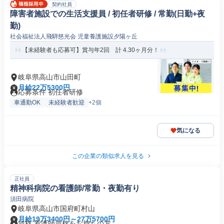
契約社員
障害者施設での生活支援員 / 初任者研修 / 常勤(日勤+夜
勤)
社会福祉法人飛騨慈光会 児童養護施設夕陽ヶ丘
【未経験者も応募可】賞与年2回 計 4.30ヶ月分！
岐阜県高山市山田町
月給22万5300円
応募条件 初任者研修
車通勤OK
未経験者歓迎
+2個
気になる
この企業の類似求人を見る
正社員
精神科病院の看護師/常勤・夜勤有り
須田病院
岐阜県高山市国府町村山
月給19万3400円～27万5700円
資格 看護師資格をお持ちの方