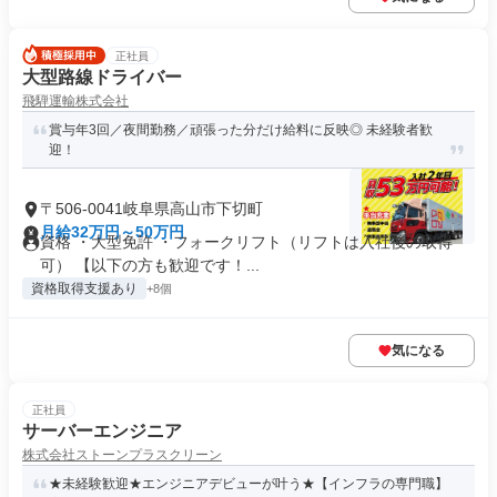
正社員
大型路線ドライバー
飛騨運輸株式会社
賞与年3回／夜間勤務／頑張った分だけ給料に反映◎ 未経験者歓
迎！
〒506-0041岐阜県高山市下切町
月給32万円～50万円
資格 ・大型免許 ・フォークリフト（リフトは入社後の取得
可） 【以下の方も歓迎です！...
資格取得支援あり
+8個
気になる
正社員
サーバーエンジニア
株式会社ストーンプラスクリーン
★未経験歓迎★エンジニアデビューが叶う★【インフラの専門職】