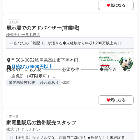
気になる
正社員
展示場でのアドバイザー(営業職)
株式会社一条工務店
あなたの「気配り」が活きる◆未経験から年収1,200万以上も
〒506-0052岐阜県高山市下岡本町
月給27万9500円以上
求めている人材 ━━━━ 必須条件 ━━━━ ◆高卒以上 ◆普
通免許（AT限定可） ...
業界未経験歓迎
歩合給あり
+22個
気になる
正社員
家電量販店の携帯販売スタッフ
株式会社じょぶれい
【正社員】個人ノルマなし◎賞与年2回あり★転勤なし！未経験者