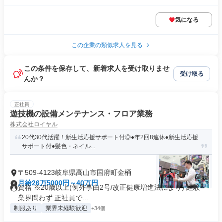
気になる
この企業の類似求人を見る
この条件を保存して、新着求人を受け取りませ
受け取る
んか？
正社員
遊技機の設備メンテナンス・フロア業務
株式会社ロイヤル
20代30代活躍！新生活応援サポート付◎●年2回8連休●新生活応援
サポート付●髪色・ネイル...
〒509-4123岐阜県高山市国府町金桶
月給26万5000円～40万円
資格 ※20歳以上(例外事由2号/改正健康増進法により) 経験・
業界問わず 正社員で...
制服あり
業界未経験歓迎
+34個