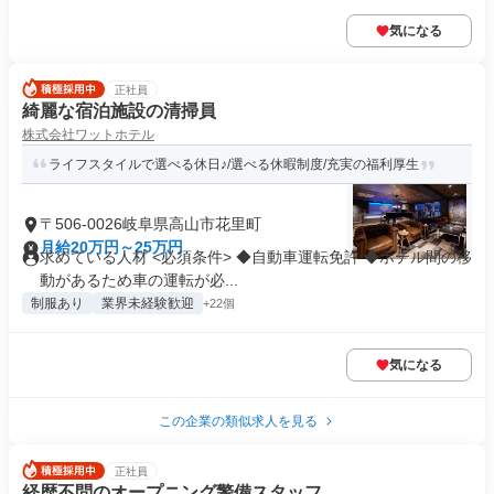
気になる
正社員
綺麗な宿泊施設の清掃員
株式会社ワットホテル
ライフスタイルで選べる休日♪/選べる休暇制度/充実の福利厚生
〒506-0026岐阜県高山市花里町
月給20万円～25万円
求めている人材 <必須条件> ◆自動車運転免許 ◆ホテル間の移
動があるため車の運転が必...
制服あり
業界未経験歓迎
+22個
気になる
この企業の類似求人を見る
正社員
経歴不問のオープニング警備スタッフ