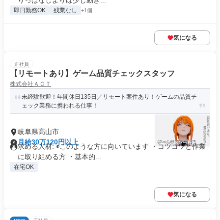
りっぱなしよりは少し動き...
即日勤務OK
残業なし
+1個
気になる
正社員
【リモートあり】ゲーム品質チェックスタッフ
株式会社ＡＣＴ
未経験歓迎！年間休日135日／リモート案件あり！ゲームの品質チ
ェック業務に携われる仕事！
岐阜県高山市
月給30万120円以上
求める人材: ◉このような方に向いています ・コツコツと作業
に取り組める方 ・基本的...
在宅OK
気になる