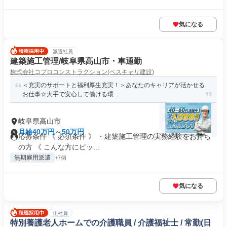
気になる
派遣社員
建築施工管理/岐阜県高山市・車通勤
株式会社コプロコンストラクション(ベスキャリ建設)
＜充実のサポートと福利厚生充実！＞あなたのキャリアが活かせる
お仕事☆大手で安心して働ける環...
岐阜県高山市
月給40万円～50万円
応募条件 《 必須条件 》 ・建築施工管理の実務経験をお持ち
の方 《 こんな方にピッ...
無期雇用派遣
+7個
気になる
正社員
特別養護老人ホームでの介護職員 / 介護福祉士 / 常勤(日