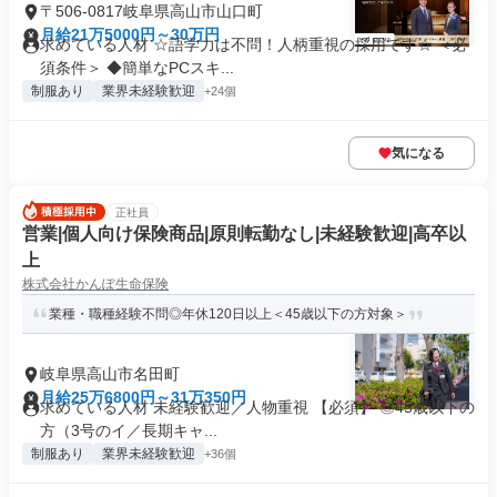
〒506-0817岐阜県高山市山口町
月給21万5000円～30万円
求めている人材 ☆語学力は不問！人柄重視の採用です☆ ＜必
須条件＞ ◆簡単なPCスキ...
制服あり
業界未経験歓迎
+24個
気になる
正社員
営業|個人向け保険商品|原則転勤なし|未経験歓迎|高卒以
上
株式会社かんぽ生命保険
業種・職種経験不問◎年休120日以上＜45歳以下の方対象＞
岐阜県高山市名田町
月給25万6800円～31万350円
求めている人材 未経験歓迎／人物重視 【必須】 ◎45歳以下の
方（3号のイ／長期キャ...
制服あり
業界未経験歓迎
+36個