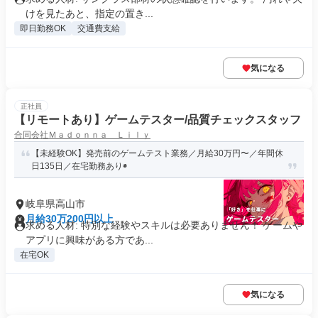
けを見たあと、指定の置き...
即日勤務OK
交通費支給
気になる
正社員
【リモートあり】ゲームテスター/品質チェックスタッフ
合同会社Ｍａｄｏｎｎａ Ｌｉｌｙ
【未経験OK】発売前のゲームテスト業務／月給30万円〜／年間休
日135日／在宅勤務あり◉
岐阜県高山市
月給30万200円以上
求める人材: 特別な経験やスキルは必要ありません！ ゲームや
アプリに興味がある方であ...
在宅OK
気になる