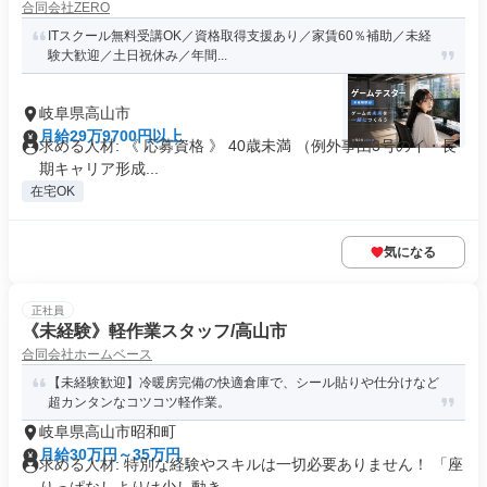
合同会社ZERO
ITスクール無料受講OK／資格取得支援あり／家賃60％補助／未経
験大歓迎／土日祝休み／年間...
岐阜県高山市
月給29万9700円以上
求める人材: 《 応募資格 》 40歳未満 （例外事由3号のイ・長
期キャリア形成...
在宅OK
気になる
正社員
《未経験》軽作業スタッフ/高山市
合同会社ホームベース
【未経験歓迎】冷暖房完備の快適倉庫で、シール貼りや仕分けなど
超カンタンなコツコツ軽作業。
岐阜県高山市昭和町
月給30万円～35万円
求める人材: 特別な経験やスキルは一切必要ありません！ 「座