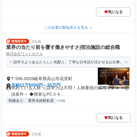
気になる
この企業の類似求人を見る
正社員
業界の当たり前を覆す働きやすさ|宿泊施設の総合職
株式会社ワットホテル
語学力よりあなたらしい気配り。丁寧な日本語が活かせるお仕事。
〒506-0026岐阜県高山市花里町
月給21万5000円～30万円
求めている人材 ☆語学力は不問！人柄重視の採用です☆ ＜必
須条件＞ ◆簡単なPCスキ...
制服あり
業界未経験歓迎
+24個
気になる
正社員