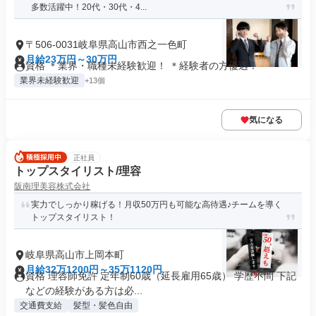
多数活躍中！20代・30代・4...
〒506-0031岐阜県高山市西之一色町
月給23万円～30万円
資格 ＊業界・職種未経験歓迎！ ＊経験者の方優遇！
業界未経験歓迎
+13個
気になる
正社員
トップスタイリスト/理容
阪南理美容株式会社
実力でしっかり稼げる！月収50万円も可能な高待遇♪チームを導く
トップスタイリスト！
岐阜県高山市上岡本町
月給32万1200円～35万1120円
資格 理容師免許 定年制60歳（延長雇用65歳） 学歴不問 下記
などの経験がある方は必...
交通費支給
髪型・髪色自由