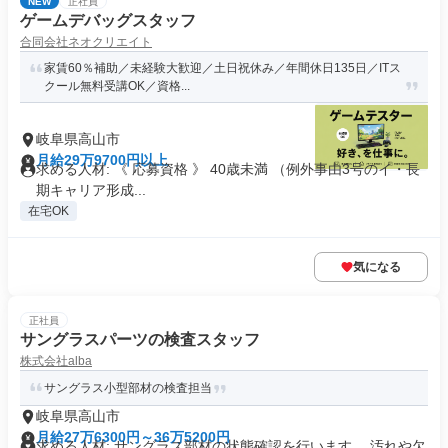
NEW
正社員
ゲームデバッグスタッフ
合同会社ネオクリエイト
家賃60％補助／未経験大歓迎／土日祝休み／年間休日135日／ITス
クール無料受講OK／資格...
岐阜県高山市
月給29万9700円以上
求める人材: 《 応募資格 》 40歳未満 （例外事由3号のイ・長
期キャリア形成...
在宅OK
気になる
正社員
サングラスパーツの検査スタッフ
株式会社alba
サングラス小型部材の検査担当
岐阜県高山市
月給27万6300円～36万5200円
求める人材: サングラス部材の状態確認を行います。 汚れや欠