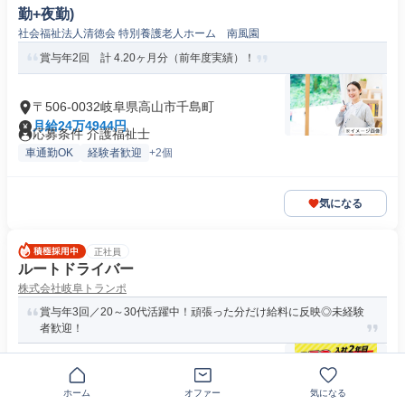
勤+夜勤)
社会福祉法人清徳会 特別養護老人ホーム 南風園
賞与年2回 計 4.20ヶ月分（前年度実績）！
〒506-0032岐阜県高山市千島町
月給24万4944円
応募条件 介護福祉士
車通勤OK
経験者歓迎
+2個
気になる
正社員
ルートドライバー
株式会社岐阜トランポ
賞与年3回／20～30代活躍中！頑張った分だけ給料に反映◎未経験
者歓迎！
〒506-0041岐阜県高山市下切町
月給28万円～35万円
ホーム
オファー
気になる
資格 ・大型自動車免許 ・フォークリフト（リフトは入社後