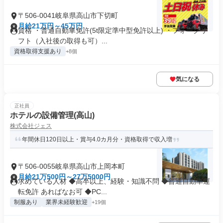
〒506-0041岐阜県高山市下切町
月給21万円～45万円
資格 ・普通自動車免許(5t限定準中型免許以上) ・フォークリ
フト（入社後の取得も可）...
資格取得支援あり
+8個
気になる
正社員
ホテルの設備管理(高山)
株式会社ジェス
年間休日120日以上・賞与4.0カ月分・資格取得で収入増
〒506-0055岐阜県高山市上岡本町
月給21万500円～27万5000円
求めている人材 ◆高卒以上、経験・知識不問 ◆普通自動車運
転免許 あればなお可 ◆PC...
制服あり
業界未経験歓迎
+19個