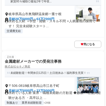
家賃95％補助◎最短2年で年収...
岐阜県高山市奥飛騨温泉郷一重ケ根
月給28万6000円～63万7000円
求める人材: ⭐学歴・経験・スキル不問 ⭐人柄重視の採用で
す！ 完全未経験スタート...
交通費支給
気になる
正社員
金属建材メーカーでの受発注事務
株式会社セキノ興産
未経験歓迎！年間休日125日！土日祝休み！福利厚生充実！
〒506-0818岐阜県高山市江名子町
月給18万5000円～23万5000円
求めている人材 業界・職種未経験の方歓迎 ◆必須 ・社会人経
験がある方 ・高卒以上 ...
制服あり
業界未経験歓迎
+28個