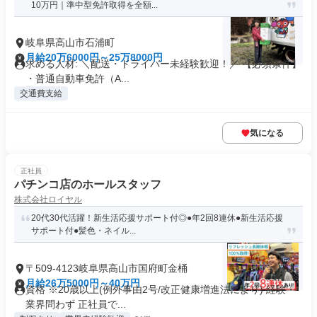
10万円｜準中型免許取得を全額...
岐阜県高山市石浦町
月給20万6000円～25万8000円
求める人材: ＼配送・ドライバー未経験歓迎！／ 【必須条件】
・普通自動車免許（A...
交通費支給
気になる
正社員
パチンコ店のホールスタッフ
株式会社ロイヤル
20代30代活躍！新生活応援サポート付◎●年2回8連休●新生活応援
サポート付●髪色・ネイル...
〒509-4123岐阜県高山市国府町金桶
月給26万5000円～40万円
資格 ※20歳以上(例外事由2号/改正健康増進法により) 経験・
業界問わず 正社員で...