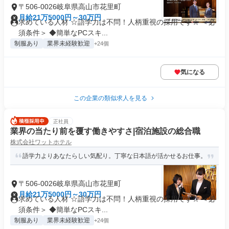
〒506-0026岐阜県高山市花里町
月給21万5000円～30万円
求めている人材 ☆語学力は不問！人柄重視の採用です☆ ＜必
須条件＞ ◆簡単なPCスキ...
制服あり
業界未経験歓迎
+24個
気になる
この企業の類似求人を見る
正社員
業界の当たり前を覆す働きやすさ|宿泊施設の総合職
株式会社ワットホテル
語学力よりあなたらしい気配り。丁寧な日本語が活かせるお仕事。
〒506-0026岐阜県高山市花里町
月給21万5000円～30万円
求めている人材 ☆語学力は不問！人柄重視の採用です☆ ＜必
須条件＞ ◆簡単なPCスキ...
制服あり
業界未経験歓迎
+24個