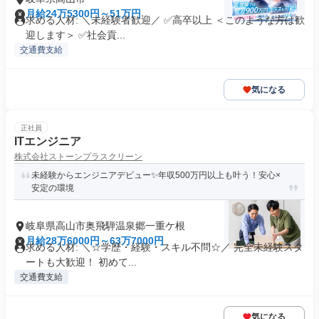
月給24万5300円～51万円
求める人材: ＼未経験者歓迎／ ✅高卒以上 ＜このような方は歓
迎します＞ ✅社会貢...
交通費支給
気になる
正社員
ITエンジニア
株式会社ストーンプラスクリーン
未経験からエンジニアデビュー✨年収500万円以上も叶う！安心×
安定の環境
岐阜県高山市奥飛騨温泉郷一重ケ根
月給28万6000円～63万7000円
求める人材: ＼☆学歴・経験・スキル不問☆／ 完全未経験スタ
ートも大歓迎！ 初めて...
交通費支給
気になる