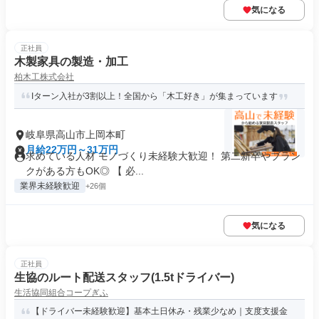
気になる
正社員
木製家具の製造・加工
柏木工株式会社
Iターン入社が3割以上！全国から「木工好き」が集まっています
岐阜県高山市上岡本町
月給22万円～31万円
求めている人材 モノづくり未経験大歓迎！ 第二新卒やブラン
クがある方もOK◎ 【 必...
業界未経験歓迎
+26個
気になる
正社員
生協のルート配送スタッフ(1.5tドライバー)
生活協同組合コープぎふ
【ドライバー未経験歓迎】基本土日休み・残業少なめ｜支度支援金