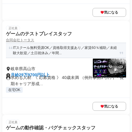
気になる
正社員
ゲームのテストプレイスタッフ
合同会社トータス
ITスクール無料受講OK／資格取得支援あり／家賃60％補助／未経
験大歓迎／土日祝休み／年間...
岐阜県高山市
月給29万9700円以上
求める人材: 《 応募資格 》 40歳未満 （例外事由3号のイ・長
期キャリア形成...
在宅OK
気になる
正社員
ゲームの動作確認・バグチェックスタッフ