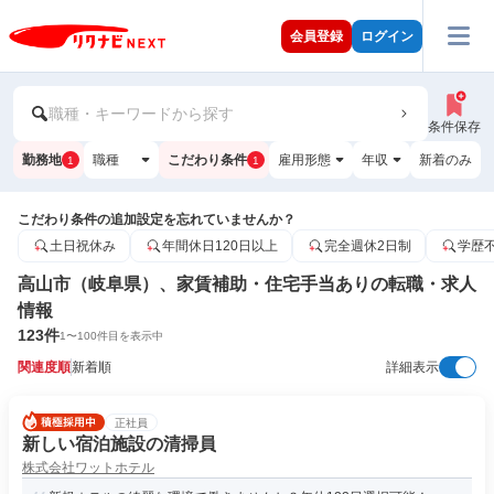
会員登録
ログイン
職種・キーワードから探す
条件保存
勤務地
職種
こだわり条件
雇用形態
年収
新着のみ
1
1
こだわり条件の追加設定を忘れていませんか？
土日祝休み
年間休日120日以上
完全週休2日制
学歴
高山市（岐阜県）、家賃補助・住宅手当ありの転職・求人
情報
123
件
1
〜
100
件目を表示中
関連度順
新着順
詳細表示
正社員
新しい宿泊施設の清掃員
株式会社ワットホテル