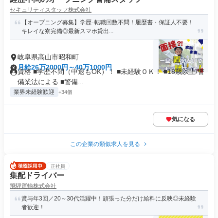
セキュリティスタッフ株式会社
【オープニング募集】学歴･転職回数不問！履歴書・保証人不要！
キレイな寮完備◎最新スマホ貸出...
岐阜県高山市昭和町
月給26万2000円～40万1000円
資格 ■学歴不問（中退もOK）！ ■未経験ＯＫ！ ■18歳以上/警
備業法による ■警備...
業界未経験歓迎
+34個
気になる
この企業の類似求人を見る
正社員
集配ドライバー
飛騨運輸株式会社
賞与年3回／20～30代活躍中！頑張った分だけ給料に反映◎未経験
者歓迎！