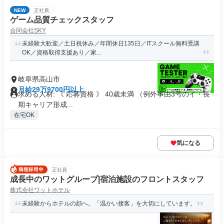
NEW
正社員
ゲーム品質チェックスタッフ
合同会社SKY
未経験大歓迎／土日祝休み／年間休日135日／ITスクール無料受講
OK／資格取得支援あり／家...
岐阜県高山市
月給29万9700円以上
求める人材: 《 応募資格 》 40歳未満 （例外事由3号のイ・長
期キャリア形成...
在宅OK
気になる
正社員
成長中のワットグループ|宿泊施設のフロントスタッフ
株式会社ワットホテル
未経験からホテルの顔へ。「温かい接客」を大切にしています。