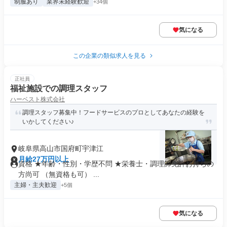
制服あり
業界未経験歓迎
+34個
気になる
この企業の類似求人を見る
正社員
福祉施設での調理スタッフ
ハーベスト株式会社
調理スタッフ募集中！フードサービスのプロとしてあなたの経験を
いかしてください♪
岐阜県高山市国府町宇津江
月給27万円以上
資格 ★年齢・性別・学歴不問 ★栄養士・調理師免許お持ちの
方尚可 （無資格も可） ...
主婦・主夫歓迎
+5個
気になる