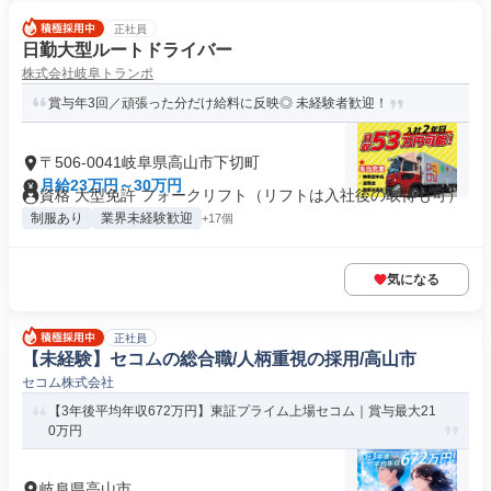
正社員
日勤大型ルートドライバー
株式会社岐阜トランポ
賞与年3回／頑張った分だけ給料に反映◎ 未経験者歓迎！
〒506-0041岐阜県高山市下切町
月給23万円～30万円
資格 大型免許 フォークリフト（リフトは入社後の取得も可）
制服あり
業界未経験歓迎
+17個
気になる
正社員
【未経験】セコムの総合職/人柄重視の採用/高山市
セコム株式会社
【3年後平均年収672万円】東証プライム上場セコム｜賞与最大21
0万円
岐阜県高山市