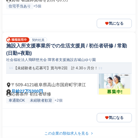
住宅手当あり
+5個
気になる
契約社員
施設入所支援事業所での生活支援員 / 初任者研修 / 常勤
(日勤+夜勤)
社会福祉法人飛騨慈光会 障害者支援施設吉城山ゆり園
【未経験者も応募可】賞与年2回 計 4.30ヶ月分！
〒509-4121岐阜県高山市国府町宇津江
月給22万5300円
応募条件 初任者研修
車通勤OK
未経験者歓迎
+2個
気になる
この企業の類似求人を見る