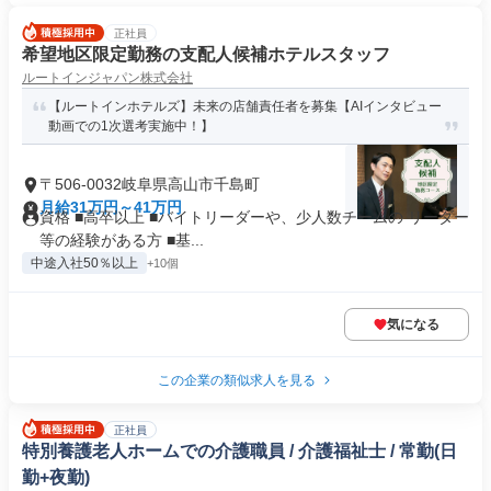
正社員
希望地区限定勤務の支配人候補ホテルスタッフ
ルートインジャパン株式会社
【ルートインホテルズ】未来の店舗責任者を募集【AIインタビュー
動画での1次選考実施中！】
〒506-0032岐阜県高山市千島町
月給31万円～41万円
資格 ■高卒以上 ■バイトリーダーや、少人数チームの リーダー
等の経験がある方 ■基...
中途入社50％以上
+10個
気になる
この企業の類似求人を見る
正社員
特別養護老人ホームでの介護職員 / 介護福祉士 / 常勤(日
勤+夜勤)