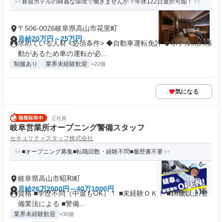
新規ホテルの綺麗な環境で働きませんか？年休122日選択可能！
〒506-0026岐阜県高山市花里町
月給20万円～25万円
求めている人材 <必須条件> ◆自動車運転免許 ◆ホテル間の移
動があるため車の運転が必...
制服あり
業界未経験歓迎
+22個
気になる
正社員
岐阜営業所オープニング警備スタッフ
セキュリティスタッフ株式会社
■オープニング募集■転職回数・経験不問■履歴書不要
岐阜県高山市昭和町
月給26万2000円～40万1000円
資格 ■学歴不問（中退もOK）！ ■未経験ＯＫ！ ■18歳以上/警
備業法による ■警備...
業界未経験歓迎
+30個