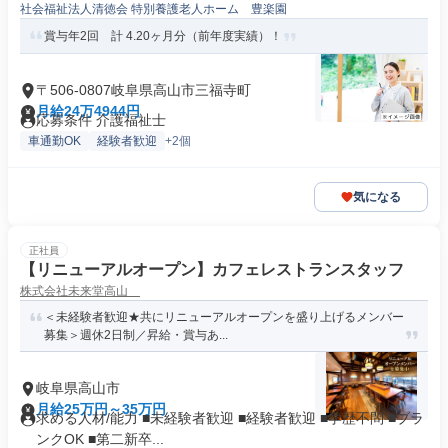
社会福祉法人清徳会 特別養護老人ホーム 豊楽園
賞与年2回 計 4.20ヶ月分（前年度実績）！
〒506-0807岐阜県高山市三福寺町
月給24万4944円
応募条件 介護福祉士
車通勤OK
経験者歓迎
+2個
気になる
正社員
【リニューアルオープン】カフェレストランスタッフ
株式会社未来堂高山
＜未経験者歓迎★共にリニューアルオープンを盛り上げるメンバー
募集＞週休2日制／昇給・賞与あ...
岐阜県高山市
月給25万円～35万円
求める人材/能力 ■未経験者歓迎 ■経験者歓迎 ■学歴不問 ■ブラ
ンクOK ■第二新卒...