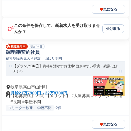
気になる
この条件を保存して、新着求人を受け取りませ
受け取る
んか？
契約社員
調理師/契約社員
福祉型障害児入所施設 山ゆり学園
【ブランクOK⭕️】資格を活かすお仕事❗️働きやすい環境・残業ほぼ
ナシ✨
岐阜県高山市山田町
月給21万7900円～22万8700円
【応募資格】 不問 【メリット】 #大量募集 #フリーター歓迎
#長期 #学歴不問 ...
フリーター歓迎
学歴不問
+2個
気になる