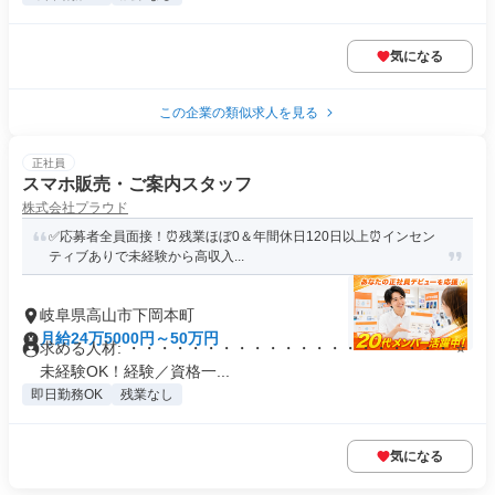
気になる
この企業の類似求人を見る
正社員
スマホ販売・ご案内スタッフ
株式会社プラウド
✅応募者全員面接！⏰残業ほぼ0＆年間休日120日以上⏰インセン
ティブありで未経験から高収入...
岐阜県高山市下岡本町
月給24万5000円～50万円
求める人材: ・・・・・・・・・・・・・・・・・・・・・ ⭐
未経験OK！経験／資格一...
即日勤務OK
残業なし
気になる