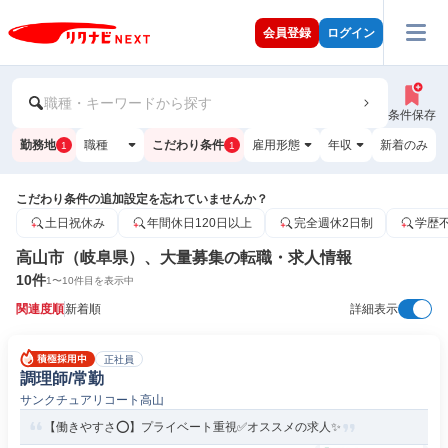
会員登録
ログイン
職種・キーワードから探す
条件保存
勤務地
職種
こだわり条件
雇用形態
年収
新着のみ
1
1
こだわり条件の追加設定を忘れていませんか？
土日祝休み
年間休日120日以上
完全週休2日制
学歴
高山市（岐阜県）、大量募集の転職・求人情報
10
件
1
〜
10
件目を表示中
関連度順
新着順
詳細表示
正社員
調理師/常勤
サンクチュアリコート高山
【働きやすさ⭕️】プライベート重視✅️オススメの求人✨