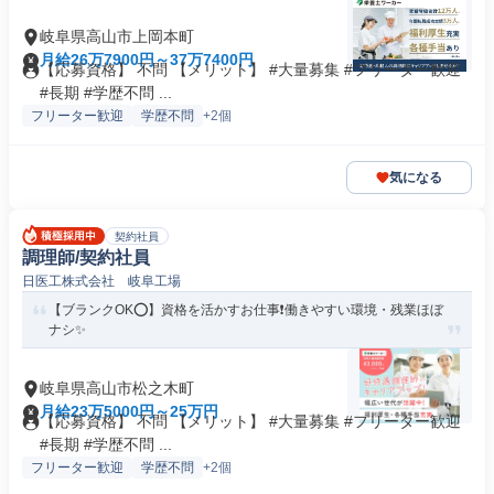
岐阜県高山市上岡本町
月給26万7900円～37万7400円
【応募資格】 不問 【メリット】 #大量募集 #フリーター歓迎
#長期 #学歴不問 ...
フリーター歓迎
学歴不問
+2個
気になる
契約社員
調理師/契約社員
日医工株式会社 岐阜工場
【ブランクOK⭕️】資格を活かすお仕事❗️働きやすい環境・残業ほぼ
ナシ✨
岐阜県高山市松之木町
月給23万5000円～25万円
【応募資格】 不問 【メリット】 #大量募集 #フリーター歓迎
#長期 #学歴不問 ...
フリーター歓迎
学歴不問
+2個