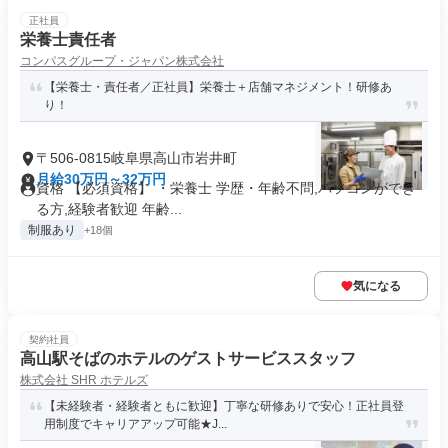
正社員
栄養士責任者
コンパスグループ・ジャパン株式会社
【栄養士・責任者／正社員】栄養士＋店舗マネジメント！研修あ
り！
〒506-0815岐阜県高山市岩井町
月給30万円～32万円
資格 【必須資格】 ・栄養士 学歴・年齢不問,パソコンができ
る方,経験者歓迎 年齢...
制服あり
+18個
気になる
契約社員
高山駅そばのホテルのゲストサービススタッフ
株式会社 SHR ホテルズ
【未経験者・経験者ともに歓迎】丁寧な研修ありで安心！正社員登
用制度でキャリアアップ可能★J...