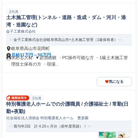
正社員
土木施工管理(トンネル・道路・造成・ダム・河川・港
湾・造園など)
金子工業株式会社
金子工業株式会社@岐阜県高山市×土木施工管理（1級保有者）
岐阜県高山市花岡町
月給31万円～50万円
求める人材: ▼必須経験 ・PC操作可能な方 ・1級土木施工管
理技士保有の方 ・現場...
気になる
正社員
特別養護老人ホームでの介護職員 / 介護福祉士 / 常勤(日
勤+夜勤)
社会福祉法人清徳会 特別養護老人ホーム 豊楽園
賞与年2回 計 4.20ヶ月分（前年度実績）！