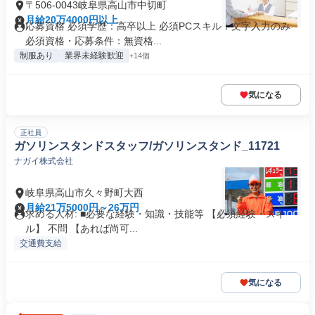
〒506-0043岐阜県高山市中切町
月給20万4000円以上
応募資格 必須学歴：高卒以上 必須PCスキル：文字入力のみ
必須資格・応募条件：無資格...
制服あり
業界未経験歓迎
+14個
気になる
正社員
ガソリンスタンドスタッフ/ガソリンスタンド_11721
ナガイ株式会社
岐阜県高山市久々野町大西
月給21万5000円～26万円
求める人材: ■必要な経験・知識・技能等 【必須経験・スキ
ル】 不問 【あれば尚可...
交通費支給
気になる