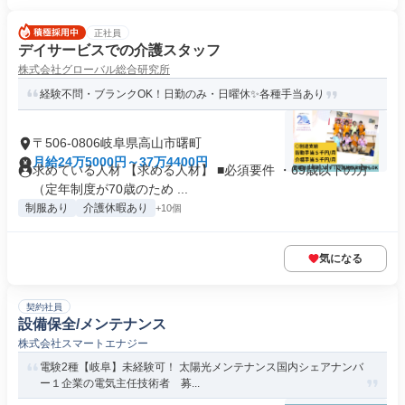
正社員
デイサービスでの介護スタッフ
株式会社グローバル総合研究所
経験不問・ブランクOK！日勤のみ・日曜休✨️各種手当あり
〒506-0806岐阜県高山市曙町
月給24万5000円～37万4400円
求めている人材 【求める人材】 ■必須要件 ・69歳以下の方
（定年制度が70歳のため ...
制服あり
介護休暇あり
+10個
気になる
契約社員
設備保全/メンテナンス
株式会社スマートエナジー
電験2種【岐阜】未経験可！ 太陽光メンテナンス国内シェアナンバ
ー１企業の電気主任技術者 募...