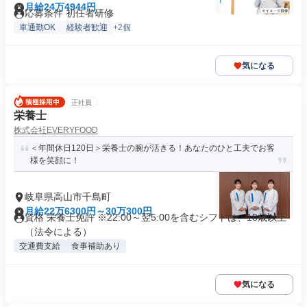
月給24万4944円
応募条件 初任者研修
車通勤OK
経験者歓迎
+2個
気になる
正社員
栄養士
株式会社EVERYFOOD
＜年間休日120日＞栄養士の腕が活きる！あなたのひと工夫でお客
様を笑顔に！
岐阜県高山市千島町
月給22万6300円～30万300円
資格 栄養士免許 ※22:00～翌5:00を含むシフトは、18歳以上
（法令による）
交通費支給
食事補助あり
気になる