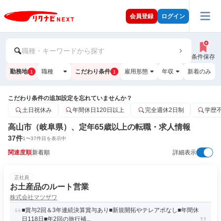
会員登録
ログイン
職種・キーワードから探す
条件保存
勤務地
職種
こだわり条件
雇用形態
年収
新着のみ
1
1
こだわり条件の追加設定を忘れていませんか？
土日祝休み
年間休日120日以上
完全週休2日制
学歴
高山市（岐阜県）、定年65歳以上の転職・求人情報
37
件
1
〜
37
件目を表示中
関連度順
新着順
詳細表示
正社員
お土産品のルート営業
株式会社マツザワ
■賞与2回＆3年連続決算賞与あり■新規開拓やテレアポなし■年間休
日118日■年2回の旅行補...