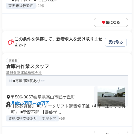
業界未経験歓迎
+24個
気になる
この条件を保存して、新着求人を受け取りませ
受け取る
んか？
正社員
倉庫内作業スタッフ
濃飛倉庫運輸株式会社
■再雇用制度あり
〒506-0057岐阜県高山市匠ケ丘町
月給25万円～28万円
【応募資格】 ■フォークリフト講習修了証（4日間ほどで取得
可） ■学歴不問 【最終学...
資格取得支援あり
学歴不問
+8個