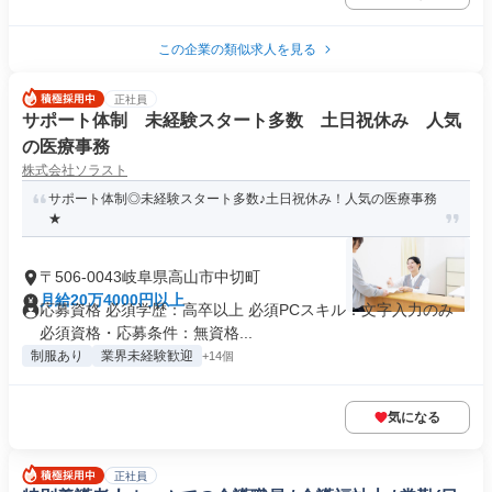
この企業の類似求人を見る
正社員
サポート体制 未経験スタート多数 土日祝休み 人気
の医療事務
株式会社ソラスト
サポート体制◎未経験スタート多数♪土日祝休み！人気の医療事務
★
〒506-0043岐阜県高山市中切町
月給20万4000円以上
応募資格 必須学歴：高卒以上 必須PCスキル：文字入力のみ
必須資格・応募条件：無資格...
制服あり
業界未経験歓迎
+14個
気になる
正社員