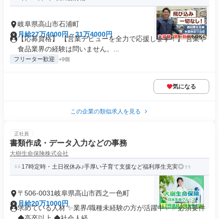
岐阜県高山市石浦町
月給27万4000円～31万4000円
【応募資格】 【営業デビューを全力で応援します！】 営業や
食品業界の経験は問いません。...
フリーター歓迎
+9個
気になる
この企業の類似求人を見る
正社員
書類作成・データ入力などの事務
大樹生命保険株式会社
17時定時・土日祝休み♪手厚い子育て支援など福利厚生充実◎
〒506-0031岐阜県高山市西之一色町
月給20万1000円
求めている人材 ✨業界/職種未経験の方が活躍中✨ ✅必須要件
◆高卒以上 ◆社会人経...