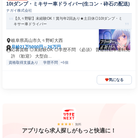
10tダンプ・ミキサー車ドライバー(生コン・砕石の配送)
ナガイ株式会社
【久々野駅】未経験OK！賞与年2回あり★土日休◎10tダンプ・ミ
キサー車ドライバー
岐阜県高山市久々野町大西
月給21万5000円～26万円
応募資格 ◎未経験OK ◎学歴不問 《必須》 普通自動車運転免
許 《歓迎》 大型自...
資格取得支援あり
学歴不問
+6個
気になる
無料
アプリなら求人探しがもっと快適に！