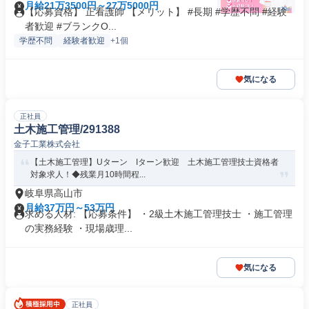
月給21万3500円～27万5000円
【応募資格】 正看護師 【メリット】 #長期 #学歴不問 #経験
者歓迎 #ブランクO...
学歴不問
経験者歓迎
+1個
気になる
正社員
土木施工管理/291388
金子工業株式会社
【土木施工管理】Uターン Iターン歓迎 土木施工管理技士資格者
対象求人！◆残業月10時間程...
岐阜県高山市
月給37万円～53万円
求める人材: 【応募条件】 ・2級土木施工管理技士 ・施工管理
の実務経験 ・現場歳理...
気になる
正社員