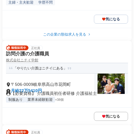
主婦・主夫歓迎
学歴不問
気になる
この企業の類似求人を見る
正社員
訪問介護の介護職員
株式会社ニチイ学館
「やりたい介護はニチイにある」
〒506-0009岐阜県高山市花岡町
月給22万5410円
【必要資格】 介護職員初任者研修 介護福祉士
制服あり
業界未経験歓迎
+38個
気になる
正社員