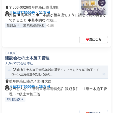
〒506-0026岐阜県高山市花里町
月給18万5000円～21万円
資格 ◆高卒以上 ◆日本語が相当流ちょうに話せて読み書きが
できること ◆基本的なPC操...
制服あり
業界未経験歓迎
+21個
気になる
正社員
建設会社の土木施工管理
ナガイ株式会社 本社
【高山市】土木施工管理/地域の重要インフラを担う|ICT施工・ド
ローン活用推進⚙次世代型の...
岐阜県高山市久々野町大西
月給21万5000円～26万円
求める人材: ・普通自動車運転免許 歓迎条件 ・1級土木施工管
理 ・2級土木施工管...
即日勤務OK