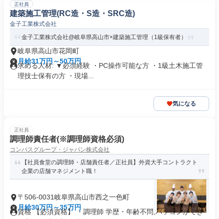
正社員
建築施工管理(RC造・S造・SRC造)
金子工業株式会社
金子工業株式会社@岐阜県高山市×建築施工管理（1級保有者）
岐阜県高山市花岡町
月給31万円～50万円
求める人材: ▼必須経験 ・PC操作可能な方 ・1級土木施工管
理技士保有の方 ・現場...
気になる
正社員
調理師責任者(※調理師資格必須)
コンパスグループ・ジャパン株式会社
【社員食堂の調理師・店舗責任者／正社員】外資大手コントラクト
企業の店舗マネジメント職！
〒506-0031岐阜県高山市西之一色町
月給30万円～35万円
資格 【必須資格】 ・調理師 学歴・年齢不問,パソコンができ