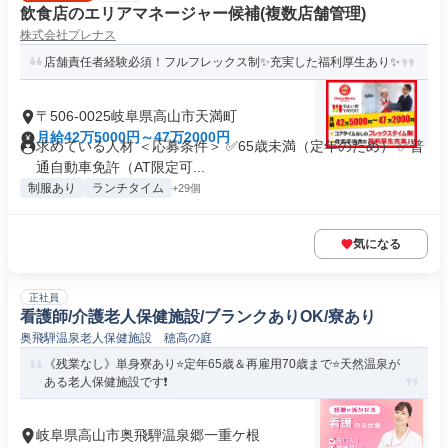
飲食店のエリアマネージャー候補(複数店舗管理)
株式会社プレナス
店舗責任者経験必須！フルフレックス制✨充実した福利厚生あり✨
〒506-0025岐阜県高山市天満町
月給42万5000円～47万2000円
求めている人材 ＜応募条件＞ ✅65歳未満（定年のため） ✅普
通自動車免許（AT限定可...
制服あり
ランチタイム
+29個
気になる
正社員
看護師/介護老人保健施設/ブランクありOK/寮あり
奥飛騨温泉老人保健施設 穂高の庭
《残業なし》単身寮あり⭐定年65歳＆再雇用70歳まで⭐天然温泉が
ある老人保健施設です❗️
岐阜県高山市奥飛騨温泉郷一重ケ根