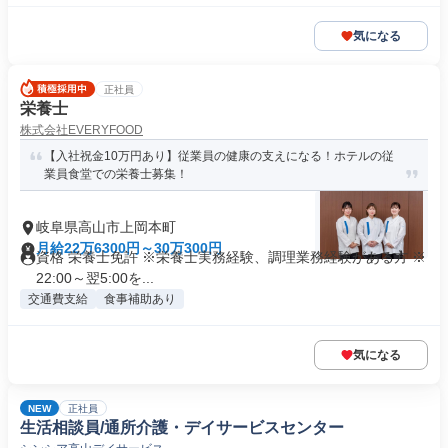
気になる
正社員
栄養士
株式会社EVERYFOOD
【入社祝金10万円あり】従業員の健康の支えになる！ホテルの従
業員食堂での栄養士募集！
岐阜県高山市上岡本町
月給22万6300円～30万300円
資格 栄養士免許 ※栄養士実務経験、調理業務経験がある方 ※
22:00～翌5:00を...
交通費支給
食事補助あり
気になる
NEW
正社員
生活相談員/通所介護・デイサービスセンター