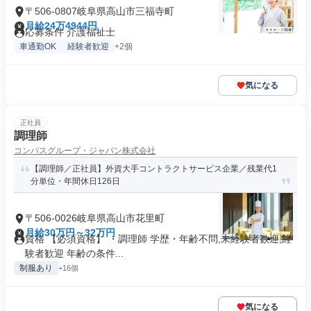
〒506-0807岐阜県高山市三福寺町
月給24万4944円
応募条件 介護福祉士
車通勤OK
経験者歓迎
+2個
気になる
正社員
調理師
コンパスグループ・ジャパン株式会社
【調理師／正社員】外資大手コントラクトサービス企業／残業代1
分単位・年間休日126日
〒506-0026岐阜県高山市花里町
月給30万円～32万円
資格 【必須資格】 ・調理師 学歴・年齢不問,未経験者歓迎,経
験者歓迎 年齢の条件...
制服あり
+16個
気になる