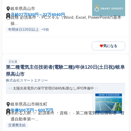
岐阜県高山市
月給27万930円～32万4040円
資格 必須条件 ・PCスキル（Word, Excel, PowerPointの基本
操...
年間休日120日以上
+9個
気になる
正社員
第二種電気主任技術者(電験二種)/年休120日(土日祝)/岐阜
県高山市
株式会社スマートエナジー
太陽光発電所の保守管理(O&M)/転勤なし/IPO準備中
岐阜県高山市桐生町
年俸500万円～600万円
求める人材: ✅ 必須条件 ・資格： - 第二種電気主任技術者 - 普
通自動車第一...
交通費支給