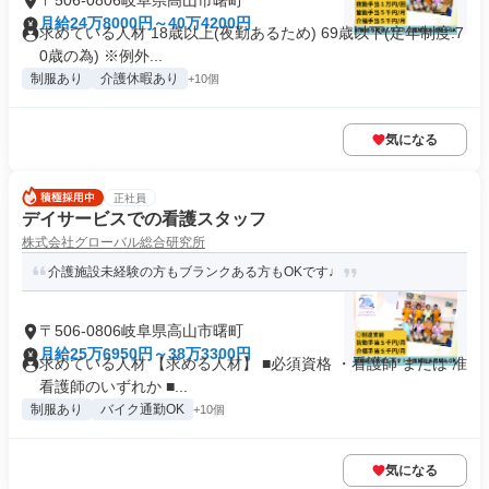
〒506-0806岐阜県高山市曙町
月給24万8000円～40万4200円
求めている人材 18歳以上(夜勤あるため) 69歳以下(定年制度:7
0歳の為) ※例外...
制服あり
介護休暇あり
+10個
気になる
正社員
デイサービスでの看護スタッフ
株式会社グローバル総合研究所
介護施設未経験の方もブランクある方もOKです♩
〒506-0806岐阜県高山市曙町
月給25万6950円～38万3300円
求めている人材 【求める人材】 ■必須資格 ・看護師 または 准
看護師のいずれか ■...
制服あり
バイク通勤OK
+10個
気になる