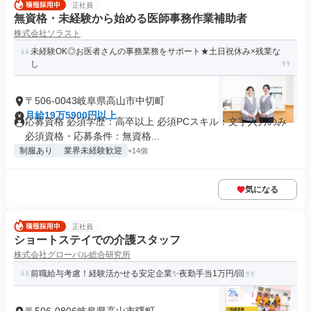
正社員
無資格・未経験から始める医師事務作業補助者
株式会社ソラスト
未経験OK◎お医者さんの事務業務をサポート★土日祝休み×残業な
し
〒506-0043岐阜県高山市中切町
月給19万5900円以上
応募資格 必須学歴：高卒以上 必須PCスキル：文字入力のみ
必須資格・応募条件：無資格...
制服あり
業界未経験歓迎
+14個
気になる
正社員
ショートステイでの介護スタッフ
株式会社グローバル総合研究所
前職給与考慮！経験活かせる安定企業✨️夜勤手当1万円/回