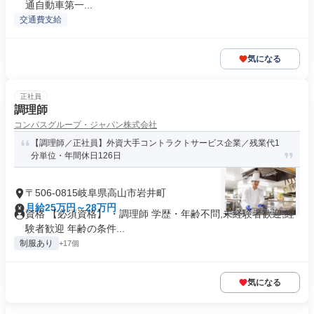
通自動車第一...
交通費支給
気になる
正社員
調理師
コンパスグループ・ジャパン株式会社
【調理師／正社員】外資大手コントラクトサービス企業／残業代1
分単位・年間休日126日
〒506-0815岐阜県高山市岩井町
月給25万円～28万円
資格 【必須資格】 ・調理師 学歴・年齢不問,未経験者歓迎,経
験者歓迎 年齢の条件...
制服あり
+17個
気になる