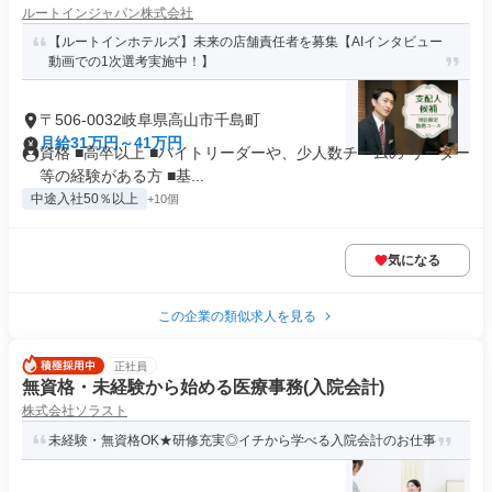
ルートインジャパン株式会社
【ルートインホテルズ】未来の店舗責任者を募集【AIインタビュー
動画での1次選考実施中！】
〒506-0032岐阜県高山市千島町
月給31万円～41万円
資格 ■高卒以上 ■バイトリーダーや、少人数チームの リーダー
等の経験がある方 ■基...
中途入社50％以上
+10個
気になる
この企業の類似求人を見る
正社員
無資格・未経験から始める医療事務(入院会計)
株式会社ソラスト
未経験・無資格OK★研修充実◎イチから学べる入院会計のお仕事