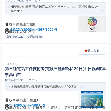
シンシア高山デイサービス
相談員のお仕事/月給36万以上/デイサービスでの生活相談員のお仕
事です！
岐阜県高山市曙町
月給23万1000円～36万7000円
求める人材: 不問
即日勤務OK
交通費支給
気になる
正社員
第三種電気主任技術者(電験三種)/年休120日(土日祝)/岐阜
県高山市
株式会社スマートエナジー
太陽光発電所の保守管理(O&M)/転勤なし/IPO準備中
岐阜県高山市桐生町
年俸360万円～500万円
求める人材: ✅ 必須条件 ・資格： - 第三種電気主任技術者 - 普