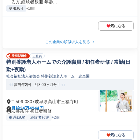
る方,経験者歓迎 年齢...
制服あり
+18個
気になる
この企業の類似求人を見る
正社員
特別養護老人ホームでの介護職員 / 初任者研修 / 常勤(日
勤+夜勤)
社会福祉法人清徳会 特別養護老人ホーム 豊楽園
賞与年2回 計3.00ヶ月分！
〒506-0807岐阜県高山市三福寺町
月給24万4944円
応募条件 初任者研修
車通勤OK
経験者歓迎
+2個
気になる