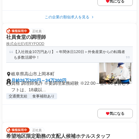
気になる
この企業の類似求人を見る
正社員
社員食堂の調理師
株式会社EVERYFOOD
【入社祝金10万円あり】＜年間休日120日＞外食産業からの転職者
も多数活躍中！
岐阜県高山市上岡本町
月給26万300円～34万300円
資格 調理師免許 ※要調理業務経験 ※22:00～翌5:00を含むシ
フトは、18歳以...
交通費支給
食事補助あり
気になる
正社員
希望地区限定勤務の支配人候補ホテルスタッフ