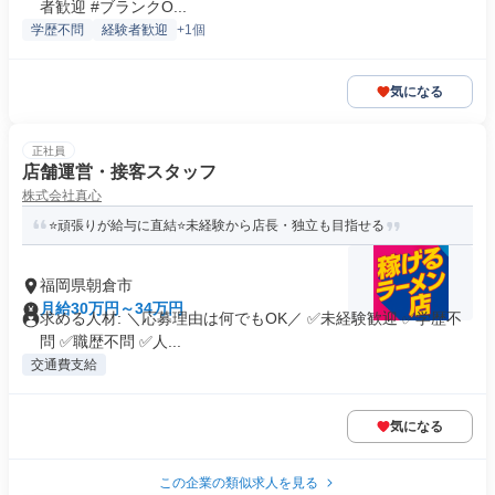
者歓迎 #ブランクO...
学歴不問
経験者歓迎
+1個
気になる
正社員
店舗運営・接客スタッフ
株式会社真心
⭐頑張りが給与に直結⭐未経験から店長・独立も目指せる
福岡県朝倉市
月給30万円～34万円
求める人材: ＼応募理由は何でもOK／ ✅未経験歓迎 ✅学歴不
問 ✅職歴不問 ✅人...
交通費支給
気になる
この企業の類似求人を見る