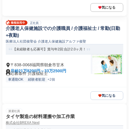
気になる
正社員
介護老人保健施設での介護職員 / 介護福祉士 / 常勤(日勤
+夜勤)
医療法人社団俊聖会 介護老人保健施設アルファ俊聖
【未経験者も応募可】賞与年2回:合計2.0ヶ月！
〒838-0068福岡県朝倉市甘木
月給21万8200円～33万2500円
応募条件 介護福祉士
車通勤OK
経験者歓迎
+2個
気になる
派遣社員
タイヤ製造の材料運搬や加工作業
株式会社BREXA Next