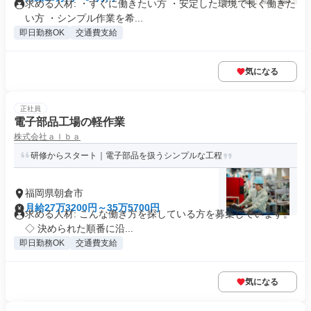
求める人材: ・すぐに働きたい方 ・安定した環境で長く働きた
い方 ・シンプル作業を希...
即日勤務OK
交通費支給
気になる
正社員
電子部品工場の軽作業
株式会社ａｌｂａ
研修からスタート｜電子部品を扱うシンプルな工程
福岡県朝倉市
月給27万3200円～35万5700円
求める人材: こんな働き方を探している方を募集しています。
◇ 決められた順番に沿...
即日勤務OK
交通費支給
気になる