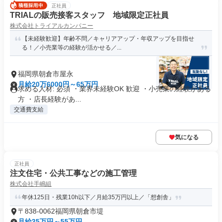
正社員
TRIALの販売接客スタッフ 地域限定正社員
株式会社トライアルカンパニー
【未経験歓迎】年齢不問／キャリアアップ・年収アップを目指せ
る！／小売業等の経験が活かせる／...
福岡県朝倉市屋永
月給20万6000円～65万円
求める人材: 必須 ・業界未経験OK 歓迎 ・小売業の経験がある
方 ・店長経験があ...
交通費支給
気になる
正社員
注文住宅・公共工事などの施工管理
株式会社手嶋組
年休125日・残業10h以下／月給35万円以上／「想創舎」
〒838-0062福岡県朝倉市堤
月給35万円～55万円