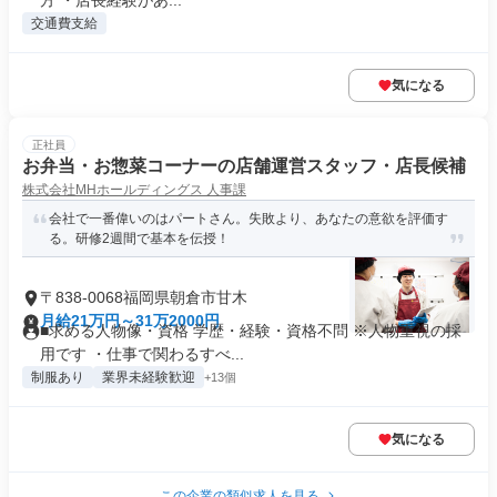
方 ・店長経験があ...
交通費支給
気になる
正社員
お弁当・お惣菜コーナーの店舗運営スタッフ・店長候補
株式会社MHホールディングス 人事課
会社で一番偉いのはパートさん。失敗より、あなたの意欲を評価す
る。研修2週間で基本を伝授！
〒838-0068福岡県朝倉市甘木
月給21万円～31万2000円
■求める人物像・資格 学歴・経験・資格不問 ※人物重視の採
用です ・仕事で関わるすべ...
制服あり
業界未経験歓迎
+13個
気になる
この企業の類似求人を見る