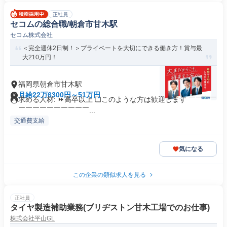
正社員
セコムの総合職/朝倉市甘木駅
セコム株式会社
＜完全週休2日制！＞プライベートを大切にできる働き方！賞与最
大210万円！
福岡県朝倉市甘木駅
月給22万6300円～51万円
求める人材: ⏩高卒以上 ❏このような方は歓迎します ￣￣￣￣
￣￣￣￣￣￣￣￣￣￣...
交通費支給
気になる
この企業の類似求人を見る
正社員
タイヤ製造補助業務(ブリヂストン甘木工場でのお仕事)
株式会社平山GL