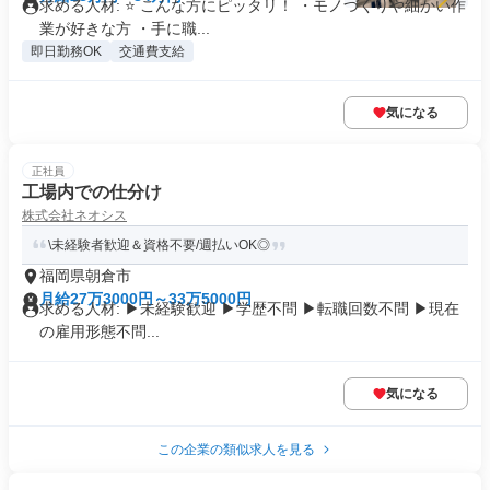
求める人材: ⭐ こんな方にピッタリ！ ・モノづくりや細かい作
業が好きな方 ・手に職...
即日勤務OK
交通費支給
気になる
正社員
工場内での仕分け
株式会社ネオシス
\未経験者歓迎＆資格不要/週払いOK◎
福岡県朝倉市
月給27万3000円～33万5000円
求める人材: ▶︎未経験歓迎 ▶︎学歴不問 ▶︎転職回数不問 ▶︎現在
の雇用形態不問...
気になる
この企業の類似求人を見る