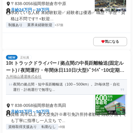
〒838-0056福岡県朝倉市中原
月給24万円～39万円
求めている人材 未経験歓迎✅ 経験者は優遇✅ 職歴・学歴・資
格は不問です!! <歓迎...
制服あり
業界未経験歓迎
+37個
気になる
NEW
正社員
10t トラックドライバー / 拠点間の中長距離輸送(固定ル
ート) / 夜間運行・年間休日110日/大型ﾄﾞﾗｲﾊﾞｰ10t定期夜
九州福山通運株式会社
間幹線便(正社員)
夜間の拠点間・短中長距離輸送（100～500km）。2h毎休憩・自社
運行・計画運行で無理な...
〒838-0058福岡県朝倉市馬田
月給35万円～50万円
資格 高卒以上 要大型免許※牽引免許所持者歓迎 経験が無くて
も丁寧に指導し一人立ち で...
資格取得支援あり
転勤なし
+8個