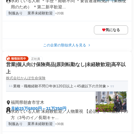
求めている人材 ＊学歴・経験不問 ＊要普通運転免許（業務使
用のため） ＊第二新卒歓迎...
制服あり
業界未経験歓迎
+20個
気になる
この企業の類似求人を見る
正社員
営業|個人向け保険商品|原則転勤なし|未経験歓迎|高卒以
上
株式会社かんぽ生命保険
業種・職種経験不問◎年休120日以上＜45歳以下の方対象＞
福岡県朝倉市甘木
月給25万6800円～31万350円
求めている人材 未経験歓迎／人物重視 【必須】 ◎45歳以下の
方（3号のイ／長期キャ...
制服あり
業界未経験歓迎
+36個