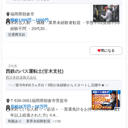
福岡県朝倉市
時給1300円～1500円
求める人材: ・職種・業界未経験者歓迎 ・学歴不問/資格不問/
経験不問 ・20代30...
交通費支給
気になる
正社員
西鉄のバス運転士(甘木支社)
西日本鉄道株式会社
✅賞与年約6.5ヵ月分！9割が未経験からスタートし活躍中★
〒838-0061福岡県朝倉市菩提寺
月給26万円～50万円
求めている人材 ✅＜必須＞ ・普通免許をお持ちの方(取得後1
年以上経過された方) ※A...
制服あり
業界未経験歓迎
+13個