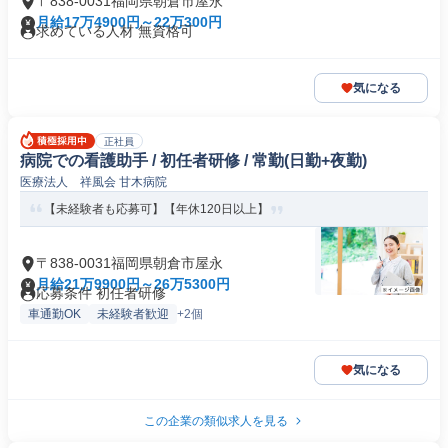
〒838-0031福岡県朝倉市屋永
月給17万4900円～22万300円
求めている人材 無資格可
気になる
正社員
病院での看護助手 / 初任者研修 / 常勤(日勤+夜勤)
医療法人 祥風会 甘木病院
【未経験者も応募可】【年休120日以上】
〒838-0031福岡県朝倉市屋永
月給21万9900円～26万5300円
応募条件 初任者研修
車通勤OK
未経験者歓迎
+2個
気になる
この企業の類似求人を見る