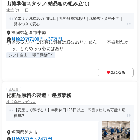
出荷準備スタッフ(納品箱の組み立て)
株式会社十田
全エリア月給26万円以上｜無料駐車場あり｜未経験・資格不問｜
見本つきで安心
福岡県朝倉市中原
月給29万7100円～37万円
求める人材: ご応募に資格は必要ありません！ 「不器用だか
ら」とためらう必要はあり...
シフト自由
即日勤務OK
気になる
正社員
化粧品原料の製造・運搬業務
株式会社レガシィ
【安定して稼げる！】年間休日128日以上！即働き出しも可能！寮
費無料！
福岡県朝倉市
月給28万円～34万円