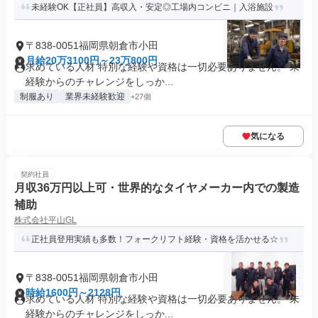
未経験OK【正社員】高収入・安定◎工場内コンビニ｜入浴施設
〒838-0051福岡県朝倉市小田
月給20万3100円～23万800円
求めている人材 特別な経験や資格は一切必要ありません。 未
経験からのチャレンジをしっか...
制服あり
業界未経験歓迎
+27個
気になる
契約社員
月収36万円以上可・世界的なタイヤメーカー内での製造
補助
株式会社平山GL
正社員登用実績も多数！フォークリフト経験・資格を活かせる☆
〒838-0051福岡県朝倉市小田
時給1600円～2128円
求めている人材 特別な経験や資格は一切必要ありません。 未
経験からのチャレンジをしっか...