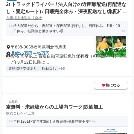
2t トラックドライバー / 法人向けの近距離配送(再配達な
し・固定ルート) / 日曜完全休み・深夜配送なし/集配ﾄﾞﾗｲ
九州福山通運株式会社
ﾊﾞｰ2t(正社員)
法人配送だから、再配達・深夜配送ほぼなし。日曜休み、月9～10
日休み、転勤無と働きやすい環...
〒838-0058福岡県朝倉市馬田
月給25万円～45万円
資格 高卒以上 普通自動車運転免許保有者（AT限定不可） 201
7年3月12日以降に...
資格取得支援あり
転勤なし
+6個
気になる
正社員
寮無料・未経験からの工場内ワーク|鉄筋加工
株式会社ケイ工業
年休120日×賞与年3回！＃寮完備⭐️#履歴書不要⭐️