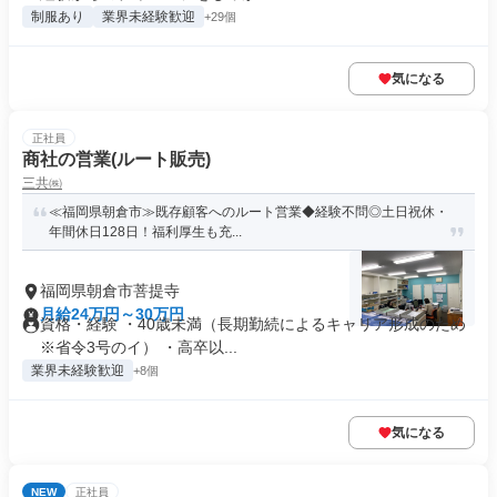
制服あり
業界未経験歓迎
+29個
気になる
正社員
商社の営業(ルート販売)
三共㈱
≪福岡県朝倉市≫既存顧客へのルート営業◆経験不問◎土日祝休・
年間休日128日！福利厚生も充...
福岡県朝倉市菩提寺
月給24万円～30万円
資格・経験 ・40歳未満（長期勤続によるキャリア形成のため
※省令3号のイ） ・高卒以...
業界未経験歓迎
+8個
気になる
NEW
正社員