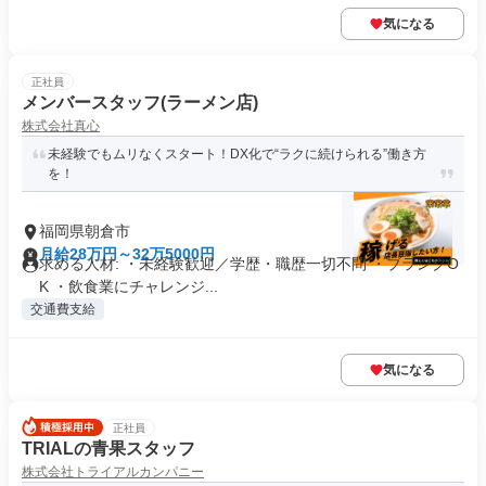
気になる
正社員
メンバースタッフ(ラーメン店)
株式会社真心
未経験でもムリなくスタート！DX化で“ラクに続けられる”働き方
を！
福岡県朝倉市
月給28万円～32万5000円
求める人材: ・未経験歓迎／学歴・職歴一切不問 ・ブランクO
K ・飲食業にチャレンジ...
交通費支給
気になる
正社員
TRIALの青果スタッフ
株式会社トライアルカンパニー