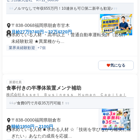
セコム株式会社 KY11_00058
ノルマなしで年収655万円！10連休も可◎第二新卒も歓迎♪
〒838-0068福岡県朝倉市甘木
月給27万9740円～32万4220円
求めている人材 ・高卒以上 ・普通自動車運転免許（必須） ・
未経験歓迎 ★異業種から...
業界未経験歓迎
+7個
気になる
派遣社員
食事付きの半導体装置メンテ補助
株式会社Ａｓｓｅｔ Ｂｕｓｉｎｅｓｓ Ｈｕｍａｎ Ｃａｐｉｔａｌ
✅食費0円で月収35万円可能！
〒838-0000福岡県朝倉市
時給1950円～2100円
求めている人材 ■ 求める人材 ☆「技術を学びながら確実に稼
ぎたい」あなたの成長を応援...