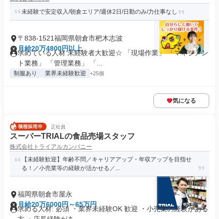
未経験で安定収入/朝倉エリア/週休2日/日勤のみ/力仕事なし
〒838-1521福岡県朝倉市杷木志波
月給20万4800円以上
求めている人材 未経験者大歓迎☆ 「現場作業」 「マネジメン
ト業務」 「管理業務」 「...
制服あり
業界未経験歓迎
+25個
気になる
正社員
スーパーTRIALの食品売場スタッフ
株式会社トライアルカンパニー
【未経験歓迎】年齢不問／キャリアアップ・年収アップを目指せ
る！／小売業等の経験が活かせる／...
福岡県朝倉市屋永
月給20万6000円～65万円
求める人材: 必須 ・業界未経験OK 歓迎 ・小売業の経験がある