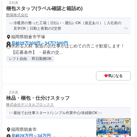
正社員
梱包スタッフ(ラベル確認と箱詰め)
艶陽株式会社
冷暖房の整った工場｜日払い・週払いOK（規定あり）｜入社前の
見学OK｜日勤と夜勤の2交替
福岡県朝倉市平塚
月給28万300円～34万7300円
求める人材: 製造のお仕事がはじめての方こそ歓迎します！
【応募条件】 ・昼夜の交...
シフト自由
即日勤務OK
気になる
正社員
検品・梱包・仕分けスタッフ
株式会社デジタルブロックス
最短でお仕事スタート/シンプル作業中心/未経験OK
福岡県朝倉市
月給28万円～34万円