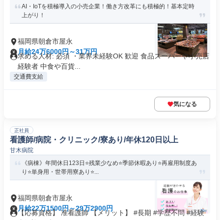
AI・IoTを積極導入の小売企業！働き方改革にも積極的！基本定時
上がり！
福岡県朝倉市屋永
月給24万6000円～31万円
求める人材: 必須 ・業界未経験OK 歓迎 食品スーパーや小売店
経験者 中食や百貨...
交通費支給
気になる
正社員
看護師/病院・クリニック/寮あり/年休120日以上
甘木病院
《病棟》年間休日123日⭐残業少なめ⭐季節休暇あり⭐再雇用制度あ
り⭐単身用・世帯用寮あり⭐...
福岡県朝倉市屋永
月給22万1500円～29万2900円
【応募資格】 准看護師 【メリット】 #長期 #学歴不問 #経験