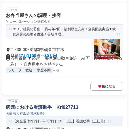
正社員
お弁当屋さんの調理・接客
Miコーポレーション株式会社
エリア社員の募集 ！賞与年2回・福利厚生充実！全員面談実施★飲
食業界の経験者優遇！長期休暇...
〒838-0068福岡県朝倉市甘木
月給27万1100円～30万円
応募資格 ▼必須 ・要普通自動車免許（AT可、配送業務がある
為） ・自家用車をお持ちの...
フリーター歓迎
学歴不問
+5個
気になる
正社員
病院における看護助手 Kri027713
医療法人祥風会甘木病院
【完全週休2日制・年間休日120日以上】看護助手（正社員）