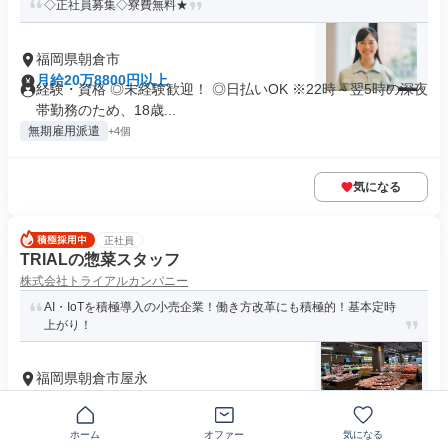
◇正社員募集◇寮費無料★
福岡県朝倉市
月給20万8800円以上
経験・資格 ◎未経験歓迎！ ◎日払いOK ※22時～翌5時の深夜
帯勤務のため、18歳...
無期雇用派遣
+4個
気になる
正社員
TRIALの惣菜スタッフ
株式会社トライアルカンパニー
AI・IoTを積極導入の小売企業！働き方改革にも積極的！基本定時
上がり！
福岡県朝倉市屋永
月給24万6000円～31万円
求める人材: 必須 ・業界未経験OK 歓迎 食品スーパーや小売店
経験者 中食や百貨...
ホーム
オファー
気になる