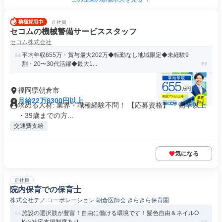
正社員
セコムの機械警備サービススタッフ
セコム株式会社
平均年収655万・賞与最大202万◆転勤なし地域限定◆未経験9
割・20〜30代活躍◆最大1...
福岡県朝倉市
月給22万6300円以上
求める人材: 業界・職種経験不問！ 【応募資格】 ・高卒以上
・39歳までの方...
交通費支給
気になる
正社員
院内保育での保育士
株式会社テノ.コーポレーション 朝倉医師会 きらきら保育園
施設の選択肢が豊富！自由に働ける環境です！髪色自由＆ネイルO