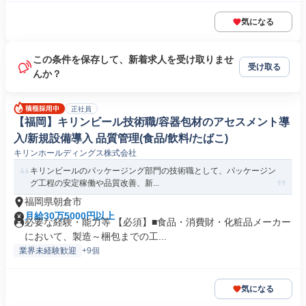
気になる
この条件を保存して、新着求人を受け取りませ
受け取る
んか？
正社員
【福岡】キリンビール技術職/容器包材のアセスメント導
入/新規設備導入 品質管理(食品/飲料/たばこ)
キリンホールディングス株式会社
キリンビールのパッケージング部門の技術職として、パッケージン
グ工程の安定稼働や品質改善、新...
福岡県朝倉市
月給30万5000円以上
必要な経験・能力等 【必須】■食品・消費財・化粧品メーカー
において、製造～梱包までの工...
業界未経験歓迎
+9個
気になる