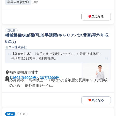
業界未経験歓迎
+28個
気になる
正社員
機械警備/未経験可/若手活躍/キャリアパス豊富/平均年収
621万
セコム株式会社
【朝倉市甘木】〈大手企業で安定性バツグン！〉最長16連休可／
平均年収621万円／福利厚生充...
福岡県朝倉市甘木
月給21万9000円～36万3000円
応募資格 ・高卒以上 ・39歳まで(若年層の長期キャリア形成
のため ※例外事由3号イ)...
気になる
NEW
正社員