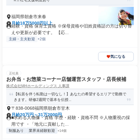
K☆社宅支援制度あり
福岡県朝倉市来春
月給18万5000円以上
経験・資格 保育士資格 ※保母資格や旧姓資格証の方は切り替
えや更新が必要です。 【応...
主婦・主夫歓迎
+2個
気になる
正社員
お弁当・お惣菜コーナー店舗運営スタッフ・店長候補
株式会社MHホールディングス 人事課
【転居を伴う転勤は一切なし！】あなたの希望するエリアで勤務で
きます。研修2週間で基本を伝授...
〒838-0068福岡県朝倉市甘木
月給20万円～31万2000円
■求める人物像・資格 学歴・経験・資格不問 ※人物重視の採
用です ・「地元に貢献した...
制服あり
業界未経験歓迎
+14個