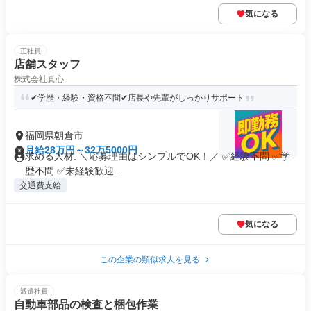
気になる
正社員
店舗スタッフ
株式会社真心
✔学歴・経験・資格不問✔店長や先輩がしっかりサポート
福岡県朝倉市
月給28万円～32万5000円
求める人材: ＼応募理由はシンプルでOK！／ ✅経験不問 ✅学
歴不問 ✅未経験歓迎...
交通費支給
気になる
この企業の類似求人を見る
派遣社員
自動車部品の検査と梱包作業