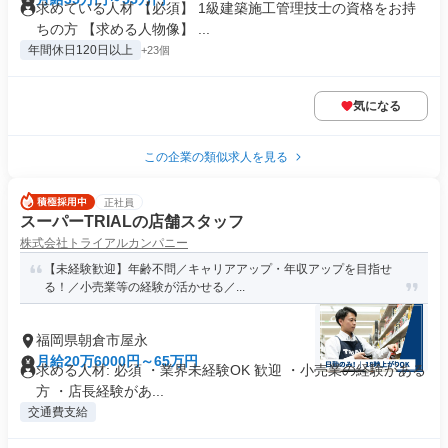
求めている人材 【必須】 1級建築施工管理技士の資格をお持
ちの方 【求める人物像】 ...
年間休日120日以上
+23個
気になる
この企業の類似求人を見る
正社員
スーパーTRIALの店舗スタッフ
株式会社トライアルカンパニー
【未経験歓迎】年齢不問／キャリアアップ・年収アップを目指せ
る！／小売業等の経験が活かせる／...
福岡県朝倉市屋永
月給20万6000円～65万円
求める人材: 必須 ・業界未経験OK 歓迎 ・小売業の経験がある
方 ・店長経験があ...
交通費支給