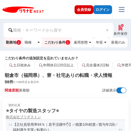
会員登録
ログイン
職種・キーワードから探す
条件保存
勤務地
職種
こだわり条件
雇用形態
年収
新着のみ
1
1
こだわり条件の追加設定を忘れていませんか？
土日祝休み
年間休日120日以上
完全週休2日制
学歴
朝倉市（福岡県）、寮・社宅ありの転職・求人情報
98
件
1
〜
98
件目を表示中
関連度順
新着順
詳細表示
契約社員
⭐️タイヤの製造スタッフ⭐️
株式会社ブリヂストン
【正社員登用率94％｜若手活躍中✋】✅残業10h程度✅賞与年2回✅
福利厚生充実✅転勤なし