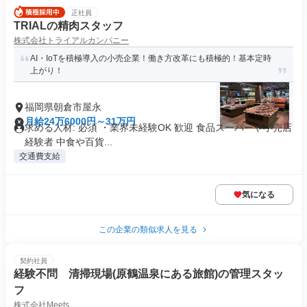
正社員
TRIALの精肉スタッフ
株式会社トライアルカンパニー
AI・IoTを積極導入の小売企業！働き方改革にも積極的！基本定時
上がり！
福岡県朝倉市屋永
月給24万6000円～31万円
求める人材: 必須 ・業界未経験OK 歓迎 食品スーパーや小売店
経験者 中食や百貨...
交通費支給
気になる
この企業の類似求人を見る
契約社員
経験不問 清掃現場(原鶴温泉にある旅館)の管理スタッ
フ
株式会社Meets