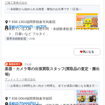
三陽工業株式会社
未経験から始められる検査・梱包のお仕事です！/正福
〒838-1301福岡県朝倉市烏集院
月給19万5000円～40万円
求めている人材 ・学歴不問 ・未経験者歓迎 パートやアルバイ
ト、日雇いなど フルタイ...
業界未経験歓迎
+20個
気になる
正社員
楽器・カメラ等の出張買取スタッフ(買取品の査定・搬出
等)
アンドトランク株式会社
お客様との時間も次へ向かう時間も、全てが成長の糧になる働き方
〒838-0064福岡県朝倉市頓田
月給25万5000円以上