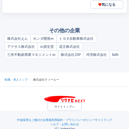
気になる
その他の企業
株式会社えん
ホンダ開発㈱
トヨタ自動車株式会社
アクサス株式会社
㈱資生堂
花王株式会社
三井不動産商業マネジメント㈱
株式会社JSP
河淳株式会社
faith
転職・求人トップ
/
株式会社ティーエー
サイトトップへ
中途採用をご検討の企業様
利用規約・プライバシーポリシー
サイトマップ
ヘルプ・お問い合わせ
（C）Indeed Inc.