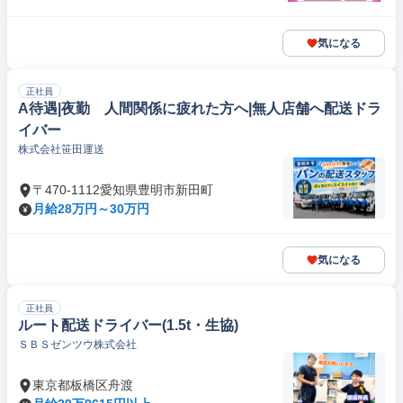
気になる
正社員
A待遇|夜勤 人間関係に疲れた方へ|無人店舗へ配送ドラ
イバー
株式会社笹田運送
〒470-1112愛知県豊明市新田町
月給28万円～30万円
気になる
正社員
ルート配送ドライバー(1.5t・生協)
ＳＢＳゼンツウ株式会社
東京都板橋区舟渡